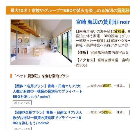
最大10名！家族やグループでBBQや焚火を楽しめる海辺の
貸別荘
宮崎 海辺の貸別荘 noiro
日南海岸沿いの海を望む
貸別荘
。
宿泊に伴う家電・BBQ設備（グリ
一式整った一棟貸しは家族やグル
神社・鵜戸神宮へも好アクセス◎
住所
宮崎県宮崎市内海字西又
アクセス
宮崎自動車道 宮崎
約30分
「ペット 貸別荘」を含む宿泊プラン
【団体７名用プラン】青島・日南エリア/大
… 海沿いの
貸別荘
、一棟貸…
人数がお得◎一棟貸の貸別荘でプライベート
BBQを楽しもう/ noiro1
ポイント2%
【団体7名用プラン】青島・日南エリア/大人
… 海沿いの
貸別荘
、一棟貸…
数がお得◎一棟貸の貸別荘でプライベートB
BQ を楽しもう/ noiro2
ポイント2%