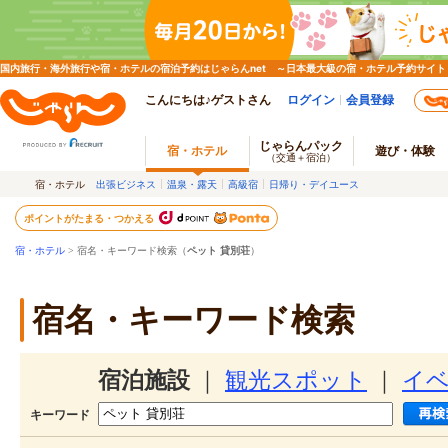
国内旅行・海外旅行や宿・ホテルの宿泊予約はじゃらんnet ～日本最大級の宿・ホテル予約サイト
こんにちは♪ゲストさん
ログイン
会員登録
じゃらんパック
宿・ホテル
遊び・体験
（交通＋宿泊）
宿・ホテル
出張ビジネス
温泉・露天
高級宿
日帰り・デイユース
ポイントがたまる・つかえる
宿・ホテル
> 宿名・キーワード検索（
ペット 貸別荘
）
宿名・キーワード検索
宿泊施設
｜
観光スポット
｜
イ
キーワード