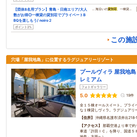
【団体8名用プラン】青島・日南エリア/大人
… 海沿いの
貸別荘
、一棟貸…
数がお得◎一棟貸の貸別荘でプライベートB
BQを楽しもう/ noiro２
ポイント2%
この施
穴場「屋我地島」に位置するラグジュアリーリゾート
プールヴィラ 屋我地島 
レミアム
フォトギャラリー
5.0
19件
全１５棟オールスイート。プライ
な１棟貸しヴィラ。ラグジュアリ
住所
沖縄県名護市済井出218‐
アクセス
那覇空港より車で約
車道「許田ＩＣ」を降り、国道５
地島」方面へ）