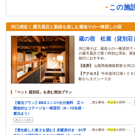
この施
河口湖近く 露天風呂と新緑を楽しむ蔵造りの一棟貸しの宿
蔵の宿 松屋（貸別荘
河口湖そば、蔵造りの一棟貸切ヴ
の露天風呂で寛ぐ特別な滞在。家
旅行におすすめ。
住所
山梨県南都留郡富士河口
アクセス
中央道河口湖ＩＣ６
駅からタクシー５分
「ペット 貸別荘」を含む宿泊プラン
【連泊プラン】BBQコンロ1台分無料 広々
…禁止事項：
ペット
の同伴・…
開放的なコテージを一棟貸切（6～10名様・
素泊まり）
ポイント2%
【雪化粧した富士を望む】床暖房付き・91平
…禁止事項：
ペット
の同伴・…