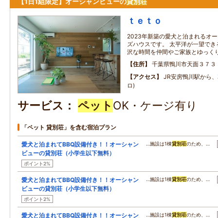
【1日1組限定】オーシャンビューの
貸別荘
ｔｅｔｏ
2023年新築の愛犬と泊まれるオ
ズハウスです。 太平洋が一望でき
沢な時間を仲間やご家族とゆっく
住所
千葉県鴨川市天面３７３
アクセス
JR安房鴨川駅から、車
ロ)
サービス
ペット
OK・ケージ有り
「ペット 貸別荘」を含む宿泊プラン
愛犬と泊まれてBBQ設備付き！！オーシャン
…施設は1棟
貸別荘
のため、…
ビューの貸別荘（小学生以下無料）
ポイント2%
愛犬と泊まれてBBQ設備付き！！オーシャン
…施設は1棟
貸別荘
のため、…
ビューの貸別荘（小学生以下無料）
ポイント2%
愛犬と泊まれてBBQ設備付き！！オーシャン
…施設は1棟
貸別荘
のため、…