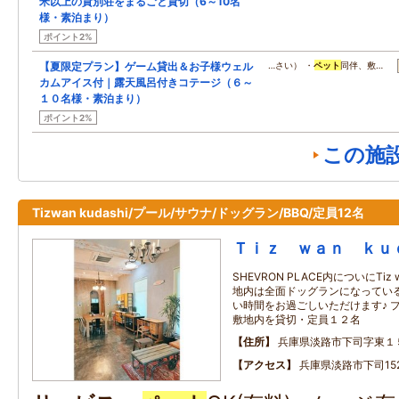
米以上の貸別荘をまるごと貸切（6～10名
様・素泊まり）
ポイント2%
【夏限定プラン】ゲーム貸出＆お子様ウェル
…さい） ・
ペット
同伴、敷…
カムアイス付｜露天風呂付きコテージ（６～
１０名様・素泊まり）
ポイント2%
この施
Tizwan kudashi/プール/サウナ/ドッグラン/BBQ/定員12名
Ｔｉｚ ｗａｎ ｋｕ
SHEVRON PLACE内についにTiz 
地内は全面ドッグランになってい
い時間をお過ごしいただけます♪ 
敷地内を貸切・定員１２名
住所
兵庫県淡路市下司字東１
アクセス
兵庫県淡路市下司152