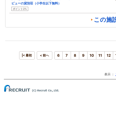
ビューの貸別荘（小学生以下無料）
ポイント2%
この施
6
7
8
9
10
11
12
|< 最初
< 前へ
表示 ：