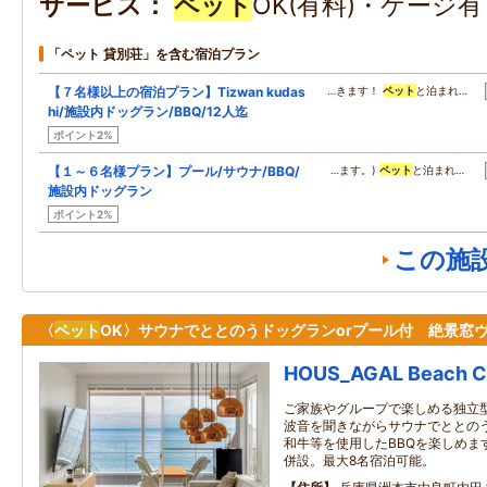
サービス
ペット
OK(有料)・ケージ
「ペット 貸別荘」を含む宿泊プラン
【７名様以上の宿泊プラン】Tizwan kudas
…きます！
ペット
と泊まれ…
hi/施設内ドッグラン/BBQ/12人迄
ポイント2%
【１～６名様プラン】プール/サウナ/BBQ/
…ます。)
ペット
と泊まれ…
施設内ドッグラン
ポイント2%
この施
〈
ペット
OK〉サウナでととのうドッグランorプール付 絶景窓
HOUS_AGAL Beach C
ご家族やグループで楽しめる独立型
波音を聞きながらサウナでととの
和牛等を使用したBBQを楽しめま
併設。最大8名宿泊可能。