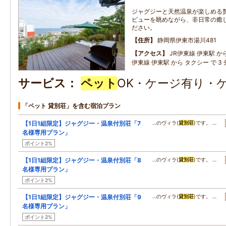
ジャグジーと天然温泉が楽しめる
ビューを眺めながら、非日常の癒
ださい。
住所
静岡県伊東市湯川481
アクセス
JR伊東線 伊東駅 から 
伊東線 伊東駅 から タクシー で 3 
サービス
ペット
OK・ケージ有り・
「ペット 貸別荘」を含む宿泊プラン
【1日1組限定】ジャグジー・温泉付別荘「7
…のヴィラ(
貸別荘
)です。 …
名様専用プラン」
ポイント2%
【1日1組限定】ジャグジー・温泉付別荘「8
…のヴィラ(
貸別荘
)です。 …
名様専用プラン」
ポイント2%
【1日1組限定】ジャグジー・温泉付別荘「9
…のヴィラ(
貸別荘
)です。 …
名様専用プラン」
ポイント2%