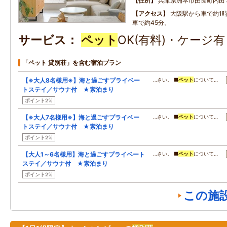
住所
兵庫県洲本市由良町内田
アクセス
大阪駅から車で約1
車で約45分。
サービス
ペット
OK(有料)・ケージ
「ペット 貸別荘」を含む宿泊プラン
【※大人8名様用※】海と過ごすプライベー
…さい。 ■
ペット
について…
トステイ／サウナ付 ★素泊まり
ポイント2%
【※大人7名様用※】海と過ごすプライベー
…さい。 ■
ペット
について…
トステイ／サウナ付 ★素泊まり
ポイント2%
【大人1～6名様用】海と過ごすプライベート
…さい。 ■
ペット
について…
ステイ／サウナ付 ★素泊まり
ポイント2%
この施