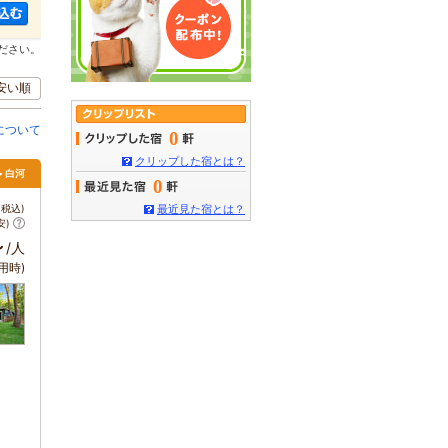
ださい。
安い順
について
0
クリップした宿とは？
> 白河
0
税込)
最近見た宿とは？
安)
～
/人
用時)