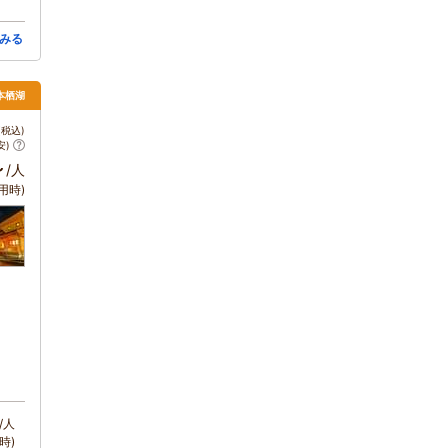
みる
本栖湖
税込)
安)
～
/人
用時)
/人
時)