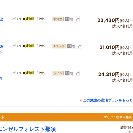
完全
…ヴィラ ●
貸別荘
【夕食…
和洋室
朝・夕
23,430円
(税込)～
：
(大人2名利用
全お
…ヴィラ ●
貸別荘
【夕食…
4ベッド
朝・夕
21,010円
(税込)～
お
(大人2名利用
、
…ヴィラ ●
貸別荘
【夕食…
ツイン
朝・夕
24,310円
(税込)～
ラ
(大人2名利用
この施設の宿泊プランをもっと
ート
エリア：
栃木 > 那
最安料金(
エンゼルフォレスト那須
(目