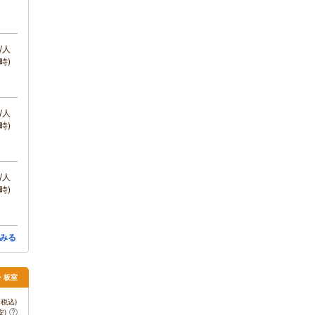
/人
時)
/人
時)
/人
時)
みる
須・板室
税込)
安)