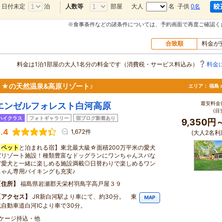
日付未定
泊
部屋
大人
名 子供
0名
人数等
※食事条件などの諸条件については、予約画面で再度ご確認く
合致順
料金が
料金は1泊1部屋の大人1名分の料金です（消費税・サービス料込み）
料金
★の天然温泉&高原リゾート♪
エリア：
福島 
最安料金(
エンゼルフォレスト白河高原
(目
ハイクラス
フォトギャラリー
宿ブログ新着あり
9,350円
.4
1,672件
(大人2名利
【
ペット
と泊まれる宿】東北最大級☆面積200万平米の愛犬
家リゾート施設！種類豊富なドッグランにワンちゃんスパな
ど愛犬と一緒に楽しめる施設満載◎日替わりで楽しめるワン
ちゃん専用バイキングも充実♪
住所
福島県岩瀬郡天栄村羽鳥字高戸屋３９
アクセス
JR新白河駅より車にて、約30分。 東
MAP
北自動車道白河ICより車で30分。
・ケージ持込・他