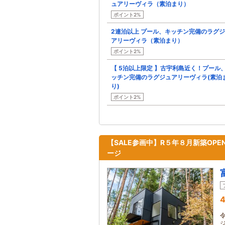
ュアリーヴィラ（素泊まり）
ポイント2%
2連泊以上 プール、キッチン完備のラグ
アリーヴィラ（素泊まり）
ポイント2%
【 5泊以上限定 】古宇利島近く！プール
ッチン完備のラグジュアリーヴィラ(素泊
り)
ポイント2%
【SALE参画中】R５年８月新築OP
ージ
4