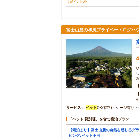
ポイントUP
富士山麓の和風プライベートログハ
4
セ
サービス
ペット
OK(有料)・ケージ有り
「ペット 貸別荘」を含む宿泊プラン
【素泊まり】富士山麓の自然を感じるグ
ピング♪ペット不可