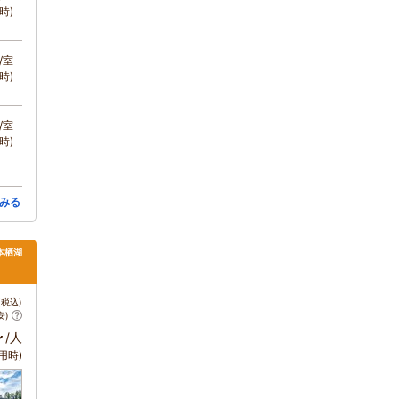
時)
/室
時)
/室
時)
みる
本栖湖
税込)
安)
～
/人
用時)