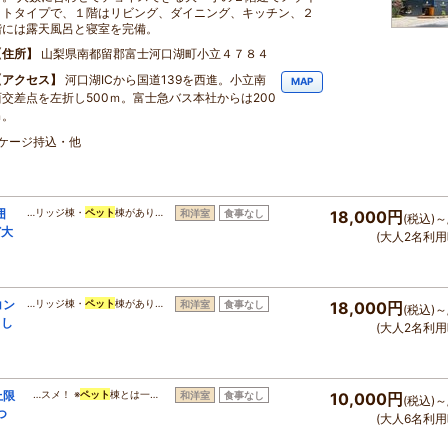
ットタイプで、１階はリビング、ダイニング、キッチン、２
階には露天風呂と寝室を完備。
住所
山梨県南都留郡富士河口湖町小立４７８４
アクセス
河口湖ICから国道139を西進。小立南
MAP
西交差点を左折し500ｍ。富士急バス本社からは200
ｍ。
・ケージ持込・他
囲
…リッジ棟・
ペット
棟があり…
和洋室
食事なし
18,000円
(税込)～
ど大
(大人2名利用
コン
…リッジ棟・
ペット
棟があり…
和洋室
食事なし
18,000円
(税込)～
出し
(大人2名利用
上限
…スメ！ ※
ペット
棟とは一…
和洋室
食事なし
10,000円
(税込)～
つ
(大人6名利用