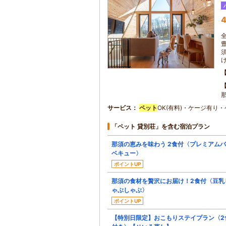
4
那
サービス
ペット
OK(有料)・ケージ有り
「ペット 貸別荘」を含む宿泊プラン
那須の恵みを味わう 2食付〈プレミアム
ベキュー〉
ポイントUP
那須の食材を贅沢にお届け！2食付〈豆乳
ゃぶしゃぶ〉
ポイントUP
【特別日限定】おこもりステイプラン〈2