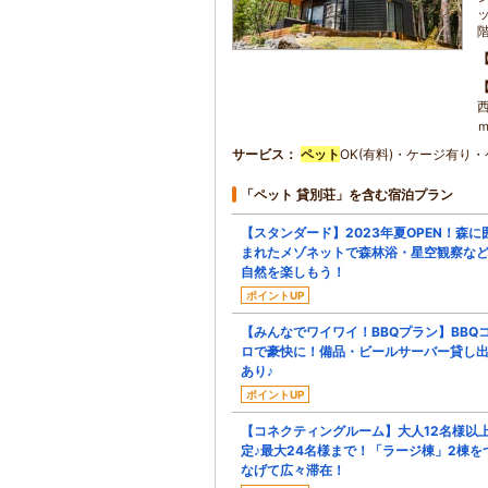
サービス
ペット
OK(有料)・ケージ有り
「ペット 貸別荘」を含む宿泊プラン
【スタンダード】2023年夏OPEN！森に
まれたメゾネットで森林浴・星空観察な
自然を楽しもう！
ポイントUP
【みんなでワイワイ！BBQプラン】BBQ
ロで豪快に！備品・ビールサーバー貸し
あり♪
ポイントUP
【コネクティングルーム】大人12名様以
定♪最大24名様まで！「ラージ棟」2棟を
なげて広々滞在！