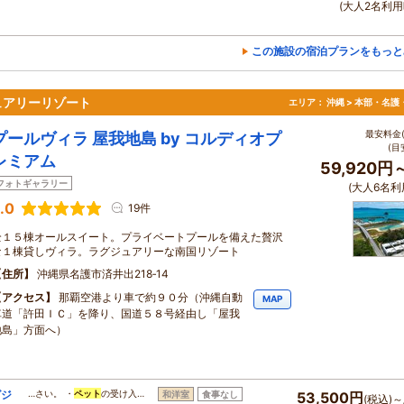
(大人2名利用
この施設の宿泊プランをもっと
ュアリーリゾート
エリア：
沖縄 > 本部・名護
最安料金(
プールヴィラ 屋我地島 by コルディオプ
(目
レミアム
59,920円
フォトギャラリー
(大人6名利
.0
19件
全１５棟オールスイート。プライベートプールを備えた贅沢
な１棟貸しヴィラ。ラグジュアリーな南国リゾート
住所
沖縄県名護市済井出218‐14
アクセス
那覇空港より車で約９０分（沖縄自動
MAP
車道「許田ＩＣ」を降り、国道５８号経由し「屋我
地島」方面へ）
グジ
…さい。 ・
ペット
の受け入…
和洋室
食事なし
53,500円
(税込)～