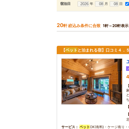
年
月
日
宿泊日
20
軒 絞込み条件に合致
1軒～20軒表示
【
ペット
と泊まれる宿】口コミ４．５
4
サービス
ペット
OK(有料)・ケージ有り