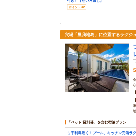
付き〉【せいろ蒸し】
ポイントUP
穴場「屋我地島」に位置するラグジ
5
「ペット 貸別荘」を含む宿泊プラン
古宇利島近く！プール、キッチン完備ラ