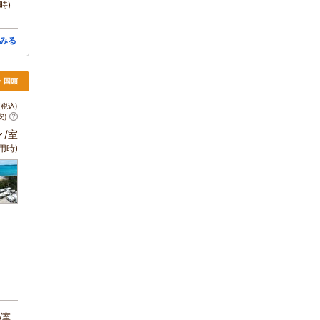
時)
みる
・国頭
税込)
安)
～
/室
用時)
/室