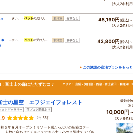
(大人2名利用
ジュ
…さい。 ・
ペット
の受け入…
和洋室
食事なし
48,160円
(税込)～
(大人2名利用
、キ
…さい。 ・
ペット
の受け入…
和洋室
食事なし
42,800円
(税込)～
ま
(大人2名利用
この施設の宿泊プランをもっと
EN！富士山の森にたたずむコテ
エリア：
山梨 > 河口湖・西湖・富士吉田・精進湖・
最安料金(
富士の星空 エフジェイフォレスト
(目
フォトギャラリー
宿ブログ新着あり
10,000円
.9
55件
(大人6名利
令和５年８月オープン！リゾート感たっぷりの新築コテー
ジ。 人数に合わせてチョイスできる大・小の２階建てメゾネ