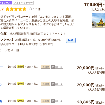
ハイクラス
フォトギャラリー
17,940円
.7
191件
(大人2名利
全棟ドッグラン付コテージ施設「エンゼルフォレスト那須」
豊富なお食事メニューに、源泉かけ流しの大浴場も完備。 那
須の観光地からもアクセスも良く、連泊でもお過ごしいただ
ける環境が整っています。
住所
栃木県那須郡那須町高久丙３２４７ー４７４
アクセス
JR黒磯駅より車で約30分(約20km)。
MAP
須高原スマートICより車で約12分(約8km)
・ケージ持込・他
バー
【全1棟】
貸別荘
・温泉・薪…
その他
朝・夕
29,900円
(税込)～
(大人2名利用
し
【全1棟】
貸別荘
・温泉・薪…
その他
朝・夕
29,900円
(税込)～
(大人2名利用
食
【全1棟】
貸別荘
・温泉・薪…
その他
朝・夕
28,865円
(税込)～