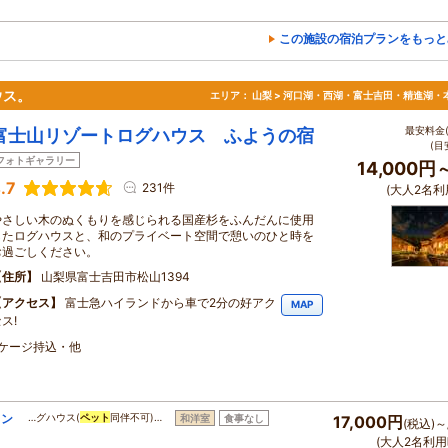
この施設の宿泊プランをもっと
ウス。
エリア：
山梨 > 河口湖・西湖・富士吉田・精進湖・
最安料金(
富士山リゾートログハウス ふようの宿
(目
フォトギャラリー
14,000円
.7
231件
(大人2名利
やさしい木のぬくもりを感じられる国産杉をふんだんに使用
したログハウスと、和のプライベート空間で憩いのひと時を
お過ごしください。
住所
山梨県富士吉田市松山1394
アクセス
富士急ハイランドから車で2分の好アク
MAP
ス!
・ケージ持込・他
ラン
…グハウス(
ペット
同伴不可)…
和洋室
食事なし
17,000円
(税込)～
(大人2名利用