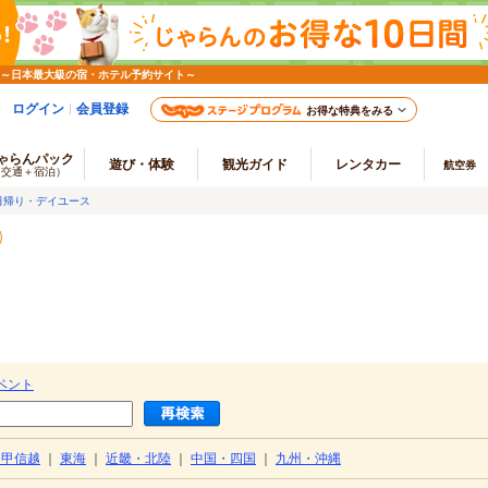
 ～日本最大級の宿・ホテル予約サイト～
ログイン
会員登録
お得な特典をみる
ゃらんパック
遊び・体験
観光ガイド
レンタカー
航空券
（交通＋宿泊）
日帰り・デイユース
ベント
・甲信越
｜
東海
｜
近畿・北陸
｜
中国・四国
｜
九州・沖縄