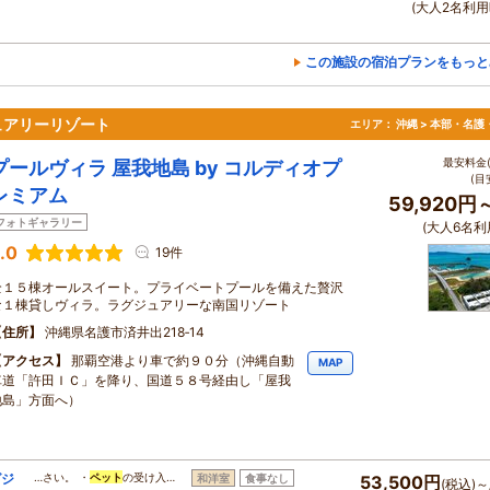
(大人2名利用
この施設の宿泊プランをもっと
ュアリーリゾート
エリア：
沖縄 > 本部・名護
最安料金(
プールヴィラ 屋我地島 by コルディオプ
(目
レミアム
59,920円
フォトギャラリー
(大人6名利
.0
19件
全１５棟オールスイート。プライベートプールを備えた贅沢
な１棟貸しヴィラ。ラグジュアリーな南国リゾート
住所
沖縄県名護市済井出218‐14
アクセス
那覇空港より車で約９０分（沖縄自動
MAP
車道「許田ＩＣ」を降り、国道５８号経由し「屋我
地島」方面へ）
グジ
…さい。 ・
ペット
の受け入…
和洋室
食事なし
53,500円
(税込)～