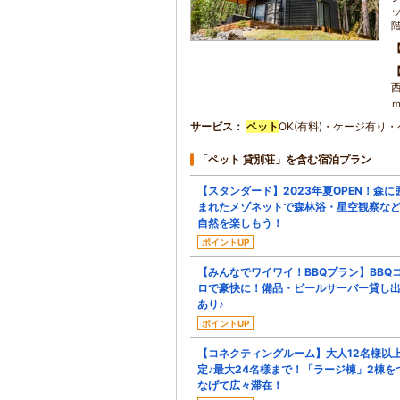
サービス
ペット
OK(有料)・ケージ有り
「ペット 貸別荘」を含む宿泊プラン
【スタンダード】2023年夏OPEN！森に
まれたメゾネットで森林浴・星空観察な
自然を楽しもう！
ポイントUP
【みんなでワイワイ！BBQプラン】BBQ
ロで豪快に！備品・ビールサーバー貸し
あり♪
ポイントUP
【コネクティングルーム】大人12名様以
定♪最大24名様まで！「ラージ棟」2棟を
なげて広々滞在！