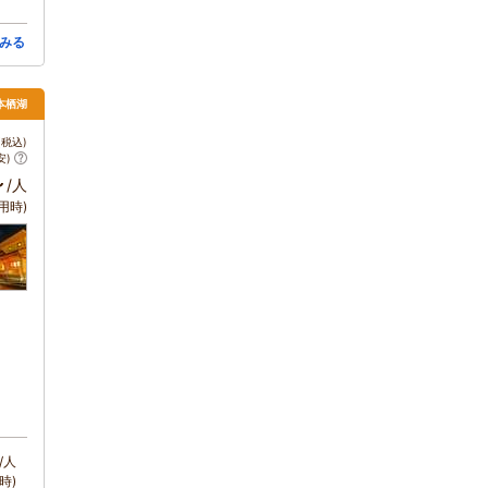
みる
本栖湖
税込)
安)
～
/人
用時)
/人
時)