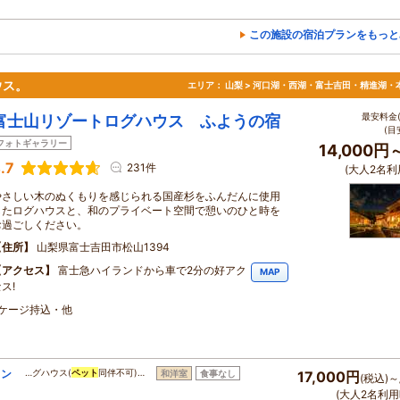
この施設の宿泊プランをもっと
ウス。
エリア：
山梨 > 河口湖・西湖・富士吉田・精進湖・
最安料金(
富士山リゾートログハウス ふようの宿
(目
フォトギャラリー
14,000円
.7
231件
(大人2名利
やさしい木のぬくもりを感じられる国産杉をふんだんに使用
したログハウスと、和のプライベート空間で憩いのひと時を
お過ごしください。
住所
山梨県富士吉田市松山1394
アクセス
富士急ハイランドから車で2分の好アク
MAP
ス!
・ケージ持込・他
ラン
…グハウス(
ペット
同伴不可)…
和洋室
食事なし
17,000円
(税込)～
(大人2名利用