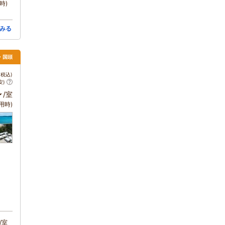
時)
みる
・国頭
税込)
安)
～
/室
用時)
/室