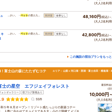
(大人2名利用
ジュ
…さい。 ・
ペット
の受け入…
和洋室
食事なし
48,160円
(税込)～
(大人2名利用
、キ
…さい。 ・
ペット
の受け入…
和洋室
食事なし
42,800円
(税込)～
ま
(大人2名利用
この施設の宿泊プランをもっと
EN！富士山の森にたたずむコテ
エリア：
山梨 > 河口湖・西湖・富士吉田・精進湖・
最安料金(
富士の星空 エフジェイフォレスト
(目
フォトギャラリー
宿ブログ新着あり
10,000円
.9
55件
(大人6名利
令和５年８月オープン！リゾート感たっぷりの新築コテー
ジ。 人数に合わせてチョイスできる大・小の２階建てメゾネ