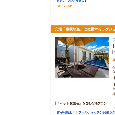
付き〉【せいろ蒸し】
ポイントUP
穴場「屋我地島」に位置するラグジ
5
「ペット 貸別荘」を含む宿泊プラン
古宇利島近く！プール、キッチン完備ラ