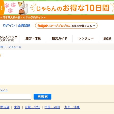
 ～日本最大級の宿・ホテル予約サイト～
ログイン
会員登録
お得な特典をみる
ゃらんパック
遊び・体験
観光ガイド
レンタカー
航空券
（交通＋宿泊）
日帰り・デイユース
ベント
・甲信越
｜
東海
｜
近畿・北陸
｜
中国・四国
｜
九州・沖縄