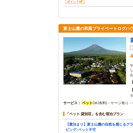
ポイントUP
富士山麓の和風プライベートログハ
4
セ
サービス
ペット
OK(有料)・ケージ有り
「ペット 貸別荘」を含む宿泊プラン
【素泊まり】富士山麓の自然を感じるグ
ピング♪ペット不可