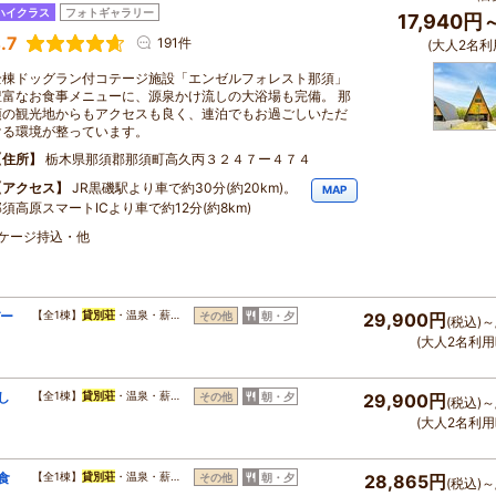
ハイクラス
フォトギャラリー
17,940円
.7
191件
(大人2名利
全棟ドッグラン付コテージ施設「エンゼルフォレスト那須」
豊富なお食事メニューに、源泉かけ流しの大浴場も完備。 那
須の観光地からもアクセスも良く、連泊でもお過ごしいただ
ける環境が整っています。
住所
栃木県那須郡那須町高久丙３２４７ー４７４
アクセス
JR黒磯駅より車で約30分(約20km)。
MAP
須高原スマートICより車で約12分(約8km)
・ケージ持込・他
バー
【全1棟】
貸別荘
・温泉・薪…
その他
朝・夕
29,900円
(税込)～
(大人2名利用
し
【全1棟】
貸別荘
・温泉・薪…
その他
朝・夕
29,900円
(税込)～
(大人2名利用
食
【全1棟】
貸別荘
・温泉・薪…
その他
朝・夕
28,865円
(税込)～