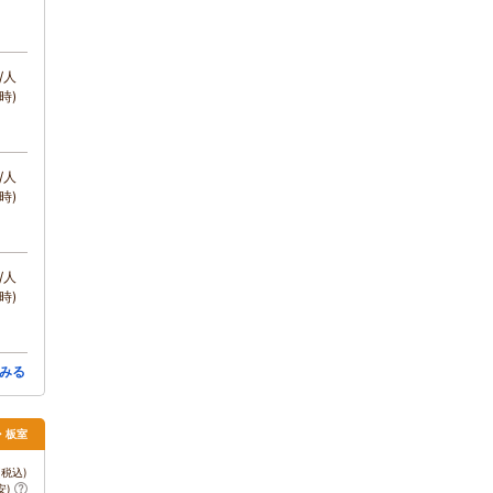
/人
時)
/人
時)
/人
時)
みる
須・板室
税込)
安)