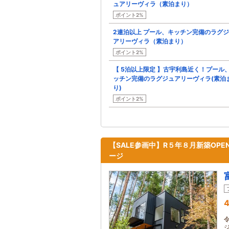
ュアリーヴィラ（素泊まり）
ポイント2%
2連泊以上 プール、キッチン完備のラグ
アリーヴィラ（素泊まり）
ポイント2%
【 5泊以上限定 】古宇利島近く！プール
ッチン完備のラグジュアリーヴィラ(素泊
り)
ポイント2%
【SALE参画中】R５年８月新築OP
ージ
4