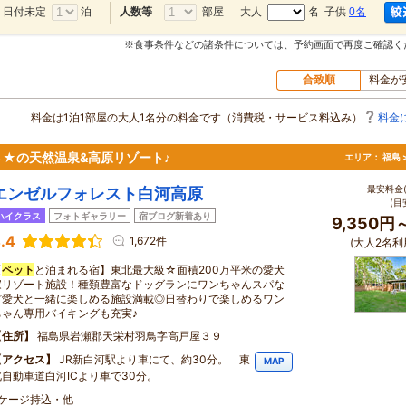
日付未定
泊
部屋
大人
名 子供
0名
人数等
※食事条件などの諸条件については、予約画面で再度ご確認く
合致順
料金が
料金は1泊1部屋の大人1名分の料金です（消費税・サービス料込み）
料金
★の天然温泉&高原リゾート♪
エリア：
福島 
最安料金(
エンゼルフォレスト白河高原
(目
ハイクラス
フォトギャラリー
宿ブログ新着あり
9,350円
.4
1,672件
(大人2名利
【
ペット
と泊まれる宿】東北最大級☆面積200万平米の愛犬
家リゾート施設！種類豊富なドッグランにワンちゃんスパな
ど愛犬と一緒に楽しめる施設満載◎日替わりで楽しめるワン
ちゃん専用バイキングも充実♪
住所
福島県岩瀬郡天栄村羽鳥字高戸屋３９
アクセス
JR新白河駅より車にて、約30分。 東
MAP
北自動車道白河ICより車で30分。
・ケージ持込・他