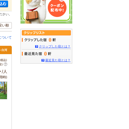
ださい。
安い順
について
0
クリップした宿とは？
> 白河
0
税込)
最近見た宿とは？
安)
～
/人
用時)