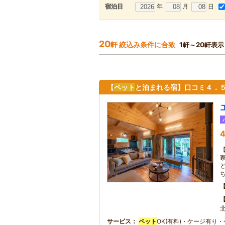
年
月
日
宿泊日
20
軒 絞込み条件に合致
1軒～20軒表示
【
ペット
と泊まれる宿】口コミ４．５
4
サービス
ペット
OK(有料)・ケージ有り