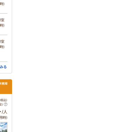
時)
/室
時)
/室
時)
みる
本栖湖
税込)
安)
～
/人
用時)