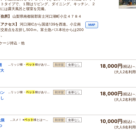
ットタイプで、１階はリビング、ダイニング、キッチン、２
階には露天風呂と寝室を完備。
住所
山梨県南都留郡富士河口湖町小立４７８４
アクセス
河口湖ICから国道139を西進。小立南
MAP
西交差点を左折し500ｍ。富士急バス本社からは200
ｍ。
・ケージ持込・他
囲
…リッジ棟・
ペット
棟があり…
和洋室
食事なし
18,000円
(税込)～
ど大
(大人2名利用
コン
…リッジ棟・
ペット
棟があり…
和洋室
食事なし
18,000円
(税込)～
出し
(大人2名利用
上限
…スメ！ ※
ペット
棟とは一…
和洋室
食事なし
10,000円
(税込)～
つ
(大人6名利用