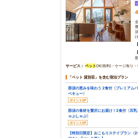
4
那
サービス
ペット
OK(有料)・ケージ有り
「ペット 貸別荘」を含む宿泊プラン
那須の恵みを味わう 2食付〈プレミアム
ベキュー〉
ポイントUP
那須の食材を贅沢にお届け！2食付〈豆乳
ゃぶしゃぶ〉
ポイントUP
【特別日限定】おこもりステイプラン〈2