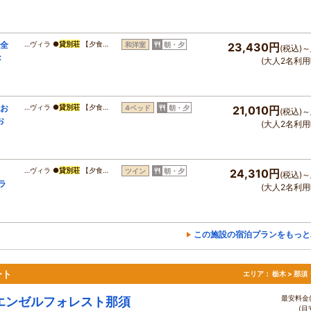
完全
…ヴィラ ●
貸別荘
【夕食…
和洋室
朝・夕
23,430円
(税込)～
：
(大人2名利用
全お
…ヴィラ ●
貸別荘
【夕食…
4ベッド
朝・夕
21,010円
(税込)～
お
(大人2名利用
、
…ヴィラ ●
貸別荘
【夕食…
ツイン
朝・夕
24,310円
(税込)～
ラ
(大人2名利用
この施設の宿泊プランをもっと
ート
エリア：
栃木 > 那
最安料金(
エンゼルフォレスト那須
(目