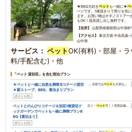
★BBQ大好き
ペット
も一緒に★
ペ
ージです。1棟貸きりで周りを気に
ます。お買い物はオギノストアー
もOK！器具貸し出し無料です。
住所
山梨県南都留郡山中湖村
アクセス
東京方面 中央高速─河
山中湖
サービス
ペット
OK(有料)・部屋・
料/手配含む)・他
「ペット 貸別荘」を含む宿泊プラン
★ペットと一緒に自然を満喫 Bコテージ貸切
… 当宿では
ペット
も大切な…
★薪ストーブ、BBQ、素泊まりプラン
ポイント2%
ペットとのんびりコテージ＆別荘1棟貸切ド
広々・
ペット
可！！充実設備…
ックガーデンでペットも一緒に満喫プランB
BQ【素泊まり】
ポイント2%