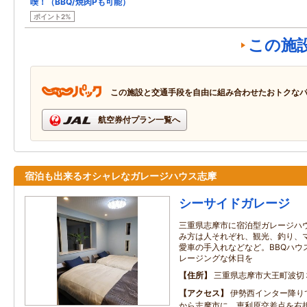
喫！（BBQ/焼肉Pも可能）
ポイント2%
この施
この施設と交通手段を自由に組み合わせたおトクな
航空券付プラン一覧へ
宿泊も出来るオシャレなガレージハウス志摩
シーサイドガレージ
三重県志摩市に宿泊型ガレージハ
み方は人それぞれ、観光、釣り、
愛車の手入れなどなど。BBQハウ
レージングな休日を
住所
三重県志摩市大王町波切
アクセス
伊勢西インター降り
から志摩市に、恵利原交差点を右