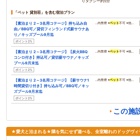
りタクシー約5分
「ペット 貸別荘」を含む宿泊プラン
【素泊まり 2～3名用コテージ】持ち込み自
…内禁煙 ※
ペット
不可 ※他…
由／BBQ可／貸切フィンランド式薪サウナあ
り／キッズプール9月迄
ポイント2%
【素泊まり 2～3名用コテージ】【炭火BBQ
…内禁煙 ※
ペット
不可 ※他…
コンロ付き】持込可／貸切薪サウナ／キッズ
プール9月末迄
ポイント2%
【素泊まり 2～3名用コテージ】【薪サウナ1
…内禁煙 ※
ペット
不可 ※他…
時間貸切り付き】持ち込み可／BBQ可／キッ
ズプール9月末迄
ポイント2%
この施
★愛犬と泊まれる★隣を気にせず遊べる、全室離れのドッグヴィ