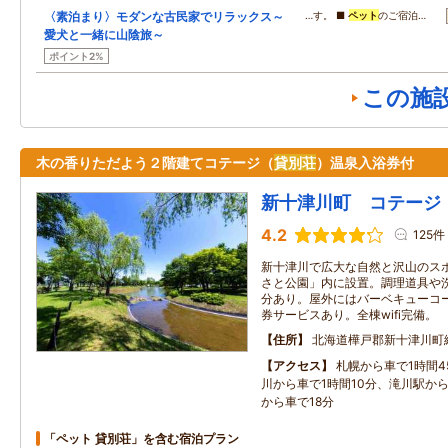
〈素泊まり〉モダンな古民家でリラックス～
…す。 ■
ペット
のご宿泊…
愛犬と一緒に山陰旅～
ポイント2%
この施
木の香りただよう２階建てコテージ（
貸別荘
）温泉入浴券付
新十津川町 コテージ
4.2
125件
新十津川で広大な自然と沢山のス
さと公園」内に設置。調理道具や
分あり。屋外にはバーベキューコ
券サービスあり。全棟wifi完備。
住所
北海道樺戸郡新十津川町
アクセス
札幌から車で1時間4
川から車で1時間10分、滝川駅から
から車で18分
「ペット 貸別荘」を含む宿泊プラン