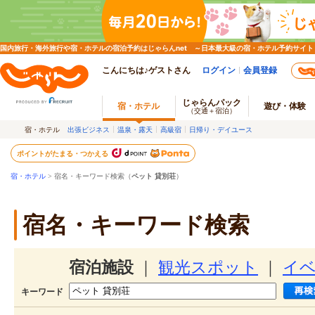
国内旅行・海外旅行や宿・ホテルの宿泊予約はじゃらんnet ～日本最大級の宿・ホテル予約サイト
こんにちは♪ゲストさん
ログイン
会員登録
じゃらんパック
宿・ホテル
遊び・体験
（交通＋宿泊）
宿・ホテル
出張ビジネス
温泉・露天
高級宿
日帰り・デイユース
ポイントがたまる・つかえる
宿・ホテル
> 宿名・キーワード検索（
ペット 貸別荘
）
宿名・キーワード検索
宿泊施設
｜
観光スポット
｜
イ
キーワード