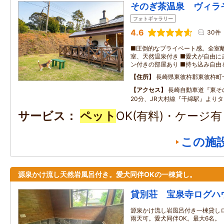
そのぎ茶温泉 ヴィラ
フォトギャラリー
4.6
30件
■圧倒的なプライベート感。全室離
室、天然温泉付き ■愛犬が自由に
ン付きの部屋あり ■持ち込み自由
住所
長崎県東彼杵郡東彼杵町
アクセス
長崎自動車道『東そ
20分、JR大村線『千綿駅』より
サービス
ペット
OK(有料)・ケージ
この施
源泉かけ流し天然岩風呂付き。愛犬同伴OKの一棟貸し。
貸別荘 宝泉寺ログハ
源泉かけ流し岩風呂付き一棟貸しロ
雨天可。愛犬同伴OK。最大6名。