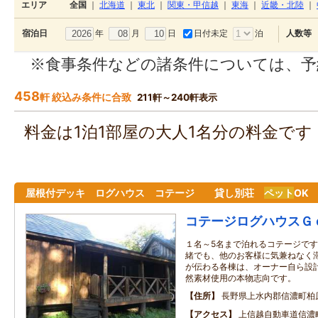
エリア
全国
｜
北海道
｜
東北
｜
関東・甲信越
｜
東海
｜
近畿・北陸
｜
年
月
日
日付未定
泊
宿泊日
人数等
※食事条件などの諸条件については、予
458
軒 絞込み条件に合致
211軒～240軒表示
料金は1泊1部屋の大人1名分の料金で
屋根付デッキ ログハウス コテージ 貸し別荘
ペット
OK
コテージログハウスＧ
１名～5名まで泊れるコテージで
緒でも、他のお客様に気兼ねなく
が伝わる各棟は、オーナー自ら設
然素材使用の本物志向です。
住所
長野県上水内郡信濃町柏
アクセス
上信越自動車道信