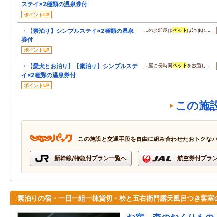
ステイ×2種類の温泉券付
ポイントUP
・【素泊り】シンプルステイ×2種類の温泉
…のお部屋は
ペット
は泊まれ…
券付
ポイントUP
・【愛犬とお泊り】【素泊り】シンプルステ
…屋に長時間
ペット
を放置し…
イ×2種類の温泉券付
ポイントUP
この施
この施設と交通手段を自由に組み合わせたおトクな
新幹線/特急付プラン一覧へ
航空券付プラ
素泊りの宿・一日一組一棟貸切・桧と五右衛門露天風呂つき客室