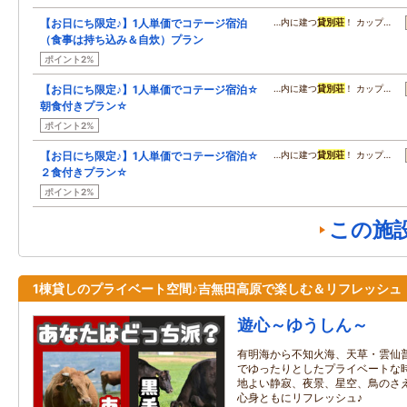
【お日にち限定♪】1人単価でコテージ宿泊
…内に建つ
貸別荘
！ カップ…
（食事は持ち込み＆自炊）プラン
ポイント2%
【お日にち限定♪】1人単価でコテージ宿泊☆
…内に建つ
貸別荘
！ カップ…
朝食付きプラン☆
ポイント2%
【お日にち限定♪】1人単価でコテージ宿泊☆
…内に建つ
貸別荘
！ カップ…
２食付きプラン☆
ポイント2%
この施
1棟貸しのプライベート空間♪吉無田高原で楽しむ＆リフレッシュ
遊心～ゆうしん～
有明海から不知火海、天草・雲仙
でゆったりとしたプライベートな時
地よい静寂、夜景、星空、鳥のさ
心身ともにリフレッシュ♪