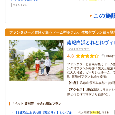
ポイント2%
この施
ファンタジーと冒険が集うドーム型ホテル。体験付プラン続々登
南紀白浜とれとれヴィ
フォトギャラリー
4.3
664件
ファンタジーと冒険が集うドーム
ング付プランが好評！愛犬と宿泊
む大人可愛いガーリシュルーム、
8。体験付プランも続々登場♪
住所
和歌山県西牟婁郡白浜町堅田
アクセス
JR白浜駅よりタク
停とれとれ市場前より徒歩5分。
「ペット 貸別荘」を含む宿泊プラン
・【3連泊以上でお得（素泊り）】シンプル
…のお部屋は
ペット
は泊まれ…