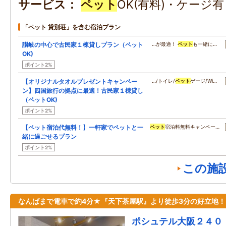
サービス
ペット
OK(有料)・ケージ
「ペット 貸別荘」を含む宿泊プラン
讃岐の中心で古民家１棟貸しプラン（ペット
…が最適！
ペット
も一緒に…
OK)
ポイント2%
【オリジナルタオルプレゼントキャンペー
…/トイレ/
ペット
ゲージ/Wi…
ン】四国旅行の拠点に最適！古民家１棟貸し
（ペットOK)
ポイント2%
【ペット宿泊代無料！】一軒家でペットと一
ペット
宿泊料無料キャンペー…
緒に過ごせるプラン
ポイント2%
この施
なんばまで電車で約4分★『天下茶屋駅』より徒歩3分の好立地！
ポシュテル大阪２４０