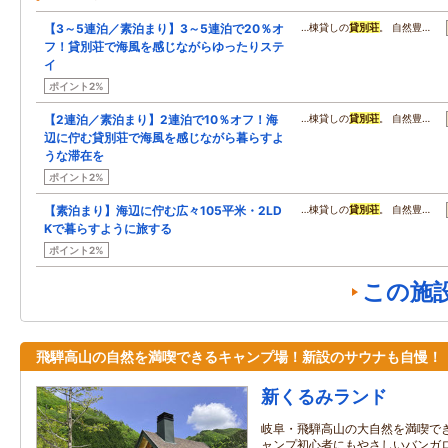
【3～5連泊／素泊まり】3～5連泊で20％オ
…棟貸しの
貸別荘
。 自然豊…
フ！貸別荘で海風を感じながらゆったりステ
イ
ポイント2%
【2連泊／素泊まり】2連泊で10％オフ！海
…棟貸しの
貸別荘
。 自然豊…
辺に佇む貸別荘で海風を感じながら暮らすよ
うな滞在を
ポイント2%
【素泊まり】海辺に佇む広々105平米・2LD
…棟貸しの
貸別荘
。 自然豊…
Kで暮らすように旅する
ポイント2%
この施
飛騨高山の自然を満喫できるキャンプ場！新設のサウナも自慢！
新くるみランド
岐阜・飛騨高山の大自然を満喫で
ャンプ初心者にもやさしいバンガロ