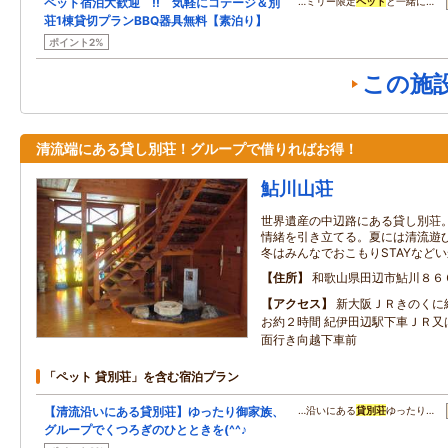
ペット宿泊大歓迎 !! 気軽にコテージ＆別
…ミリー限定
ペット
と一緒に…
荘1棟貸切プランBBQ器具無料【素泊り】
ポイント2%
この施
清流端にある貸し別荘！グループで借りればお得！
鮎川山荘
世界遺産の中辺路にある貸し別荘
情緒を引き立てる。夏には清流遊
冬はみんなでおこもりSTAYなどい
住所
和歌山県田辺市鮎川８６
アクセス
新大阪ＪＲきのくに
お約２時間 紀伊田辺駅下車ＪＲ又
面行き向越下車前
「ペット 貸別荘」を含む宿泊プラン
【清流沿いにある貸別荘】ゆったり御家族、
…沿いにある
貸別荘
ゆったり…
グループでくつろぎのひとときを(^^♪