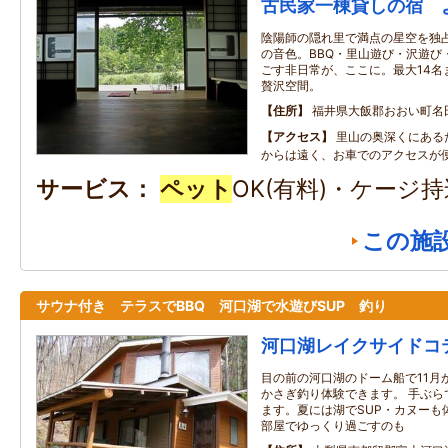
古民家一棟貸しの宿 
陰陽師の隠れ里で満点の星空を独
の音色。BBQ・里山遊び・沢遊び
ごす非日常が、ここに。最大14名
贅沢空間。
住所
福井県大飯郡おおい町名田
アクセス
里山の奥深くにある
からは遠く、お車でのアクセスが
サービス
ペット
OK(有料)・ケージ
この施
サウナ付き テラスでBBQ 河口湖で水遊びSUP 釣り
河口湖レイクサイドコ
目の前の河口湖のドーム船で11月
かさぎ釣り体験できます。 手ぶら
ます。夏には湖でSUP・カヌーも
部屋でゆっくり過ごすのも