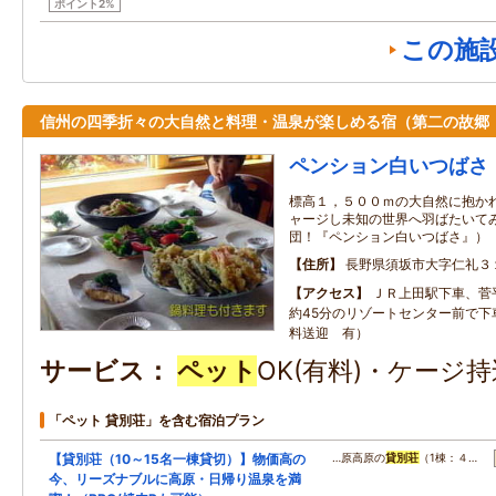
ポイント2%
この施
信州の四季折々の大自然と料理・温泉が楽しめる宿（第二の故郷
ペンション白いつばさ
標高１，５００ｍの大自然に抱か
ャージし未知の世界へ羽ばたいて
団！『ペンション白いつばさ』）
住所
長野県須坂市大字仁礼３
アクセス
ＪＲ上田駅下車、菅
約45分のリゾートセンター前で下
料送迎 有）
サービス
ペット
OK(有料)・ケージ
「ペット 貸別荘」を含む宿泊プラン
【貸別荘（10～15名一棟貸切）】物価高の
…原高原の
貸別荘
（1棟：４…
今、リーズナブルに高原・日帰り温泉を満