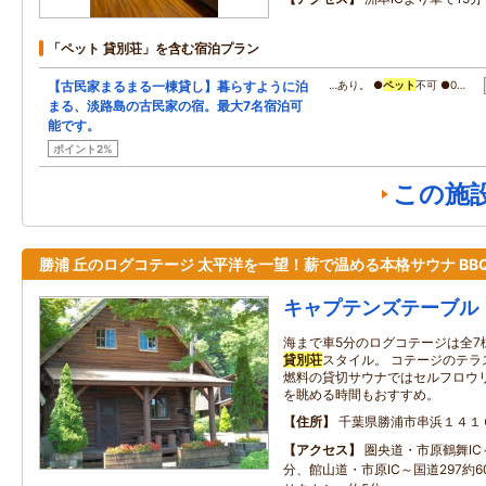
「ペット 貸別荘」を含む宿泊プラン
【古民家まるまる一棟貸し】暮らすように泊
…あり。 ●
ペット
不可 ●0…
まる、淡路島の古民家の宿。最大7名宿泊可
能です。
ポイント2%
この施
勝浦 丘のログコテージ 太平洋を一望！薪で温める本格サウナ BB
キャプテンズテーブル
海まで車5分のログコテージは全7
貸別荘
スタイル。 コテージのテ
燃料の貸切サウナではセルフロウ
を眺める時間もおすすめ。
住所
千葉県勝浦市串浜１４１
アクセス
圏央道・市原鶴舞IC～
分、館山道・市原IC～国道297約6