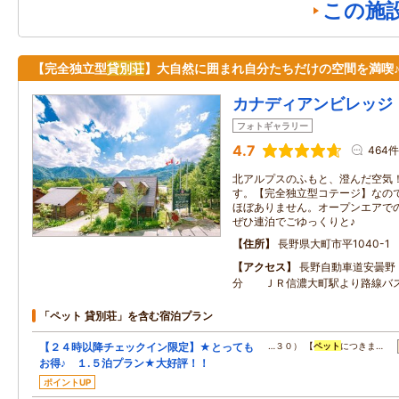
この施
【完全独立型
貸別荘
】大自然に囲まれ自分たちだけの空間を満喫
カナディアンビレッジ
フォトギャラリー
4.7
464件
北アルプスのふもと、澄んだ空気
す。【完全独立型コテージ】なの
ほぼありません。オープンエアで
ぜひ連泊でごゆっくりと♪
住所
長野県大町市平1040-1
アクセス
長野自動車道安曇野
分 ＪＲ信濃大町駅より路線バ
「ペット 貸別荘」を含む宿泊プラン
【２４時以降チェックイン限定】★とっても
…３０） 【
ペット
につきま…
お得♪ １.５泊プラン★大好評！！
ポイントUP