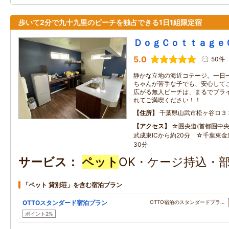
歩いて2分で九十九里のビーチを独占できる1日1組限定宿
ＤｏｇＣｏｔｔａｇｅ
5.0
50件
静かな立地の海近コテージ。一日
ちゃんが苦手な子でも、安心してご
広がる無人ビーチは、まるでプラ
れてご満喫ください！！
住所
千葉県山武市松ヶ谷ロ３
アクセス
☆圏央道(首都圏中央
武成東ICから約20分 ☆千葉東金
30分
サービス
ペット
OK・ケージ持込・
「ペット 貸別荘」を含む宿泊プラン
OTTOスタンダード宿泊プラン
OTTO宿泊のスタンダードプラ…
ポイント2%