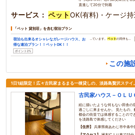
直進して20分で到着
サービス
ペット
OK(有料)・ケージ持
「ペット 貸別荘」を含む宿泊プラン
宿泊も出来るオシャレなガレージハウス、お
…ています。
ペット
の同伴も…
得な連泊プラン！！ペットOK！！
ポイント2%
この施
1日1組限定！広々古民家まるまる一棟貸しの、淡路島贅沢ステイ
古民家ハウス－ＯＬＵ
絵に描いたような何もない田舎の
過ごしに来ませんか。 見たもの、
都会の街並では体感することので
を淡路島で体感してください
住所
兵庫県南あわじ市中条中
アクセス
洲本ICより車で15分