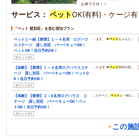
お車で５分！！
サービス
ペット
OK(有料)・ケージ
「ペット 貸別荘」を含む宿泊プラン
ペットと一緒【禁煙】１～４名用 ログハウ
…ます。 ★
ペット
ちゃんと…
スコテージ 貸し別荘 バーベキューOK！
ペットOK！当日予約OK！
ポイント2%
【体験】【禁煙】１～４名用ログハウスコテ
…ります ★
ペット
同伴の宿…
ージ 貸し別荘 バーベキューOK！ペットO
K！当日予約OK！
ポイント2%
【体験】【禁煙】２～5名用ログハウス コ
…コテージ。
ペット
と一緒に…
テージ 貸し別荘 バーベキューOK！ペッ
トOK！当日予約OK！
ポイント2%
この施