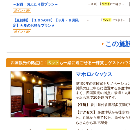
～お得！おふたり様プラン～
…３０) 【
ペット
につきま…
ポイントUP
【直前割】【１０％OFF】【８月・９月限
… 【
ペット
につきま…
定】★夏のお得なプラン★
ポイントUP
この施
四国観光の拠点に！
ペット
も一緒に過ごせる一棟貸しゲストハウ
マホロバハウス
築100年の古民家をリノベーショ
川県のほぼ中心に位置する多度津
すく、四国観光の拠点に最適！丸
ヶ浜も車で20分以内です。
住所
香川県仲多度郡多度津町東
アクセス
多度津駅から徒歩13
分。丸亀から車で10分、高松から
らさんから車で25分