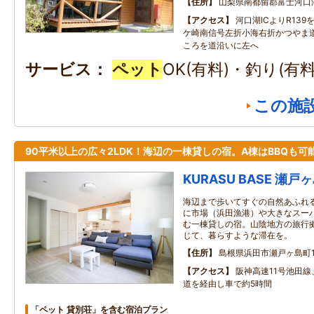
住所
山梨県南都留郡富士河口湖
アクセス
河口湖ICよりR13
ケ崎南信号左折小海右折かつやま
ころを道沿いに左へ
サービス
ペット
OK(有料)・釣り(有
この施
90平米以上の広々2LDK！海辺の一棟貸しの宿。A棟はBBQも可
KURASU BASE 瀬戸
海辺まで歩いてすぐの自然あふれ
に市場（浜田漁港）や大きなスー
む一棟貸しの宿。山陰地方の旅行
じて、暮らすような滞在を。
住所
島根県浜田市瀬戸ヶ島町10
アクセス
阪神高速11号池田
道を経由し車で約5時間
「ペット 貸別荘」を含む宿泊プラン