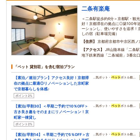
二条有楽庵
＜二条駅徒歩約6分＞京都駅・観
好！京都滞在の拠点に◎築100年
ーションし、使いやすさを追求！
しの宿（駐車場完備）
住所
京都府京都市中京区西ノ
アクセス
JR山陰本線「二条
地下鉄東西線「二条城前」3番出口
「ペット 貸別荘」を含む宿泊プラン
【素泊／連泊プラン】アクセス良好！京都滞
…気ポット・
ペット
ボトル飲…
在の拠点に最適◎リノベーションした京町家
で京都暮らしを体感♪
ポイント2%
【素泊/早割30】＜早期ご予約で10％OFF＞
…気ポット・
ペット
ボトル飲…
古き良き趣をそのままにリノベーション！京
町家一棟貸し
ポイント2%
【素泊/早割14】＜早期ご予約で5％OFF＞古
…気ポット・
ペット
ボトル飲…