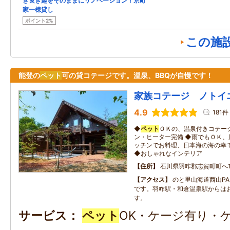
き良き趣をそのままにリノベーション！京町
家一棟貸し
ポイント2%
この施
能登の
ペット
可の貸コテージです。温泉、BBQが自慢です！
家族コテージ ノトイ
4.9
181件
◆
ペット
ＯＫの、温泉付きコテー
ン・ヒーター完備 ◆雨でもＯＫ
ッチンでお料理、日本海の海の幸
◆おしゃれなインテリア
住所
石川県羽咋郡志賀町町へ1-
アクセス
のと里山海道西山PA
です。羽咋駅・和倉温泉駅からはお
す。
サービス
ペット
OK・ケージ有り・