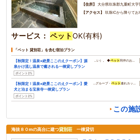
住所
大分県玖珠郡九重町大字菅
アクセス
玖珠ICから降りて
サービス
ペット
OK(有料)
「ペット 貸別荘」を含む宿泊プラン
【秋限定！温泉×絶景ここのえクーポン】源
…い）。 ◆
ペット
同伴のお…
泉かけ流し温泉で癒される一棟貸しプラン
ポイント2%
【秋限定！温泉×絶景ここのえクーポン】愛
…グループ・
ペット
連れカッ…
犬と泊まる宝泉寺一棟貸しプラン
ポイント2%
この施
海抜８０mの高台に建つ
貸別荘
一棟貸切