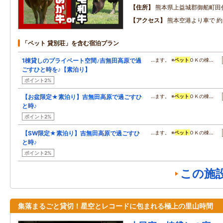
住所
熊本県上益城郡御船町田
アクセス
熊本空港より車で 約
「ペット 貸別荘」を含む宿泊プラン
1棟貸しのプライベート空間♪吉無田高原で過
…ます。 ※
ペット
ＯＫの棟…
ごすひと時を♪【素泊り】
ポイント2%
【お盆限定★素泊り】吉無田高原で過ごすひ
…ます。 ※
ペット
ＯＫの棟…
と時♪
ポイント2%
【SW限定★素泊り】吉無田高原で過ごすひ
…ます。 ※
ペット
ＯＫの棟…
と時♪
ポイント2%
この施
集落まるごと貸切！星空とレコードに包まれる極上の里山時間