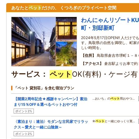
あなたと
ペット
だけの、 くつろぎのプライベート空間
わんにゃんリゾートKUR
町・別邸新町
2024年5月17日OPEN!! 人だけで
す。鳥取県の自然を満喫し、町家
しい時間を。
住所
鳥取県倉吉市堺町１－８
アクセス
倉吉駅よりお車で約
サービス
ペット
OK(有料)・ケージ
「ペット 貸別荘」を含む宿泊プラン
【開業2周年記念★感謝キャンペーン】素泊
…おいち」の
ペット
用おやつ…
まり15％OFF＆選べるペットおやつ付
ポイント2%
〈素泊まり：連泊〉モダンな古民家でリラッ
☆
ペット
と一緒にゆっくり寛…
クス～愛犬と一緒に山陰旅～
ポイント2%