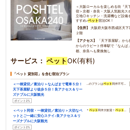
＜大阪ローカルを楽しめる街『天
宿＞京都・奈良・大阪人気観光ス
立地◎キッチン・洗濯機など設備
すすめ♪
ペット
宿泊OK！
住所
大阪府大阪市西成区天下
２階
アクセス
「天下茶屋駅」から
からのラピート停車駅で「なんば
都、奈良へも乗換無し
サービス
ペット
OK(有料)
「ペット 貸別荘」を含む宿泊プラン
＜一棟貸切／素泊り＞なんばまで電車５分！
…のプランは
ペット
同伴不可…
天下茶屋駅より徒歩５分！良アクセス＆リー
ズナブルに大阪観光
ポイント2%
＜ペット同宿・一棟貸切／素泊り＞大切なペ
＊
ペット
同伴大歓迎！
ペット
…
ットとご一緒に安心ステイ♪良アクセス＆リ
ーズナブルに大阪観光
ポイント2%