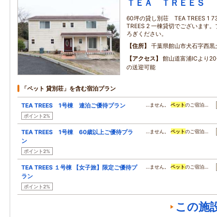
ＴＥＡ ＴＲＥＥＳ
60坪の貸し別荘 TEA TREES 1
TREES 2 一棟貸切でございま
ろぎください。
住所
千葉県館山市犬石字西黒土1
アクセス
館山道富浦ICより2
の送迎可能
「ペット 貸別荘」を含む宿泊プラン
TEA TREES 1号棟 連泊ご優待プラン
…ません。
ペット
のご宿泊…
ポイント2%
TEA TREES 1号棟 60歳以上ご優待プラ
…ません。
ペット
のご宿泊…
ン
ポイント2%
TEA TREES １号棟 【女子旅】限定ご優待プ
…ません。
ペット
のご宿泊…
ラン
ポイント2%
この施