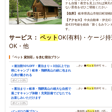
ナも自慢！夜空を見上げれば満天
ない景色をぜひご堪能ください
住所
岐阜県高山市朝日町胡桃
アクセス
中央自動車・伊北IC
道435号線を経由「新くるみラン
す。
サービス
ペット
OK(有料)・ケージ
OK・他
「ペット 貸別荘」を含む宿泊プラン
＜連泊割10%OFF・素泊まり＞3泊以上でお
…さい ■
ペット
同伴可 サ…
得にキャンプ！岐阜・飛騨高山の緑に包まれ
心身が癒される
ポイント2%
＜素泊まり＞岐阜・飛騨高山の雄大な自然で
…さい ■
ペット
同伴可 サ…
過ごすキャンプ体験！充実設備でどなたでも
お楽しみいただけます
ポイント2%
バンガロウ新プラン
…降有料 ※
ペット
有料（1匹…