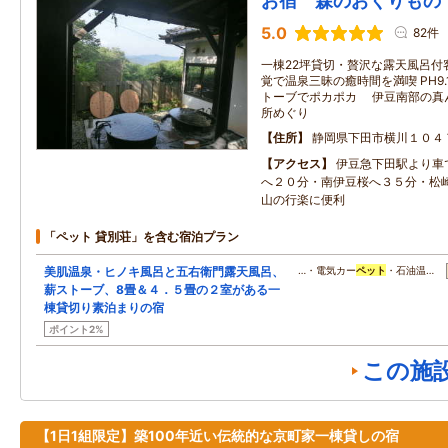
お宿 森のおくりもの
5.0
82件
一棟22坪貸切・贅沢な露天風呂付
覚で温泉三昧の癒時間を満喫 PH9
トーブでポカポカ 伊豆南部の真
所めぐり
住所
静岡県下田市横川１０４
アクセス
伊豆急下田駅より車
へ２０分・南伊豆桜へ３５分・松
山の行楽に便利
「ペット 貸別荘」を含む宿泊プラン
美肌温泉・ヒノキ風呂と五右衛門露天風呂、
…・電気カー
ペット
・石油温…
薪ストーブ、8畳＆４．５畳の２室がある一
棟貸切り素泊まりの宿
ポイント2%
この施
【1日1組限定】築100年近い伝統的な京町家一棟貸しの宿