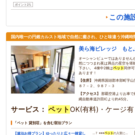
ポイント2%
この施
国内唯一の円錐カルスト地域で自然に癒され、ひと味違う沖縄時
美ら海ビレッジ もと
オーシャンビューではありません
然につつまれ夜は満点の星空を堪
下さい。 4棟中2棟は
ペット
同伴可
あります！
住所
沖縄県国頭郡本部町字山
８７－２、９８７－３
アクセス
那覇空港よりお車で
縄自動車道許田ICより約45分。
サービス
ペット
OK(有料)・ケージ
「ペット 貸別荘」を含む宿泊プラン
【連泊お得プラン】ゆったりと広々一棟貸し
…７ ※※※
ペット
の入室に…