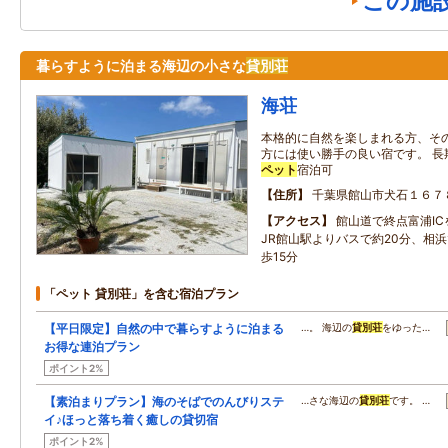
この施
暮らすように泊まる海辺の小さな
貸別荘
海荘
本格的に自然を楽しまれる方、そ
方には使い勝手の良い宿です。 長
ペット
宿泊可
住所
千葉県館山市犬石１６７
アクセス
館山道で終点富浦I
JR館山駅よりバスで約20分、相
歩15分
「ペット 貸別荘」を含む宿泊プラン
【平日限定】自然の中で暮らすように泊まる
…。 海辺の
貸別荘
をゆった…
お得な連泊プラン
ポイント2%
【素泊まりプラン】海のそばでのんびりステ
…さな海辺の
貸別荘
です。 …
イ♪ほっと落ち着く癒しの貸切宿
ポイント2%