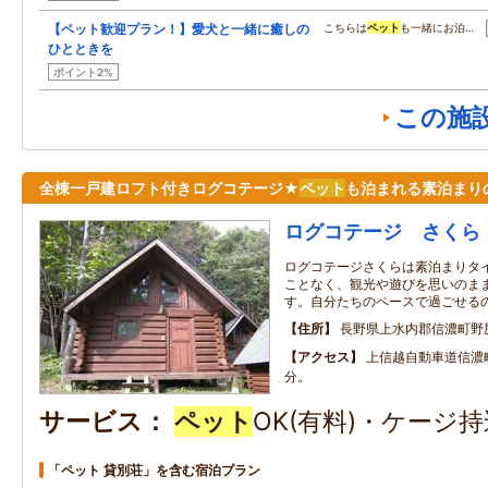
【ペット歓迎プラン！】愛犬と一緒に癒しの
こちらは
ペット
も一緒にお泊…
ひとときを
ポイント2%
この施
全棟一戸建ロフト付きログコテージ★
ペット
も泊まれる素泊まり
ログコテージ さくら
ログコテージさくらは素泊まりタ
ことなく、観光や遊びを思いのま
す。自分たちのペースで過ごせる
住所
長野県上水内郡信濃町野
アクセス
上信越自動車道信濃
分。
サービス
ペット
OK(有料)・ケージ
「ペット 貸別荘」を含む宿泊プラン