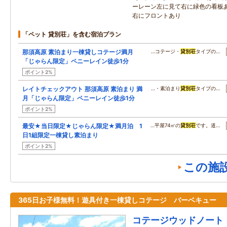
ーレーン左に見て右に緑色の看板
右にフロントあり
「ペット 貸別荘」を含む宿泊プラン
那須高原 素泊まり一棟貸しコテージ満月
…コテージ・
貸別荘
タイプの…
「じゃらん限定」ペニーレイン徒歩1分
ポイント2%
レイトチェックアウト 那須高原 素泊まり 満
…・素泊まり
貸別荘
タイプの…
月「じゃらん限定」ペニーレイン徒歩1分
ポイント2%
最安★当日限定★じゃらん限定★満月泊 1
…平屋74㎡の
貸別荘
です。道…
日1組限定一棟貸し素泊まり
ポイント2%
この施
365日お子様無料！遊具付き一棟貸しコテージ バーベキュー
コテージウッドノート