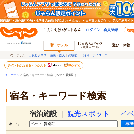
国内旅行・海外旅行や宿・ホテルの宿泊予約はじゃらんnet ～日本最大級の宿・ホテル予約サイト
こんにちは♪ゲストさん
ログイン
会員登録
じゃらんパック
宿・ホテル
遊び・体験
（交通＋宿泊）
宿・ホテル
出張ビジネス
温泉・露天
高級宿
日帰り・デイユース
ポイントがたまる・つかえる
宿・ホテル
> 宿名・キーワード検索（
ペット 貸別荘
）
宿名・キーワード検索
宿泊施設
｜
観光スポット
｜
イ
キーワード