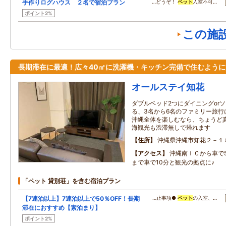
手作りログハウス ２名で宿泊プラン
…どうぞ！
ペット
入室不可…
ポイント2%
この施
長期滞在に最適！広々40㎡に洗濯機・キッチン完備で住むように
オールステイ知花
ダブルベッド2つにダイニングor
る、3名から6名のファミリー旅行
沖縄全体を楽しむなら、ちょうど
海観光も渋滞無しで帰れます
住所
沖縄県沖縄市知花２－１
アクセス
沖縄南ＩＣから車で
まで車で10分と観光の拠点に♪
「ペット 貸別荘」を含む宿泊プラン
【7連泊以上】7連泊以上で50％OFF！長期
…止事項●
ペット
の入室、…
滞在におすすめ【素泊まり】
ポイント2%