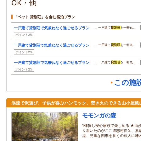
OK・他
「ペット 貸別荘」を含む宿泊プラン
一戸建て貸別荘で気兼ねなく過ごせるプラン
… 一戸建て
貸別荘
を一軒丸…
ポイント2%
一戸建て貸別荘で気兼ねなく過ごせるプラン
… 一戸建て
貸別荘
を一軒丸…
ポイント2%
一戸建て貸別荘で気兼ねなく過ごせるプラン
… 一戸建て
貸別荘
を一軒丸…
ポイント2%
この施
渓流で沢遊び、子供が喜ぶハンモック、焚き火のできる山小屋風
モモンガの森
1棟貸し安心家族で楽しめる ★山
り着いたのがここ道志村長又、素
流、見事な四季を多くの旅人に味わ