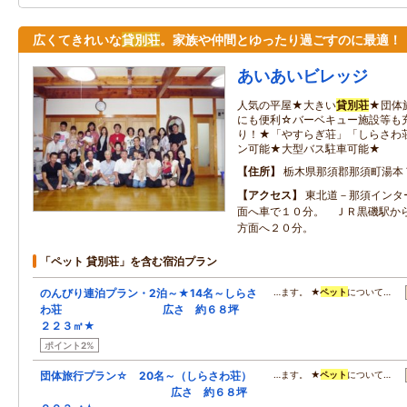
広くてきれいな
貸別荘
。家族や仲間とゆったり過ごすのに最適！
あいあいビレッジ
人気の平屋★大きい
貸別荘
★団体
にも便利☆バーベキュー施設等も充
り！★「やすらぎ荘」「しらさわ
ン可能★大型バス駐車可能★
住所
栃木県那須郡那須町湯本
アクセス
東北道－那須インタ
面へ車で１０分。 ＪＲ黒磯駅か
方面へ２０分。
「ペット 貸別荘」を含む宿泊プラン
のんびり連泊プラン・2泊～★14名～しらさ
…ます。 ★
ペット
について…
わ荘 広さ 約６８坪
２２３㎡★
ポイント2%
団体旅行プラン☆ 20名～（しらさわ荘）
…ます。 ★
ペット
について…
広さ 約６８坪