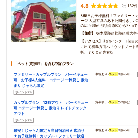
4.8
132件
365日お子様無料！ファミリー・
ージ 大型遊具のある公園付き、バ
の広々66㎡ 那須高原ICから7km
住所
栃木県那須郡那須町大字
アクセス
那須インター1個目
に出て福島方面へ「ウッドノート
折、７００ｍ先右折
「ペット 貸別荘」を含む宿泊プラン
ファミリー・カップルプラン バーベキュー
…車場あり
ペット
同伴不可…
可 お子様4人無料 コテージ 一棟貸し 素泊
まり じゃらん限定
ポイント2%
カップルプラン 12時アウト バーベキュー
…費半額。
ペット
の同伴は…
可 コテージ一棟貸し 素泊り レイトチェック
アウト
ポイント2%
最安！じゃらん限定★当日宿泊可★素泊り
…車場あり
ペット
同伴不可…
★お子様無料！カップル・ファミリー歓迎！