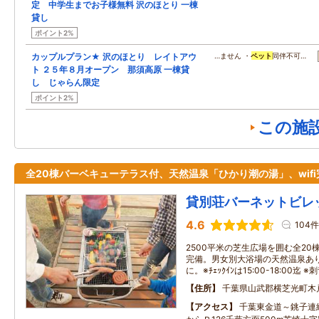
定 中学生までお子様無料 沢のほとり 一棟
貸し
ポイント2%
カップルプラン★ 沢のほとり レイトアウ
…ません ・
ペット
同伴不可…
ト ２５年８月オープン 那須高原 一棟貸
し じゃらん限定
ポイント2%
この施
全20棟バーベキューテラス付、天然温泉「ひかり潮の湯」、wifi
貸別荘バーネットビレ
4.6
104件
2500平米の芝生広場を囲む全20棟に、
完備。男女別大浴場の天然温泉あり。
に。※ﾁｪｯｸｲﾝは15:00-18:00迄
住所
千葉県山武郡横芝光町木戸5
アクセス
千葉東金道～銚子連