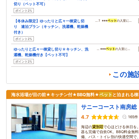
切り（ペット不可）
ポイント2%
【冬休み限定】ゆったりと広々一棟貸し切
…７ ※※※
ペット
の入室に…
り 連泊プラン（キッチン、洗濯機、乾燥機
付き）
ポイント2%
ゆったりと広々一棟貸し切り☆キッチン、洗
… ※※※
ペット
の入室に…
濯機、乾燥機付き【ペット不可】
ポイント2%
この施
海水浴場が目の前★キッチン付★BBQ無料★
ペット
と泊まれる棟
サニーコースト南房総
4.7
165件
海辺の
貸別荘
で心ほどける休日を
器も完備で自炊OK。BBQ料金無料で
備、バス・トイレ別の快適空間で、