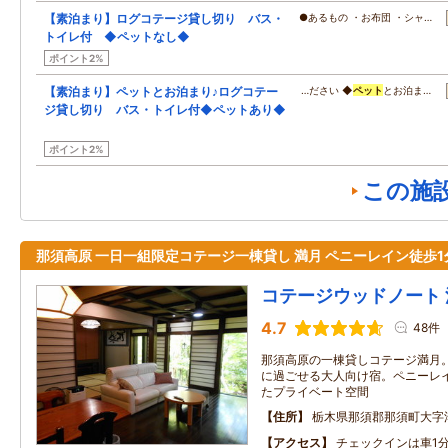
【素泊まり】ログコテージ貸し切り バス・
●あるもの ・お布団 ・シャ…
トイレ付 ◆ペットなし◆
ポイント2%
【素泊まり】ペットとお泊まり♪ログコテー
…ださい ◆
ペット
とお泊ま…
ジ貸し切り バス・トイレ付◆ペットあり◆
ポイント2%
この施
那須高原 一日一組限定コテージ一棟貸し 満月 ペニーレイン徒歩1
コテージウッドノート 
4.7
48件
那須高原の一棟貸しコテージ満月。
に過ごせる大人向け宿。ペニーレ
たプライベート空間
住所
栃木県那須郡那須町大字
アクセス
チェックインは車1