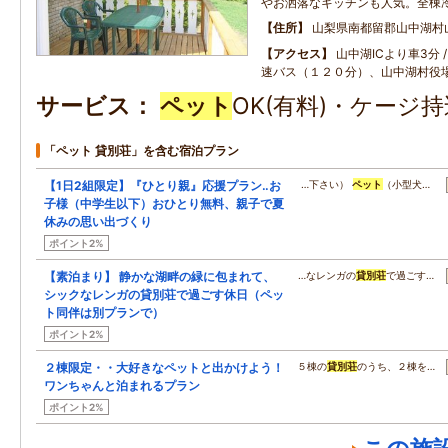
やお洒落なキッチンも人気。全棟
住所
山梨県南都留郡山中湖村
アクセス
山中湖ICより車3分 
速バス（１２０分）、山中湖村役
サービス
ペット
OK(有料)・ケージ
「ペット 貸別荘」を含む宿泊プラン
【1日2組限定】『ひとり親』応援プラン‥お
…下さい）
ペット
（小型犬…
子様（中学生以下）おひとり無料、親子で夏
休みの思い出づくり
ポイント2%
【素泊まり】 静かな湖畔の緑に包まれて、
…なレンガの
貸別荘
で過ごす…
シックなレンガの貸別荘で過ごす休日（ペッ
ト同伴は別プランで）
ポイント2%
２棟限定・・大好きなペットと出かけよう！
５棟の
貸別荘
のうち、２棟を…
ワンちゃんと泊まれるプラン
ポイント2%