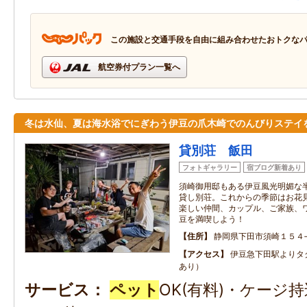
この施設と交通手段を自由に組み合わせたおトクな
航空券付プラン一覧へ
冬は水仙、夏は海水浴でにぎわう伊豆の爪木崎でのんびりステイ
貸別荘 飯田
フォトギャラリー
宿ブログ新着あり
須崎御用邸もある伊豆風光明媚な
貸し別荘。これからの季節はお花
楽しい仲間、カップル、ご家族、
豆を満喫しよう！
住所
静岡県下田市須崎１５４
アクセス
伊豆急下田駅よりタ
あり）
サービス
ペット
OK(有料)・ケージ