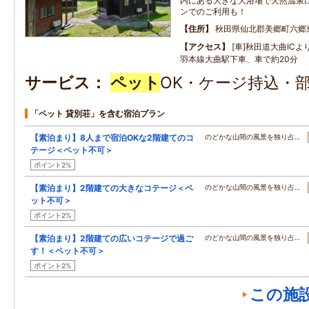
内にある大きな大浴場で天然温泉
ンでのご利用も！
住所
秋田県仙北郡美郷町六郷
アクセス
[車]秋田道大曲ICよ
羽本線大曲駅下車、車で約20分
サービス
ペット
OK・ケージ持込・
「ペット 貸別荘」を含む宿泊プラン
【素泊まり】8人まで宿泊OKな2階建てのコ
のどかな山間の風景を独り占…
テージ＜ペット不可＞
ポイント2%
【素泊まり】2階建ての大きなコテージ＜ペ
のどかな山間の風景を独り占…
ット不可＞
ポイント2%
【素泊まり】2階建ての広いコテージで過ご
のどかな山間の風景を独り占…
す！＜ペット不可＞
ポイント2%
この施