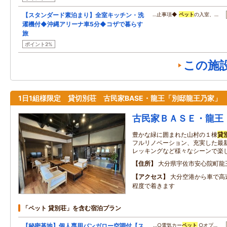
【スタンダード素泊まり】全室キッチン・洗
…止事項◆
ペット
の入室、…
濯機付◆沖縄アリーナ車5分◆コザで暮らす
旅
ポイント2%
この施
1日1組様限定 貸切別荘 古民家BASE・龍王「別邸龍王乃家」
古民家ＢＡＳＥ・龍王
豊かな緑に囲まれた山村の１棟
貸
フルリノベーション、充実した最
レッキングなど様々なシーンで楽
住所
大分県宇佐市安心院町龍
アクセス
大分空港から車で高
程度で着きます
「ペット 貸別荘」を含む宿泊プラン
【秘密基地】個人専用バンガロー空調付【ス
…○電気カー
ペット
○オプ…