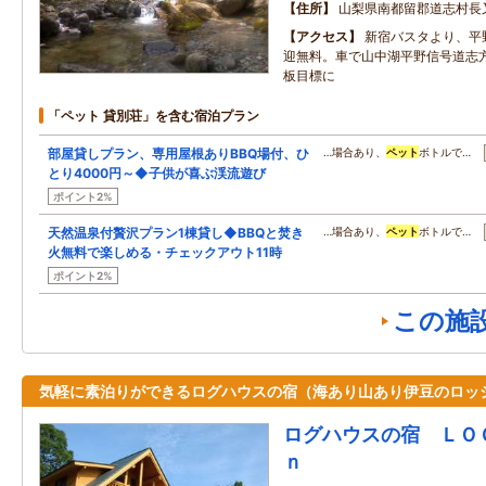
住所
山梨県南都留郡道志村長
アクセス
新宿バスタより、平
迎無料。車で山中湖平野信号道志方面
板目標に
「ペット 貸別荘」を含む宿泊プラン
部屋貸しプラン、専用屋根ありBBQ場付、ひ
…場合あり、
ペット
ボトルで…
とり4000円～◆子供が喜ぶ渓流遊び
ポイント2%
天然温泉付贅沢プラン1棟貸し◆BBQと焚き
…場合あり、
ペット
ボトルで…
火無料で楽しめる・チェックアウト11時
ポイント2%
この施
気軽に素泊りができるログハウスの宿（海あり山あり伊豆のロッ
ログハウスの宿 ＬＯ
ｎ