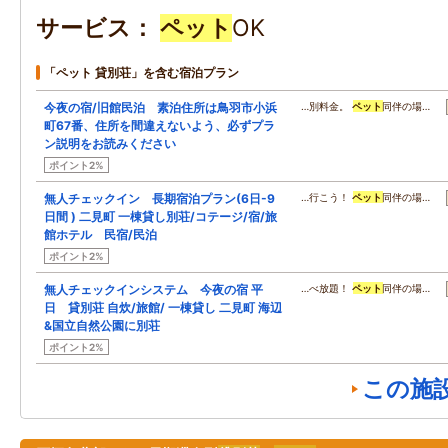
サービス
ペット
OK
「ペット 貸別荘」を含む宿泊プラン
今夜の宿/旧館民泊 素泊住所は鳥羽市小浜
…別料金。
ペット
同伴の場…
町67番、住所を間違えないよう、必ずプラ
ン説明をお読みください
ポイント2%
無人チェックイン 長期宿泊プラン(6日-9
…行こう！
ペット
同伴の場…
日間 ) 二見町 一棟貸し別荘/コテージ/宿/旅
館ホテル 民宿/民泊
ポイント2%
無人チェックインシステム 今夜の宿 平
…べ放題！
ペット
同伴の場…
日 貸別荘 自炊/旅館/ 一棟貸し 二見町 海辺
&国立自然公園に別荘
ポイント2%
この施