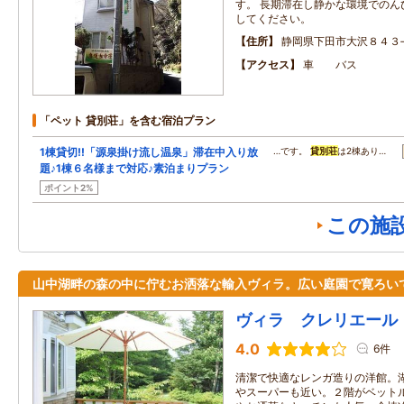
す。 長期滞在し静かな環境でのん
してください。
住所
静岡県下田市大沢８４３
アクセス
車 バス
「ペット 貸別荘」を含む宿泊プラン
1棟貸切!!「源泉掛け流し温泉」滞在中入り放
…です。
貸別荘
は2棟あり…
題♪1棟６名様まで対応♪素泊まりプラン
ポイント2%
この施
山中湖畔の森の中に佇むお洒落な輸入ヴィラ。広い庭園で寛ろい
ヴィラ クレリエール
4.0
6件
清潔で快適なレンガ造りの洋館。
やスーパーも近い。２階がベット