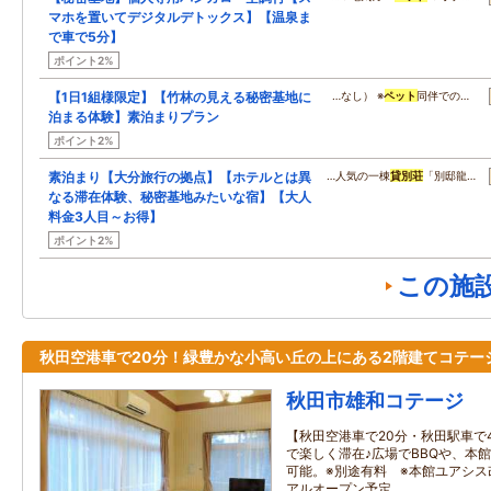
マホを置いてデジタルデトックス】【温泉ま
で車で5分】
ポイント2%
【1日1組様限定】【竹林の見える秘密基地に
…なし） ※
ペット
同伴での…
泊まる体験】素泊まりプラン
ポイント2%
素泊まり【大分旅行の拠点】【ホテルとは異
…人気の一棟
貸別荘
「別邸龍…
なる滞在体験、秘密基地みたいな宿】【大人
料金3人目～お得】
ポイント2%
この施
秋田空港車で20分！緑豊かな小高い丘の上にある2階建てコテー
秋田市雄和コテージ
【秋田空港車で20分・秋田駅車で
で楽しく滞在♪広場でBBQや、本
可能。※別途有料 ※本館ユアシ
アルオープン予定。