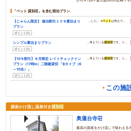
からＲ126千葉方面500m芝崎十
「ペット 貸別荘」を含む宿泊プラン
【じゃらん限定】 連泊割引１０％素泊まり
…した。 ※
ペット
は禁止で…
プラン
ポイント2%
シンプル素泊まりプラン
…考えている
貸別荘
です。１…
ポイント2%
【10％割引】８月限定 レイトチェックイン
…考えている
貸別荘
です。１…
プラン（17時in）二階建貸切 「Bタイプ（6
～10名）」
ポイント2%
この施
源泉かけ流し温泉付き
貸別荘
奥蓮台寺荘
最高の源泉をかけ流しで味わえる