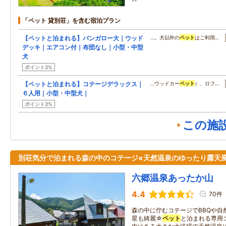
「ペット 貸別荘」を含む宿泊プラン
【ペットと泊まれる】バンガロー大｜ウッド
…。犬以外の
ペット
はご利用…
デッキ｜エアコン付｜布団なし｜小型・中型
犬
ポイント2%
【ペットと泊まれる】コテージデラックス｜
…ウッドカー
ペット
）、ロフ…
６人用｜小型・中型犬｜
ポイント2%
この施
別荘気分で泊まれる森の中のコテージ×天然温泉のゆったり露天
六郷温泉あったか山
4.4
70件
森の中に佇むコテージでBBQや自
星も綺麗☆
ペット
と泊まれる専用