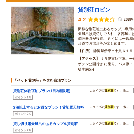
貸別荘ロビン
4.2
268件
閑静な別荘地にあるカップル専用
天風呂は貸切りで入れ、各部屋に
調理器具が設置。 近くには一碧湖
歩道でお散歩等が楽しめます。
住所
静岡県伊東市十足６１５
アクセス
ＪＲ伊東駅下車、一
ボテン公園行き に乗り、バス停イ
徒歩約5分
「ペット 貸別荘」を含む宿泊プラン
貸別荘体験宿泊プラン(1日2組限定)
…タイプの
貸別荘
です。 敷…
ポイント2%
2泊以上するとお得なプラン！貸切露天無料
…タイプの
貸別荘
です。 敷…
ポイント2%
貸し切り露天風呂のあるカップル貸別荘
…タイプの
貸別荘
です。 敷…
ポイント2%