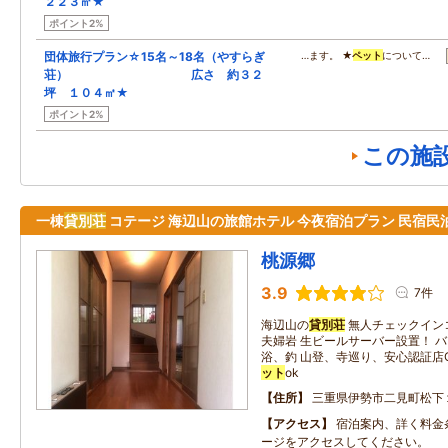
２２３㎡★
ポイント2%
団体旅行プラン☆15名～18名（やすらぎ
…ます。 ★
ペット
について…
荘） 広さ 約３２
坪 １０４㎡★
ポイント2%
この施
一棟
貸別荘
コテージ 海辺山の旅館ホテル 今夜宿泊プラン 民宿民
桃源郷
3.9
7件
海辺山の
貸別荘
無人チェックイン
夫婦岩 生ビールサーバー設置！ 
浴、釣 山登、寺巡り、安心認証店C
ット
ok
住所
三重県伊勢市二見町松下
アクセス
宿泊案内、詳く料金
ージをアクセスしてください。