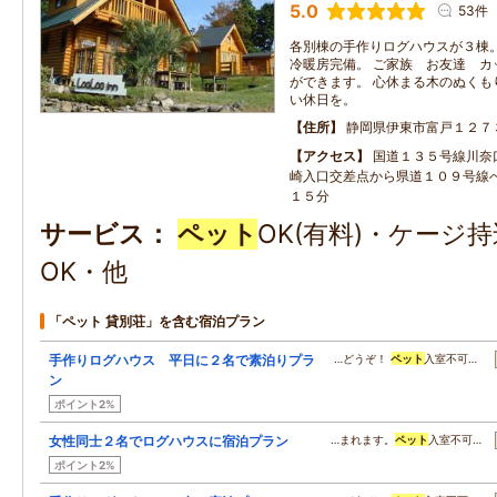
5.0
53件
各別棟の手作りログハウスが３棟
冷暖房完備。 ご家族 お友達 カ
ができます。 心休まる木のぬくも
い休日を。
住所
静岡県伊東市富戸１２７
アクセス
国道１３５号線川奈
崎入口交差点から県道１０９号線
１５分
サービス
ペット
OK(有料)・ケージ
OK・他
「ペット 貸別荘」を含む宿泊プラン
手作りログハウス 平日に２名で素泊りプラ
…どうぞ！
ペット
入室不可…
ン
ポイント2%
女性同士２名でログハウスに宿泊プラン
…まれます。
ペット
入室不可…
ポイント2%