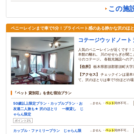
この施
ペニーレインまで車で1分！プライベート感のある静かな沢のほ
コテージウッドノート
人気のペニーレインが近くです！
本館の離れ。 川のせせらぎが聞こ
りのコテージ。 各観光施設へのア
住所
栃木県那須郡那須町大字湯
アクセス
チェックインは湯本
て。沢のほとりは車で1分ほどの
「ペット 貸別荘」を含む宿泊プラン
50歳以上限定プラン・カップルプラン・お
…ません ・
ペット
同伴不可…
友達二人旅も★ 沢のほとり 一棟貸し じ
ゃらん限定
ポイント2%
カップル・ファミリープラン じゃらん限
…ません ・
ペット
同伴不可…