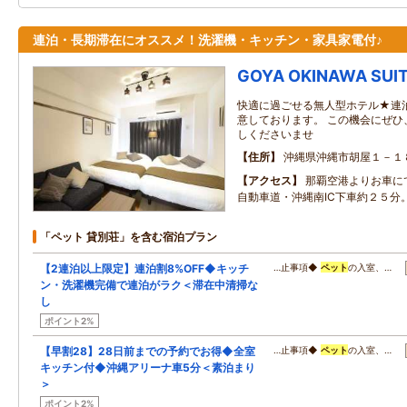
連泊・長期滞在にオススメ！洗濯機・キッチン・家具家電付♪
GOYA OKINAWA SUI
快適に過ごせる無人型ホテル★連
意しております。 この機会にぜひ
しくださいませ
住所
沖縄県沖縄市胡屋１－１
アクセス
那覇空港よりお車に
自動車道・沖縄南IC下車約２５分
「ペット 貸別荘」を含む宿泊プラン
【2連泊以上限定】連泊割8%OFF◆キッチ
…止事項◆
ペット
の入室、…
ン・洗濯機完備で連泊がラク＜滞在中清掃な
し
ポイント2%
【早割28】28日前までの予約でお得◆全室
…止事項◆
ペット
の入室、…
キッチン付◆沖縄アリーナ車5分＜素泊まり
＞
ポイント2%