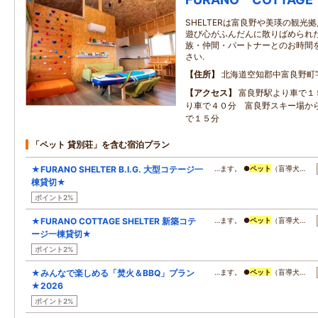
SHELTERは富良野や美瑛の観光
遊び心がふんだんに散りばめられ
族・仲間・パートナーとのお時間をS
さい.
住所
北海道空知郡中富良野町
アクセス
富良野駅より車で１
り車で４０分 富良野スキー場からS
で１５分
「ペット 貸別荘」を含む宿泊プラン
★FURANO SHELTER B.I.G. 大型コテージ一
…ます。 ●
ペット
（盲導犬…
棟貸切★
ポイント2%
★FURANO COTTAGE SHELTER 新築コテ
…ます。 ●
ペット
（盲導犬…
ージ一棟貸切★
ポイント2%
★みんなで楽しめる「焚火＆BBQ」プラン
…ます。 ●
ペット
（盲導犬…
★2026
ポイント2%