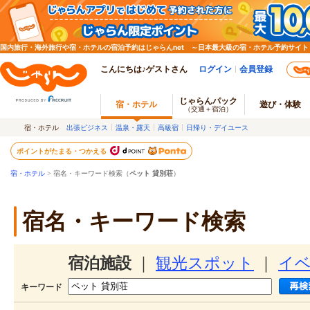
国内旅行・海外旅行や宿・ホテルの宿泊予約はじゃらんnet ～日本最大級の宿・ホテル予約サイト
こんにちは♪ゲストさん
ログイン
会員登録
じゃらんパック
宿・ホテル
遊び・体験
（交通＋宿泊）
宿・ホテル
出張ビジネス
温泉・露天
高級宿
日帰り・デイユース
ポイントがたまる・つかえる
宿・ホテル
> 宿名・キーワード検索（
ペット 貸別荘
）
宿名・キーワード検索
宿泊施設
｜
観光スポット
｜
イ
キーワード