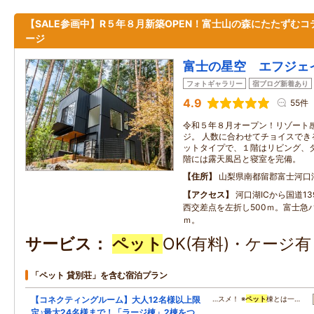
【SALE参画中】R５年８月新築OPEN！富士山の森にたたずむコ
ージ
富士の星空 エフジェ
フォトギャラリー
宿ブログ新着あり
4.9
55件
令和５年８月オープン！リゾート
ジ。 人数に合わせてチョイスでき
ットタイプで、１階はリビング、
階には露天風呂と寝室を完備。
住所
山梨県南都留郡富士河口
アクセス
河口湖ICから国道1
西交差点を左折し500ｍ。富士急バ
ｍ。
サービス
ペット
OK(有料)・ケージ
「ペット 貸別荘」を含む宿泊プラン
【コネクティングルーム】大人12名様以上限
…スメ！ ※
ペット
棟とは一…
定♪最大24名様まで！「ラージ棟」2棟をつ