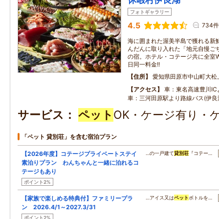
フォトギャラリー
4.5
734件
海に囲まれた渥美半島で獲れる新
んだんに取り入れた「地元自慢ご
の宿。ホテル・コテージ共に全室WI
日同一料金!!
住所
愛知県田原市中山町大松
アクセス
車：東名高速豊川IC
車：三河田原駅より路線バス(伊良
サービス
ペット
OK・ケージ有り・
「ペット 貸別荘」を含む宿泊プラン
【2026年度】コテージプライベートステイ
…の一戸建て
貸別荘
『コテー…
素泊りプラン わんちゃんと一緒に泊れるコ
テージもあり
ポイント2%
【家族で楽しめる特典付】ファミリープラ
…アイス又は
ペット
ボトルを…
ン 2026.4/1～2027.3/31
ポイント2%