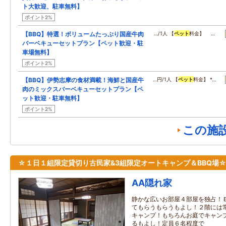
ト大歓迎、駐車無料】
ポイント2%
【BBQ】特選！ボリュームたっぷり国産牛肉
…/1人 【
ペット
料金】 …
バーベキューセットプラン【ペット歓迎・駐
車場無料】
ポイント2%
【BBQ】伊勢志摩の食材満載！海鮮と国産牛
…円/1人 【
ペット
料金】 *…
肉のミックスバーベキューセットプラン【ペ
ット歓迎・駐車無料】
ポイント2%
この施
☆１日１組限定貸切り古民家&3組限定オートキャンプ＆BBQ場
AA隠れ家
静かな広いお部屋４部屋を独占！
てもらうもらうもよし！２階には
キャンプ！もちろんお庭でキャン
るもよし！定員６名程度で