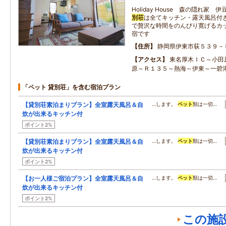
Holiday House 森の隠れ家
別荘
は全てキッチン・露天風呂付
で贅沢な時間をのんびり寛げるカ
宿です
住所
静岡県伊東市荻５３９－
アクセス
東名厚木ＩＣ～小田
原～Ｒ１３５～熱海～伊東～一碧
「ペット 貸別荘」を含む宿泊プラン
【貸別荘素泊まりプラン】全室露天風呂＆自
…します。
ペット
類は一切…
炊が出来るキッチン付
ポイント2%
【貸別荘素泊まりプラン】全室露天風呂＆自
…します。
ペット
類は一切…
炊が出来るキッチン付
ポイント2%
【お一人様ご宿泊プラン】全室露天風呂＆自
…します。
ペット
類は一切…
炊が出来るキッチン付
ポイント2%
この施