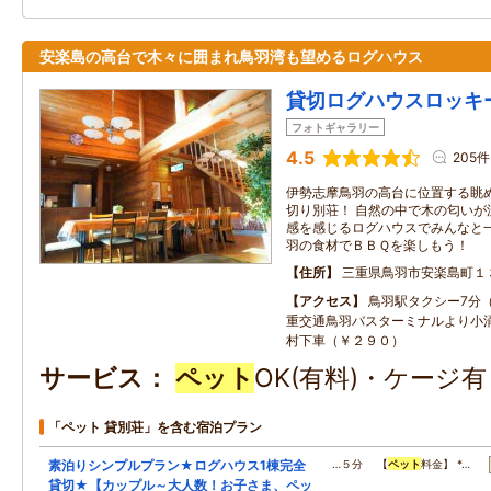
安楽島の高台で木々に囲まれ鳥羽湾も望めるログハウス
貸切ログハウスロッキ
フォトギャラリー
4.5
205件
伊勢志摩鳥羽の高台に位置する眺
切り別荘！ 自然の中で木の匂いが
感を感じるログハウスでみんなと
羽の食材でＢＢＱを楽しもう！
住所
三重県鳥羽市安楽島町１
アクセス
鳥羽駅タクシー7分
重交通鳥羽バスターミナルより小
村下車（￥２９０）
サービス
ペット
OK(有料)・ケージ
「ペット 貸別荘」を含む宿泊プラン
素泊りシンプルプラン★ログハウス1棟完全
…５分 【
ペット
料金】 *…
貸切★【カップル～大人数！お子さま、ペッ