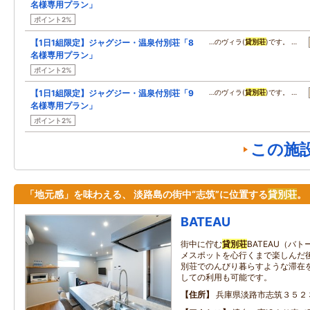
名様専用プラン」
ポイント2%
【1日1組限定】ジャグジー・温泉付別荘「8
…のヴィラ(
貸別荘
)です。 …
名様専用プラン」
ポイント2%
【1日1組限定】ジャグジー・温泉付別荘「9
…のヴィラ(
貸別荘
)です。 …
名様専用プラン」
ポイント2%
この施
「地元感」を味わえる、 淡路島の街中“志筑”に位置する
貸別荘
。
BATEAU
街中に佇む
貸別荘
BATEAU（バ
メスポットを心行くまで楽しんだ
別荘でのんびり暮らすような滞在
しての利用も可能です。
住所
兵庫県淡路市志筑３５２