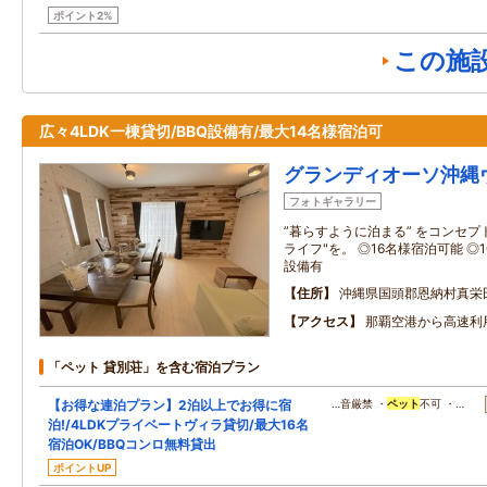
ポイント2%
この施
広々4LDK一棟貸切/BBQ設備有/最大14名様宿泊可
グランディオーソ沖縄
フォトギャラリー
”暮らすように泊まる” をコンセプ
ライフ"を。 ◎16名様宿泊可能 ◎1
設備有
住所
沖縄県国頭郡恩納村真栄
アクセス
那覇空港から高速利用
「ペット 貸別荘」を含む宿泊プラン
【お得な連泊プラン】2泊以上でお得に宿
…音厳禁 ・
ペット
不可 ・…
泊!/4LDKプライベートヴィラ貸切/最大16名
宿泊OK/BBQコンロ無料貸出
ポイントUP