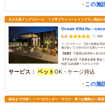
この施
九十九里ドッグコテージ ７０坪プライベートドッグラン満点の
Ocean Villa Ku－coco
5.0
25件
ドックコテージ 1泊２名税込25
遊び歩いて３分の九十九里ビーチで
住所
千葉県山武市松ヶ谷ロ338
アクセス
千葉東金道路”東金
央道”山武成東ＩＣから２５分
サービス
ペット
OK・ケージ持込
この施
砂浜まで15秒！！バーカウンター・サウナ・車つき離島の一棟貸