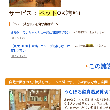
サービス
ペット
OK(有料)
「ペット 貸別荘」を含む宿泊プラン
古湯Ｍ ワンちゃんとご一緒に貸別荘プラン
※「現地支払」とありますが…
ポイント2%
【最大9名OK】家族・グループで楽しむ一棟
…山小屋風
貸別荘
。 「美人…
貸しプラン
ポイント2%
この施
自然に囲まれた1棟貸しコテージで過ごす、 心やすらぐ癒し空間
うらほろ留真温泉貸切
木のぬくもりを感じる内装と設備
や友人との食事をいつも以上に楽し
ず、自分たちだけの時間を過ごせ