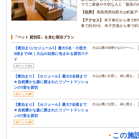
ラでご家族や大切な人と「最高の
住所
鳥取県西伯郡大山町鈑戸
アクセス
米子東ICから車で約
車で約30分、米子空港から車で約
「ペット 貸別荘」を含む宿泊プラン
【素泊まり/セジュール1】最大5名・小型犬
大山山麓の緑豊かなロケーシ…
3頭までOK｜大山の自然に包まれる貸切ステ
イ
ポイント2%
【素泊まり】【セジュール】最大5名様まで
大山山麓に位置し、緑に囲ま…
★自然豊かな森に囲まれたリゾートマンショ
ンの1室を貸切
ポイントUP
【素泊まり】【セジュール】最大7名様まで
大山山麓に位置し、緑に囲ま…
★自然豊かな森に囲まれたリゾートマンショ
ンの1室を貸切
ポイントUP
この施