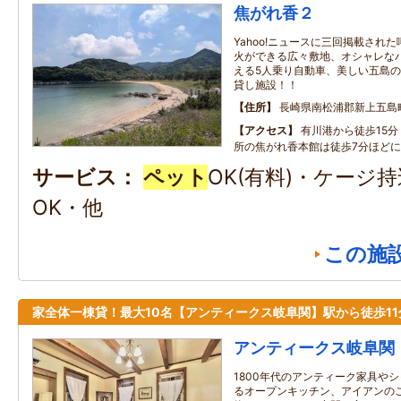
焦がれ香２
Yahoo!ニュースに三回掲載された
火ができる広々敷地、オシャレな
える5人乗り自動車、美しい五島
貸し施設！！
住所
長崎県南松浦郡新上五島町
アクセス
有川港から徒歩15
所の焦がれ香本館は徒歩7分ほど
サービス
ペット
OK(有料)・ケージ
OK・他
この施
家全体一棟貸！最大10名【アンティークス岐阜関】駅から徒歩11
アンティークス岐阜関
1800年代のアンティーク家具や
るオープンキッチン、アイアンの