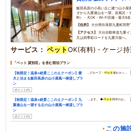
飯田高原の小高い丘に建つ山小屋
ダから九重連山を一望。岩風呂・デ
料）・犬OK・Wi-Fi完備・最大8
住所
大分県玖珠郡九重町田野
アクセス
大分自動車道九重イ
又は四季彩ロードを九重方面へ。
サービス
ペット
OK(有料)・ケージ
「ペット 貸別荘」を含む宿泊プラン
【秋限定！温泉×絶景ここのえクーポン】愛
…グループ・
ペット
連れカッ…
犬と泊まる飯田高原の山小屋風一棟貸しプラ
ン
ポイント2%
【秋限定！温泉×絶景ここのえクーポン】九
…ます。 ◆
ペット
同伴のお…
重連山を一望する丘の山小屋風一棟貸しプラ
ン
ポイント2%
この施