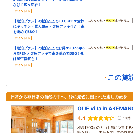
なげて広々滞在！
ポイントUP
【連泊プラン】3連泊以上で20％OFF★全棟
…リッジ棟・
ペット
棟があり…
にキッチン・露天風呂・専用デッキ付き！森
を眺めてBBQ！
ポイントUP
【連泊プラン】2連泊以上でお得★2023年8
…リッジ棟・
ペット
棟があり…
月OPEN★専用デッキで森を眺めてBBQ！夜
は星空観察も！
ポイントUP
この施
日常から非日常の自然の中へ。緑の景色に囲まれた癒しの旅を
OLIF villa in AKEMA
4.4
10件
標高1700mの大山山麓に位置す
騒を離れ、日常から非日常の自然の