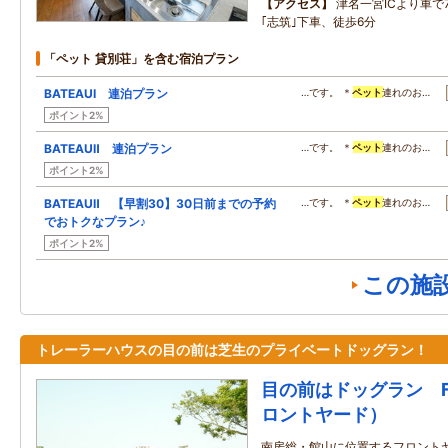
アクセス
津名一宮ICより車で
｢志筑｣下車、徒歩6分
「ペット 貸別荘」を含む宿泊プラン
BATEAUⅠ 連泊プラン
…です。 ＊
ペット
連れのお…
ポイント2%
BATEAUⅡ 連泊プラン
…です。 ＊
ペット
連れのお…
ポイント2%
BATEAUⅡ 【早割30】30日前までの予約
…です。 ＊
ペット
連れのお…
でおトクなプラン♪
ポイント2%
この施
トレーラーハウスの目の前は芝生のプライベートドッグラン！
目の前はドッグラン Fro
ロントヤード）
南房総・館山に位置するフロント