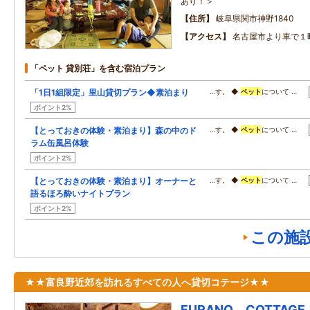
あり！＞
住所
岐阜県関市神野1840
アクセス
名古屋市より車で１
「ペット 貸別荘」を含む宿泊プラン
「1日1組限定」里山貸切プラン◆素泊まり
…す。 ◆
ペット
について …
ポイント2%
【とっておきの体験・素泊まり】森の中のド
…す。 ◆
ペット
について …
ラム缶風呂体験
ポイント2%
【とっておきの体験・素泊まり】オーナーと
…す。 ◆
ペット
について …
語るほろ酔いナイトプラン
ポイント2%
この施
★★富良野近郊を訪れるすべての人へ貸切コテージ★★
FURANO COTTAGE