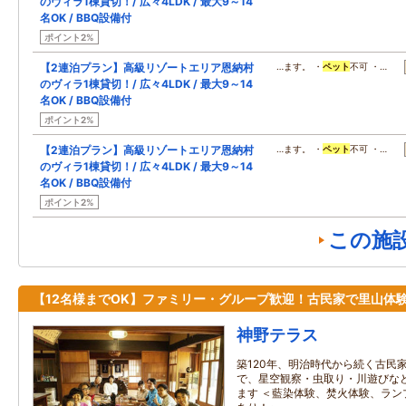
のヴィラ1棟貸切！/ 広々4LDK / 最大9～14
名OK / BBQ設備付
ポイント2%
【2連泊プラン】高級リゾートエリア恩納村
…ます。 ・
ペット
不可 ・…
のヴィラ1棟貸切！/ 広々4LDK / 最大9～14
名OK / BBQ設備付
ポイント2%
【2連泊プラン】高級リゾートエリア恩納村
…ます。 ・
ペット
不可 ・…
のヴィラ1棟貸切！/ 広々4LDK / 最大9～14
名OK / BBQ設備付
ポイント2%
この施
【12名様までOK】ファミリー・グループ歓迎！古民家で里山体
神野テラス
築120年、明治時代から続く古民
で、星空観察・虫取り・川遊びなど
ます ＜藍染体験、焚火体験、ラン