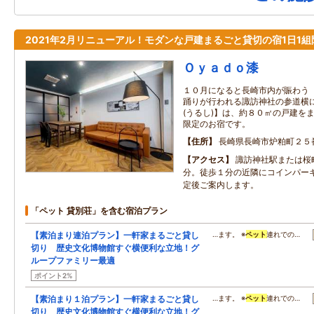
2021年2月リニューアル！モダンな戸建まるごと貸切の宿1日1組
Ｏｙａｄｏ漆
１０月になると長崎市内が賑わう
踊りが行われる諏訪神社の参道横
(うるし)】は、約８０㎡の戸建を
限定のお宿です。
住所
長崎県長崎市炉粕町２５
アクセス
諏訪神社駅または桜
分。徒歩１分の近隣にコインパー
定後ご案内します。
「ペット 貸別荘」を含む宿泊プラン
【素泊まり連泊プラン】一軒家まるごと貸し
…ます。 ※
ペット
連れでの…
切り 歴史文化博物館すぐ横便利な立地！グ
ループファミリー最適
ポイント2%
【素泊まり１泊プラン】一軒家まるごと貸し
…ます。 ※
ペット
連れでの…
切り 歴史文化博物館すぐ横便利な立地！グ