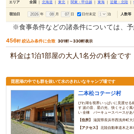
エリア
全国
｜
北海道
｜
東北
｜
関東・甲信越
｜
東海
｜
近畿・北陸
｜
年
月
日
日付未定
泊
宿泊日
人数等
※食事条件などの諸条件については、予
456
軒 絞込み条件に合致
301軒～330軒表示
料金は1泊1部屋の大人1名分の料金で
琵琶湖の中でも群を抜いて水のきれいなキャンプ場です
二本松コテージ村
びわ湖を視界いっぱいに見渡せる
す 波の音、星の光、快くそよぐ風
い 全棟 バーキュースペースがあ
住所
滋賀県長浜市西浅井町大
アクセス
北陸自動車道木之本I