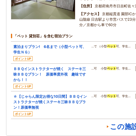
住所
京都府南丹市日吉町佐々
アクセス
京都縦貫道 園部ICか
山陰線 日吉駅より市営バスで23
分／京都から車で60分
「ペット 貸別荘」を含む宿泊プラン
素泊まりプラン! 6名まで（小型ペット可、
…で （小型
ペット
可、学生…
学生ＮＧ）
ポイントUP
ＢＢＱインストラクターが焼く ステーキ三
…可 小型
ペット
可、学生…
昧ＢＢＱプラン！ 原価率度外視 趣味です
から！！
ポイントUP
☆【じゃらん限定お得な10日間】ＢＢＱイン
…可 小型
ペット
可、学生…
ストラクターが焼くステーキ三昧ＢＢＱプラ
ン！原価率無視
ポイントUP
この施