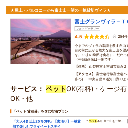
★屋上・バルコニーから富士山一望の一棟貸切ヴィラ★
富士グランヴィラ－Ｔ
フォトギャラリー
4.5
254件
今までのヴィラの常識を覆す自由
目の前に広がる雄大な富士山を望
を。 いまの季節は食材にこだわっ
（※掲載画像は一例です）
住所
山梨県富士吉田市新倉２
アクセス
富士急行線富士急ハ
歩7分 中央自動車道河口湖ICよ
サービス
ペット
OK(有料)・ケージ
OK・他
「ペット 貸別荘」を含む宿泊プラン
『大人4名以上25％OFF』【素泊り】一棟貸
＊
ペット
不可 富士山を一望…
切で楽しむプライベートステイ