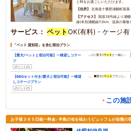
と時をお過ごしいただけます。
住所
北海道十勝郡浦幌町留真
アクセス
国道38号線より浦幌
線(本別浦幌線)12km、温泉の看板
サービス
ペット
OK(有料)・ケージ
「ペット 貸別荘」を含む宿泊プラン
【愛犬/ペットと宿泊可能】一棟貸しコテー
…ジに愛犬/
ペット
と一緒に…
ジ
ポイント2%
【BBQセット付き/愛犬と宿泊可能】一棟貸
…。 ■愛犬/
ペット
プランに…
しコテージプラン
ポイント2%
この施
お子様３６５日統一料金♪ 半島の旬を味わうビュッフェが自慢の
休暇村伊良湖