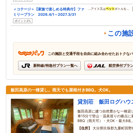
＜コテージ＞【家族で楽しめる特典付】ファ
…アイス又は
ペット
ボトルを…
ミリープラン 2026.4/1～2027.3/31
ポイント2%
この施
この施設と交通手段を自由に組み合わせたおトクな
新幹線/特急付プラン一覧へ
航空券付プラ
飯田高原の一棟貸し。雨天でも屋根付きBBQ。犬OK。
貸別荘 飯田ログハウ
飯田高原に建つ自然豊かな一棟貸し
車15分で登山・温泉巡りの拠点に
BBQ（雨天可）・犬OK・最大8名
住所
大分県玖珠郡九重町田野68