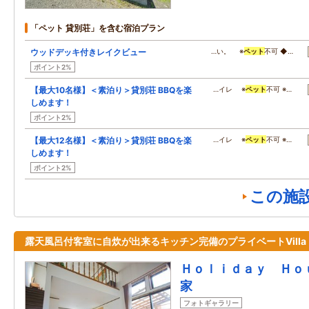
「ペット 貸別荘」を含む宿泊プラン
ウッドデッキ付きレイクビュー
…い。 ※
ペット
不可 ◆…
ポイント2%
【最大10名様】＜素泊り＞貸別荘 BBQを楽
…イレ ※
ペット
不可 ※…
しめます！
ポイント2%
【最大12名様】＜素泊り＞貸別荘 BBQを楽
…イレ ※
ペット
不可 ※…
しめます！
ポイント2%
この施
露天風呂付客室に自炊が出来るキッチン完備のプライベートVill
Ｈｏｌｉｄａｙ Ｈｏ
家
フォトギャラリー