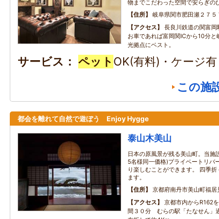
物までこだわった空間で安らぎの
住所
岐阜県関市肥田瀬２７５
アクセス
長良川鉄道の関富岡
お車であれば富岡関ICから10分
光拠点にベスト。
サービス
ペット
OK(有料)・ケージ
この施
都会を離れて自然で遊ぼう Enjoy Hygge
泰山木美山
日本の原風景が残る美山町。当施設
5名様同一価格)プライベートリバ
り楽しむことができます。 四季折
ます。
住所
京都府南丹市美山町福居
アクセス
京都市内からR162
間３０分 むらの駅「たなせん」