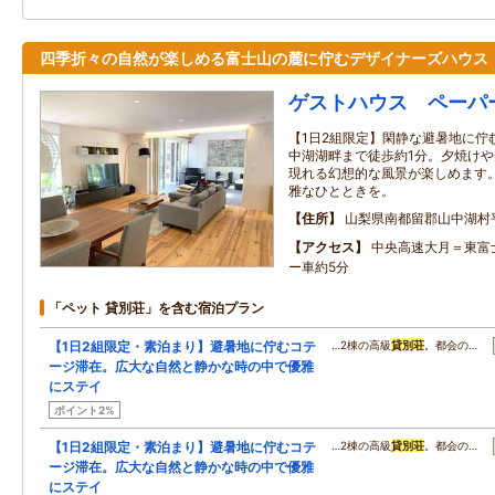
四季折々の自然が楽しめる富士山の麓に佇むデザイナーズハウス
ゲストハウス ペーパ
【1日2組限定】閑静な避暑地に佇
中湖湖畔まで徒歩約1分。夕焼け
現れる幻想的な風景が楽しめます
雅なひとときを。
住所
山梨県南都留郡山中湖村
アクセス
中央高速大月＝東富
ー車約5分
「ペット 貸別荘」を含む宿泊プラン
【1日2組限定・素泊まり】避暑地に佇むコテ
…2棟の高級
貸別荘
。都会の…
ージ滞在。広大な自然と静かな時の中で優雅
にステイ
ポイント2%
【1日2組限定・素泊まり】避暑地に佇むコテ
…2棟の高級
貸別荘
。都会の…
ージ滞在。広大な自然と静かな時の中で優雅
にステイ