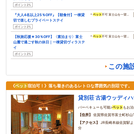
ポイント2%
『大人4名以上25％OFF』【朝食付】一棟貸
＊
ペット
不可 富士山を一望…
切で楽しむプライベートステイ
ポイント2%
【秋旅応援★30％OFF】〈素泊まり〉富士
＊
ペット
不可 富士山を一望…
山麓で過ごす秋の休日｜一棟貸切ヴィラステ
イ
ポイント2%
この施
《
ペット
宿泊可！》落ち着きのあるレトロな雰囲気の別荘です。
貸別荘 古湯ウッディハ
バーベキューも可能♪
ペット
もお泊
住所
佐賀県佐賀市富士町杉山
アクセス
JR長崎本線佐賀駅
分