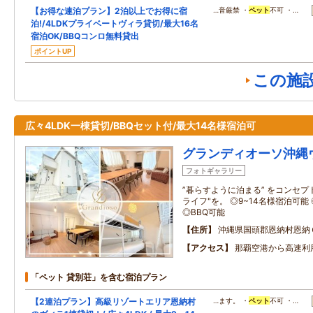
【お得な連泊プラン】2泊以上でお得に宿
…音厳禁 ・
ペット
不可 ・…
泊!/4LDKプライベートヴィラ貸切/最大16名
宿泊OK/BBQコンロ無料貸出
ポイントUP
この施
広々4LDK一棟貸切/BBQセット付/最大14名様宿泊可
グランディオーソ沖縄
フォトギャラリー
”暮らすように泊まる” をコンセプ
ライフ"を。 ◎9~14名様宿泊可能
◎BBQ可能
住所
沖縄県国頭郡恩納村恩納
アクセス
那覇空港から高速利用
「ペット 貸別荘」を含む宿泊プラン
【2連泊プラン】高級リゾートエリア恩納村
…ます。 ・
ペット
不可 ・…