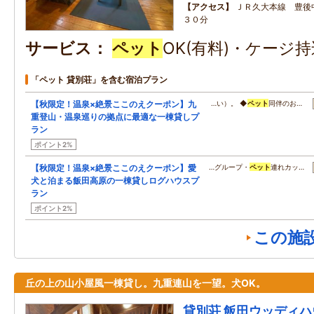
アクセス
ＪＲ久大本線 豊後
３０分
サービス
ペット
OK(有料)・ケージ
「ペット 貸別荘」を含む宿泊プラン
【秋限定！温泉×絶景ここのえクーポン】九
…い）。 ◆
ペット
同伴のお…
重登山・温泉巡りの拠点に最適な一棟貸しプ
ラン
ポイント2%
【秋限定！温泉×絶景ここのえクーポン】愛
…グループ・
ペット
連れカッ…
犬と泊まる飯田高原の一棟貸しログハウスプ
ラン
ポイント2%
この施
丘の上の山小屋風一棟貸し。九重連山を一望。犬OK。
貸別荘 飯田ウッディハ