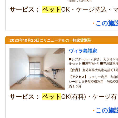
左折して約4Km
サービス
ペット
OK・ケージ持込・
この施
2023年10月25日にリニューアルの一軒家
貸別荘
ヴィラ島福家
■シアタールーム付き、カラオケも
ルセット ■無料Wi-Fi ■専用駐
住所
鹿児島県大島郡与論町那
アクセス
フェリー利用 与論
シー約１０分航空機利用 与論空港
約１０分
サービス
ペット
OK(有料)・ケージ
この施