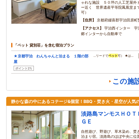
ゃれな施設 ５０坪の人工芝屋外
ー近く 世界遺産平等院鳳凰堂ま
可）
住所
京都府綴喜郡宇治田原町
アクセス
宇治西インター 宇
郷インターから自動車で
「ペット 貸別荘」を含む宿泊プラン
★京都宇治 わんちゃんと泊まる １階の部
…リードで
ペット
可） ★は…
屋
ポイント2%
この施
静かな森の中にあるコテージ&個室！BBQ・焚き火・星空が人気
淡路島マンモスＨＯＴ
ＧＥ
自然遊び、野遊び、草木染め、焚
泊まり宿。淡路島のほぼ中央に位