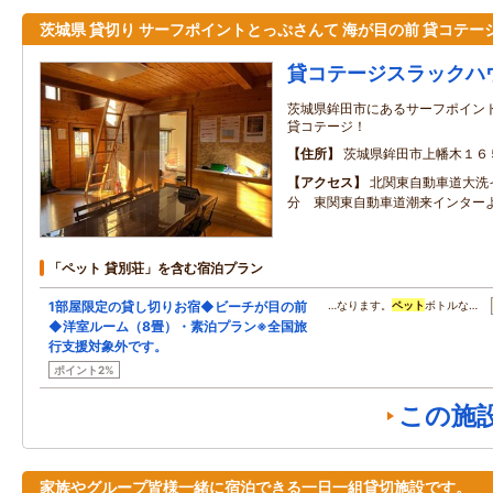
茨城県 貸切り サーフポイントとっぷさんて 海が目の前 貸コテー
貸コテージスラックハ
茨城県鉾田市にあるサーフポイン
貸コテージ！
住所
茨城県鉾田市上幡木１６
アクセス
北関東自動車道大洗
分 東関東自動車道潮来インターよ
「ペット 貸別荘」を含む宿泊プラン
1部屋限定の貸し切りお宿◆ビーチが目の前
…なります。
ペット
ボトルな…
◆洋室ルーム（8畳）・素泊プラン※全国旅
行支援対象外です。
ポイント2%
この施
家族やグループ皆様一緒に宿泊できる一日一組貸切施設です。