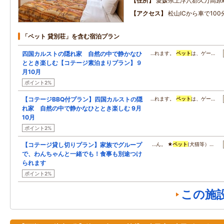
住所
愛媛県上浮穴郡久万高原町
アクセス
松山ICから車で100
「ペット 貸別荘」を含む宿泊プラン
四国カルストの隠れ家 自然の中で静かなひ
…れます。
ペット
は、ゲー…
ととき楽しむ【コテージ素泊まりプラン】９
月10月
ポイント2%
【コテージBBQ付プラン】四国カルストの隠
…れます。
ペット
は、ゲー…
れ家 自然の中で静かなひととき楽しむ 9月
10月
ポイント2%
【コテージ貸し切りプラン】家族でグループ
…ん。 ★
ペット
(犬猫等）…
で、わんちゃんと一緒でも！食事も別途つけ
られます
ポイント2%
この施