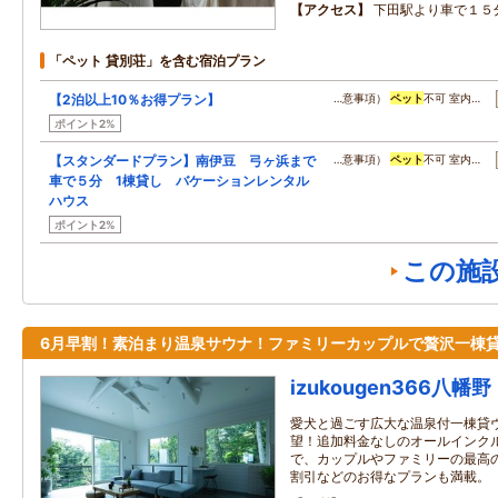
アクセス
下田駅より車で１５
「ペット 貸別荘」を含む宿泊プラン
【2泊以上10％お得プラン】
…意事項）
ペット
不可 室内…
ポイント2%
【スタンダードプラン】南伊豆 弓ヶ浜まで
…意事項）
ペット
不可 室内…
車で５分 1棟貸し バケーションレンタル
ハウス
ポイント2%
この施
6月早割！素泊まり温泉サウナ！ファミリーカップルで贅沢一棟
izukougen366八幡野
愛犬と過ごす広大な温泉付一棟貸
望！追加料金なしのオールインク
で、カップルやファミリーの最高
割引などのお得なプランも満載。