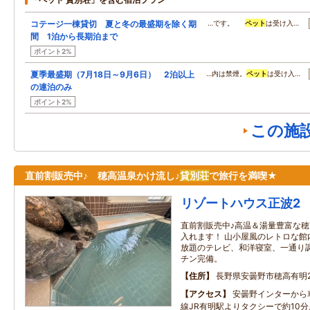
コテージ一棟貸切 夏と冬の最盛期を除く期
…です。
ペット
は受け入…
間 1泊から長期泊まで
ポイント2%
夏季最盛期（7月18日～9月6日） 2泊以上
…内は禁煙。
ペット
は受け入…
の連泊のみ
ポイント2%
この施
直前割販売中♪ 穂高温泉かけ流し♪
貸別荘
で旅行を満喫★
リゾートハウス正波2
直前割販売中♪高温＆湯量豊富な
入れます！ 山小屋風のレトロな館内にはY
放題のテレビ、和洋寝室、一通り
チン完備。
住所
長野県安曇野市穂高有明21
アクセス
安曇野インターから
線JR有明駅よりタクシーで約10分