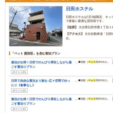
日田ホステル
日田ホステルは1日1組限定、キッ
で家族に最適な貸切宿です。
住所
大分県日田市隈１丁目１
アクセス
大分自動車道「日田I
分。
「ペット 貸別荘」を含む宿泊プラン
連泊がお得！日田でのんびり滞在しながら過
… ●別館（
ペット
同伴OKの…
ごす素泊りプラン
ポイント2%
日田で自由な素泊まり旅を♪広々空間でゆっ
… ●別館（
ペット
同伴OKの…
たり《食事なし》
ポイント2%
連泊がお得！日田でのんびり滞在しながら過
… ●別館（
ペット
同伴OKの…
ごす素泊りプラン
ポイント2%