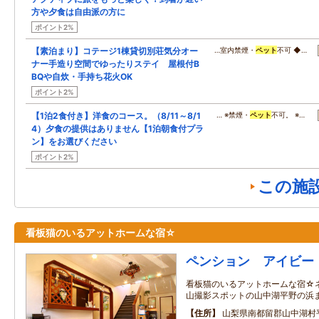
方や夕食は自由派の方に
ポイント2%
【素泊まり】コテージ1棟貸切別荘気分オー
…室内禁煙・
ペット
不可 ◆…
ナー手造り空間でゆったりステイ 屋根付B
BQや自炊・手持ち花火OK
ポイント2%
【1泊2食付き】洋食のコース。（8/11～8/1
… ※禁煙・
ペット
不可。 ※…
4）夕食の提供はありません【1泊朝食付プラ
ン】をお選びください
ポイント2%
この施
看板猫のいるアットホームな宿☆
ペンション アイビー
看板猫のいるアットホームな宿☆
山撮影スポットの山中湖平野の浜
住所
山梨県南都留郡山中湖村