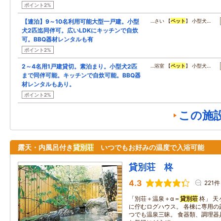
ポイント2%
【連泊】9～10名利用可能大型一戸建。小型
…さい 【
ペット
】 小型犬…
犬2匹迄同伴可。広いLDKにキッチンで自炊
可。BBQ器材レンタルも有
ポイント2%
2～4名用1戸建貸切。素泊まり。小型犬2匹
…浴室 【
ペット
】 小型犬…
まで同伴可能。キッチンで自炊可能。BBQ器
材レンタルもあり。
ポイント2%
この施
露天・内風呂付き
貸別荘
いつでもお好みの温度で入浴可能
貸別荘 柊
4.3
221件
「別荘＋温泉＋α＝
貸別荘
柊」 天
に佇むログハウス。 各棟に専用の
つでも温泉三昧。 食器類、調理器