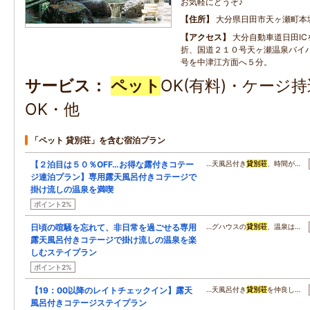
お気軽にどうぞ♪
住所
大分県日田市天ヶ瀬町本城1
アクセス
大分自動車道日田I
折、国道２１０号天ヶ瀬温泉バイ
号を中津江方面へ５分。
サービス
ペット
OK(有料)・ケージ
OK・他
「ペット 貸別荘」を含む宿泊プラン
【２泊目は５０％OFF…お得な露付きコテー
…天風呂付き
貸別荘
、時間が…
ジ連泊プラン】専用露天風呂付きコテージで
掛け流しの温泉を満喫
ポイント2%
日頃の喧騒を忘れて、非日常を過ごせる専用
…グハウスの
貸別荘
、温泉は…
露天風呂付きコテージで掛け流しの温泉を楽
しむステイプラン
ポイント2%
【19：00以降のレイトチェックイン】露天
…天風呂付き
貸別荘
を仲良し…
風呂付きコテージステイプラン