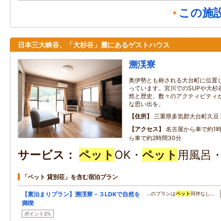
この施
日本三大峡谷、「大杉谷」麓にあるゲストハウス
溯渓寮
奥伊勢とも称される大台町に位置
っています。宮川でのSUPや大杉
然と歴史、数々のアクティビティ
な思い出を。
住所
三重県多気郡大台町久豆
アクセス
名古屋から車で約1
ら車で約2時間30分
サービス
ペット
OK・
ペット
用風呂
「ペット 貸別荘」を含む宿泊プラン
【素泊まりプラン】溯渓寮－３LDKで自然を
…のプランは
ペット
同伴なし…
満喫
ポイント2%