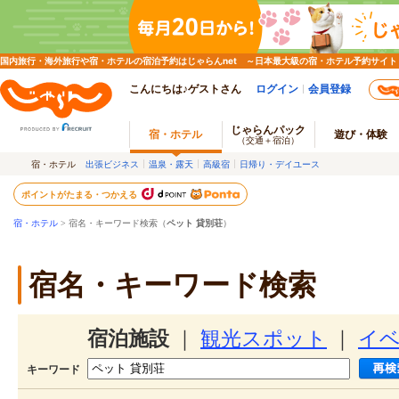
国内旅行・海外旅行や宿・ホテルの宿泊予約はじゃらんnet ～日本最大級の宿・ホテル予約サイト
こんにちは♪ゲストさん
ログイン
会員登録
じゃらんパック
宿・ホテル
遊び・体験
（交通＋宿泊）
宿・ホテル
出張ビジネス
温泉・露天
高級宿
日帰り・デイユース
ポイントがたまる・つかえる
宿・ホテル
> 宿名・キーワード検索（
ペット 貸別荘
）
宿名・キーワード検索
宿泊施設
｜
観光スポット
｜
イ
キーワード