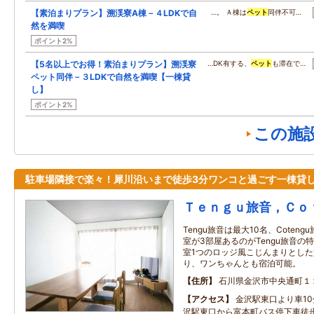
【素泊まりプラン】溯渓寮A棟－４LDKで自
…。 Ａ棟は
ペット
同伴不可…
然を満喫
ポイント2%
【5名以上でお得！素泊まりプラン】溯渓寮
…DK有する、
ペット
も滞在で…
ペット同伴－３LDKで自然を満喫【一棟貸
し】
ポイント2%
この施
駐車場隣接で楽々！犀川沿いまで徒歩3分ワンコと過ごす一棟貸
Ｔｅｎｇｕ旅音，Ｃｏ
Tengu旅音は最大10名、Coten
室が3部屋あるのがTengu旅音の特
室1つのロッジ風こじんまりとし
り、ワンちゃんとも宿泊可能。
住所
石川県金沢市中央通町１
アクセス
金沢駅東口より車10
沢駅東口から富本町バス停下車徒歩