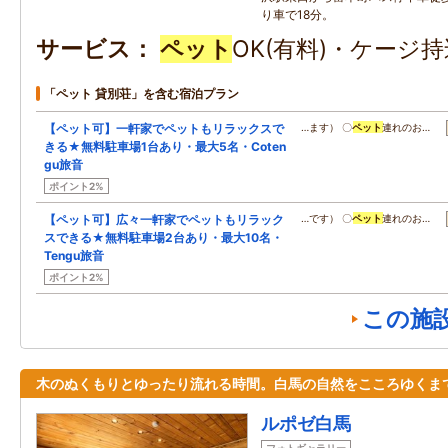
り車で18分。
サービス
ペット
OK(有料)・ケージ
「ペット 貸別荘」を含む宿泊プラン
【ペット可】一軒家でペットもリラックスで
…ます） 〇
ペット
連れのお…
きる★無料駐車場1台あり・最大5名・Coten
gu旅音
ポイント2%
【ペット可】広々一軒家でペットもリラック
…です） 〇
ペット
連れのお…
スできる★無料駐車場2台あり・最大10名・
Tengu旅音
ポイント2%
この施
木のぬくもりとゆったり流れる時間。白馬の自然をこころゆくま
ルポゼ白馬