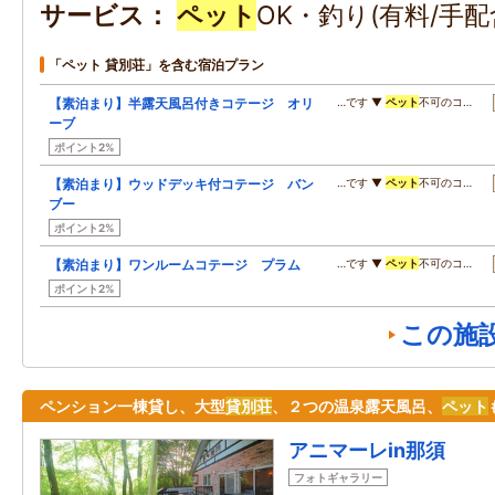
サービス
ペット
OK・釣り(有料/手配
「ペット 貸別荘」を含む宿泊プラン
【素泊まり】半露天風呂付きコテージ オリ
…です ▼
ペット
不可のコ…
ーブ
ポイント2%
【素泊まり】ウッドデッキ付コテージ バン
…です ▼
ペット
不可のコ…
ブー
ポイント2%
【素泊まり】ワンルームコテージ プラム
…です ▼
ペット
不可のコ…
ポイント2%
この施
ペンション一棟貸し、大型
貸別荘
、２つの温泉露天風呂、
ペット
アニマーレin那須
フォトギャラリー