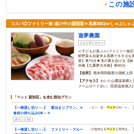
この施
コスパ◎ファミリー旅♪森の中の
貸別荘
☆黒豚BBQorしゃぶしゃぶ
遊夢農園
フォトギャラリー
≪子どもが喜ぶ≫♪ファミリー旅応援
鮮野菜＆自家米＆黒豚でＢＢＱを
泉】車10分★滝の裏を歩ける【鍋
吊橋【九重夢大吊橋】車60分
住所
熊本県阿蘇郡小国町上田
アクセス
わいた山麓温泉郷と
ァームロード沿い。田原温泉側入
「ペット 貸別荘」を含む宿泊プラン
【一棟貸し切り～♪】 素泊まりプラン。☆
…ビン・缶・
ペット
のみ）ｘ…
食材の持ち込みOK～☆
ポイント2%
【一棟貸し切り～♪】 ファミリー・グルー
…◇如何なる
ペット
と同伴は…