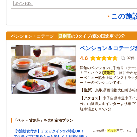
ポイント2%
この施
ペンション・コテージ・
貸別荘
の3タイプ/森の国迄車で3分
ペンション＆コテージ
4.6
97件
洋館のペンションに手造りコテー
ミアムハウス(
貸別荘
)。旅に合わ
ーベキュー協会上級インストラク
ーナーのペンションです。
住所
鳥取県西伯郡大山町赤松
アクセス
米子自動車道米子イ
分。山陰道大山インターより車で1
駐車場より車で7分
「ペット 貸別荘」を含む宿泊プラン
【1泊朝食付き】チェックイン22時迄OK！
… ※禁煙・
ペット
不可。 ※…
アクティブに旅をもっと楽しく！到着が遅い