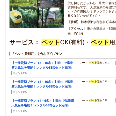
貸し切りだから安心！最大16名程
貸切別荘です。 天然温泉の緑望む
ットの洋風露天付 ドッグラン付き
ＢＱなどいかがですか♪
住所
栃木県那須郡那須町湯本65
アクセス
東北自動車道・那須I
由 約15分
サービス
ペット
OK(有料)・
ペット
用
「ペット 貸別荘」を含む宿泊プラン
【一棟貸切プラン（5～16名）】独占で温泉
…━━ ～
ペット
連れＯＫ…
露天風呂を堪能！レンタルBBQセット完備♪
ポイント2%
【一棟貸切プラン（5～16名）】独占で温泉
…━━ ～
ペット
連れＯＫ…
露天風呂を堪能！レンタルBBQセット完備♪
ポイント2%
【一棟貸切プラン（1～4名）】独占で温泉露
…━━ ～
ペット
連れＯＫ…
天風呂を堪能！レンタルBBQセット完備♪
ポイント2%