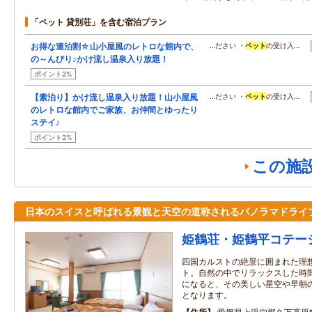
「ペット 貸別荘」を含む宿泊プラン
お得な連泊割☆山小屋風のレトロな館内で、
…ださい ・
ペット
の受け入…
の～んびり♪かけ流し温泉入り放題！
ポイント2%
【素泊り】かけ流し温泉入り放題！山小屋風
…ださい ・
ペット
の受け入…
のレトロな館内でご家族、お仲間とゆったり
ステイ♪
ポイント2%
この施
日本のスイスと呼ばれる景観と天空の道称されるパノラマドライ
姫鶴荘・姫鶴平コテー
四国カルストの絶景に囲まれた理
ト。自然の中でリラックスした時
になると、その美しい星空や早朝
となります。