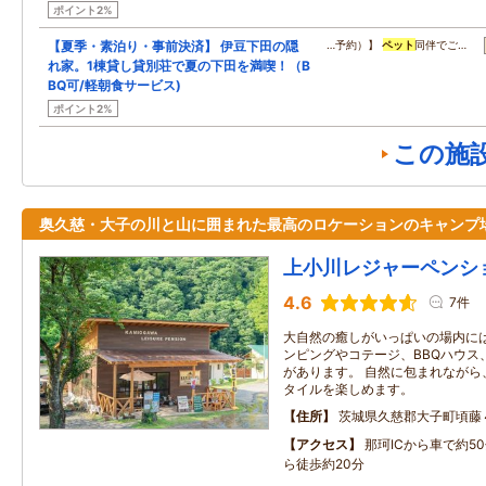
ポイント2%
【夏季・素泊り・事前決済】 伊豆下田の隠
…予約）】
ペット
同伴でご…
れ家。1棟貸し貸別荘で夏の下田を満喫！（B
BQ可/軽朝食サービス)
ポイント2%
この施
奥久慈・大子の川と山に囲まれた最高のロケーションのキャンプ
上小川レジャーペンシ
4.6
7件
大自然の癒しがいっぱいの場内に
ンピングやコテージ、BBQハウス
があります。 自然に包まれながら
タイルを楽しめます。
住所
茨城県久慈郡大子町頃藤
アクセス
那珂ICから車で約5
ら徒歩約20分