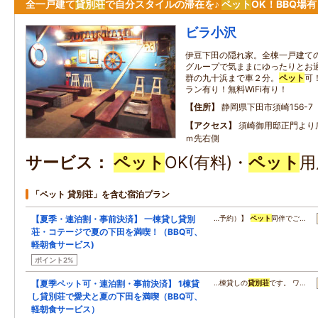
全一戸建て
貸別荘
で自分スタイルの滞在を♪
ペット
OK！BBQ場
ビラ小沢
伊豆下田の隠れ家。全棟一戸建て
グループで気ままにゆったりとお過
群の九十浜まで車２分。
ペット
可
ラン有り！無料WiFi有り！
住所
静岡県下田市須崎156-7
アクセス
須崎御用邸正門より
ｍ先右側
サービス
ペット
OK(有料)・
ペット
用
「ペット 貸別荘」を含む宿泊プラン
【夏季・連泊割・事前決済】 一棟貸し貸別
…予約）】
ペット
同伴でご…
荘・コテージで夏の下田を満喫！（BBQ可、
軽朝食サービス)
ポイント2%
【夏季ペット可・連泊割・事前決済】 1棟貸
…棟貸しの
貸別荘
です。 ワ…
し貸別荘で愛犬と夏の下田を満喫（BBQ可、
軽朝食サービス）