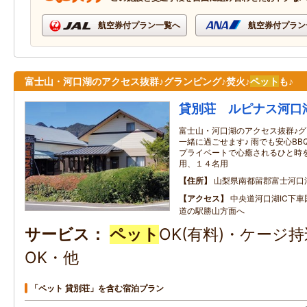
航空券付プラン一覧へ
航空券付プラン
富士山・河口湖のアクセス抜群♪グランピング♪焚火♪
ペット
も♪
貸別荘 ルピナス河口
富士山・河口湖のアクセス抜群♪グ
一緒に過ごせます♪ 雨でも安心B
プライベートで心癒されるひと時を
用、１４名用
住所
山梨県南都留郡富士河口湖
アクセス
中央道河口湖IC下
道の駅勝山方面へ
サービス
ペット
OK(有料)・ケージ
OK・他
「ペット 貸別荘」を含む宿泊プラン