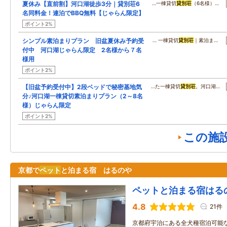
夏休み【直前割】河口湖徒歩3分｜貸別荘6
…一棟貸切
貸別荘
（6名様）…
名同料金！連泊でBBQ無料【じゃらん限定】
ポイント2%
シンプル素泊まりプラン 旧盆夏休み予約受
… 一棟貸切
貸別荘
｜素泊ま…
付中 河口湖じゃらん限定 2名様から７名
様用
ポイント2%
【旧盆予約受付中】2段ベッドで秘密基地気
…た一棟貸切
貸別荘
。河口湖…
分♪河口湖一棟貸切素泊まりプラン（2～8名
様）じゃらん限定
ポイント2%
この施
京都で
ペット
と泊まる宿 はるのや
ペットと泊まる宿はる
4.8
21件
京都府宇治にある全犬種宿泊可能