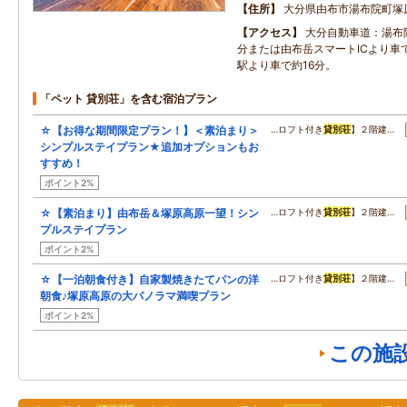
住所
大分県由布市湯布院町塚原
アクセス
大分自動車道：湯布院
分または由布岳スマートICより車で
駅より車で約16分。
「ペット 貸別荘」を含む宿泊プラン
☆【お得な期間限定プラン！】＜素泊まり＞
…ロフト付き
貸別荘
】２階建…
シンプルステイプラン★追加オプションもお
すすめ！
ポイント2%
☆【素泊まり】由布岳＆塚原高原一望！シン
…ロフト付き
貸別荘
】２階建…
プルステイプラン
ポイント2%
☆【一泊朝食付き】自家製焼きたてパンの洋
…ロフト付き
貸別荘
】２階建…
朝食♪塚原高原の大パノラマ満喫プラン
ポイント2%
この施