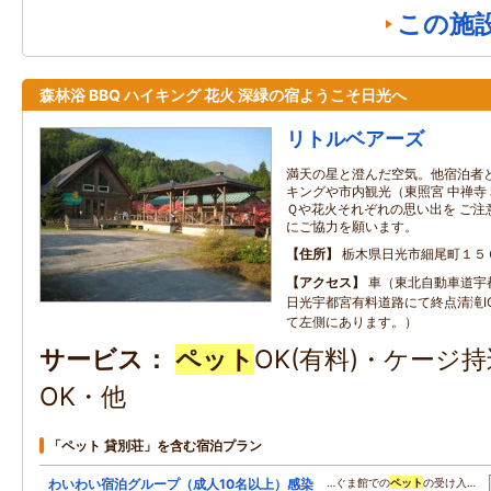
この施
森林浴 BBQ ハイキング 花火 深緑の宿ようこそ日光へ
リトルベアーズ
満天の星と澄んだ空気。他宿泊者
キングや市内観光（東照宮 中禅寺
Ｑや花火それぞれの思い出を ご注
にご協力を願います。
住所
栃木県日光市細尾町１５
アクセス
車（東北自動車道宇
日光宇都宮有料道路にて終点清滝IC
て左側にあります。）
サービス
ペット
OK(有料)・ケージ
OK・他
「ペット 貸別荘」を含む宿泊プラン
わいわい宿泊グループ（成人10名以上）感染
…ぐま館での
ペット
の受け入…