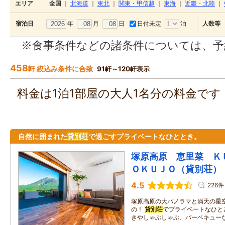
エリア
全国
｜
北海道
｜
東北
｜
関東・甲信越
｜
東海
｜
近畿・北陸
｜
年
月
日
日付未定
泊
宿泊日
人数等
※食事条件などの諸条件については、予
458
軒 絞込み条件に合致
91軒～120軒表示
料金は1泊1部屋の大人1名分の料金で
自然に囲まれた
貸別荘
で過ごすプライベートなひととき。
塚原高原 恵里菜 Ｋ
ＯＫＵＪＯ（貸別荘）
4.5
226件
塚原高原の大パノラマと満天の星
の！
貸別荘
でプライベートなひと
きやしゃぶしゃぶ、バーベキュー