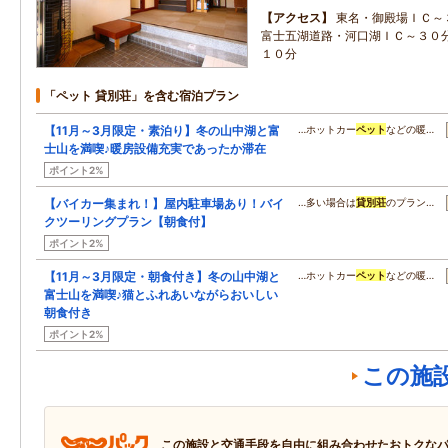
アクセス
東名・御殿場ＩＣ～
富士五湖道路・河口湖ＩＣ～３０
１０分
「ペット 貸別荘」を含む宿泊プラン
【11月～3月限定・素泊り】冬の山中湖と富
…ホットカー
ペット
などの暖…
士山を満喫♪暖房設備充実であったか滞在
ポイント2%
【バイカー集まれ！】屋内駐車場あり！バイ
…多い場合は
貸別荘
のプラン…
クツーリングプラン【朝食付】
ポイント2%
【11月～3月限定・朝食付き】冬の山中湖と
…ホットカー
ペット
などの暖…
富士山を満喫♪猫とふれあいながらおいしい
朝食付き
ポイント2%
この施
この施設と交通手段を自由に組み合わせたおトクな