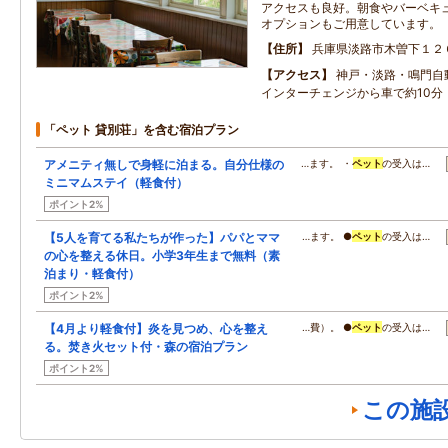
アクセスも良好。朝食やバーベキ
オプションもご用意しています。
住所
兵庫県淡路市木曽下１２
アクセス
神戸・淡路・鳴門自
インターチェンジから車で約10分
「ペット 貸別荘」を含む宿泊プラン
アメニティ無しで身軽に泊まる。自分仕様の
…ます。 ・
ペット
の受入は…
ミニマムステイ（軽食付）
ポイント2%
【5人を育てる私たちが作った】パパとママ
…ます。 ●
ペット
の受入は…
の心を整える休日。小学3年生まで無料（素
泊まり・軽食付）
ポイント2%
【4月より軽食付】炎を見つめ、心を整え
…費）。 ●
ペット
の受入は…
る。焚き火セット付・森の宿泊プラン
ポイント2%
この施