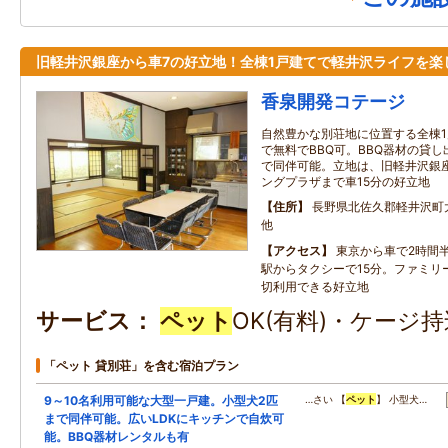
旧軽井沢銀座から車7の好立地！全棟1戸建てで軽井沢ライフを楽
香泉開発コテージ
自然豊かな別荘地に位置する全棟
で無料でBBQ可。BBQ器材の貸
で同伴可能。立地は、旧軽井沢銀
ングプラザまで車15分の好立地
住所
長野県北佐久郡軽井沢町大字
他
アクセス
東京から車で2時間
駅からタクシーで15分。ファミリ
切利用できる好立地
サービス
ペット
OK(有料)・ケージ持
「ペット 貸別荘」を含む宿泊プラン
9～10名利用可能な大型一戸建。小型犬2匹
…さい 【
ペット
】 小型犬…
まで同伴可能。広いLDKにキッチンで自炊可
能。BBQ器材レンタルも有