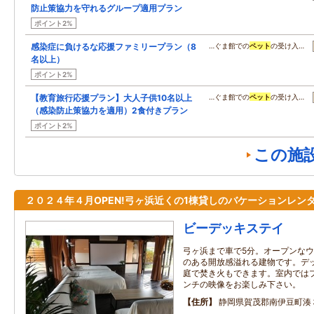
防止策協力を守れるグループ適用プラン
ポイント2%
感染症に負けるな応援ファミリープラン（8
…ぐま館での
ペット
の受け入…
名以上）
ポイント2%
【教育旅行応援プラン】大人子供10名以上
…ぐま館での
ペット
の受け入…
（感染防止策協力を適用）2食付きプラン
ポイント2%
この施
２０２４年４月OPEN!弓ヶ浜近くの1棟貸しのバケーションレン
ビーデッキステイ
弓ヶ浜まで車で5分。オープンな
のある開放感溢れる建物です。デッ
庭で焚き火もできます。室内では
ンチの映像をお楽しみ下さい。
住所
静岡県賀茂郡南伊豆町湊