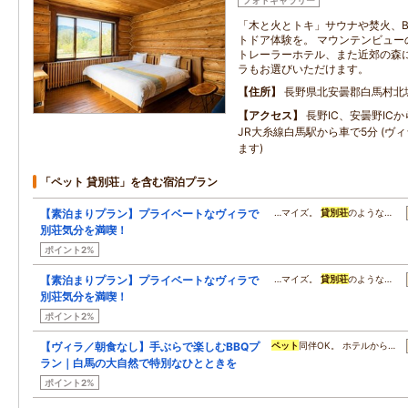
フォトギャラリー
「木と火とトキ」サウナや焚火、B
トドア体験を。 マウンテンビュー
トレーラーホテル、また近郊の森に
ラもお選びいただけます。
住所
長野県北安曇郡白馬村北
アクセス
長野IC、安曇野IC
JR大糸線白馬駅から車で5分 (ヴ
ます)
「ペット 貸別荘」を含む宿泊プラン
【素泊まりプラン】プライベートなヴィラで
…マイズ。
貸別荘
のような…
別荘気分を満喫！
ポイント2%
【素泊まりプラン】プライベートなヴィラで
…マイズ。
貸別荘
のような…
別荘気分を満喫！
ポイント2%
【ヴィラ／朝食なし】手ぶらで楽しむBBQプ
ペット
同伴OK。 ホテルから…
ラン｜白馬の大自然で特別なひとときを
ポイント2%