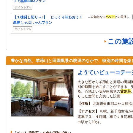
プで黒豚BBQプラン
ポイント2%
【１棟貸し切り～♪】 じっくり味わおう！
…◇如何なる
ペット
との同伴…
黒豚しゃぶしゃぶプラン
ポイント2%
この施
豊かな自然、羊蹄山と田園風景の眺望のなかで、特別の時間を楽
ようていビューコテー
大きな窓から羊蹄山と周辺の田園
別の時間を過ごすことができる、
る、心地よい我が家感覚の
貸別荘
りした空間と充実した設備
住所
北海道虻田郡ニセコ町福
アクセス
札幌、新千歳空港か
電車で３～４時間。車でＪＲ昆布
コ駅から10分。
「ペット 貸別荘」を含む宿泊プラン