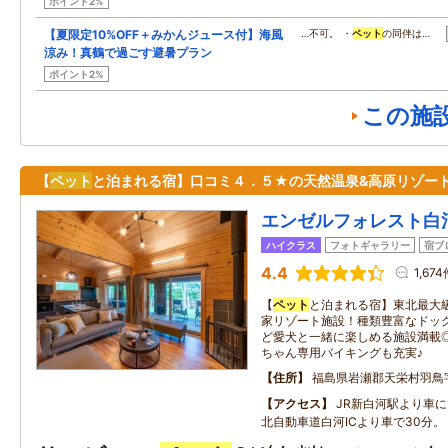
ポイント2%
【夏限定10%OFF＋みかんジュース付】海風
…不可。 ・
ペット
の同伴は…
涼み！真鶴で過ごす避暑プラン
ポイント2%
この施
【
ペット
と泊まれる宿】口コミ４．５★の天然温泉&高原リゾート
エンゼルフォレスト白
ハイクラス
フォトギャラリー
宿ブ
4.4
1,67
【
ペット
と泊まれる宿】東北最大級
家リゾート施設！種類豊富なドッ
ど愛犬と一緒に楽しめる施設満載
ちゃん専用バイキングも充実♪
住所
福島県岩瀬郡天栄村羽鳥
アクセス
JR新白河駅より車に
北自動車道白河ICより車で30分。