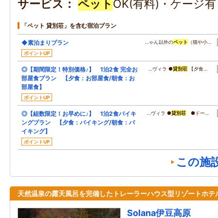
サービス
ペット
OK(有料)・ケージ
「ペット 貸別荘」を含む宿泊プラン
◆素泊まりプラン
…ゃん以外の
ペット
（猫や小…
ポイントUP
◎【期間限定！特別価格♪】 1泊2食 完全お
…ヴィラ ●
貸別荘
【夕食…
部屋食プラン 【夕食：お部屋食/朝食：お
部屋食】
ポイントUP
◎【組数限定！お早めに♪】 1泊2食バイキ
…ヴィラ ●
貸別荘
●ドー…
ングプラン 【夕食：バイキング/朝食：バ
イキング】
ポイントUP
この施
天然温泉の露天風呂を完備したトレーラーハウス型リゾートホテ
Solana伊豆高原