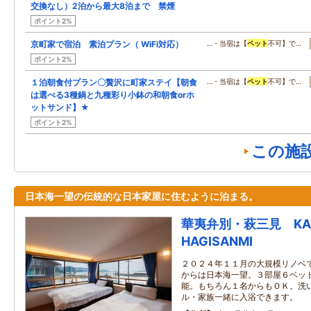
交換なし）2泊から最大8泊まで 禁煙
ポイント2%
京町家で宿泊 素泊プラン（ WiFi対応）
…・当宿は【
ペット
不可】で…
ポイント2%
１泊朝食付プラン〇贅沢に町家ステイ【朝食
…・当宿は【
ペット
不可】で…
は選べる3種鍋と九種彩り小鉢の和朝食orホ
ットサンド】★
ポイント2%
この施
日本海一望の伝統的な日本家屋に住むように泊まる。
華夷弁別・萩三見 KAI
HAGISANMI
２０２４年１１月の大規模リノベ
からは日本海一望。３部屋６ベッ
能。もちろん１名からもＯＫ。洗
ル・家族一緒に入浴できます。