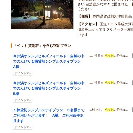
さい 自然豊かな木々に囲まれた一
ください
住所
静岡県賀茂郡河津町見高
アクセス
国道１３５号線の河
側道を上がって３００メーター左
います
「ペット 貸別荘」を含む宿泊プラン
今井浜オレンジヒルズフィールド 自然の中
…ご注意点
ペット
の同伴は…
でのんびり１棟貸切シンプルステイプラン
A棟
ポイント2%
今井浜オレンジヒルズフィールド 自然の中
…ご注意点
ペット
の同伴は…
でのんびり１棟貸切シンプルステイプラン
B棟
ポイント2%
１棟貸切シンプルステイプラン ５名様まで
…利です。
ペット
の同伴は…
ご利用いただけます！ A棟 ご利用条件あ
ります
ポイント2%