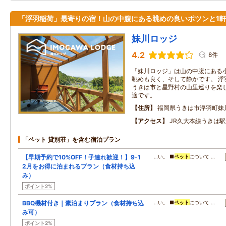
「浮羽稲荷」最寄りの宿！山の中腹にある眺めの良いポツンと1
妹川ロッジ
4.2
8件
「妹川ロッジ」は山の中腹にある小
眺めも良く、そして静かです。 浮
うきは市と星野村の山里巡りを楽
適です。
住所
福岡県うきは市浮羽町妹
アクセス
JR久大本線うきは駅
「ペット 貸別荘」を含む宿泊プラン
【早期予約で10%OFF！子連れ歓迎！】9-1
…い。 ■
ペット
について …
2月をお得に泊まれるプラン（食材持ち込
み）
ポイント2%
BBQ機材付き｜素泊まりプラン（食材持ち込
…い。 ■
ペット
について …
み可）
ポイント2%