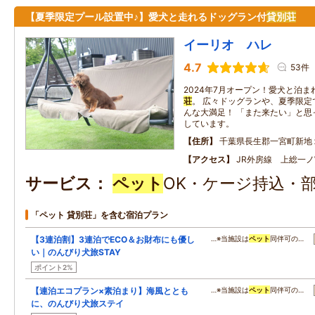
【夏季限定プール設置中♪】愛犬と走れるドッグラン付
貸別荘
イーリオ ハレ
4.7
53件
2024年7月オープン！愛犬と泊
荘
。 広々ドッグランや、夏季限定
んな大満足！ 「また来たい」と思
しています。
住所
千葉県長生郡一宮町新地
アクセス
JR外房線 上総一
サービス
ペット
OK・ケージ持込・
「ペット 貸別荘」を含む宿泊プラン
【3連泊割】3連泊でECO＆お財布にも優し
…※当施設は
ペット
同伴可の…
い｜のんびり犬旅STAY
ポイント2%
【連泊エコプラン×素泊まり】海風ととも
…※当施設は
ペット
同伴可の…
に、のんびり犬旅ステイ