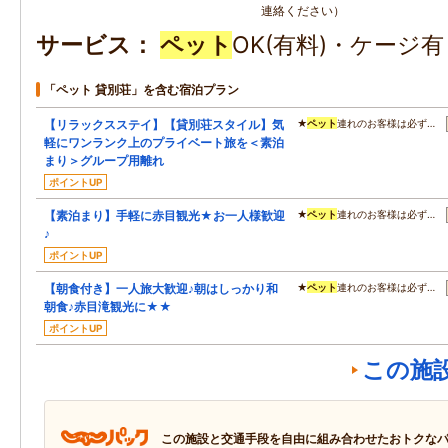
連絡ください）
サービス
ペット
OK(有料)・ケージ
「ペット 貸別荘」を含む宿泊プラン
【リラックスステイ】【貸別荘スタイル】気
★
ペット
連れのお客様は必ず…
軽にワンランク上のプライベート旅を＜素泊
まり＞グループ用離れ
ポイントUP
【素泊まり】手軽に赤目観光★お一人様歓迎
★
ペット
連れのお客様は必ず…
♪
ポイントUP
【朝食付き】一人旅大歓迎♪朝はしっかり和
★
ペット
連れのお客様は必ず…
朝食♪赤目滝観光に★★
ポイントUP
この施
この施設と交通手段を自由に組み合わせたおトクな