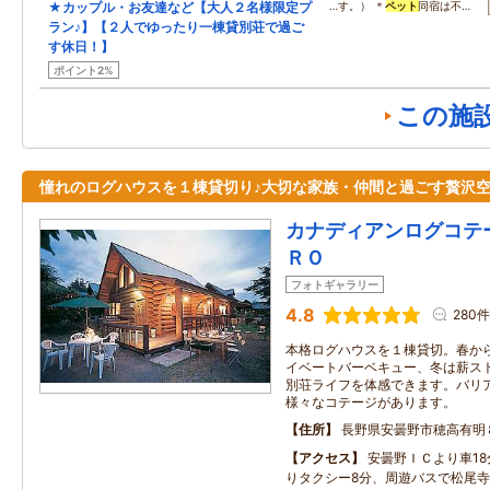
★カップル・お友達など【大人２名様限定プ
…す。） ＊
ペット
同宿は不…
ラン♪】【２人でゆったり一棟貸別荘で過ご
す休日！】
ポイント2%
この施
憧れのログハウスを１棟貸切り♪大切な家族・仲間と過ごす贅沢
カナディアンログコテ
ＲＯ
フォトギャラリー
4.8
280件
本格ログハウスを１棟貸切。春か
イベートバーベキュー、冬は薪ス
別荘ライフを体感できます。バリ
様々なコテージがあります。
住所
長野県安曇野市穂高有明
アクセス
安曇野ＩＣより車1
りタクシー8分、周遊バスで松尾