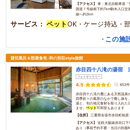
アクセス
車：東北自動車道「
国道７号線南下約7km駒木入口交
線へ約2km
サービス
ペット
OK・ケージ持込・
この施
貸切風呂＆部屋食有♪和の別荘style旅館
赤目四十八滝の湯宿 
フォトギャラリー
4.5
653件
赤目四十八滝の麓にある天然温泉
四季折々の風景のなかで癒し旅を
湯と、旬の地元食材を取り入れた
ませ。
ペット
可和室もあります
住所
三重県名張市赤目町柏原
アクセス
近鉄大阪線赤目口下
あり（事前予約不要・当日の到着