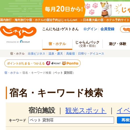
国内旅行・海外旅行や宿・ホテルの宿泊予約はじゃらんnet ～日本最大級の宿・ホテル予約サイト
こんにちは♪ゲストさん
ログイン
会員登録
じゃらんパック
宿・ホテル
遊び・体験
（交通＋宿泊）
宿・ホテル
出張ビジネス
温泉・露天
高級宿
日帰り・デイユース
ポイントがたまる・つかえる
宿・ホテル
> 宿名・キーワード検索（
ペット 貸別荘
）
宿名・キーワード検索
宿泊施設
｜
観光スポット
｜
イ
キーワード