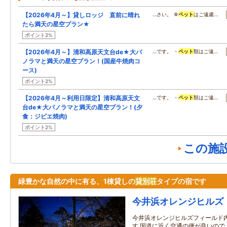
【2026年4月～】貸しロッジ 直前に晴れ
…さい。 ☆
ペット
はご遠慮…
たら満天の星空プラン★
ポイント2%
【2026年4月～】清和高原天文台de★大パ
…です。 ・
ペット
類はご遠…
ノラマと満天の星空プラン！(国産牛焼肉コ
ース)
ポイント2%
【2026年4月～利用日限定】清和高原天文
…です。 ・
ペット
類はご遠…
台de★大パノラマと満天の星空プラン！(夕
食：ジビエ焼肉)
ポイント2%
この施
緑豊かな自然の中に有る、1棟貸しの
貸別荘
タイプの宿です
今井浜オレンジヒルズ
今井浜オレンジヒルズフィールド
す 国道に近く交通の便が良いので