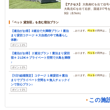
アクセス
大島南ICを出て信号
大島北ICを出て右折、国道317号
9分（6.1km）
「ペット 貸別荘」を含む宿泊プラン
【連泊がお得】3連泊で大満喫プラン！素泊
…おります。
ペット
の同伴は…
まり貸切コテージ ☆大自然の中で島暮らし
体験♪
ポイント2%
【連泊がお得】２連泊プラン！素泊まり貸切
…おります。
ペット
の同伴は…
宿☆２LDK☆プライベート空間で大島を満喫
♪
ポイント2%
【1日1組様限定】コテージ １棟貸切☆素泊
…おります。
ペット
の同伴は…
まりでプライベート空間を☆無人チェックイ
ンで安心プラン♪
ポイント2%
この施