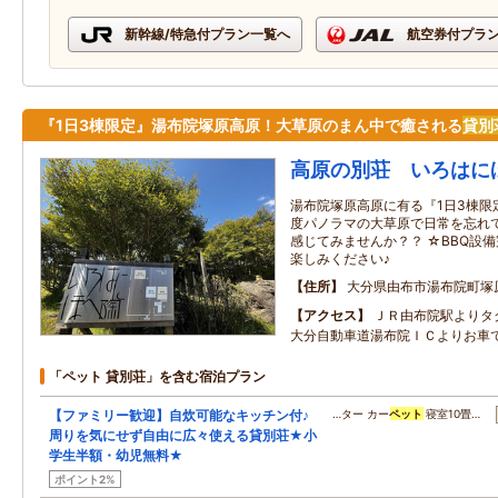
新幹線/特急付プラン一覧へ
航空券付プラ
『1日3棟限定』湯布院塚原高原！大草原のまん中で癒される
貸別
高原の別荘 いろはに
湯布院塚原高原に有る『1日3棟限定
度パノラマの大草原で日常を忘れ
感じてみませんか？？ ☆BBQ設
楽しみください♪
住所
大分県由布市湯布院町塚
アクセス
ＪＲ由布院駅よりタ
大分自動車道湯布院ＩＣよりお車で
「ペット 貸別荘」を含む宿泊プラン
【ファミリー歓迎】自炊可能なキッチン付♪
…ター カー
ペット
寝室10畳…
周りを気にせず自由に広々使える貸別荘★小
学生半額・幼児無料★
ポイント2%