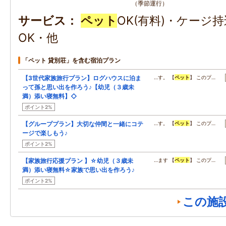
（季節運行）
サービス
ペット
OK(有料)・ケージ
OK・他
「ペット 貸別荘」を含む宿泊プラン
【3世代家族旅行プラン】ログハウスに泊ま
…す。 【
ペット
】 このプ…
って孫と思い出を作ろう♪【幼児（３歳未
満）添い寝無料】◇
ポイント2%
【グループプラン】大切な仲間と一緒にコテ
…す。 【
ペット
】 このプ…
ージで楽しもう♪
ポイント2%
【家族旅行応援プラン 】☆幼児（３歳未
…ます 【
ペット
】 このプ…
満）添い寝無料☆家族で思い出を作ろう♪
ポイント2%
この施