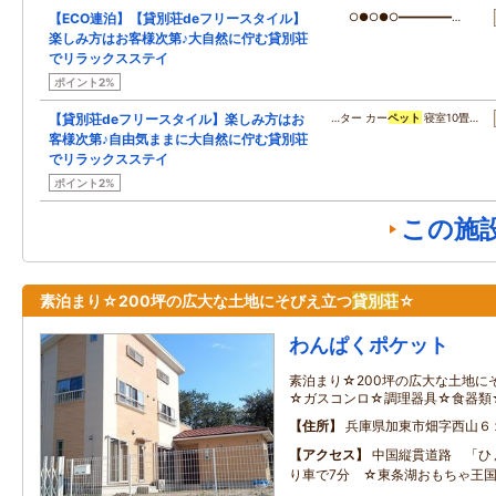
【ECO連泊】【貸別荘deフリースタイル】
○●○●○━━━━━━━━…
楽しみ方はお客様次第♪大自然に佇む貸別荘
でリラックスステイ
ポイント2%
【貸別荘deフリースタイル】楽しみ方はお
…ター カー
ペット
寝室10畳…
客様次第♪自由気ままに大自然に佇む貸別荘
でリラックスステイ
ポイント2%
この施
素泊まり☆200坪の広大な土地にそびえ立つ
貸別荘
☆
わんぱくポケット
素泊まり☆200坪の広大な土地に
☆ガスコンロ☆調理器具☆食器類
住所
兵庫県加東市畑字西山６
アクセス
中国縦貫道路 「ひ
り車で7分 ☆東条湖おもちゃ王国