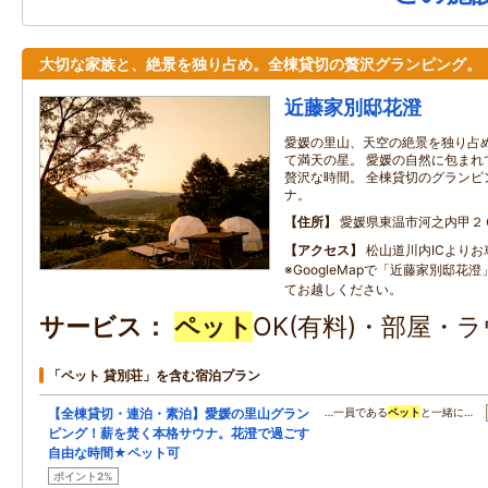
大切な家族と、絶景を独り占め。全棟貸切の贅沢グランピング。
近藤家別邸花澄
愛媛の里山、天空の絶景を独り占
て満天の星。 愛媛の自然に包まれ
贅沢な時間。 全棟貸切のグランピ
ナ。
住所
愛媛県東温市河之内甲２
アクセス
松山道川内ICよりお
※GoogleMapで「近藤家別邸花
てお越しください。
サービス
ペット
OK(有料)・部屋・
「ペット 貸別荘」を含む宿泊プラン
【全棟貸切・連泊・素泊】愛媛の里山グラン
…一員である
ペット
と一緒に…
ピング！薪を焚く本格サウナ。花澄で過ごす
自由な時間★ペット可
ポイント2%