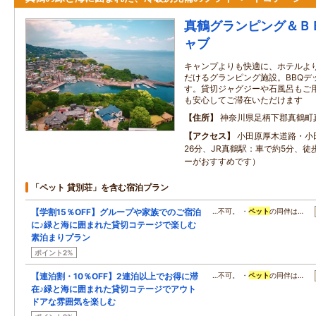
真鶴グランピング＆Ｂ
ャブ
キャンプよりも快適に、ホテルよ
だけるグランピング施設。BBQデ
す。貸切ジャグジーや石風呂もご
も安心してご滞在いただけます
住所
神奈川県足柄下郡真鶴町
アクセス
小田原厚木道路・小
26分、JR真鶴駅：車で約5分、徒
ーがおすすめです）
「ペット 貸別荘」を含む宿泊プラン
【学割15％OFF】グループや家族でのご宿泊
…不可。 ・
ペット
の同伴は…
に♪緑と海に囲まれた貸切コテージで楽しむ
素泊まりプラン
ポイント2%
【連泊割・10％OFF】2連泊以上でお得に滞
…不可。 ・
ペット
の同伴は…
在♪緑と海に囲まれた貸切コテージでアウト
ドアな雰囲気を楽しむ