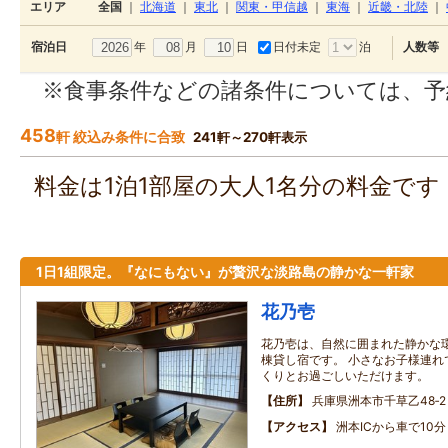
エリア
全国
｜
北海道
｜
東北
｜
関東・甲信越
｜
東海
｜
近畿・北陸
｜
年
月
日
日付未定
泊
宿泊日
人数等
※食事条件などの諸条件については、予
458
軒 絞込み条件に合致
241軒～270軒表示
料金は1泊1部屋の大人1名分の料金で
1日1組限定。『なにもない』が贅沢な淡路島の静かな一軒家
花乃壱
花乃壱は、自然に囲まれた静かな環
棟貸し宿です。 小さなお子様連れ
くりとお過ごしいただけます。
住所
兵庫県洲本市千草乙48‐2
アクセス
洲本ICから車で10分