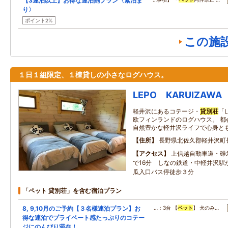
【3連泊以上】お得な連泊割プラン〈素泊ま
り〉
ポイント2%
この施
１日１組限定、１棟貸しの小さなログハウス。
LEPO KARUIZAWA
軽井沢にあるコテージ・
貸別荘
「L
欧フィンランドのログハウス。 都
自然豊かな軽井沢ライフで心身とも
住所
長野県北佐久郡軽井沢町
アクセス
上信越自動車道・碓
で16分 しなの鉄道・中軽井沢駅
瓜入口バス停徒歩３分
「ペット 貸別荘」を含む宿泊プラン
8, 9,10月のご予約【３名様連泊プラン】お
…：3台 【
ペット
】 犬のみ…
得な連泊でプライベート感たっぷりのコテー
ジにのんびり滞在！