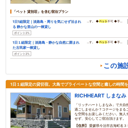
「ペット 貸別荘」を含む宿泊プラン
1日1組限定｜淡路島・周りを気にせず泊まれ
…す。 ◆
ペット
不可 ◆手…
る 静かな里山の一棟貸し
ポイント2%
1日１組限定｜淡路島・静かな自然に囲まれ
…す。 ◆
ペット
不可 ◆手…
た古民家一棟貸し
ポイント2%
この施
1日１組限定の貸切宿。大島でプライベートな空間と癒しの時間
RICHHEART しまなみ
「リッチハートしまなみ」で大自
過ごしませんか？コテージをまる
な空間をお楽しみください。無人
せず、安心してご宿泊頂けます。
住所
愛媛県今治市吉海町名３