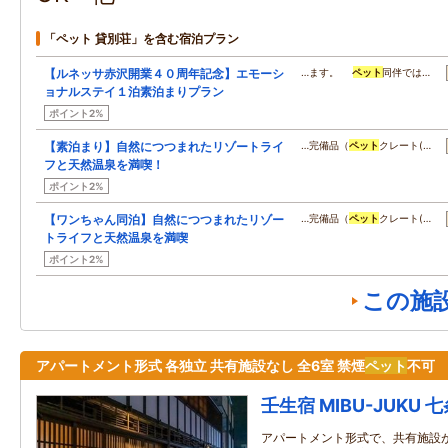
「ペット 貸別荘」を含む宿泊プラン
【ルネッサ赤沢開業４０周年記念】エモーシ
…ます。
ペット
同伴では…
ョナルステイ１泊素泊まりプラン
ポイント2%
【素泊まり】自然につつまれたリゾートライ
…完備品（
ペット
クレート(…
フと天然温泉を満喫！
ポイント2%
【ワンちゃん同泊】自然につつまれたリゾー
…完備品（
ペット
クレート(…
トライフと天然温泉を満喫
ポイント2%
この施
アパートメント形式 各独立 共有施設なし 全6室 禁煙
ペット
不可
壬生宿 MIBU-JUKU
アパートメント形式で、共有施設