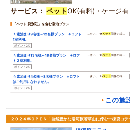
サービス
ペット
OK(有料)・ケージ
「ペット 貸別荘」を含む宿泊プラン
☆素泊まり9名様～12名様プラン ※ロフト
…さい。 ☆
ペット
同伴の場…
1室利用。
ポイント2%
☆素泊まり13名様～18名様プラン ※ロフ
…さい。 ☆
ペット
同伴の場…
ト２室利用。
ポイント2%
☆素泊まり4名様～8名様プラン ※ロフト
…さい。 ☆
ペット
同伴の場…
はご利用になれません。
ポイント2%
この施
２０２４年ＯＰＥＮ！自然豊かな湯河原若草山に佇む一棟貸コテ