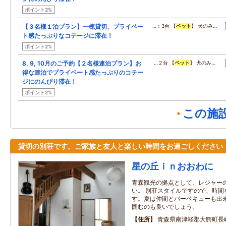
ポイント2%
【３名様１泊プラン】一棟貸切、プライベー
…：3台 【
ペット
】 犬のみ…
ト感たっぷりなコテージに滞在！
ポイント2%
8, 9, 10月のご予約【２名様連泊プラン】お
…２台 【
ペット
】 犬のみ…
得な連泊でプライベート感たっぷりのコテー
ジにのんびり滞在！
ポイント2%
この施
貸切の別荘です。ご家族と友人と楽しい時間をお過ごしください
星の丘ｉｎおおわに
青森観光の拠点として、レジャー
い。 別荘スタイルですので、時間
す。夏は仲間とバーベキューも出来
囲むのも良いでしょう。
住所
青森県南津軽郡大鰐町長