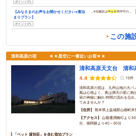
ポイント2%
【みなさまのお声をお聞かせください×素泊
…※当施設は
ペット
同伴可の…
まりプラン】
ポイント2%
この施
清和高原の宿 ★★星空に一番近いお宿★★
清和高原天文台 清和
4.4
13件
清和高原の宿は、九州山地の大パノ
風は心地よく、夜は満天の星に抱か
宙の神秘に触れ 時間の流れを忘れ
てみませんか？
住所
熊本県上益城郡山都町井
アクセス
山都通潤橋ICより30
分、南阿蘇より40～50分
「ペット 貸別荘」を含む宿泊プラン