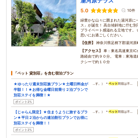
湯河原テラス
5.0
10件
緑豊かな山々に囲まれた湯河原に
ス」が誕生！ 高台傾斜地に佇む別
プライベート感溢れる立地です。 
思いにお過ごしください。
住所
神奈川県足柄下郡湯河原
アクセス
車：東名高速東京I
路経由で約９０分。 電車：東海道
クシーで約１０分
「ペット 貸別荘」を含む宿泊プラン
★ゆったり週末別荘族プラン★土曜日料金が
…す。） ＊
ペット
同宿は不…
半額！！★お得な金曜日前乗り２泊プランで
別荘ステイを満喫！★
ポイント2%
【じゃらん限定】★住まうように旅するプラ
…す。） ＊
ペット
同宿は不…
ン★平日２泊からの連泊割引プランでお得に
別荘ステイを満喫！！
ポイント2%