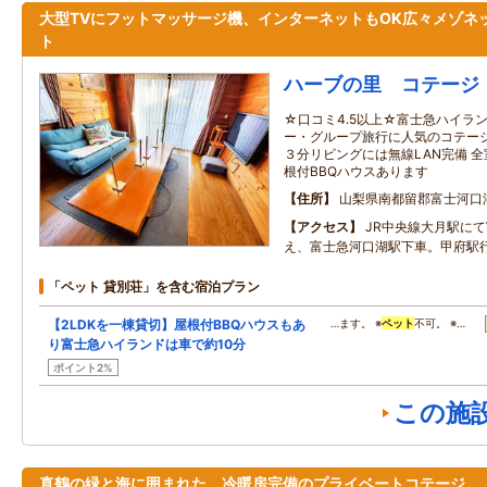
大型TVにフットマッサージ機、インターネットもOK広々メゾネ
ト
ハーブの里 コテージ
☆口コミ4.5以上☆富士急ハイラン
ー・グループ旅行に人気のコテージ
３分リビングには無線LAN完備 
根付BBQハウスあります
住所
山梨県南都留郡富士河口湖
アクセス
JR中央線大月駅に
え、富士急河口湖駅下車。甲府駅行
「ペット 貸別荘」を含む宿泊プラン
【2LDKを一棟貸切】屋根付BBQハウスもあ
…ます。 ※
ペット
不可。 ※…
り富士急ハイランドは車で約10分
ポイント2%
この施
真鶴の緑と海に囲まれた、冷暖房完備のプライベートコテージ