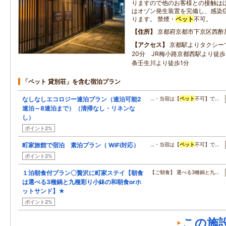
りますので他のお客様との接触は
はオゾン発生装置を完備し、感染
ります。 禁煙・
ペット
不可。
住所
京都府京都市下京区西酢
アクセス
京都駅よりタクシー
20分 JR梅小路京都西駅より徒
条壬生川より徒歩1分
「ペット 貸別荘」を含む宿泊プラン
なしなしエコロジー連泊プラン（連泊可能2
…・当宿は【
ペット
不可】で…
連泊～8連泊まで）（清掃なし・リネンな
し）
ポイント2%
町家旅館で宿泊 素泊プラン（ WiFi対応）
…・当宿は【
ペット
不可】で…
ポイント2%
１泊朝食付プラン〇贅沢に町家ステイ【朝食
【ご朝食】 選べる3種鍋と九…
は選べる3種鍋と九種彩り小鉢の和朝食orホ
ットサンド】★
ポイント2%
この施