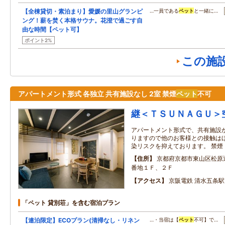
【全棟貸切・素泊まり】愛媛の里山グランピ
…一員である
ペット
と一緒に…
ング！薪を焚く本格サウナ。花澄で過ごす自
由な時間【ペット可】
ポイント2%
この施
アパートメント形式 各独立 共有施設なし 2室 禁煙
ペット
不可
継＜ＴＳＵＮＡＧＵ＞空蝉
アパートメント形式で、共有施設
りますので他のお客様との接触は
染リスクを抑えております。 禁煙
住所
京都府京都市東山区松原
番地１Ｆ、２Ｆ
アクセス
京阪電鉄 清水五条
「ペット 貸別荘」を含む宿泊プラン
【連泊限定】ECOプラン(清掃なし・リネン
…・当宿は【
ペット
不可】で…