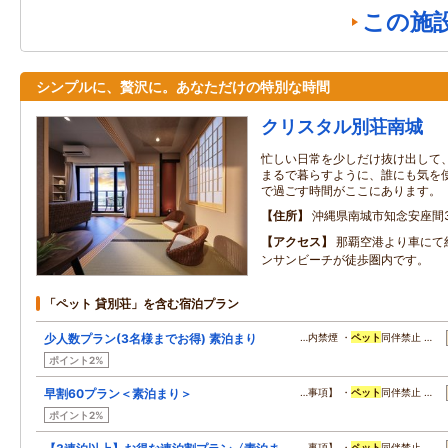
この施
シンプルに、贅沢に。あなただけの特別な時間
クリスタル別荘南城
忙しい日常を少しだけ抜け出して
まるで暮らすように、誰にも気を使
で過ごす時間がここにあります。
住所
沖縄県南城市知念安座間3
アクセス
那覇空港より車にて
ンサンビーチが徒歩圏内です。
「ペット 貸別荘」を含む宿泊プラン
少人数プラン(3名様までお得) 素泊まり
…内禁煙 ・
ペット
同伴禁止 …
ポイント2%
早割60プラン＜素泊まり＞
…事項】 ・
ペット
同伴禁止 …
ポイント2%
…事項】 ・
ペット
同伴禁止 …