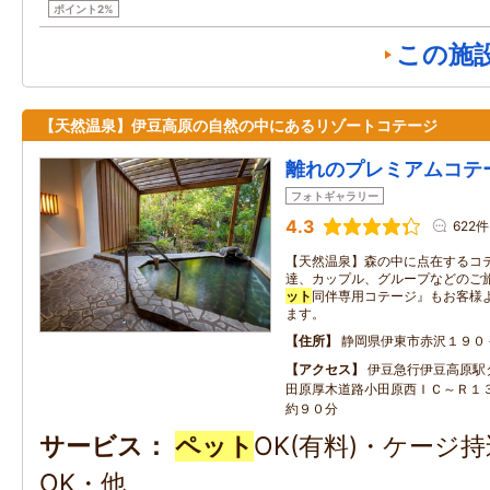
ポイント2%
この施
【天然温泉】伊豆高原の自然の中にあるリゾートコテージ
離れのプレミアムコテ
フォトギャラリー
4.3
622件
【天然温泉】森の中に点在するコ
達、カップル、グループなどのご
ット
同伴専用コテージ』もお客様
ます。
住所
静岡県伊東市赤沢１９０
アクセス
伊豆急行伊豆高原駅
田原厚木道路小田原西ＩＣ～Ｒ１
約９０分
サービス
ペット
OK(有料)・ケージ
OK・他