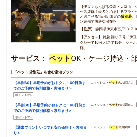
【伊豆ぐらんぱる公園・大室山・
セス抜群！愛犬と泊まれるプライ
と過ごせる1日4組限定の
貸別荘
。
ン完備で快適な滞在を
住所
静岡県伊東市富戸1317‐18
アクセス
特急 踊り子号「伊豆
クシーで10分 バスで15分 シャ
郷」
サービス
ペット
OK・ケージ持込・
「ペット 貸別荘」を含む宿泊プラン
【早割60】早期予約がおトクに！60日前ま
…ィッシュ・
ペット
のお掃除…
でのご予約で特別価格＜素泊まり＞
ポイント2%
【早割60】早期予約がおトクに！60日前ま
…ィッシュ・
ペット
のお掃除…
でのご予約で特別価格＜素泊まり＞
ポイント2%
【通常プラン】いつでも安心価格！＜素泊ま
…ィッシュ・
ペット
のお掃除…
り＞