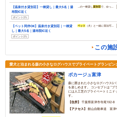
【温泉付き貸別荘】一棟貸し｜最大5名｜湯
…の一棟貸し
貸別荘
で、ゆっ…
布院IC近く
ポイント2%
【ペット同伴OK】温泉付き貸別荘｜一棟貸
ペット
（犬）と一緒に宿泊可…
し｜最大5名｜湯布院IC近く
ポイント2%
この施
愛犬と泊まれる森の小さなログハウスでプライベートグランピン
ボカージュ富津
森に囲まれた小さなログハウス(バ
を楽しめます。 コンセプトは “プ
には人工芝のプライベートミニド
す。
住所
千葉県富津市寺尾192‐8
アクセス
館山自動車道 富津中