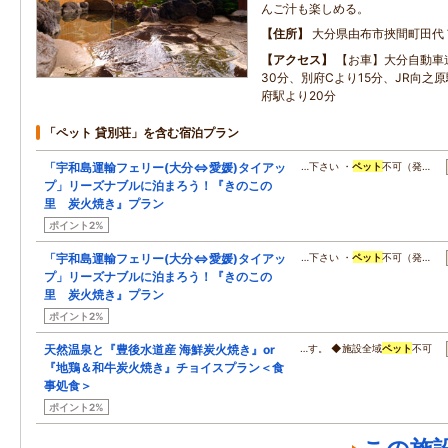
んご汁も楽しめる。
住所
大分県由布市挾間町田代
アクセス
【お車】大分自動車
30分、別府Cより15分、JR向之原
府駅より20分
「ペット 貸別荘」を含む宿泊プラン
「宇和島運輸フェリー(大分⇔愛媛)タイアッ
…下さい ・
ペット
不可（発…
プ」リーズナブルに泊まろう！『きのこの
里 炭火焼き』プラン
ポイント2%
「宇和島運輸フェリー(大分⇔愛媛)タイアッ
…下さい ・
ペット
不可（発…
プ」リーズナブルに泊まろう！『きのこの
里 炭火焼き』プラン
ポイント2%
天然温泉と『豊後水道産 海鮮炭火焼き』or
…す。 ◆施設全域
ペット
不可
『地鶏＆和牛炭火焼き』チョイスプラン＜食
事処食＞
ポイント2%