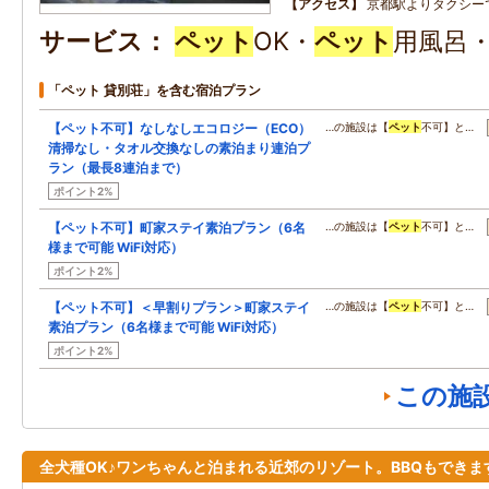
アクセス
京都駅よりタクシー
サービス
ペット
OK・
ペット
用風呂
「ペット 貸別荘」を含む宿泊プラン
【ペット不可】なしなしエコロジー（ECO）
…の施設は【
ペット
不可】と…
清掃なし・タオル交換なしの素泊まり連泊プ
ラン（最長8連泊まで）
ポイント2%
【ペット不可】町家ステイ素泊プラン（6名
…の施設は【
ペット
不可】と…
様まで可能 WiFi対応）
ポイント2%
【ペット不可】＜早割りプラン＞町家ステイ
…の施設は【
ペット
不可】と…
素泊プラン（6名様まで可能 WiFi対応）
ポイント2%
この施
全犬種OK♪ワンちゃんと泊まれる近郊のリゾート。BBQもできま