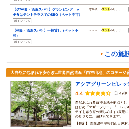
【夕/朝食・温浴スパ付】グランピング ★
…意事項 ・
ペット
不可、テ…
夕食はテントテラスでのBBQ（ペット不可）
ポイント2%
【朝食・温浴スパ付】一棟貸し（ペット不
…＝＝＝ ・
ペット
不可、テ…
可）
ポイント2%
この施
大自然に包まれる安らぎ…世界自然遺産「白神山地」のコテージ
アクアグリーンビレッ
4.4
49件
自然あふれる白神山地を拠点とし
はじめ『マザーツリー』『トレッ
テイを思う存分楽しめます♪夏場
のＢＢＱに川遊びもできます。
住所
青森県中津軽郡西目屋村