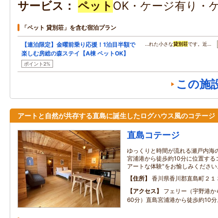
サービス
ペット
OK・ケージ有り・
「ペット 貸別荘」を含む宿泊プラン
【連泊限定】金曜前乗り応援！1泊目半額で
…れた小さな
貸別荘
です。近…
楽しむ房総の森ステイ【A棟 ペットOK】
ポイント2%
この施
アートと自然が共存する直島に誕生したログハウス風のコテージ
直島コテージ
ゆっくりと時間が流れる瀬戸内海
宮浦港から徒歩約10分に位置する
アートな体験"をお愉しみください
住所
香川県香川郡直島町２１
アクセス
フェリー（宇野港か
60分）直島宮浦港から徒歩約10分