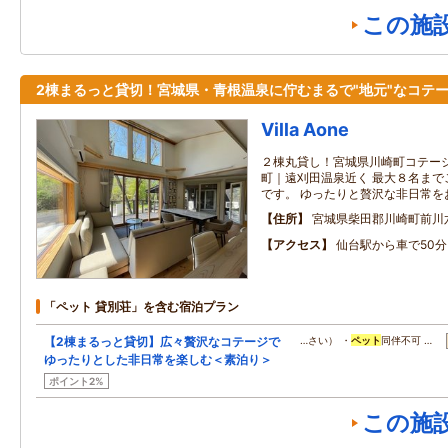
この施
2棟まるっと貸切！宮城県・青根温泉に佇むまるで"地元"なコテ
Villa Aone
２棟丸貸し！宮城県川崎町コテー
町｜遠刈田温泉近く 最大８名まで
です。 ゆったりと贅沢な非日常を
住所
宮城県柴田郡川崎町前川六
アクセス
仙台駅から車で50分
「ペット 貸別荘」を含む宿泊プラン
【2棟まるっと貸切】広々贅沢なコテージで
…さい） ・
ペット
同伴不可 …
ゆったりとした非日常を楽しむ＜素泊り＞
ポイント2%
この施