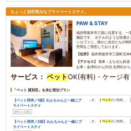
ちょっと別荘気分なプライベートステイ。
PAW & STAY
福井県坂井市三国に位置する、一
施設です。 ホテルのような快適さ
ンセプトに、静かに自分たちの時
空間をご用意しております。
住所
福井県坂井市三国町北本
アクセス
電車：えちぜん鉄道 
お車：金津ICから20分 丸岡ICから
サービス
ペット
OK(有料)・ケージ
「ペット 貸別荘」を含む宿泊プラン
【ペット同伴／1頭】わんちゃんと一緒にプ
…す。 【
ペット
のご利用…
ライベートステイ
ポイント2%
【ペット同伴／2頭】わんちゃんと一緒にプ
…す。 【
ペット
のご利用…
ライベートステイ