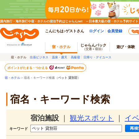
国内旅行・海外旅行や宿・ホテルの宿泊予約はじゃらんnet ～日本最大級の宿・ホテル予約サイト
こんにちは♪ゲストさん
ログイン
会員登録
じゃらんパック
宿・ホテル
遊び・体験
（交通＋宿泊）
宿・ホテル
出張ビジネス
温泉・露天
高級宿
日帰り・デイユース
ポイントがたまる・つかえる
宿・ホテル
> 宿名・キーワード検索（
ペット 貸別荘
）
宿名・キーワード検索
宿泊施設
｜
観光スポット
｜
イ
キーワード