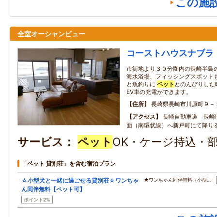
この施
全室オーシャンビュー
コーストハウスナブラ
市街地より３０分圏内の長崎半島の
海水浴場、フィッシングスポット
と魚釣りに
ペット
とのんびりした
EV車の充電ができます。
住所
長崎県長崎市川原町９－
アクセス
長崎自動車道 長崎
面（南環状線）へ新戸町にて降り
サービス
ペット
OK・ケージ持込・
「ペット 貸別荘」を含む宿泊プラン
☆小型犬と一緒に過ごせる貸別荘☆ワンちゃ
★ワンちゃん同伴無料（小型…
ん同伴無料【ペット可】
ポイント2%