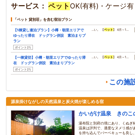
サービス
ペット
OK(有料)・ケージ
「ペット 貸別荘」を含む宿泊プラン
【1棟貸し連泊プラン】小樽・朝里エリアで
…い。 【
ペット
】 4月～1…
ゆったり滞在 ドッグラン併設 素泊まりプ
ラン
ポイント2%
【一棟貸切】小樽・朝里エリアでゆったり滞
…い。 【
ペット
】 4月～1…
在 ドッグラン併設 素泊まりプラン
ポイント2%
この施
源泉掛けながしの天然温泉と炭火焼が楽しめる宿
かいがけ温泉 きのこ
湯布院と別府の境にあり、くぬぎ林
温泉は評判で、適度なヌメリ感が
を持ち込んでバーベキューも良し