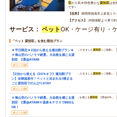
荘
が人気☆特色豊かな
貸別荘
は全
です♪
住所
静岡県熱海市上多賀１０
アクセス
JR熱海駅より車で約
サービス
ペット
OK・ケージ有り・
「ペット 貸別荘」を含む宿泊プラン
★平日限定★2泊から使える連泊割プラン★
…だきました
貸別荘
へご移動…
☆海山空のパノラマ絶景。大自然を感じる貸
別荘 Z景@ATAMI
ポイントUP
【2泊から使える《20％オフ》連泊割プラ
…だきました
貸別荘
へご移動…
ン】全棟温泉付！ペットと泊まれる1棟まる
ごと貸別荘でのんびりSTAY
ポイントUP
☆海山空のパノラマ絶景。大自然を感じる貸
…を感じる
貸別荘
Z景@ATA…
別荘 Z景@ATAMI☆温泉＆テラスでBBQも
OK！
ポイントUP