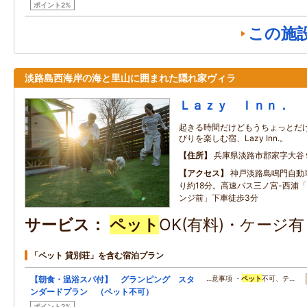
ポイント2%
この施
淡路島西海岸の海と里山に囲まれた隠れ家ヴィラ
Ｌａｚｙ Ｉｎｎ．
起きる時間だけどもうちょっとだ
びりを楽しむ宿、Lazy Inn.。
住所
兵庫県淡路市郡家字大谷
アクセス
神戸淡路島鳴門自動
り約18分。高速バス三ノ宮-西浦
ンジ前」下車徒歩3分
サービス
ペット
OK(有料)・ケージ
「ペット 貸別荘」を含む宿泊プラン
【朝食・温浴スパ付】 グランピング スタ
…意事項 ・
ペット
不可、テ…
ンダードプラン （ペット不可）
ポイント2%