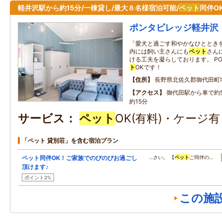
軽井沢駅から約15分/一棟貸し/最大８名様宿泊可能/
ペット
同伴O
ポンタビレッジ軽井沢
「愛犬と過ごす和やかなひととき
内には飼い主さんにも
ペット
さん
ける工夫を凝らしております。 PONT
ト
OKです！
住所
長野県北佐久郡御代田町
アクセス
御代田駅から車で約
約15分
サービス
ペット
OK(有料)・ケージ
「ペット 貸別荘」を含む宿泊プラン
ペット同伴OK！ご家族でのびのびお過ごし
…さい。 【
ペット
ご同伴の…
頂けます♪
ポイント2%
この施