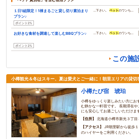
１日1組限定！1棟まるごと貸し切り素泊まり
…下さい。
ペット
のワンち…
プラン♪
ポイント2%
お好きな食材を調達して楽しむBBQプラン♪
…下さい。
ペット
のワンち…
ポイント2%
この施
小樽観光＆冬はスキー、夏は愛犬とご一緒に！朝里エリアの貸切
小樽たび宿 琥珀
小樽をゆっくり楽しみたい方にお
む静かな一軒宿です。 長期滞在や
にも安心してお過ごしいただけま
住所
北海道小樽市新光３丁目
アクセス
JR朝里駅から徒歩
のハイヤーをご利用ください。