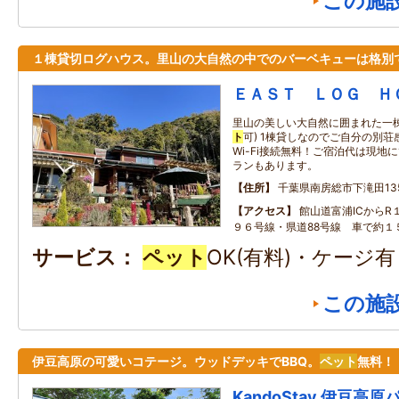
この施
１棟貸切ログハウス。里山の大自然の中でのバーベキューは格別
ＥＡＳＴ ＬＯＧ 
里山の美しい大自然に囲まれた一
ト
可) 1棟貸しなのでご自分の別
Wi-Fi接続無料！ご宿泊代は現地に
ランもあります。
住所
千葉県南房総市下滝田135
アクセス
館山道富浦ICからR
９６号線・県道88号線 車で約１
サービス
ペット
OK(有料)・ケージ
この施
伊豆高原の可愛いコテージ。ウッドデッキでBBQ。
ペット
無料！
KandoStay 伊豆高