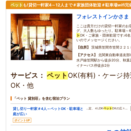
ペット
も!貸切一軒家4～12人まで＃家族団体歓迎＃駐車場wifi完
フォレストインかさま
ここは貴方だけの貸切一軒家のお
グ、大人数もゆったり。駐車場～6
ト
OK・ご家族・団体歓迎です♪6
いのでメッセージください。
住所
茨城県笠間市笠間２２１
アクセス
北関東自動車道友部I
水戸線笠間駅から徒歩20分、秋葉
イナーバス停徒歩2分
サービス
ペット
OK(有料)・ケージ
OK・他
「ペット 貸別荘」を含む宿泊プラン
貸し切り一軒家＃4人～ペットOK・駐車場と
…定、４LDK
ペット
OKの広々…
庭が広い
ポイントUP