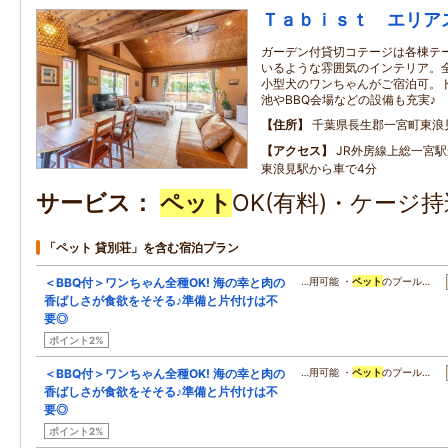
Ｔａｂｉｓｔ エリア
ガーデン付貸切コテージは各棟テ
いるような雰囲気のインテリア。
小型犬のワンちゃんがご宿泊可。
池やBBQ会場などの設備も充実♪
住所
千葉県長生郡一宮町東浪
アクセス
JR外房線上総一宮駅
東浪見駅から車で4分
サービス
ペット
OK(有料)・ケージ
「ペット 貸別荘」を含む宿泊プラン
＜BBQ付＞ワンちゃん全種OK! 海の幸と肉の
…用可能 ・
ペット
のプール…
香ばしさが食欲をそそる♪準備と片付けは不
要◎
ポイント2%
＜BBQ付＞ワンちゃん全種OK! 海の幸と肉の
…用可能 ・
ペット
のプール…
香ばしさが食欲をそそる♪準備と片付けは不
要◎
ポイント2%