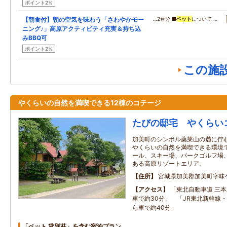
ポイント2%
【朝食付】朝の空気を味わう「さわやかモー
…2台分 ■
ペット
について …
ニング♪」高原アクティビティ充実＆持ち込
みBBQ可
ポイント2%
この施
やくらいの自然を満喫できる12棟のコテージ
たびの邸宅 やくらい
加美町のシンボル薬莱山の麓に佇
やくらいの自然を満喫できる環境で
ール、スキー場、パークゴルフ場
ある高原リゾートエリア。
住所
宮城県加美郡加美町字味
アクセス
「東北自動車道 三本
車で約30分」 「JR東北新幹線・
ら車で約40分」
「ペット 貸別荘」を含む宿泊プラン