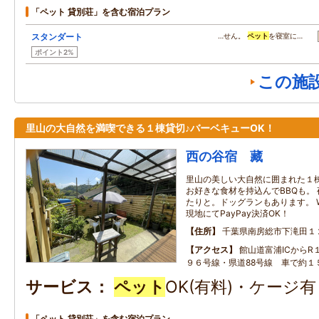
「ペット 貸別荘」を含む宿泊プラン
スタンダート
…せん。
ペット
を寝室に…
ポイント2%
この施
里山の大自然を満喫できる１棟貸切♪バーベキューOK！
西の谷宿 藏
里山の美しい大自然に囲まれた１棟
お好きな食材を持込んでBBQも。
たりと。ドッグランもあります。 W
現地にてPayPay決済OK！
住所
千葉県南房総市下滝田１
アクセス
館山道富浦ICからR
９６号線・県道88号線 車で約１
サービス
ペット
OK(有料)・ケージ
「ペット 貸別荘」を含む宿泊プラン