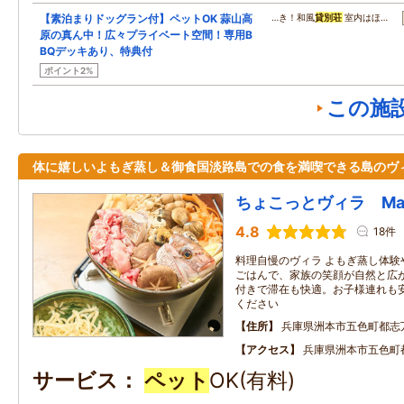
【素泊まりドッグラン付】ペットOK 蒜山高
…き！和風
貸別荘
室内はほ…
原の真ん中！広々プライベート空間！専用B
BQデッキあり、特典付
ポイント2%
この施
体に嬉しいよもぎ蒸し＆御食国淡路島での食を満喫できる島のヴ
ちょこっとヴィラ Mae
4.8
18件
料理自慢のヴィラ よもぎ蒸し体験
ごはんで、家族の笑顔が自然と広が
付きで滞在も快適。お子様連れも
ください
住所
兵庫県洲本市五色町都志万歳
アクセス
兵庫県洲本市五色町都
サービス
ペット
OK(有料)