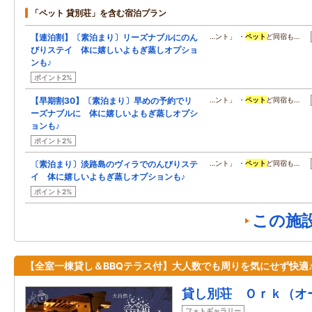
「ペット 貸別荘」を含む宿泊プラン
【連泊割】〔素泊まり〕リーズナブルにのん
…ント」 ・
ペット
ど同宿も…
びりステイ 体に嬉しいよもぎ蒸しオプショ
ンも♪
ポイント2%
【早期割30】〔素泊まり〕早めの予約でリ
…ント」 ・
ペット
ど同宿も…
ーズナブルに 体に嬉しいよもぎ蒸しオプシ
ョンも♪
ポイント2%
〔素泊まり〕淡路島のヴィラでのんびりステ
…ント」 ・
ペット
ど同宿も…
イ 体に嬉しいよもぎ蒸しオプションも♪
ポイント2%
この施
【全室一棟貸し＆BBQテラス付】大人数でも周りを気にせず快適
貸し別荘 Ｏｒｋ（オ
フォトギャラリー