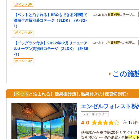
ポイントUP
【ペットと泊まれる】BBQもできる2階建て
…と泊まれる
貸別荘
コテージ…
温泉付き貸別荘コテージ（3LDK）（A-32-
1）
ポイントUP
【ドッグラン付き】2022年12月リニューア
…だきました
貸別荘
へご移動…
ルオープン貸別荘コテージ（2LDK）（E-35
-1）
ポイントUP
この施
【
ペット
と泊まれる】源泉掛け流し温泉付きの1棟貸切別荘♪
エンゼルフォレスト熱
フォトギャラリー
4.0
155件
熱海駅から車で約20分とアクセス
な相模湾が一望の絶景♪ 全棟
ペッ