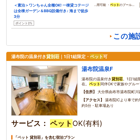
＜素泊＞ワンちゃん全種OK! 一棟貸コテージ
…用可能 ・
ペット
のプール…
は全棟ガーデン＆BBQ設備付き♪ 海まで徒歩
3分
ポイント2%
この施
湯布院の温泉付き
貸別荘
｜1日1組限定・
ペット
可
湯布院温泉F
湯布院の温泉付き
貸別荘
。1日1
在。
ペット
同伴OKで家族やグル
住所
大分県由布市湯布院町川西6
アクセス
湯布院ICより車で約
約5分・駐車場あり
サービス
ペット
OK(有料)
「ペット 貸別荘」を含む宿泊プラン