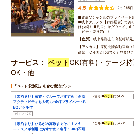
4.5
268件
■豊富なジャンルのプライベート
■岐阜グルメを【お部屋食】で楽し
はお鍋！ ■釣りにセグウェイ、山
ィビティ盛り沢山！
住所
岐阜県郡上市高鷲町鷲見
アクセス
東海北陸自動車道→
高鷲ＩＣ→国道156号ｏｒやまび
サービス
ペット
OK(有料)・ケージ
OK・他
「ペット 貸別荘」を含む宿泊プラン
【素泊まり】家族・グループおすすめ！高原
…2台分 ■
ペット
について …
アクティビティも人気♪／全棟プライベートB
BQデッキ付
ポイント2%
【素泊まり】ひるがの高原すぐそこ！スキ
…2台分 ■
ペット
について …
ー・スノボ利用におすすめ／冬季：BBQ不可