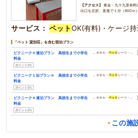
アクセス
東金・九十九里有料
出口を左折、直進で１分（600ｍ
サービス
ペット
OK(有料)・ケージ
「ペット 貸別荘」を含む宿泊プラン
ピクニーク☆連泊プラン 高校生まで小学生
… タオル・
ペット
シーツ・…
料金
ポイント2%
ピクニーク１泊プラン☆ 高校生まで小学生
… タオル・
ペット
シーツ・…
料金
ポイント2%
ピクニーク☆連泊プラン 高校生まで小学生
… タオル・
ペット
シーツ・…
料金
ポイント2%
この施