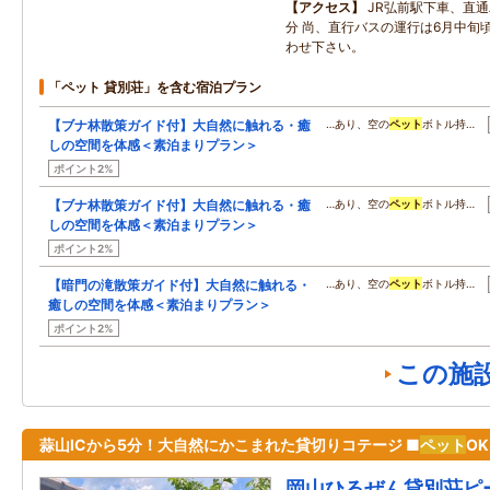
アクセス
JR弘前駅下車、直通
分 尚、直行バスの運行は6月中旬
わせ下さい。
「ペット 貸別荘」を含む宿泊プラン
【ブナ林散策ガイド付】大自然に触れる・癒
…あり、空の
ペット
ボトル持…
しの空間を体感＜素泊まりプラン＞
ポイント2%
【ブナ林散策ガイド付】大自然に触れる・癒
…あり、空の
ペット
ボトル持…
しの空間を体感＜素泊まりプラン＞
ポイント2%
【暗門の滝散策ガイド付】大自然に触れる・
…あり、空の
ペット
ボトル持…
癒しの空間を体感＜素泊まりプラン＞
ポイント2%
この施
蒜山ICから5分！大自然にかこまれた貸切りコテージ ■
ペット
O
岡山ひるぜん貸別荘ピ