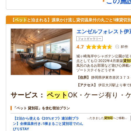
この施
【
ペット
と泊まれる】源泉かけ流し貸切温泉付の丸ごと1棟貸切
エンゼルフォレスト伊
フォトギャラリー
4.7
81件
城ヶ崎海岸やシャボテン公園が近
点としても◎ 2022年4月新築
貸別
風呂のあるお部屋など遊び心満載♪
ゾートステイをどうぞ☆
住所
静岡県伊東市赤沢３７３
アクセス
伊豆大川駅より車で
サービス
ペット
OK・ケージ有り・
「ペット 貸別荘」を含む宿泊プラン
【2泊から使える《20%オフ》連泊割プラ
…だきました
貸別荘
へご移動…
ン】全棟温泉付き♪1棟まるごと貸別荘でのん
びりSTAY