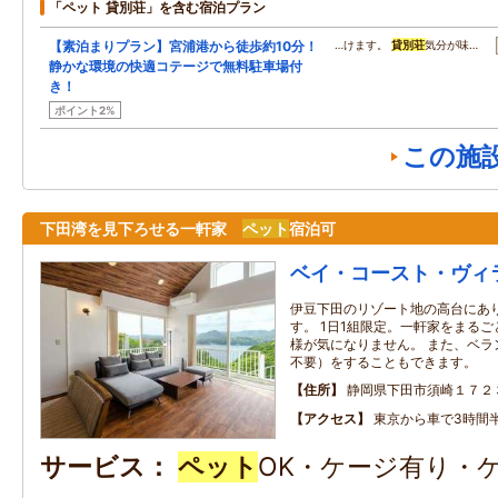
「ペット 貸別荘」を含む宿泊プラン
【素泊まりプラン】宮浦港から徒歩約10分！
…けます。
貸別荘
気分が味…
静かな環境の快適コテージで無料駐車場付
き！
ポイント2%
この施
下田湾を見下ろせる一軒家
ペット
宿泊可
ベイ・コースト・ヴィ
伊豆下田のリゾート地の高台にあ
す。 1日1組限定。一軒家をまる
様が気になりません。 また、ベラ
不要）をすることもできます。
住所
静岡県下田市須崎１７２
アクセス
東京から車で3時間
サービス
ペット
OK・ケージ有り・