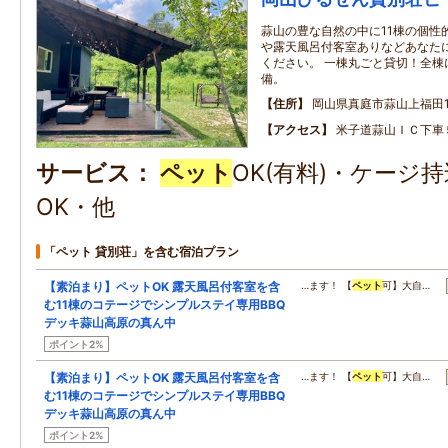
蒜山の豊な自然の中に11棟の個性
や露天風呂付客室ありなどあなた
ください。 一棟丸ごと貸切！全棟
備。
住所
岡山県真庭市蒜山上福田12
アクセス
米子道蒜山ＩＣ下車
サービス
ペット
OK(有料)・ケージ
OK・他
「ペット 貸別荘」を含む宿泊プラン
【素泊まり】ペットOK 露天風呂付客室を含
…ます！ 【
ペット
可】大自…
む11棟のコテージでシンプルステイ専用BBQ
デッキ蒜山高原の真ん中
ポイント2%
【素泊まり】ペットOK 露天風呂付客室を含
…ます！ 【
ペット
可】大自…
む11棟のコテージでシンプルステイ専用BBQ
デッキ蒜山高原の真ん中
ポイント2%