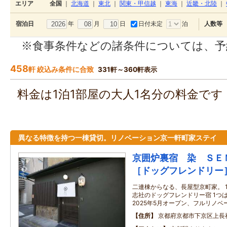
エリア
全国
｜
北海道
｜
東北
｜
関東・甲信越
｜
東海
｜
近畿・北陸
｜
年
月
日
日付未定
泊
宿泊日
人数等
※食事条件などの諸条件については、予
458
軒 絞込み条件に合致
331軒～360軒表示
料金は1泊1部屋の大人1名分の料金で
異なる特徴を持つ一棟貸切。リノベーション京一軒町家ステイ
京囲炉裏宿 染 ＳＥ
［ドッグフレンドリー
二連棟からなる、長屋型京町家。 
志社のドッグフレンドリー宿 1つ
2025年5月オープン、フルリノベ
住所
京都府京都市下京区上長