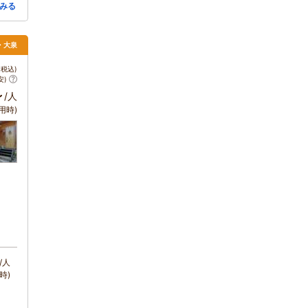
みる
・大泉
税込)
安)
～
/人
用時)
/人
時)