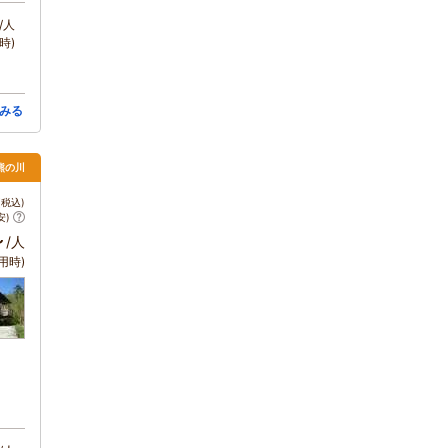
/人
時)
みる
熊の川
税込)
安)
～
/人
用時)