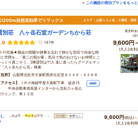
この施設の宿泊プランをもっと
1200m自然浴効果でリラックス
エリア：
山梨 > 八ヶ岳・小淵沢・清里
最安料金(
貸別荘 八ヶ岳石堂ガーデンちから荘
(目
.9
9,600円
147件
(大人2名利
Wi-Fi完備★都会の喧騒や雑事を忘れて静かな別荘で自由な時
間と空間を…「第二の我が家」気分で気のおけないお仲間とご
ゆっくり過ごそう。2棟貸切は11人 道に迷ったらグーグルマッ
プ『八ヶ岳ちから荘』検索
住所
山梨県北杜市大泉町西井出石堂８２４０－４２８８
アクセス
ＪＲ小海線甲斐大泉駅下車、徒歩15
MAP
分 中央自動車道長坂インターから北杜八ヶ岳公
園ラインで、車１２分
泊し
…火は可 ・
ペット
は不可 ・…
その他
食事なし
9,600円
(税込)～
ウ
(大人2名利用