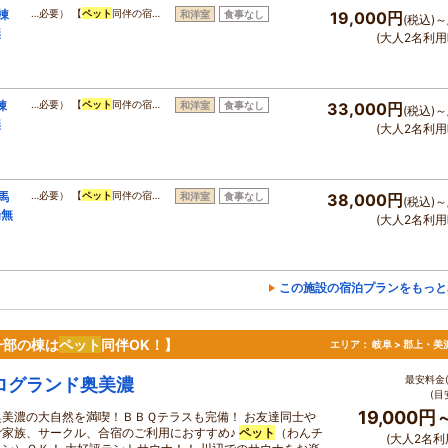
棟
…必要） 【
ペット
同伴の宿…
和洋室
食事なし
19,000円
(税込)～
無
(大人2名利用
棟
…必要） 【
ペット
同伴の宿…
和洋室
食事なし
33,000円
(税込)～
無
(大人2名利用
馬
…必要） 【
ペット
同伴の宿…
和洋室
食事なし
38,000円
(税込)～
場無
(大人2名利用
この施設の宿泊プランをもっと
一部の棟は
ペット
同伴OK！】
エリア：
岐阜 > 郡上・美
最安料金(
ログランド奥美濃
(目
19,000円
奥美濃の大自然を満喫！ＢＢＱテラスも完備！ お友達同士や
ご家族、サークル、合宿のご利用におすすめ♪
ペット
（わんチ
(大人2名利