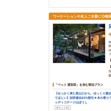
ワーケーションや友人ご夫妻に◎標高
4
「ペット 貸別荘」を含む宿泊プラン
【せっかく来た里山だから、ゆっくり連
てほしい】好評連泊20%割引★木の香り
ッディコテージ山ぼうし
ポイント2%