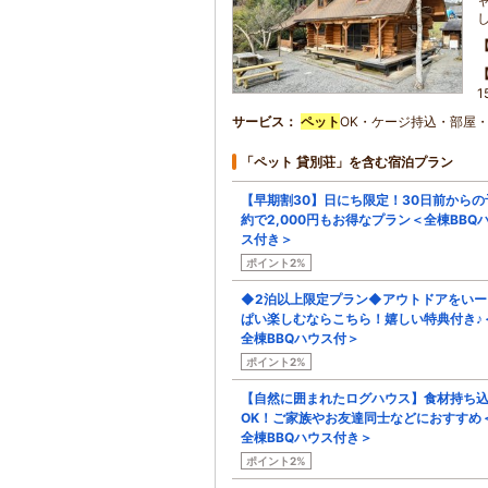
1
サービス
ペット
OK・ケージ持込・部屋・
「ペット 貸別荘」を含む宿泊プラン
【早期割30】日にち限定！30日前からの
約で2,000円もお得なプラン＜全棟BBQ
ス付き＞
ポイント2%
◆2泊以上限定プラン◆アウトドアをいー
ぱい楽しむならこちら！嬉しい特典付き♪
全棟BBQハウス付＞
ポイント2%
【自然に囲まれたログハウス】食材持ち
OK！ご家族やお友達同士などにおすすめ
全棟BBQハウス付き＞
ポイント2%