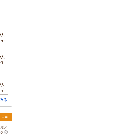
/人
時)
/人
時)
/人
時)
みる
・日南
税込)
安)