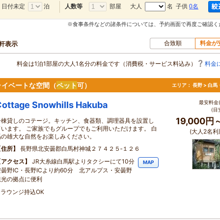
日付未定
泊
部屋
大人
名 子供
0名
人数等
※食事条件などの諸条件については、予約画面で再度ご確認く
合致順
料金が
0軒表示
料金は1泊1部屋の大人1名分の料金です（消費税・サービス料込み）
料金
ライベートな空間（
ペット
可）
エリア：
長野 > 白
最安料金(
ottage Snowhills Hakuba
(目
19,000円
一棟貸しのコテージ。キッチン、食器類、調理器具を設置し
ています。 ご家族でもグループでもご利用いただけます。 白
(大人2名利
馬の雄大な自然をお楽しみください。
住所
長野県北安曇郡白馬村神城２７４２５‐１２６
アクセス
JR大糸線白馬駅よりタクシーにて10分
MAP
安曇野IC・長野ICより約60分 北アルプス・安曇野
観光の拠点に便利
ラウンジ持込OK