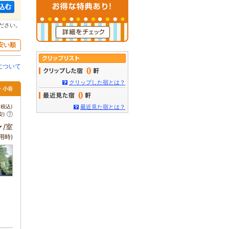
ださい。
安い順
について
0
クリップした宿とは？
馬・小谷
0
税込)
最近見た宿とは？
安)
～
/室
用時)