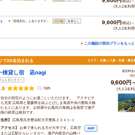
9,600円
(税込)～
(大人2名利用
ト
※「現地支払」とありますが…
その他
食事なし
9,600円
(税込)～
(大人2名利用
この施設の宿泊プランをもっと
りで20名泊まれる
エリア：
広島 > 三原・竹原・東広
最安料金(
一棟貸し宿 凪nagi
(目
フォトギャラリー
9,600円
.9
19件
(大人2名利
ご自分の別荘のようにお過ごしいただけます。 アクテビテ
ィも充実 広島県と愛媛県を結ぶとびしま海道中央の豊島大橋
のたもとにあります。お部屋やお風呂の海側は全面窓で瀬戸
内海の絶景は格別です。
住所
広島県呉市豊浜町大字豊島２３４１‐１
アクセス
お車で来られる方が大半です。広島空
MAP
港または広駅からレンタカー。瀬戸内産交の山崎バ