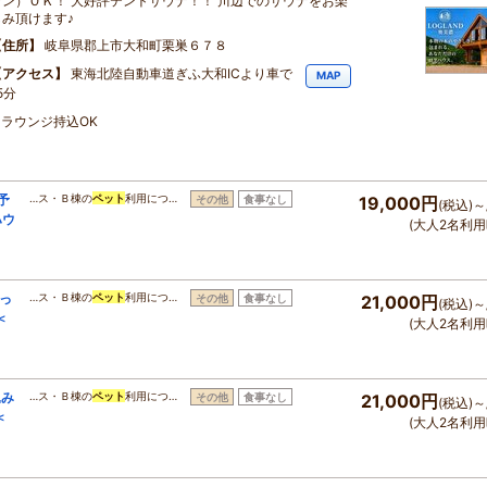
ャン）ＯＫ！ 大好評テントサウナ！！ 川辺でのサウナをお楽
しみ頂けます♪
住所
岐阜県郡上市大和町栗巣６７８
アクセス
東海北陸自動車道ぎふ大和ICより車で
MAP
5分
ラウンジ持込OK
予
…ス・Ｂ棟の
ペット
利用につ…
その他
食事なし
19,000円
(税込)～
ハウ
(大人2名利用
っ
…ス・Ｂ棟の
ペット
利用につ…
その他
食事なし
21,000円
(税込)～
＜
(大人2名利用
込み
…ス・Ｂ棟の
ペット
利用につ…
その他
食事なし
21,000円
(税込)～
＜
(大人2名利用