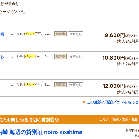
ス停が最寄り。
・ケージ持込・他
 素
…。 Ａ棟は
ペット
不可、Ｂ…
和洋室
食事なし
9,600円
(税込)～
(大人2名利用
をお
…。 Ａ棟は
ペット
不可、Ｂ…
和洋室
食事なし
10,800円
(税込)～
切
(大人2名利用
…。 Ａ棟は
ペット
不可、Ｂ…
和洋室
食事なし
12,000円
(税込)～
(大人2名利用
この施設の宿泊プランをもっと
や焚火を楽しめる海辺の
貸別荘
◎
エリア：
宮崎 > 宮崎・青島
最安料金(
宮崎 海辺の貸別荘 noiro noshima
(目