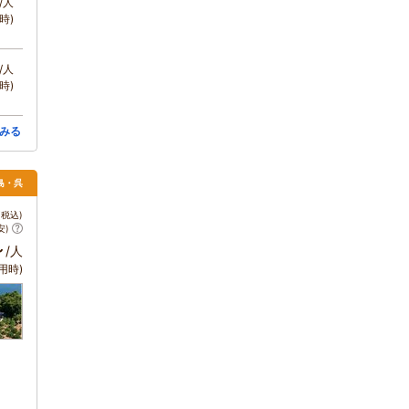
/人
時)
/人
時)
みる
島・呉
税込)
安)
～
/人
用時)