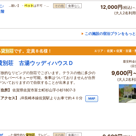
に♪
…願い】 ・
ペット
は不可 ・…
その他
食事なし
12,000円
(税込)～
２階
(大人2名利用
この施設の宿泊プランをもっと
る
貸別荘
です。定員８名様！
エリア：
佐賀 > 佐賀・古湯・
最安料金(
貸別荘 古湯ウッディハウスＤ
(目
9,600円
解放的なリビングの別荘でございます。テラスの他に多少の
雨でもバーベキューが可能。食事はついておりませんが台所
(大人2名利
がついておりますので自炊することが出来ます。
住所
佐賀県佐賀市富士町杉山字小杉1807‐3
アクセス
JR長崎本線佐賀駅よりお車で約４０分
MAP
ザ
…た個性的な
貸別荘
。テレビ…
その他
食事なし