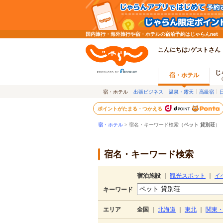
国内旅行・海外旅行や宿・ホテルの宿泊予約はじゃらんnet
こんにちは♪ゲストさん
じ
宿・ホテル
宿・ホテル
出張ビジネス
温泉・露天
高級宿
ポイントがたまる・つかえる
宿・ホテル
> 宿名・キーワード検索（
ペット 貸別荘
）
宿名・キーワード検索
宿泊施設
｜
観光スポット
｜
イ
キーワード
エリア
全国
｜
北海道
｜
東北
｜
関東