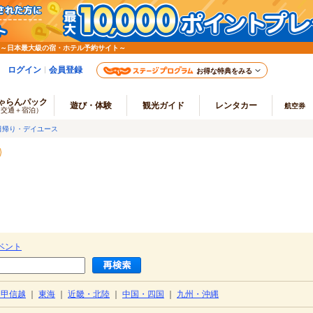
 ～日本最大級の宿・ホテル予約サイト～
ログイン
会員登録
お得な特典をみる
ゃらんパック
遊び・体験
観光ガイド
レンタカー
航空券
（交通＋宿泊）
日帰り・デイユース
ベント
・甲信越
｜
東海
｜
近畿・北陸
｜
中国・四国
｜
九州・沖縄