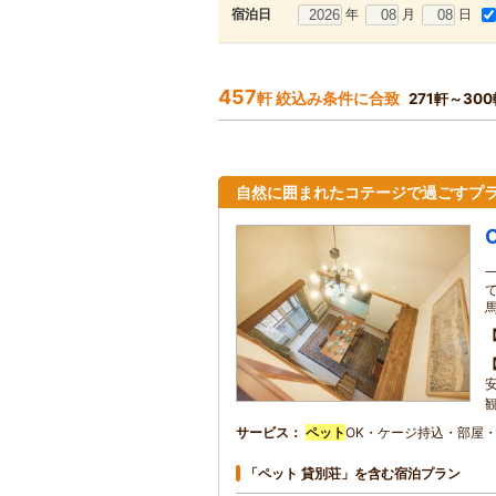
年
月
日
宿泊日
457
軒 絞込み条件に合致
271軒～30
自然に囲まれたコテージで過ごすプ
C
サービス
ペット
OK・ケージ持込・部屋・
「ペット 貸別荘」を含む宿泊プラン