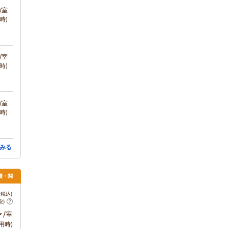
/室
時)
/室
時)
/室
時)
みる
濃・関
税込)
安)
～
/室
用時)