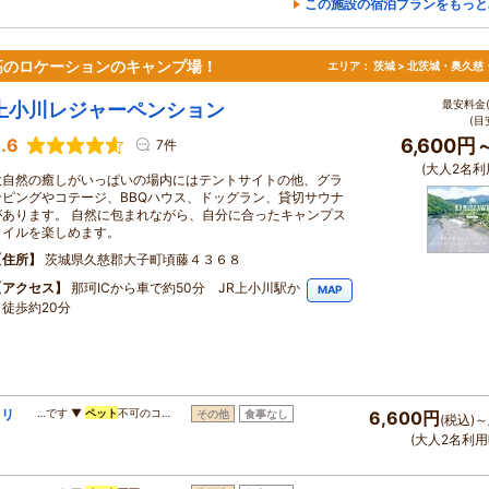
この施設の宿泊プランをもっと
高のロケーションのキャンプ場！
エリア：
茨城 > 北茨城・奥久慈
最安料金(
上小川レジャーペンション
(目
.6
6,600円
7件
(大人2名利
大自然の癒しがいっぱいの場内にはテントサイトの他、グラ
ンピングやコテージ、BBQハウス、ドッグラン、貸切サウナ
があります。 自然に包まれながら、自分に合ったキャンプス
タイルを楽しめます。
住所
茨城県久慈郡大子町頃藤４３６８
アクセス
那珂ICから車で約50分 JR上小川駅か
MAP
ら徒歩約20分
)
オリ
…です ▼
ペット
不可のコ…
その他
食事なし
6,600円
(税込)～
(大人2名利用