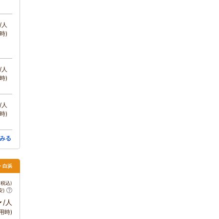
/人
時)
/人
時)
/人
時)
みる
田・白浜
税込)
安)
～
/人
用時)