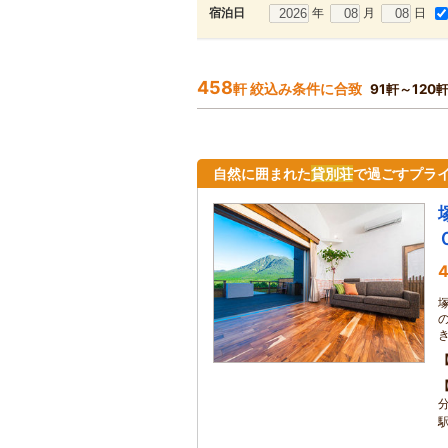
年
月
日
宿泊日
458
軒 絞込み条件に合致
91軒～120
自然に囲まれた
貸別荘
で過ごすプラ
4