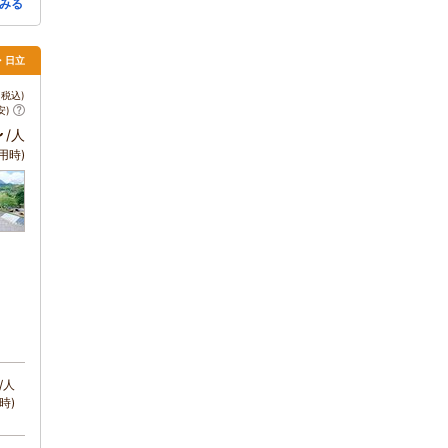
みる
・日立
税込)
安)
～
/人
用時)
/人
時)