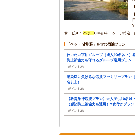
サービス
ペット
OK(有料)・ケージ持込
「ペット 貸別荘」を含む宿泊プラン
わいわい宿泊グループ（成人10名以上）
防止策協力を守れるグループ適用プラン
ポイント2%
感染症に負けるな応援ファミリープラン（
名以上）
ポイント2%
【教育旅行応援プラン】大人子供10名以
（感染防止策協力を適用）2食付きプラン
ポイント2%