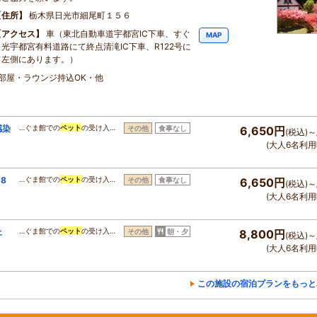
住所
栃木県日光市細尾町１５６
アクセス
車（東北自動車道宇都宮IC下車、すぐ
MAP
日光宇都宮有料道路にて終点清滝IC下車、R122号に
て左側にあります。）
・部屋・ラウンジ持込OK・他
感染
…ぐま館での
ペット
の受け入…
その他
食事なし
6,650円
(税込)～
(大人6名利用
8
…ぐま館での
ペット
の受け入…
その他
食事なし
6,650円
(税込)～
(大人6名利用
上
…ぐま館での
ペット
の受け入…
その他
朝・夕
8,800円
(税込)～
(大人6名利用
この施設の宿泊プランをもっと