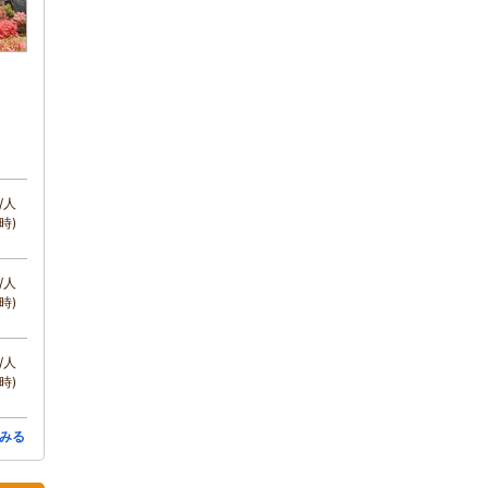
/人
時)
/人
時)
/人
時)
みる