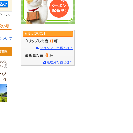
ださい。
安い順
について
0
クリップした宿とは？
 湯布院
0
税込)
最近見た宿とは？
安)
～
/人
用時)