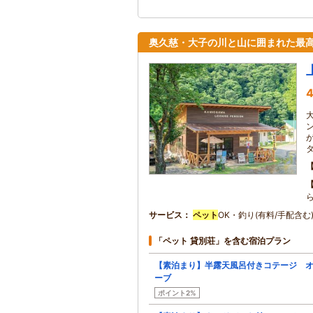
奥久慈・大子の川と山に囲まれた最
4
サービス
ペット
OK・釣り(有料/手配含む
「ペット 貸別荘」を含む宿泊プラン
【素泊まり】半露天風呂付きコテージ 
ーブ
ポイント2%