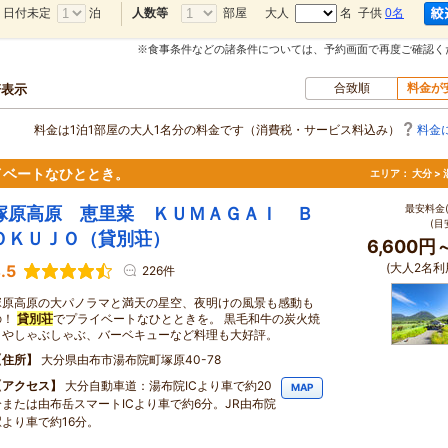
日付未定
泊
部屋
大人
名 子供
0名
人数等
※食事条件などの諸条件については、予約画面で再度ご確認く
合致順
料金が
軒表示
料金は1泊1部屋の大人1名分の料金です（消費税・サービス料込み）
料金
イベートなひととき。
エリア：
大分 >
最安料金(
塚原高原 恵里菜 ＫＵＭＡＧＡＩ Ｂ
(目
ＯＫＵＪＯ（貸別荘）
6,600円
(大人2名利
.5
226件
塚原高原の大パノラマと満天の星空、夜明けの風景も感動も
の！
貸別荘
でプライベートなひとときを。 黒毛和牛の炭火焼
きやしゃぶしゃぶ、バーベキューなど料理も大好評。
住所
大分県由布市湯布院町塚原40-78
アクセス
大分自動車道：湯布院ICより車で約20
MAP
分または由布岳スマートICより車で約6分。JR由布院
駅より車で約16分。