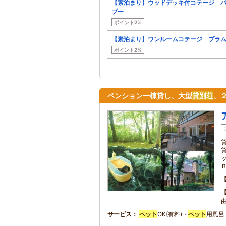
【素泊まり】ウッドデッキ付コテージ 
ブー
ポイント2%
【素泊まり】ワンルームコテージ プラ
ポイント2%
ペンション一棟貸し、大型
貸別荘
、
サービス
ペット
OK(有料)・
ペット
用風呂