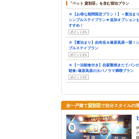
「ペット 貸別荘」を含む宿泊プラン
☆【お得な期間限定プラン！】＜素泊ま
シンプルステイプラン★追加オプション
すすめ！
ポイント2%
☆【素泊まり】由布岳＆塚原高原一望！
プルステイプラン
ポイント2%
☆【一泊朝食付き】自家製焼きたてパン
朝食♪塚原高原の大パノラマ満喫プラン
ポイント2%
全一戸建て
貸別荘
で自分スタイルの滞