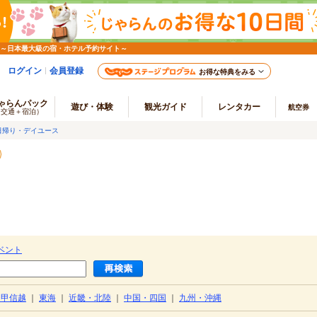
 ～日本最大級の宿・ホテル予約サイト～
ログイン
会員登録
お得な特典をみる
ゃらんパック
遊び・体験
観光ガイド
レンタカー
航空券
（交通＋宿泊）
日帰り・デイユース
ベント
・甲信越
｜
東海
｜
近畿・北陸
｜
中国・四国
｜
九州・沖縄