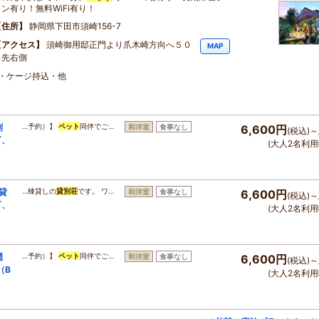
ラン有り！無料WiFi有り！
住所
静岡県下田市須崎156-7
アクセス
須崎御用邸正門より爪木崎方向へ５０
MAP
ｍ先右側
・ケージ持込・他
別
…予約）】
ペット
同伴でご…
和洋室
食事なし
6,600円
(税込)～
可、
(大人2名利用
貸
…棟貸しの
貸別荘
です。 ワ…
和洋室
食事なし
6,600円
(税込)～
可、
(大人2名利用
隠
…予約）】
ペット
同伴でご…
和洋室
食事なし
6,600円
(税込)～
（B
(大人2名利用