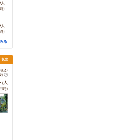
/人
時)
/人
時)
みる
須・板室
税込)
安)
～
/人
用時)