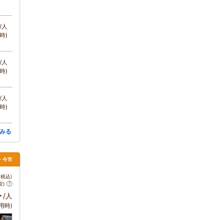
/人
時)
/人
時)
/人
時)
みる
・今市
税込)
安)
～
/人
用時)