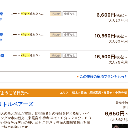
泉
…━━ ～
ペット
連れＯＫ…
その他
食事なし
6,600円
(税込)～
♪
(大人5名利用
泉
…━━ ～
ペット
連れＯＫ…
その他
食事なし
10,560円
(税込)～
♪
(大人6名利用
泉露
…━━ ～
ペット
連れＯＫ…
その他
食事なし
16,500円
(税込)～
(大人2名利用
この施設の宿泊プランをもっと
の宿ようこそ日光へ
エリア：
栃木 > 日光・霧降高原・奥日光・中禅寺湖
最安料金(
リトルベアーズ
(目
6,650円
満天の星と澄んだ空気。他宿泊者との接触を抑える宿。ハイ
キングや市内観光（東照宮 中禅寺 車で１０分～２０分）ＢＢ
(大人6名利
Ｑや花火それぞれの思い出を ご注意；当面の間感染防止対策
にご協力を願います。