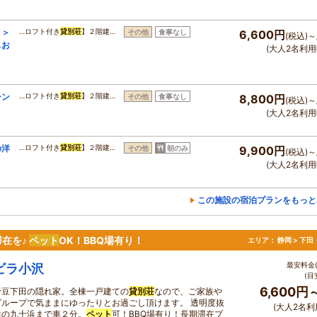
り＞
…ロフト付き
貸別荘
】２階建…
その他
食事なし
6,600円
(税込)～
もお
(大人2名利用
シン
…ロフト付き
貸別荘
】２階建…
その他
食事なし
8,800円
(税込)～
(大人2名利用
の洋
…ロフト付き
貸別荘
】２階建…
その他
朝のみ
9,900円
(税込)～
(大人2名利用
この施設の宿泊プランをもっと
在を♪
ペット
OK！BBQ場有り！
エリア：
静岡 > 下
最安料金(
ビラ小沢
(目
6,600円
伊豆下田の隠れ家。全棟一戸建ての
貸別荘
なので、ご家族や
グループで気ままにゆったりとお過ごし頂けます。 透明度抜
(大人2名利
群の九十浜まで車２分。
ペット
可！BBQ場有り！長期滞在プ