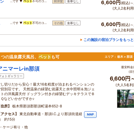
バン
…です ▼
ペット
不可のコ…
和洋室
食事なし
6,600円
(税込)～
(大人2名利用
ム
…です ▼
ペット
不可のコ…
その他
食事なし
6,600円
(税込)～
(大人2名利用
この施設の宿泊プランをもっと
２つの温泉露天風呂、
ペット
も可
エリア：
栃木 > 那
最安料金(
アニマーレin那須
(目
フォトギャラリー
6,600円
貸し切りだから安心！最大16名程度が泊まれるペンションの
(大人5名利
貸切別荘です。 天然温泉の緑望む岩露天と水中照明＆泡ジェ
ットの洋風露天付 ドッグラン付きの緑望むデッキテラスでＢ
ＢＱなどいかがですか♪
住所
栃木県那須郡那須町湯本652-8
アクセス
東北自動車道・那須I.C.より那須街道経
MAP
由 約15分
・ケージ有り・他