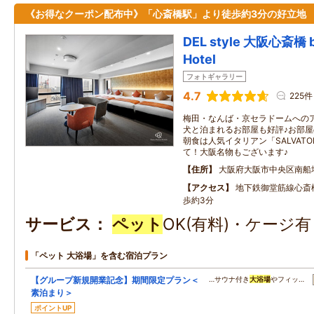
《お得なクーポン配布中》「心斎橋駅」より徒歩約3分の好立地
DEL style 大阪心斎橋 b
Hotel
フォトギャラリー
4.7
225件
梅田・なんば・京セラドームへの
犬と泊まれるお部屋も好評♪お部屋
朝食は人気イタリアン「SALVATORE
て！大阪名物もございます♪
住所
大阪府大阪市中央区南船
アクセス
地下鉄御堂筋線心斎
歩約3分
サービス
ペット
OK(有料)・ケージ
「ペット 大浴場」を含む宿泊プラン
【グループ新規開業記念】期間限定プラン＜
…サウナ付き
大浴場
やフィッ…
素泊まり＞
ポイントUP