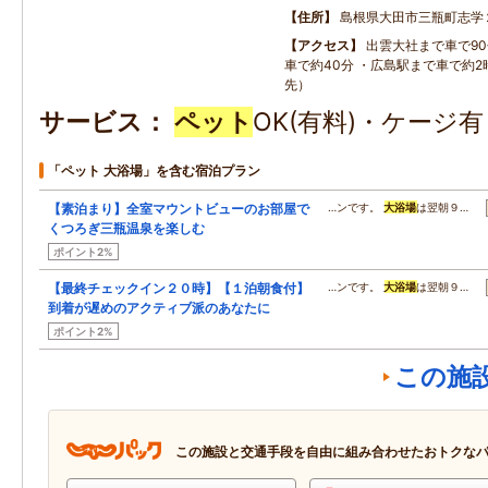
住所
島根県大田市三瓶町志学
アクセス
出雲大社まで車で9
車で約40分 ・広島駅まで車で約
先）
サービス
ペット
OK(有料)・ケージ
「ペット 大浴場」を含む宿泊プラン
【素泊まり】全室マウントビューのお部屋で
…ンです。
大浴場
は翌朝９…
くつろぎ三瓶温泉を楽しむ
ポイント2%
【最終チェックイン２０時】【１泊朝食付】
…ンです。
大浴場
は翌朝９…
到着が遅めのアクティブ派のあなたに
ポイント2%
この施
この施設と交通手段を自由に組み合わせたおトクな