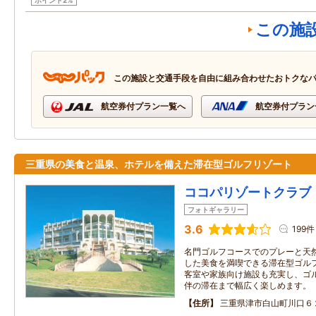
ポイント2%
この施
この施設と交通手段を自由に組み合わせたおトクな
航空券付プラン一覧へ
航空券付プラン
三重県の美食と温泉、ホテルを備えた滞在型ゴルフリゾート
ココパリゾートクラブ
フォトギャラリー
3.6
199件
名門ゴルフコースでのプレーと天
した美食を満喫できる滞在型ゴル
客室や家族向け施設も充実し、ゴ
伴の滞在まで幅広く楽しめます。
住所
三重県津市白山町川口６