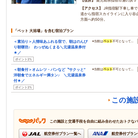
住所
鹿児島県指宿市湯の浜５
アクセス
JR指宿駅下車し車
道から指宿スカイラインに入り谷山
方面へ約50分。
「ペット 大浴場」を含む宿泊プラン
＜素泊り＞人情味あふれる宿で、朝はのんび
※当館は
ペット
不可となって…
り朝寝坊♪ わっぜぬくまる＼元湯温泉券付
★／
ポイント2%
＜朝食付＞オムレツ・パンなど〝サクッと″
※当館は
ペット
不可となって…
洋朝食でエネルギー満タン♪ ＼元湯温泉券
付★／
ポイント2%
この施
この施設と交通手段を自由に組み合わせたおトクな
航空券付プラン一覧へ
航空券付プラン