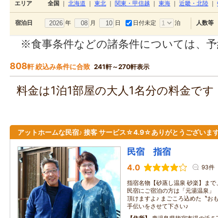
エリア
全国
｜
北海道
｜
東北
｜
関東・甲信越
｜
東海
｜
近畿・北陸
｜
年
月
日
日付未定
泊
宿泊日
人数等
※食事条件などの諸条件については、予
808
軒 絞込み条件に合致
241軒～270軒表示
料金は1泊1部屋の大人1名分の料金で
アットホームな民宿♪ 接客 サービス☆4.9☆ありがとうございま
民宿 指宿
4.0
93件
指宿名物【砂蒸し温泉 砂楽】まで、徒
民宿にご宿泊の方は「元湯温泉」
頂けますよ♪ まごころ込めた〝お
手伝いをさせて下さい♪