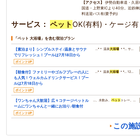
アクセス
伊勢自動車道・久居I
国道・上野東ICより40分。近鉄
料送迎バス有(要予約)
サービス
ペット
OK(有料)・ケージ
「ペット 大浴場」を含む宿泊プラン
【素泊まり】シンプルステイ♪温泉とサウナ
…*＊ 温泉
大浴場
＊*… サ…
でリフレッシュ！プールは7月18日から
ポイントUP
【朝食付】ファミリーやゴルフプレーの人に
…*＊ 温泉
大浴場
＊*… 12…
も人気！ウェルカムドリンクサービス！プー
ルは7月18日から
ポイントUP
【ワンちゃん大歓迎】広々コテージペットル
…、水飲み、
ペット
トレー、…
ームにワンちゃんと一緒にお泊り♪朝食付
ポイントUP
この施