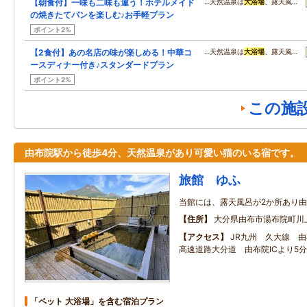
【朝食付】一味も二味も違う！ホテルメイド
…天然温泉は
大浴場
、露天風…
の焼きたてパンを楽しむ♪お手軽プラン
ポイント2%
【2食付】あの名店の味が楽しめる！中華コ
…天然温泉は
大浴場
、露天風…
ースディナー付き♪スタンダードプラン
ポイント2%
この施
由布院駅から徒歩4分、天然温泉があり可愛い猫のいる宿です。
旅館 ゆふ
当館には、露天風呂が2か所あり
住所
大分県由布市湯布院町川
アクセス
JR九州 久大線 
高速道路大分道 由布院ICより5分
「ペット 大浴場」を含む宿泊プラン