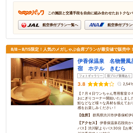
この施設と交通手段を自由に組み合わせたおトクな
航空券付プラン一覧へ
航空券付プラン
8/8～8/15限定！人気のメガしゃぶ会席プランが最安値で販売中
伊香保温泉 名物畳風
宿 ホテル きむら
フォトギャラリー
宿ブログ新着あり
3.8
2,54
【７月４日ワンちゃん専用客室ＯＰ
おにぎりコーナー開始いたしました
鮭などなど様々な具材を揃えており
感をお楽しみください！
住所
群馬県渋川市伊香保町伊
アクセス
伊香保温泉石段街か
バス】渋川駅よりバス30分【お車