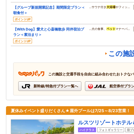
【グループ新規開業記念】期間限定プラン＜
…サウナ付き
大浴場
やフィッ…
朝食付＞
ポイントUP
【With Dog】愛犬と心斎橋散歩 同伴宿泊プ
…犬の食事、
ペット
マナーパ…
ラン＜素泊まり＞
ポイントUP
この施
この施設と交通手段を自由に組み合わせたおトクな
新幹線/特急付プラン一覧へ
航空券付プラ
夏休みイベント盛りだくさん★屋外プールは7/25～8/23営業！
ルスツリゾートホテル
ハイクラス
フォトギャラリー
宿ブ