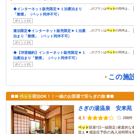
◆インターネット販売限定★１泊素泊まり
…のプランは
ペット
の同伴は…
「禁煙」 （ペット同伴不可）
ポイント2%
連泊限定◆インターネット販売限定★１泊素
…のプランは
ペット
の同伴は…
泊まり「禁煙」 （ペット同伴不可）
ポイント2%
◆【洋室確約】インターネット販売限定★１
…のプランは
ペット
の同伴は…
泊素泊まり「禁煙」 （ペット同伴不可）
ポイント2%
この施
■■
ペット
宿泊OK！！一緒のお部屋で安らぎの旅 ■■
さぎの湯温泉 安来苑
4.1
288件
ペット
部屋1日一組限定♪家庭的な
迎え★感染症予防の為入浴時間を