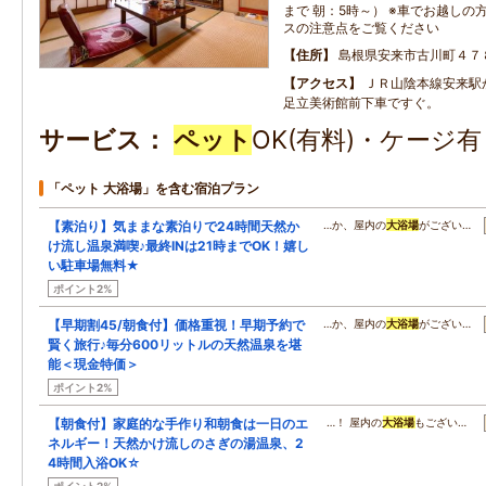
まで 朝：5時～） ※車でお越し
スの注意点をご覧ください
住所
島根県安来市古川町４７
アクセス
ＪＲ山陰本線安来駅
足立美術館前下車ですぐ。
サービス
ペット
OK(有料)・ケージ
「ペット 大浴場」を含む宿泊プラン
【素泊り】気ままな素泊りで24時間天然か
…か、屋内の
大浴場
がござい…
け流し温泉満喫♪最終INは21時までOK！嬉し
い駐車場無料★
ポイント2%
【早期割45/朝食付】価格重視！早期予約で
…か、屋内の
大浴場
がござい…
賢く旅行♪毎分600リットルの天然温泉を堪
能＜現金特価＞
ポイント2%
【朝食付】家庭的な手作り和朝食は一日のエ
…！ 屋内の
大浴場
もござい…
ネルギー！天然かけ流しのさぎの湯温泉、2
4時間入浴OK☆