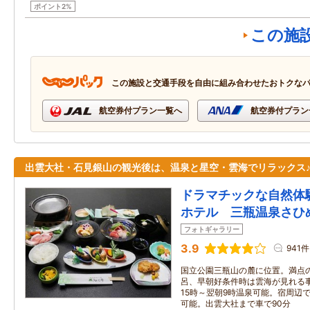
ポイント2%
この施
この施設と交通手段を自由に組み合わせたおトクな
航空券付プラン一覧へ
航空券付プラン
出雲大社・石見銀山の観光後は、温泉と星空・雲海でリラックス
ドラマチックな自然体
ホテル 三瓶温泉さひ
フォトギャラリー
3.9
941件
国立公園三瓶山の麓に位置。満点
呂、早朝好条件時は雲海が見れる
15時～翌朝9時温泉可能。宿周辺
可能。出雲大社まで車で90分