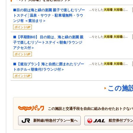
■目の前は海と緑の楽園 親子で楽しむリゾー
…りとした
大浴場
大浴場
に…
トステイ│温泉・サウナ・駐車場無料・ラウ
ンジ有 ＜素泊まり＞
ポイントUP
■【早期割60】 目の前は、海と緑の楽園 親
…りとした
大浴場
大浴場
に…
子で楽しむリゾートステイ＜朝食/ラウンジ
アクセス付＞
ポイントUP
■【連泊プラン】海と自然に囲まれたリゾー
…りとした
大浴場
大浴場
に…
トホテル＜朝食付/ラウンジ付＞
ポイントUP
この施
この施設と交通手段を自由に組み合わせたおトクな
新幹線/特急付プラン一覧へ
航空券付プラ