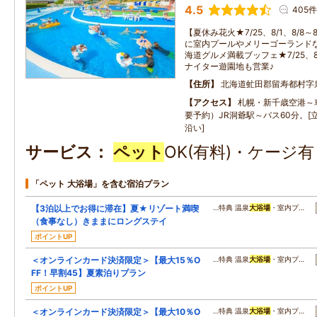
4.5
405件
【夏休み花火★7/25、8/1、8/8～
に室内プールやメリーゴーランド
海道グルメ満載ブッフェ★7/25、8/
ナイター遊園地も営業♪
住所
北海道虻田郡留寿都村字泉
アクセス
札幌・新千歳空港～
要予約）JR洞爺駅～バス60分。[立
沿い]
サービス
ペット
OK(有料)・ケージ
「ペット 大浴場」を含む宿泊プラン
【3泊以上でお得に滞在】夏★リゾート満喫
…特典 温泉
大浴場
・室内プ…
（食事なし）きままにロングステイ
ポイントUP
＜オンラインカード決済限定＞【最大15％O
…特典 温泉
大浴場
・室内プ…
FF！早割45】夏素泊りプラン
ポイントUP
＜オンラインカード決済限定＞【最大10％O
…特典 温泉
大浴場
・室内プ…