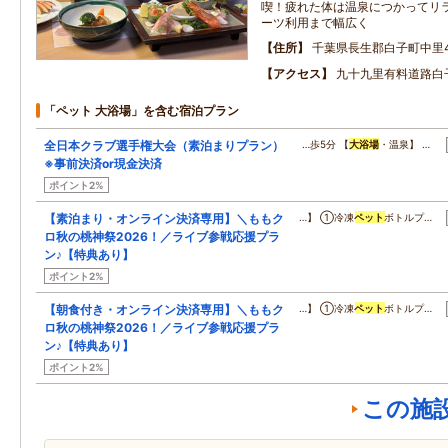
喫！疲れた体は温泉につかってリ
ーツ利用まで幅広く
住所
千葉県長生郡白子町中里44
アクセス
九十九里有料道路白
「ペット 大浴場」を含む宿泊プラン
全日本クラブ選手権大会（素泊まりプラン）
…歩5分 【
大浴場
・温泉】 …
※事前決済or現金決済
ポイント2%
【素泊まり・オンライン決済専用】＼ももク
…】 ①冷凍
ペット
ボトルプ…
ロ秋の桃神祭2026！／ライブ参戦応援プラ
ン♪【特典あり】
ポイント2%
【朝食付き・オンライン決済専用】＼ももク
…】 ①冷凍
ペット
ボトルプ…
ロ秋の桃神祭2026！／ライブ参戦応援プラ
ン♪【特典あり】
ポイント2%
この施