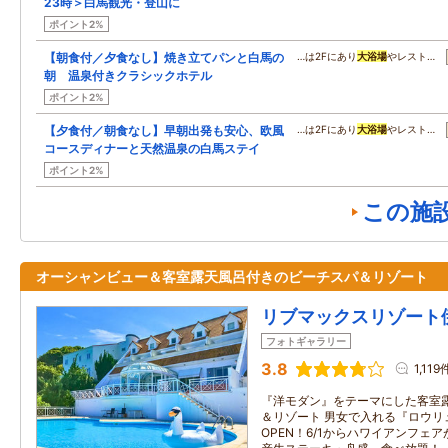
23時＞白馬観光・登山に
ポイント2%
【朝食付／夕食なし】焼き立てパンと白馬の
…は2Fにあり
大浴場
やレスト…
朝 温泉付きクラシックホテル
ポイント2%
【夕食付／朝食なし】早朝出発も安心、欧風
…は2Fにあり
大浴場
やレスト…
コースディナーと天然温泉の白馬ステイ
ポイント2%
この施
オーシャンビュー＆客室露天風呂付きのビーチスパ＆リゾート
リブマックスリゾート
フォトギャラリー
3.8
1,119
『洋モダン』をテーマにした客室
＆リゾート 男女で入れる『ロウリ
OPEN！6/1からハワイアンフェ