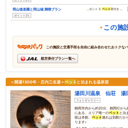
岡山後楽園と岡山城 満喫プラン
…ゼント 3.
ペット
茶付き …
ポイント2%
この施
この施設と交通手段を自由に組み合わせたおトクな
航空券付プラン一覧へ
＜開湯1300年・庄内三名湯＞
ペット
と泊まれる温泉宿
湯田川温泉 仙荘 湯
フォトギャラリー
鶴岡市内から約20分、鶴岡ICから
にある、エリア唯一の
ペット
と泊
様は本館、
ペット
連れは別館だか
ります♪