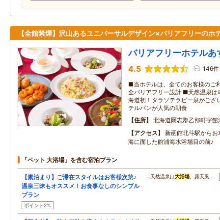
【全館禁煙】沢山あるユニバーサルデザイン×バリアフリーのホ
バリアフリーホテルあ
4.5
146件
■当ホテルは、全てのお客様のご利
全バリアフリー設計 ■天然温泉は
海道初！タラソテラピー泉がござい
テルパンが人気の朝食
住所
北海道爾志郡乙部町字館
アクセス
新函館北斗駅からお
海に面した館浦海水浴場目の前♪
「ペット 大浴場」を含む宿泊プラン
【素泊まり】ご滞在スタイルはお客様次第♪
…天然温泉は
大浴場
、露天風…
温泉三昧もオススメ！お食事なしのシンプル
プラン
ポイント2%