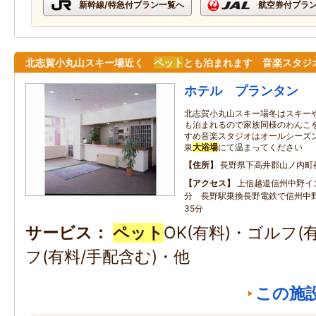
新幹線/特急付プラン一覧へ
航空券付プラ
北志賀小丸山スキー場近く
ペット
とも泊まれます 音楽スタジ
ホテル プランタン
北志賀小丸山スキー場冬はスキー
も泊まれるので家族同様のわんこ
すめ音楽スタジオはオールシーズ
泉
大浴場
にて温まってください
住所
長野県下高井郡山ノ内町夜間
アクセス
上信越道信州中野イ
分 長野駅乗換長野電鉄で信州中
35分
サービス
ペット
OK(有料)・ゴルフ
フ(有料/手配含む)・他
この施