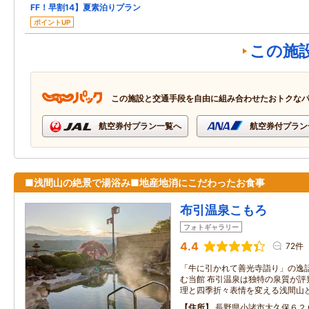
FF！早割14】夏素泊りプラン
ポイントUP
この施
この施設と交通手段を自由に組み合わせたおトクな
航空券付プラン一覧へ
航空券付プラン
■浅間山の絶景で湯浴み■地産地消にこだわったお食事
布引温泉こもろ
フォトギャラリー
4.4
72件
「牛に引かれて善光寺詣り」の逸
む当館 布引温泉は独特の泉質が評
理と四季折々表情を変える浅間山
住所
長野県小諸市大久保６２