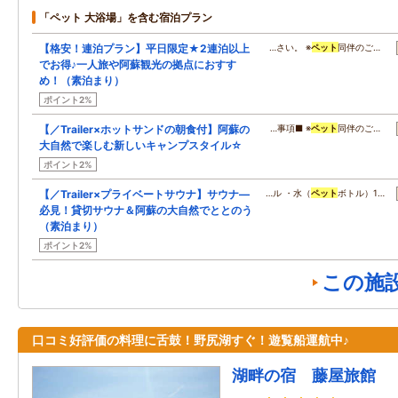
「ペット 大浴場」を含む宿泊プラン
【格安！連泊プラン】平日限定★2連泊以上
…さい。 ※
ペット
同伴のご…
でお得♪一人旅や阿蘇観光の拠点におすす
め！（素泊まり）
ポイント2%
【／Trailer×ホットサンドの朝食付】阿蘇の
…事項■ ※
ペット
同伴のご…
大自然で楽しむ新しいキャンプスタイル☆
ポイント2%
【／Trailer×プライベートサウナ】サウナ―
…ル ・水（
ペット
ボトル）1…
必見！貸切サウナ＆阿蘇の大自然でととのう
（素泊まり）
ポイント2%
この施
口コミ好評価の料理に舌鼓！野尻湖すぐ！遊覧船運航中♪
湖畔の宿 藤屋旅館