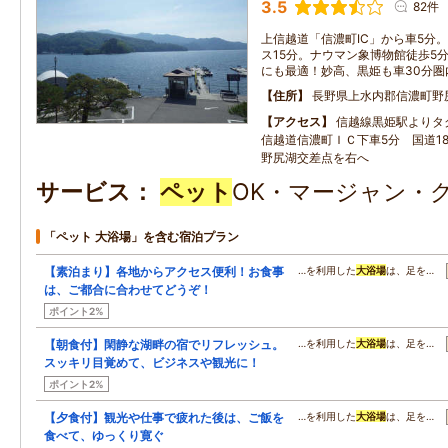
3.5
82件
上信越道「信濃町IC」から車5分
ス15分。ナウマン象博物館徒歩5
にも最適！妙高、黒姫も車30分圏
住所
長野県上水内郡信濃町野
アクセス
信越線黒姫駅よりタ
信越道信濃町ＩＣ下車5分 国道1
野尻湖交差点を右へ
サービス
ペット
OK・マージャン・グ
「ペット 大浴場」を含む宿泊プラン
【素泊まり】各地からアクセス便利！お食事
…を利用した
大浴場
は、足を…
は、ご都合に合わせてどうぞ！
ポイント2%
【朝食付】閑静な湖畔の宿でリフレッシュ。
…を利用した
大浴場
は、足を…
スッキリ目覚めて、ビジネスや観光に！
ポイント2%
【夕食付】観光や仕事で疲れた後は、ご飯を
…を利用した
大浴場
は、足を…
食べて、ゆっくり寛ぐ