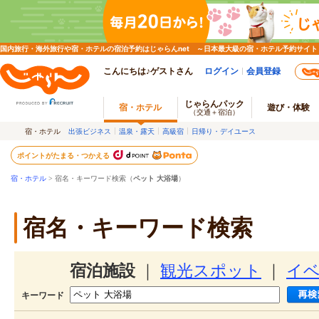
国内旅行・海外旅行や宿・ホテルの宿泊予約はじゃらんnet ～日本最大級の宿・ホテル予約サイト
こんにちは♪ゲストさん
ログイン
会員登録
じゃらんパック
宿・ホテル
遊び・体験
（交通＋宿泊）
宿・ホテル
出張ビジネス
温泉・露天
高級宿
日帰り・デイユース
ポイントがたまる・つかえる
宿・ホテル
> 宿名・キーワード検索（
ペット 大浴場
）
宿名・キーワード検索
宿泊施設
｜
観光スポット
｜
イ
キーワード