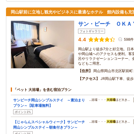
岡山駅前に立地し観光やビジネスに最適なホテル 館内設備も充
サン・ピーチ ＯＫＡ
フォトギャラリー
4.4
598件
岡山駅より徒歩7分と好立地。日
や岡山城へのアクセスも便利。客
呂やリラクゼーションコーナー、
などもご用意。
住所
岡山県岡山市北区駅前町
アクセス
JR岡山駅下車、徒歩
「ペット 大浴場」を含む宿泊プラン
サンピーチ岡山シンプルステイ ～素泊まり
…浴場・・・
大浴場
ほど大き…
プラン～【駐車場無料】
ポイント2%
【じゃらんスペシャルウィーク】サンピーチ
…浴場・・・
大浴場
ほど大き…
岡山シンプルステイ～朝食付きプラン～
ポイント2%