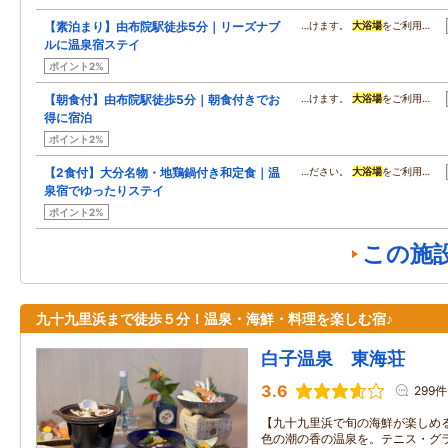
【素泊まり】由布院駅徒歩5分｜リーズナブ
…けます。
大浴場
をご利用…
ルに温泉宿ステイ
ポイント2%
【朝食付】由布院駅徒歩5分｜朝食付きでお
…けます。
大浴場
をご利用…
得に宿泊
ポイント2%
【2食付】大分名物・地鶏鍋付き和定食｜温
…ださい。
大浴場
をご利用…
泉宿でゆったりステイ
ポイント2%
この施
九十九里浜まで徒歩５分！温泉・海鮮・料理を楽しむ宿♪
白子温泉 東海荘
3.6
299件
【九十九里浜で旬の海鮮が楽しめ
色の潮の香の温泉を。テニス・グ