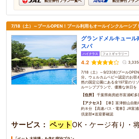
航空券付プラン一覧へ
航空券付プラン
7/18（土）～プールOPEN！プール利用もオールインクルーシブ
グランドメルキュール
スパ
ハイクラス
フォトギャラリー
4.2
3,33
7/18（土）～9/23(水)プールOP
分。ウェルカムベビー認定のお宿
然の国定公園にある全197室のリ
ルーシブプランで、優雅な休日を
住所
千葉県南房総市富浦町多
アクセス
【車】富津館山自動
約８分 【高速バス・電車】JR富
倶楽部※送迎要確認
サービス
ペット
OK・ケージ有り・
「ペット 大浴場」を含む宿泊プラン