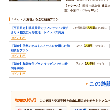
アクセス
関越自動車道-藤岡J
道）小諸IC（ICから10分）
「ペット 大浴場」を含む宿泊プラン
【平日限定】眺望露天でリフレッシュ♪素泊
…の天然温泉
大浴場
までは徒…
まり★観光にも好立地 トイレバス共用
ポイントUP
【朝食】信州の恵みをふんだんに使用した和
…さい 【
大浴場
】 ゆった…
朝食付プラン
ポイントUP
【朝食】和朝食付プラン キャビンで自由時
…下さい 【
大浴場
】 ゆった…
間を満喫♪
ポイントUP
この施
この施設と交通手段を自由に組み合わせたおトクな