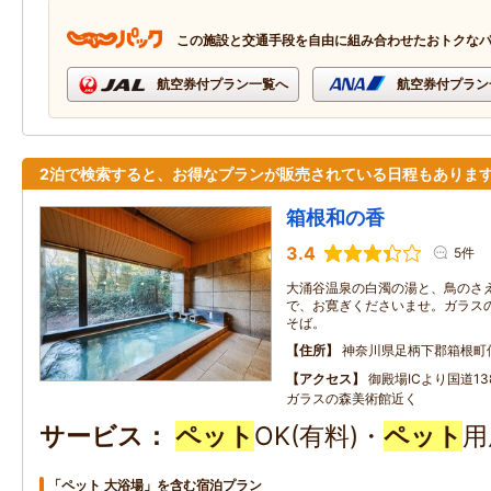
この施設と交通手段を自由に組み合わせたおトクな
航空券付プラン一覧へ
航空券付プラン
2泊で検索すると、お得なプランが販売されている日程もありま
箱根和の香
3.4
5件
大涌谷温泉の白濁の湯と、鳥のさ
で、お寛ぎくださいませ。ガラス
そば。
住所
神奈川県足柄下郡箱根町
アクセス
御殿場ICより国道1
ガラスの森美術館近く
サービス
ペット
OK(有料)・
ペット
用
「ペット 大浴場」を含む宿泊プラン