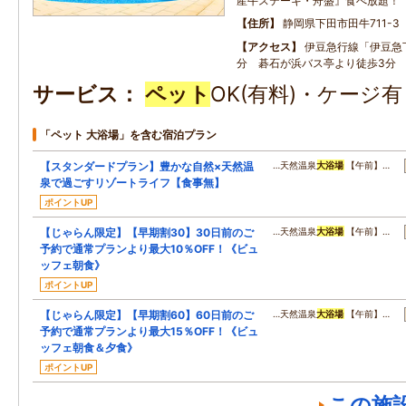
産牛ステーキ・舟盛』食べ放題！
住所
静岡県下田市田牛711-3
アクセス
伊豆急行線「伊豆急
分 碁石が浜バス亭より徒歩3分
サービス
ペット
OK(有料)・ケージ
「ペット 大浴場」を含む宿泊プラン
【スタンダードプラン】豊かな自然×天然温
…天然温泉
大浴場
【午前】…
泉で過ごすリゾートライフ【食事無】
ポイントUP
【じゃらん限定】【早期割30】30日前のご
…天然温泉
大浴場
【午前】…
予約で通常プランより最大10％OFF！《ビュ
ッフェ朝食》
ポイントUP
【じゃらん限定】【早期割60】60日前のご
…天然温泉
大浴場
【午前】…
予約で通常プランより最大15％OFF！《ビュ
ッフェ朝食＆夕食》
ポイントUP
この施