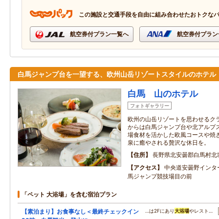
この施設と交通手段を自由に組み合わせたおトクな
航空券付プラン一覧へ
航空券付プラン
白馬ジャンプ台を一望する、欧州山岳リゾートスタイルのホテル
白馬 山のホテル
フォトギャラリー
欧州の山岳リゾートを思わせるク
からは白馬ジャンプ台や北アルプ
場食材を活かした欧風コースや焼
泉に癒やされる贅沢な休日を。
住所
長野県北安曇郡白馬村北
アクセス
中央道安曇野インター
馬ジャンプ競技場目の前
「ペット 大浴場」を含む宿泊プラン
【素泊まり】お食事なし＜最終チェックイン
…は2Fにあり
大浴場
やレスト…