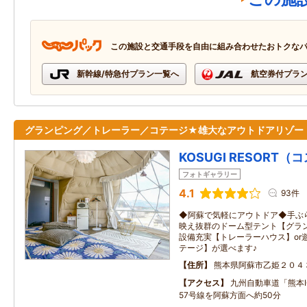
この施設と交通手段を自由に組み合わせたおトクな
新幹線/特急付プラン一覧へ
航空券付プラ
グランピング／トレーラー／コテージ★雄大なアウトドアリゾー
KOSUGI RESORT
フォトギャラリー
4.1
93件
◆阿蘇で気軽にアウトドア◆手ぶら
映え抜群のドーム型テント【グラン
設備充実【トレーラーハウス】or
テージ】が選べます♪
住所
熊本県阿蘇市乙姫２０４
アクセス
九州自動車道「熊本
57号線を阿蘇方面へ約50分