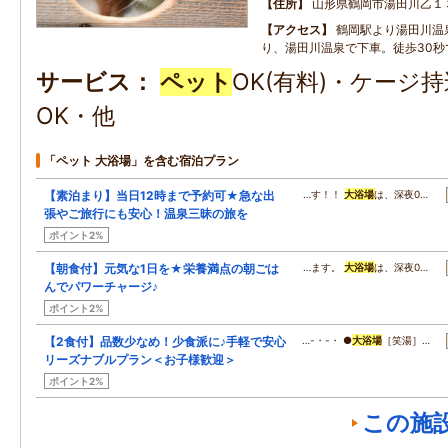
住所
山形県鶴岡市湯田川乙１
アクセス
鶴岡駅より湯田川温
り、湯田川温泉で下車。徒歩30秒
サービス
ペット
OK(有料)・ケージ
OK・他
「ペット 大浴場」を含む宿泊プラン
【素泊まり】当日12時まで予約可★急な出
…す！！
大浴場
は、深夜0…
張やご旅行にも安心！温泉三昧の旅を
ポイント2%
【朝食付】元気な1日を★栄養満点の朝ごは
…ます。
大浴場
は、深夜0…
んでパワーチャージ♪
ポイント2%
【2食付】品数少なめ！少食派に♪手軽で安心
…-・-・ ●
大浴場
［笑湯］…
リーズナブルプラン＜お子様歓迎＞
ポイント2%
この施