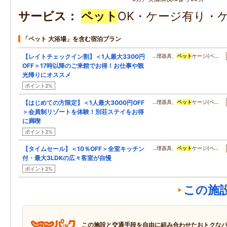
サービス
ペット
OK・ケージ有り・
「ペット 大浴場」を含む宿泊プラン
【レイトチェックイン割】＜1人最大3300円
…理器具、
ペット
ケージ(ペ…
OFF＞17時以降のご来館でお得！お仕事や観
光帰りにオススメ
ポイント2%
【はじめての方限定】＜1人最大3000円OFF
…理器具、
ペット
ケージ(ペ…
＞会員制リゾートを体験！別荘ステイをお得
に満喫
ポイント2%
【タイムセール】＜10％OFF＞全室キッチン
…理器具、
ペット
ケージ(ペ…
付・最大3LDKの広々客室が自慢
ポイント2%
この施
この施設と交通手段を自由に組み合わせたおトクな