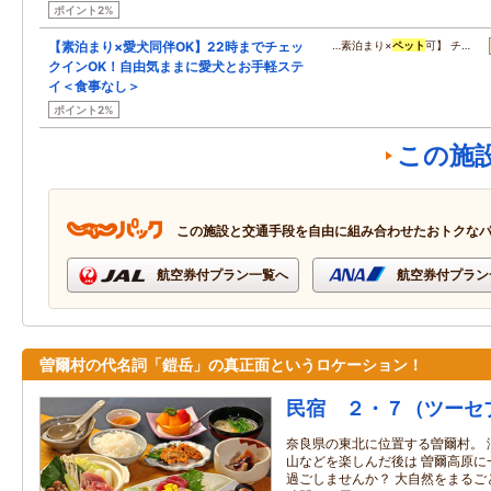
ポイント2%
【素泊まり×愛犬同伴OK】22時までチェッ
…素泊まり×
ペット
可】 チ…
クインOK！自由気ままに愛犬とお手軽ステ
イ＜食事なし＞
ポイント2%
この施
この施設と交通手段を自由に組み合わせたおトクな
航空券付プラン一覧へ
航空券付プラン
曽爾村の代名詞「鎧岳」の真正面というロケーション！
民宿 ２・７（ツーセ
奈良県の東北に位置する曽爾村。 
山などを楽しんだ後は 曽爾高原に
過ごしませんか？ 大自然をまるご