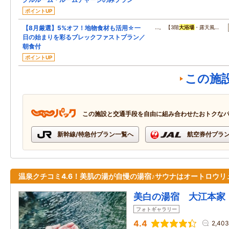
ポイントUP
【8月厳選】5%オフ！地物食材も活用☆一
…。 【3階
大浴場
・露天風…
日の始まりを彩るブレックファストプラン／
朝食付
ポイントUP
この施
この施設と交通手段を自由に組み合わせたおトクな
新幹線/特急付プラン一覧へ
航空券付プラ
温泉クチコミ4.6！美肌の湯が自慢の湯宿♪サウナはオートロウリ
美白の湯宿 大江本家
フォトギャラリー
4.4
2,40