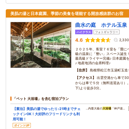
美肌の湯と日本庭園、季節の美食を堪能する開放感抜群のお宿
曲水の庭 ホテル玉泉
ハイクラス
フォトギャラリー
4.6
2,33
２０２５年、客室７６室を「畳に
級の温泉に「整い」スペース誕生
最高級ドライヤー完備♪ 日本庭園
♪ 地産地消の会席料理♪
住所
島根県松江市玉湯町玉造
アクセス
出雲空港から車で30
からは車で５分（無料送迎あり）。
下)より徒歩3分。
「ペット 大浴場」を含む宿泊プラン
【素泊】美肌の湯でゆったり♪21時までチェ
…内最大級の
大浴場
「神戸湯…
ックインOK！大好評のフリードリンクも利
用可能！
ポイントUP