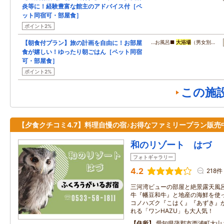
炎等に！経験豊富な館主のアドバイス付［ペ
ット同宿可・部屋食］
ポイント2%
【朝食付プラン】旅の計画を自由に！お部屋
…お風呂■
大浴場
（男女別…
食が嬉しい！ゆったり朝ごはん［ペット同宿
可・部屋食］
ポイント2%
この施
【夕食クチコミ4.7】料理自慢の宿♪お得なファミリープラン販売
和のリゾート はづ
フォトギャラリー
4.2
218件
三河湾ビューの部屋と絶景露天風
牛『幡豆和牛』と地産の海鮮を使
コノハズク『こはく』『あずき』
れる「ワンHAZU」も大人気！
住所
愛知県蒲郡市西浦町大山