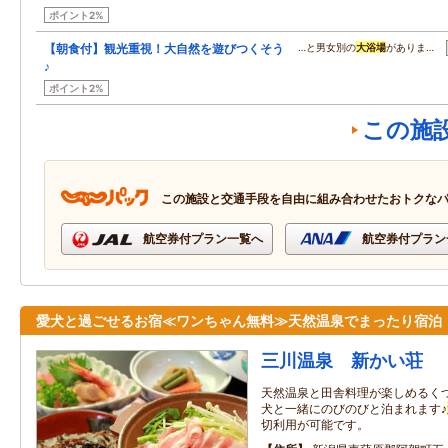
ポイント2%
【朝食付】観光重視！大自然を遊びつくそう
…と男女別の
大浴場
がありま…
♪
ポイント2%
この施
この施設と交通手段を自由に組み合わせたおトクな
航空券付プラン一覧へ
航空券付プラン
愛犬と過ごせるお宿≪ワンちゃん無料≫天然温泉でまったり宿泊
三川温泉 新かい荘
天然温泉と田舎料理が楽しめるく
犬と一緒にのびのびと泊まれます♪
切利用が可能です。