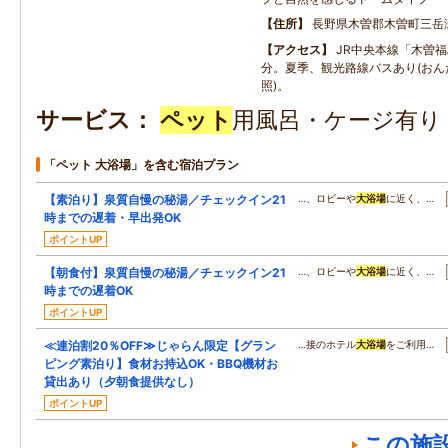
住所
長野県木曽郡木曽町三岳
アクセス
JR中央本線「木曽福
分。夏季、観光路線バスあり(おん
照)。
サービス
ペット
用風呂・ケージ有り
「ペット 大浴場」を含む宿泊プラン
【素泊り】泉質自慢の秘湯／チェックイン21
…、ロビーや
大浴場
に近く、…
時までの遅着・早出発OK
ポイントUP
【朝食付】泉質自慢の秘湯／チェックイン21
…、ロビーや
大浴場
に近く、…
時までの遅着OK
ポイントUP
≪連泊割20％OFF≫じゃらん限定【グラン
…接のホテル
大浴場
をご利用…
ピング素泊り】食材お持込OK・BBQ機材お
貸出あり（夕朝食提供なし）
ポイントUP
この施