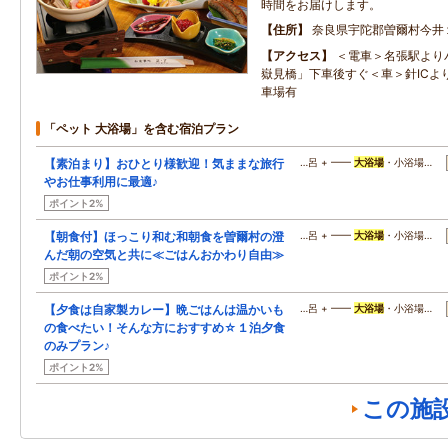
時間をお届けします。
住所
奈良県宇陀郡曽爾村今井
アクセス
＜電車＞名張駅より
嶽見橋」下車後すぐ＜車＞針ICよ
車場有
「ペット 大浴場」を含む宿泊プラン
【素泊まり】おひとり様歓迎！気ままな旅行
…呂 + ━━
大浴場
・小浴場…
やお仕事利用に最適♪
ポイント2%
【朝食付】ほっこり和む和朝食を曽爾村の澄
…呂 + ━━
大浴場
・小浴場…
んだ朝の空気と共に≪ごはんおかわり自由≫
ポイント2%
【夕食は自家製カレー】晩ごはんは温かいも
…呂 + ━━
大浴場
・小浴場…
の食べたい！そんな方におすすめ☆１泊夕食
のみプラン♪
ポイント2%
この施