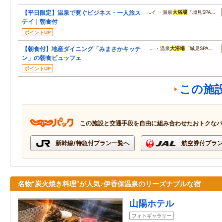
【平日限定】温泉で寛ぐビジネス・一人旅ス
…イ ・温泉
大浴場
「城見SPA…
テイ｜朝食付
ポイントUP
【朝食付】地産ダイニング「みまさかキッチ
… ・温泉
大浴場
「城見SPA…
ン」の朝食ビュッフェ
ポイントUP
この施
この施設と交通手段を自由に組み合わせたおトクな
新幹線/特急付プラン一覧へ
航空券付プラ
名物“炭火焼き料理”が人気♪伊香保温泉のリーズナブルな宿
山陽ホテル
フォトギャラリー