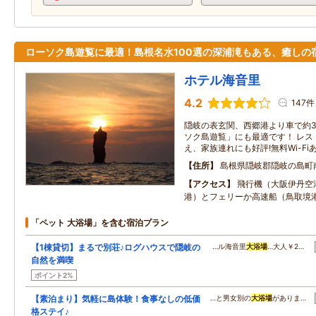
ローソク島遊覧に最適！島根名水100選の深浦滝もある、癒しの
ホテル海音里
4.2
147件
隠岐の表玄関、西郷港より車で約3
ソク島遊覧」にも最適です！ レス
え、家族連れにも好評!無料Wi-Fi
住所
島根県隠岐郡隠岐の島町
アクセス
飛行機（大阪伊丹空
港）とフェリーか高速船（鳥取境
「ペット 大浴場」を含む宿泊プラン
【1棟貸切】まるで別荘♪ログハウスで隠岐の
…ル海音里
大浴場
…大人￥2…
自然を満喫
ポイント2%
【素泊まり】気軽に島体験！食事なしの低価
…と男女別の
大浴場
がありま…
格ステイ♪