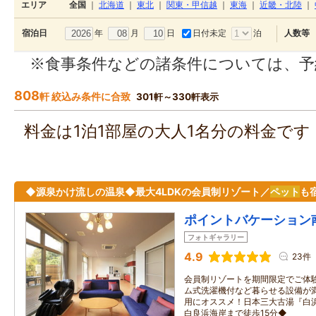
エリア
全国
｜
北海道
｜
東北
｜
関東・甲信越
｜
東海
｜
近畿・北陸
｜
年
月
日
日付未定
泊
宿泊日
人数等
※食事条件などの諸条件については、予
808
軒 絞込み条件に合致
301軒～330軒表示
料金は1泊1部屋の大人1名分の料金で
◆源泉かけ流しの温泉◆最大4LDKの会員制リゾート／
ペット
も
ポイントバケーション
フォトギャラリー
4.9
23件
会員制リゾートを期間限定でご体
ム式洗濯機付など暮らせる設備が
用にオススメ！日本三大古湯『白
白良浜海岸まで徒歩15分◆