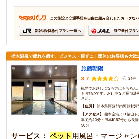
この施設と交通手段を自由に組み合わせたおトクな
新幹線/特急付プラン一覧へ
航空券付プラ
栃木温泉で疲れを癒す。ビジネス・観光に！団体のお客様も大歓
旅館朝陽
3.7
31件
観光でお越しになる方はもちろん
もお勧めです。お仕事など長期滞
さい。
住所
熊本県阿蘇郡南阿蘇村河
アクセス
熊本空港より俵山ト
車で約40分・熊本IC57号から長
50分
サービス
ペット
用風呂・マージャン(