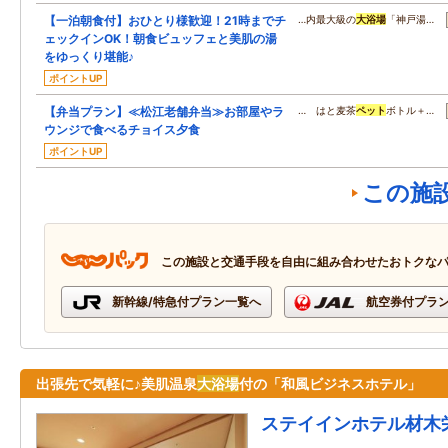
【一泊朝食付】おひとり様歓迎！21時までチ
…内最大級の
大浴場
「神戸湯…
ェックインOK！朝食ビュッフェと美肌の湯
をゆっくり堪能♪
ポイントUP
【弁当プラン】≪松江老舗弁当≫お部屋やラ
… はと麦茶
ペット
ボトル＋…
ウンジで食べるチョイス夕食
ポイントUP
この施
この施設と交通手段を自由に組み合わせたおトクな
新幹線/特急付プラン一覧へ
航空券付プラ
出張先で気軽に♪美肌温泉
大浴場
付の「和風ビジネスホテル」
ステイインホテル材木