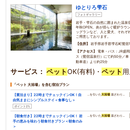
ゆとりろ雫石
フォトギャラリー
岩手・雫石の自然に囲まれた温泉宿
年秋OPEN。炎が揺らぐ暖炉ラウ
ッグランなど、人と愛犬、それぞ
ご用意しております。
住所
岩手県岩手郡雫石町鶯宿10
アクセス
電車・バス：JR盛岡
ス（鶯宿温泉行）にて約50分／車：
動車道）より約25分
サービス
ペット
OK(有料)・
ペット
用
「ペット 大浴場」を含む宿泊プラン
【素泊まり】22時までチェックインOK！自
…を引いた
大浴場
湯ざわり…
由気ままにシンプルステイ＜食事なし＞
ポイント2%
【朝食付き】22時までチェックインOK！ 岩
…を引いた
大浴場
湯ざわり…
手の恵みを味わう朝食付きプラン＜朝食のみ
＞