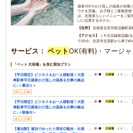
源泉100％かけ流しの温泉が自慢
ウナを完備。 お子様とご家族皆様
は、北海道らしいメニューをご提供
いに位置するホテル。
住所
北海道北見市留辺蘂町温
アクセス
ＪＲ石北線留辺蘂(る
で20分。北見市北見駅から車で約
サービス
ペット
OK(有料)・マージャ
「ペット 大浴場」を含む宿泊プラン
【平日限定】ビジネス＆お一人様歓迎！大型
… 泉-■
大浴場
１４：…
車駐車可◎源泉かけ流しの温泉を仕事の拠点
に♪＜素泊り＞
ポイントUP
【平日限定】ビジネス＆お一人様歓迎！大型
… 泉-■
大浴場
１４：…
車駐車可◎源泉かけ流しの温泉を仕事の拠点
に♪＜朝食付＞
ポイントUP
【連泊割】連泊でゆったり滞在◎観光・出張
… 泉-■
大浴場
１４：…