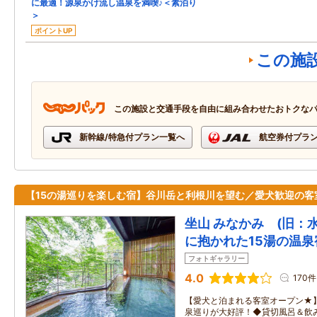
に最適！源泉かけ流し温泉を満喫♪＜素泊り
＞
ポイントUP
この施
この施設と交通手段を自由に組み合わせたおトクな
新幹線/特急付プラン一覧へ
航空券付プラ
【15の湯巡りを楽しむ宿】谷川岳と利根川を望む／愛犬歓迎の客
坐山 みなかみ (旧：
に抱かれた15湯の温泉
フォトギャラリー
4.0
170件
【愛犬と泊まれる客室オープン★】
泉巡りが大好評！◆貸切風呂＆飲