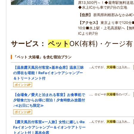
席13,500円～！◆最寄駅無料送
◆水上ICから車で約7分の立地
住所
群馬県利根郡みなかみ町
アクセス
東京より車で120分
10分■水上駅・上毛高原駅へ【無
ICより約7分
サービス
ペット
OK(有料)・ケージ
「ペット 大浴場」を含む宿泊プラン
【温泉露天風呂付客室×基本会席】温泉三昧
…んですが、
大浴場
には入れ…
の滞在を堪能！ReFaイオンケアシャンプー
＆トリートメント付
ポイントUP
【会場食／愛犬と泊まれる客室】お食事処で
…。ロビーや
大浴場
等のパブ…
夕朝食だからお得に宿泊！夕食時飲み放題付
♪≪お日にち限定≫
ポイントUP
【露天風呂付客室×一人旅】女性に嬉しいRe
…んですが、
大浴場
には入れ…
Faイオンケアシャンプー＆イオンケアトリー
トメント付！基本会席