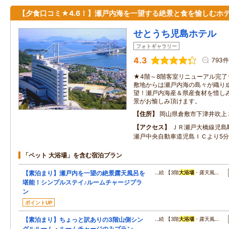
【夕食口コミ★4.6！】瀬戸内海を一望する絶景と食を愉しむホ
せとうち児島ホテル
フォトギャラリー
4.3
793件
★4階～8階客室リニューアル完
敷地からは瀬戸内海の島々が織り
望！瀬戸内海産＆県産食材を惜し
景がお愉しみ頂けます。
住所
岡山県倉敷市下津井吹上
アクセス
ＪＲ瀬戸大橋線児島
瀬戸中央自動車道児島ＩＣより5
「ペット 大浴場」を含む宿泊プラン
【素泊まり】瀬戸内を一望の絶景露天風呂を
…続 【3階
大浴場
・露天風…
堪能！シンプルステイ♪ルームチャージプラ
ン
ポイントUP
【素泊まり】ちょっと訳ありの3階山側シン
…続 【3階
大浴場
・露天風…
グルルーム・ルームチャージのみプラン