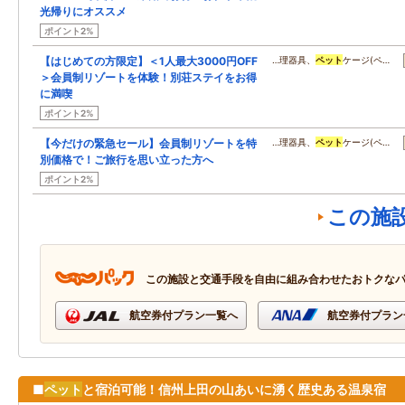
光帰りにオススメ
ポイント2%
【はじめての方限定】＜1人最大3000円OFF
…理器具、
ペット
ケージ(ペ…
＞会員制リゾートを体験！別荘ステイをお得
に満喫
ポイント2%
【今だけの緊急セール】会員制リゾートを特
…理器具、
ペット
ケージ(ペ…
別価格で！ご旅行を思い立った方へ
ポイント2%
この施
この施設と交通手段を自由に組み合わせたおトクな
航空券付プラン一覧へ
航空券付プラン
■
ペット
と宿泊可能！信州上田の山あいに湧く歴史ある温泉宿