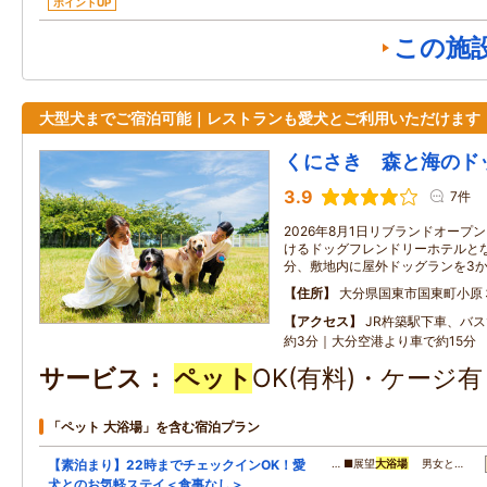
ポイントUP
この施
大型犬までご宿泊可能｜レストランも愛犬とご利用いただけます
くにさき 森と海のド
3.9
7件
2026年8月1日リブランドオープ
けるドッグフレンドリーホテルとな
分、敷地内に屋外ドッグランを3
住所
大分県国東市国東町小原
アクセス
JR杵築駅下車、バ
約3分｜大分空港より車で約15分
サービス
ペット
OK(有料)・ケージ
「ペット 大浴場」を含む宿泊プラン
【素泊まり】22時までチェックインOK！愛
… ■展望
大浴場
男女と…
犬とのお気軽ステイ＜食事なし＞