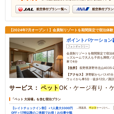
航空券付プラン一覧へ
航空券付プラン
【2024年7月オープン！】会員制リゾートを期間限定で宿泊体験
ポイントバケーション
フォトギャラリー
会員制リゾートを期間限定で宿泊
ッズルームで大人も子供も満喫／
車で4分
住所
長野県茅野市北山4035‐2
アクセス
茅野駅からバス41
ウェイから車5分・徒歩12分／諏訪
サービス
ペット
OK・ケージ有り・
「ペット 大浴場」を含む宿泊プラン
【レイトチェックイン割】＜1人最大3300円
…理器具、
ペット
ケージ(ペ…
OFF＞17時以降のご来館でお得！お仕事や観