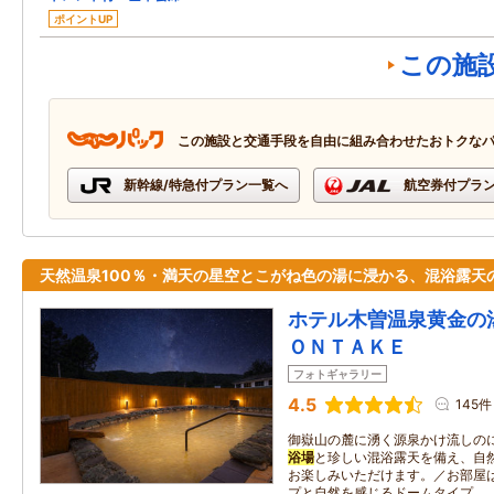
ポイントUP
この施
この施設と交通手段を自由に組み合わせたおトクな
新幹線/特急付プラン一覧へ
航空券付プラ
天然温泉100％・満天の星空とこがね色の湯に浸かる、混浴露天
ホテル木曽温泉黄金の
ＯＮＴＡＫＥ
フォトギャラリー
4.5
145件
御嶽山の麓に湧く源泉かけ流しのに
浴場
と珍しい混浴露天を備え、自
お楽しみいただけます。／お部屋
プと自然を感じるドームタイプ