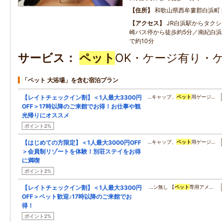
住所
和歌山県西牟婁郡白浜町
アクセス
JR白浜駅からタクシ
崎バス停から徒歩約5分／南紀白
で約10分
サービス
ペット
OK・ケージ有り・
「ペット 大浴場」を含む宿泊プラン
【レイトチェックイン割】＜1人最大3300円
…キャップ、
ペット
用ゲージ…
OFF＞17時以降のご来館でお得！お仕事や観
光帰りにオススメ
ポイント2%
【はじめての方限定】＜1人最大3000円OFF
…キャップ、
ペット
用ゲージ…
＞会員制リゾートを体験！別荘ステイをお得
に満喫
ポイント2%
【レイトチェックイン割】＜1人最大3300円
…ン無し 【
ペット
専用アメ…
OFF＞ペット歓迎♪17時以降のご来館でお
得！
ポイント2%