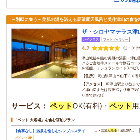
～別邸に集う～美肌の湯を湛える展望露天風呂と美作津山の食を
ザ・シロヤマテラス津
ハイクラス
フォトギャラリー
4.7
1,012
津山城跡を臨む美肌の湯殿・津山温
げるご当地牛ステーキ付懐石コー
を堪能。ミシュランガイド3パビ
住所
岡山県津山市山下３０番
アクセス
JR津山駅より徒歩で
／津山ICまたは院庄ICより車で約
り車で約70分
サービス
ペット
OK(有料)・
ペット
用
「ペット 大浴場」を含む宿泊プラン
【食事なし】温泉を愉しむシンプルステイ
… ・温泉
大浴場
「城見SPA…
ポイントUP