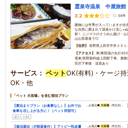
霊泉寺温泉 中屋旅館
3.2
54件
建物には年季が入っていますが全身
な自然に囲まれて源泉かけ流し×
群！ ニジマスのそうめん揚げ・山
はお部屋食で◎
住所
長野県上田市平井２５１
アクセス
車/東部湯の丸IC40
電車/長野新幹線上田駅下車、鹿教
宮沢下車後 送迎あり
サービス
ペット
OK(有料)・ケージ
OK・他
「ペット 大浴場」を含む宿泊プラン
【素泊まりプラン（お食事なし）】お外でお
…お風呂■
大浴場
（男女別…
食事を召し上がる方に！［ペット同宿可］
ポイント2%
【連泊湯治（夕朝昼食付）】アトピー性皮膚
…お風呂■
大浴場
（男女別…