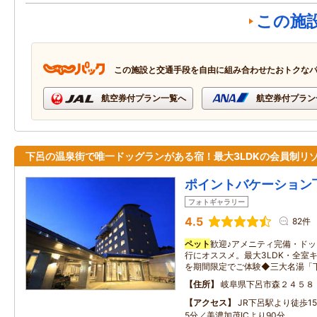
この施
この施設と交通手段を自由に組み合わせたおトクな
航空券付プラン一覧へ
航空券付プラン
下呂の温泉街で唯一ドッグランがある宿！最大3LDKの会員制リ
ポイントバケーション
フォトギャラリー
4.5
82件
ペット
歓迎♪アメニティ完備・ド
行にオススメ。最大3LDK・全室
を期間限定でご体験◆三大名湯「
住所
岐阜県下呂市森２４５８
アクセス
JR下呂駅より徒歩1
5分／美濃加茂ICより90分