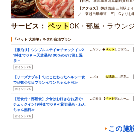
住所
新潟県東蒲原郡阿賀町五
アクセス
磐越西線 三川駅よ
／ 磐越自動車道 三川ICよりお車
サービス
ペット
OK・部屋・ラウンジ
「ペット 大浴場」を含む宿泊プラン
【素泊り】シンプルステイ★チェックイン2
…ださい ◆
ペット
とご宿泊…
1時までＯＫ～天然温泉100％のかけ流し温
泉～
ポイント2%
【リーズナブル】旬にこだわったヘルシー食
…プは、
大浴場
にご用意…
で品数少な目プラン≪ワンちゃん不可≫
ポイント2%
【朝食付・部屋食】夕食はお好きなお店で♪
…労回復 【
ペット
宿泊ルー…
チェックイン19時までＯＫ≪貸切温泉・わん
ちゃん無料≫
ポイント2%
この施