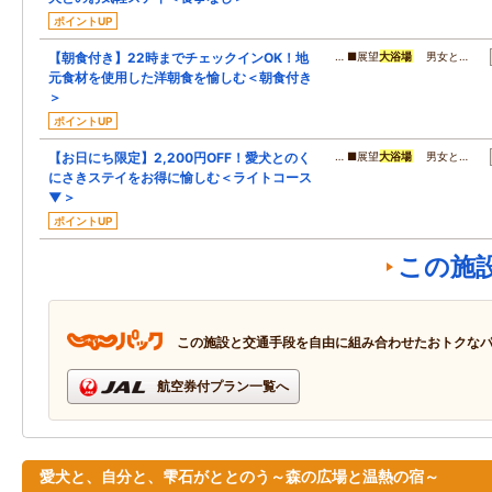
ポイントUP
【朝食付き】22時までチェックインOK！地
… ■展望
大浴場
男女と…
元食材を使用した洋朝食を愉しむ＜朝食付き
＞
ポイントUP
【お日にち限定】2,200円OFF！愛犬とのく
… ■展望
大浴場
男女と…
にさきステイをお得に愉しむ＜ライトコース
▼＞
ポイントUP
この施
この施設と交通手段を自由に組み合わせたおトクな
航空券付プラン一覧へ
愛犬と、自分と、雫石がととのう～森の広場と温熱の宿～