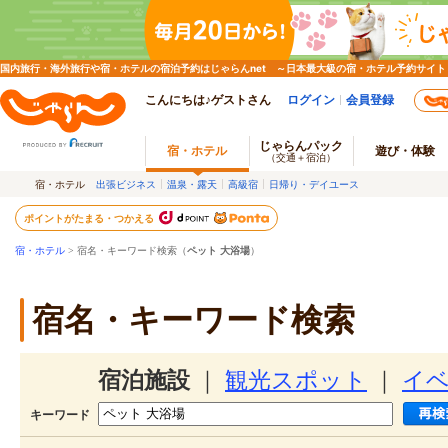
国内旅行・海外旅行や宿・ホテルの宿泊予約はじゃらんnet ～日本最大級の宿・ホテル予約サイト
こんにちは♪ゲストさん
ログイン
会員登録
じゃらんパック
宿・ホテル
遊び・体験
（交通＋宿泊）
宿・ホテル
出張ビジネス
温泉・露天
高級宿
日帰り・デイユース
ポイントがたまる・つかえる
宿・ホテル
> 宿名・キーワード検索（
ペット 大浴場
）
宿名・キーワード検索
宿泊施設
｜
観光スポット
｜
イ
キーワード