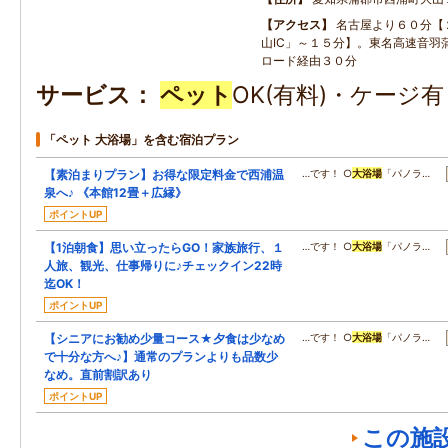
アクセス
名古屋より６０分【
山ⅠC」～１５分】。東名高速音羽
ロード経由３０分
サービス
ペット
OK(有料)・ケージ
「ペット 大浴場」を含む宿泊プラン
【素泊まりプラン】お得な限定料金で西浦温
…です！ ○
大浴場
「パノラ…
泉へ♪ 《本館12畳＋広縁》
ポイントUP
【1泊朝食】思い立ったらGO！家族旅行、１
…です！ ○
大浴場
「パノラ…
人旅、観光、仕事帰りに♪チェックイン22時
迄OK！
ポイントUP
【シニアにお勧め少量コース★夕食は少なめ
…です！ ○
大浴場
「パノラ…
で十分な方へ♪】通常のプランよりも品数少
なめ。直前割訳あり
ポイントUP
この施