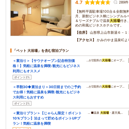
4.7
289件
【無料平面駐車場100台＆全館無料W
月、新館ビジネス棟にシングルルー
＆リーズナブルで温泉
大浴場
付き
めの和風ビジネスホテルです。
住所
山形県上山市新湯６－１
アクセス
かみのやま温泉ICよ
「ペット 大浴場」を含む宿泊プラン
＜素泊り＞【サウナオープン記念特別価
…が2箇所の
大浴場
にオープ…
格！】気軽に温泉を満喫♪観光にもビジネス
利用にもオススメ
ポイント2%
＜早割30◆素泊まり＞30日前までのご予約
…が2箇所の
大浴場
にオープ…
でお得！気軽に温泉を満喫♪観光にもビジネ
ス利用にもおすすめ
ポイント2%
＜素泊りプラン＞【じゃらん限定！ポイント
… ■温泉
大浴場
・露天風…
10％プラン】泊まって貯めるポイントUPプ
ラン！気軽に温泉を満喫