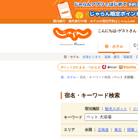
国内旅行・海外旅行や宿・ホテルの宿泊予約はじゃらんnet
こんにちは♪ゲストさん
じ
宿・ホテル
宿・ホテル
出張ビジネス
温泉・露天
高級宿
ポイントがたまる・つかえる
宿・ホテル
> 宿名・キーワード検索（
ペット 大浴場
）
宿名・キーワード検索
宿泊施設
｜
観光スポット
｜
イ
キーワード
エリア
全国
｜
北海道
｜
東北
｜
関東