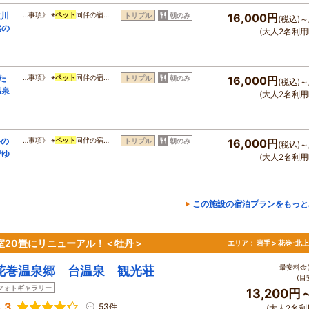
秋川
…事項》 ※
ペット
同伴の宿…
トリプル
朝のみ
16,000円
(税込)～
然の
(大人2名利用
た
…事項》 ※
ペット
同伴の宿…
トリプル
朝のみ
16,000円
(税込)～
温泉
(大人2名利用
谷の
…事項》 ※
ペット
同伴の宿…
トリプル
朝のみ
16,000円
(税込)～
でゆ
(大人2名利用
この施設の宿泊プランをもっと
室20畳にリニューアル！＜牡丹＞
エリア：
岩手 > 花巻･北
最安料金(
花巻温泉郷 台温泉 観光荘
(目
フォトギャラリー
13,200円
.3
53件
(大人2名利