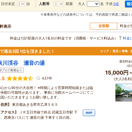
日付未定
泊
部屋
大人
名 子供
0名
人数等
※食事条件などの諸条件については、予約画面で再度ご確認く
合致順
料金が
0軒表示
料金は1泊1部屋の大人1名分の料金です（消費税・サービス料込み）
料金
で過去3回 1位を頂きました！
エリア：
東京 > 青梅
最安料金(
秋川渓谷 瀬音の湯
(目
宿ブログ新着あり
15,000円
.5
437件
(大人2名利
都心から90分の大自然！ ※時期により営業時間短縮または臨
時休館の可能性があります。 事前に当館ホームページにてご
確認いただきますようお願い致します。
住所
東京都あきる野市乙津５６５
アクセス
ＪＲ五日市線で終点 武蔵五日市駅 下
MAP
車、西東京バスにて 瀬音の湯 下車すぐ目の前。