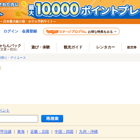
 ～日本最大級の宿・ホテル予約サイト～
ログイン
会員登録
お得な特典をみる
ゃらんパック
遊び・体験
観光ガイド
レンタカー
航空券
（交通＋宿泊）
日帰り・デイユース
ベント
・甲信越
｜
東海
｜
近畿・北陸
｜
中国・四国
｜
九州・沖縄