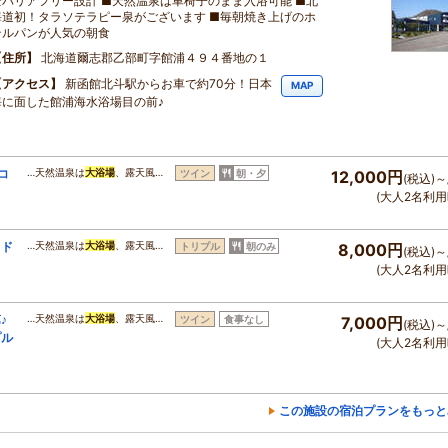
全バリアフリー設計 ■天然温泉は車椅子のまま入浴可能 ■北
海道初！タラソテラピー泉がございます ■毎朝焼き上げのホ
テルパンが人気の朝食
住所
北海道爾志郡乙部町字館浦４９４番地の１
アクセス
新函館北斗駅からお車で約70分！日本
MAP
海に面した館浦海水浴場目の前♪
コ
…天然温泉は
大浴場
、露天風…
ツイン
朝・夕
12,000円
(税込)～
(大人2名利用
イド
…天然温泉は
大浴場
、露天風…
トリプル
朝のみ
8,000円
(税込)～
(大人2名利用
♪
…天然温泉は
大浴場
、露天風…
ツイン
食事なし
7,000円
(税込)～
プル
(大人2名利用
この施設の宿泊プランをもっと