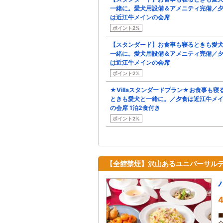
一緒に。愛犬用設備＆アメニティ完備／
は近江牛メインの会席
ポイント2%
【スタンダード】お食事も寝るときも愛
一緒に。愛犬用設備＆アメニティ完備／
は近江牛メインの会席
ポイント2%
★Villaスタンダードプラン★お食事も寝
ときも愛犬と一緒に。／夕食は近江牛メ
の会席 1泊2食付き
ポイント2%
【全館禁煙】沢山あるユニバーサル
4