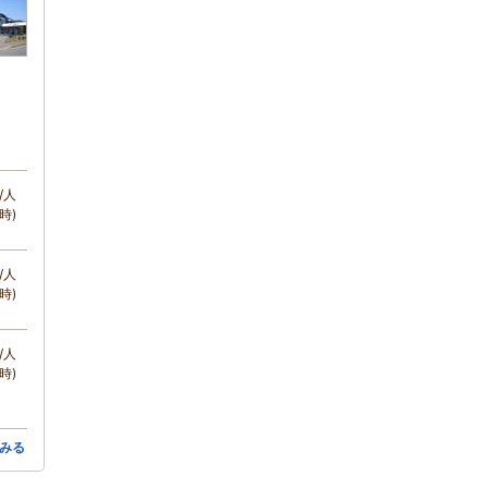
/人
時)
/人
時)
/人
時)
みる