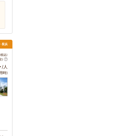
根・長浜
税込)
安)
～
/人
用時)