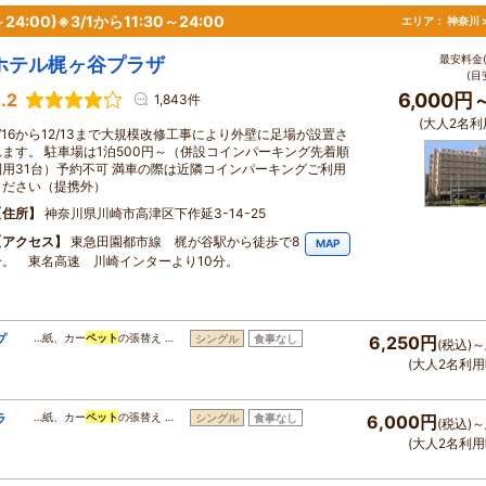
4:00)※3/1から11:30～24:00
エリア：
神奈川 
最安料金(
ホテル梶ヶ谷プラザ
(目
.2
6,000円
1,843件
(大人2名利
8/16から12/13まで大規模改修工事により外壁に足場が設置さ
れます。 駐車場は1泊500円～（併設コインパーキング先着順
利用31台）予約不可 満車の際は近隣コインパーキングご利用
ください（提携外）
住所
神奈川県川崎市高津区下作延3-14-25
アクセス
東急田園都市線 梶が谷駅から徒歩で8
MAP
分。 東名高速 川崎インターより10分。
プ
…紙、カー
ペット
の張替え …
シングル
食事なし
6,250円
(税込)～
(大人2名利用
ラ
…紙、カー
ペット
の張替え …
シングル
食事なし
6,000円
(税込)～
(大人2名利用