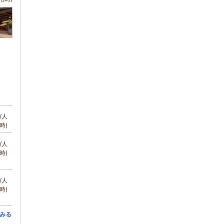
/人
時)
/人
時)
/人
時)
みる