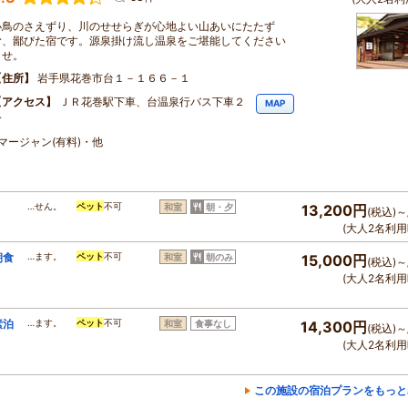
小鳥のさえずり、川のせせらぎが心地よい山あいにたたず
む、鄙びた宿です。源泉掛け流し温泉をご堪能してください
ませ。
住所
岩手県花巻市台１－１６６－１
アクセス
ＪＲ花巻駅下車、台温泉行バス下車２
MAP
分
マージャン(有料)・他
…せん。
ペット
不可
和室
朝・夕
13,200円
(税込)～
(大人2名利用
朝食
…ます。
ペット
不可
和室
朝のみ
15,000円
(税込)～
(大人2名利用
素泊
…ます。
ペット
不可
和室
食事なし
14,300円
(税込)～
(大人2名利用
この施設の宿泊プランをもっと