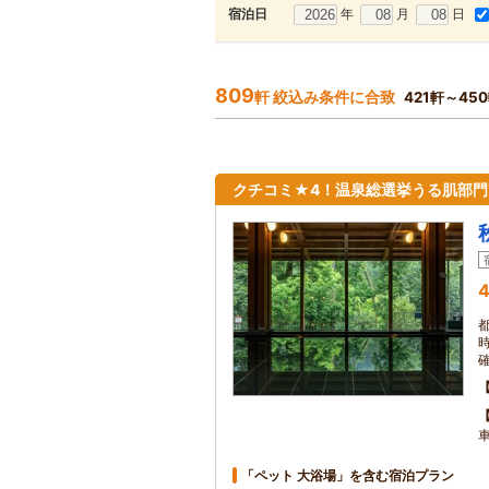
年
月
日
宿泊日
809
軒 絞込み条件に合致
421軒～45
クチコミ★4！温泉総選挙うる肌部門
4
「ペット 大浴場」を含む宿泊プラン