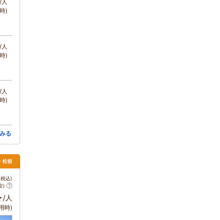
/人
時)
/人
時)
/人
時)
みる
・松前
税込)
安)
～
/人
用時)