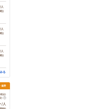
/人
時)
/人
時)
/人
時)
みる
上･遠野
税込)
安)
～
/人
用時)