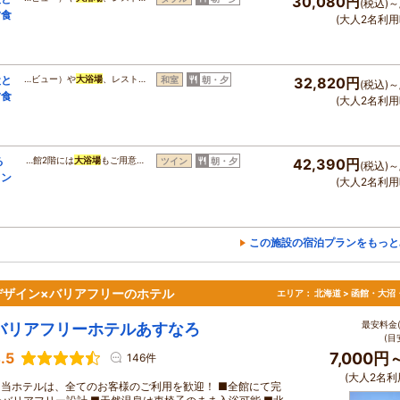
30,080円
(税込)～
夕食
(大人2名利用
犬と
…ビュー）や
大浴場
、レスト…
和室
朝・夕
32,820円
(税込)～
夕食
(大人2名利用
る
…館2階には
大浴場
もご用意…
ツイン
朝・夕
42,390円
(税込)～
イン
(大人2名利用
この施設の宿泊プランをもっと
デザイン×バリアフリーのホテル
エリア：
北海道 > 函館・大沼
最安料金(
バリアフリーホテルあすなろ
(目
.5
7,000円
146件
(大人2名利
■当ホテルは、全てのお客様のご利用を歓迎！ ■全館にて完