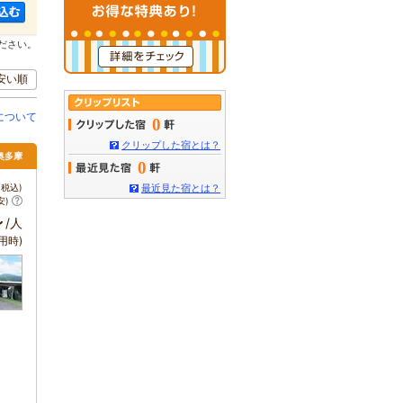
ださい。
安い順
について
0
クリップした宿とは？
・奥多摩
0
税込)
最近見た宿とは？
安)
～
/人
用時)