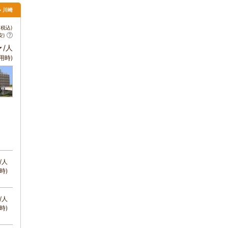
> 川崎
税込)
安)
～
/人
用時)
/人
時)
/人
時)