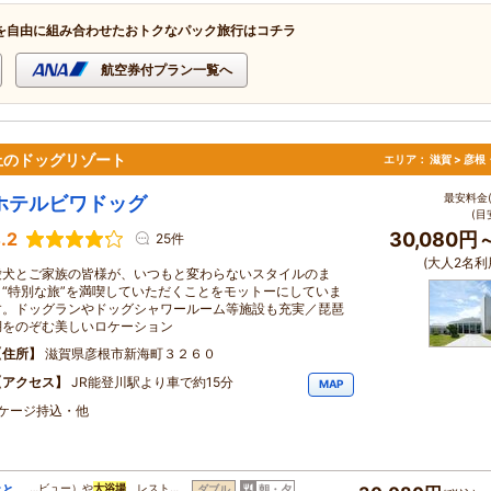
を自由に組み合わせたおトクなパック旅行はコチラ
航空券付プラン一覧へ
上のドッグリゾート
エリア：
滋賀 > 彦
最安料金(
ホテルビワドッグ
(目
.2
30,080円
25件
(大人2名利
愛犬とご家族の皆様が、いつもと変わらないスタイルのま
ま“特別な旅”を満喫していただくことをモットーにしていま
す。ドッグランやドッグシャワールーム等施設も充実／琵琶
湖をのぞむ美しいロケーション
住所
滋賀県彦根市新海町３２６０
アクセス
JR能登川駅より車で約15分
MAP
・ケージ持込・他
犬と
…ビュー）や
大浴場
、レスト…
ダブル
朝・夕