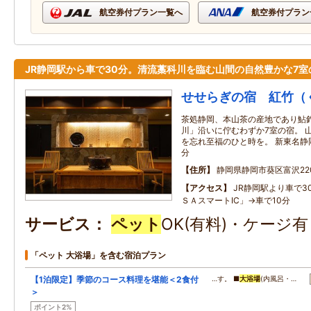
航空券付プラン一覧へ
航空券付プラン
JR静岡駅から車で30分。清流藁科川を臨む山間の自然豊かな7室
せせらぎの宿 紅竹（
茶処静岡、本山茶の産地であり鮎
川」沿いに佇むわずか7室の宿。 
を忘れ至福のひと時を。 新東名静
分
住所
静岡県静岡市葵区富沢220
アクセス
JR静岡駅より車で3
ＳＡスマートIC」→車で10分
サービス
ペット
OK(有料)・ケージ
「ペット 大浴場」を含む宿泊プラン
【1泊限定】季節のコース料理を堪能＜2食付
…す。 ■
大浴場
(内風呂・…
＞
ポイント2%