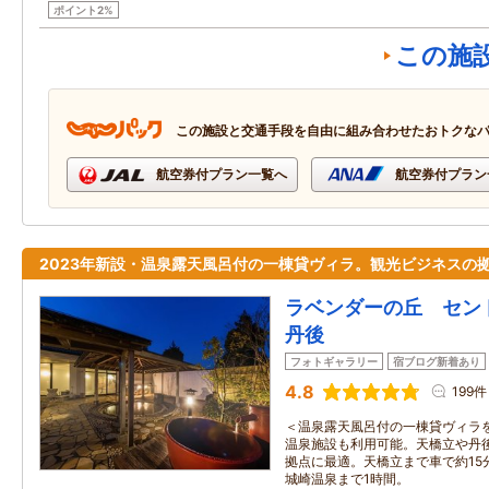
ポイント2%
この施
この施設と交通手段を自由に組み合わせたおトクな
航空券付プラン一覧へ
航空券付プラン
2023年新設・温泉露天風呂付の一棟貸ヴィラ。観光ビジネスの
ラベンダーの丘 セン
丹後
フォトギャラリー
宿ブログ新着あり
4.8
199件
＜温泉露天風呂付の一棟貸ヴィラを
温泉施設も利用可能。天橋立や丹
拠点に最適。天橋立まで車で約15
城崎温泉まで1時間。