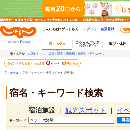
国内旅行・海外旅行や宿・ホテルの宿泊予約はじゃらんnet ～日本最大級の宿・ホテル予約サイト
こんにちは♪ゲストさん
ログイン
会員登録
じゃらんパック
宿・ホテル
遊び・体験
（交通＋宿泊）
宿・ホテル
出張ビジネス
温泉・露天
高級宿
日帰り・デイユース
ポイントがたまる・つかえる
宿・ホテル
> 宿名・キーワード検索（
ペット 大浴場
）
宿名・キーワード検索
宿泊施設
｜
観光スポット
｜
イ
キーワード