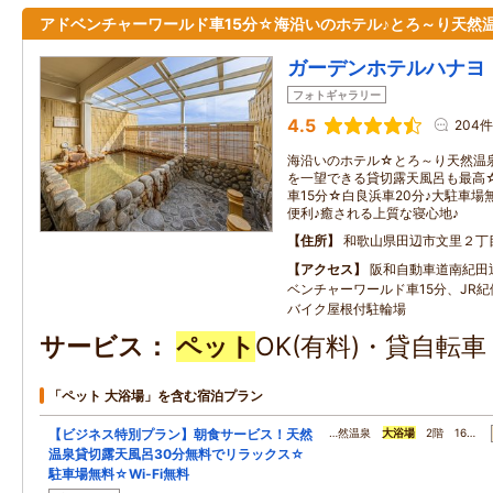
アドベンチャーワールド車15分☆海沿いのホテル♪とろ～り天然
ガーデンホテルハナヨ
フォトギャラリー
4.5
204件
海沿いのホテル☆とろ～り天然温
を一望できる貸切露天風呂も最高
車15分☆白良浜車20分♪大駐車
便利♪癒される上質な寝心地♪
住所
和歌山県田辺市文里２丁
アクセス
阪和自動車道南紀田
ベンチャーワールド車15分、JR
バイク屋根付駐輪場
サービス
ペット
OK(有料)・貸自転
「ペット 大浴場」を含む宿泊プラン
【ビジネス特別プラン】朝食サービス！天然
…然温泉
大浴場
2階 16…
温泉貸切露天風呂30分無料でリラックス☆
駐車場無料☆Wi-Fi無料