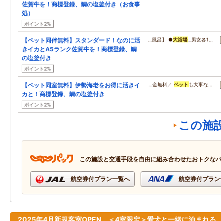
佐賀牛を！商標登録、鯛の塩釜付き（お食事
処）
ポイント2%
【ペット同伴無料】スタンダード！なのに活
…風呂】 ●
大浴場
…男女各1…
きイカとA5ランク佐賀牛を！商標登録、鯛
の塩釜付き
ポイント2%
【ペット同室無料】伊勢海老をお得に活きイ
…金無料／
ペット
も大事な…
カと！商標登録、鯛の塩釜付き
ポイント2%
この施
この施設と交通手段を自由に組み合わせたおトクな
航空券付プラン一覧へ
航空券付プラン
2025年4月新規客室OPEN ＜4室限定＞愛犬と一緒に泊まれる