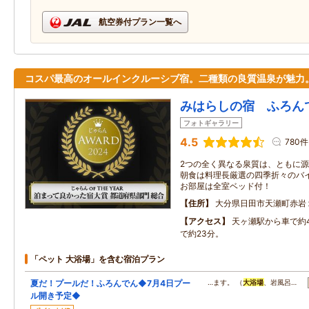
航空券付プラン一覧へ
コスパ最高のオールインクルーシブ宿。二種類の良質温泉が魅力
みはらしの宿 ふろん
フォトギャラリー
4.5
780件
2つの全く異なる泉質は、ともに源
朝食は料理長厳選の四季折々のバイ
お部屋は全室ベッド付！
住所
大分県日田市天瀬町赤岩
アクセス
天ヶ瀬駅から車で約
で約23分。
「ペット 大浴場」を含む宿泊プラン
夏だ！プールだ！ふろんでん◆7月4日プー
…ます。 （
大浴場
、岩風呂…
ル開き予定◆