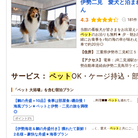
伊勢二見 愛犬と泊ま
ん
4.3
181件
当館の看板犬が皆さまをお出迎え♪
ペット
のお泊りも無料★ 夕・朝お
緒にお食事を♪旬の海の幸が味わえ
車で約20分◎
住所
三重県伊勢市二見町江５
アクセス
電車：JR二見浦駅か
勢自動車道経由伊勢二見鳥羽ライン
サービス
ペット
OK・ケージ持込・
「ペット 大浴場」を含む宿泊プラン
【鯛の舟盛＋10品】食事は部屋食♪磯自慢！
…料理■■
ペット
も連れて…
海風プラン★ペットと伊勢・二見の旅を満喫
◎
ポイント2%
【伊勢海老＆鯛の舟盛付き】獲れたて新鮮！
…く、愛犬・
ペット
と共にご…
2名様～豪快な舟盛★海香プラン