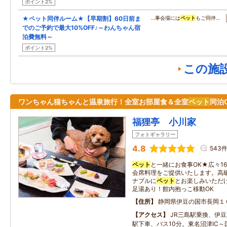
ポイント2%
★ペット同伴ルーム★【早期割】60日前ま
…事会場には
ペット
もご同伴…
でのご予約で最大10%OFF♪～わんちゃん宿
泊費無料～
ポイント2%
この施
ワンちゃん猫ちゃんと温泉旅行！全室お部屋食＆全室
ペット
同泊O
福狸亭 小川家
フォトギャラリー
4.8
543
ペット
と一緒にお食事OK★広々1
会席料理をご提供いたします。高
ナブルに
ペット
とお楽しみいただ
足湯あり！館内抱っこ移動OK
住所
静岡県伊豆の国市長岡１
アクセス
JR三島駅乗換、伊
駅下車、バス10分。東名沼津IC～