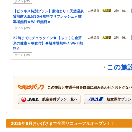
ポイント2%
【ビジネス特別プラン】素泊まり！天然温泉
…然温泉
大浴場
2階 16…
貸切露天風呂30分無料でリフレッシュ☆駐
車場無料☆Wi-Fi無料☆
ポイント2%
22時までにチェックイン◆【ふっくら金芽
…然温泉
大浴場
2階 16…
米の健康☆朝食付】◆駐車場無料☆Wi-Fi無
料☆
ポイント2%
この施
この施設と交通手段を自由に組み合わせたおトクな
航空券付プラン一覧へ
航空券付プラン
2025年6月おかげさまで全面リニューアルオープン！！