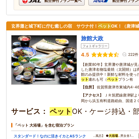
航空券付プラン一覧へ
航空券付プラン
玄界灘と城下町に佇む癒しの宿 サウナ付！
ペット
OK！（唐津
旅館大政
フォトギャラリー
4.5
222件
【創業80年】玄界灘や唐津城が見
した唐津名物塩釜焼（太閤焼）は
館のみ提供中！新鮮な材料を使っ
ット
連れも可（
ペット
プラン有
住所
佐賀県唐津市東城内4-4
アクセス
ＪＲ筑肥線唐津駅よ
岡から浜玉有料道路経由、国道２
サービス
ペット
OK・ケージ持込・
「ペット 大浴場」を含む宿泊プラン
スタンダード！なのに活きイカとA5ランク
…風呂】 ●
大浴場
…男女各1…