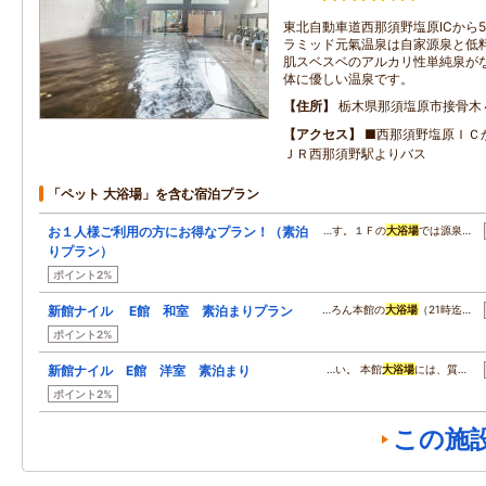
東北自動車道西那須野塩原ICから
ラミッド元氣温泉は自家源泉と低
肌スベスベのアルカリ性単純泉が
体に優しい温泉です。
住所
栃木県那須塩原市接骨木
アクセス
■西那須野塩原ＩＣ
ＪＲ西那須野駅よりバス
「ペット 大浴場」を含む宿泊プラン
お１人様ご利用の方にお得なプラン！（素泊
…す。１Ｆの
大浴場
では源泉…
りプラン）
ポイント2%
新館ナイル E館 和室 素泊まりプラン
…ろん本館の
大浴場
（21時迄…
ポイント2%
新館ナイル E館 洋室 素泊まり
…い。 本館
大浴場
には、質…
ポイント2%
この施