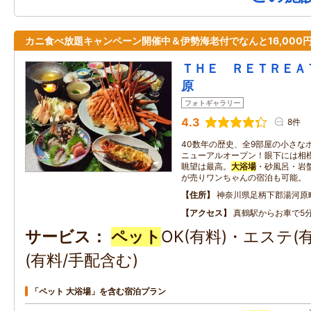
カニ食べ放題キャンペーン開催中＆伊勢海老付でなんと16,000
ＴＨＥ ＲＥＴＲＥＡ
原
フォトギャラリー
4.3
8件
40数年の歴史、全9部屋の小さなホテ
ニューアルオープン！眼下には相
眺望は最高。
大浴場
・砂風呂・岩
が売りワンちゃんの宿泊も可能。
住所
神奈川県足柄下郡湯河原
アクセス
真鶴駅からお車で5
サービス
ペット
OK(有料)・エステ
(有料/手配含む)
「ペット 大浴場」を含む宿泊プラン