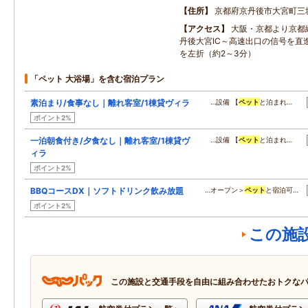
住所
京都府京丹後市大宮町三
アクセス
大阪・京都より京都
丹後大宮IC～高速出口の信号を直
を左折（約2～3分）
「ペット 大浴場」を含む宿泊プラン
素泊まり/食事なし｜離れ客室/1棟貸ヴィラ
…設備 【
ペット
と泊まれ…
ポイント2%
一泊朝食付き/夕食なし｜離れ客室/1棟貸ヴ
…設備 【
ペット
と泊まれ…
ィラ
ポイント2%
BBQコースDX｜ソフトドリンク飲み放題
…オープン＞
ペット
と宿泊可…
ポイント2%
この施
この施設と交通手段を自由に組み合わせたおトクな