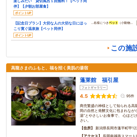
楽しみたい 貸切風呂１回無料！【ペット同
伴】【夕朝お部屋食】
ポイントUP
【記念日プラン】大切な人の大切な日にほっ
…名様につき
ペット
（小動物…
こり寛ぐ温泉旅【ペット同伴】
ポイントUP
この施
高龍さまのふもと、福を招く美肌の湯宿
蓬莱館 福引屋
フォトギャラリー
4.5
95件
商売繁盛の神様として知られる高龍
岡の自然と発酵文化に包まれながら
湯”とやさしいお食事で、 心ほど
さい。
住所
新潟県長岡市蓬平町甲12
アクセス
長岡南越路スマートI