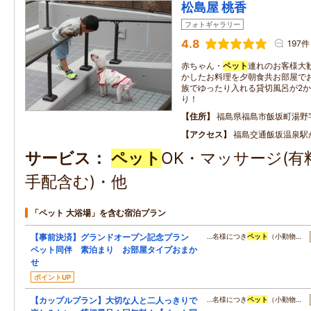
松島屋 桃香
フォトギャラリー
4.8
197件
赤ちゃん・
ペット
連れのお客様大
かしたお料理を夕朝食共お部屋で
族でゆったり入れる貸切風呂が2
り！
住所
福島県福島市飯坂町湯野
アクセス
福島交通飯坂温泉駅
サービス
ペット
OK・マッサージ(有
手配含む)・他
「ペット 大浴場」を含む宿泊プラン
【事前決済】グランドオープン記念プラン
…名様につき
ペット
（小動物…
ペット同伴 素泊まり お部屋タイプおまか
せ
ポイントUP
【カップルプラン】大切な人と二人っきりで
…名様につき
ペット
（小動物…