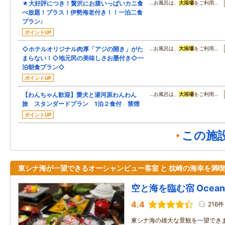
★大好評につき！贅沢にお腹いっぱいカニ食
…お風呂は、
大浴場
をご利用…
べ放題！プラス！伊勢海老付き！！一泊二食
プラン♪
ポイントUP
◇ホテルオリジナル肉厚「アジの開き」がた
…お風呂は、
大浴場
をご利用…
まらない！◇地元民の美味しさお墨付き◇一
泊朝食プラン◇
ポイントUP
【わんちゃん歓迎】愛犬と湯河原わんわん
…お風呂は、
大浴場
をご利用…
旅 スタンダードプラン 1泊２食付 禁煙
ポイントUP
この施
東シナ海が一望できるオーシャンビュー客室 と 枕崎の海幸を満
空と海を臨む宿 Ocean Ho
4.4
216件
東シナ海の雄大な景観を一望でき