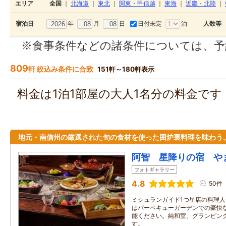
エリア
全国
｜
北海道
｜
東北
｜
関東・甲信越
｜
東海
｜
近畿・北陸
｜
年
月
日
日付未定
泊
宿泊日
人数等
※食事条件などの諸条件については、予
809
軒 絞込み条件に合致
151軒～180軒表示
料金は1泊1部屋の大人1名分の料金で
地元・南信州の厳選された旬の食材を使った囲炉裏料理を味わう
阿智 星降りの宿 や
フォトギャラリー
4.8
50件
ミシュランガイド1つ星店の料理
はバーベキューガーデンでの豪快な
能ください。純和室、グランピン
す。