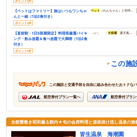
ポイントUP
【ペットはファミリー】旅はいつもワンちゃ
ペット
（わんちゃん）と同伴…
んと一緒（1泊2食付き）
ポイントUP
【直前割・1日5部屋限定】料理長厳選バイキ
…い。 ・
大浴場
、露天風…
ング・飲み放題＆食べ放題で大満喫（1泊2食
付き）
ポイントUP
この施
この施設と交通手段を自由に組み合わせたおトクな
航空券付プラン一覧へ
航空券付プラン
全館畳敷き昭和薫る館内★旬の会席料理と源泉掛け流し温泉の旅
皆生温泉 海潮園