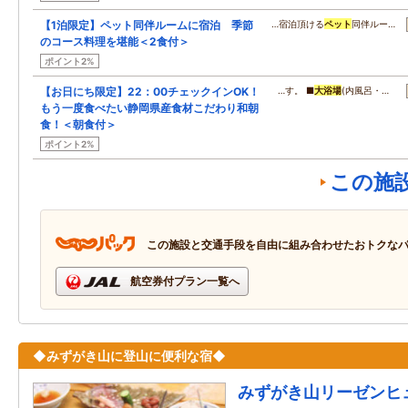
【1泊限定】ペット同伴ルームに宿泊 季節
…宿泊頂ける
ペット
同伴ルー…
のコース料理を堪能＜2食付＞
ポイント2%
【お日にち限定】22：00チェックインOK！
…す。 ■
大浴場
(内風呂・…
もう一度食べたい静岡県産食材こだわり和朝
食！＜朝食付＞
ポイント2%
この施
この施設と交通手段を自由に組み合わせたおトクな
航空券付プラン一覧へ
◆みずがき山に登山に便利な宿◆
みずがき山リーゼンヒ