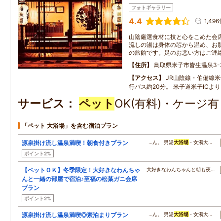
フォトギャラリー
4.4
1,49
山陰厳選食材に技と心をこめた会
流しの湯は身体の芯から温め、お
の旅館です。足のお悪い方はご連
住所
鳥取県米子市皆生温泉3-3
アクセス
JR山陰線・伯備線
行バス約20分。 米子道米子ICより
サービス
ペット
OK(有料)・ケージ
「ペット 大浴場」を含む宿泊プラン
源泉掛け流し温泉満喫！朝食付きプラン
…ん。 男湯
大浴場
・女湯大…
ポイント2%
【ペットＯＫ】冬季限定！大好きなわんちゃ
大好きなわんちゃんと朝も夜…
んと一緒の部屋で宿泊♪至福の松葉ガニ会席
プラン
ポイント2%
源泉掛け流し温泉満喫◎素泊まりプラン
…ん。 男湯
大浴場
・女湯大…