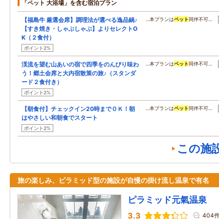
「ペット 大浴場」を含む宿泊プラン
【福島牛 厳選会席】調理法が選べる逸品鍋♪
…本プランは
ペット
同伴不可…
【すき焼き・しゃぶしゃぶ】よりセレクトO
K（２食付）
ポイント2%
渓流を望む山あいの宿で四季をのんびり味わ
…本プランは
ペット
同伴不可…
う！郷土会席と大内宿散策の旅♪（スタンダ
ード２食付き）
ポイント2%
【朝食付】チェックイン20時までＯＫ！朝
…本プランは
ペット
同伴不可…
はやさしい和朝食でスタート
ポイント2%
この施
旅の楽しみ、ピラミッド型の施設が自慢の掛け流し温泉で有名
ピラミッド元氣温泉
3.3
404