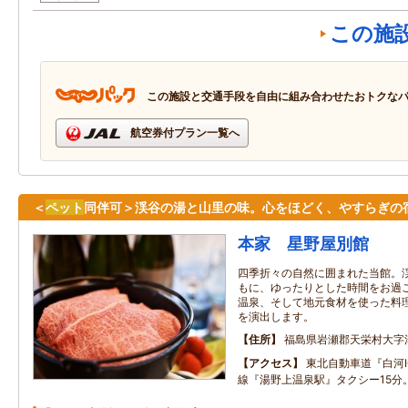
この施
この施設と交通手段を自由に組み合わせたおトクな
航空券付プラン一覧へ
＜
ペット
同伴可＞渓谷の湯と山里の味。心をほどく、やすらぎの
本家 星野屋別館
四季折々の自然に囲まれた当館。
もに、ゆったりとした時間をお過
温泉、そして地元食材を使った料
を演出します。
住所
福島県岩瀬郡天栄村大字
アクセス
東北自動車道『白河IC
線『湯野上温泉駅』タクシー15分