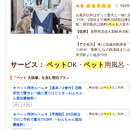
4.8
592件
お風呂以外はずっと愛犬と一緒に
でOK、2頭目まで無料(3頭目以降
能！貸切風呂は無料(
ペット
入室不
住所
長野県北佐久郡軽井沢町
１
アクセス
車/上信越自動車道「
り20分 電車/しなの鉄道線または
井沢駅より徒歩15分
サービス
ペット
OK・
ペット
用風呂
「ペット 大浴場」を含む宿泊プラン
★ペット同伴ルーム★【基本／2食付】旧軽
…事会場には
ペット
もご同伴…
井沢で愛犬と一緒に寛ぐひととき～わんちゃ
ん宿泊費無料～
ポイント2%
★ペット同伴ルーム★【早期割】30日前ま
…事会場には
ペット
もご同伴…
でのご予約で最大7%OFF♪～わんちゃん宿泊
費無料～