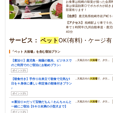
お食事は枕崎の味覚が揃った会席
泉は保温効果◎でポカポカが続き
部屋有ります！
住所
鹿児島県枕崎市岩戸町５
アクセス
枕崎駅より車で５分
車で１時間半/九州自動車道・鹿児
40分
サービス
ペット
OK(有料)・ケージ
「ペット 大浴場」を含む宿泊プラン
【素泊り】鹿児島・南薩の観光、ビジネスで
…天風呂付の
大浴場
で、夕方…
のご利用でのご宿泊にお勧めプラン♪
ポイント2%
【朝食付き】手作り出来立て朝食で元気な1
…天風呂付の
大浴場
で、夕方…
日を☆身体に優しい和定食の朝食付きプラン
♪
ポイント2%
≪素泊り≫だって宝物だもん！わんちゃんと
…天風呂付の
大浴場
で、夕方…
一緒にご宿泊【5キロ未満の小型犬まで】
ポイント2%