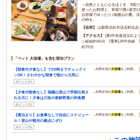
～自然とともに心をほぐす 8室
使ったお料理と、和室11畳+星空
お部屋でゆったり♪瑞牆山の麓、
の時を。
住所
山梨県北杜市須玉町比志
アクセス
[車]中央道須玉IC
ン経由約40分 [電車]JR中央線
約70分
「ペット 大浴場」を含む宿泊プラン
【朝食付夕食なし】で20時までチェックイ
…内男女別の
大浴場
をご利用…
ンOK！さわやかな朝食で朝から元気に
ポイント2%
【夕食付朝食なし】瑞牆山登山で早朝出発さ
…内男女別の
大浴場
をご利用…
れる方に！夕食は川魚や新鮮野菜の和食膳
ポイント2%
【素泊まり】お食事なしで自由にスケジュー
…内男女別の
大浴場
をご利用…
ル！登山や観光の拠点にぜひ
ポイント2%