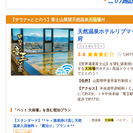
この施
【サウナ×ととのう】富士山展望天然温泉
大浴場
付
天然温泉ホテルリブマッ
府
フォトギャラリー
3.4
1,50
【世界遺産富士山】を望む源泉掛
する
大浴場
付ホテル♪ 高温ドライ
でととのう！
住所
山梨県甲斐市富竹新田１
アクセス
中央道甲府昭和ＩＣ
にて約3分。ＪＲ中央本線「竜王駅
徒歩で約17分。
「ペット 大浴場」を含む宿泊プラン
【スタンダード】**☆＜源泉掛け流し天然
…然温泉。
大浴場
、バイブ…
温泉入浴無料＞「素泊り」プラン☆**
ポイントUP