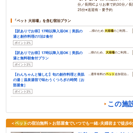
分／長岡ICよりお車で約30分／
25分※送迎有・要予約
「ペット 大浴場」を含む宿泊プラン
【訳ありでお得】17時以降入浴OK｜美肌の
…掃のため
大浴場
のご利用…
湯と創作料理の1泊2食付
ポイント2%
【訳ありでお得】17時以降入浴OK｜美肌の
…掃のため、
大浴場
のご利用…
湯と無料朝食付プラン
ポイント2%
【わんちゃんと愉しむ】旬の創作料理と美肌
…通常有料の
ペット
追加宿泊…
の湯｜温泉湯宿で味わうくつろぎの時間［お
部屋食］
ポイント2%
この施
＜
ペット
の宿泊無料＞お部屋食でいつでも一緒♪夫婦岩まで徒歩6