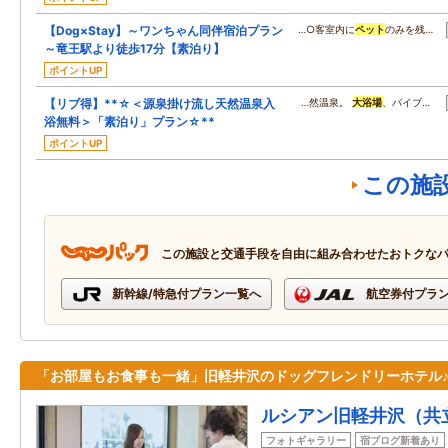
【Dog×Stay】～ワンちゃん同伴宿泊プラン
…○客室内に
ペット
のみを残…
～竜王駅より徒歩17分【素泊り】
ポイントUP
【リブ得】**☆＜源泉掛け流し天然温泉入
…然温泉。
大浴場
、バイブ…
浴無料＞「素泊り」プラン☆**
ポイントUP
この施
この施設と交通手段を自由に組み合わせたおトクな
新幹線/特急付プラン一覧へ
航空券付プラ
「お部屋もお食事も一緒」旧軽井沢のドッグフレンドリーホテル
ルシアン旧軽井沢（共
フォトギャラリー
宿ブログ新着あり