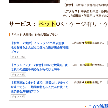
住所
長野県下伊那郡阿智村駒
アクセス
中央自動車道・飯田山
分。JR飯田線・飯田駅より車で約
サービス
ペット
OK・ケージ有り・
「ペット 大浴場」を含む宿泊プラン
【和室・２食付】ミシュラン1つ星店監修
…内設備 ●
大浴場
泉質はア…
地元食材をふんだんに使った囲炉裏会席堪能
プラン
ポイント2%
【グランピング・2食付】BBQで大満足。夜
…験！ 館の
大浴場
の天然温…
は満天の星空を眺めながらのひと時を
ポイント2%
【和室連泊２食付】連泊・清掃なしでゆっく
…内設備 ●
大浴場
泉質はア…
り過ごそう。 地元食材をふんだんに使った
囲炉裏会席堪能プラン
ポイント2%
この施