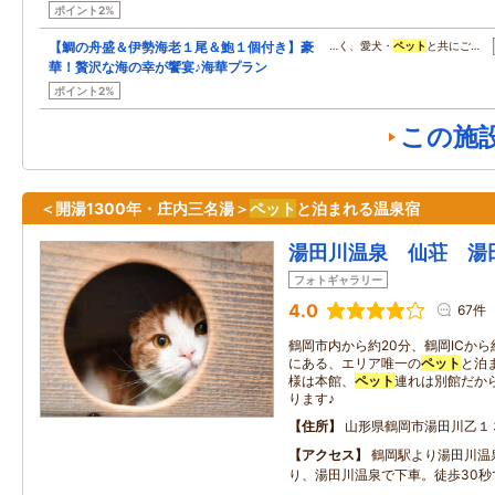
ポイント2%
【鯛の舟盛＆伊勢海老１尾＆鮑１個付き】豪
…く、愛犬・
ペット
と共にご…
華！贅沢な海の幸が饗宴♪海華プラン
ポイント2%
この施
＜開湯1300年・庄内三名湯＞
ペット
と泊まれる温泉宿
湯田川温泉 仙荘 湯
フォトギャラリー
4.0
67件
鶴岡市内から約20分、鶴岡ICから
にある、エリア唯一の
ペット
と泊
様は本館、
ペット
連れは別館だか
ります♪
住所
山形県鶴岡市湯田川乙１
アクセス
鶴岡駅より湯田川温
り、湯田川温泉で下車。徒歩30秒