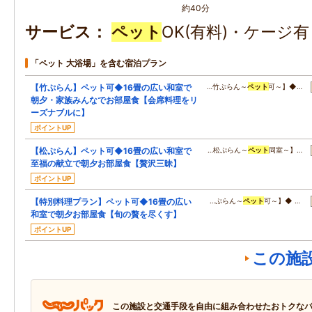
約40分
サービス
ペット
OK(有料)・ケージ
「ペット 大浴場」を含む宿泊プラン
【竹ぷらん】ペット可◆16畳の広い和室で
…竹ぷらん～
ペット
可～】◆…
朝夕・家族みんなでお部屋食【会席料理をリ
ーズナブルに】
ポイントUP
【松ぷらん】ペット可◆16畳の広い和室で
…松ぷらん～
ペット
同室～】…
至福の献立で朝夕お部屋食【贅沢三昧】
ポイントUP
【特別料理プラン】ペット可◆16畳の広い
…ぷらん～
ペット
可～】◆ …
和室で朝夕お部屋食【旬の贅を尽くす】
ポイントUP
この施
この施設と交通手段を自由に組み合わせたおトクな