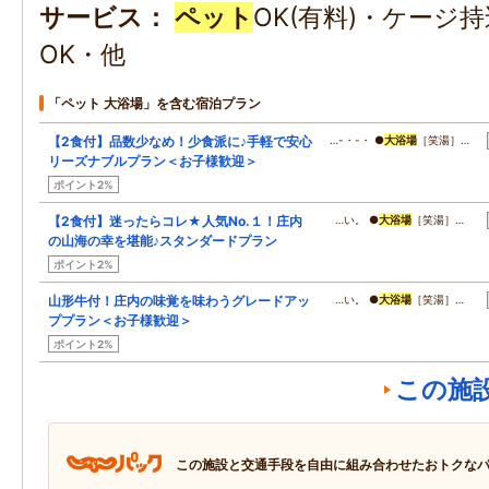
サービス
ペット
OK(有料)・ケージ
OK・他
「ペット 大浴場」を含む宿泊プラン
【2食付】品数少なめ！少食派に♪手軽で安心
…-・-・ ●
大浴場
［笑湯］…
リーズナブルプラン＜お子様歓迎＞
ポイント2%
【2食付】迷ったらコレ★人気No.１！庄内
…い。 ●
大浴場
［笑湯］…
の山海の幸を堪能♪スタンダードプラン
ポイント2%
山形牛付！庄内の味覚を味わうグレードアッ
…い。 ●
大浴場
［笑湯］…
ププラン＜お子様歓迎＞
ポイント2%
この施
この施設と交通手段を自由に組み合わせたおトクな