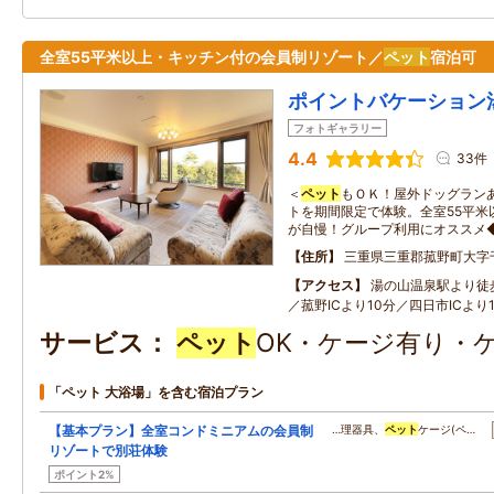
全室55平米以上・キッチン付の会員制リゾート／
ペット
宿泊可
ポイントバケーション
フォトギャラリー
4.4
33件
＜
ペット
もＯＫ！屋外ドッグラン
トを期間限定で体験。全室55平米
が自慢！グループ利用にオススメ
住所
三重県三重郡菰野町大字
アクセス
湯の山温泉駅より徒
／菰野ICより10分／四日市ICより
サービス
ペット
OK・ケージ有り・
「ペット 大浴場」を含む宿泊プラン
【基本プラン】全室コンドミニアムの会員制
…理器具、
ペット
ケージ(ペ…
リゾートで別荘体験
ポイント2%