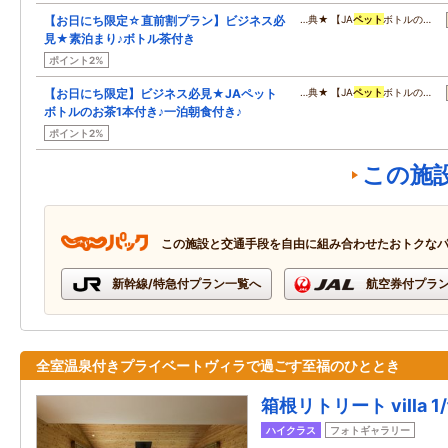
【お日にち限定☆直前割プラン】ビジネス必
…典★ 【JA
ペット
ボトルの…
見★素泊まり♪ボトル茶付き
ポイント2%
【お日にち限定】ビジネス必見★JAペット
…典★ 【JA
ペット
ボトルの…
ボトルのお茶1本付き♪一泊朝食付き♪
ポイント2%
この施
この施設と交通手段を自由に組み合わせたおトクな
新幹線/特急付プラン一覧へ
航空券付プラ
全室温泉付きプライベートヴィラで過ごす至福のひととき
箱根リトリート villa 1/
ハイクラス
フォトギャラリー