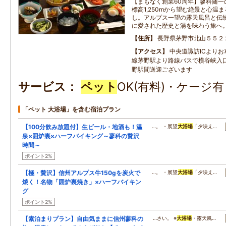
【まもなく創業60周年】蓼科随一
標高1,250mから望む絶景と心温
し。アルプス一望の露天風呂と伝
に愛された歴史と湯を味わう旅へ
住所
長野県茅野市北山５５２
アクセス
中央道諏訪ICよりお
線茅野駅より路線バスで横谷峡入
野駅間送迎ございます
サービス
ペット
OK(有料)・ケージ
「ペット 大浴場」を含む宿泊プラン
【100分飲み放題付】生ビール・地酒も！温
…。 ・展望
大浴場
「夕映え…
泉×囲炉裏×ハーフバイキング～蓼科の贅沢
時間～
ポイント2%
【極・贅沢】信州アルプス牛150gを炭火で
…。 ・展望
大浴場
「夕映え…
焼く！名物「囲炉裏焼き」×ハーフバイキン
グ
ポイント2%
【素泊まりプラン】自由気ままに信州蓼科の
…さい。 ※
大浴場
・露天風…