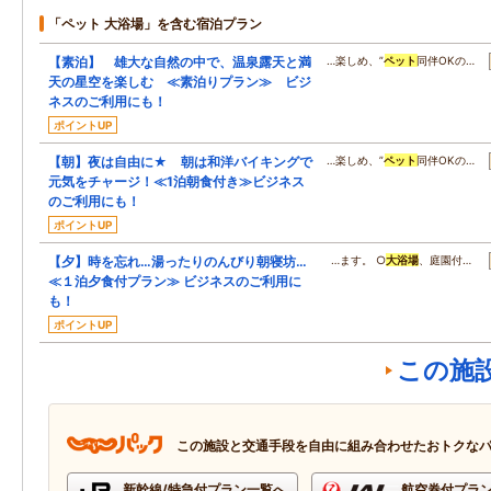
「ペット 大浴場」を含む宿泊プラン
【素泊】 雄大な自然の中で、温泉露天と満
…楽しめ、”
ペット
同伴OKの…
天の星空を楽しむ ≪素泊りプラン≫ ビジ
ネスのご利用にも！
ポイントUP
【朝】夜は自由に★ 朝は和洋バイキングで
…楽しめ、”
ペット
同伴OKの…
元気をチャージ！≪1泊朝食付き≫ビジネス
のご利用にも！
ポイントUP
【夕】時を忘れ…湯ったりのんびり朝寝坊…
…ます。 ○
大浴場
、庭園付…
≪１泊夕食付プラン≫ ビジネスのご利用に
も！
ポイントUP
この施
この施設と交通手段を自由に組み合わせたおトクな
新幹線/特急付プラン一覧へ
航空券付プラ