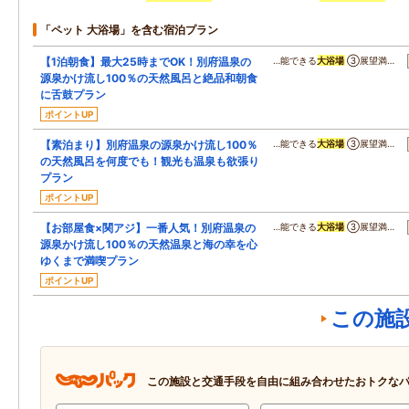
「ペット 大浴場」を含む宿泊プラン
【1泊朝食】最大25時までOK！別府温泉の
…能できる
大浴場
③展望満…
源泉かけ流し100％の天然風呂と絶品和朝食
に舌鼓プラン
ポイントUP
【素泊まり】別府温泉の源泉かけ流し100％
…能できる
大浴場
③展望満…
の天然風呂を何度でも！観光も温泉も欲張り
プラン
ポイントUP
【お部屋食×関アジ】一番人気！別府温泉の
…能できる
大浴場
③展望満…
源泉かけ流し100％の天然温泉と海の幸を心
ゆくまで満喫プラン
ポイントUP
この施
この施設と交通手段を自由に組み合わせたおトクな