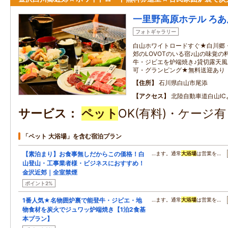
一里野高原ホテル ろあ
フォトギャラリー
白山ホワイトロードすぐ★白川郷
郊のLOVOTのいる宿♪山の味覚の
牛・ジビエを炉端焼き♪貸切露天
可・グランピング★無料送迎あり
住所
石川県白山市尾添
アクセス
北陸自動車道白山IC
サービス
ペット
OK(有料)・ケージ
「ペット 大浴場」を含む宿泊プラン
【素泊まり】お食事無しだからこの価格！白
…ます。通常
大浴場
は営業を…
山登山・工事業者様・ビジネスにおすすめ！
金沢近郊｜全室禁煙
ポイント2%
1番人気★名物囲炉裏で能登牛・ジビエ・地
…ます。通常
大浴場
は営業を…
物食材を炭火でジュワッ炉端焼き【1泊2食基
本プラン】