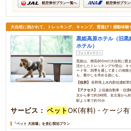
航空券付プラン一覧へ
航空券付プラン
大自然に抱かれて、トレッキング、キャンプ、雪遊び！感動体験
黒姫高原ホテル（旧黒
ホテル）
フォトギャラリー
黒姫山、標高800mの大自然に囲
活かしたトレッキングや登山、キ
ード等、四季を通して多くの体験
も、癒やしを求める旅にも。
住所
長野県上水内郡信濃町野
アクセス
上信越自動車・信濃町
京から車で約3時間、名古屋から約
駅より車で約10分
サービス
ペット
OK(有料)・ケージ
「ペット 大浴場」を含む宿泊プラン