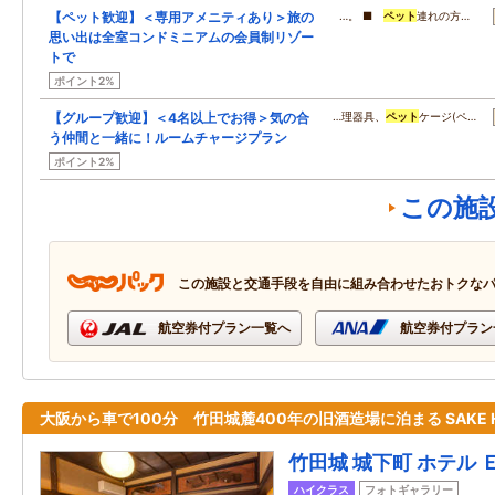
【ペット歓迎】＜専用アメニティあり＞旅の
…。 ■
ペット
連れの方…
思い出は全室コンドミニアムの会員制リゾー
トで
ポイント2%
【グループ歓迎】＜4名以上でお得＞気の合
…理器具、
ペット
ケージ(ペ…
う仲間と一緒に！ルームチャージプラン
ポイント2%
この施
この施設と交通手段を自由に組み合わせたおトクな
航空券付プラン一覧へ
航空券付プラン
大阪から車で100分 竹田城麓400年の旧酒造場に泊まる SAKE H
竹田城 城下町 ホテル 
ハイクラス
フォトギャラリー