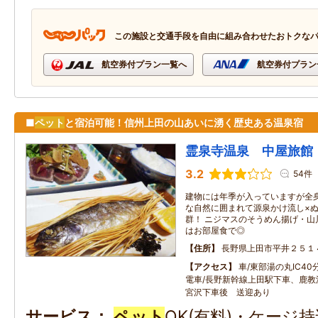
この施設と交通手段を自由に組み合わせたおトクな
航空券付プラン一覧へ
航空券付プラン
■
ペット
と宿泊可能！信州上田の山あいに湧く歴史ある温泉宿
霊泉寺温泉 中屋旅館
3.2
54件
建物には年季が入っていますが全身
な自然に囲まれて源泉かけ流し×
群！ ニジマスのそうめん揚げ・山
はお部屋食で◎
住所
長野県上田市平井２５１
アクセス
車/東部湯の丸IC40
電車/長野新幹線上田駅下車、鹿教
宮沢下車後 送迎あり
サービス
ペット
OK(有料)・ケージ