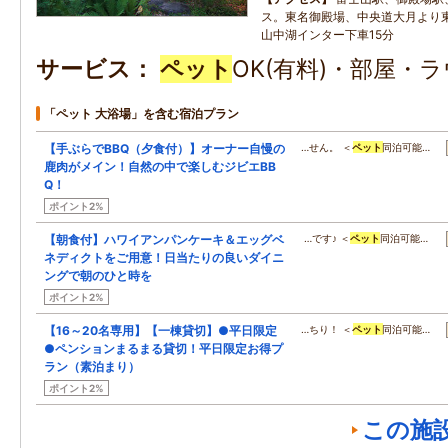
ス。東名御殿場、中央道大月より
山中湖インター下車15分
サービス
ペット
OK(有料)・部屋・
「ペット 大浴場」を含む宿泊プラン
【手ぶらでBBQ（夕食付）】オーナー自慢の
…せん。 ＜
ペット
同泊可能…
鹿肉がメイン！自然の中で楽しむジビエBB
Q！
ポイント2%
【朝食付】ハワイアンパンケーキ＆エッグベ
…です♪ ＜
ペット
同泊可能…
ネディクトをご用意！日当たりの良いダイニ
ングで朝のひと時を
ポイント2%
【16～20名専用】【一棟貸切】●平日限定
…ちり！ ＜
ペット
同泊可能…
●ペンションまるまる貸切！平日限定お得プ
ラン（素泊まり）
ポイント2%
この施