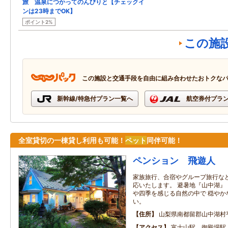
旅 温泉につかってのんびりと【チェックイ
ンは23時までOK】
ポイント2%
この施
この施設と交通手段を自由に組み合わせたおトクな
新幹線/特急付プラン一覧へ
航空券付プラ
全室貸切の一棟貸し利用も可能！
ペット
同伴可能！
ペンション 飛遊人
家族旅行、合宿やグループ旅行な
応いたします。 避暑地『山中湖』
や四季を感じる自然の中で 穏やか
い。
住所
山梨県南都留郡山中湖村
アクセス
富士山駅、御殿場駅