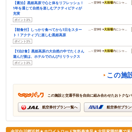
【素泊】黒姫高原で心と体をリフレッシュ！
…～翌9時 ※
大浴場
内にシャ…
1年を通じて自然を楽しむアクティビティが
充実
ポイント2%
【朝食付】しっかり食べてから1日をスター
…～翌9時 ※
大浴場
内にシャ…
ト！アクティブに楽しむ黒姫高原
ポイント2%
【1泊2食】黒姫高原の大自然の中でたくさん
…～翌9時 ※
大浴場
内にシャ…
遊んだ後は、ホテルでのんびりリラックス
ポイント2%
この施
この施設と交通手段を自由に組み合わせたおトクな
航空券付プラン一覧へ
航空券付プラン
金沢白川郷近郊★ホワイトロード無料券進呈★古民家囲炉裏で炭