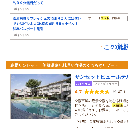
呂３０分無料だって
ポイント2%
温泉満喫リフレッシュ素泊まり２人には狭い
…す。 【
ペット
】同伴用…
です◎ビジネスOK榛名湖釣り■※小ペット
群馬パスポート割引
ポイント2%
この施
絶景サンセット、美肌温泉と料理が自慢のくつろぎリゾート
サンセットビューホテ
ハイクラス
フォトギャラリー
4.7
871件
夕陽百選の絶景夕陽を眺むる浜辺
材を活かした和食会席、
大浴場
は
んの湯「うずしお温泉」。ゆっく
ごしください。
住所
兵庫県南あわじ市松帆古