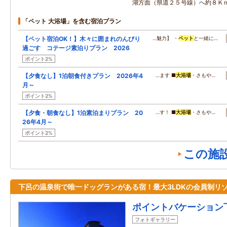
湖方面（県道２５号線）へ約８Ｋ
「ペット 大浴場」を含む宿泊プラン
【ペット宿泊OK！】木々に囲まれのんびり
…魅力】 ・
ペット
と一緒に…
過ごす コテージ素泊りプラン 2026
ポイント2%
【夕食なし】1泊朝食付きプラン 2026年4
…ます ■
大浴場
・さもや…
月～
ポイント2%
【夕食・朝食なし】1泊素泊まりプラン 20
…す！ ■
大浴場
・さもや…
26年4月～
ポイント2%
この施
下呂の温泉街で唯一ドッグランがある宿！最大3LDKの会員制リ
ポイントバケーション
フォトギャラリー