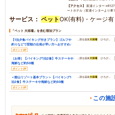
アクセス
富浦インター→R127
ートホテル（富浦インターより車で
サービス
ペット
OK(有料)・ケージ
「ペット 大浴場」を含む宿泊プラン
【1泊夕食バイキング付きプラン】ゴルフや
…浸る温泉
大浴場
ひろび…
釣りなどで翌朝の出発が早い方へおすすめ♪
ポイントUP
［お得］【バイキング1泊2食】牛ステーキや
…浸る温泉
大浴場
ひろび…
海鮮など約50種
ポイントUP
＜館山リゾート基本プラン＞【バイキング1
…浸る温泉
大浴場
ひろび…
泊2食】牛ステーキや海鮮など約50種
ポイントUP
この施