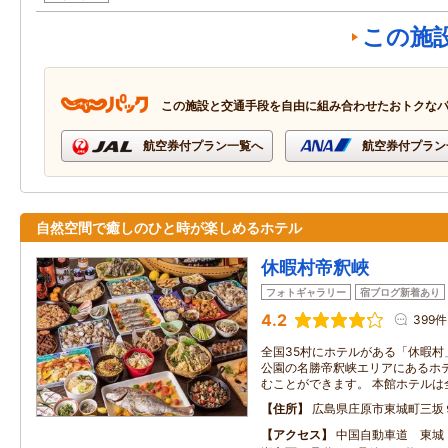
この施
この施設と交通手段を自由に組み合わせたおトクな
航空券付プラン一覧へ
航空券付プラン
自然空間で癒しのひと時が楽しめるホテル
休暇村帝釈峽
フォトギャラリー
宿ブログ新着あり
4.2
399件
全国35村にホテルがある「休暇村
公園の名勝帝釈峡エリアにあるホテ
むことができます。 本館ホテルは全
住所
広島県庄原市東城町三坂
アクセス
中国自動車道 東城