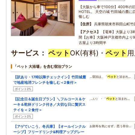
【大阪から車で100分】400年の旧
HOTEL。 天空の城 竹田城の麓
愉しむ
住所
兵庫県朝来市和田山町竹
アクセス
【電車】大阪より3
間【お車】大阪神戸京都市内より9
古屋より3時間半
サービス
ペット
OK(有料)・
ペット
用
「ペット 大浴場」を含む宿泊プラン
【訳あり・17時以降チェックイン】竹田城麓
…宿泊は、「
ペット
と泊まれ…
で地産地消フレンチを愉しむ＜2食付＞
ポイント2%
【記念日＆誕生日プラン】＼フルコース＆ケ
…い） ・「
ペット
と泊まれ…
ーキ＆乾杯ドリンク付き／大切な日に贅沢ス
テイを＜２食付＞
ポイント2%
【アゲていこう、冬兵庫】【オールインクル
お財布を気にせず、思う存分…
ーシブ】フリードリンク&料理アップグレー