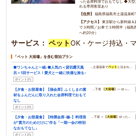
った会席料理でおもてなし ◆大型
れる専用客室あり
住所
福島県福島市土湯温泉町
アクセス
東京駅から新幹線＆
で３時間／お車で３時間半（福島西
へ約20分）
サービス
ペット
OK・ケージ持込・マ
「ペット 大浴場」を含む宿泊プラン
■ワンちゃんと一緒♪■人気の＜貸切露天風
…土湯温泉で
ペット
と泊まれ…
呂＞1回サービス！愛犬と一緒に快適な旅を♪
ポイント2%
【夕食・お部屋食】【福会席】ふくしまの素
…下老 【
大浴場
】― ゆっ…
材をふんだんに取り入れた会席料理でおもて
なし
ポイント2%
【夕食・お部屋食】【特撰会席‐極‐】料理長
…下老 ＝【
大浴場
】ゆった…
が“貴方のためだけに”作る「一期一会の特別
なおもてなし」
ポイント2%