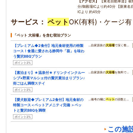
アクセス
【東名自動車道】裾野
分/御殿場ICより約40分 【新東名
ICより 約45分
サービス
ペット
OK(有料)・ケージ
「ペット 大浴場」を含む宿泊プラン
【プレミアム◆2食付】地元食材使用の特製
…自家源泉の
大浴場
で深く整…
コース！食通に愛される静岡牛「葵」を味わ
う贅沢BBQプラン
ポイント2%
【素泊まり】★温泉付★ドリンクインクルー
…自家源泉の
大浴場
を無料で…
シブ×野菜マルシェ付の贅沢素泊まりプラン♪
街ごはん満喫ステイ
ポイント2%
【愛犬歓迎◆プレミアム2食付】地元食材の
…備考の欄に
ペット
の頭数と…
特製コース＜ペットアメニティ完備 ＞ペッ
トと贅沢BBQを満喫
ポイント2%
この施