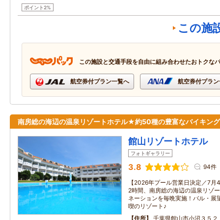
ポイント2%
この施
この施設と交通手段を自由に組み合わせたおトクな
航空券付プラン一覧へ
航空券付プラン
南房総の海辺の温泉リゾートホテル★約50種の豊富なバイキング
館山リゾートホテル
フォトギャラリー
3.8
94件
【2026年プール営業日決定／7月4
2時間、南房総の海辺の温泉リゾ
ネーションを毎晩実施！バル・展
喫のリゾート♪
住所
千葉県館山市小沼３５２