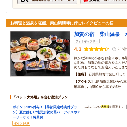
お料理と温泉を堪能。柴山潟湖畔に佇むレイクビューの宿
加賀の宿 柴山温泉 
フォトギャラリー
4.3
236件
静かな湖畔の小さなお宿＜ホテル
な眺め。加賀の地の恵みをふんだ
めたおもてなしでお迎えいたしま
住所
石川県加賀市柴山町し５
アクセス
JR加賀温泉駅から車
動車道 片山津ICから車で約5分
「ペット 大浴場」を含む宿泊プラン
ポイント10%付与！【季節限定特典付プラ
…人の少ない
大浴場
を満喫す…
ン】夏に嬉しい地元加賀の葛バーアイスやア
ーリーＣＫＩ特典付
ポイントUP