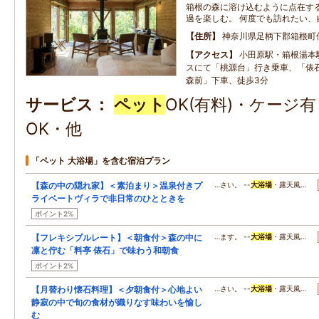
箱根の森に溶け込むように点在す
過を楽しむ。 何度でも訪れたい、
住所
神奈川県足柄下郡箱根町
アクセス
小田原駅・箱根湯本
スにて「桃源台」行き乗車、「俵
森前」下車、徒歩3分
サービス
ペット
OK(有料)・ケージ
OK・他
「ペット 大浴場」を含む宿泊プラン
【森の中の隠れ家】＜素泊まり＞温泉付きプ
…さい。 --
大浴場
・露天風…
ライベートヴィラで非日常のひとときを
ポイント2%
【フレキシブルレート】＜朝食付＞森の中に
…ます。 --
大浴場
・露天風…
凛と佇む「料亭 俵石」で味わう和朝食
ポイント2%
【月替わり懐石料理】＜夕朝食付＞心地よい
…さい。 --
大浴場
・露天風…
静寂の中で旬の食材が織りなす味わいを愉し
む