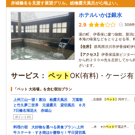
赤城榛名を見渡す展望グリル。総檜露天風呂が心地よい。
ホテルいかほ銀水
2.9
306件
湯の町、伊香保に建つ旅館。新潟
本海の味覚などをとりよせる等、
住所
群馬県渋川市伊香保町伊
アクセス
伊香保温泉ビジター
から約２００ｍ先を左折してから
ざいます。
サービス
ペット
OK(有料)・ケージ
「ペット 大浴場」を含む宿泊プラン
上州三山一望！素泊 桧露天風呂 万葉歌
…念撮影 【
ペット
】同伴で…
と竹久夢二世界 元湯露天 貸切風呂 ８月
7日榛名湖花火 赤城山
ポイント2%
料理の宿 大好物を選べる美食プラン♪上州
…本 ※小
ペット
可電話予…
牛ステーキ・すき焼ほか蟹祭り！平日貸切風