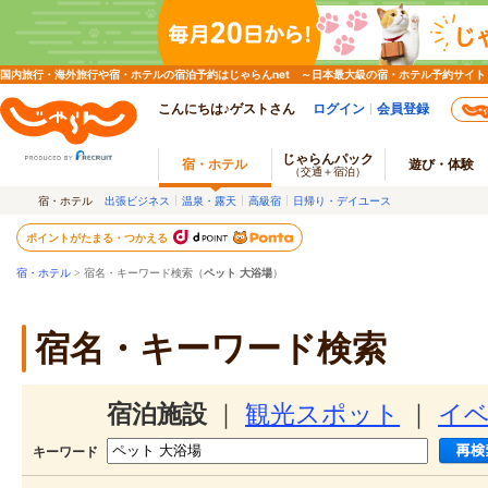
国内旅行・海外旅行や宿・ホテルの宿泊予約はじゃらんnet ～日本最大級の宿・ホテル予約サイト
こんにちは♪ゲストさん
ログイン
会員登録
じゃらんパック
宿・ホテル
遊び・体験
（交通＋宿泊）
宿・ホテル
出張ビジネス
温泉・露天
高級宿
日帰り・デイユース
ポイントがたまる・つかえる
宿・ホテル
> 宿名・キーワード検索（
ペット 大浴場
）
宿名・キーワード検索
宿泊施設
｜
観光スポット
｜
イ
キーワード