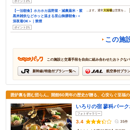
ポイント2%
【一泊朝食】ホカホカ温野菜・減農薬米・紫
…ます。通常
大浴場
は営業を…
黒米雑炊などホッと温まる里山御膳朝食♪＜
深夜着OK＞｜禁煙
ポイント2%
この施
この施設と交通手段を自由に組み合わせたおトクな
新幹線/特急付プラン一覧へ
航空券付プラ
囲炉裏を囲む団らん。開館60周年の歴史が贈る、心安らぐ至福の
いろりの宿 蓼科パーク
フォトギャラリー
3.4
35件