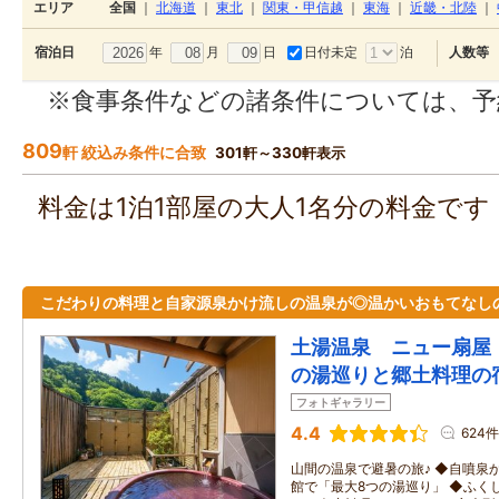
エリア
全国
｜
北海道
｜
東北
｜
関東・甲信越
｜
東海
｜
近畿・北陸
｜
年
月
日
日付未定
泊
宿泊日
人数等
※食事条件などの諸条件については、予
809
軒 絞込み条件に合致
301軒～330軒表示
料金は1泊1部屋の大人1名分の料金で
こだわりの料理と自家源泉かけ流しの温泉が◎温かいおもてなし
土湯温泉 ニュー扇屋
の湯巡りと郷土料理の
フォトギャラリー
4.4
624件
山間の温泉で避暑の旅♪ ◆自噴泉
館で「最大8つの湯巡り」 ◆ふく