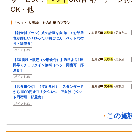
OK・他
「ペット 大浴場」を含む宿泊プラン
【朝食付プラン】旅の計画を自由に！お部屋
…お風呂■
大浴場
（男女別…
食が嬉しい！ゆったり朝ごはん［ペット同宿
可・部屋食］
ポイント2%
【50歳以上限定（夕朝食付）】通常より1時
…お風呂■
大浴場
（男女別…
間早くチェックイン無料［ペット同宿可・部
屋食］
ポイント2%
【お食事少な目（夕朝食付）】スタンダード
…お風呂■
大浴場
（男女別…
から1000円オフ！女性やシニア向け［ペッ
ト同宿可・部屋食］
ポイント2%
この施