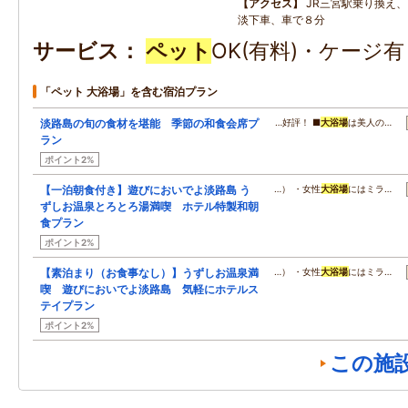
アクセス
JR三宮駅乗り換え
淡下車、車で８分
サービス
ペット
OK(有料)・ケージ
「ペット 大浴場」を含む宿泊プラン
淡路島の旬の食材を堪能 季節の和食会席プ
…好評！ ■
大浴場
は美人の…
ラン
ポイント2%
【一泊朝食付き】遊びにおいでよ淡路島 う
…） ・女性
大浴場
にはミラ…
ずしお温泉とろとろ湯満喫 ホテル特製和朝
食プラン
ポイント2%
【素泊まり（お食事なし）】うずしお温泉満
…） ・女性
大浴場
にはミラ…
喫 遊びにおいでよ淡路島 気軽にホテルス
テイプラン
ポイント2%
この施