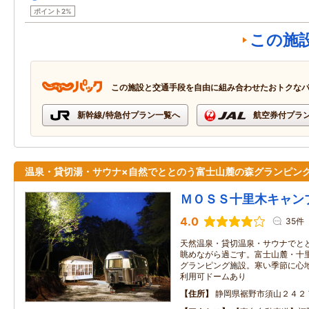
ポイント2%
この施
この施設と交通手段を自由に組み合わせたおトクな
新幹線/特急付プラン一覧へ
航空券付プラ
温泉・貸切湯・サウナ×自然でととのう富士山麓の森グランピン
ＭＯＳＳ十里木キャン
4.0
35件
天然温泉・貸切温泉・サウナでと
眺めながら過ごす。富士山麓・十
グランピング施設。寒い季節に心
利用可ドームあり
住所
静岡県裾野市須山２４２