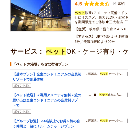
4.5
82件
ペット
歓迎♪アメニティ完備・ド
行にオススメ。最大3LDK・全室
を期間限定でご体験◆三大名湯「
住所
岐阜県下呂市森２４５８
アクセス
JR下呂駅より徒歩1
5分／美濃加茂ICより90分
サービス
ペット
OK・ケージ有り・
「ペット 大浴場」を含む宿泊プラン
【基本プラン】全室コンドミニアムの会員制
…理器具、
ペット
ケージ(ペ…
リゾートで別荘体験
ポイント2%
【ペット歓迎】＜専用アメニティ無料＞旅の
…。 ■
ペット
連れの方…
思い出は全室コンドミニアムの会員制リゾー
トで
ポイント2%
【グループ歓迎】＜4名以上でお得＞気の合
…理器具、
ペット
ケージ(ペ…
う仲間と一緒に！ルームチャージプラン