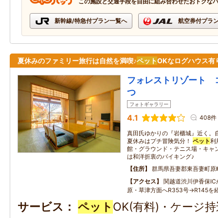
この施設と交通手段を自由に組み合わせたおトクな
新幹線/特急付プラン一覧へ
航空券付プラ
夏休みのファミリー旅行は自然を満喫♪
ペット
OKなログハウス有
フォレストリゾート 
つ
フォトギャラリー
4.1
408件
真田氏ゆかりの『岩櫃城』近く。
夏休みはプチ冒険気分！
ペット
利
館・グラウンド・テニス場・キャ
は和洋折衷のバイキング♪
住所
群馬県吾妻郡東吾妻町原
アクセス
関越道渋川伊香保IC
原・草津方面へR353号→R145を
サービス
ペット
OK(有料)・ケージ