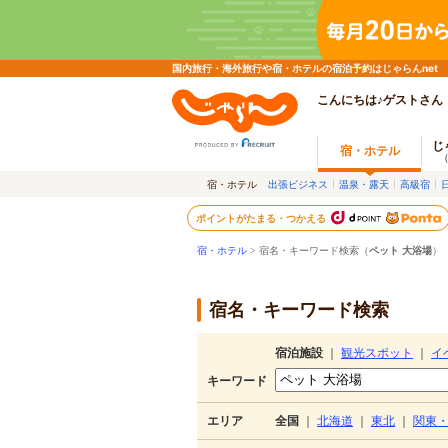
国内旅行・海外旅行や宿・ホテルの宿泊予約はじゃらんnet
こんにちは♪ゲストさん
じ
宿・ホテル
宿・ホテル
出張ビジネス
温泉・露天
高級宿
ポイントがたまる・つかえる
宿・ホテル
> 宿名・キーワード検索（
ペット 大浴場
）
宿名・キーワード検索
宿泊施設
｜
観光スポット
｜
イ
キーワード
エリア
全国
｜
北海道
｜
東北
｜
関東