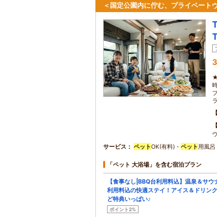
＜国定公園内に佇む、プライベートヴ
3
サービス
ペット
OK(有料)・
ペット
用風呂
「ペット 大浴場」を含む宿泊プラン
【食事なし|BBQ台利用料込】温泉＆サウ
利用料込の快適ステイ！アイス＆ドリン
ど特典いっぱい♪
ポイント2%