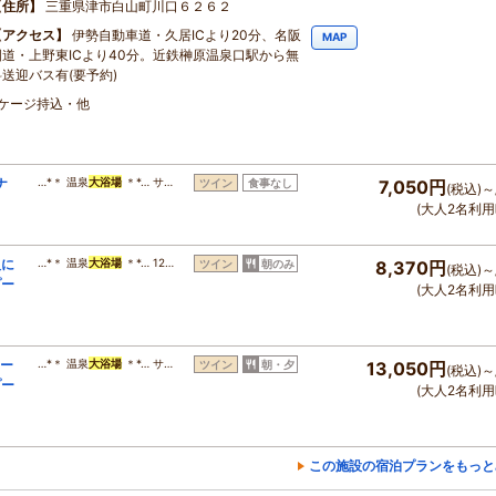
住所
三重県津市白山町川口６２６２
アクセス
伊勢自動車道・久居ICより20分、名阪
MAP
国道・上野東ICより40分。近鉄榊原温泉口駅から無
料送迎バス有(要予約)
・ケージ持込・他
ナ
…*＊ 温泉
大浴場
＊*… サ…
ツイン
食事なし
7,050円
(税込)～
(大人2名利用
人に
…*＊ 温泉
大浴場
＊*… 12…
ツイン
朝のみ
8,370円
(税込)～
プー
(大人2名利用
リー
…*＊ 温泉
大浴場
＊*… サ…
ツイン
朝・夕
13,050円
(税込)～
プー
(大人2名利用
この施設の宿泊プランをもっと