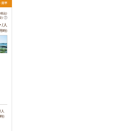
・田平
税込)
安)
～
/人
用時)
/人
時)