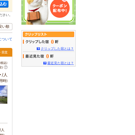
ださい。
安い順
について
0
クリップした宿とは？
・日立
0
税込)
最近見た宿とは？
安)
～
/人
用時)
/人