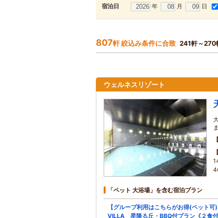
年
月
日
宿泊日
807
軒 絞込み条件に合致
241軒～27
ウェルネスリゾート
4
「ペット 大浴場」を含む宿泊プラン
【グループ利用はこちらがお得(ペット可)
VILLA 星降る丘・BBQ付プラン《２食