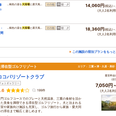
海
…褐色の湯を
大浴場
と露天風…
その他
朝・夕
14,060円
(税込)～
♪
(大人2名利用
尾・
…褐色の湯を
大浴場
と露天風…
その他
朝・夕
18,360円
(税込)～
を間
(大人2名利用
この施設の宿泊プランをもっと
た滞在型ゴルフリゾート
エリア：
三重 > 津・久居・美杉
最安料金(
ココパリゾートクラブ
(目
フォトギャラリー
7,050円
.6
199件
(大人2名利
名門ゴルフコースでのプレーと天然温泉、三重の食材を活か
した美食を満喫できる滞在型ゴルフリゾート。犬と泊まれる
客室や家族向け施設も充実し、ゴルフ旅行から家族・愛犬同
伴の滞在まで幅広く楽しめます。