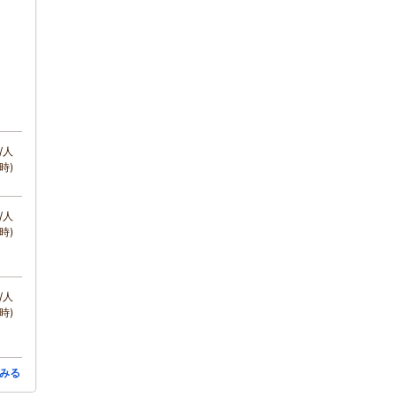
/人
時)
/人
時)
/人
時)
みる