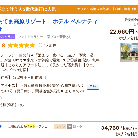
が全て叶う★3世代旅行に人気！
エリア：
新潟 > 南魚沼・十日町・津南（六
最安料金(
あてま高原リゾート ホテル ベルナティ
(目
オ
22,660円
ハイクラス
フォトギャラリー
宿ブログ新着あり
(大人2名利
.8
1,761件
スノーランド目の前★「泊まる・食べる・遊ぶ・体験・温
泉」が全て叶う★東京～新幹線で最短120分◎越後湯沢～無料
送迎【じゃらんアワード泊まって良かった宿大賞】【ウェル
カムベビーのお宿】
住所
新潟県十日町市珠川
アクセス
上越新幹線越後湯沢駅から無料送迎バ
MAP
スで40分（要予約）。関越道塩沢石打ICより車で20
分。
将棋(有料)・他
ラ
…用意のある
ペット
用アメニ…
ツイン
朝・夕
34,760円
(税込)～
(大人2名利用