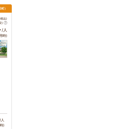
日町）
税込)
安)
～
/人
用時)
/人
時)