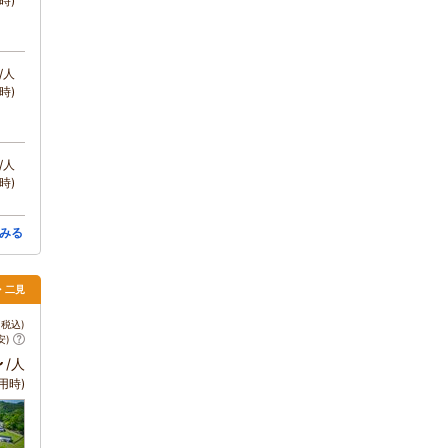
時)
/人
時)
/人
時)
みる
勢・二見
税込)
安)
～
/人
用時)