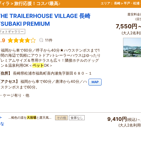
ィラ＞旅行応援！コスパ最高♪
エリア：
長崎 > 平戸・松浦
最安料金(
THE TRAILERHOUSE VILLAGE 長崎
(目
TSUBAKI PREMIUM
7,550円
フォトギャラリー
(大人2名利
.9
11件
★福岡から車で60分／呼子から40分★ハウステンボスまで1
時間の海辺で気軽にアウトドア♪トレーラーハウスはゆったり
プレミアムサイズ＆専用テラスも広々！隣接ホテルのドッグ
ラン＆温泉利用OK＜
ペット
OK＞
住所
長崎県松浦市福島町喜内瀬免字新田６８０－１
アクセス
福岡から車で60分／唐津から40分／ハ
MAP
ウステンボスまで60分。
・ケージ有り・他
ナ
…褐色の湯を
大浴場
と露天風…
その他
食事なし
9,410円
(税込)～
クな
(大人2名利用