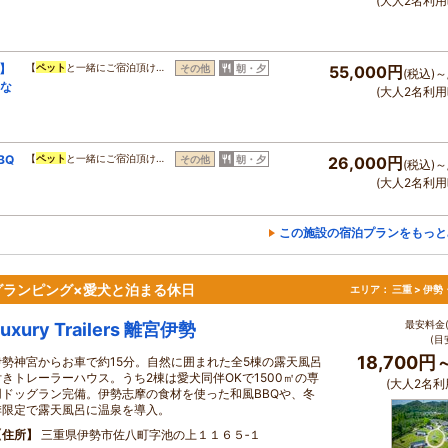
(大人2名利用
】
【
ペット
と一緒にご宿泊頂け…
その他
朝・夕
55,000円
(税込)～
事な
(大人2名利用
BQ
【
ペット
と一緒にご宿泊頂け…
その他
朝・夕
26,000円
(税込)～
(大人2名利用
この施設の宿泊プランをもっと
グランピング×愛犬と泊まる休日
エリア：
三重 > 伊
最安料金(
Luxury Trailers 離宮伊勢
(目
18,700円
伊勢神宮からお車で約15分。自然に囲まれた全5棟の露天風呂
付きトレーラーハウス。うち2棟は愛犬同伴OKで1500㎡の専
(大人2名利
用ドッグラン完備。伊勢志摩の食材を使った和風BBQや、冬
季限定で露天風呂に温泉を導入。
住所
三重県伊勢市佐八町字池の上１１６５‐１