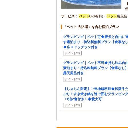
サービス
ペット
OK(有料)・
ペット
用風呂
「ペット 大浴場」を含む宿泊プラン
グランピング｜ペット可◆愛犬と自由に
す素泊まり・持込料無料プラン【食事な
◆広々ドッグラン付き
ポイント2%
グランピング｜ペット不可◆持ち込み自
素泊まり・持込料無料プラン【食事なし
露天風呂付き
ポイント2%
【じゃらん限定】ご当地鍋料理◆松阪牛
ぷり！すき焼き鍋を皆で囲むグランピン
〈1泊2食付き〉◆愛犬可
ポイント2%