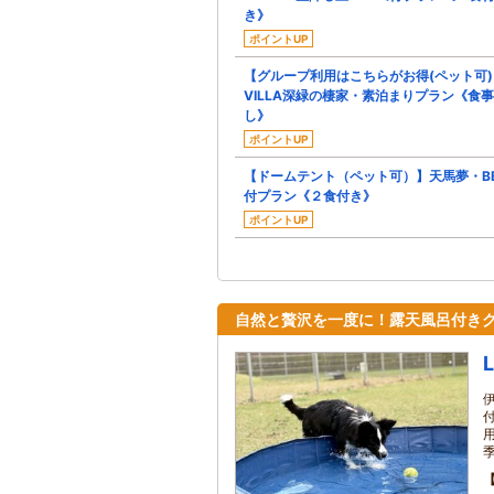
き》
ポイントUP
【グループ利用はこちらがお得(ペット可)
VILLA深緑の棲家・素泊まりプラン《食
し》
ポイントUP
【ドームテント（ペット可）】天馬夢・B
付プラン《２食付き》
ポイントUP
自然と贅沢を一度に！露天風呂付き