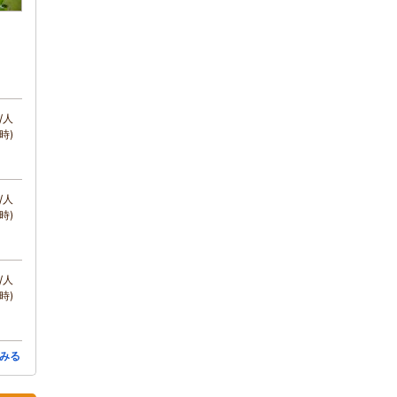
/人
時)
/人
時)
/人
時)
みる