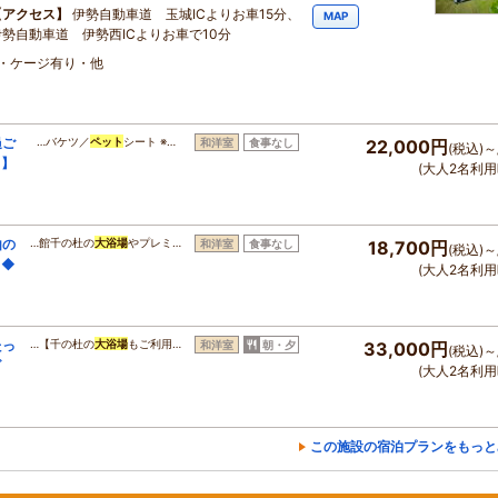
アクセス
伊勢自動車道 玉城ICよりお車15分、
MAP
伊勢自動車道 伊勢西ICよりお車で10分
・ケージ有り・他
過ご
…バケツ／
ペット
シート ※…
和洋室
食事なし
22,000円
(税込)～
し】
(大人2名利用
由の
…館千の杜の
大浴場
やプレミ…
和洋室
食事なし
18,700円
(税込)～
】◆
(大人2名利用
たっ
…【千の杜の
大浴場
もご利用…
和洋室
朝・夕
33,000円
(税込)～
グ
(大人2名利用
この施設の宿泊プランをもっと