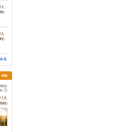
/人
時)
/人
時)
みる
・松阪
税込)
安)
～
/人
用時)