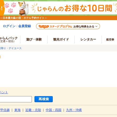
 ～日本最大級の宿・ホテル予約サイト～
ログイン
会員登録
お得な特典をみる
ゃらんパック
遊び・体験
観光ガイド
レンタカー
航空券
（交通＋宿泊）
日帰り・デイユース
ベント
・甲信越
｜
東海
｜
近畿・北陸
｜
中国・四国
｜
九州・沖縄