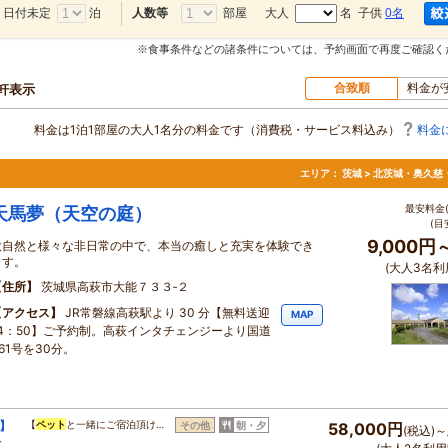
日付未定
泊
部屋
大人
名 子供
0名
人数等
※食事条件などの諸条件については、予約画面で再度ご確認く
合致順
料金が
0軒表示
料金は1泊1部屋の大人1名分の料金です（消費税・サービス料込み）
料金
エリア：
茨城 > 北茨城・奥久慈
最安料金(
天馬夢（天空の庭）
(目
9,000円
大自然と様々な非日常の中で、本当の癒しと充実を体験でき
ます。
(大人3名利
住所
茨城県高萩市大能７３３‐２
アクセス
JR常磐線高萩駅より 30 分【無料送迎
MAP
14：50】ご予約制。高萩インタチェンジーより国道
61号を30分。
】
【
ペット
と一緒にご宿泊頂け…
その他
朝・夕
58,000円
(税込)～
付