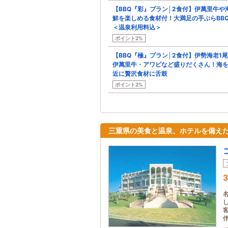
【BBQ『彩』プラン│2食付】伊萬里牛や
鮮を楽しめる食材付！大満足の手ぶらBBQ
＜温泉利用料込＞
ポイント2%
【BBQ『極』プラン│2食付】伊勢海老1
伊萬里牛・アワビなど盛りだくさん！海
近に贅沢食材に舌鼓
ポイント2%
三重県の美食と温泉、ホテルを備え
3