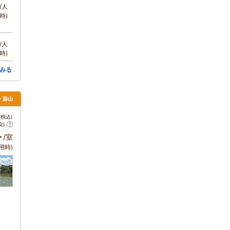
/人
時)
/人
時)
みる
・蒜山
税込)
安)
～
/室
用時)