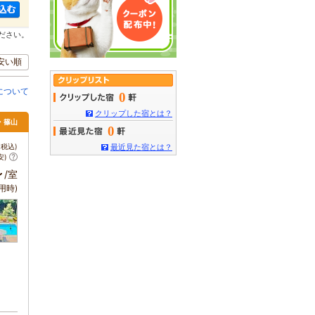
ださい。
安い順
について
0
クリップした宿とは？
・篠山
0
税込)
最近見た宿とは？
安)
～
/室
用時)