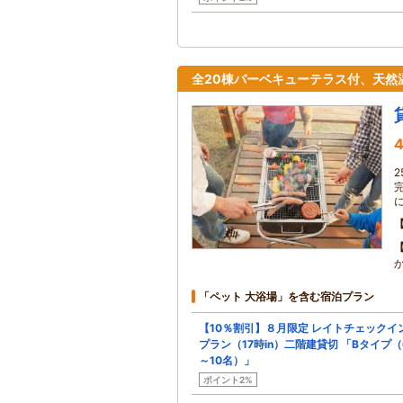
全20棟バーベキューテラス付、天然温
4
2
に
「ペット 大浴場」を含む宿泊プラン
【10％割引】８月限定 レイトチェックイ
プラン（17時in）二階建貸切 「Bタイプ（
～10名）」
ポイント2%