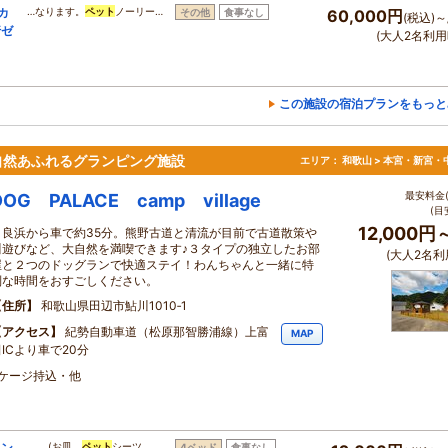
カ
…なります。
ペット
ノーリー…
その他
食事なし
60,000円
(税込)～
行ゼ
(大人2名利用
この施設の宿泊プランをもっと
自然あふれるグランピング施設
エリア：
和歌山 > 本宮・新宮・
最安料金(
DOG PALACE camp village
(目
12,000円
白良浜から車で約35分。熊野古道と清流が目前で古道散策や
川遊びなど、大自然を満喫できます♪３タイプの独立したお部
(大人2名利
屋と２つのドッグランで快適ステイ！わんちゃんと一緒に特
別な時間をおすごしください。
住所
和歌山県田辺市鮎川1010‐1
アクセス
紀勢自動車道（松原那智勝浦線）上富
MAP
ICより車で20分
・ケージ持込・他
ラン
…。(お皿、
ペット
シーツ、…
4ベッド
食事なし