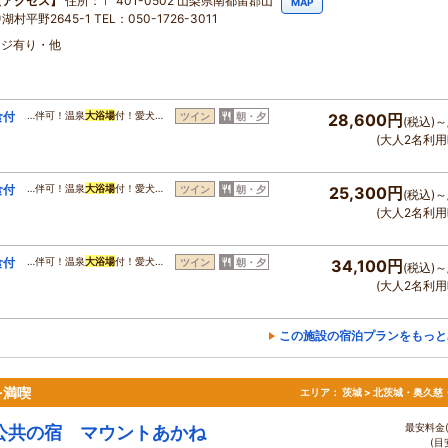
アクセス
住所：〒 401-0502 山梨県南都留郡山
MAP
湖村平野2645-1 TEL：050-1726-3011
ージ有り・他
食付
…伴可！温泉
大浴場
付！愛犬…
ツイン
朝・夕
28,600円
(税込)～
(大人2名利用
食付
…伴可！温泉
大浴場
付！愛犬…
ツイン
朝・夕
25,300円
(税込)～
(大人2名利用
食付
…伴可！温泉
大浴場
付！愛犬…
ツイン
朝・夕
34,100円
(税込)～
(大人2名利用
この施設の宿泊プランをもっと
を満喫
エリア：
茨城 > 北茨城・奥久慈
最安料金(
公共の宿 マウントあかね
(目