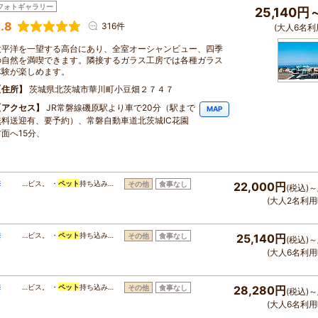
フォトギャラリー
25,140円
.8
316件
(大人6名利
太平洋を一望する高台にあり、全室オーシャンビュー、四季
の自然を満喫できます。隣接するガラス工房では各種ガラス
体験が楽しめます。
住所
茨城県北茨城市華川町小豆畑２７４７
アクセス
JR常磐線磯原駅より車で20分（駅まで
MAP
無料送迎有、要予約）、常磐自動車道北茨城IC花園
方面へ15分、
禁
…ビス。 ・
ペット
持ち込み…
その他
食事なし
22,000円
(税込)～
(大人2名利用
禁
…ビス。 ・
ペット
持ち込み…
その他
食事なし
25,140円
(税込)～
(大人6名利用
禁
…ビス。 ・
ペット
持ち込み…
その他
食事なし
28,280円
(税込)～
(大人6名利用