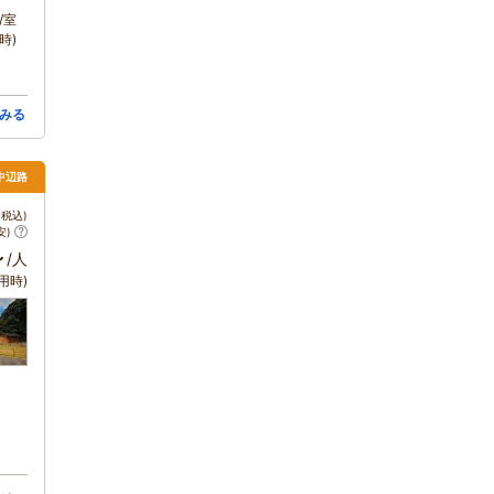
/室
時)
みる
中辺路
税込)
安)
～
/人
用時)