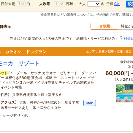
日付未定
泊
部屋
大人
名 子供
0名
人数等
※食事条件などの諸条件については、予約画面で再度ご確認く
合致順
料金が
0軒表示
料金は1泊1部屋の大人1名分の料金です（消費税・サービス料込み）
料金
ル カラオケ ドッグラン
エリア：
兵庫 > 尼崎・宝塚・三田
最安料金(
モニカ リゾート
(目
60,000円
ペット
OK プール サウナ カラオケ ビリヤード ダーツ バ
ギー 屋根付きBBQ場 宴会場 卓球 テニスコート バスケ ピザ
(大人2名利
窯 ドッグラン３万平米ドイツ洋館貸切チャペルで結婚式また
はイベント可能
住所
兵庫県丹波市氷上町上新庄３６
アクセス
大阪、神戸から1時間20分 駅まで無
MAP
料送迎サービスあり 氷上ICから１０分
・ケージ有り・他