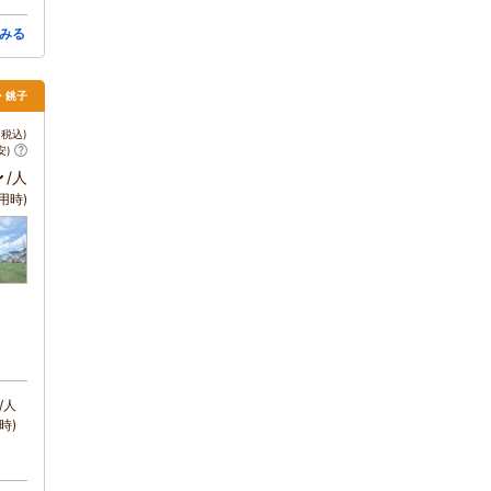
みる
・銚子
税込)
安)
～
/人
用時)
/人
時)