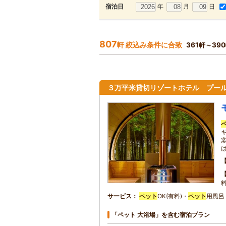
年
月
日
宿泊日
807
軒 絞込み条件に合致
361軒～39
３万平米貸切リゾートホテル プー
サービス
ペット
OK(有料)・
ペット
用風呂
「ペット 大浴場」を含む宿泊プラン