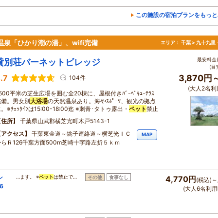
この施設の宿泊プランをもっと
泉「ひかり潮の湯」、wifi完備
エリア：
千葉 > 九十九里
最安料金(
貸別荘バーネットビレッジ
(目
.7
3,870円
104件
(大人2名利
500平米の芝生広場を囲む全20棟に、屋根付きﾊﾞｰﾍﾞｷｭｰﾃﾗｽ
完備。男女別
大浴場
の天然温泉あり。海やｽﾎﾟｰﾂ、観光の拠点
。※ﾁｪｯｸｲﾝは15:00-18:00迄 ※刺青･タトゥ露出・
ペット
禁止
住所
千葉県山武郡横芝光町木戸5143-1
アクセス
千葉東金道～銚子連絡道～横芝光ＩＣ
MAP
からＲ126千葉方面500m芝崎十字路左折５ｋｍ
ン
…ます。 ※
ペット
は禁止で…
その他
食事なし
4,770円
(税込)～
6
(大人6名利用