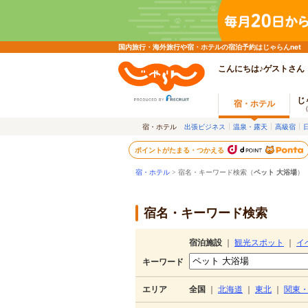
国内旅行・海外旅行や宿・ホテルの宿泊予約はじゃらんnet
こんにちは♪ゲストさん
じ
宿・ホテル
宿・ホテル
出張ビジネス
温泉・露天
高級宿
ポイントがたまる・つかえる
宿・ホテル
> 宿名・キーワード検索（
ペット 大浴場
）
宿名・キーワード検索
宿泊施設
｜
観光スポット
｜
イ
キーワード
エリア
全国
｜
北海道
｜
東北
｜
関東