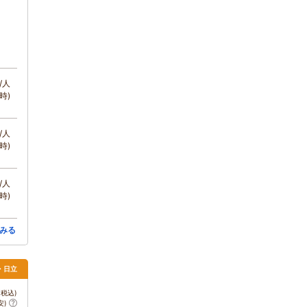
/人
時)
/人
時)
/人
時)
みる
・日立
税込)
安)