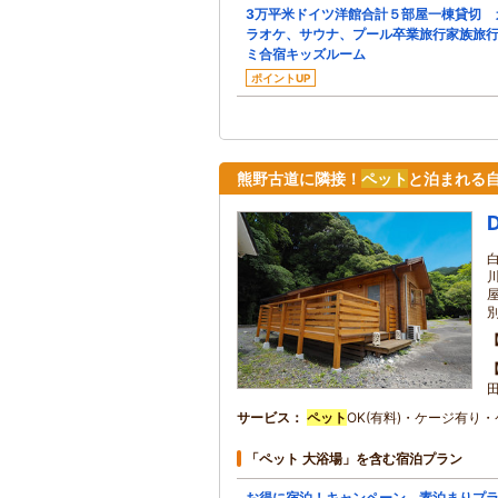
3万平米ドイツ洋館合計５部屋一棟貸切 
ラオケ、サウナ、プール卒業旅行家族旅
ミ合宿キッズルーム
ポイントUP
熊野古道に隣接！
ペット
と泊まれる
田
サービス
ペット
OK(有料)・ケージ有り
「ペット 大浴場」を含む宿泊プラン
お得に宿泊！キャンペーン 素泊まりプ