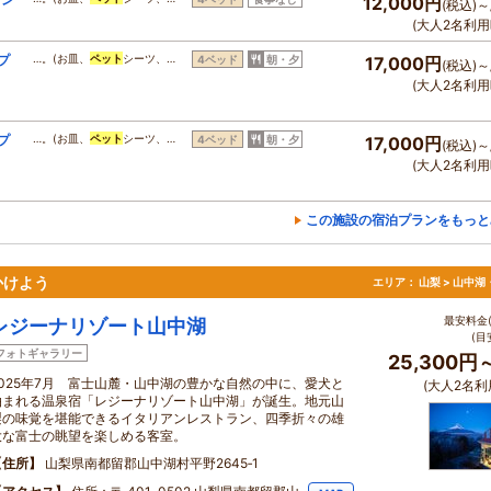
12,000円
(税込)～
(大人2名利用
プ
…。(お皿、
ペット
シーツ、…
4ベッド
朝・夕
17,000円
(税込)～
(大人2名利用
プ
…。(お皿、
ペット
シーツ、…
4ベッド
朝・夕
17,000円
(税込)～
(大人2名利用
この施設の宿泊プランをもっと
かけよう
エリア：
山梨 > 山中
最安料金(
レジーナリゾート山中湖
(目
フォトギャラリー
25,300円
2025年7月 富士山麓・山中湖の豊かな自然の中に、愛犬と
(大人2名利
泊まれる温泉宿「レジーナリゾート山中湖」が誕生。地元山
梨の味覚を堪能できるイタリアンレストラン、四季折々の雄
大な富士の眺望を楽しめる客室。
住所
山梨県南都留郡山中湖村平野2645‐1