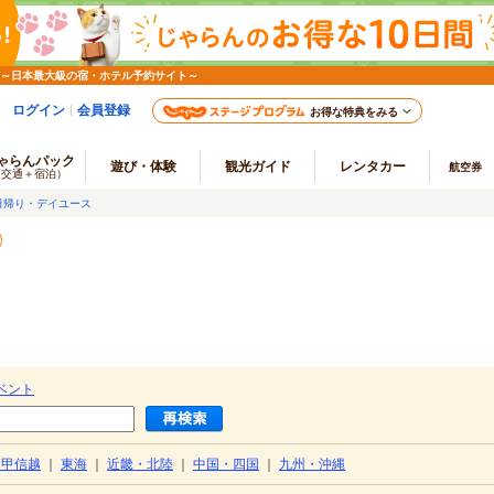
 ～日本最大級の宿・ホテル予約サイト～
ログイン
会員登録
お得な特典をみる
ゃらんパック
遊び・体験
観光ガイド
レンタカー
航空券
（交通＋宿泊）
日帰り・デイユース
ベント
・甲信越
｜
東海
｜
近畿・北陸
｜
中国・四国
｜
九州・沖縄