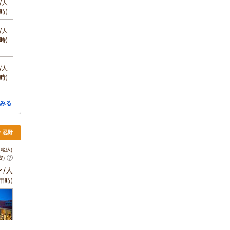
/人
時)
/人
時)
/人
時)
みる
湖・忍野
税込)
安)
～
/人
用時)