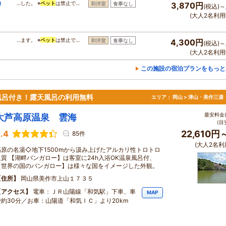
り
…した。 ※
ペット
は禁止で…
和洋室
食事なし
3,870円
(税込)～
(大人2名利用
…ます。 ※
ペット
は禁止で…
和洋室
食事なし
4,300円
(税込)～
(大人2名利用
この施設の宿泊プランをもっと
風呂付き！露天風呂の利用無料
エリア：
岡山 > 津山・美作三湯
最安料金(
大芦高原温泉 雲海
(目
.4
22,610円
85件
(大人2名利
高原の名湯◇地下1500mから汲み上げたアルカリ性トロトロ
泉質 【湖畔バンガロー】は客室に24h入浴OK温泉風呂付、
【世界の国のバンガロー】は様々な国をイメージした外観。
住所
岡山県美作市上山１７３５
アクセス
電車：ＪＲ山陽線「和気駅」下車、車
MAP
で約30分／お車：山陽道「和気ＩＣ」より20km