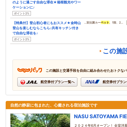
のように過ごす自由な滞在★箱根観光やワー
ケーションに♪
ポイント2%
【特典付】登山初心者にもおススメ★金時山
…室抗菌カー
ペット
、1階、2…
登山を楽しむならこちら♪共有キッチン付き
で自由な滞在を♪
ポイント2%
この施
この施設と交通手段を自由に組み合わせたおトクな
航空券付プラン一覧へ
航空券付プラン
自然の静寂に包まれた、心癒される宿泊施設です
NASU SATOYAMA FI
２０２４年6月オープン！ 全室洋