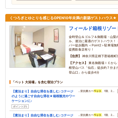
くつろぎとゆとりを感じるOPEN10年未満の新築ゲストハウス★
フィールド箱根リゾー
金時登山＆ゴルフ＆御殿場・山梨
ル、連泊に最適のゲストハウス！ ＜
パー徒歩圏内 ＜Point2＞駐車場無
提携飲食店有り！
住所
神奈川県足柄下郡箱根町
アクセス
東名御殿場ＩＣから
根登山バス「仙石」徒歩約７分ま
登山口」から徒歩4分
「ペット 大浴場」を含む宿泊プラン
【素泊まり】自由な滞在を楽しむ♪コテージ
…室抗菌カー
ペット
、1階、2…
のように過ごす自由な滞在★箱根観光やワー
ケーションに♪
ポイント2%
【素泊まり】自由な滞在を楽しむ♪コテージ
…室抗菌カー
ペット
、1階、2…