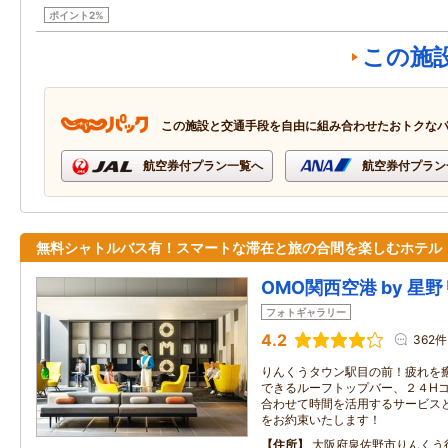
ポイント2%
この施
この施設と交通手段を自由に組み合わせたおトクな
航空券付プラン一覧へ
航空券付プラン
無料シャトルバス有！スマートな滞在と旅の合間を楽しむホテル
OMO関西空港 by 星
フォトギャラリー
4.2
362件
りんくうタウン駅目の前！疲れを
できるルーフトップバー、２４H
合わせて時間を活用するサービス
をお約束いたします！
住所
大阪府泉佐野市りんくう