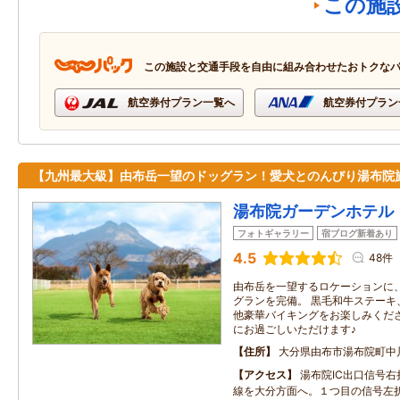
この施
この施設と交通手段を自由に組み合わせたおトクな
航空券付プラン一覧へ
航空券付プラン
【九州最大級】由布岳一望のドッグラン！愛犬とのんびり湯布院
湯布院ガーデンホテル
フォトギャラリー
宿ブログ新着あり
4.5
48件
由布岳を一望するロケーションに
グランを完備。 黒毛和牛ステーキ
他豪華バイキングをお楽しみくださ
にお過ごしいただけます♪
住所
大分県由布市湯布院町中
アクセス
湯布院IC出口信号
線を大分方面へ。１つ目の信号左