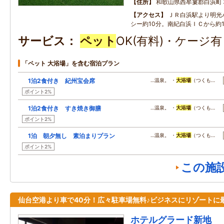
住所
和歌山県西牟婁郡白浜町
アクセス
ＪＲ白浜駅より明光
シー約10分。南紀白浜ＩＣから約1
サービス
ペット
OK(有料)・ケージ
「ペット 大浴場」を含む宿泊プラン
1泊2食付き 紀州宝会席
…温泉。 ・
大浴場
（つくも…
ポイント2%
1泊2食付き すき焼き御膳
…温泉。 ・
大浴場
（つくも…
ポイント2%
1泊 朝夕無し 素泊まりプラン
…温泉。 ・
大浴場
（つくも…
ポイント2%
この施
仙台空港より車で40分！広々駐車場無料♪ビジネスにリゾートに
ホテルグラード新地