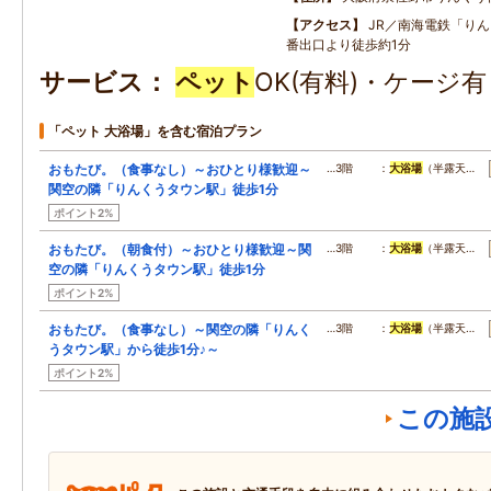
アクセス
JR／南海電鉄「り
番出口より徒歩約1分
サービス
ペット
OK(有料)・ケージ
「ペット 大浴場」を含む宿泊プラン
おもたび。（食事なし）～おひとり様歓迎～
…3階 ：
大浴場
（半露天…
関空の隣「りんくうタウン駅」徒歩1分
ポイント2%
おもたび。（朝食付）～おひとり様歓迎～関
…3階 ：
大浴場
（半露天…
空の隣「りんくうタウン駅」徒歩1分
ポイント2%
おもたび。（食事なし）～関空の隣「りんく
…3階 ：
大浴場
（半露天…
うタウン駅」から徒歩1分♪～
ポイント2%
この施