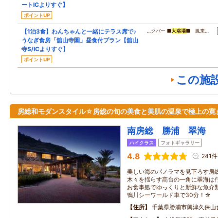
ートICよりすぐ】
ポイントUP
【1泊3食】わんちゃんと一緒にテラス席で♪
…クバー ■
大浴場
■ 鳳来…
うなぎ食房「舘山寺園」昼食付プラン【舘山
寺S/ICよりすぐ】
ポイントUP
この施
房総和モダンスタイル☆房総の旬の美食と美肌の温泉で極上の寛
南房総 勝浦 翠海
ハイクラス
フォトギャラリー
4.8
241件
美しい海のパノラマを見下ろす房
木々を揺らす高台の一角に翠海は
お食事処でゆっくりと新鮮な魚介
鴨川シーワールド車で30分！☆
住所
千葉県勝浦市興津久保山