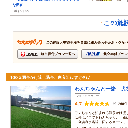
な滞在
ポイント2%
この施
この施設と交通手段を自由に組み合わせたおトクな
航空券付プラン一覧へ
航空券付プラン
100％源泉かけ流し温泉、白良浜はすぐそば
わんちゃんと一緒 犬
フォトギャラリー
4.7
269件
ワンちゃんと泊まれる源泉かけ流し
以外はどこでもわんちゃんと一緒
白良浜海水浴場に面するオーシャ