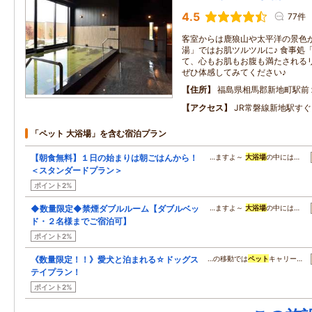
4.5
77件
客室からは鹿狼山や太平洋の景色
湯」ではお肌ツルツルに♪ 食事処
て、心もお肌もお腹も満たされる
ぜひ体感してみてください♪
住所
福島県相馬郡新地町駅前
アクセス
JR常磐線新地駅す
「ペット 大浴場」を含む宿泊プラン
【朝食無料】１日の始まりは朝ごはんから！
…ますよ～
大浴場
の中には…
＜スタンダードプラン＞
ポイント2%
◆数量限定◆禁煙ダブルルーム【ダブルベッ
…ますよ～
大浴場
の中には…
ド・２名様までご宿泊可】
ポイント2%
《数量限定！！》愛犬と泊まれる☆ドッグス
…の移動では
ペット
キャリー…
テイプラン！
ポイント2%