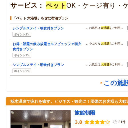
サービス
ペット
OK・ケージ有り・
「ペット 大浴場」を含む宿泊プラン
シンプルステイ・朝食付きプラン
… お風呂は
大浴場
をご利用…
ポイント2%
お得・話題の飲み放題セルフビュッフェ朝夕
… 小ぶりな
大浴場
もご利用…
食付きプラン
ポイント2%
シンプルステイ・朝食付きプラン
… お風呂は
大浴場
をご利用…
ポイント2%
この施
栃木温泉で疲れを癒す。ビジネス・観光に！団体のお客様も大歓
旅館朝陽
3.8
31件