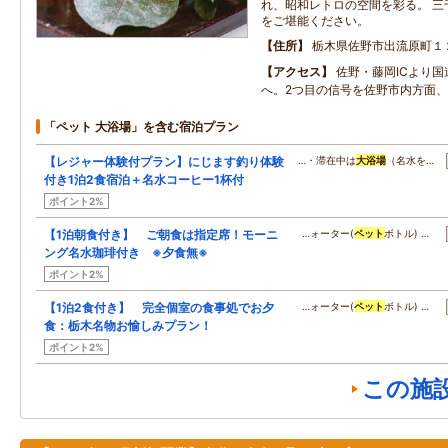
れ、昭和レトロの空間を彩る。 三
をご堪能ください。
住所
栃木県佐野市出流原町１
アクセス
佐野・藤岡ICより国
へ。2つ目の信号を佐野市内方面
「ペット 大浴場」を含む宿泊プラン
【レジャー体験付プラン】にじます釣り体験
…・滞在中は
大浴場
（名水を…
付き1泊2食宿泊＋名水コーヒー1杯付
ポイント2%
【1泊朝食付き】 ご朝食は指定席！モーニ
…ォーター(
ペット
ボトル) …
ング名水珈琲付き ※夕食無※
ポイント2%
【1泊2食付き】 完全個室の食事処でお夕
…ォーター(
ペット
ボトル) …
食：栃木名物お愉しみプラン！
ポイント2%
この施