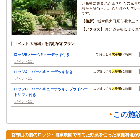
い森林に囲まれた四季折々の風景
騒から解放され、心と体をリフレ
です。
住所
栃木県大田原市湯津上２
アクセス
東北道矢板ICより車
「ペット 大浴場」を含む宿泊プラン
ロッジB バーベキューデッキ付き
…で貸し切り
大浴場
(２時間)…
ポイント2%
ロッジA バーベキューデッキ付き
…で貸し切り
大浴場
(２時間)…
ポイント2%
ロッジC バーベキューデッキ、プライベー
…で貸し切り
大浴場
(２時間)…
トサウナ付き
ポイント2%
この施
磐梯山の麓のロッジ・自家農園で育てた野菜を使った家庭料理が