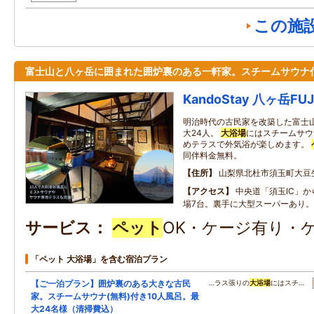
この施
富士山と八ヶ岳に囲まれた囲炉裏のある一軒家。スチームサウナ
KandoStay 八ヶ岳F
明治時代の古民家を改築した富士
大24人。
大浴場
にはスチームサウ
めテラスで外気浴が楽しめます。
同伴料金無料。
住所
山梨県北杜市須玉町大豆
アクセス
中央道「須玉IC」
場7台。裏手に大型スーパーあり。
サービス
ペット
OK・ケージ有り・
「ペット 大浴場」を含む宿泊プラン
【ご一泊プラン】囲炉裏のある大きな古民
…ラス張りの
大浴場
にはスチ…
家。スチームサウナ(無料)付き10人風呂。最
大24名様（清掃費込）