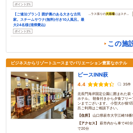
ポイント2%
【ご連泊プラン】囲炉裏のある大きな古民
…ラス張りの
大浴場
にはスチ…
家。スチームサウナ(無料)付き10人風呂。最
大24名様(清掃費込)
ポイント2%
この施
ビジネスからリゾートユースまでバリエーション豊富なホテル
ピースINN萩
4.4
35件
北長門海岸国定公園に囲まれた萩
ホテル。 朝食付きから夕食フリー
ンまでございます。 小型犬か猫1匹の
呂ご利用はご相談下さい。
住所
山口県萩市大字江崎18番
アクセス
萩市内から車で40
で20分