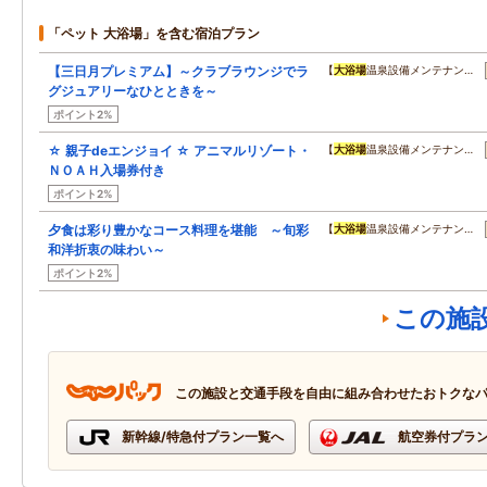
「ペット 大浴場」を含む宿泊プラン
【三日月プレミアム】～クラブラウンジでラ
【
大浴場
温泉設備メンテナン…
グジュアリーなひとときを～
ポイント2%
☆ 親子deエンジョイ ☆ アニマルリゾート・
【
大浴場
温泉設備メンテナン…
ＮＯＡＨ入場券付き
ポイント2%
夕食は彩り豊かなコース料理を堪能 ～旬彩
【
大浴場
温泉設備メンテナン…
和洋折衷の味わい～
ポイント2%
この施
この施設と交通手段を自由に組み合わせたおトクな
新幹線/特急付プラン一覧へ
航空券付プラ