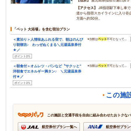
住所
鹿児島県指宿市湯の浜５
アクセス
JR指宿駅下車し車
道から指宿スカイラインに入り谷山
方面へ約50分。
「ペット 大浴場」を含む宿泊プラン
＜素泊り＞人情味あふれる宿で、朝はのんび
※当館は
ペット
不可となって…
り朝寝坊♪ わっぜぬくまる＼元湯温泉券付
★／
ポイント2%
＜朝食付＞オムレツ・パンなど〝サクッと″
※当館は
ペット
不可となって…
洋朝食でエネルギー満タン♪ ＼元湯温泉券
付★／
ポイント2%
この施
この施設と交通手段を自由に組み合わせたおトクな
航空券付プラン一覧へ
航空券付プラン