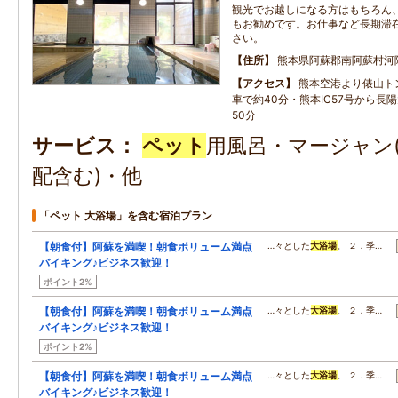
観光でお越しになる方はもちろん
もお勧めです。お仕事など長期滞
さい。
住所
熊本県阿蘇郡南阿蘇村河
アクセス
熊本空港より俵山ト
車で約40分・熊本IC57号から長
50分
サービス
ペット
用風呂・マージャン(
配含む)・他
「ペット 大浴場」を含む宿泊プラン
【朝食付】阿蘇を満喫！朝食ボリューム満点
…々とした
大浴場
。 ２．季…
バイキング♪ビジネス歓迎！
ポイント2%
【朝食付】阿蘇を満喫！朝食ボリューム満点
…々とした
大浴場
。 ２．季…
バイキング♪ビジネス歓迎！
ポイント2%
【朝食付】阿蘇を満喫！朝食ボリューム満点
…々とした
大浴場
。 ２．季…
バイキング♪ビジネス歓迎！