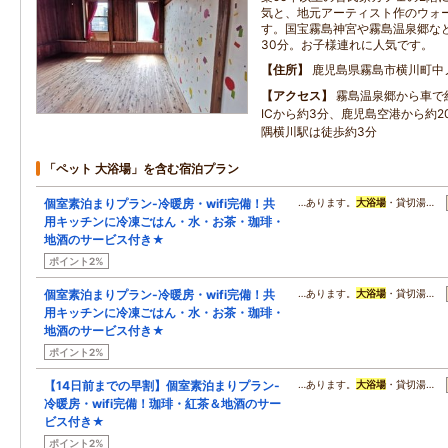
気と、地元アーティスト作のウォ
す。国宝霧島神宮や霧島温泉郷など
30分。お子様連れに人気です。
住所
鹿児島県霧島市横川町中
アクセス
霧島温泉郷から車で約
ICから約3分、鹿児島空港から約2
隅横川駅は徒歩約3分
「ペット 大浴場」を含む宿泊プラン
個室素泊まりプラン-冷暖房・wifi完備！共
…あります。
大浴場
・貸切湯…
用キッチンに冷凍ごはん・水・お茶・珈琲・
地酒のサービス付き★
ポイント2%
個室素泊まりプラン-冷暖房・wifi完備！共
…あります。
大浴場
・貸切湯…
用キッチンに冷凍ごはん・水・お茶・珈琲・
地酒のサービス付き★
ポイント2%
【14日前までの早割】個室素泊まりプラン-
…あります。
大浴場
・貸切湯…
冷暖房・wifi完備！珈琲・紅茶＆地酒のサー
ビス付き★
ポイント2%