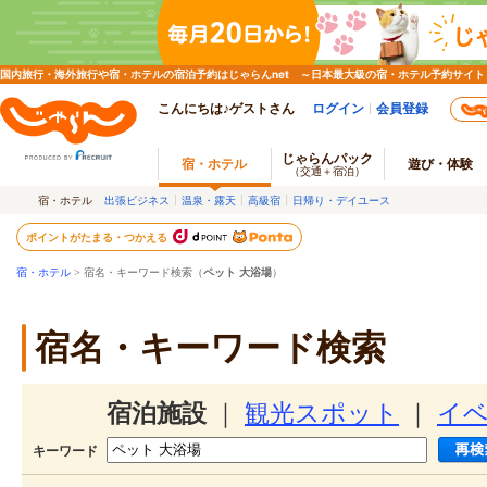
国内旅行・海外旅行や宿・ホテルの宿泊予約はじゃらんnet ～日本最大級の宿・ホテル予約サイト
こんにちは♪ゲストさん
ログイン
会員登録
じゃらんパック
宿・ホテル
遊び・体験
（交通＋宿泊）
宿・ホテル
出張ビジネス
温泉・露天
高級宿
日帰り・デイユース
ポイントがたまる・つかえる
宿・ホテル
> 宿名・キーワード検索（
ペット 大浴場
）
宿名・キーワード検索
宿泊施設
｜
観光スポット
｜
イ
キーワード