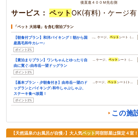
後直進４００Ｍ先右側
サービス
ペット
OK(有料)・ケージ
「ペット 大浴場」を含む宿泊プラン
【朝食付プラン】和洋バイキング！朝から国
…。ケージ、
ペット
シート（…
産黒毛和牛カレー♪
ポイント2%
【素泊まりプラン】ワンちゃんとゆったり自
… ケージ、
ペット
シート（…
由に寛ぐ♪由布岳一望ドッグラン
ポイント2%
【基本プラン・夕朝食付き】由布岳一望のド
…ケージ、
ペット
シート(ト…
ッグランとバイキング♪和牛しゃぶしゃぶ、
ステーキ食べ放題！
ポイント2%
この施
【天然温泉のお風呂が自慢♪】大人気
ペット
同宿部屋は限定４室