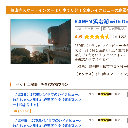
舘山寺スマートインターより車で５分！全室レイクビューの絶景
KAREN 浜名湖 with D
フォトギャラリー
宿ブログ新着あり
4.6
392件
270度パノラマのレイクビュー 
犬と一緒に貸切温泉も♪ 広々室内
遊んでください！ チェックインに
を確認させて頂きます
住所
静岡県浜松市中央区呉松
アクセス
舘山寺スマ－トイン
「ペット 大浴場」を含む宿泊プラン
【1泊2食】270度パノラマのレイクビュー♪
…クバー ■
大浴場
■ 鳳来…
わんちゃんと楽しむ絶景宿☆彡【舘山寺スマ
ートICよりすぐ】
ポイントUP
【1泊朝食】270度パノラマのレイクビュー♪
…クバー ■
大浴場
■ 鳳来…
わんちゃんと楽しむ絶景宿☆彡【舘山寺スマ