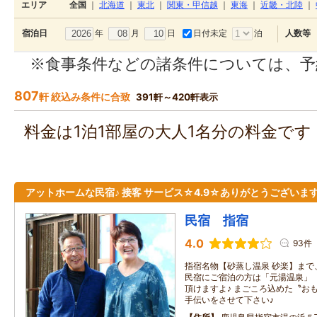
エリア
全国
｜
北海道
｜
東北
｜
関東・甲信越
｜
東海
｜
近畿・北陸
｜
年
月
日
日付未定
泊
宿泊日
人数等
※食事条件などの諸条件については、予
807
軒 絞込み条件に合致
391軒～420軒表示
料金は1泊1部屋の大人1名分の料金で
アットホームな民宿♪ 接客 サービス☆4.9☆ありがとうございま
民宿 指宿
4.0
93件
指宿名物【砂蒸し温泉 砂楽】まで、徒
民宿にご宿泊の方は「元湯温泉」
頂けますよ♪ まごころ込めた〝お
手伝いをさせて下さい♪