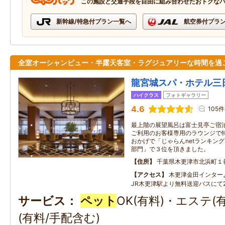
この施設と交通手段を自由に組み合わせたおトクな
新幹線/特急付プラン一覧へ
航空券付プラ
全室オーシャンビュー・半露天客室・ラグジュアリーな時間を過
龍宮城スパ・ホテル三
ハイクラス
フォトギャラリー
4.6
105件
最上階の展望風呂は富士見亭ご宿
ご利用のお客様専用のラウンジで
おかげで「じゃらんnetランキング2
部門」で３位を頂きました。
住所
千葉県木更津市北浜町１
アクセス
木更津金田インター
JR木更津駅より無料送迎バスにて2
サービス
ペット
OK(有料)・エステ
(有料/手配含む)