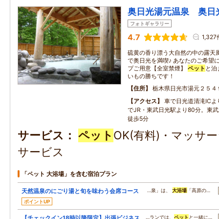
奥日光湯元温泉 奥日
フォトギャラリー
4.7
1,327
硫黄の香り漂う大自然の中の露天
で奥日光を満喫♪ あなたのご希望
プご用意【全室禁煙】
ペット
と泊
いもの勝ちです！
住所
栃木県日光市湯元２５４
アクセス
車で日光道清滝ICよ
でJR・東武日光駅より80分。東
徒歩5分
サービス
ペット
OK(有料)・マッサ
サービス
「ペット 大浴場」を含む宿泊プラン
天然温泉のにごり湯と旬を味わう会席コース
…泉」は、
大浴場
「高原の…
ポイントUP
【チェックイン18時以降限定】出張ビジネス
…ランでは、
ペット
と一緒に…