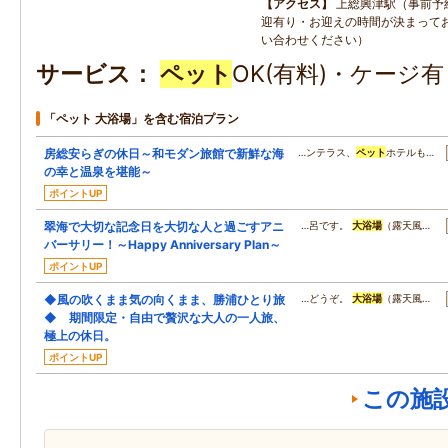
アクセス
上総興津駅（事前予
迎有り・お迎えの時間が決まって
い合わせください）
サービス
ペット
OK(有料)・ケージ
「ペット 大浴場」を含む宿泊プラン
房総安らぎの休日～和モダン旅館で新鮮な海
…ンテラス、
ペット
ホテルも…
の幸と温泉を堪能～
ポイントUP
翠海で大切な記念日を大切な人と過ごすアニ
…呂です。
大浴場
（露天風…
バーサリー！～Happy Anniversary Plan～
ポイントUP
◆風の吹くまま気の向くまま、勝浦ひとり旅
…どうぞ。
大浴場
（露天風…
◆ 期間限定・自由で贅沢な大人の一人旅、
極上の休日。
ポイントUP
この施