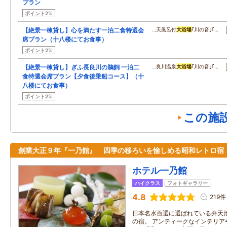
プラン
ポイント2%
【絶景一棟貸し】心を満たす一泊二食特選会
…天風呂付
大浴場
｢川の音｣｢…
席プラン（十八楼にてお食事）
ポイント2%
【絶景一棟貸し】ぎふ長良川の鵜飼 一泊二
…良川温泉
大浴場
｢川の音｣｢…
食特選会席プラン【夕食後乗船コース】（十
八楼にてお食事）
ポイント2%
この施
創業大正９年『一乃館』 四季の移ろいを愉しめる昭和レトロ宿
ホテル一乃館
ハイクラス
フォトギャラリー
4.8
219件
日本名水百選に選ばれている弁天
の宿。 アンティークなインテリア