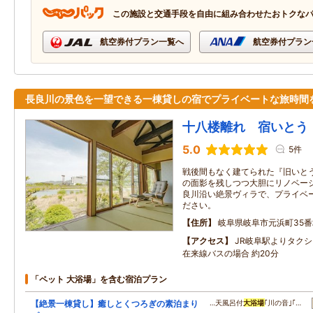
この施設と交通手段を自由に組み合わせたおトクな
航空券付プラン一覧へ
航空券付プラン
長良川の景色を一望できる一棟貸しの宿でプライベートな旅時間
十八楼離れ 宿いとう
5.0
5件
戦後間もなく建てられた『旧いと
の面影を残しつつ大胆にリノベーシ
良川沿い絶景ヴィラで、プライベ
ださい。
住所
岐阜県岐阜市元浜町35番
アクセス
JR岐阜駅よりタクシ
在来線バスの場合 約20分
「ペット 大浴場」を含む宿泊プラン
【絶景一棟貸し】癒しとくつろぎの素泊まり
…天風呂付
大浴場
｢川の音｣｢…