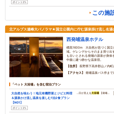
ポイント2%
この施
北アルプス連峰大パノラマ★国立公園内に佇む源泉掛け流し名湯
西発哺温泉ホテル
標高1600m 大自然が息づく国
域。ゲレンデからそのまま滑り出
も古いとされる発哺の源泉が身体
中腹に建つ静かな温泉宿。
住所
長野県下高井郡山ノ内町
アクセス
発哺温泉バス停まで
「ペット 大浴場」を含む宿泊プラン
大自然を味わう！地元有機野菜とジビエ料理
…日が見える
大浴場
【発哺…
＆源泉かけ流し温泉を楽しむ1泊2食プラン
【N01】
ポイント2%