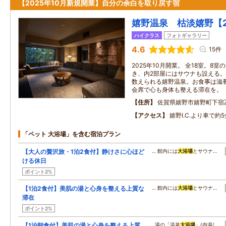
【2025年10月新規開業】自分の余白を取り戻す宿
嬉野温泉 枯淡嬉野【2
ハイクラス
フォトギャラリー
4.6
15件
2025年10月開業。 全18室。8
き、内2部屋にはサウナも設える
数えられる嬉野温泉。お食事は滋
会席で心も身体も整える滞在を。
住所
佐賀県嬉野市嬉野町下宿
アクセス
嬉野I.C.より車で約5
「ペット 大浴場」を含む宿泊プラン
【大人の贅沢旅・1泊2食付】静けさに心ほど
… 館内には
大浴場
とサウナ…
ける休日
ポイント2%
【1泊2食付】美肌の湯と心身を整える上質な
… 館内には
大浴場
とサウナ…
滞在
ポイント2%
【1泊朝食付】美肌の湯と心身を整える上質
…湯の「温泉
大浴場
」(内湯/…