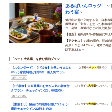
あるぱいんロッジ ～
わう宿～
磐梯山の麓に立地する宿。自家農
機野菜や「宝米」を使った家庭料
代・会津・裏磐梯などの観光拠点
住所
福島県耶麻郡猪苗代町土
アクセス
お車の場合、磐越自
高原ＩＣより4.2ｋｍ、電車の場
駅下車2.8ｋｍ
「ペット 大浴場」を含む宿泊プラン
【スタンダード】【1泊2食】自然のうまみを
…、お客様の
ペット
同伴での…
味わう家庭料理が好評の一番人気プラン
ポイント2%
【1泊朝食】自家農園のお米が人気の朝食付
…1ヶ所ずつ
大浴場
がござい…
きプラン チェックイン22：00迄OK♪
ポイント2%
【素泊まり】猪苗代の自然を遊びつくそう♪
…1ヶ所ずつ
大浴場
がござい…
最終チェックイン22時までOK