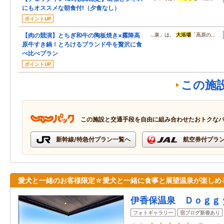
にもオススメな朝食付!（夕食なし）
ポイントUP
【肉の競演】とちぎ和牛の陶板焼き×霧降高
…泉」は、
大浴場
「高原の…
原牛すき鍋！とろけるブランド牛を贅沢に食
べ比べプラン
ポイントUP
この施
この施設と交通手段を自由に組み合わせたおトクな
新幹線/特急付プラン一覧へ
航空券付プラ
愛犬と一緒のお客様限定☆愛犬と一緒に食事と展望温泉が楽しめ
伊香保温泉 Ｄｏｇｇ
フォトギャラリー
宿ブログ新着あり