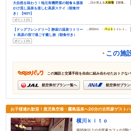
大自然を味わう！地元有機野菜の朝食＆源泉
…日が見える
大浴場
【発哺…
かけ流し温泉を楽しむ高原ステイ（朝食付
き）【N01】
ポイント2%
【ドッグフレンドリー】静寂の温泉リトリー
…850ml） ・
ペット
トイレト…
ト 高原の宿で過ごす癒し旅（朝食付き）
ポイント2%
この施
この施設と交通手段を自由に組み合わせたおトクな
航空券付プラン一覧へ
航空券付プラン
お子様連れ歓迎！鹿児島空港・霧島温泉へ20分の古民家ゲストハ
横川ｋｉｔｏ
築95年以上の古民家カフェの2階