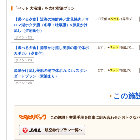
「ペット 大浴場」を含む宿泊プラン
【選べる夕食】近海の海鮮丼／北見焼肉／サ
…-Fi完備 ※
ペット
は専用プ…
ロマ湖ホタテ膳（冬季：牡蠣膳）×源泉かけ
流し（夕朝食付）
ポイント2%
【選べる夕食】源泉かけ流し美肌の湯で体ポ
…ます。 ※
ペット
同宿はで…
カポカ♪（夕食付）
ポイント2%
源泉かけ流し美肌の湯で体ポカポカ♪スタン
…ます。 ※
ペット
同宿はで…
ダードプラン（素泊まり）
ポイント2%
この施
この施設と交通手段を自由に組み合わせたおトクな
航空券付プラン一覧へ