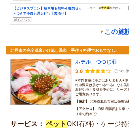
【ビジネスプラン】駐車場も無料＆晩酌セッ
…さい。 ※
大浴場
利用は２…
トつきで小腹も満足(^^♪【素泊り】
ポイント2%
この施
北見市の完全源泉かけ流し温泉 手作り料理でおもてなし♪
ホテル つつじ荘
3.6
263件
※本館客室に冷房はありません※
ねゆ温泉は肌がつるつるになる美
海鮮や地元食材を中心に、リーズ
ご用意あります。
住所
北海道北見市留辺蘂町温
アクセス
JR留辺蘂駅より車で
り車で約30分
サービス
ペット
OK(有料)・ケージ持