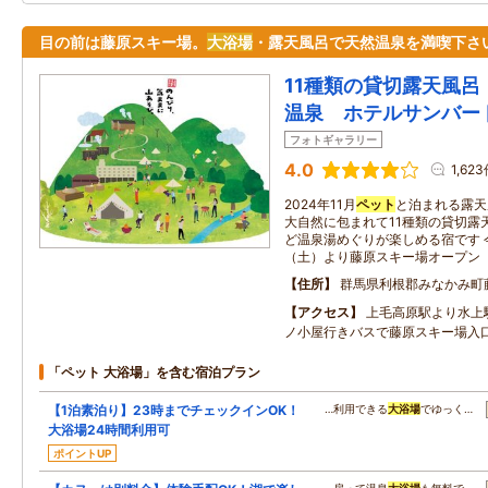
目の前は藤原スキー場。
大浴場
・露天風呂で天然温泉を満喫下さ
11種類の貸切露天風呂
温泉 ホテルサンバー
フォトギャラリー
4.0
1,62
2024年11月
ペット
と泊まれる露天
大自然に包まれて11種類の貸切露
ど温泉湯めぐりが楽しめる宿です 今
（土）より藤原スキー場オープン
住所
群馬県利根郡みなかみ町
アクセス
上毛高原駅より水上
ノ小屋行きバスで藤原スキー場入
「ペット 大浴場」を含む宿泊プラン
【1泊素泊り】23時までチェックインOK！
…利用できる
大浴場
でゆっく…
大浴場24時間利用可
ポイントUP