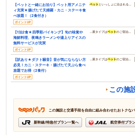
【ペットと一緒にお泊り】ペット用アメニテ
ペット
といっしょに泊まれる…
ィ充実★揚げたて天婦羅・カニ・ステーキ食
べ放題！（2食付き）
ポイントUP
【1泊2食★四季彩バイキング】旬の味覚や
…屋タイプは
ペット
のご宿泊…
海鮮料理、夜鳴きラーメンや湯上りアイスの
無料サービスが充実
ポイントUP
【訳あり★ダクト騒音】音が気にならない方
…屋タイプは
ペット
のご宿泊…
必見！カニ・ステーキ・揚げたて天ぷら食べ
放題でお得（2食付）
ポイントUP
この施
この施設と交通手段を自由に組み合わせたおトクな
新幹線/特急付プラン一覧へ
航空券付プラ