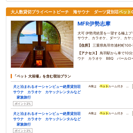
大人数貸切プライベートビーチ 海サウナ ダーツ貸別荘
ペット
MFR伊勢志摩
犬可 伊勢湾絶景を一望する極上プ
サウナ、カラオケ、ダーツ、カヤ
住所
三重県鳥羽市浦村町100‐
アクセス
鳥羽駅から車で10
ウナ カラオケ BBQ パールロ
「ペット 大浴場」を含む宿泊プラン
犬と泊まれるオーシャンビュー絶景貸別荘
A棟は
ペット
ルーム付き …
サウナ カラオケ カヤックレンタルなど
家族旅行
ポイント2%
犬と泊まれるオーシャンビュー絶景貸別荘
A棟は
ペット
ルーム付き …
サウナ カラオケ カヤックレンタルなど
家族旅行
ポイント2%