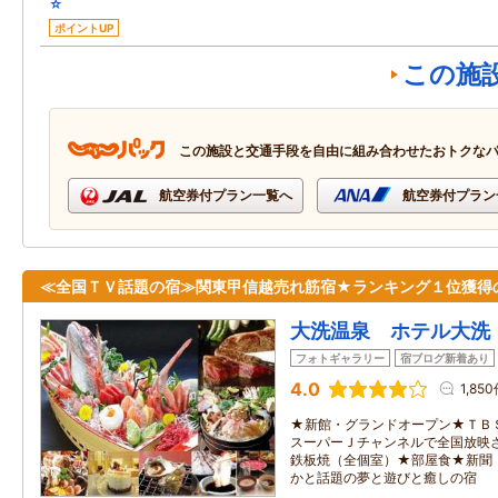
☆
ポイントUP
この施
この施設と交通手段を自由に組み合わせたおトクな
航空券付プラン一覧へ
航空券付プラン
≪全国ＴＶ話題の宿≫関東甲信越売れ筋宿★ランキング１位獲得
大洗温泉 ホテル大洗
フォトギャラリー
宿ブログ新着あり
4.0
1,85
★新館・グランドオープン★ＴＢ
スーパーＪチャンネルで全国放映
鉄板焼（全個室）★部屋食★新聞
かと話題の夢と遊びと癒しの宿