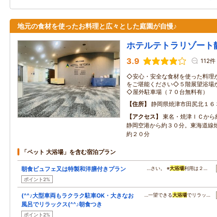
地元の食材を使ったお料理と広々とした庭園が自慢♪
ホテルテトラリゾート
3.9
112件
◇安心・安全な食材を使った料理
をご堪能ください◇５階展望浴場
◇屋外駐車場（７０台無料有）
住所
静岡県焼津市田尻北１６
アクセス
東名・焼津ＩＣから
静岡空港から約３０分。東海道線
約２０分
「ペット 大浴場」を含む宿泊プラン
朝食ビュフェ又は特製和洋膳付きプラン
…さい。 ※
大浴場
利用は２…
ポイント2%
(^^♪大型車両もラクラク駐車OK・大きなお
…一望できる
大浴場
でリラッ…
風呂でリラックス(^^♪朝食つき
ポイント2%