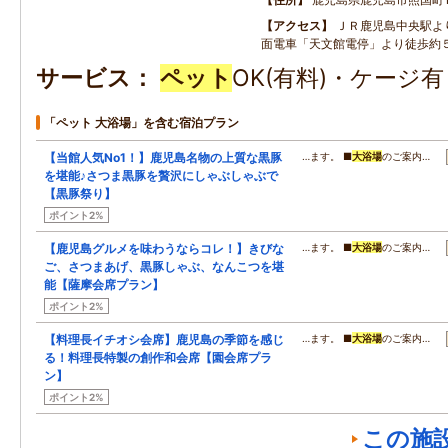
アクセス
ＪＲ鹿児島中央駅よ
面電車「天文館電停」より徒歩約
サービス
ペット
OK(有料)・ケージ
「ペット 大浴場」を含む宿泊プラン
【当館人気No1！】鹿児島名物の上質な黒豚
…ます。 ■
大浴場
のご案内…
を堪能♪さつま黒豚を贅沢にしゃぶしゃぶで
【黒豚祭り】
ポイント2%
【鹿児島グルメを味わうならコレ！】きびな
…ます。 ■
大浴場
のご案内…
ご、さつまあげ、黒豚しゃぶ、なんこつを堪
能【薩摩会席プラン】
ポイント2%
【料理長イチオシ会席】鹿児島の季節を感じ
…ます。 ■
大浴場
のご案内…
る！料理長特製の創作和会席【園会席プラ
ン】
ポイント2%
この施