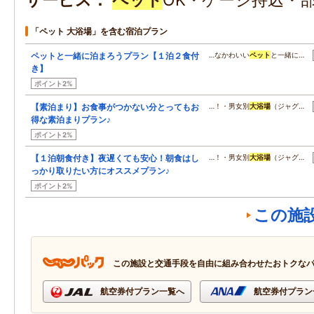
サービス
ペット
OK・ケージ持込・
「ペット 大浴場」を含む宿泊プラン
ペットと一緒に泊まろうプラン【１泊２食付
…なかわいい
ペット
と一緒に…
き】
ポイント2%
【素泊まり】お食事がつかない分とってもお
…！・男女別
大浴場
（ジャグ…
得な素泊まりプラン♪
ポイント2%
【１泊朝食付き】夜遅くても安心！朝食はし
…！・男女別
大浴場
（ジャグ…
っかり取りたい方にオススメプラン♪
ポイント2%
この施
この施設と交通手段を自由に組み合わせたおトクな
航空券付プラン一覧へ
航空券付プラン