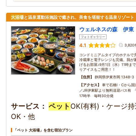
大浴場
と温泉運動浴施設で癒され、美食を堪能する温泉リゾート
ウェルネスの森 伊東
フォトギャラリー
4.1
3,820
コンドミニアムタイプのホテルで
冷蔵庫と電子レンジも完備。我が
げるお部屋♪9月1日（水）11時ま
りアイスもご用意！！
住所
静岡県伊東市岡 1348-3
アクセス
車で石橋I・Cから国
／JR伊東駅より無料送迎バス有 
17時半 毎時30分発
サービス
ペット
OK(有料)・ケージ
OK・他
「ペット 大浴場」を含む宿泊プラン