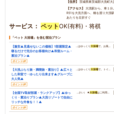
住所
茨城県東茨城郡大洗町大
アクセス
大洗駅から、車１分
R51を大洗方面へ、橋を渡り大洗
あたりを左折すぐ
サービス
ペット
OK(有料)・将棋
「ペット 大浴場」を含む宿泊プラン
【激安▲見逃せないこの価格】1部屋限定▲
…はゆっくり
大浴場
で。お風…
寝るだけで充分のお客様向け▲和室ルーム・
素泊プラン▲
ポイントUP
【大洗ぶらり旅・満喫旅・素泊り】▲広々と
…はゆっくり
大浴場
で。トイ…
した和室で・ゆったり出来ます▲グループに
大人気▲
ポイントUP
【全国TV取材部屋・ランクアップ】▲ゆっ
…さい） ★
大浴場
はご利用…
くり・素泊りプラン▲大洗リゾートで自由に
リッチな外食を！！▲
ポイントUP