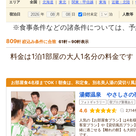
エリア
全国
｜
北海道
｜
東北
｜
関東・甲信越
｜
東海
｜
近畿・北陸
｜
年
月
日
日付未定
泊
宿泊日
人数等
※食事条件などの諸条件については、予
809
軒 絞込み条件に合致
61軒～90軒表示
料金は1泊1部屋の大人1名分の料金で
お部屋食4名様までOK！朝食は、和定食。別名美人湯の貸切り風
湯郷温泉 やさしさの
フォトギャラリー
宿ブログ新着あり
4.6
2,11
人気の【お部屋食プラン】は4名様
客室プラン】や【貸切風呂プラン】
緒に過ごせる【離れの館】も大好評
です。