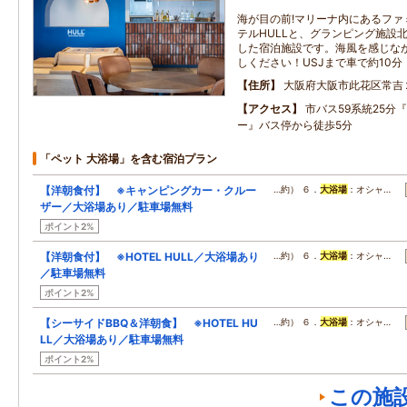
海が目の前!マリーナ内にあるファ
テルHULLと、グランピング施設
した宿泊施設です。海風を感じな
しください！USJまで車で約10分
住所
大阪府大阪市此花区常吉
アクセス
市バス59系統25分
ー』バス停から徒歩5分
「ペット 大浴場」を含む宿泊プラン
【洋朝食付】 ※キャンピングカー・クルー
…約） ６．
大浴場
：オシャ…
ザー／大浴場あり／駐車場無料
ポイント2%
【洋朝食付】 ※HOTEL HULL／大浴場あり
…約） ６．
大浴場
：オシャ…
／駐車場無料
ポイント2%
【シーサイドBBQ＆洋朝食】 ※HOTEL HU
…約） ６．
大浴場
：オシャ…
LL／大浴場あり／駐車場無料
ポイント2%
この施