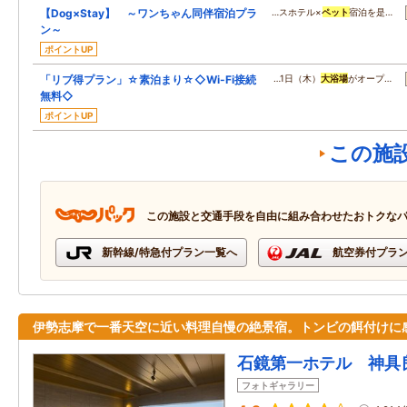
【Dog×Stay】 ～ワンちゃん同伴宿泊プラ
…スホテル×
ペット
宿泊を是…
ン～
ポイントUP
「リブ得プラン」☆素泊まり☆◇Wi-Fi接続
…1日（木）
大浴場
がオープ…
無料◇
ポイントUP
この施
この施設と交通手段を自由に組み合わせたおトクな
新幹線/特急付プラン一覧へ
航空券付プラ
伊勢志摩で一番天空に近い料理自慢の絶景宿。トンビの餌付けに
石鏡第一ホテル 神具
フォトギャラリー