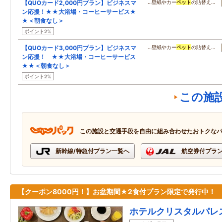
【QUOカード2,000円プラン】ビジネスマ
…壁紙やカー
ペット
の貼替え…
ン応援！★★大浴場・コーヒーサービス★
★＜朝食なし＞
ポイント2%
【QUOカード3,000円プラン】ビジネスマ
…壁紙やカー
ペット
の貼替え…
ン応援！ ★★大浴場・コーヒーサービス
★★＜朝食なし＞
ポイント2%
この施
この施設と交通手段を自由に組み合わせたおトクな
新幹線/特急付プラン一覧へ
航空券付プラ
【クーポン8000円！】お盆期間★2食付プラン限定で発行中！
ホテルクリスタルパレ