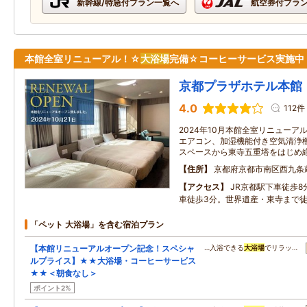
新幹線/特急付プラン一覧へ
航空券付プラ
本館全室リニューアル！☆
大浴場
完備☆コーヒーサービス実施中
京都プラザホテル本館
4.0
112件
2024年10月本館全室リニューア
エアコン、加湿機能付き空気清浄機
スペースから東寺五重塔をはじめ
住所
京都府京都市南区西九条
アクセス
JR京都駅下車徒歩
車徒歩3分。世界遺産・東寺まで徒
「ペット 大浴場」を含む宿泊プラン
【本館リニューアルオープン記念！スペシャ
…入浴できる
大浴場
でリラッ…
ルプライス】★★大浴場・コーヒーサービス
★★＜朝食なし＞
ポイント2%