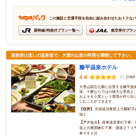
この施設と交通手段を自由に組み合わせたおトクな
新幹線/特急付プラン一覧へ
航空券付プラ
源泉掛け流しの温泉宿で、大雪の山里の料理を満喫して下さい。
糠平温泉ホテル
4.6
218件
大雪山国立公園に位置する糠平源
道、十勝ならではの雄大な景色と
およそ６０度という環境が作り出
しむことができます。
住所
北海道河東郡上士幌町字
地１
アクセス
道東道音更IC下車
道上川層雲峡IC下車、国道２７３号
車で８０分