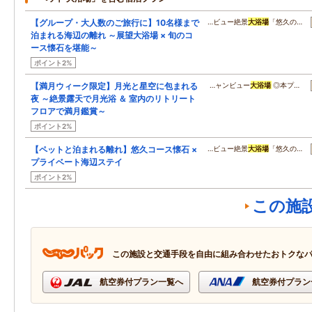
【グループ・大人数のご旅行に】10名様まで
…ビュー絶景
大浴場
「悠久の…
泊まれる海辺の離れ ～展望大浴場 × 旬のコ
ース懐石を堪能～
ポイント2%
【満月ウィーク限定】月光と星空に包まれる
…ャンビュー
大浴場
◎本プ…
夜 ～絶景露天で月光浴 ＆ 室内のリトリート
フロアで満月鑑賞～
ポイント2%
【ペットと泊まれる離れ】悠久コース懐石 ×
…ビュー絶景
大浴場
「悠久の…
プライベート海辺ステイ
ポイント2%
この施
この施設と交通手段を自由に組み合わせたおトクな
航空券付プラン一覧へ
航空券付プラン