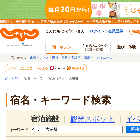
国内旅行・海外旅行や宿・ホテルの宿泊予約はじゃらんnet ～日本最大級の宿・ホテル予約サイト
こんにちは♪ゲストさん
ログイン
会員登録
じゃらんパック
宿・ホテル
遊び・体験
（交通＋宿泊）
宿・ホテル
出張ビジネス
温泉・露天
高級宿
日帰り・デイユース
ポイントがたまる・つかえる
宿・ホテル
> 宿名・キーワード検索（
ペット 大浴場
）
宿名・キーワード検索
宿泊施設
｜
観光スポット
｜
イ
キーワード