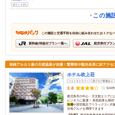
ポイント2%
この施
この施設と交通手段を自由に組み合わせたおトクな
新幹線/特急付プラン一覧へ
航空券付プラ
単純アルカリ泉の天然温泉が自慢！繁華街や観光名所に好アクセ
ホテル吹上荘
フォトギャラリー
宿ブログ新着あり
3.8
524件
鹿児島市の中心・天文館エリアに
ビジネスに最適！ 美肌効果も期待
浴場
や貸切風呂でリラックス♪ 夕
当地グルメを満喫できます
住所
鹿児島県鹿児島市照国町18