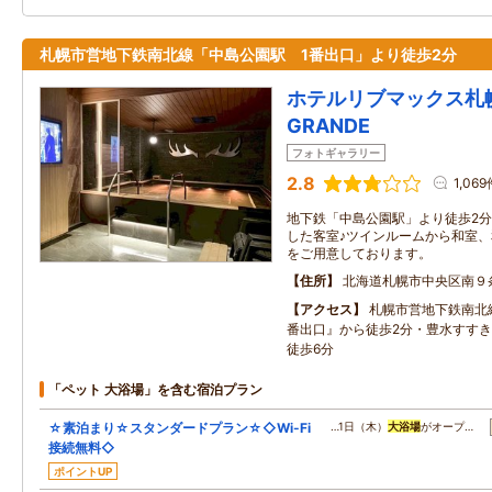
札幌市営地下鉄南北線「中島公園駅 1番出口」より徒歩2分
ホテルリブマックス札
GRANDE
フォトギャラリー
2.8
1,069
地下鉄「中島公園駅」より徒歩2分
した客室♪ツインルームから和室
をご用意しております。
住所
北海道札幌市中央区南９
アクセス
札幌市営地下鉄南北
番出口』から徒歩2分・豊水すすき
徒歩6分
「ペット 大浴場」を含む宿泊プラン
☆素泊まり☆スタンダードプラン☆◇Wi-Fi
…1日（木）
大浴場
がオープ…
接続無料◇
ポイントUP