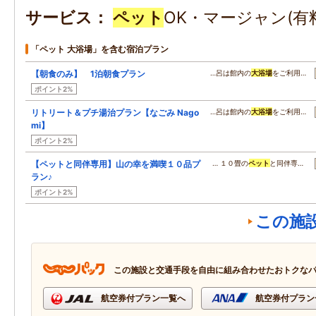
サービス
ペット
OK・マージャン(有
「ペット 大浴場」を含む宿泊プラン
【朝食のみ】 1泊朝食プラン
…呂は館内の
大浴場
をご利用…
ポイント2%
リトリート＆プチ湯治プラン【なごみ Nago
…呂は館内の
大浴場
をご利用…
mi】
ポイント2%
【ペットと同伴専用】山の幸を満喫１０品プ
… １０畳の
ペット
と同伴専…
ラン♪
ポイント2%
この施
この施設と交通手段を自由に組み合わせたおトクな
航空券付プラン一覧へ
航空券付プラン