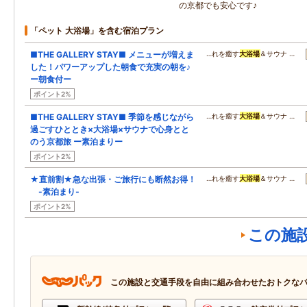
の京都でも安心です♪
「ペット 大浴場」を含む宿泊プラン
■THE GALLERY STAY■ メニューが増えま
…れを癒す
大浴場
＆サウナ …
した！パワーアップした朝食で充実の朝を♪
ー朝食付ー
ポイント2%
■THE GALLERY STAY■ 季節を感じながら
…れを癒す
大浴場
＆サウナ …
過ごすひととき×大浴場×サウナで心身とと
のう京都旅 ー素泊まりー
ポイント2%
★直前割★急な出張・ご旅行にも断然お得！
…れを癒す
大浴場
＆サウナ …
-素泊まり‐
ポイント2%
この施
この施設と交通手段を自由に組み合わせたおトクな