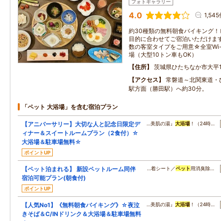
フォトギャラリー
4.0
1,54
約30種類の無料朝食バイキング
目的に合わせてご宿泊いただけま
数の客室タイプをご用意☆全室Wi-
場（大型10トン車もOK）
住所
茨城県ひたちなか市大平1-
アクセス
常磐道～北関東道・
駅方面（勝田駅）へ約30分。
「ペット 大浴場」を含む宿泊プラン
【アニバーサリー】大切な人と記念日限定デ
…美肌の湯』
大浴場
！（24時…
ィナー＆スイートルームプラン（2食付）☆
大浴場＆駐車場無料☆
ポイントUP
【ペット泊まれる】 新設ペットルーム同伴
…着シート／
ペット
用消臭除…
宿泊可能プラン(朝食付)
ポイントUP
【人気No1】《無料朝食バイキング》☆夜泣
…美肌の湯』
大浴場
！（24時…
きそば＆C/INドリンク＆大浴場＆駐車場無料