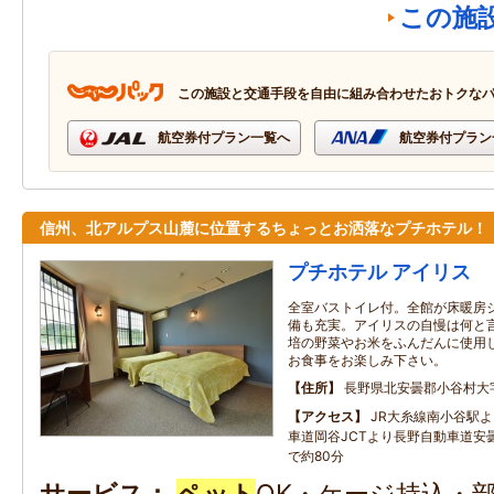
この施
この施設と交通手段を自由に組み合わせたおトクな
航空券付プラン一覧へ
航空券付プラン
信州、北アルプス山麓に位置するちょっとお洒落なプチホテル！
プチホテル アイリス
全室バストイレ付。全館が床暖房
備も充実。アイリスの自慢は何と
培の野菜やお米をふんだんに使用
お食事をお楽しみ下さい。
住所
長野県北安曇郡小谷村大
アクセス
JR大糸線南小谷駅
車道岡谷JCTより長野自動車道安曇
で約80分