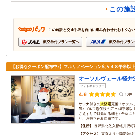
この施
この施設と交通手段を自由に組み合わせたおトクな
航空券付プラン一覧へ
航空券付プラン
【お得なクーポン配布中♪】フルリノベーション広々４８平米以
オーソルヴェール軽井
フォトギャラリー
4.6
16件
サウナ付きの
大浴場
完備！ホテル
気♪ ゴルフ場併設の広々48平米
さえずりで目覚める朝を♪ 全室に
り、お持ち込み自由です。
住所
長野県北佐久郡軽井沢町
アクセス
東京より北陸新幹線