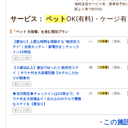
無料送迎サービス有・要事前予約
駅より車で約15分
サービス
ペット
OK(有料)・ケージ
「ペット 大浴場」を含む宿泊プラン
【素泊り】上質な時間を堪能する ”軽井沢ス
…い。 【
大浴場
】 ご宿泊…
テイ”｜全室キッチン・家電付き｜チェック
イン22時迄
ポイント2%
【３連泊以上】連泊でゆったり 軽井沢ステ
…制。 【
大浴場
】 ご宿泊…
イ ｜サウナ付き大浴場完備【ホテルこだわ
りの朝食付
ポイント2%
◆当日限定◆チェックインは22時まで。サ
…す。 【
大浴場
】 ご宿泊…
ウナ付き大浴場あり！丘の上のホテルで優雅
なステイを【素泊り】
ポイント2%
この施