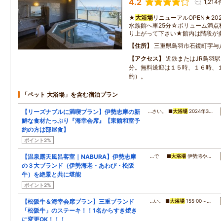
4.2
1,214
★
大浴場
リニューアルOPEN★20
水族館へ車25分☆ボリューム満
り上がって下さい★館内は階段が
住所
三重県鳥羽市石鏡町字与八
アクセス
近鉄またはJR鳥羽
分。無料送迎は１５時、１６時、
約）。
「ペット 大浴場」を含む宿泊プラン
【リーズナブルに満喫プラン】伊勢志摩の新
…さい。 ■
大浴場
2024年3…
鮮な食材たっぷり『海幸会席』【東館和室予
約の方は部屋食】
ポイント2%
【温泉露天風呂客室｜NABURA】伊勢志摩
…で ■
大浴場
伊勢湾や…
の３大ブランド（伊勢海老・あわび・松阪
牛）を絶景と共に堪能
ポイント2%
【松阪牛＆海幸会席プラン】三重ブランド
…い。 ■
大浴場
155:00～…
「松阪牛」のステーキ！！1名からすき焼き
に変更OK！！！