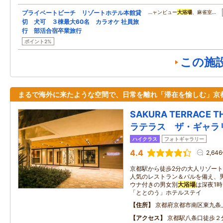
プライベートビーチ リゾートホテル本館貸
…ャンビュー
大浴場
、麻雀室…
切 犬可 ３棟最大60名 カラオケ 社員旅
行 部活合宿卒業旅行
ポイント2%
この施
まるで海外に来たような空間で、日常を離れ「滞在を愉しむ」京
SAKURA TERRACE T
ラテラス ザ・ギャラ
ハイクラス
フォトギャラリー
4.4
2,64
京都駅から徒歩2分の大人リゾー
人気のレストラン＆バルを備え、
ウナ付きの男女別
大浴場
は深夜1
「ととのう」ホテルステイ
住所
京都府京都市南区東九条
アクセス
京都駅八条口徒歩２