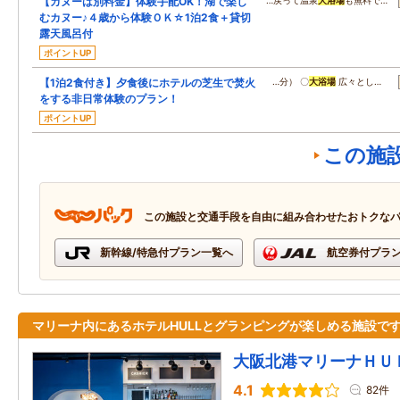
【カヌーは別料金】体験手配OK！湖で楽し
…戻って温泉
大浴場
も無料で…
むカヌー♪４歳から体験ＯＫ☆1泊2食＋貸切
露天風呂付
ポイントUP
【1泊2食付き】夕食後にホテルの芝生で焚火
…分） 〇
大浴場
広々とし…
をする非日常体験のプラン！
ポイントUP
この施
この施設と交通手段を自由に組み合わせたおトクな
新幹線/特急付プラン一覧へ
航空券付プラ
マリーナ内にあるホテルHULLとグランピングが楽しめる施設で
大阪北港マリーナＨＵ
4.1
82件