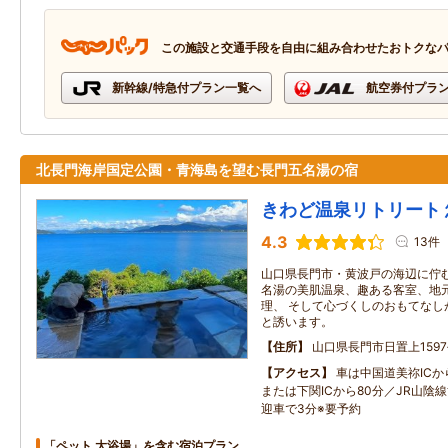
この施設と交通手段を自由に組み合わせたおトクな
新幹線/特急付プラン一覧へ
航空券付プラ
北長門海岸国定公園・青海島を望む長門五名湯の宿
きわど温泉リトリート
4.3
13件
山口県長門市・黄波戸の海辺に佇む
名湯の美肌温泉、趣ある客室、地
理、 そして心づくしのおもてなし
と誘います。
住所
山口県長門市日置上1597
アクセス
車は中国道美祢ICか
または下関ICから80分／JR山陰
迎車で3分※要予約
「ペット 大浴場」を含む宿泊プラン