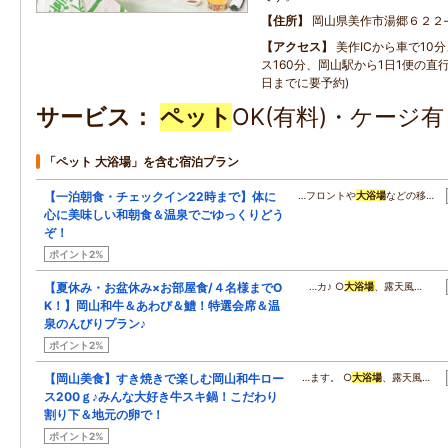
住所
岡山県美作市湯郷６２２
アクセス
美作ICから車で10
ス160分、岡山駅から1日1便の直
日までに要予約)
サービス
ペット
OK(有料)・ケージ
「ペット 大浴場」を含む宿泊プラン
【一泊朝食・チェックイン22時まで】体に
…フロントや
大浴場
などの移…
心に美味しい和朝食＆温泉でごゆっくりどう
ぞ！
ポイント2%
【夏休み・お盆休み×お部屋食/４名様までO
…カ♪ ○
大浴場
、露天風…
K！】岡山和牛＆あわび＆鱧！特選会席＆温
泉のんびりプラン♪
ポイント2%
【岡山美食】すき焼きで楽しむ岡山和牛ロー
…ます。 ○
大浴場
、露天風…
ス200ｇ♪みんな大好き牛スキ鍋！こだわり
割り下＆地元の卵で！
ポイント2%