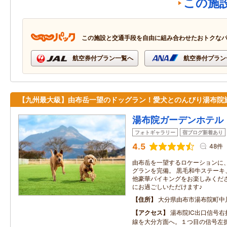
この施
この施設と交通手段を自由に組み合わせたおトクな
航空券付プラン一覧へ
航空券付プラン
【九州最大級】由布岳一望のドッグラン！愛犬とのんびり湯布院
湯布院ガーデンホテル
フォトギャラリー
宿ブログ新着あり
4.5
48件
由布岳を一望するロケーションに
グランを完備。 黒毛和牛ステーキ
他豪華バイキングをお楽しみくださ
にお過ごしいただけます♪
住所
大分県由布市湯布院町中
アクセス
湯布院IC出口信号
線を大分方面へ。１つ目の信号左