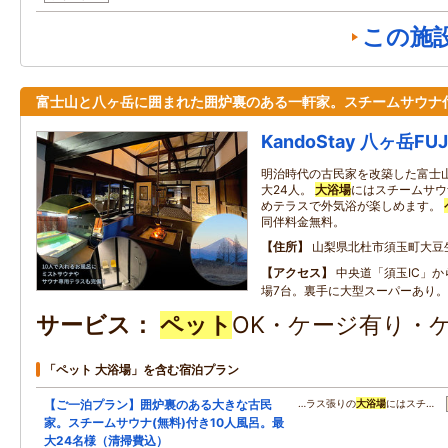
この施
富士山と八ヶ岳に囲まれた囲炉裏のある一軒家。スチームサウナ
KandoStay 八ヶ岳F
明治時代の古民家を改築した富士
大24人。
大浴場
にはスチームサウ
めテラスで外気浴が楽しめます。
同伴料金無料。
住所
山梨県北杜市須玉町大豆
アクセス
中央道「須玉IC」
場7台。裏手に大型スーパーあり。
サービス
ペット
OK・ケージ有り・
「ペット 大浴場」を含む宿泊プラン
【ご一泊プラン】囲炉裏のある大きな古民
…ラス張りの
大浴場
にはスチ…
家。スチームサウナ(無料)付き10人風呂。最
大24名様（清掃費込）