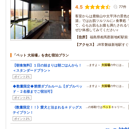
4.5
77件
客室からは鹿狼山や太平洋の景色
湯」ではお肌ツルツルに♪ 食事処
て、心もお肌もお腹も満たされる
ぜひ体感してみてください♪
住所
福島県相馬郡新地町駅前
アクセス
JR常磐線新地駅す
「ペット 大浴場」を含む宿泊プラン
【朝食無料】１日の始まりは朝ごはんから！
…ますよ～
大浴場
の中には…
＜スタンダードプラン＞
ポイント2%
◆数量限定◆禁煙ダブルルーム【ダブルベッ
…ますよ～
大浴場
の中には…
ド・２名様までご宿泊可】
ポイント2%
《数量限定！！》愛犬と泊まれる☆ドッグス
…の移動では
ペット
キャリー…
テイプラン！
ポイント2%