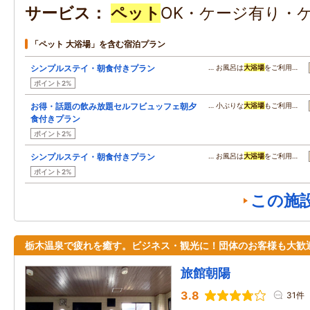
サービス
ペット
OK・ケージ有り・
「ペット 大浴場」を含む宿泊プラン
シンプルステイ・朝食付きプラン
… お風呂は
大浴場
をご利用…
ポイント2%
お得・話題の飲み放題セルフビュッフェ朝夕
… 小ぶりな
大浴場
もご利用…
食付きプラン
ポイント2%
シンプルステイ・朝食付きプラン
… お風呂は
大浴場
をご利用…
ポイント2%
この施
栃木温泉で疲れを癒す。ビジネス・観光に！団体のお客様も大歓
旅館朝陽
3.8
31件