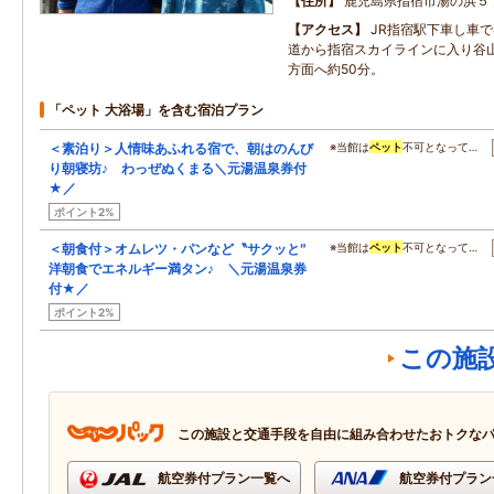
住所
鹿児島県指宿市湯の浜５
アクセス
JR指宿駅下車し車
道から指宿スカイラインに入り谷山
方面へ約50分。
「ペット 大浴場」を含む宿泊プラン
＜素泊り＞人情味あふれる宿で、朝はのんび
※当館は
ペット
不可となって…
り朝寝坊♪ わっぜぬくまる＼元湯温泉券付
★／
ポイント2%
＜朝食付＞オムレツ・パンなど〝サクッと″
※当館は
ペット
不可となって…
洋朝食でエネルギー満タン♪ ＼元湯温泉券
付★／
ポイント2%
この施
この施設と交通手段を自由に組み合わせたおトクな
航空券付プラン一覧へ
航空券付プラン