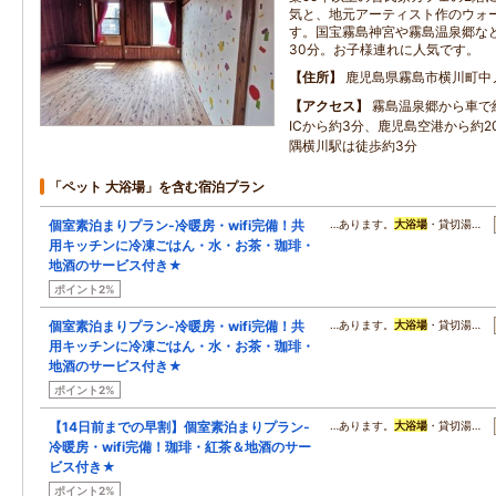
気と、地元アーティスト作のウォ
す。国宝霧島神宮や霧島温泉郷など
30分。お子様連れに人気です。
住所
鹿児島県霧島市横川町中
アクセス
霧島温泉郷から車で約
ICから約3分、鹿児島空港から約2
隅横川駅は徒歩約3分
「ペット 大浴場」を含む宿泊プラン
個室素泊まりプラン-冷暖房・wifi完備！共
…あります。
大浴場
・貸切湯…
用キッチンに冷凍ごはん・水・お茶・珈琲・
地酒のサービス付き★
ポイント2%
個室素泊まりプラン-冷暖房・wifi完備！共
…あります。
大浴場
・貸切湯…
用キッチンに冷凍ごはん・水・お茶・珈琲・
地酒のサービス付き★
ポイント2%
【14日前までの早割】個室素泊まりプラン-
…あります。
大浴場
・貸切湯…
冷暖房・wifi完備！珈琲・紅茶＆地酒のサー
ビス付き★
ポイント2%