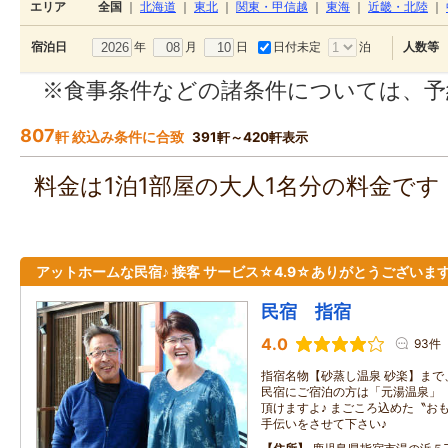
エリア
全国
｜
北海道
｜
東北
｜
関東・甲信越
｜
東海
｜
近畿・北陸
｜
年
月
日
日付未定
泊
宿泊日
人数等
※食事条件などの諸条件については、予
807
軒 絞込み条件に合致
391軒～420軒表示
料金は1泊1部屋の大人1名分の料金で
アットホームな民宿♪ 接客 サービス☆4.9☆ありがとうございま
民宿 指宿
4.0
93件
指宿名物【砂蒸し温泉 砂楽】まで、徒
民宿にご宿泊の方は「元湯温泉」
頂けますよ♪ まごころ込めた〝お
手伝いをさせて下さい♪