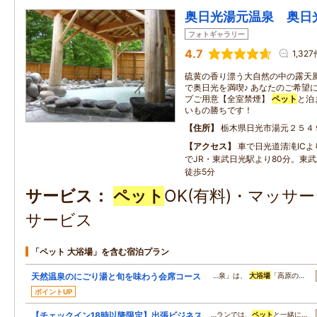
奥日光湯元温泉 奥日
フォトギャラリー
4.7
1,327
硫黄の香り漂う大自然の中の露天
で奥日光を満喫♪ あなたのご希望
プご用意【全室禁煙】
ペット
と泊
いもの勝ちです！
住所
栃木県日光市湯元２５４
アクセス
車で日光道清滝ICよ
でJR・東武日光駅より80分。東
徒歩5分
サービス
ペット
OK(有料)・マッサ
サービス
「ペット 大浴場」を含む宿泊プラン
天然温泉のにごり湯と旬を味わう会席コース
…泉」は、
大浴場
「高原の…
ポイントUP
【チェックイン18時以降限定】出張ビジネス
…ランでは、
ペット
と一緒に…