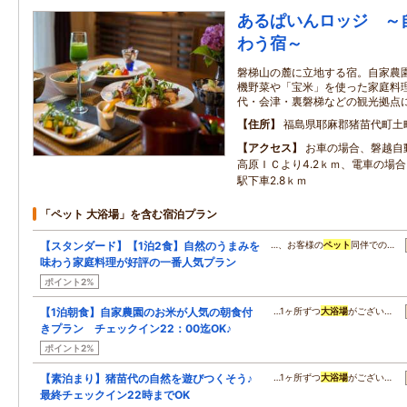
あるぱいんロッジ ～
わう宿～
磐梯山の麓に立地する宿。自家農
機野菜や「宝米」を使った家庭料
代・会津・裏磐梯などの観光拠点
住所
福島県耶麻郡猪苗代町土
アクセス
お車の場合、磐越自
高原ＩＣより4.2ｋｍ、電車の場
駅下車2.8ｋｍ
「ペット 大浴場」を含む宿泊プラン
【スタンダード】【1泊2食】自然のうまみを
…、お客様の
ペット
同伴での…
味わう家庭料理が好評の一番人気プラン
ポイント2%
【1泊朝食】自家農園のお米が人気の朝食付
…1ヶ所ずつ
大浴場
がござい…
きプラン チェックイン22：00迄OK♪
ポイント2%
【素泊まり】猪苗代の自然を遊びつくそう♪
…1ヶ所ずつ
大浴場
がござい…
最終チェックイン22時までOK