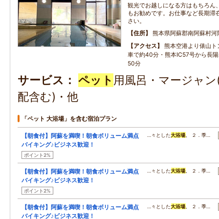
観光でお越しになる方はもちろん
もお勧めです。お仕事など長期滞
さい。
住所
熊本県阿蘇郡南阿蘇村河
アクセス
熊本空港より俵山ト
車で約40分・熊本IC57号から長
50分
サービス
ペット
用風呂・マージャン(
配含む)・他
「ペット 大浴場」を含む宿泊プラン
【朝食付】阿蘇を満喫！朝食ボリューム満点
…々とした
大浴場
。 ２．季…
バイキング♪ビジネス歓迎！
ポイント2%
【朝食付】阿蘇を満喫！朝食ボリューム満点
…々とした
大浴場
。 ２．季…
バイキング♪ビジネス歓迎！
ポイント2%
【朝食付】阿蘇を満喫！朝食ボリューム満点
…々とした
大浴場
。 ２．季…
バイキング♪ビジネス歓迎！