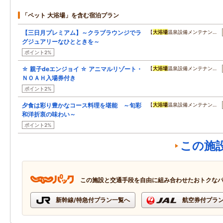
「ペット 大浴場」を含む宿泊プラン
【三日月プレミアム】～クラブラウンジでラ
【
大浴場
温泉設備メンテナン…
グジュアリーなひとときを～
ポイント2%
☆ 親子deエンジョイ ☆ アニマルリゾート・
【
大浴場
温泉設備メンテナン…
ＮＯＡＨ入場券付き
ポイント2%
夕食は彩り豊かなコース料理を堪能 ～旬彩
【
大浴場
温泉設備メンテナン…
和洋折衷の味わい～
ポイント2%
この施
この施設と交通手段を自由に組み合わせたおトクな
新幹線/特急付プラン一覧へ
航空券付プラ