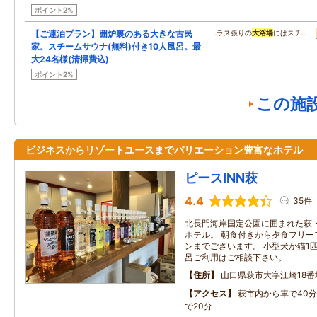
ポイント2%
【ご連泊プラン】囲炉裏のある大きな古民
…ラス張りの
大浴場
にはスチ…
家。スチームサウナ(無料)付き10人風呂。最
大24名様(清掃費込)
ポイント2%
この施
ビジネスからリゾートユースまでバリエーション豊富なホテル
ピースINN萩
4.4
35件
北長門海岸国定公園に囲まれた萩
ホテル。 朝食付きから夕食フリー
ンまでございます。 小型犬か猫1匹の
呂ご利用はご相談下さい。
住所
山口県萩市大字江崎18番
アクセス
萩市内から車で40
で20分