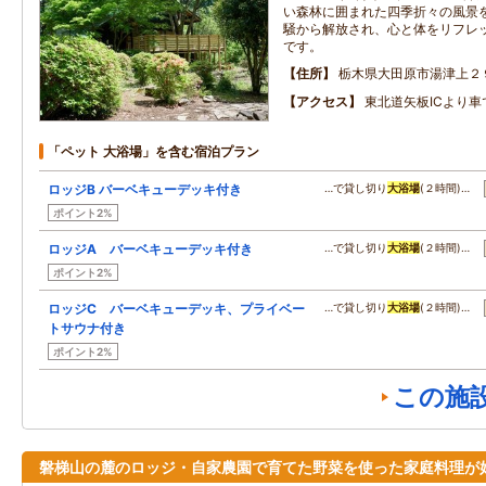
い森林に囲まれた四季折々の風景
騒から解放され、心と体をリフレ
です。
住所
栃木県大田原市湯津上２
アクセス
東北道矢板ICより車
「ペット 大浴場」を含む宿泊プラン
ロッジB バーベキューデッキ付き
…で貸し切り
大浴場
(２時間)…
ポイント2%
ロッジA バーベキューデッキ付き
…で貸し切り
大浴場
(２時間)…
ポイント2%
ロッジC バーベキューデッキ、プライベー
…で貸し切り
大浴場
(２時間)…
トサウナ付き
ポイント2%
この施
磐梯山の麓のロッジ・自家農園で育てた野菜を使った家庭料理が