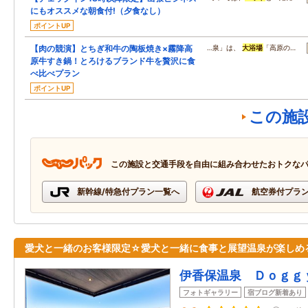
にもオススメな朝食付!（夕食なし）
ポイントUP
【肉の競演】とちぎ和牛の陶板焼き×霧降高
…泉」は、
大浴場
「高原の…
原牛すき鍋！とろけるブランド牛を贅沢に食
べ比べプラン
ポイントUP
この施
この施設と交通手段を自由に組み合わせたおトクな
新幹線/特急付プラン一覧へ
航空券付プラ
愛犬と一緒のお客様限定☆愛犬と一緒に食事と展望温泉が楽しめ
伊香保温泉 Ｄｏｇｇ
フォトギャラリー
宿ブログ新着あり