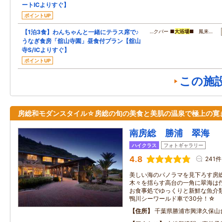
ートICよりすぐ】
ポイントUP
【1泊3食】わんちゃんと一緒にテラス席で♪
…クバー ■
大浴場
■ 鳳来…
うなぎ食房「舘山寺園」昼食付プラン【舘山
寺S/ICよりすぐ】
ポイントUP
この施
房総和モダンスタイル☆房総の旬の美食と美肌の温泉で極上の寛
南房総 勝浦 翠海
ハイクラス
フォトギャラリー
4.8
241件
美しい海のパノラマを見下ろす房
木々を揺らす高台の一角に翠海は
お食事処でゆっくりと新鮮な魚介
鴨川シーワールド車で30分！☆
住所
千葉県勝浦市興津久保山