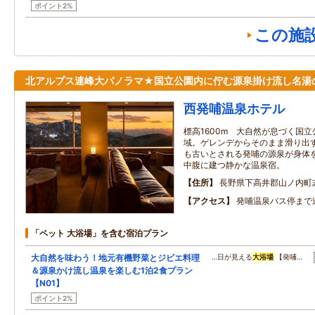
ポイント2%
この施
北アルプス連峰大パノラマ★国立公園内に佇む源泉掛け流し名湯
西発哺温泉ホテル
標高1600m 大自然が息づく国
域。ゲレンデからそのまま滑り出
も古いとされる発哺の源泉が身体
中腹に建つ静かな温泉宿。
住所
長野県下高井郡山ノ内町
アクセス
発哺温泉バス停まで
「ペット 大浴場」を含む宿泊プラン
大自然を味わう！地元有機野菜とジビエ料理
…日が見える
大浴場
【発哺…
＆源泉かけ流し温泉を楽しむ1泊2食プラン
【N01】
ポイント2%