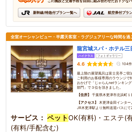
この施設と交通手段を自由に組み合わせたおトクな
新幹線/特急付プラン一覧へ
航空券付プラ
全室オーシャンビュー・半露天客室・ラグジュアリーな時間を過
龍宮城スパ・ホテル三
ハイクラス
フォトギャラリー
4.6
104件
最上階の展望風呂は富士見亭ご宿
ご利用のお客様専用のラウンジで
おかげで「じゃらんnetランキング2
部門」で３位を頂きました。
住所
千葉県木更津市北浜町１
アクセス
木更津金田インター
JR木更津駅より無料送迎バスにて2
サービス
ペット
OK(有料)・エステ
(有料/手配含む)