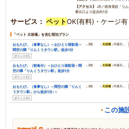
アクセス
JR／南海電鉄「り
番出口より徒歩約1分
サービス
ペット
OK(有料)・ケージ
「ペット 大浴場」を含む宿泊プラン
おもたび。（食事なし）～おひとり様歓迎～
…3階 ：
大浴場
（半露天…
関空の隣「りんくうタウン駅」徒歩1分
ポイント2%
おもたび。（朝食付）～おひとり様歓迎～関
…3階 ：
大浴場
（半露天…
空の隣「りんくうタウン駅」徒歩1分
ポイント2%
おもたび。（食事なし）～関空の隣「りんく
…3階 ：
大浴場
（半露天…
うタウン駅」から徒歩1分♪～
ポイント2%
この施