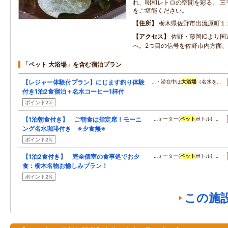
れ、昭和レトロの空間を彩る。 三
をご堪能ください。
住所
栃木県佐野市出流原町１
アクセス
佐野・藤岡ICより国
へ。2つ目の信号を佐野市内方面
「ペット 大浴場」を含む宿泊プラン
【レジャー体験付プラン】にじます釣り体験
…・滞在中は
大浴場
（名水を…
付き1泊2食宿泊＋名水コーヒー1杯付
ポイント2%
【1泊朝食付き】 ご朝食は指定席！モーニ
…ォーター(
ペット
ボトル) …
ング名水珈琲付き ※夕食無※
ポイント2%
【1泊2食付き】 完全個室の食事処でお夕
…ォーター(
ペット
ボトル) …
食：栃木名物お愉しみプラン！
ポイント2%
この施