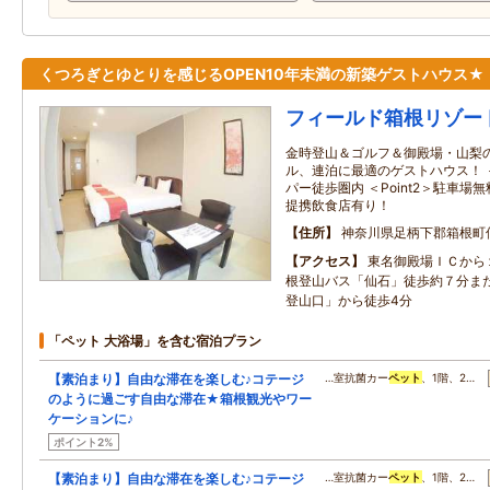
くつろぎとゆとりを感じるOPEN10年未満の新築ゲストハウス★
フィールド箱根リゾー
金時登山＆ゴルフ＆御殿場・山梨
ル、連泊に最適のゲストハウス！ ＜
パー徒歩圏内 ＜Point2＞駐車場無
提携飲食店有り！
住所
神奈川県足柄下郡箱根町
アクセス
東名御殿場ＩＣから
根登山バス「仙石」徒歩約７分ま
登山口」から徒歩4分
「ペット 大浴場」を含む宿泊プラン
【素泊まり】自由な滞在を楽しむ♪コテージ
…室抗菌カー
ペット
、1階、2…
のように過ごす自由な滞在★箱根観光やワー
ケーションに♪
ポイント2%
【素泊まり】自由な滞在を楽しむ♪コテージ
…室抗菌カー
ペット
、1階、2…