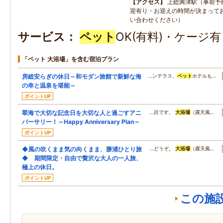
アクセス
上総興津駅（事前予
迎有り・お迎えの時間が決まって
い合わせください）
サービス
ペット
OK(有料)・ケージ
「ペット 大浴場」を含む宿泊プラン
房総安らぎの休日～和モダン旅館で新鮮な海
…ンテラス、
ペット
ホテルも…
の幸と温泉を堪能～
ポイントUP
翠海で大切な記念日を大切な人と過ごすアニ
…呂です。
大浴場
（露天風…
バーサリー！～Happy Anniversary Plan～
ポイントUP
◆風の吹くまま気の向くまま、勝浦ひとり旅
…どうぞ。
大浴場
（露天風…
◆ 期間限定・自由で贅沢な大人の一人旅、
極上の休日。
ポイントUP
この施