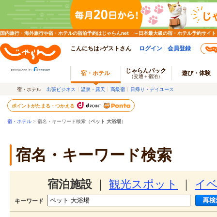
国内旅行・海外旅行や宿・ホテルの宿泊予約はじゃらんnet ～日本最大級の宿・ホテル予約サイト
こんにちは♪ゲストさん
ログイン
会員登録
じゃらんパック
宿・ホテル
遊び・体験
（交通＋宿泊）
宿・ホテル
出張ビジネス
温泉・露天
高級宿
日帰り・デイユース
ポイントがたまる・つかえる
宿・ホテル
> 宿名・キーワード検索（
ペット 大浴場
）
宿名・キーワード検索
宿泊施設
｜
観光スポット
｜
イ
キーワード