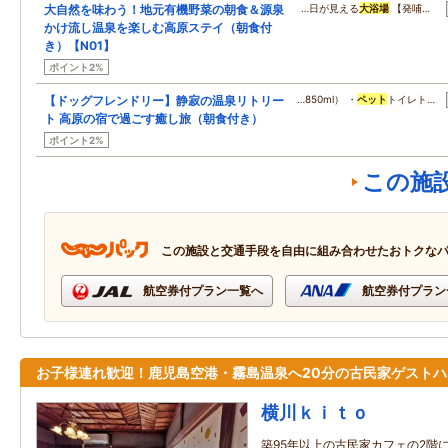
大自然を味わう！地元有機野菜の朝食＆源泉
…日が見える
大浴場
【発哺…
かけ流し温泉を楽しむ高原ステイ（朝食付
き）【N01】
ポイント2%
【ドッグフレンドリー】静寂の温泉リトリー
…850ml） ・
ペット
トイレト…
ト 高原の宿で過ごす癒し旅（朝食付き）
ポイント2%
この施
この施設と交通手段を自由に組み合わせたおトクな
航空券付プラン一覧へ
航空券付プラン
お子様連れ歓迎！鹿児島空港・霧島温泉へ20分の古民家ゲストハ
横川ｋｉｔｏ
築95年以上の古民家カフェの2階