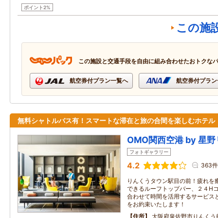
ポイント2%
この施
この施設と交通手段を自由に組み合わせたおトクな
航空券付プラン一覧へ
航空券付プラン
無料シャトルバス有！スマートな滞在と旅の合間を楽しむホテル
OMO関西空港 by 星
フォトギャラリー
4.2
363件
りんくうタウン駅目の前！疲れを
できるルーフトップバー、２４H
合わせて時間を活用するサービス
をお約束いたします！
住所
大阪府泉佐野市りんくう