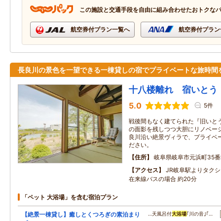
この施設と交通手段を自由に組み合わせたおトクな
航空券付プラン一覧へ
航空券付プラン
長良川の景色を一望できる一棟貸しの宿でプライベートな旅時間
十八楼離れ 宿いとう
5.0
5件
戦後間もなく建てられた『旧いと
の面影を残しつつ大胆にリノベーシ
良川沿い絶景ヴィラで、プライベ
ださい。
住所
岐阜県岐阜市元浜町35番
アクセス
JR岐阜駅よりタクシ
在来線バスの場合 約20分
「ペット 大浴場」を含む宿泊プラン
【絶景一棟貸し】癒しとくつろぎの素泊まり
…天風呂付
大浴場
｢川の音｣｢…