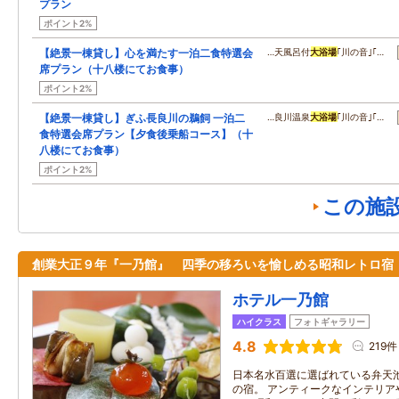
プラン
ポイント2%
【絶景一棟貸し】心を満たす一泊二食特選会
…天風呂付
大浴場
｢川の音｣｢…
席プラン（十八楼にてお食事）
ポイント2%
【絶景一棟貸し】ぎふ長良川の鵜飼 一泊二
…良川温泉
大浴場
｢川の音｣｢…
食特選会席プラン【夕食後乗船コース】（十
八楼にてお食事）
ポイント2%
この施
創業大正９年『一乃館』 四季の移ろいを愉しめる昭和レトロ宿
ホテル一乃館
ハイクラス
フォトギャラリー
4.8
219件
日本名水百選に選ばれている弁天
の宿。 アンティークなインテリア