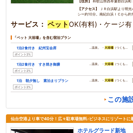
住所
和歌山県西牟婁郡白浜町
アクセス
ＪＲ白浜駅より明光
シー約10分。南紀白浜ＩＣから約1
サービス
ペット
OK(有料)・ケージ
「ペット 大浴場」を含む宿泊プラン
1泊2食付き 紀州宝会席
…温泉。 ・
大浴場
（つくも…
ポイント2%
1泊2食付き すき焼き御膳
…温泉。 ・
大浴場
（つくも…
ポイント2%
1泊 朝夕無し 素泊まりプラン
…温泉。 ・
大浴場
（つくも…
ポイント2%
この施
仙台空港より車で40分！広々駐車場無料♪ビジネスにリゾートに
ホテルグラード新地