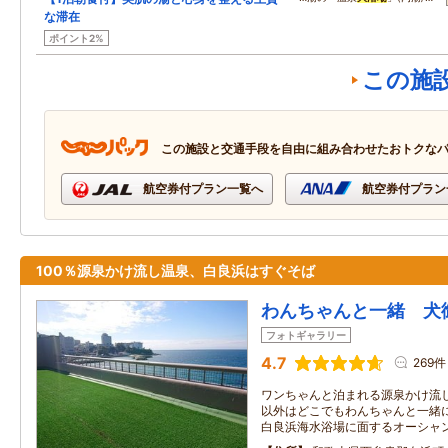
な滞在
ポイント2%
この施
この施設と交通手段を自由に組み合わせたおトクな
航空券付プラン一覧へ
航空券付プラン
100％源泉かけ流し温泉、白良浜はすぐそば
わんちゃんと一緒 犬
フォトギャラリー
4.7
269件
ワンちゃんと泊まれる源泉かけ流し
以外はどこでもわんちゃんと一緒
白良浜海水浴場に面するオーシャ