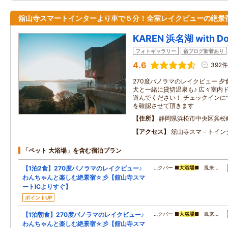
舘山寺スマートインターより車で５分！全室レイクビューの絶景
KAREN 浜名湖 with D
フォトギャラリー
宿ブログ新着あり
4.6
392件
270度パノラマのレイクビュー 
犬と一緒に貸切温泉も♪ 広々室内
遊んでください！ チェックインに
を確認させて頂きます
住所
静岡県浜松市中央区呉松
アクセス
舘山寺スマ－トイン
「ペット 大浴場」を含む宿泊プラン
【1泊2食】270度パノラマのレイクビュー♪
…クバー ■
大浴場
■ 鳳来…
わんちゃんと楽しむ絶景宿☆彡【舘山寺スマ
ートICよりすぐ】
ポイントUP
【1泊朝食】270度パノラマのレイクビュー♪
…クバー ■
大浴場
■ 鳳来…
わんちゃんと楽しむ絶景宿☆彡【舘山寺スマ