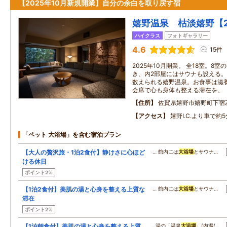
【2025年10月新規開業】自分の余白を取り戻す宿
嬉野温泉 枯淡嬉野【2
ハイクラス
フォトギャラリー
4.6
15件
2025年10月開業。 全18室。8
き、内2部屋にはサウナも設える
数えられる嬉野温泉。お食事は滋
会席で心も身体も整える滞在を。
住所
佐賀県嬉野市嬉野町下宿
アクセス
嬉野I.C.より車で約5
「ペット 大浴場」を含む宿泊プラン
【大人の贅沢旅・1泊2食付】静けさに心ほど
… 館内には
大浴場
とサウナ…
ける休日
ポイント2%
【1泊2食付】美肌の湯と心身を整える上質な
… 館内には
大浴場
とサウナ…
滞在
ポイント2%
【1泊朝食付】美肌の湯と心身を整える上質
…湯の「温泉
大浴場
」(内湯/…