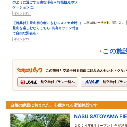
のように過ごす自由な滞在★箱根観光やワー
ケーションに♪
ポイント2%
【特典付】登山初心者にもおススメ★金時山
…室抗菌カー
ペット
、1階、2…
登山を楽しむならこちら♪共有キッチン付き
で自由な滞在を♪
ポイント2%
この施
この施設と交通手段を自由に組み合わせたおトクな
航空券付プラン一覧へ
航空券付プラン
自然の静寂に包まれた、心癒される宿泊施設です
NASU SATOYAMA FI
２０２４年6月オープン！ 全室洋