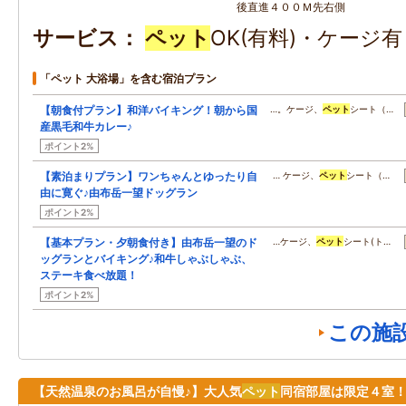
後直進４００Ｍ先右側
サービス
ペット
OK(有料)・ケージ
「ペット 大浴場」を含む宿泊プラン
【朝食付プラン】和洋バイキング！朝から国
…。ケージ、
ペット
シート（…
産黒毛和牛カレー♪
ポイント2%
【素泊まりプラン】ワンちゃんとゆったり自
… ケージ、
ペット
シート（…
由に寛ぐ♪由布岳一望ドッグラン
ポイント2%
【基本プラン・夕朝食付き】由布岳一望のド
…ケージ、
ペット
シート(ト…
ッグランとバイキング♪和牛しゃぶしゃぶ、
ステーキ食べ放題！
ポイント2%
この施
【天然温泉のお風呂が自慢♪】大人気
ペット
同宿部屋は限定４室