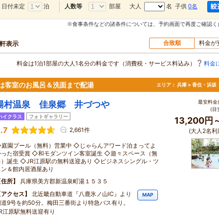
日付未定
泊
部屋
大人
名 子供
0名
人数等
※食事条件などの諸条件については、予約画面で再度ご確認く
合致順
料金が
0軒表示
料金は1泊1部屋の大人1名分の料金です（消費税・サービス料込み）
料金
は客室のお風呂＆洗面まで配湯
エリア：
兵庫 > 香住・浜坂
最安料金(
湯村温泉 佳泉郷 井づつや
(目
ハイクラス
フォトギャラリー
13,200円
.7
2,661件
(大人2名利
◇庭園プール（無料）営業中 ◇じゃらんアワード泊まってよ
かった宿受賞 ◇和モダンツイン客室誕生 ◇遊々スペース（無
料）誕生 ◇JR江原駅の無料送迎あり ◇ビジネスシングル・ツ
イン＆館内居酒屋あり
住所
兵庫県美方郡新温泉町湯１５３５
アクセス
北近畿自動車道『八鹿氷ノ山IC』より
MAP
国道9号を約50分。梅田三番街より特急バス有り。
JR江原駅無料送迎有り