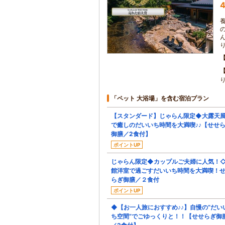
4
「ペット 大浴場」を含む宿泊プラン
【スタンダード】じゃらん限定◆大露天
で癒しのだいいち時間を大満喫♪♪【せせ
御膳／2食付】
ポイントUP
じゃらん限定◆カップルご夫婦に人気！
館洋室で過ごすだいいち時間を大満喫！
らぎ御膳／２食付
ポイントUP
◆【お一人旅におすすめ♪♪】自慢の“だい
ち空間”でごゆっくりと！！【せせらぎ御