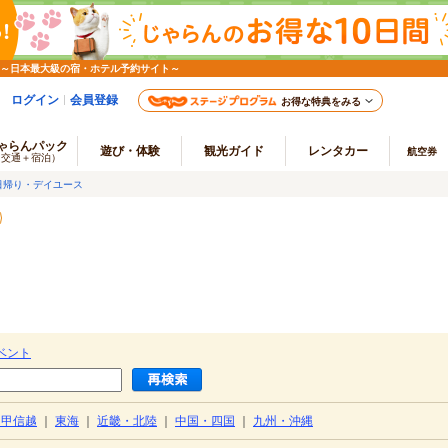
 ～日本最大級の宿・ホテル予約サイト～
ログイン
会員登録
お得な特典をみる
ゃらんパック
遊び・体験
観光ガイド
レンタカー
航空券
（交通＋宿泊）
日帰り・デイユース
ベント
・甲信越
｜
東海
｜
近畿・北陸
｜
中国・四国
｜
九州・沖縄