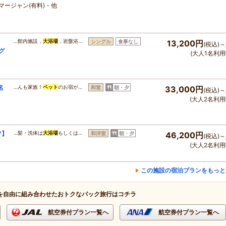
マージャン(有料)・他
…館内施設，
大浴場
，岩盤浴…
シングル
食事なし
13,200円
(税込)～
グ
(大人1名利用
名
…んも家族！
ペット
のお宿が…
和室
朝・夕
33,000円
(税込)～
１
(大人2名利用
フ】
…髪・洗体は
大浴場
もしくは…
和洋室
朝・夕
46,200円
(税込)～
(大人2名利用
この施設の宿泊プランをもっと
を自由に組み合わせたおトクなパック旅行はコチラ
航空券付プラン一覧へ
航空券付プラン一覧へ