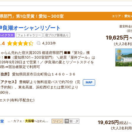
県部門」第1位受賞！愛知～300室
エリア：
愛知 
最安料金(
伊良湖オーシャンリゾート
(目
ハイクラス
フォトギャラリー
宿ブログ新着あり
19,625円
.4
4,333件
(大人2名利
じゃらん売れた宿大賞2025 都道府県部門 ■■『第1位』獲
得！■■（愛知県101～300室部門） ＼絶景『屋外プール』は
2026年9月28日まで営業！／ 伊良湖の夏とリゾートステイを
満喫♪※宿泊者限定で利用可
住所
愛知県田原市日出町骨山１４６０－３６
アクセス
豊橋駅より無料送迎バスで約70分（完
MAP
全予約制）。東名高速、浜松西ICまたは豊川ICより
約90分。
エステ(有料/手配含む)
客室
…・カフェ・
大浴場
へはわん…
ツイン
朝・夕
19,625円
(税込)～
(大人2名利用