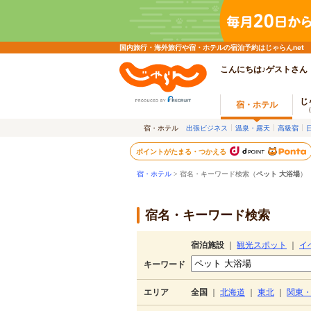
国内旅行・海外旅行や宿・ホテルの宿泊予約はじゃらんnet
こんにちは♪ゲストさん
じ
宿・ホテル
宿・ホテル
出張ビジネス
温泉・露天
高級宿
ポイントがたまる・つかえる
宿・ホテル
> 宿名・キーワード検索（
ペット 大浴場
）
宿名・キーワード検索
宿泊施設
｜
観光スポット
｜
イ
キーワード
エリア
全国
｜
北海道
｜
東北
｜
関東