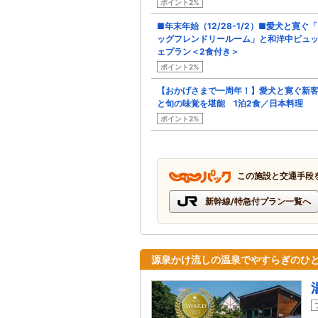
ポイント2%
■年末年始（12/28-1/2）■愛犬と寛ぐ
ッグフレンドリールーム」と和洋中ビュ
ェプラン＜2食付き＞
ポイント2%
【おかげさまで一周年！】愛犬と寛ぐ新
と旬の味覚を堪能 1泊2食／日本料理
ポイント2%
この施設と交通手段
新幹線/特急付プラン一覧へ
源泉かけ流しの温泉でやすらぎのひと