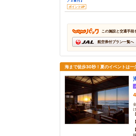
／2食付】
ポイントUP
この施設と交通手段
航空券付プラン一覧へ
海まで徒歩30秒！夏のイベントは一
4