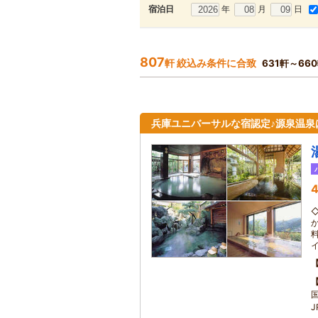
年
月
日
宿泊日
807
軒 絞込み条件に合致
631軒～66
兵庫ユニバーサルな宿認定♪源泉温泉
4