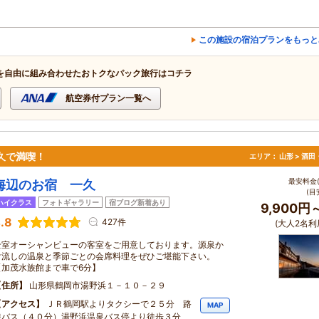
この施設の宿泊プランをもっと
を自由に組み合わせたおトクなパック旅行はコチラ
航空券付プラン一覧へ
久で満喫！
エリア：
山形 > 酒
最安料金(
海辺のお宿 一久
(目
ハイクラス
フォトギャラリー
宿ブログ新着あり
9,900円
.8
427件
(大人2名利
全室オーシャンビューの客室をご用意しております。源泉か
け流しの温泉と季節ごとの会席料理をぜひご堪能下さい。
【加茂水族館まで車で6分】
住所
山形県鶴岡市湯野浜１－１０－２９
アクセス
ＪＲ鶴岡駅よりタクシーで２５分 路
MAP
線バス（４０分）湯野浜温泉バス停より徒歩３分