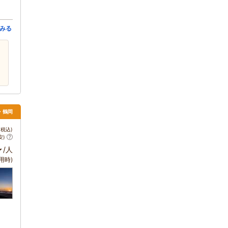
みる
田・鶴岡
税込)
安)
～
/人
用時)