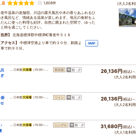
.8
1,608件
(大人2名利
養老牛温泉の老舗宿。川辺の露天風呂や木の香りあふれるひ
のき風呂など、情緒ある温泉が楽しめます。地元の食材をふ
んだんに使った料理も好評。自然に囲まれた空間で、ゆった
りと時を過ごしてください。
住所
北海道標津郡中標津町養老牛５１８
アクセス
中標津空港より車で約３０分、釧路よ
MAP
り車で約９０分。
風呂
… ◎本館
大浴場
（15:00～…
和洋室
朝・夕
26,136円
(税込)～
らぎ
(大人2名利用
◇新
… ◎本館
大浴場
（15:00～…
ツイン
朝・夕
26,136円
(税込)～
せせ
(大人2名利用
い
… ◎本館
大浴場
（15:00～…
シングル
朝・夕
31,680円
(税込)～
膳
(大人1名利用