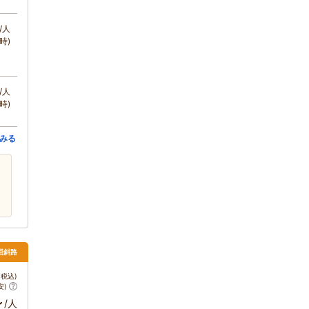
/人
時)
/人
時)
みる
屈斜路
税込)
安)
～
/人