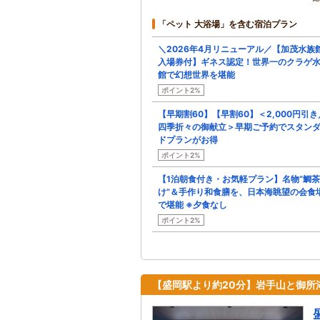
「ペット 大浴場」を含む宿泊プラン
＼2026年4月リニューアル／【加茂水族
入場券付】ギネス認定！世界一のクラゲ
館で幻想世界を堪能
ポイント2%
【早期割60】【早割60】＜2,000円引き
四季折々の御献立＞早期ご予約でスタン
ドプランがお得
ポイント2%
【1泊朝食付き・お気軽プラン】名物“鯛
け”＆手作り和食膳を、日本海眺望の会食
で堪能 ※夕食なし
ポイント2%
【盛岡駅より約20分】岩手山と御所