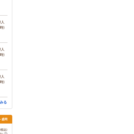
/人
時)
/人
時)
/人
時)
みる
> 盛岡
税込)