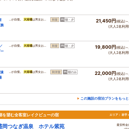
館
…が自慢。
大浴場
は男女お…
和室
朝・夕
21,450円
(税込)～
水族
(大人2名利用
／
…が自慢。
大浴場
は男女お…
和室
朝・夕
19,800円
(税込)～
ダー
(大人2名利用
茶漬
…が自慢。
大浴場
は男女お…
和洋室
朝のみ
22,000円
(税込)～
場
(大人2名利用
この施設の宿泊プランをもっと
湖を望む全客室レイクビューの宿
エリア：
岩手 
最安料金(
盛岡つなぎ温泉 ホテル紫苑