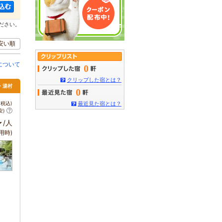
ださい。
安い順
について
0
クリップした宿とは？
・湯村
0
税込)
最近見た宿とは？
安)
～
/人
用時)