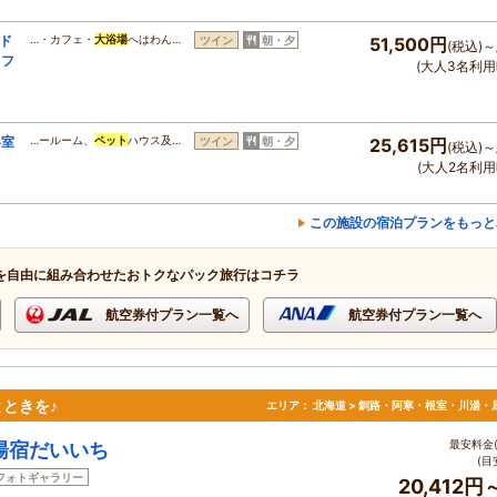
「ド
…・カフェ・
大浴場
へはわん…
ツイン
朝・夕
51,500円
(税込)～
ッフ
(大人3名利用
客室
…ールーム、
ペット
ハウス及…
ツイン
朝・夕
25,615円
(税込)～
(大人2名利用
この施設の宿泊プランをもっと
を自由に組み合わせたおトクなパック旅行はコチラ
航空券付プラン一覧へ
航空券付プラン一覧へ
ときを♪
エリア：
北海道 > 釧路・阿寒・根室・川湯・
最安料金(
湯宿だいいち
(目
フォトギャラリー
20,412円