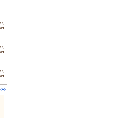
/人
時)
/人
時)
/人
時)
みる