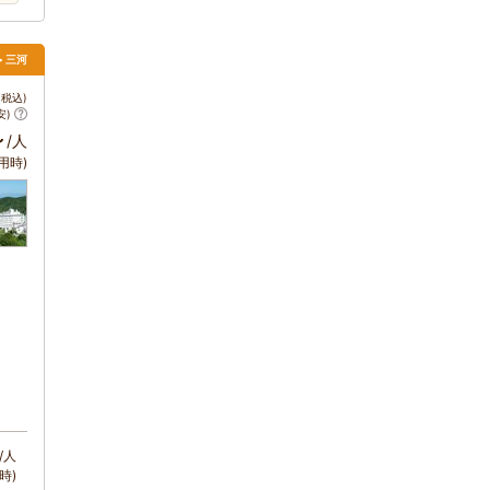
> 三河
税込)
安)
～
/人
用時)
/人
時)