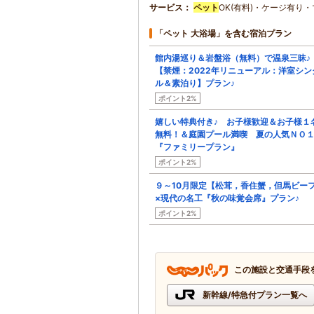
サービス
ペット
OK(有料)・ケージ有り・
「ペット 大浴場」を含む宿泊プラン
館内湯巡り＆岩盤浴（無料）で温泉三昧♪
【禁煙：2022年リニューアル：洋室シン
ル＆素泊り】プラン♪
ポイント2%
嬉しい特典付き♪ お子様歓迎＆お子様１
無料！＆庭園プール満喫 夏の人気ＮＯ
『ファミリープラン』
ポイント2%
９～10月限定【松茸，香住蟹，但馬ビー
×現代の名工『秋の味覚会席』プラン♪
ポイント2%
この施設と交通手段
新幹線/特急付プラン一覧へ