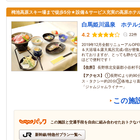
栂池高原スキー場まで徒歩5分★設備＆サービス充実の高原ホテ
白馬姫川温泉 ホテル
4.2
22件
2019年12月全館リニューアルOPE
＆大浴場＆露天風呂完成♪宿が密
れておりますが、とっても静かな
ほどで便利です！
住所
長野県北安曇郡小谷村千
アクセス
①長野ICより約9
ス・タクシー約20分③各地より
「ジャムジャムライナー」
この施
この施設と交通手段を自由に組み合わせたおトクな
新幹線/特急付プラン一覧へ