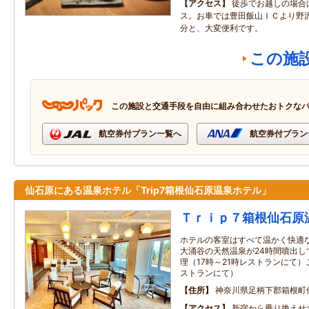
アクセス
徒歩でお越しの場合
ス。お車では豊田飯山ＩＣより野沢
分と、大変便利です。
この施
この施設と交通手段を自由に組み合わせたおトクな
航空券付プラン一覧へ
航空券付プラン
仙石原にある温泉ホテル「Trip7箱根仙石原温泉ホテル」
Ｔｒｉｐ７箱根仙石原
ホテルの客室はすべて温かく快適
大涌谷の天然温泉が24時間噴出し
理（17時～21時レストランにて）
ストランにて）
住所
神奈川県足柄下郡箱根町
アクセス
新宿から乗り換えせ