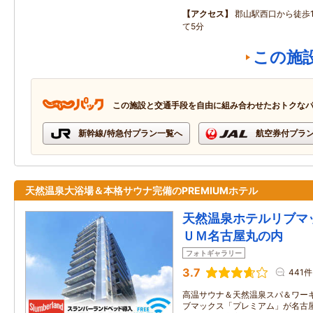
アクセス
郡山駅西口から徒歩
て5分
この施
この施設と交通手段を自由に組み合わせたおトクな
新幹線/特急付プラン一覧へ
航空券付プラ
天然温泉大浴場＆本格サウナ完備のPREMIUMホテル
天然温泉ホテルリブマ
ＵＭ名古屋丸の内
フォトギャラリー
3.7
441件
高温サウナ＆天然温泉スパ＆ワー
ブマックス「プレミアム」が名古