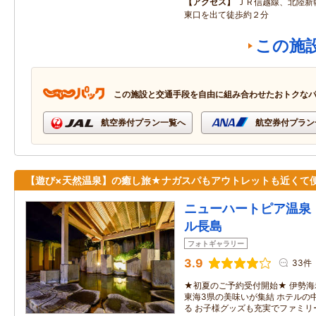
アクセス
ＪＲ信越線、北陸
東口を出て徒歩約２分
この施
この施設と交通手段を自由に組み合わせたおトクな
航空券付プラン一覧へ
航空券付プラン
【遊び×天然温泉】の癒し旅★ナガスパもアウトレットも近くて
ニューハートピア温泉
ル長島
フォトギャラリー
3.9
33件
★初夏のご予約受付開始★ 伊勢
東海3県の美味いが集結 ホテルの
る お子様グッズも充実でファミリ