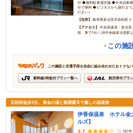
付 ◆無料駐車場完備 ◆中央自動
分で便利 ◆ビジネスから旅行ま
ださい♪
住所
岐阜県多治見市若松町４
アクセス
中央高速道：多治見
前、車で1分／JR中央線多治見駅
この施
この施設と交通手段を自由に組み合わせたおトクな
新幹線/特急付プラン一覧へ
航空券付プラ
石段街徒歩1分。 黄金の湯と眺望露天で癒しの温泉旅
伊香保温泉 ホテル金
ルズ】
3.7
187件