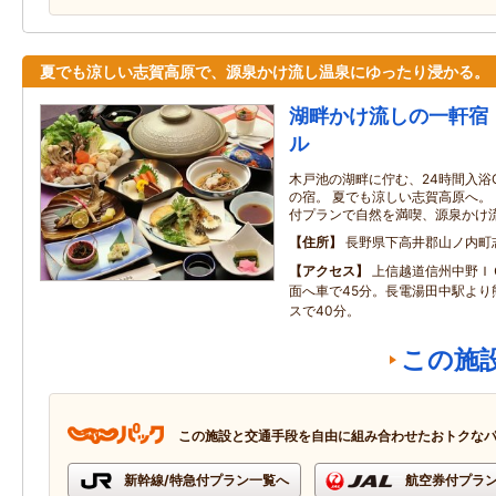
夏でも涼しい志賀高原で、源泉かけ流し温泉にゆったり浸かる。
湖畔かけ流しの一軒宿
ル
木戸池の湖畔に佇む、24時間入浴
の宿。 夏でも涼しい志賀高原へ。
付プランで自然を満喫、源泉かけ
住所
長野県下高井郡山ノ内町
アクセス
上信越道信州中野Ｉ
面へ車で45分。長電湯田中駅より
スで40分。
この施
この施設と交通手段を自由に組み合わせたおトクな
新幹線/特急付プラン一覧へ
航空券付プラ