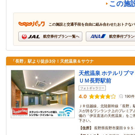
この施
この施設と交通手段を自由に組み合わせたおトクな
航空券付プラン一覧へ
航空券付プラン
「長野」駅より徒歩3分！天然温泉＆サウナ
天然温泉 ホテルリブ
ＵＭ長野駅前
フォトギャラリー
4.0
190件
ＪＲ信越線、北陸新幹線「長野」駅
スが誇るワンランク上のプレミアム
備の「伊豆直送の天然温泉」をご
下さい。
住所
長野県長野市栗田９９５