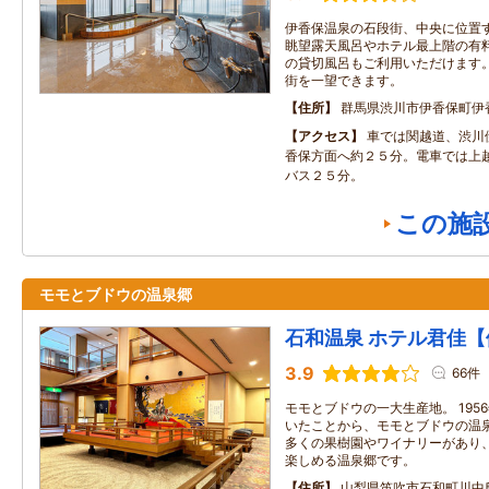
伊香保温泉の石段街、中央に位置
眺望露天風呂やホテル最上階の有
の貸切風呂もご利用いただけます。
街を一望できます。
住所
群馬県渋川市伊香保町伊
アクセス
車では関越道、渋川
香保方面へ約２５分。電車では上
バス２５分。
この施
モモとブドウの温泉郷
石和温泉 ホテル君佳
3.9
66件
モモとブドウの一大生産地。 195
いたことから、モモとブドウの温泉
多くの果樹園やワイナリーがあり
楽しめる温泉郷です。
住所
山梨県笛吹市石和町川中