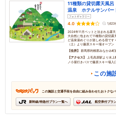
11種類の貸切露天風呂
温泉 ホテルサンバー
フォトギャラリー
4.0
1,62
2024年11月ペットと泊まれる露
大自然に包まれて11種類の貸切露
ど温泉湯めぐりが楽しめる宿です 今
（土）より藤原スキー場オープン
住所
群馬県利根郡みなかみ町
アクセス
上毛高原駅より水上
ノ小屋行きバスで藤原スキー場入
この施
この施設と交通手段を自由に組み合わせたおトクな
新幹線/特急付プラン一覧へ
航空券付プラ