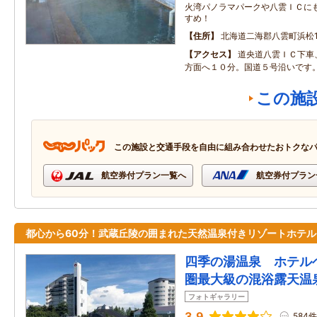
火湾パノラマパークや八雲ＩＣに
すめ！
住所
北海道二海郡八雲町浜松1
アクセス
道央道八雲ＩＣ下車
方面へ１０分。国道５号沿いです
この施
この施設と交通手段を自由に組み合わせたおトクな
航空券付プラン一覧へ
航空券付プラン
都心から60分！武蔵丘陵の囲まれた天然温泉付きリゾートホテル
四季の湯温泉 ホテル
圏最大級の混浴露天温
フォトギャラリー
3.9
584件