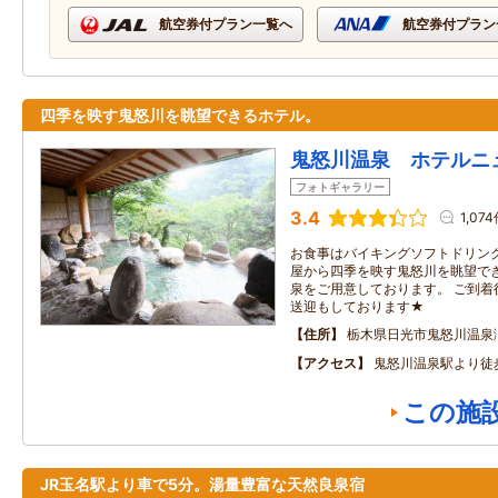
航空券付プラン一覧へ
航空券付プラン
四季を映す鬼怒川を眺望できるホテル。
鬼怒川温泉 ホテルニ
フォトギャラリー
3.4
1,07
お食事はバイキングソフトドリンク
屋から四季を映す鬼怒川を眺望でき
泉をご用意しております。 ご到着
送迎もしております★
住所
栃木県日光市鬼怒川温泉
アクセス
鬼怒川温泉駅より徒
この施
JR玉名駅より車で5分。湯量豊富な天然良泉宿