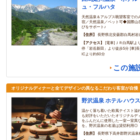
ュ・フルハタ
天然温泉＆アルプス眺望客室での
宿／天然温泉／ペット可◆国際山
びをサポート♪
住所
長野県北安曇郡白馬村岩
アクセス
[電車]ＪＲ白馬駅よ
停「岩岳新田」より徒歩5分 [車]
ICより約60分
この施
オリジナルディナーと全てデザインの異なるこだわり客室が自慢
野沢温泉 ホテル ハウ
温かく落ち着いた欧風テイスト溢
も好評をいただいたオリジナルデ
をふんだんに使用した一室一室異
を。野沢温泉の名湯は貸切利用◎
住所
長野県下高井郡野沢温泉