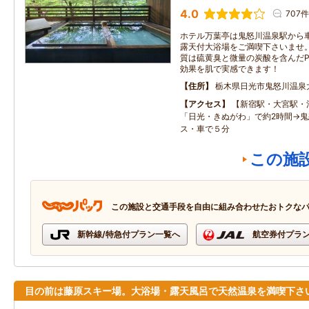
4.0
707件
ホテル万葉亭は鬼怒川温泉駅から車
露天付大浴場をご満喫下さいませ。
質は硫黄臭と微量の炭酸を含んだP
効果を肌で実感できます！
住所
栃木県日光市鬼怒川温泉
アクセス
【新宿駅・大宮駅・
「日光・きぬがわ」で約2時間→
ス・車で５分
この施
この施設と交通手段を自由に組み合わせたおトクな
新幹線/特急付プラン一覧へ
航空券付プラ
目の前は藤原スキー場。大浴場・露天風呂で天然温泉を満喫下さ