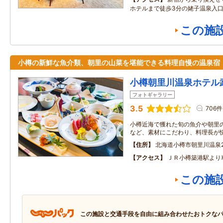
ホテルまで徒歩3分の姥子温泉入
この施
小樽の新鮮な魚介類、朝里の山菜を堪能できる料理自慢の温泉宿
小樽朝里川温泉ホテル
フォトギャラリー
3.5
706件
小樽近海で獲れた旬の魚介や朝里
など、素材にこだわり、料理長が
住所
北海道小樽市朝里川温泉2丁
アクセス
ＪＲ小樽築港駅より
この施
この施設と交通手段を自由に組み合わせたおトクな