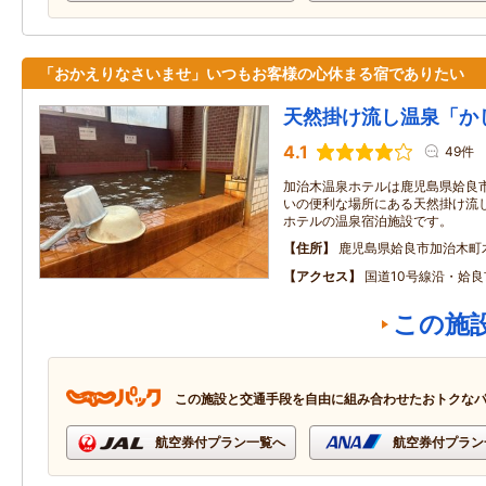
「おかえりなさいませ」いつもお客様の心休まる宿でありたい
天然掛け流し温泉「か
4.1
49件
加治木温泉ホテルは鹿児島県姶良市
いの便利な場所にある天然掛け流
ホテルの温泉宿泊施設です。
住所
鹿児島県姶良市加治木町
アクセス
国道10号線沿・姶
この施
この施設と交通手段を自由に組み合わせたおトクな
航空券付プラン一覧へ
航空券付プラン