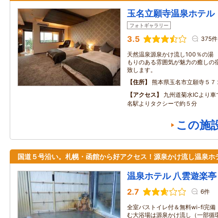
玉名立願寺温泉ホテル
フォトギャラリー
3.5
375件
天然温泉源泉かけ流し100％の湯
もりのある雰囲気が魅力の癒しの
致します。
住所
熊本県玉名市立願寺５７
アクセス
九州道菊水ICより車
名駅よりタクシーで約５分
この施
国道５号沿い。札幌・函館から好アクセス！源泉かけ流し温泉ホ
温泉ホテル 八雲遊楽亭
2.7
6件
全室バストイレ付＆無料wi-fi完
む大浴場は源泉かけ流し（一部循