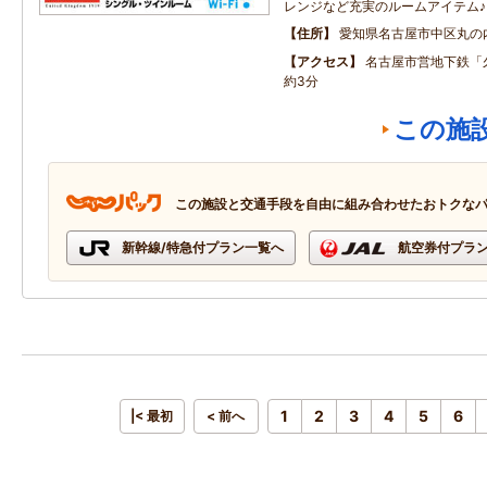
レンジなど充実のルームアイテム♪
住所
愛知県名古屋市中区丸の
アクセス
名古屋市営地下鉄「
約3分
この施
この施設と交通手段を自由に組み合わせたおトクな
新幹線/特急付プラン一覧へ
航空券付プラ
1
2
3
4
5
6
|< 最初
< 前へ