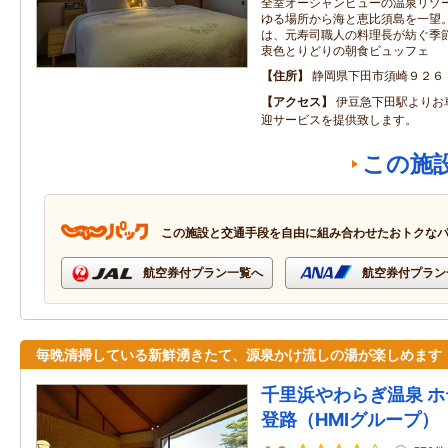
全室オーシャンビューの温泉リゾ
ゆる場所から海と恵比須島を一望
は、元寿司職人の料理長が紡ぐ季
衷色とりどりの朝食ビュッフェ
住所
静岡県下田市須崎９２６
アクセス
伊豆急下田駅よりお
迎サービスを提供致します。
この施
この施設と交通手段を自由に組み合わせたおトクな
航空券付プラン一覧へ
航空券付プラン
毎晩清掃している新鮮湧きたて、源泉かけ流しの湯が楽しめます
千里浜やわらぎ温泉 
登路（HMIグループ）