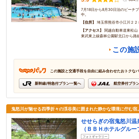
7月18日から8月30日泊のビーチ
中。
住所
埼玉県熊谷市小江川２２
アクセス
関越自動車道東松山
東武東上線森林公園駅北口から路線
この施
この施設と交通手段を自由に組み合わせたおトクな
新幹線/特急付プラン一覧へ
航空券付プラ
鬼怒川が魅せる四季折々の渓谷美に囲まれた静かな環境に佇む宿
せせらぎの宿鬼怒川温
（ＢＢＨホテルグルー
フォトギャラリー