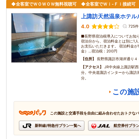
◆全客室でＷＯＷＯＷ無料視聴可 ◆全客室でＷｉ-Ｆｉ接続可
上諏訪天然温泉ホテル
4.0
725件
■長野県宿泊税導入についてお知らせ
宿泊分から、宿泊料金とは別に1人
お支払いただきます。 宿泊料金が1人
金）…宿泊税：200円
住所
長野県諏訪市湖岸通り４
アクセス
JR中央線上諏訪駅西
分。中央道諏訪インターから諏訪湖
分。
この施
この施設と交通手段を自由に組み合わせたおトクな
新幹線/特急付プラン一覧へ
航空券付プラ