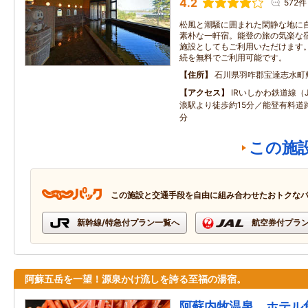
4.2
572件
松風と潮騒に囲まれた閑静な地に
素朴な一軒宿。能登の旅の気楽な
施設としてもご利用いただけます。 全
続を無料でご利用可能です。
住所
石川県羽咋郡宝達志水町
アクセス
IRいしかわ鉄道線（
浪駅より徒歩約15分／能登有料道
分
この施
この施設と交通手段を自由に組み合わせたおトクな
新幹線/特急付プラン一覧へ
航空券付プラ
阿蘇五岳を一望！源泉かけ流しを誇る至福の湯宿。
阿蘇内牧温泉 ホテル