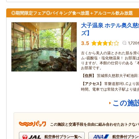
◎期間限定フェア◎バイキング食べ放題＋アルコール飲み放題
大子温泉 ホテル奥久
ズ】
3.5
1,720
古くから美人の湯とされた肌を滑らか
ム-硫酸塩・塩化物温泉！ お部屋
りますが、本館の仕切りのある「
お部屋です。
住所
茨城県久慈郡大子町池田
アクセス
常磐道那珂I..Cより
時間。電車では常陸大子駅より徒歩
この施
この施設と交通手段を自由に組み合わせたおトクな
航空券付プラン一覧へ
航空券付プラン