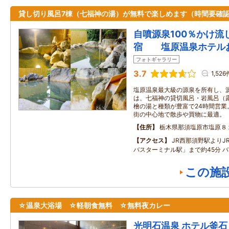
貸し切り風呂7棟（七福神の湯）が無料で楽しめます（時間要確
自噴源泉100％かけ流
宿 塩原温泉ホテル
フォトギャラリー
3.7
1,526
塩原温泉最大級の源泉を所有し、源
は、七福神の貸切風呂・岩風呂（
檜の湯と種類が豊富で24時間営業
街の中心地で散歩や買物に最適。
住所
栃木県那須塩原市塩原８
アクセス
JR西那須野駅よりJ
バスターミナル駅」まで約45分 
この施
☆温泉大浴場 ☆軽朝食無料 ☆無料夜カレー
光明石温泉 ホテル釜