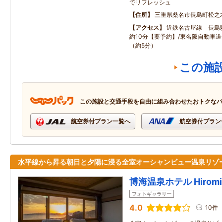
でリフレッシュ
住所
三重県桑名市長島町松之
アクセス
近鉄名古屋線 長島
約10分【要予約】/東名阪自動車道
（約5分）
この施
この施設と交通手段を自由に組み合わせたおトクな
航空券付プラン一覧へ
航空券付プラン
水平線から昇る朝日と夕陽に浸る全室オーシャンビュー温泉リゾ
博海温泉ホテル Hiromi S
フォトギャラリー
4.0
10件