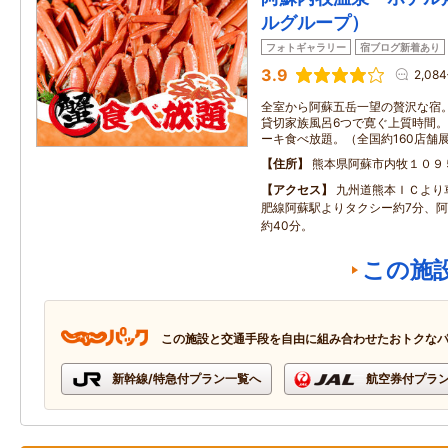
ルグループ）
フォトギャラリー
宿ブログ新着あり
3.9
2,08
全室から阿蘇五岳一望の贅沢な宿
貸切家族風呂6つで寛ぐ上質時間
ーキ食べ放題。（全国約160店舗
住所
熊本県阿蘇市内牧１０９
アクセス
九州道熊本ＩＣより
肥線阿蘇駅よりタクシー約7分、
約40分。
この施
この施設と交通手段を自由に組み合わせたおトクな
新幹線/特急付プラン一覧へ
航空券付プラ