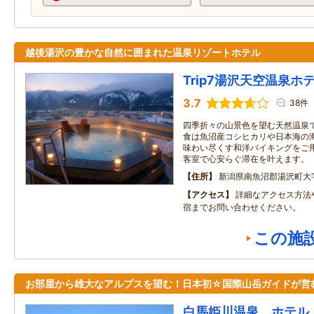
越後湯沢の豊かな自然に囲まれた温泉リゾートホテル
Trip7湯沢天空温泉ホ
3.7
38件
四季折々の山景色を望む天然温泉
食は魚沼産コシヒカリや日本海の
味わい尽くす和洋バイキングをご
客室で心安らぐ滞在を叶えます。
住所
新潟県南魚沼郡湯沢町大字湯
アクセス
詳細なアクセス方法
宿までお問い合わせください。
この施
お部屋から雄大なアルプスを望む！日本初☆国際山岳ガイドが営
白馬姫川温泉 ホテル