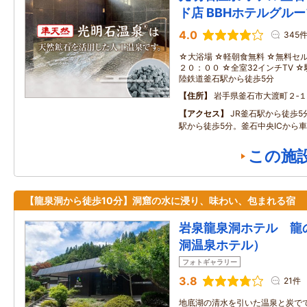
ド店 BBHホテルグル
4.0
345
☆大浴場 ☆軽朝食無料 ☆無料セ
２０：００ ☆全室32インチTV 
陸鉄道釜石駅から徒歩5分
住所
岩手県釜石市大渡町２‐１
アクセス
JR釜石駅から徒歩
駅から徒歩5分。釜石中央ICから車
この施
【龍泉洞から徒歩10分】洞窟の水に浸り、味わい、包まれる宿
岩泉龍泉洞ホテル 龍
洞温泉ホテル）
フォトギャラリー
3.8
21件
地底湖の清水を引いた温泉と炭で