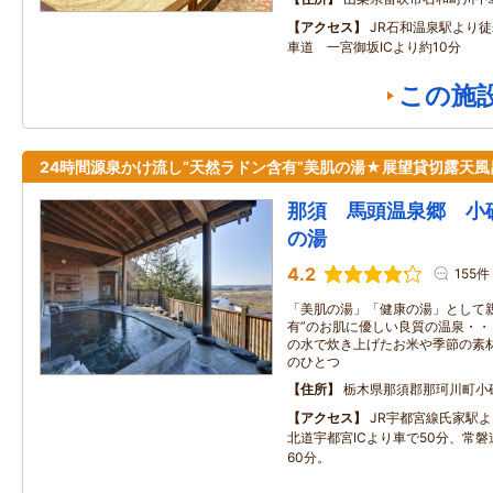
アクセス
JR石和温泉駅より徒
車道 一宮御坂ICより約10分
この施
24時間源泉かけ流し“天然ラドン含有”美肌の湯★展望貸切露天風
那須 馬頭温泉郷 小
の湯
4.2
155件
「美肌の湯」「健康の湯」として
有”のお肌に優しい良質の温泉・
の水で炊き上げたお米や季節の素
のひとつ
住所
栃木県那須郡那珂川町小
アクセス
JR宇都宮線氏家駅よ
北道宇都宮ICより車で50分、常磐
60分。