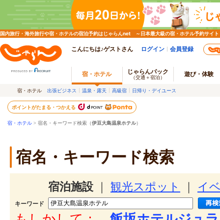
国内旅行・海外旅行や宿・ホテルの宿泊予約はじゃらんnet ～日本最大級の宿・ホテル予約サイト
こんにちは♪ゲストさん
ログイン
会員登録
じゃらんパック
宿・ホテル
遊び・体験
（交通＋宿泊）
宿・ホテル
出張ビジネス
温泉・露天
高級宿
日帰り・デイユース
ポイントがたまる・つかえる
宿・ホテル
> 宿名・キーワード検索（
伊豆大島温泉ホテル
）
宿名・キーワード検索
宿泊施設
｜
観光スポット
｜
イ
キーワード
もしかして：
飯坂ホテルジュラ