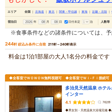
エリア
全国
｜
北海道
｜
東北
｜
関東・甲信越
｜
東海
｜
近畿・北陸
｜
年
月
日
日付未定
泊
宿泊日
人数等
※食事条件などの諸条件については、予
244
軒 絞込み条件に合致
211軒～240軒表示
料金は1泊1部屋の大人1名分の料金で
◆全客室でＷＯＷＯＷ無料視聴可 ◆全客室でＷｉ-Ｆｉ接続可
多治見天然温泉 ホテ
インター
4.1
762件
◆男女別・天然温泉大浴場完備 