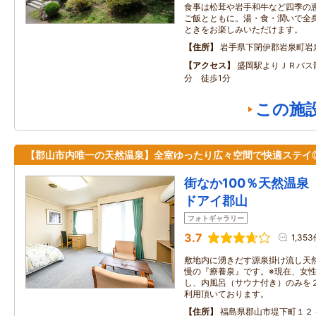
食事は松茸や岩手和牛など四季の
ご飯とともに。湯・食・潤いで全
ときをお楽しみいただけます。
住所
岩手県下閉伊郡岩泉町岩
アクセス
盛岡駅よりＪＲバス龍
分 徒歩1分
この施
【郡山市内唯一の天然温泉】全室ゆったり広々空間で快適ステイ
街なか100％天然温泉
ドアイ郡山
フォトギャラリー
3.7
1,35
敷地内に湧きだす源泉掛け流し天
慢の『療養泉』です。※現在、女
し、内風呂（サウナ付き）のみを
利用頂いております。
住所
福島県郡山市堤下町１２