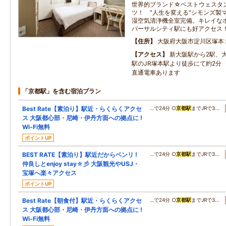
世界的ブランド☆ベストウェスタ
ツ！ "人生を変える"シモンズ製
湿空気清浄機全室完備。キレイな
バーサルシティ駅にも好アクセス
住所
大阪府大阪市淀川区塚本
アクセス
新大阪駅から2駅、大
駅のJR塚本駅より徒歩にて約2分
直通電車あります
「京都駅」を含む宿泊プラン
Best Rate【素泊り】駅近・らくらくアクセ
…で24分 ○
京都駅
までJRで3…
ス 大阪都心部・尼崎・伊丹方面への拠点に !
Wi-Fi無料
ポイントUP
BEST RATE【素泊り】駅近だからベンリ !
…で24分 ○
京都駅
までJRで3…
仲良しとenjoy stay☆彡 大阪観光やUSJ・
宝塚へ楽々アクセス
ポイントUP
Best Rate【朝食付】駅近・らくらくアクセ
…で24分 ○
京都駅
までJRで3…
ス 大阪都心部・尼崎・伊丹方面への拠点に !
Wi-Fi無料