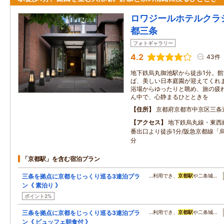
ロワジールホテルクラ
都三条
フォトギャラリー
4.2
43件
地下鉄烏丸御池駅から徒歩1分。
ば、美しい日本庭園が迎えてくれ
浴場からゆったりと眺め、旅の疲
ん中で、心静まるひとときを
住所
京都府京都市中京区三条
アクセス
地下鉄烏丸線・東西
番出口より徒歩1分/阪急京都線「
分
「京都駅」を含む宿泊プラン
三条を拠点に京都をじっくり巡る3連泊プラ
…利用でき、
京都駅
や二条城…
ン《 素泊り 》
ポイント2%
三条を拠点に京都をじっくり巡る3連泊プラ
…利用でき、
京都駅
や二条城…
ン《 ビュッフェ朝食付 》