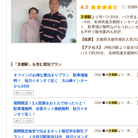
4.5
329件
京都駅
より市バス30分、バス停ま
～4分。名神高速京都南インターよ
く、駐車場が無料なのもうれしい
る手作り観光案内も好評。
住所
京都府京都市南区久世川
アクセス
JR桂川駅より徒歩
バスで約30分。 名神高速京都南I
「京都駅」を含む宿泊プラン
★ツインのお得な素泊まりプラン 駐車場無
…10分 ■JR
京都駅
より：市…
料！ 桂川イオンすぐ近く 大山崎インター
から20分
ポイント2%
期間限定！2人部屋をお１人でゆったりと！
…10分 ■JR
京都駅
より：市…
駐車場無料、全室ネット接続無料 桂川イオ
ンすぐ近く！
ポイント2%
期間限定格安で泊まるネット限定学生割引プ
…10分 ■JR
京都駅
より：市…
ラン！ ＪＲ桂川駅徒歩13分 桂川イオンす