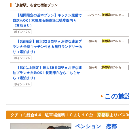
「京都駅」を含む宿泊プラン
【期間限定の基本プラン】キッチン完備で
…ンターへ
京都駅
前のレセ…
自炊もOK！京町屋＆錦市場は徒歩圏内★
（素泊まり）
ポイント2%
【3泊限定】最大32％OFF★お得な連泊プ
…預かり
京都駅
前のレセ…
ラン★全室キッチン付き＆無料ランドリーあ
り（素泊まり）
ポイント2%
【5泊以上限定】最大39％OFF★お得な連
…預かり
京都駅
前のレセ…
泊プラン★自炊OK！長期滞在ならこちらか
ら（素泊まり）
ポイント2%
この施
クチコミ総合4.4 駐車場無料ＩＣより１０分
京都駅
よりバス3
ペンション 恋都