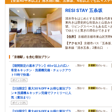
【全室40平米以上】清水焼の郷、五条坂、4名以上でも広々ステ
RESI STAY 五条坂
清水寺をはじめとする京都を代表
東向きは歴史的な街並みと山並み
望。リビングスペースもある広々
でゆとりと寛ぎの滞在ができます
住所
京都府京都市東山区芳野
アクセス
京都市バス「五条坂」
阪本線「清水五条」2番出口 ： 
「京都駅」を含む宿泊プラン
【期間限定の基本プラン】40㎡以上の広い
…預かり
京都駅
前のレセ…
客室＆キッチン・洗濯機完備・チェックアウ
ト11時で快適♪
ポイント2%
【2泊限定】最大30％OFF★お得な連泊プラ
…預かり
京都駅
前のレセ…
ン★洗濯機＆キッチン完備でファミリーに人
気（素泊まり）
ポイント2%
【3泊限定】最大40％OFF★お得な連泊プラ
…預かり
京都駅
前のレセ…