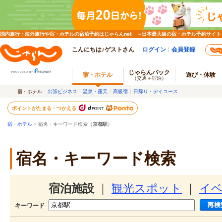
国内旅行・海外旅行や宿・ホテルの宿泊予約はじゃらんnet ～日本最大級の宿・ホテル予約サイト
こんにちは♪ゲストさん
ログイン
会員登録
じゃらんパック
宿・ホテル
遊び・体験
（交通＋宿泊）
宿・ホテル
出張ビジネス
温泉・露天
高級宿
日帰り・デイユース
ポイントがたまる・つかえる
宿・ホテル
> 宿名・キーワード検索（
京都駅
）
宿名・キーワード検索
宿泊施設
｜
観光スポット
｜
イ
キーワード