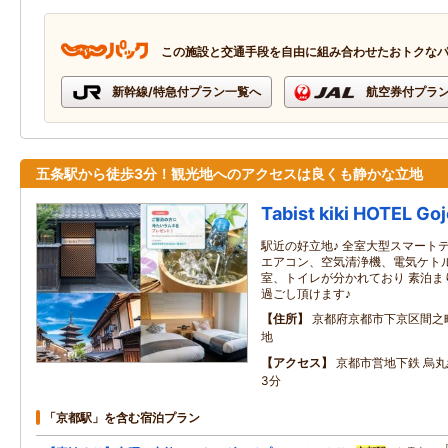
この施設と交通手段を自由に組み合わせたおトクな
新幹線/特急付プラン一覧へ
航空券付プラ
五条駅から徒歩3分！観光地へのアクセスは良くも静かな立地
Tabist kiki HOTEL Go
駅近の好立地♪ 全室大型スマートテ
エアコン、空気清浄機、電気ケトル
室、トイレが分かれており 素泊ま
過ごし頂けます♪
住所
京都府京都市下京区間之
地
アクセス
京都市営地下鉄 烏丸
3分
「京都駅」を含む宿泊プラン