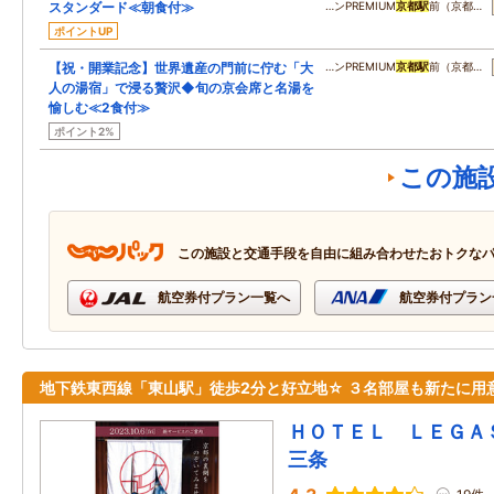
スタンダード≪朝食付≫
…ンPREMIUM
京都駅
前（京都…
ポイントUP
【祝・開業記念】世界遺産の門前に佇む「大
…ンPREMIUM
京都駅
前（京都…
人の湯宿」で浸る贅沢◆旬の京会席と名湯を
愉しむ≪2食付≫
ポイント2%
この施
この施設と交通手段を自由に組み合わせたおトクな
航空券付プラン一覧へ
航空券付プラン
地下鉄東西線「東山駅」徒歩2分と好立地☆ ３名部屋も新たに用
ＨＯＴＥＬ ＬＥＧＡ
三条