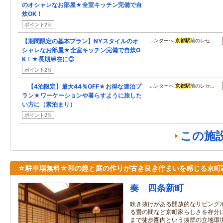
のオシャレなお部屋★全室キッチン完備で自
炊OK！
ポイント2%
【期間限定の基本プラン】NYスタイルのオ
…ンターへ
京都駅
前のレセ…
シャレなお部屋★全室キッチン完備で自炊O
K！★長期滞在に◎
ポイント2%
【4泊限定】最大44％OFF★お得な連泊プ
…ンターへ
京都駅
前のレセ…
ラン★ワーケーションや暮らすように旅した
い方に（素泊まり）
ポイント2%
この施
☆駐車場無料☆和の趣と庭の作りが古き良き佇まいを感じる京
奏 四条新町
吹き抜けがある開放的なリビング
る畳の間など京町家らしさを存分
まで徒歩圏内という抜群の立地環