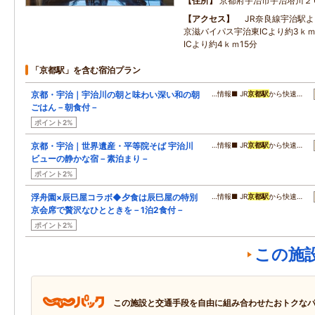
住所
京都府宇治市宇治塔川２
アクセス
JR奈良線宇治駅
京滋バイパス宇治東ICより約3ｋ
ICより約4ｋｍ15分
「京都駅」を含む宿泊プラン
京都・宇治｜宇治川の朝と味わい深い和の朝
…情報■ JR
京都駅
から快速…
ごはん－朝食付－
ポイント2%
京都・宇治｜世界遺産・平等院そば 宇治川
…情報■ JR
京都駅
から快速…
ビューの静かな宿－素泊まり－
ポイント2%
浮舟園×辰巳屋コラボ◆夕食は辰巳屋の特別
…情報■ JR
京都駅
から快速…
京会席で贅沢なひとときを－1泊2食付－
ポイント2%
この施
この施設と交通手段を自由に組み合わせたおトクな