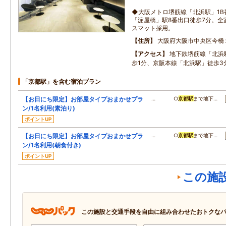
◆大阪メトロ堺筋線「北浜駅」1B
「淀屋橋」駅8番出口徒歩7分。全
スマット採用。
住所
大阪府大阪市中央区今橋
アクセス
地下鉄堺筋線「北浜
歩1分、京阪本線「北浜駅」徒歩3
「京都駅」を含む宿泊プラン
【お日にち限定】お部屋タイプおまかせプラ
… ○
京都駅
まで地下…
ン/1名利用(素泊り)
ポイントUP
【お日にち限定】お部屋タイプおまかせプラ
… ○
京都駅
まで地下…
ン/1名利用(朝食付き)
ポイントUP
この施
この施設と交通手段を自由に組み合わせたおトクな