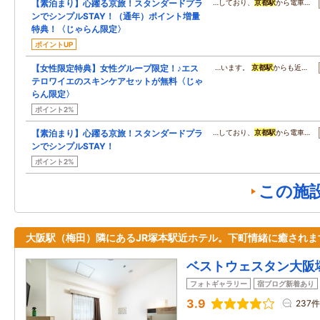
【素泊まり】心躍る京旅！スタンダードプラ
…しており、
京都駅
から電車…
ンでシンプルSTAY！（通年）ポイント増量
特典！〈じゃらん限定〉
ポイントUP
【女性限定特典】女性グループ限定！♪エス
…います。
京都駅
からも近…
テロワイエのスキンケアセットが無料〈じゃ
らん限定〉
ポイント2%
【素泊まり】心躍る京旅！スタンダードプラ
…しており、
京都駅
から電車…
ンでシンプルSTAY！
ポイント2%
この施
大阪駅（梅田）隣にあるJR塚本駅近ホテル。下町情緒に癒されま
ベストウェスタン大阪
フォトギャラリー
宿ブログ新着あり
3.9
237件