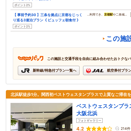
ポイント2%
【 事前予約30 】三条を拠点に京都をじっく
…利用でき、
京都駅
や二条城…
り巡る3連泊プラン《 ビュッフェ朝食付 》
ポイント2%
この施
この施設と交通手段を自由に組み合わせたおトクな
新幹線/特急付プラン一覧へ
航空券付プラ
北浜駅徒歩1分。関西初ベストウェスタンプラスで上質なご滞在
ベストウェスタンプラ
大阪北浜
フォトギャラリー
4.2
214件