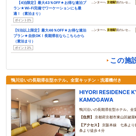
【4泊限定】最大43％OFF★お得な連泊プ
…ンターへ
京都駅
前のレセ…
ラン★Wi-Fi完備でワーケーションにも最
適！（素泊まり）
ポイント2%
【5泊以上限定】最大46％OFF★お得な連泊
…ンターへ
京都駅
前のレセ…
プラン★自炊OK！長期滞在ならこちらから
（素泊まり）
ポイント2%
この施
鴨川沿いの長期滞在型ホテル。全室キッチン・洗濯機付き
HIYORI RESIDENCE 
KAMOGAWA
鴨川沿いの長期滞在型ホテル。全
住所
京都府京都市東山区鍵屋
アクセス
京阪本線 七条より
条より徒歩４分