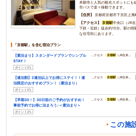
本願寺と人気の観光スポットにも
市バスで楽々移動できます。
住所
京都府京都市下京区上夷
アクセス
京都駅
中央口（JR
下鉄・近鉄）徒歩約10分。駅の喧
な住宅街にあります。
「京都駅」を含む宿泊プラン
【素泊まり】スタンダードプランでシンプル
…クセス ・
京都駅
（JR在来…
STAY！
ポイント2%
【連泊割】2連泊以上でお得にステイ！！連
…クセス ・
京都駅
（JR在来…
泊限定のおすすめプラン！（素泊まり）
ポイント2%
【早期30！】30日前のご予約がおすすめ！
…クセス ・
京都駅
（JR在来…
事前予約でお得に泊まろう♪＜素泊まり＞
ポイント2%
この施