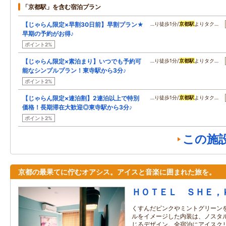
「京都駅」を含む宿泊プラン
【じゃらん限定×早割30日前】早割プラン★
…り徒歩1分/
京都駅
よりタク…
早期の予約がお得♪
ポイント2%
【じゃらん限定×素泊まり】いつでも予約可
…り徒歩1分/
京都駅
よりタク…
能なシンプルプラン！東寺駅から3分♪
ポイント2%
【じゃらん限定×連泊割】2連泊以上で特別
…り徒歩1分/
京都駅
よりタク…
価格！長期滞在大歓迎◎東寺駅から3分♪
ポイント2%
この施
京都の最果てに佇むオアシス。アイスと音楽に囲まれた旅を。
ＨＯＴＥＬ ＳＨＥ，
くすんだピンクやミントグリーン
ルをイメージした内装は、ノスタ
じるデザイン。全宿泊にアイスク