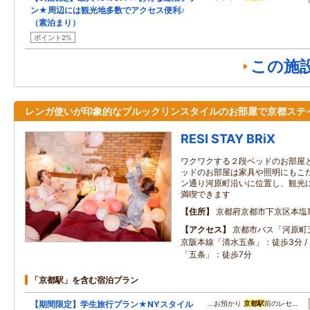
ン★周辺には観光地多数でアクセス便利♪
（素泊まり）
ポイント2%
この施
レンガ使いが印象的なブルックリンスタイルのお部屋で京都ステ
RESI STAY BRiX
ワクワクする２段ベッドのお部屋
ッドのお部屋は家具や照明にもこ
ン通り河原町沿いに位置し、観光
満喫できます
住所
京都府京都市下京区本塩
アクセス
京都市バス「河原町五
京阪本線「清水五条」：徒歩3分 
「五条」：徒歩7分
「京都駅」を含む宿泊プラン
【期間限定】学生旅行プラン★NYスタイル
…お預かり
京都駅
前のレセ…