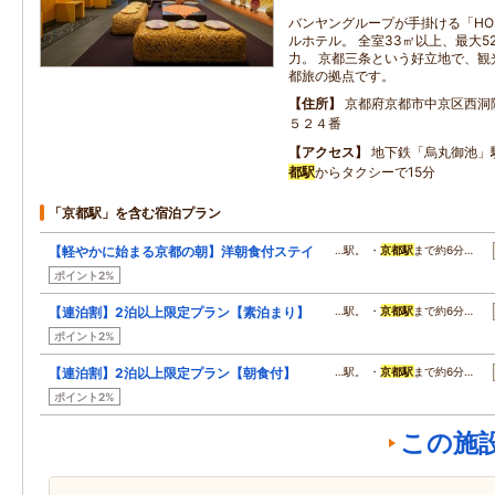
バンヤングループが手掛ける「H
ルホテル。 全室33㎡以上、最大
力。 京都三条という好立地で、観
都旅の拠点です。
住所
京都府京都市中京区西洞
５２４番
アクセス
地下鉄「烏丸御池」
都駅
からタクシーで15分
「京都駅」を含む宿泊プラン
【軽やかに始まる京都の朝】洋朝食付ステイ
…駅。 ・
京都駅
まで約6分…
ポイント2%
【連泊割】2泊以上限定プラン【素泊まり】
…駅。 ・
京都駅
まで約6分…
ポイント2%
【連泊割】2泊以上限定プラン【朝食付】
…駅。 ・
京都駅
まで約6分…
ポイント2%
この施