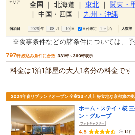
エリア
全国
｜
北海道
｜
東北
｜
関東・
｜
中国・四国
｜
九州・沖縄
年
月
日
日付未定
泊
宿泊日
人数等
※食事条件などの諸条件については、予
797
軒 絞込み条件に合致
331軒～360軒表示
料金は1泊1部屋の大人1名分の料金で
2024年春リブランドオープン 全室33㎡以上 好立地な京都旅の
ホーム・ステイ・椛 三条
ン・グループ
フォトギャラリー
4.5
14件