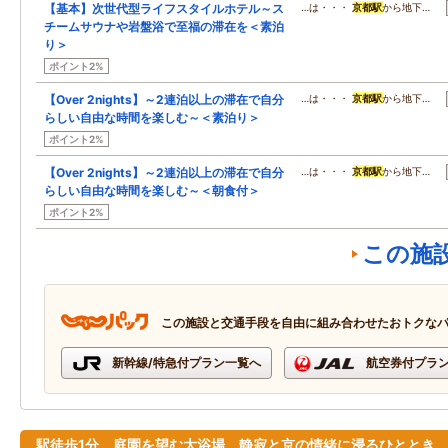
【基本】次世代型ライフスタイルホテル～ス
…は・・・
京都駅
から地下…
チームサウナや岩盤浴で至福の滞在を＜素泊
り＞
ポイント2%
【Over 2nights】～2連泊以上の滞在で自分
…は・・・
京都駅
から地下…
らしい自由な時間を楽しむ～＜素泊り＞
ポイント2%
【Over 2nights】～2連泊以上の滞在で自分
…は・・・
京都駅
から地下…
らしい自由な時間を楽しむ～＜朝食付＞
ポイント2%
この施
この施設と交通手段を自由に組み合わせたおトクな
新幹線/特急付プラン一覧へ
航空券付プラ
駅徒歩1分、庭園を望む大浴場。静寂と京の情緒に浸るひととき