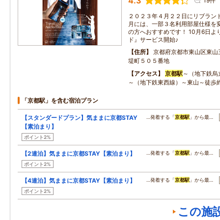
4.3
19件
２０２３年４月２２日にリブランド
月には、一部３名利用部屋仕様を
の方へおすすめです！ 10月6日
ド』サービス開始♪
住所
京都府京都市東山区東山
堤町５０５番地
アクセス
京都駅
～（地下鉄烏
～（地下鉄東西線）～東山～徒歩
「京都駅」を含む宿泊プラン
【スタンダードプラン】気ままに京都STAY
…発着する「
京都駅
」から最…
【素泊まり】
ポイント2%
【2連泊】気ままに京都STAY【素泊まり】
…発着する「
京都駅
」から最…
ポイント2%
【4連泊】気ままに京都STAY【素泊まり】
…発着する「
京都駅
」から最…
ポイント2%
この施