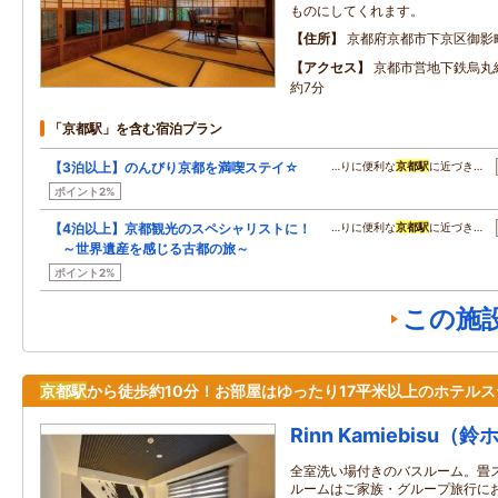
ものにしてくれます。
住所
京都府京都市下京区御影
アクセス
京都市営地下鉄烏丸
約7分
「京都駅」を含む宿泊プラン
【3泊以上】のんびり京都を満喫ステイ☆
…りに便利な
京都駅
に近づき…
ポイント2%
【4泊以上】京都観光のスペシャリストに！
…りに便利な
京都駅
に近づき…
～世界遺産を感じる古都の旅～
ポイント2%
この施
京都駅
から徒歩約10分！お部屋はゆったり17平米以上のホテルス
Rinn Kamiebisu
全室洗い場付きのバスルーム。畳
ルームはご家族・グループ旅行に