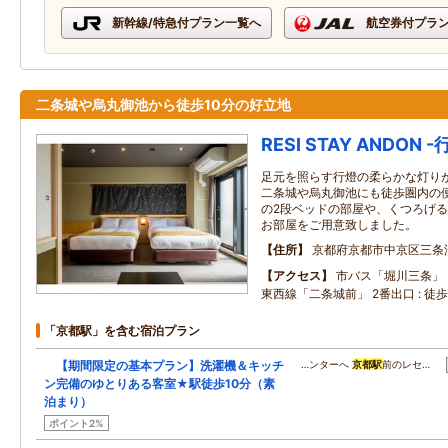
新幹線/特急付プラン一覧へ
航空券付プラ
二条城や烏丸御池から徒歩10分の好立地
RESI STAY ANDON -
足元を照らす行燈の柔らかな灯り
二条城や烏丸御池にも徒歩圏内の
の2段ベッドの部屋や、くつろげる
お部屋をご用意致しました。
住所
京都府京都市中京区三条
アクセス
市バス「堀川三条」 :
東西線「二条城前」 2番出口 : 徒歩
「京都駅」を含む宿泊プラン
【期間限定の基本プラン】洗濯機＆キッチ
…ンターへ
京都駅
前のレセ…
ン完備のゆとりある客室★駅徒歩10分（素
泊まり）
ポイント2%