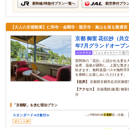
新幹線/特急付プラン一覧へ
航空券付プラ
【大人の京都散策】仁和寺・金閣寺・龍安寺・嵐山を巡る最適宿
京都 御室 花伝抄（共立
年7月グランドオープ
ハイクラス
フォトギャラリー
宿ブ
世阿弥の「花伝」に説かれる美を
会席、温泉が調和し、上質な寛ぎ
紡ぎます。無料送迎バスや無料手
を身軽にお楽しみいただけます。
住所
京都府京都市右京区御室
アクセス
京福電鉄(嵐電) 御
分
「京都駅」を含む宿泊プラン
スタンダード≪2食付≫
…ンPREMIUM
京都駅
前（京都…
ポイントUP