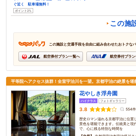
ぐ近く 駐車場無料！
ポイント2%
この施
この施設と交通手段を自由に組み合わせたおトクな
航空券付プラン一覧へ
航空券付プラン
平等院へアクセス抜群！全室宇治川を一望。京都宇治の絶景を堪
花やしき浮舟園
ハイクラス
フォトギャラリー
3.8
554件
歴史ロマン溢れる京都宇治に位置
景色を堪能できます。伝統美と現
で、心に残る特別な時間を