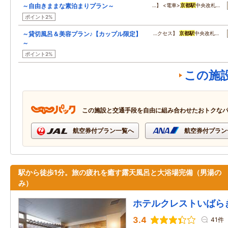
～自由きままな素泊まりプラン～
…】 <電車>
京都駅
中央改札…
ポイント2%
～貸切風呂＆美容プラン♪【カップル限定】
…クセス】
京都駅
中央改札…
～
ポイント2%
この施
この施設と交通手段を自由に組み合わせたおトクな
航空券付プラン一覧へ
航空券付プラン
駅から徒歩1分。旅の疲れを癒す露天風呂と大浴場完備（男湯の
み）
ホテルクレストいばら
3.4
41件