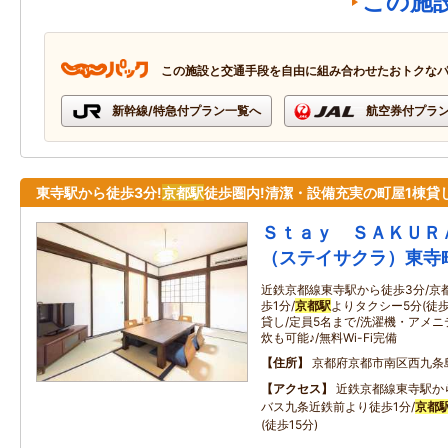
この施
この施設と交通手段を自由に組み合わせたおトクな
新幹線/特急付プラン一覧へ
航空券付プラ
東寺駅から徒歩3分!
京都駅
徒歩圏内!清潔・設備充実の町屋1棟貸し
Ｓｔａｙ ＳＡＫＵＲ
（ステイサクラ）東寺
近鉄京都線東寺駅から徒歩3分/京
歩1分/
京都駅
よりタクシー5分(徒歩
貸し/定員5名まで/洗濯機・アメ
炊も可能♪/無料Wi-Fi完備
住所
京都府京都市南区西九条
アクセス
近鉄京都線東寺駅か
バス九条近鉄前より徒歩1分/
京都
(徒歩15分)