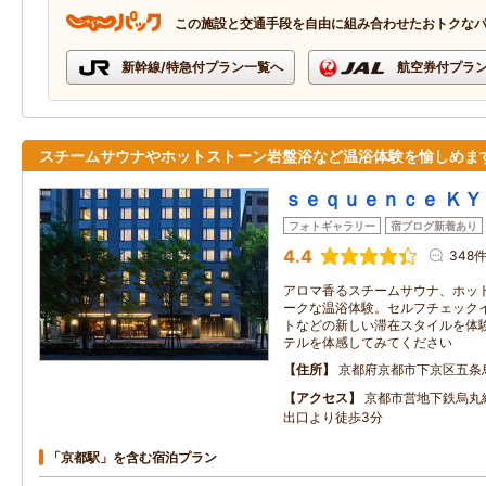
この施設と交通手段を自由に組み合わせたおトクな
新幹線/特急付プラン一覧へ
航空券付プラ
スチームサウナやホットストーン岩盤浴など温浴体験を愉しめま
ｓｅｑｕｅｎｃｅ Ｋ
フォトギャラリー
宿ブログ新着あり
4.4
348
アロマ香るスチームサウナ、ホッ
ークな温浴体験。セルフチェック
トなどの新しい滞在スタイルを体
テルを体感してみてください
住所
京都府京都市下京区五条
アクセス
京都市営地下鉄烏丸
出口より徒歩3分
「京都駅」を含む宿泊プラン