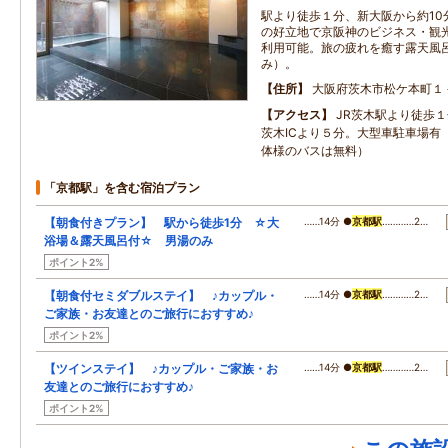
駅より徒歩１分、新大阪から約10分
の好立地で京阪神のビジネス・観光
利用可能。旅の疲れを癒す露天風
み）。
住所
大阪府茨木市松ケ本町１
アクセス
JR茨木駅より徒歩
茨木ICより５分。大型車駐車場有
体様のバスは無料）
「京都駅」を含む宿泊プラン
【朝食付きプラン】 駅から徒歩1分 ☆大
……14分 ●
京都駅
…………2…
浴場＆露天風呂付☆ 男湯のみ
ポイント2%
【朝食付セミダブルステイ】 ♪カップル・
……14分 ●
京都駅
…………2…
ご家族・お友達とのご旅行におすすめ♪
ポイント2%
【ツインステイ】 ♪カップル・ご家族・お
……14分 ●
京都駅
…………2…
友達とのご旅行におすすめ♪
ポイント2%