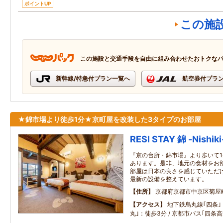
ポイントUP
この施
この施設と交通手段を自由に組み合わせたおトクな
新幹線/特急付プラン一覧へ
航空券付プラ
★錦市場より徒歩1分★京町屋を改装した3タイプのお部屋
RESI STAY 錦 -Nishiki
『京の台所・錦市場』より歩いて
あります。是非、地元の食材をお
部屋は日本の良さを感じていただ
最新の設備を整えています。
住所
京都府京都市中京区菊屋
アクセス
地下鉄烏丸線｢四条｣
丸｣：徒歩3分 / 京都市バス｢四条