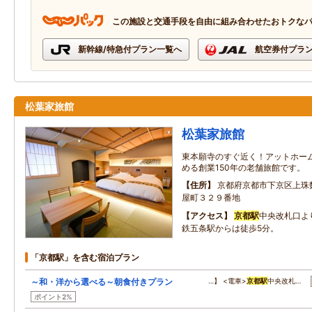
この施設と交通手段を自由に組み合わせたおトクな
新幹線/特急付プラン一覧へ
航空券付プラ
松葉家旅館
松葉家旅館
東本願寺のすぐ近く！アットホー
める創業150年の老舗旅館です。
住所
京都府京都市下京区上珠
屋町３２９番地
アクセス
京都駅
中央改札口よ
鉄五条駅からは徒歩5分。
「京都駅」を含む宿泊プラン
～和・洋から選べる～朝食付きプラン
…】 <電車>
京都駅
中央改札…
ポイント2%