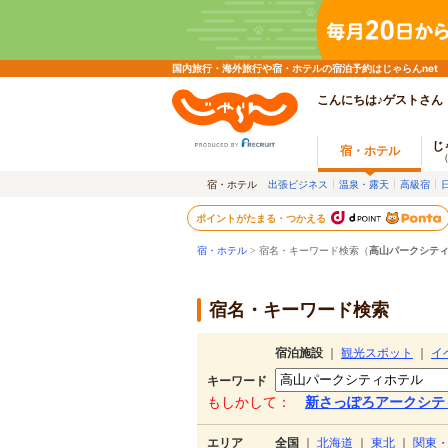
国内旅行・海外旅行や宿・ホテルの宿泊予約はじゃらんnet
こんにちは♪ゲストさん
じ
宿・ホテル
宿・ホテル
出張ビジネス
温泉・露天
高級宿
ポイントがたまる・つかえる
宿・ホテル
> 宿名・キーワード検索（
高山パークシテ
宿名・キーワード検索
宿泊施設
｜
観光スポット
｜
イ
キーワード
もしかして：
新さっぽろアークシテ
エリア
全国
｜
北海道
｜
東北
｜
関東