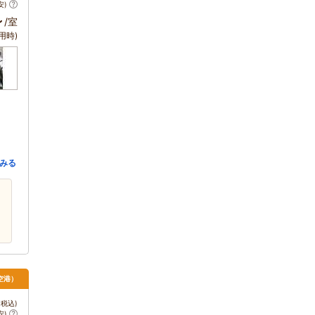
安)
～
/室
用時)
みる
空港）
税込)
安)