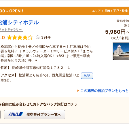
0～OPEN！
エリア：
長崎 > 平戸・松浦
最安料金(
松浦シティホテル
(目
フォトギャラリー
5,980円
.0
391件
(大人2名利
【松浦駅から徒歩７分／松浦ICから車で５分】駐車場は予約
不要＆無料／ ミネラルウォーター１本サービス付き♪「まつら
湯」朝5～8時／15～24時入浴OK！ ※8/31まで限定の朝食
「長崎産ヒラス漬け丼」※
住所
長崎県松浦市志佐町浦免１７８２－１
アクセス
松浦駅より徒歩5分。西九州道松浦ICよ
MAP
り車3分。
この施設の宿泊プランをもっと
を自由に組み合わせたおトクなパック旅行はコチラ
航空券付プラン一覧へ