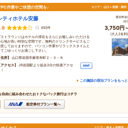
PC作業やご休憩の空間を♪
エリア：
山口 > 岩国・柳井
最安料金(
シティホテル安藤
(目
.9
3,750円
492件
(大人2名利
ゲストラウンジはホテルの滞在をさらにお愉しみいただける
居心地が良い特別な空間です。無料のドリンクサービスもご
用意しておりますので、パソコン作業やリラックスタイムと
してごゆっくりお過ごし下さい。
住所
山口県岩国市麻里布町２－３－８
アクセス
JR岩国駅より徒歩3分の快適アクセ
MAP
ス！
この施設の宿泊プランをもっと
を自由に組み合わせたおトクなパック旅行はコチラ
航空券付プラン一覧へ
ませんか？
エリア：
栃木 > 宇都宮・