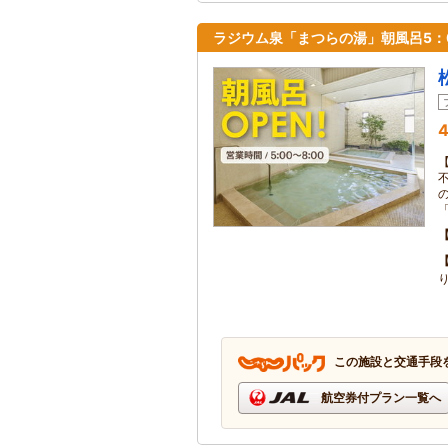
ラジウム泉「まつらの湯」朝風呂5：0
4
の
この施設と交通手段
航空券付プラン一覧へ