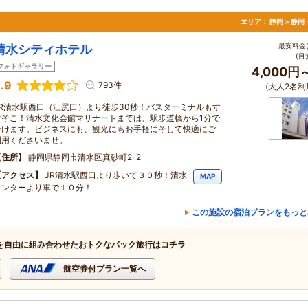
エリア：
静岡 > 静
最安料金(
清水シティホテル
(目
フォトギャラリー
4,000円
.9
793件
(大人2名利
JR清水駅西口（江尻口）より徒歩30秒！バスターミナルもす
ぐそこ！清水文化会館マリナートまでは、駅歩道橋から1分で
行けます。ビジネスにも、観光にもお手軽にそして快適にご
利用くださいませ。
住所
静岡県静岡市清水区真砂町2-2
アクセス
JR清水駅西口より歩いて３０秒！清水
MAP
インターより車で１０分！
この施設の宿泊プランをもっと
を自由に組み合わせたおトクなパック旅行はコチラ
航空券付プラン一覧へ