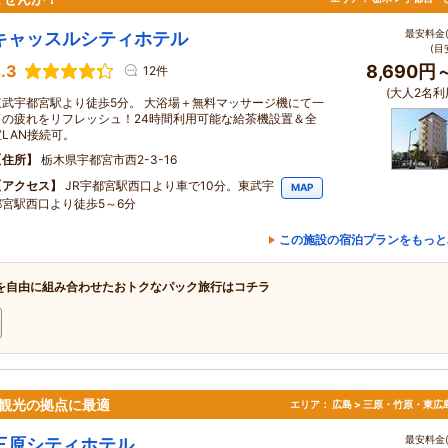
最安料金(
キャッスルシティホテル
(目
.3
8,690円
12件
(大人2名利
東武宇都宮駅より徒歩5分。 大浴場＋無料マッサージ機にて一
日の疲れをリフレッシュ！24時間利用可能な給茶機設置＆全
室LAN接続可。
住所
栃木県宇都宮市西2-3-16
アクセス
JR宇都宮駅西口より車で10分。東武宇
MAP
都宮駅西口より徒歩5～6分
この施設の宿泊プランをもっと
を自由に組み合わせたおトクなパック旅行はコチラ
観光の拠点に最適
エリア：
広島 > 三原・竹原・東広
最安料金(
三原シティホテル