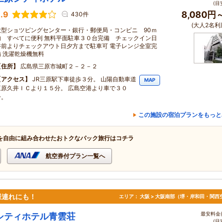
(目
.9
8,080円
430件
(大人2名利
大型ショツピングセンター・銀行・郵便局・コンビニ 90ｍ
内 すべてに便利 無料平面駐車３０台完備 チェックイン日
午前よりチェックアウト日夕方まで駐車可 電子レンジ全室完
備 洗濯乾燥機無料
住所
広島県三原市城町２－２－２
アクセス
JR三原駅下車徒歩３分。 山陽自動車道
MAP
三原久井ＩＣより１５分。 広島空港より車で３０
分。
この施設の宿泊プランをもっと
を自由に組み合わせたおトクなパック旅行はコチラ
航空券付プラン一覧へ
様連れにも！
エリア：
大阪 > 大阪南部（堺・岸和田・関西
最安料金(
シティホテル青雲荘
(目