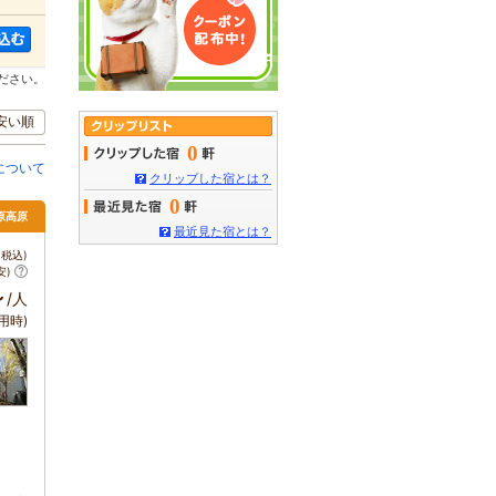
ださい。
安い順
0
について
クリップした宿とは？
0
原高原
最近見た宿とは？
税込)
安)
～
/人
用時)