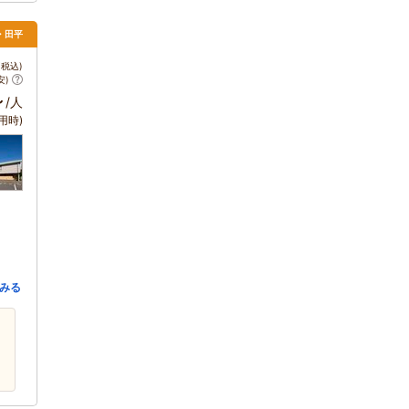
・田平
税込)
安)
～
/人
用時)
みる