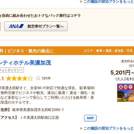
この施設の宿泊プランをもっと
を自由に組み合わせたおトクなパック旅行はコチラ
航空券付プラン一覧へ
無料｜ビジネス・観光の拠点に
エリア：
岐阜 > 恵那・多治見・可児
最安料金(
シティホテル美濃加茂
(目
フォトギャラリー
5,201円
.1
191件
(大人2名利
JR美濃太田駅すぐ、全室Wi-Fi対応で快適な滞在。 駐車場90
台無料完備でビジネスや観光、連泊に最適！ 宴会・婚礼・会
議など多彩なシーンで安心してご利用いただける岐阜県・美
濃加茂のホテルです。
住所
岐阜県美濃加茂市太田町2565-1
アクセス
ＪＲ美濃太田駅南口正面
MAP
この施設の宿泊プランをもっと