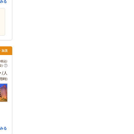
みる
・加茂
税込)
安)
～
/人
用時)
みる