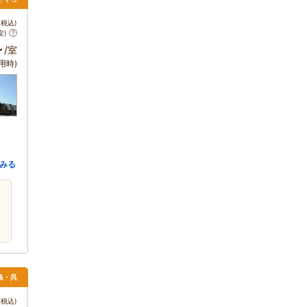
税込)
安)
～
/室
用時)
みる
島・呉
税込)