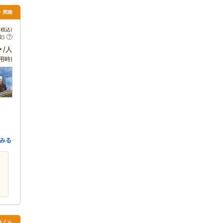
・周南
税込)
安)
～
/人
用時)
みる
さくら