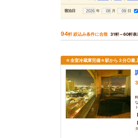
年
月
日
宿泊日
94
軒 絞込み条件に合致
31軒～60軒表
☆全室冷蔵庫完備☆駅から３分◎最上
3