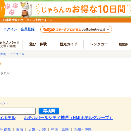
 ～日本最大級の宿・ホテル予約サイト～
ログイン
会員登録
お得な特典をみる
ゃらんパック
遊び・体験
観光ガイド
レンタカー
航空券
（交通＋宿泊）
日帰り・デイユース
ィホテル
）
ベント
ィホテル
ホテルパールシティ神戸（HMIホテルグループ）
・甲信越
｜
東海
｜
近畿・北陸
｜
中国・四国
｜
九州・沖縄