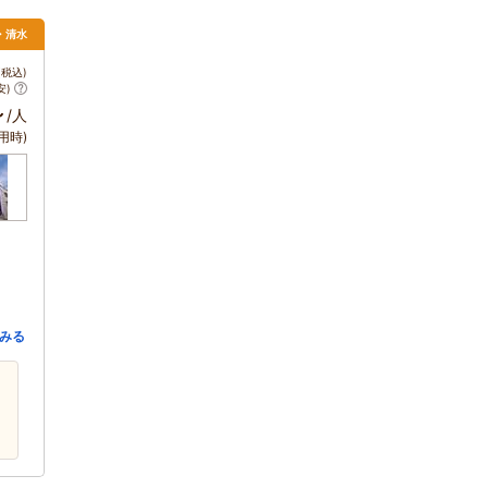
岡・清水
税込)
安)
～
/人
用時)
みる