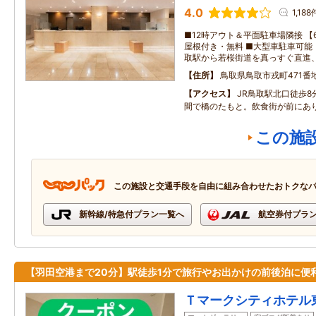
4.0
1,188
■12時アウト＆平面駐車場隣接 【
屋根付き・無料 ■大型車駐車可能 
取駅から若桜街道を真っすぐ直進
住所
鳥取県鳥取市戎町471番
アクセス
JR鳥取駅北口徒歩8
間で橋のたもと。飲食街が前にあ
この施
この施設と交通手段を自由に組み合わせたおトクな
新幹線/特急付プラン一覧へ
航空券付プラ
【羽田空港まで20分】駅徒歩1分で旅行やお出かけの前後泊に便
Ｔマークシティホテル