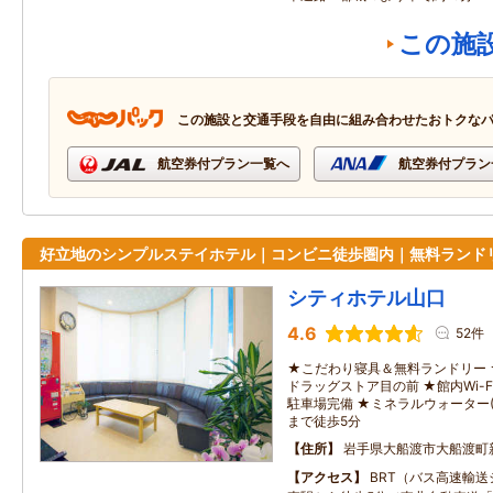
この施
この施設と交通手段を自由に組み合わせたおトクな
航空券付プラン一覧へ
航空券付プラン
好立地のシンプルステイホテル｜コンビニ徒歩圏内｜無料ランド
シティホテル山口
4.6
52件
★こだわり寝具＆無料ランドリー
ドラッグストア目の前 ★館内Wi-
駐車場完備 ★ミネラルウォーター(5
まで徒歩5分
住所
岩手県大船渡市大船渡町
アクセス
BRT（バス高速輸