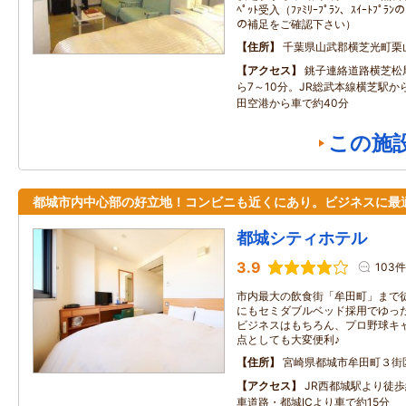
ﾍﾟｯﾄ受入（ﾌｧﾐﾘｰﾌﾟﾗﾝ、ｽｲｰﾄﾌﾟﾗﾝ
の補足をご確認下さい）
住所
千葉県山武郡横芝光町栗
アクセス
銚子連絡道路横芝松尾
ら7～10分。JR総武本線横芝駅か
田空港から車で約40分
この施
都城市内中心部の好立地！コンビニも近くにあり。ビジネスに最
都城シティホテル
3.9
103件
市内最大の飲食街「牟田町」まで
にもセミダブルベッド採用でゆっ
ビジネスはもちろん、プロ野球キ
点としても大変便利♪
住所
宮崎県都城市牟田町３街
アクセス
JR西都城駅より徒
車道路・都城ICより車で約15分