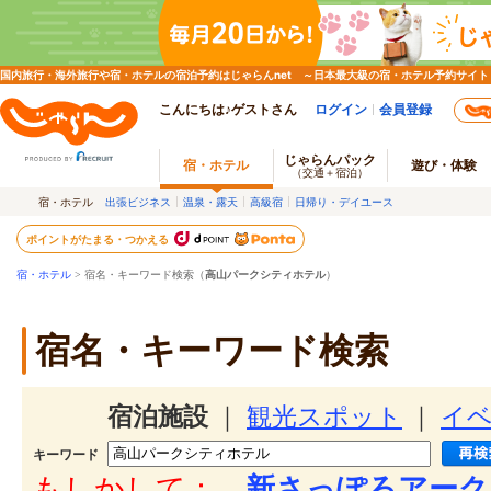
国内旅行・海外旅行や宿・ホテルの宿泊予約はじゃらんnet ～日本最大級の宿・ホテル予約サイト
こんにちは♪ゲストさん
ログイン
会員登録
じゃらんパック
宿・ホテル
遊び・体験
（交通＋宿泊）
宿・ホテル
出張ビジネス
温泉・露天
高級宿
日帰り・デイユース
ポイントがたまる・つかえる
宿・ホテル
> 宿名・キーワード検索（
高山パークシティホテル
）
宿名・キーワード検索
宿泊施設
｜
観光スポット
｜
イ
キーワード
もしかして：
新さっぽろアーク