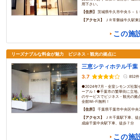
用下さい。
住所
茨城県牛久市中央５－１
アクセス
ＪＲ常磐線牛久駅東
この施
リーズナブルな料金が魅力 ビジネス・観光の拠点に
三恵シティホテル千葉
3.7
852件
●2024年7月・全室シモンズ社
ーアル！●千葉市の繁華街に立地
のサービスでビジネス・観光の拠
全館Wi-Fi無料！
住所
千葉県千葉市中央区中央3-
アクセス
ＪＲ千葉駅下車、徒
成線千葉中央駅下車、徒歩７分
この施