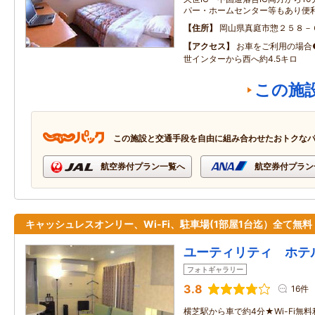
パー・ホームセンター等もあり便
住所
岡山県真庭市惣２５８－
アクセス
お車をご利用の場合
世インターから西へ約4.5キロ
この施
この施設と交通手段を自由に組み合わせたおトクな
航空券付プラン一覧へ
航空券付プラン
キャッシュレスオンリー、Wi-Fi、駐車場(1部屋1台迄）全て無料
ユーティリティ ホテ
フォトギャラリー
3.8
16件
横芝駅から車で約4分★Wi-Fi無