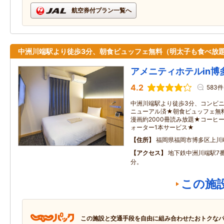
航空券付プラン一覧へ
中洲川端駅より徒歩3分、朝食ビュッフェ無料（明太子も食べ放
アメニティホテルin博
4.2
583件
中洲川端駅より徒歩3分、コンビニ
ニューアル済★朝食ビュッフェ無
漫画約2000冊読み放題★コーヒ
ォーター1本サービス★
住所
福岡県福岡市博多区上川端
アクセス
地下鉄中洲川端駅7
分。
この施
この施設と交通手段を自由に組み合わせたおトクな