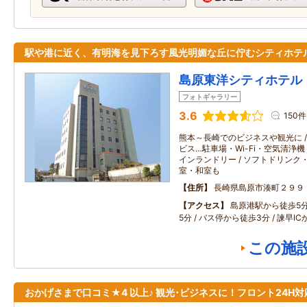
駅や港に近く、有明海を見下ろす風光明媚な丘に佇むシティホテ
島原東洋シティホテル
フォトギャラリー
3.6
150件
熊本～長崎でのビジネスや観光に / 
ビス…駐車場・Wi-Fi・空気清浄機
インランドリー / ソフトドリンク・
室・和室も
住所
長崎県島原市湊町２９９
アクセス
島原港駅から徒歩5分
5分 / バス停から徒歩3分 / 諫早I
この施
おかげさまで口コミ★4 以上♪ 観光･ビジネスに！フロント24H対