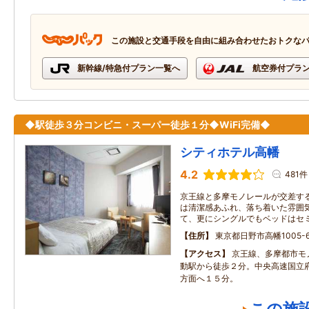
この施設と交通手段を自由に組み合わせたおトクな
新幹線/特急付プラン一覧へ
航空券付プラ
◆駅徒歩３分コンビニ・スーパー徒歩１分◆WiFi完備◆
シティホテル高幡
4.2
481件
京王線と多摩モノレールが交差す
は清潔感あふれ、落ち着いた雰囲
て、更にシングルでもベッドはセ
住所
東京都日野市高幡1005-
アクセス
京王線、多摩都市モ
動駅から徒歩２分。中央高速国立
方面へ１５分。