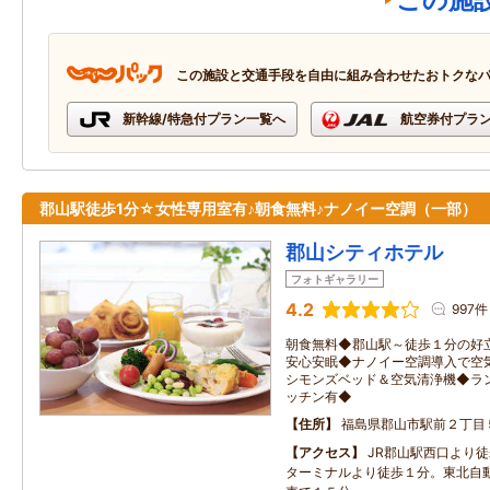
この施
この施設と交通手段を自由に組み合わせたおトクな
新幹線/特急付プラン一覧へ
航空券付プラ
郡山駅徒歩1分☆女性専用室有♪朝食無料♪ナノイー空調（一部）
郡山シティホテル
フォトギャラリー
4.2
997件
朝食無料◆郡山駅～徒歩１分の好
安心安眠◆ナノイー空調導入で空気
シモンズベッド＆空気清浄機◆ラ
ッチン有◆
住所
福島県郡山市駅前２丁目
アクセス
JR郡山駅西口より
ターミナルより徒歩１分。東北自動