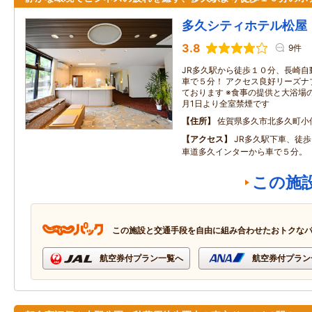
多久シティホテル松屋
3.8
9件
JR多久駅から徒歩１０分、長崎自
車で５分！ アクセス良好リーズナ
ております ※食事の提供と大浴場の
月1日より全室禁煙です
住所
佐賀県多久市北多久町小
アクセス
JR多久駅下車、徒
車道多久インターから車で５分。
この施
この施設と交通手段を自由に組み合わせたおトクな
航空券付プラン一覧へ
航空券付プラン