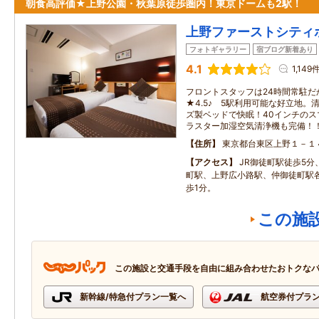
朝食高評価★上野公園・秋葉原徒歩圏内！東京ドームも2駅！
上野ファーストシティ
フォトギャラリー
宿ブログ新着あり
4.1
1,149
フロントスタッフは24時間常駐だ
★4.5♪ 5駅利用可能な好立地
ズ製ベッドで快眠！40インチの
ラスター加湿空気清浄機も完備！
住所
東京都台東区上野１－１
アクセス
JR御徒町駅徒歩5
町駅、上野広小路駅、仲御徒町駅
歩1分。
この施
この施設と交通手段を自由に組み合わせたおトクな
新幹線/特急付プラン一覧へ
航空券付プラ