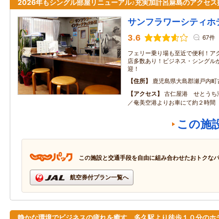
2026年もシングル部屋リニューアル♪充実加計呂麻島のアクセス
サンフラワーシティホ
3.6
67件
フェリー乗り場も至近で便利！ア
店多数あり！ビジネス・シングル
迎！
住所
鹿児島県大島郡瀬戸内町
アクセス
古仁屋港 せとうち
／奄美空港よりお車にて約２時間
この施
この施設と交通手段を自由に組み合わせたおトクな
航空券付プラン一覧へ
静かな環境でビジネスの疲れを癒す、多久駅より徒歩１０分のホ