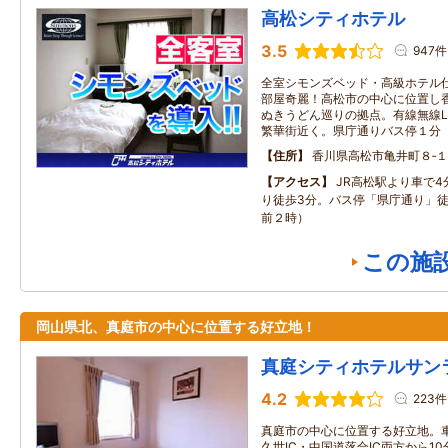
高松シティホテル
3.5
947件
全室シモンズベッド・高級ホテル
部屋奇麗！高松市の中心に位置し
ぬきうどん巡りの拠点。有線無線L
繁華街近く。県庁通りバス停１分
住所
香川県高松市亀井町８‐
アクセス
JR高松駅より車で
り徒歩3分。バス停「県庁通り」徒
前２時）
この施
岡山県北、真庭市の中心に位置する好立地！
真庭シティホテルサン
4.2
223件
真庭市の中心に位置する好立地。
久世IC・中国道落合IC両方から1