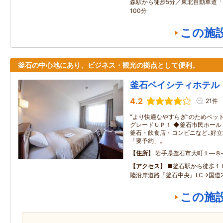
森駅から徒歩5分／東北自動車道「
100分
この施
釜石の中心地にあり、ビジネス・観光の拠点として便利。
釜石ベイシティホテル
4.2
21件
“より快適なやすらぎ”のためベッ
グレードＵＰ！ ◆釜石市民ホー
釜石・飲食店・コンビニなど..好
「要予約」。
住所
岩手県釜石市大町１―８
アクセス
■釜石駅から徒歩１
陸沿岸道路『釜石中央』I.C→国道2
この施