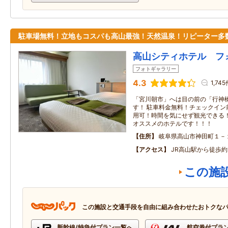
駐車場無料！立地もコスパも高山最強！天然温泉！リピーター多
高山シティホテル フ
フォトギャラリー
4.3
1,74
「宮川朝市」へは目の前の「行神
す！ 駐車料金無料！チェックイン
用可！時間を気にせず観光できる！
オススメのホテルです！！！
住所
岐阜県高山市神田町１－
アクセス
JR高山駅から徒歩約
この施
この施設と交通手段を自由に組み合わせたおトクな
新幹線/特急付プラン一覧へ
航空券付プラ