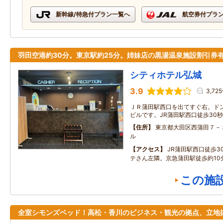
新幹線/特急付プラン一覧へ
航空券付プラ
羽田空港約30分。東京駅約25分。姉妹店の黒湯温泉施設割引券
シティホテル弘城
3.9
3,72
ＪＲ蒲田駅西口を出てすぐ右。ド
ビルです。JR蒲田駅西口徒歩30
住所
東京都大田区西蒲田７－
ル
アクセス
JR蒲田駅西口徒歩3
テさん左隣。京急蒲田駅徒歩約10
この施
全室シモンズベッド！高松・香川のビジネス・観光の拠点、立地