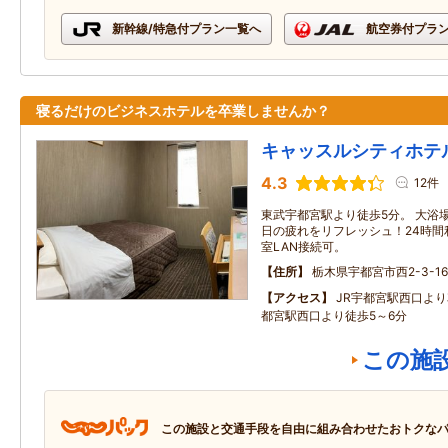
新幹線/特急付プラン一覧へ
航空券付プラ
寝るだけのビジネスホテルを卒業しませんか？
キャッスルシティホテ
4.3
12件
東武宇都宮駅より徒歩5分。 大浴
日の疲れをリフレッシュ！24時間
室LAN接続可。
住所
栃木県宇都宮市西2-3-16
アクセス
JR宇都宮駅西口より
都宮駅西口より徒歩5～6分
この施
この施設と交通手段を自由に組み合わせたおトクな