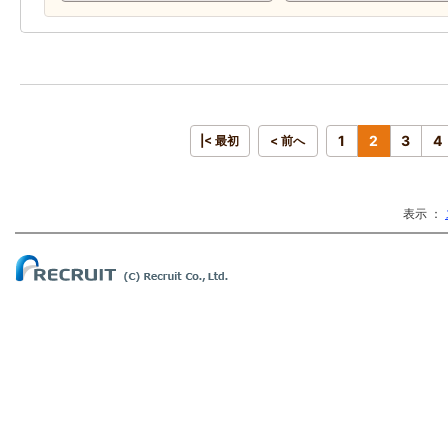
1
2
3
4
|< 最初
< 前へ
表示 ：