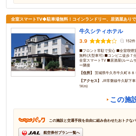
全室スマートTV◆駐車場無料！コインランドリー、居酒屋あり
牛久シティホテル
3.9
152件
■フロント常駐で安心 ■全室喫煙室
無料(大型車可) ■コンビニ徒歩７
全室スマートTV ■居酒屋(ルーム
ー隣接
住所
茨城県牛久市牛久町８８
アクセス
JR常磐線牛久駅下車
1Km)
この施
この施設と交通手段を自由に組み合わせたおトクな
航空券付プラン一覧へ