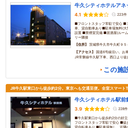
牛久シティホテルアネ
4.1
223件
■フロントスタッフ常駐で安心 ■
車、貸自動車あり■駐車場無料(大型
設置 ■禁煙室完備 ■居酒屋(ルー
リー隣接
住所
茨城県牛久市牛久町９５
アクセス
国道6号線沿い。お
JR常磐線牛久駅下車、西口より徒歩
この施
JR牛久駅東口から徒歩約2分。東京へも交通至便。全室スマートT
牛久シティホテル駅前
3.9
228件
■牛久駅東口から徒歩約2分の好立
フロントスタッフ常駐で安心 ■徒
貸自転車あり ■駐車場無し、近隣