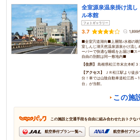
全室源泉温泉掛け流し
ル本館
フォトギャラリー
3.7
1,899
■全室宍道湖向■上層階♪水都の眺
室しんじ湖天然温泉源泉かけ流し
ーパーで快適な睡眠をお届け■スペ
自由の別館は同一敷地内■
住所
島根県松江市末次本町３
アクセス
ＪＲ松江駅より徒歩で
分！車では山陰自動車道松江西～1
台」が当館。
この施
この施設と交通手段を自由に組み合わせたおトクな
航空券付プラン一覧へ
航空券付プラン