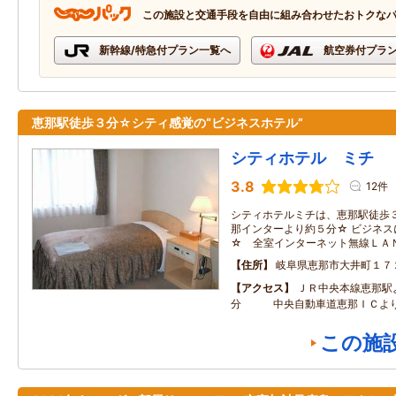
この施設と交通手段を自由に組み合わせたおトクな
新幹線/特急付プラン一覧へ
航空券付プラ
恵那駅徒歩３分☆シティ感覚の“ビジネスホテル”
シティホテル ミチ
3.8
12件
シティホテルミチは、恵那駅徒歩
那インターより約５分☆ ビジネ
☆ 全室インターネット無線Ｌ
住所
岐阜県恵那市大井町１７
アクセス
ＪＲ中央本線恵那駅
分 中央自動車道恵那ＩＣより
この施