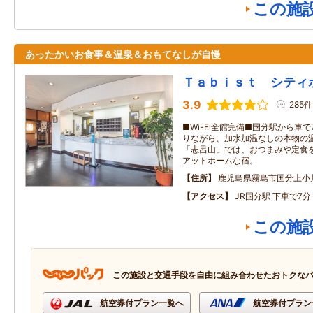
この施
あったかいお食事＆温泉＆おもてなしが自慢
Ｔａｂｉｓｔ シティ
3.9
285件
■Wi-Fi全館完備■国分駅から車
りながら、加水加温なしの本物の温
「志呂山」では、おつまみや定食
アットホームな宿。
住所
鹿児島県霧島市国分上小
アクセス
JR国分駅 下車で7分
この施
この施設と交通手段を自由に組み合わせたおトクな
航空券付プラン一覧へ
航空券付プラン