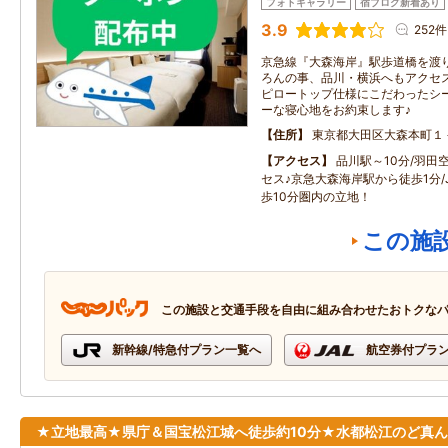
フォトギャラリー
宿ブログ新着あり
3.9
252件
京急線『大森海岸』駅歩道橋を渡
ろんの事、品川・横浜へもアクセ
ピロートップ仕様にこだわったシ
ーな寝心地をお約束します♪
住所
東京都大田区大森本町１
アクセス
品川駅～10分/羽田空
セス♪京急大森海岸駅から徒歩1分/
歩10分圏内の立地！
この施
この施設と交通手段を自由に組み合わせたおトクな
新幹線/特急付プラン一覧へ
航空券付プラ
★立地最高★県庁＆国宝松江城へ徒歩約10分★水都松江のど真