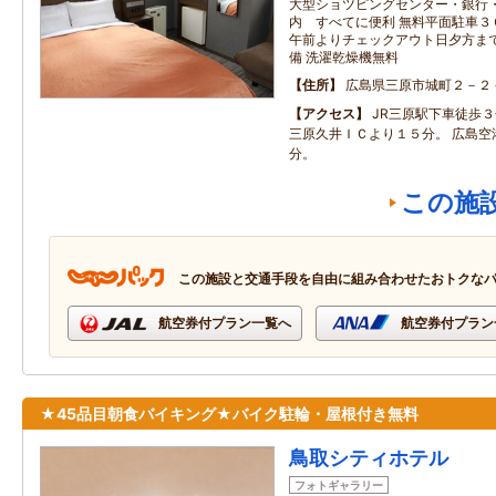
大型ショツピングセンター・銀行・
内 すべてに便利 無料平面駐車３
午前よりチェックアウト日夕方まで
備 洗濯乾燥機無料
住所
広島県三原市城町２－２
アクセス
JR三原駅下車徒歩３
三原久井ＩＣより１５分。 広島空
分。
この施
この施設と交通手段を自由に組み合わせたおトクな
航空券付プラン一覧へ
航空券付プラン
★45品目朝食バイキング★バイク駐輪・屋根付き無料
鳥取シティホテル
フォトギャラリー