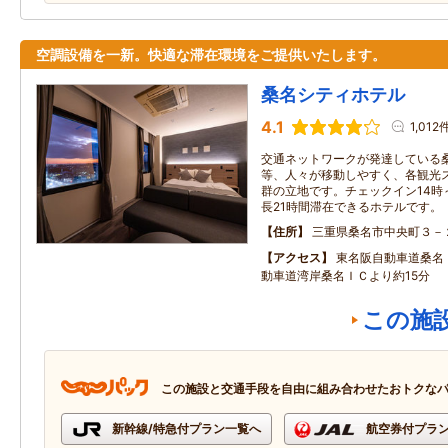
空調設備を一新。快適な滞在環境をご提供いたします。
桑名シティホテル
4.1
1,012
交通ネットワークが発達している
等、人々が移動しやすく、各観光
群の立地です。チェックイン14時
長21時間滞在できるホテルです。
住所
三重県桑名市中央町３－
アクセス
東名阪自動車道桑名
動車道湾岸桑名ＩＣより約15分
この施
この施設と交通手段を自由に組み合わせたおトクな
新幹線/特急付プラン一覧へ
航空券付プラ