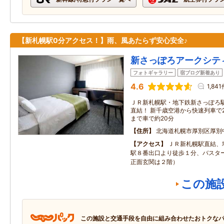
【新札幌駅0分アクセス！】雨、風あたらず安心安全♪
新さっぽろアークシテ
フォトギャラリー
宿ブログ新着あり
4.6
1,84
ＪＲ新札幌駅・地下鉄新さっぽろ
直結！ 新千歳空港から快速列車で
まで車で約20分
住所
北海道札幌市厚別区厚別中
アクセス
ＪＲ新札幌駅直結、
駅８番出口より徒歩１分、バスタ
正面玄関は２階）
この施
この施設と交通手段を自由に組み合わせたおトクな