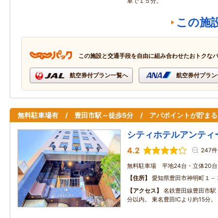
車で１５分。
この施
この施設と交通手段を自由に組み合わせたおトクな
航空券付プラン一覧へ
航空券付プラン
無料駐車場有 / 豊田市駅～徒歩5分 / アパポイントが貯まる
シティホテルアンティ
4.2
247件
無料駐車場 平地24台・立体20
住所
愛知県豊田市神明町１－
アクセス
名鉄豊田線豊田市駅
分以内。 東名豊田ICより約15分。