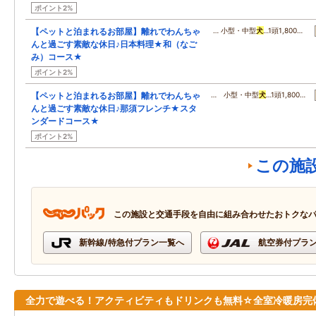
ポイント2%
【ペットと泊まれるお部屋】離れでわんちゃ
… 小型・中型
犬
…1頭1,800…
んと過ごす素敵な休日♪日本料理★和（なご
み）コース★
ポイント2%
【ペットと泊まれるお部屋】離れでわんちゃ
… 小型・中型
犬
…1頭1,800…
んと過ごす素敵な休日♪那須フレンチ★スタ
ンダードコース★
ポイント2%
この施
この施設と交通手段を自由に組み合わせたおトクな
新幹線/特急付プラン一覧へ
航空券付プラ
全力で遊べる！アクティビティもドリンクも無料☆全室冷暖房完