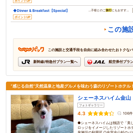
ポイントUP
◆Dinner & Breakfast【Special】
…子様とのご
旅行
にもおすす…
ポイントUP
この施
この施設と交通手段を自由に組み合わせたおトクな
新幹線/特急付プラン一覧へ
航空券付プラ
“感じる自然”天然温泉と地産グルメを味わう森のリゾートホテル
シェーネスハイム金山
フォトギャラリー
4.3
106件
●シェーネスハイムは独語で「美し
ロッジをイメージしたリゾートホテ
泉施設の利用可 ○全室金山杉のバ