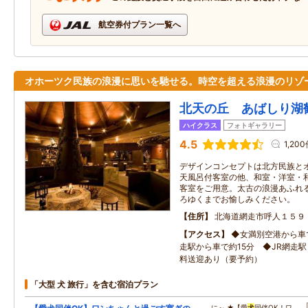
航空券付プラン一覧へ
オホーツク民族の浪漫に思いを馳せる。時空を超える浪漫のリゾ
北天の丘 あばしり湖
ハイクラス
フォトギャラリー
4.5
1,20
デザインコンセプトは北方民族と
天風呂付客室の他、和室・洋室・
客室をご用意。太古の浪漫あふれ
ろゆくまでお愉しみください。
住所
北海道網走市呼人１５９
アクセス
◆女満別空港から車で
走駅から車で約15分 ◆JR網走駅
料送迎あり（要予約）
「大型 犬 旅行」を含む宿泊プラン
…に～ ★【愛
犬
同伴OK！ワ…