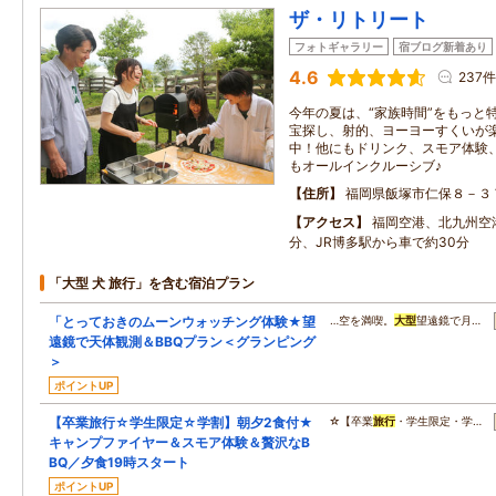
ザ・リトリート
フォトギャラリー
宿ブログ新着あり
4.6
237件
今年の夏は、“家族時間”をもっと
宝探し、射的、ヨーヨーすくいが
中！他にもドリンク、スモア体験
もオールインクルーシブ♪
住所
福岡県飯塚市仁保８－３
アクセス
福岡空港、北九州空
分、JR博多駅から車で約30分
「大型 犬 旅行」を含む宿泊プラン
「とっておきのムーンウォッチング体験★望
…空を満喫。
大型
望遠鏡で月…
遠鏡で天体観測＆BBQプラン＜グランピング
＞
ポイントUP
【卒業旅行☆学生限定☆学割】朝夕2食付★
☆【卒業
旅行
・学生限定・学…
キャンプファイヤー＆スモア体験＆贅沢なB
BQ／夕食19時スタート
ポイントUP