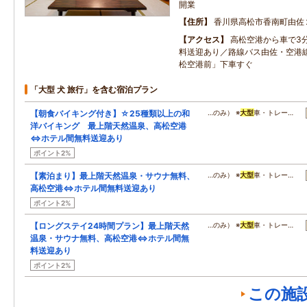
開業
住所
香川県高松市香南町由佐
アクセス
高松空港から車で3
料送迎あり／路線バス由佐・空港
松空港前」下車すぐ
「大型 犬 旅行」を含む宿泊プラン
【朝食バイキング付き】☆25種類以上の和
…のみ） ※
大型
車・トレー…
洋バイキング 最上階天然温泉、高松空港
⇔ホテル間無料送迎あり
ポイント2%
【素泊まり】最上階天然温泉・サウナ無料、
…のみ） ※
大型
車・トレー…
高松空港⇔ホテル間無料送迎あり
ポイント2%
【ロングステイ24時間プラン】最上階天然
…のみ） ※
大型
車・トレー…
温泉・サウナ無料、高松空港⇔ホテル間無
料送迎あり
ポイント2%
この施