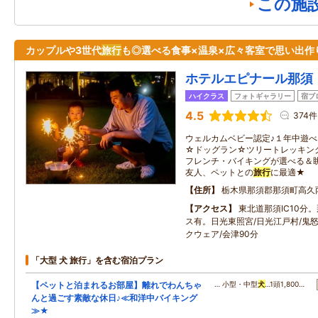
この施
カップルや3世代
旅行
も◎選べる食事×温泉×広々客室で思い出作
ホテルエピナール那須
ハイクラス
フォトギャラリー
宿ブ
4.5
374件
ウェルカムベビー認定♪１年中遊
☆ドッグラン☆ツリートレッキン
フレンチ・バイキングが選べる＆
友人、ペットとの
旅行
に最適★
住所
栃木県那須郡那須町高久
アクセス
東北道那須IC10分
ス有。日光東照宮/日光江戸村/鬼
クウェア/会津90分
「大型 犬 旅行」を含む宿泊プラン
【ペットと泊まれるお部屋】離れでわんちゃ
… 小型・中型
犬
…1頭1,800…
んと過ごす素敵な休日♪≪和洋中バイキング
≫★