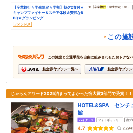
【卒業旅行☆学生限定☆学割】朝夕2食付★
☆【卒業
旅行
・学生限定・学…
キャンプファイヤー＆スモア体験＆贅沢なB
BQ☆グランピング
ポイントUP
この施
この施設と交通手段を自由に組み合わせたおトクな
航空券付プラン一覧へ
航空券付プラン
じゃらんアワード2025泊まってよかった宿大賞3部門で受賞！！
HOTEL&SPA セン
館
ハイクラス
フォトギャラリー
宿ブ
4.7
2,29