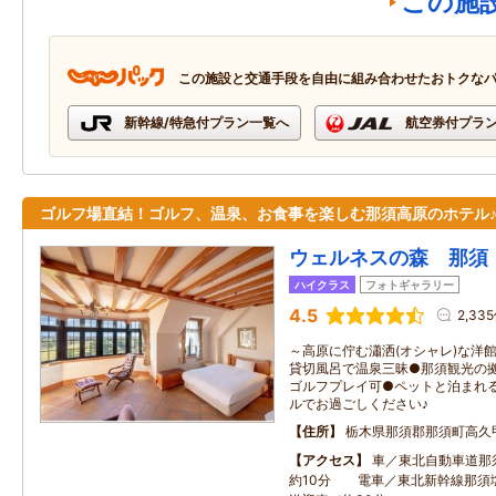
この施
この施設と交通手段を自由に組み合わせたおトクな
新幹線/特急付プラン一覧へ
航空券付プラ
ゴルフ場直結！ゴルフ、温泉、お食事を楽しむ那須高原のホテル
ウェルネスの森 那須
ハイクラス
フォトギャラリー
4.5
2,33
～高原に佇む瀟洒(オシャレ)な洋
貸切風呂で温泉三昧●那須観光の
ゴルフプレイ可●ペットと泊まれ
ルでお過ごしください♪
住所
栃木県那須郡那須町高久甲
アクセス
車／東北自動車道那
約10分 電車／東北新幹線那須