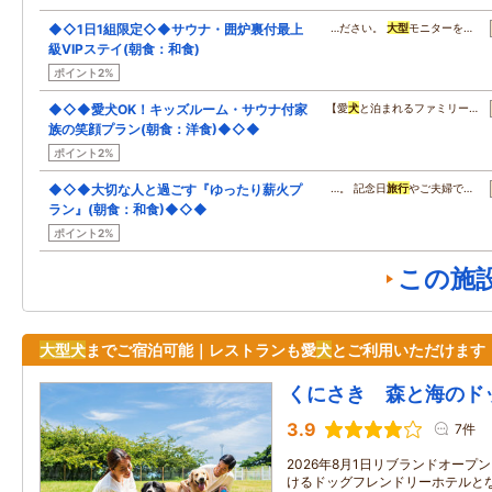
◆◇1日1組限定◇◆サウナ・囲炉裏付最上
…ださい。
大型
モニターを…
級VIPステイ(朝食：和食)
ポイント2%
◆◇◆愛犬OK！キッズルーム・サウナ付家
【愛
犬
と泊まれるファミリー…
族の笑顔プラン(朝食：洋食)◆◇◆
ポイント2%
◆◇◆大切な人と過ごす『ゆったり薪火プ
…。 記念日
旅行
やご夫婦で…
ラン』(朝食：和食)◆◇◆
ポイント2%
この施
大型
犬
までご宿泊可能｜レストランも愛
犬
とご利用いただけます
くにさき 森と海のド
3.9
7件
2026年8月1日リブランドオープ
けるドッグフレンドリーホテルとな