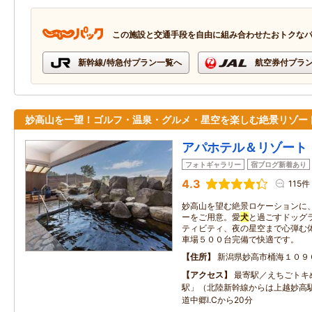
この施設と交通手段を自由に組み合わせたおトクな
新幹線/特急付プラン一覧へ
航空券付プラ
妙高山を一望！ゴルフ・温泉・グルメ・星空を楽しむ絶景リゾー
アパホテル＆リゾート
フォトギャラリー
宿ブログ新着あり
4.3
115件
妙高山を望む絶景ロケーションに
ーをご用意。愛
犬
と過ごすドッグ
ティビティ、夜の星空まで心弾む
車場５００台完備で快適です。
住所
新潟県妙高市桶海１０９
アクセス
最寄駅／えちごトキ
駅」（北陸新幹線からは上越妙高
道中郷I.Cから20分