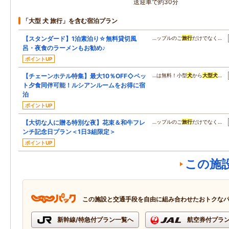
送迎車で約30分
「大型 犬 旅行」を含む宿泊プラン
【スタンダード】1泊素泊り☆無料貸切風
…ップルのご
旅行
だけでなく…
呂・夜食のラーメンもお勧め♪
ポイントUP
【チェーンホテル特集】最大10％OFF◇ペッ
…は無料！小型
犬
から
大型
犬
…
ト夕食同伴可能！ルシアンルームをお得に宿
泊
ポイントUP
【大切な人に贈る特別な夜】花束＆和牛フレ
…ップルのご
旅行
だけでなく…
ンチ記念日プラン＜1日3組限定＞
ポイントUP
この施
この施設と交通手段を自由に組み合わせたおトクな
新幹線/特急付プラン一覧へ
航空券付プラ