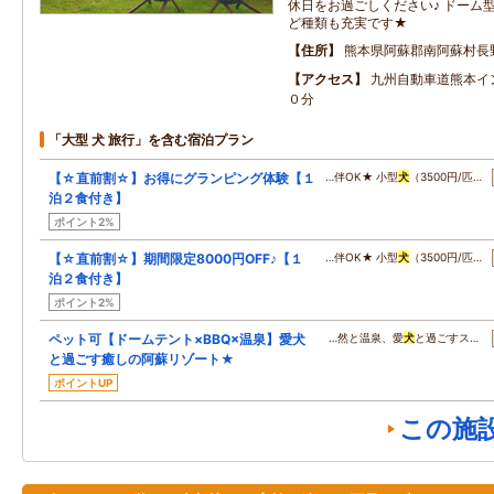
休日をお過ごしください♪ ドーム
ど種類も充実です★
住所
熊本県阿蘇郡南阿蘇村長
アクセス
九州自動車道熊本イ
０分
「大型 犬 旅行」を含む宿泊プラン
【☆直前割☆】お得にグランピング体験【１
…伴OK★ 小型
犬
（3500円/匹…
泊２食付き】
ポイント2%
【☆直前割☆】期間限定8000円OFF♪【１
…伴OK★ 小型
犬
（3500円/匹…
泊２食付き】
ポイント2%
ペット可【ドームテント×BBQ×温泉】愛犬
…然と温泉、愛
犬
と過ごすス…
と過ごす癒しの阿蘇リゾート★
ポイントUP
この施