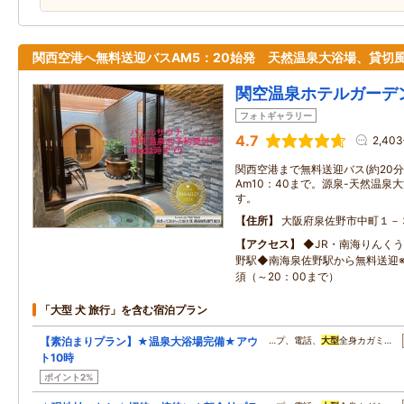
関西空港へ無料送迎バスAM5：20始発 天然温泉大浴場、貸切
関空温泉ホテルガーデ
フォトギャラリー
4.7
2,40
関西空港まで無料送迎バス(約20分
Am10：40まで。源泉-天然温泉
す。
住所
大阪府泉佐野市中町１－
アクセス
◆JR・南海りんくう
野駅◆南海泉佐野駅から無料送迎
須（～20：00まで）
「大型 犬 旅行」を含む宿泊プラン
【素泊まりプラン】★温泉大浴場完備★アウ
…プ、電話、
大型
全身カガミ…
ト10時
ポイント2%