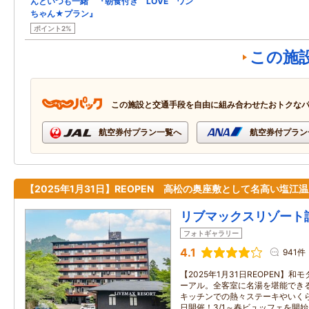
んといつも一緒 『朝食付き LOVE ワン
ちゃん★プラン』
ポイント2%
この施
この施設と交通手段を自由に組み合わせたおトクな
航空券付プラン一覧へ
航空券付プラン
【2025年1月31日】REOPEN 高松の奥座敷として名高い塩江
リブマックスリゾート
フォトギャラリー
4.1
941件
【2025年1月31日REOPEN】
ーアル。全客室に名湯を堪能でき
キッチンでの熱々ステーキやいく
日開催！3/1～春ビュッフェを開始