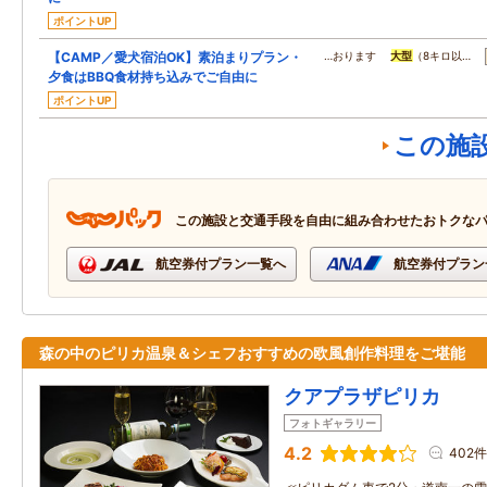
ポイントUP
【CAMP／愛犬宿泊OK】素泊まりプラン・
…おります
大型
（8キロ以…
夕食はBBQ食材持ち込みでご自由に
ポイントUP
この施
この施設と交通手段を自由に組み合わせたおトクな
航空券付プラン一覧へ
航空券付プラン
森の中のピリカ温泉＆シェフおすすめの欧風創作料理をご堪能
クアプラザピリカ
フォトギャラリー
4.2
402件