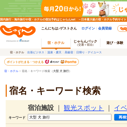
国内旅行・海外旅行や宿・ホテルの宿泊予約はじゃらんnet ～日本最大級の宿・ホテル予約サイト
こんにちは♪ゲストさん
ログイン
会員登録
じゃらんパック
宿・ホテル
遊び・体験
（交通＋宿泊）
宿・ホテル
出張ビジネス
温泉・露天
高級宿
日帰り・デイユース
ポイントがたまる・つかえる
宿・ホテル
> 宿名・キーワード検索（
大型 犬 旅行
）
宿名・キーワード検索
宿泊施設
｜
観光スポット
｜
イ
キーワード