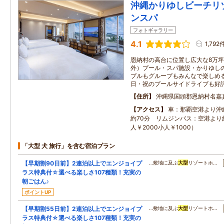
沖縄かりゆしビーチリ
ンスパ
フォトギャラリー
4.1
1,792
恩納村の高台に位置し広大な8万
外）プール・スパ施設・かりゆし
プルもグループもみんなで楽しめ
日・祝のプールサイドライブも好
住所
沖縄県国頭郡恩納村名嘉真
アクセス
車：那覇空港より沖
約70分 リムジンバス：空港より約
人￥2000小人￥1000）
「大型 犬 旅行」を含む宿泊プラン
【早期割90日前】2連泊以上でエンジョイプ
…敷地に及ぶ
大型
リゾートホ…
ラス特典付☆選べる楽しさ107種類！充実の
朝ごはん♪
ポイントUP
【早期割55日前】2連泊以上でエンジョイプ
…敷地に及ぶ
大型
リゾートホ…
ラス特典付☆選べる楽しさ107種類！充実の