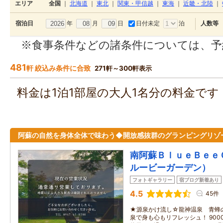
エリア
全国
｜
北海道
｜
東北
｜
関東・甲信越
｜
東海
｜
近畿・北陸
｜
年
月
日
日付未定
泊
宿泊日
人数等
※食事条件などの諸条件については、予
481
軒 絞込み条件に合致
271軒～300軒表示
料金は1泊1部屋の大人1名分の料金で
阿蘇の自然を身体全体で味わう◆開放感抜群のグランピングリゾ
南阿蘇ＢｌｕｅＢｅｅ
ルービーガーデン）
フォトギャラリー
宿ブログ新着あり
4.5
45件
★源泉かけ流し☆龍神温泉 青蜂
泉で身も心もリフレッシュ！ 90