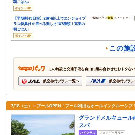
朝ごはん♪
ポイントUP
【早期割45日前】2連泊以上でエンジョイプ
…敷地に及ぶ
大型
リゾートホ…
ラス特典付☆選べる楽しさ107種類！充実の
朝ごはん♪
ポイントUP
この施
この施設と交通手段を自由に組み合わせたおトクな
航空券付プラン一覧へ
航空券付プラン
7/18（土）～プールOPEN！プール利用もオールインクルーシブ
グランドメルキュール
スパ
ハイクラス
フォトギャラリー