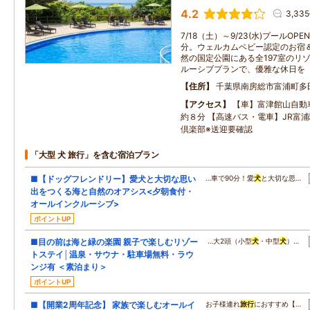
4.2
3,33
7/18（土）～9/23(水)プールOP
分。ウェルカムベビー認定のお宿
然の国定公園にある全197室のリ
ルーシブプランで、優雅な休日を
住所
千葉県南房総市富浦町多
アクセス
【車】富津館山自動
約８分 【高速バス・電車】JR富
倶楽部※送迎要確認
「大型 犬 旅行」を含む宿泊プラン
■【ドッグフレンドリー】愛犬と大切な思い
…車で90分！愛
犬
と大切な思…
出をつくる海と自然のオアシス<夕朝食付・
オールインクルーシブ>
ポイントUP
■目の前は海と緑の楽園 親子で楽しむリゾー
…大2頭（小型
犬
・中型
犬
）…
トステイ│温泉・サウナ・駐車場無料・ラウ
ンジ有 ＜素泊まり＞
ポイントUP
■【開業2周年記念】 家族で楽しむオールイ
お子様連れ
旅行
におすすめ【…