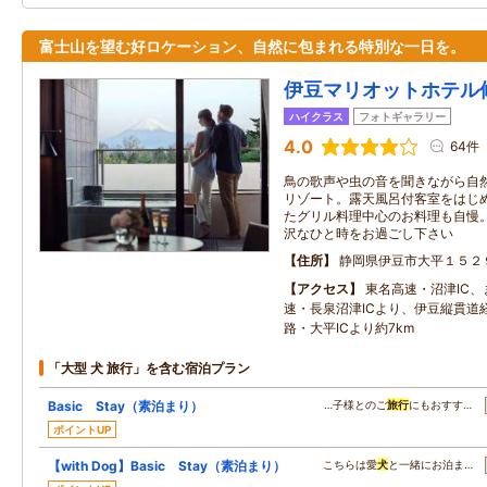
富士山を望む好ロケーション、自然に包まれる特別な一日を。
伊豆マリオットホテル
ハイクラス
フォトギャラリー
4.0
64件
鳥の歌声や虫の音を聞きながら自
リゾート。露天風呂付客室をはじ
たグリル料理中心のお料理も自慢
沢なひと時をお過ごし下さい
住所
静岡県伊豆市大平１５２
アクセス
東名高速・沼津IC
速・長泉沼津ICより、伊豆縦貫道
路・大平ICより約7km
「大型 犬 旅行」を含む宿泊プラン
Basic Stay（素泊まり）
…子様とのご
旅行
にもおすす…
ポイントUP
【with Dog】Basic Stay（素泊まり）
こちらは愛
犬
と一緒にお泊ま…