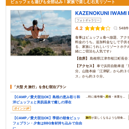
ビュッフェも遊びも全部込み！家族で楽しむ石見リゾート
KAZENOKUNI IWAMI
フォトギャラリー
4.2
548件
食事はビュッフェ食べ放題、アク
料金のうち。追加料金なしで子供
る、家族にうれしいリゾートホテ
緒にご宿泊も人気です♪
住所
島根県江津市桜江町長谷
アクセス
車で浜田自動車道「
分。山陰本線「江津駅」から約３
ス」から約３０分。
「大型 犬 旅行」を含む宿泊プラン
【CAMP／愛犬宿泊OK】島根の恵み彩り和
…時に備考欄へ
犬
種・体重を…
洋ビュッフェと美肌温泉で癒しの滞在
ポイントUP
【CAMP／愛犬宿泊OK】季節の朝食ビュッ
旅行
が楽しくなるような朝食…
フェプラン・夕食はBBQ食材持ち込みで自由
に