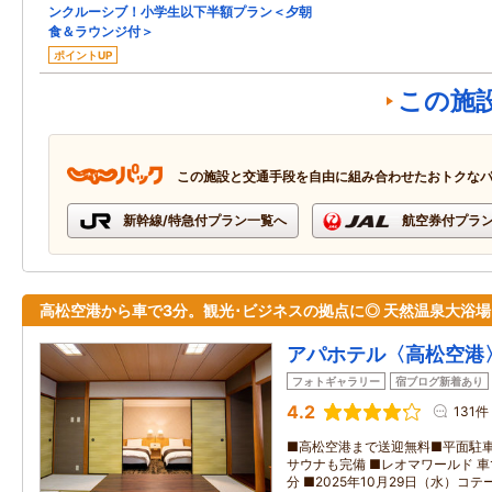
ンクルーシブ！小学生以下半額プラン＜夕朝
食＆ラウンジ付＞
ポイントUP
この施
この施設と交通手段を自由に組み合わせたおトクな
新幹線/特急付プラン一覧へ
航空券付プラ
高松空港から車で3分。観光･ビジネスの拠点に◎ 天然温泉大浴場
アパホテル〈高松空港
フォトギャラリー
宿ブログ新着あり
4.2
131件
■高松空港まで送迎無料■平面駐車
サウナも完備 ■レオマワールド 車で
分 ■2025年10月29日（水）