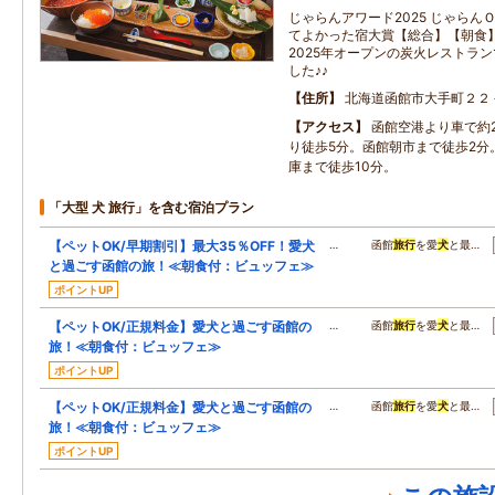
じゃらんアワード2025 じゃらん
てよかった宿大賞【総合】【朝食
2025年オープンの炭火レストラ
した♪♪
住所
北海道函館市大手町２２
アクセス
函館空港より車で約2
り徒歩5分。函館朝市まで徒歩2分
庫まで徒歩10分。
「大型 犬 旅行」を含む宿泊プラン
【ペットOK/早期割引】最大35％OFF！愛犬
… 函館
旅行
を愛
犬
と最…
と過ごす函館の旅！≪朝食付：ビュッフェ≫
ポイントUP
【ペットOK/正規料金】愛犬と過ごす函館の
… 函館
旅行
を愛
犬
と最…
旅！≪朝食付：ビュッフェ≫
ポイントUP
【ペットOK/正規料金】愛犬と過ごす函館の
… 函館
旅行
を愛
犬
と最…
旅！≪朝食付：ビュッフェ≫
ポイントUP