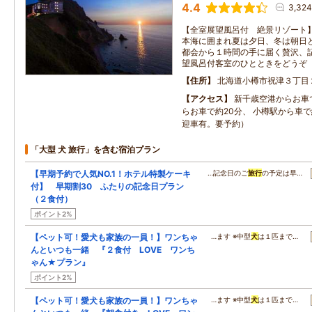
4.4
3,32
【全室展望風呂付 絶景リゾート
本海に囲まれ夏は夕日、冬は朝日
都会から１時間の手に届く贅沢、
望風呂付客室のひとときをどうぞ
住所
北海道小樽市祝津３丁目
アクセス
新千歳空港からお車で
らお車で約20分、 小樽駅から車で
迎車有。要予約）
「大型 犬 旅行」を含む宿泊プラン
【早期予約で人気NO.1！ホテル特製ケーキ
…記念日のご
旅行
の予定は早…
付】 早期割30 ふたりの記念日プラン
（２食付）
ポイント2%
【ペット可！愛犬も家族の一員！】ワンちゃ
…ます ※中型
犬
は１匹まで…
んといつも一緒 『２食付 LOVE ワンち
ゃん★プラン』
ポイント2%
【ペット可！愛犬も家族の一員！】ワンちゃ
…ます ※中型
犬
は１匹まで…