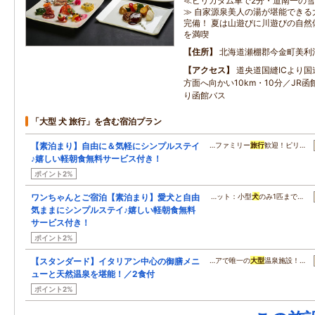
≪ピリカダム車で2分・道南一の雪
≫ 自家源泉美人の湯が堪能できる
完備！ 夏は山遊びに川遊びの自然
を満喫
住所
北海道瀬棚郡今金町美利
アクセス
道央道国縫ICより国
方面へ向かい10km・10分／JR
り函館バス
「大型 犬 旅行」を含む宿泊プラン
【素泊まり】自由に＆気軽にシンプルステイ
…ファミリー
旅行
歓迎！ピリ…
♪嬉しい軽朝食無料サービス付き！
ポイント2%
ワンちゃんとご宿泊【素泊まり】愛犬と自由
…ット：小型
犬
のみ1匹まで…
気ままにシンプルステイ♪嬉しい軽朝食無料
サービス付き！
ポイント2%
【スタンダード】イタリアン中心の御膳メニ
…アで唯一の
大型
温泉施設！…
ューと天然温泉を堪能！／2食付
ポイント2%