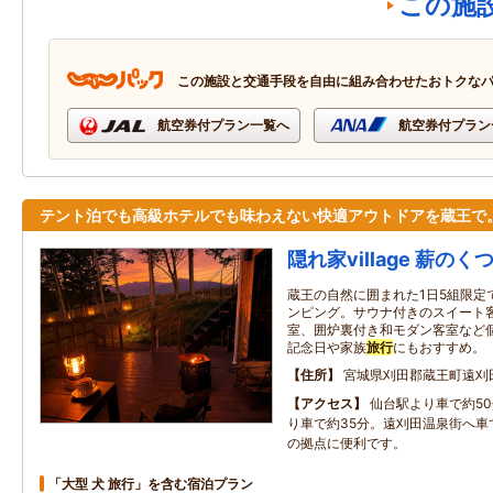
この施
この施設と交通手段を自由に組み合わせたおトクな
航空券付プラン一覧へ
航空券付プラン
テント泊でも高級ホテルでも味わえない快適アウトドアを蔵王で
隠れ家village 薪のく
蔵王の自然に囲まれた1日5組限定
ンピング。サウナ付きのスイート
室、囲炉裏付き和モダン客室など
記念日や家族
旅行
にもおすすめ。
住所
宮城県刈田郡蔵王町遠刈田
アクセス
仙台駅より車で約5
り車で約35分。遠刈田温泉街へ車
の拠点に便利です。
「大型 犬 旅行」を含む宿泊プラン