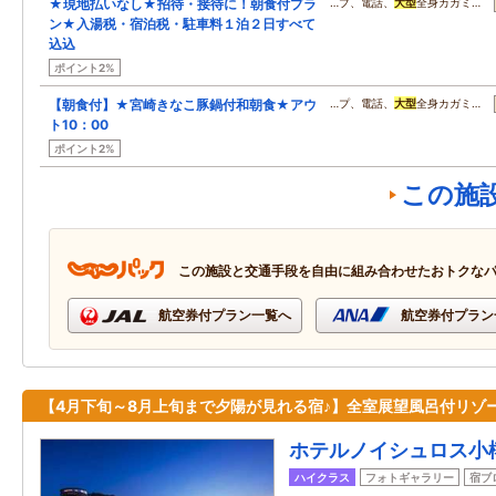
★現地払いなし★招待・接待に！朝食付プラ
…プ、電話、
大型
全身カガミ…
ン★入湯税・宿泊税・駐車料１泊２日すべて
込込
ポイント2%
【朝食付】★宮崎きなこ豚鍋付和朝食★アウ
…プ、電話、
大型
全身カガミ…
ト10：00
ポイント2%
この施
この施設と交通手段を自由に組み合わせたおトクな
航空券付プラン一覧へ
航空券付プラン
【4月下旬～8月上旬まで夕陽が見れる宿♪】全室展望風呂付リゾ
ホテルノイシュロス小
ハイクラス
フォトギャラリー
宿ブ