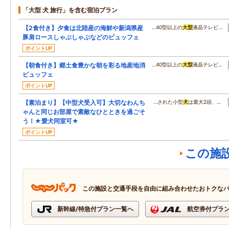
「大型 犬 旅行」を含む宿泊プラン
【2食付き】夕食は北陸産の海鮮や新潟県産
…40型以上の
大型
液晶テレビ…
豚肩ロースしゃぶしゃぶなどのビュッフェ
ポイントUP
【朝食付き】郷土食豊かな朝を彩る地産地消
…40型以上の
大型
液晶テレビ…
ビュッフェ
ポイントUP
【素泊まり】【中型犬受入可】大切なわんち
…された小型
犬
は最大2頭、…
ゃんと同じお部屋で素敵なひとときを過ごそ
う！★愛犬同室可★
ポイントUP
この施
この施設と交通手段を自由に組み合わせたおトクな
新幹線/特急付プラン一覧へ
航空券付プラ