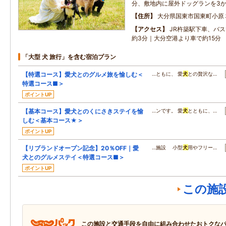
分、敷地内に屋外ドッグランを3
住所
大分県国東市国東町小原
アクセス
JR杵築駅下車、バ
約3分｜大分空港より車で約15分
「大型 犬 旅行」を含む宿泊プラン
【特選コース】愛犬とのグルメ旅を愉しむ＜
…ともに、 愛
犬
との贅沢な…
特選コース■＞
ポイントUP
【基本コース】愛犬とのくにさきステイを愉
…ンです。 愛
犬
とともに、…
しむ＜基本コース★＞
ポイントUP
【リブランドオープン記念】20％OFF｜愛
…施設 小型
犬
用やフリー…
犬とのグルメステイ＜特選コース■＞
ポイントUP
この施
この施設と交通手段を自由に組み合わせたおトクな