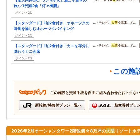
【愛犬同伴OK】ワンちゃんと過ごす寛ぎの
旅♪／特別和食「灯々御膳」
ポイント2%
【スタンダード】1泊2食付き！オホーツクの
…・テレビ、
大型
冷蔵庫、ド…
味覚を愉しむオホーツクバイキング
ポイント2%
【スタンダード】1泊2食付き！カニを存分に
…・テレビ、
大型
冷蔵庫、ド…
味わうカニ会席
ポイント2%
この施
この施設と交通手段を自由に組み合わせたおトクな
新幹線/特急付プラン一覧へ
航空券付プラ
2026年2月オーシャンタワー2階改装☆8万坪の
大型
リゾートホ