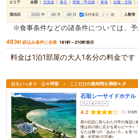
エリア
全国
｜
北海道
｜
東北
｜
関東・甲信越
｜
東海
｜
近畿・北陸
｜
年
月
日
日付未定
泊
宿泊日
人数等
※食事条件などの諸条件については、予
483
軒 絞込み条件に合致
181軒～210軒表示
料金は1泊1部屋の大人1名分の料金で
おもいっきり 心☆呼吸 ♪ ここだけの島時間を満喫☆彡
石垣シーサイドホテル
フォトギャラリー
4.2
316件
星の伝説に彩られた川平の海辺に
慢は目の前に広がる美らビーチ♪ 
なたは幾つの「あおいろ」を見つけ
備・全室Wi-Fi完備♪