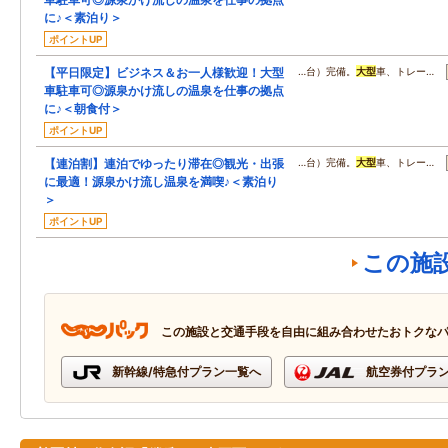
に♪＜素泊り＞
ポイントUP
【平日限定】ビジネス＆お一人様歓迎！大型
…台）完備。
大型
車、トレー…
車駐車可◎源泉かけ流しの温泉を仕事の拠点
に♪＜朝食付＞
ポイントUP
【連泊割】連泊でゆったり滞在◎観光・出張
…台）完備。
大型
車、トレー…
に最適！源泉かけ流し温泉を満喫♪＜素泊り
＞
ポイントUP
この施
この施設と交通手段を自由に組み合わせたおトクな
新幹線/特急付プラン一覧へ
航空券付プラ