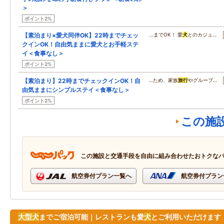
＞
ポイント2%
【素泊まり×愛犬同伴OK】22時までチェッ
…までOK！ 愛
犬
とのカジュ…
クインOK！自由気ままに愛犬とお手軽ステ
イ＜食事なし＞
ポイント2%
【素泊まり】22時までチェックインOK！自
…ため、家族
旅行
やグループ…
由気ままにシンプルステイ＜食事なし＞
ポイント2%
この施
この施設と交通手段を自由に組み合わせたおトクな
航空券付プラン一覧へ
航空券付プラン
大型
犬
までご宿泊可能｜レストランも愛
犬
とご利用いただけます