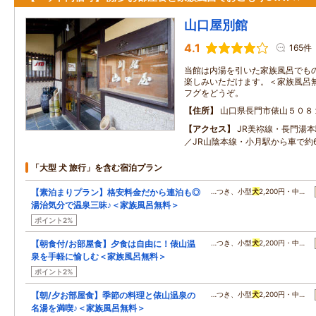
山口屋別館
4.1
165件
当館は内湯を引いた家族風呂でもの
楽しみいただけます。＜家族風呂無
フグをどうぞ。
住所
山口県長門市俵山５０８
アクセス
JR美祢線・長門湯本
／JR山陰本線・小月駅から車で約
「大型 犬 旅行」を含む宿泊プラン
【素泊まりプラン】格安料金だから連泊も◎
…つき、小型
犬
2,200円・中…
湯治気分で温泉三昧♪＜家族風呂無料＞
ポイント2%
【朝食付/お部屋食】夕食は自由に！俵山温
…つき、小型
犬
2,200円・中…
泉を手軽に愉しむ＜家族風呂無料＞
ポイント2%
【朝/夕お部屋食】季節の料理と俵山温泉の
…つき、小型
犬
2,200円・中…
名湯を満喫♪＜家族風呂無料＞