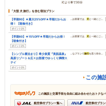
ICより車で30分
「大型 犬 旅行」を含む宿泊プラン
【早期90】★最大25%OFF★早期だからお
…お部屋では、
犬
と一緒にご…
得！ 【朝食付き】
ポイント2%
【早期60】★15%OFF★早期だからお得！
…お部屋では、
犬
と一緒にご…
【朝食付き】
ポイント2%
【シンプル素泊まり】希少泉質『美肌温泉』
…なプランで
旅行
を思う存分…
高原リゾート＆広々お部屋でゆっくり満喫ス
テイ
ポイント2%
この施
この施設と交通手段を自由に組み合わせたおトクな
航空券付プラン一覧へ
航空券付プラン