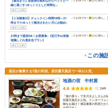
【素泊まり】琵琶湖を眺めながらペットと一
…てもOKです！
犬
だけに限ら…
緒に過ごす♪ゆっくりとした時間を…
ポイント2%
【１泊朝食付】チェックイン時間16時～21
…てもOKです！
犬
だけに限ら…
時まで☆ゆっくり観光されたい方にお勧め♪
ポイント2%
21時まで提供OK！お部屋食♪《近江牛or淡海
…てもOKです！
犬
だけに限ら…
地鶏しぐれ煮弁当プラン》
ポイント2%
この施
酒店が兼業する7室の民宿。貸切露天風呂で一杯が人気。
地酒の宿 中村屋
4.6
39件
『旅の香り』で氷川きよしさんが
切露天風呂が人気。インターフォ
物をお届け！酒店兼業の民宿だか
ぬ宿です！