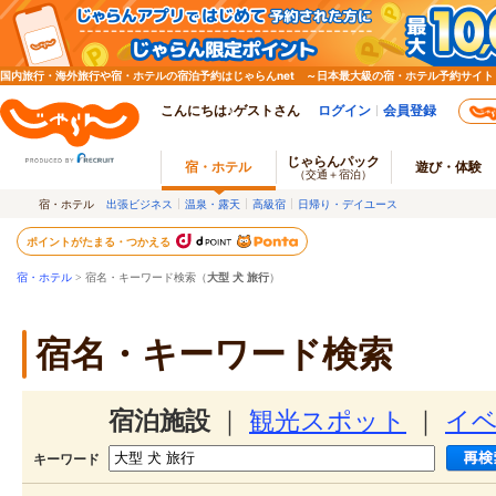
国内旅行・海外旅行や宿・ホテルの宿泊予約はじゃらんnet ～日本最大級の宿・ホテル予約サイト
こんにちは♪ゲストさん
ログイン
会員登録
じゃらんパック
宿・ホテル
遊び・体験
（交通＋宿泊）
宿・ホテル
出張ビジネス
温泉・露天
高級宿
日帰り・デイユース
ポイントがたまる・つかえる
宿・ホテル
> 宿名・キーワード検索（
大型 犬 旅行
）
宿名・キーワード検索
宿泊施設
｜
観光スポット
｜
イ
キーワード