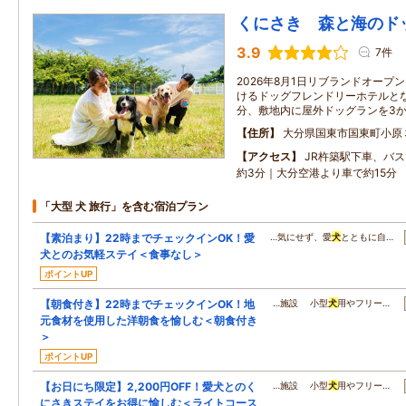
くにさき 森と海のド
3.9
7件
2026年8月1日リブランドオープ
けるドッグフレンドリーホテルとな
分、敷地内に屋外ドッグランを3
住所
大分県国東市国東町小原
アクセス
JR杵築駅下車、バ
約3分｜大分空港より車で約15分
「大型 犬 旅行」を含む宿泊プラン
【素泊まり】22時までチェックインOK！愛
…気にせず、愛
犬
とともに自…
犬とのお気軽ステイ＜食事なし＞
ポイントUP
【朝食付き】22時までチェックインOK！地
…施設 小型
犬
用やフリー…
元食材を使用した洋朝食を愉しむ＜朝食付き
＞
ポイントUP
【お日にち限定】2,200円OFF！愛犬とのく
…施設 小型
犬
用やフリー…
にさきステイをお得に愉しむ＜ライトコース