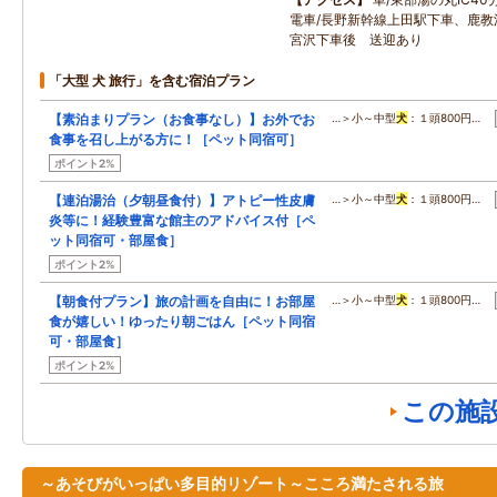
電車/長野新幹線上田駅下車、鹿教
宮沢下車後 送迎あり
「大型 犬 旅行」を含む宿泊プラン
【素泊まりプラン（お食事なし）】お外でお
…＞小～中型
犬
：１頭800円…
食事を召し上がる方に！［ペット同宿可］
ポイント2%
【連泊湯治（夕朝昼食付）】アトピー性皮膚
…＞小～中型
犬
：１頭800円…
炎等に！経験豊富な館主のアドバイス付［ペ
ット同宿可・部屋食］
ポイント2%
【朝食付プラン】旅の計画を自由に！お部屋
…＞小～中型
犬
：１頭800円…
食が嬉しい！ゆったり朝ごはん［ペット同宿
可・部屋食］
ポイント2%
この施
～あそびがいっぱい多目的リゾート～こころ満たされる旅