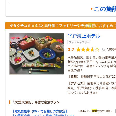
この施
夕食クチコミ☆4.4と高評価！ファミリーや夫婦
旅行
におすすめ
平戸海上ホテル
フォトギャラリー
3.7
1,966
水族館風呂、海を目の前の露天風呂
新鮮なお魚や平戸牛をふんだんに使
コミ高評価 会席Xフレンチを融合
自慢の宿！
住所
長崎県平戸市大久保町223
アクセス
佐世保より西肥バスで
終点、平戸桟橋から徒歩10分。福
につくバスもあります
「大型 犬 旅行」を含む宿泊プラン
【電気自動車（EV）でお越しの方限定】
…価4以上、
大型
旅館では地…
『お手軽会席』じゃらん限定【直前割】980