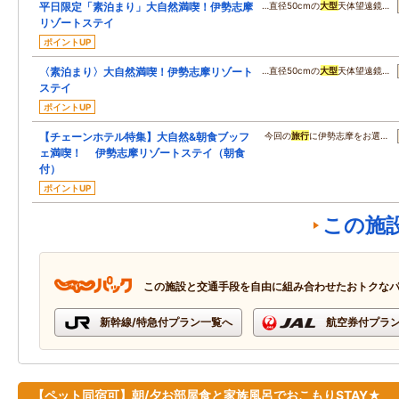
平日限定「素泊まり」大自然満喫！伊勢志摩
…直径50cmの
大型
天体望遠鏡…
リゾートステイ
ポイントUP
〈素泊まり〉大自然満喫！伊勢志摩リゾート
…直径50cmの
大型
天体望遠鏡…
ステイ
ポイントUP
【チェーンホテル特集】大自然&朝食ブッフ
今回の
旅行
に伊勢志摩をお選…
ェ満喫！ 伊勢志摩リゾートステイ（朝食
付）
ポイントUP
この施
この施設と交通手段を自由に組み合わせたおトクな
新幹線/特急付プラン一覧へ
航空券付プラ
【ペット同宿可】朝/夕お部屋食と家族風呂でおこもりSTAY★