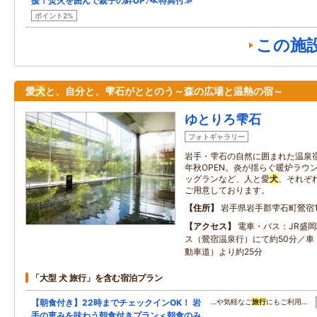
援！焚火を囲んで親子の絆UP♪≪特典付≫
ポイント2%
この施
愛
犬
と、自分と、雫石がととのう～森の広場と温熱の宿～
ゆとりろ雫石
フォトギャラリー
岩手・雫石の自然に囲まれた温泉宿
年秋OPEN。炎が揺らぐ暖炉ラウ
ッグランなど、人と愛
犬
、それぞ
ご用意しております。
住所
岩手県岩手郡雫石町鶯宿10
アクセス
電車・バス：JR盛岡
ス（鶯宿温泉行）にて約50分／車：
動車道）より約25分
「大型 犬 旅行」を含む宿泊プラン
【朝食付き】22時までチェックインOK！ 岩
…や気軽なご
旅行
にもご利用…
手の恵みを味わう朝食付きプラン＜朝食のみ