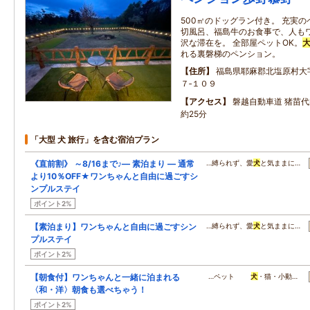
500㎡のドッグラン付き。 充実
切風呂、福島牛のお食事で、人も
沢な滞在を。 全部屋ペットOK。
れる裏磐梯のペンション。
住所
福島県耶麻郡北塩原村大
７‐１０９
アクセス
磐越自動車道 猪苗代
約25分
「大型 犬 旅行」を含む宿泊プラン
《直前割》 ～8/16まで♪― 素泊まり ― 通常
…縛られず、愛
犬
と気ままに…
より10％OFF★ワンちゃんと自由に過ごすシ
ンプルステイ
ポイント2%
【素泊まり】ワンちゃんと自由に過ごすシン
…縛られず、愛
犬
と気ままに…
プルステイ
ポイント2%
【朝食付】ワンちゃんと一緒に泊まれる
…ペット
犬
・猫・小動…
〈和・洋〉朝食も選べちゃう！
ポイント2%