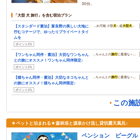
30分。
「大型 犬 旅行」を含む宿泊プラン
【スタンダード素泊】富良野の美しい大地に
…れ可能 小型
犬
～超
大型
犬
…
佇むコテージで、ゆったりプライベートタイ
ムを
ポイント2%
【ワンちゃん同伴・素泊】大切なワンちゃん
…ちゃんとの
旅行
に最適な＜…
との旅にオススメ！ワンちゃん同伴限定♪
ポイント2%
【猫ちゃん同伴・素泊】大切なネコちゃんと
…ちゃんとの
旅行
に最適な＜…
の旅にオススメ！猫ちゃん同伴限定♪
ポイント2%
この施
★ペットと泊まれる★森林浴と源泉かけ流し貸切露天風呂♪
ペンション ビーグル