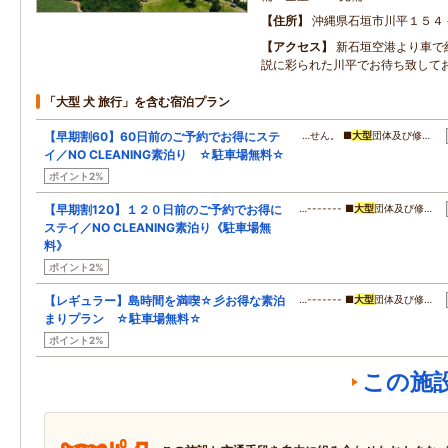
住所
沖縄県石垣市川平１５４
アクセス
新石垣空港より車で
説に彩られた川平でお待ち致して
「大型 犬 旅行」を含む宿泊プラン
【早期割60】60日前のご予約でお得にステ
…せん。 ■
大型
団体及び修…
イ／NO CLEANING素泊り ☆駐車場無料☆
ポイント2%
【早期割120】１２０日前のご予約でお得に
…------- ■
大型
団体及び修…
ステイ／NO CLEANING素泊り《駐車場無
料》
ポイント2%
【レギュラー】島時間を満喫☆彡お得な素泊
…------- ■
大型
団体及び修…
まりプラン ☆駐車場無料☆
ポイント2%
この施