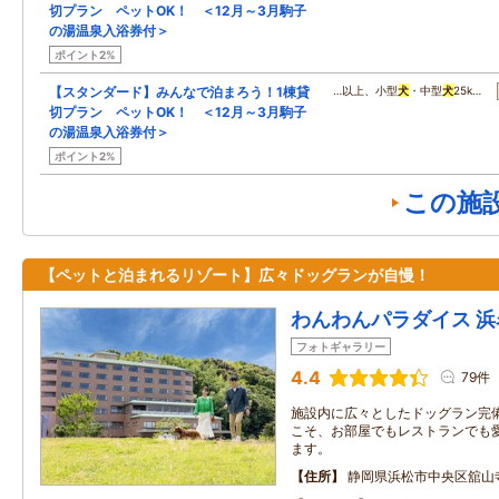
切プラン ペットOK！ ＜12月～3月駒子
の湯温泉入浴券付＞
ポイント2%
【スタンダード】みんなで泊まろう！1棟貸
…以上、小型
犬
・中型
犬
25k…
切プラン ペットOK！ ＜12月～3月駒子
の湯温泉入浴券付＞
ポイント2%
この施
【ペットと泊まれるリゾート】広々ドッグランが自慢！
わんわんパラダイス 浜
フォトギャラリー
4.4
79件
施設内に広々としたドッグラン完
こそ、お部屋でもレストランでも
ます。
住所
静岡県浜松市中央区舘山