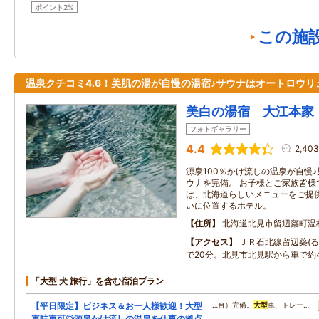
ポイント2%
この施
温泉クチコミ4.6！美肌の湯が自慢の湯宿♪サウナはオートロウリ
美白の湯宿 大江本家
フォトギャラリー
4.4
2,40
源泉100％かけ流しの温泉が自慢
ウナを完備。 お子様とご家族皆様
は、北海道らしいメニューをご提供
いに位置するホテル。
住所
北海道北見市留辺蘂町温
アクセス
ＪＲ石北線留辺蘂(る
で20分。北見市北見駅から車で約
「大型 犬 旅行」を含む宿泊プラン
【平日限定】ビジネス＆お一人様歓迎！大型
…台）完備。
大型
車、トレー…
車駐車可◎源泉かけ流しの温泉を仕事の拠点