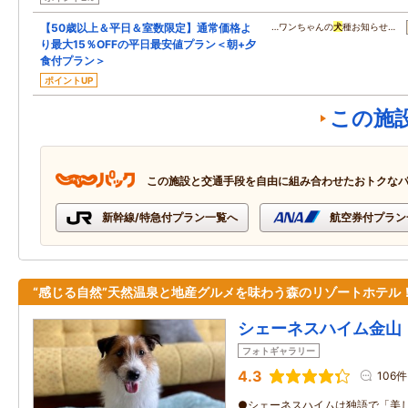
【50歳以上＆平日＆室数限定】通常価格よ
…ワンちゃんの
犬
種お知らせ…
り最大15％OFFの平日最安値プラン＜朝+夕
食付プラン＞
ポイントUP
この施
この施設と交通手段を自由に組み合わせたおトクな
新幹線/特急付プラン一覧へ
航空券付プラン
“感じる自然”天然温泉と地産グルメを味わう森のリゾートホテル
シェーネスハイム金山
フォトギャラリー
4.3
106件
●シェーネスハイムは独語で「美し