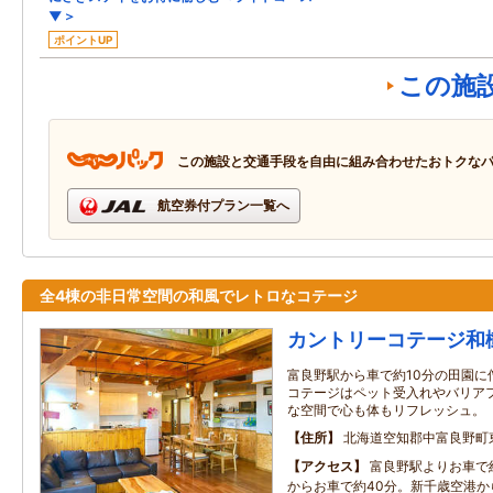
▼＞
ポイントUP
この施
この施設と交通手段を自由に組み合わせたおトクな
航空券付プラン一覧へ
全4棟の非日常空間の和風でレトロなコテージ
カントリーコテージ和
富良野駅から車で約10分の田園に
コテージはペット受入れやバリア
な空間で心も体もリフレッシュ。
住所
北海道空知郡中富良野町
アクセス
富良野駅よりお車で
からお車で約40分。新千歳空港か