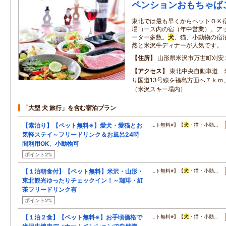
ペンションおもちゃば
東北では最も早くからペットＯＫ
場コース内の宿（年中営業）。ア
ーター多数。
犬
、猫、小動物の宿
然と米沢牛ディナーが人気です。
住所
山形県米沢市万世町刈安
アクセス
東北中央自動車道 
り国道13号線を福島方面へ７ｋｍ
（米沢スキー場内）
「大型 犬 旅行」を含む宿泊プラン
【素泊り】【ペット無料※】愛犬・愛猫とお
…ト無料※】【
犬
・猫・小動…
気軽ステイ～フリードリンク＆お風呂24時
間利用OK、小動物可
ポイント2%
【１泊朝食付】【ペット無料】米沢・山形・
…ト無料※】【
犬
・猫・小動…
東北観光ゆったりチェックイン！～珈琲・紅
茶フリードリンク有
ポイント2%
【１泊２食】【ペット無料※】お手頃価格で
…ト無料※】【
犬
・猫・小動…