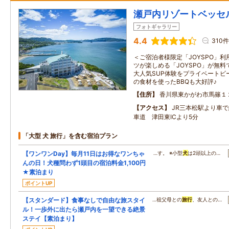
瀬戸内リゾートベッセ
フォトギャラリー
4.4
310件
＜ご宿泊者様限定「JOYSPO」利
ツが楽しめる「JOYSPO」が無
大人気SUP体験をプライベートビ
の食材を使ったBBQも大好評♪
住所
香川県東かがわ市馬篠１
アクセス
JR三本松駅より車で
車道 津田東ICより5分
「大型 犬 旅行」を含む宿泊プラン
【ワンワンDay】毎月11日はお得なワンちゃ
…す。 ※小型
犬
は2頭以上の…
んの日！犬種問わず1頭目の宿泊料金1,100円
★素泊まり
ポイントUP
【スタンダード】食事なしで自由な旅スタイ
…祖父母との
旅行
、友人との…
ル！一歩外に出たら瀬戸内を一望できる絶景
ステイ【素泊まり】