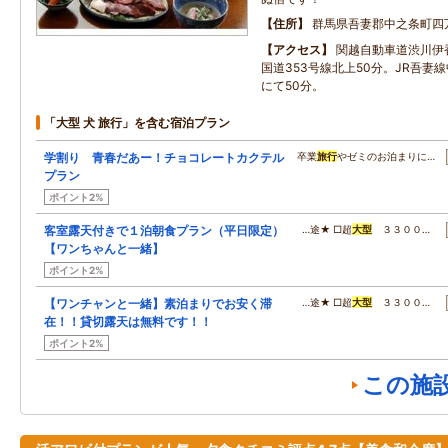
住所
群馬県吾妻郡中之条町四
アクセス
関越自動車道渋川伊
国道353号線北上50分。JR吾妻
にて50分。
「大型 犬 旅行」を含む宿泊プラン
学割り 青春だあー！チョコレートカクテル
卒業
旅行
やゼミのお泊まりに…
プラン
ポイント2%
客室露天付きで１泊朝食プラン（平日限定）
…途★ □超
大型
３３００…
【ワンちゃんと一緒】
ポイント2%
【ワンチャンと一緒】素泊まりでお安く滞
…途★ □超
大型
３３００…
在！！貸切露天は無料です！！
ポイント2%
この施