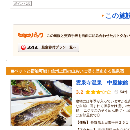
ポイント2%
この施
この施設と交通手段を自由に組み合わせたおトクな
航空券付プラン一覧へ
■ペットと宿泊可能！信州上田の山あいに湧く歴史ある温泉宿
霊泉寺温泉 中屋旅館
3.2
54件
建物には年季が入っていますが全身
な自然に囲まれて源泉かけ流し×
群！ ニジマスのそうめん揚げ・山
はお部屋食で◎
住所
長野県上田市平井２５１
アクセス
車/東部湯の丸IC40