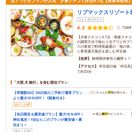
活アワビ付プランが人気 夕食クチコミ評点4.7点【美食和会席
リブマックスリゾート
フォトギャラリー
4.3
729件
【夕食クチコミ4.7点・朝食クチコ
の調理方法で味わう活アワビ付プ
スの客室で料理長厳選の「海の幸
と客室露天風呂を楽しむ伊豆旅
住所
静岡県伊東市八幡野１７
アクセス
伊豆急行線「伊豆高
て約25分
「大型 犬 旅行」を含む宿泊プラン
【早期割30】30日前のご予約で通常プラン
…ワンちゃんの
犬
種お知らせ…
より最大10％OFF！《朝食付き》
ポイントUP
【当日限定＆最安値プラン】最大15％OFF！
…※ 急な
旅行
やビジネス…
神出鬼没！1泊ならこのプランが最安値＜素
泊まり＞
ポイント2%