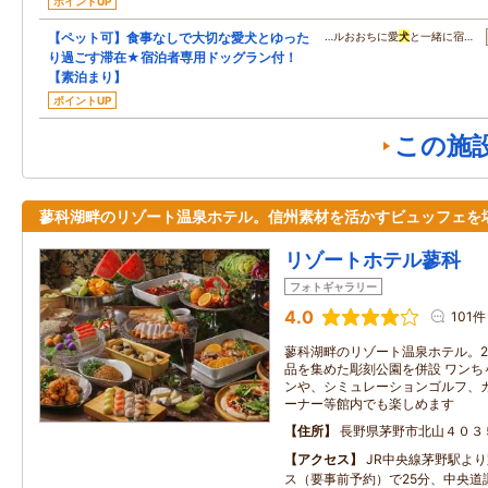
ポイントUP
【ペット可】食事なしで大切な愛犬とゆった
…ルおおちに愛
犬
と一緒に宿…
り過ごす滞在★宿泊者専用ドッグラン付！
【素泊まり】
ポイントUP
この施
蓼科湖畔のリゾート温泉ホテル。信州素材を活かすビュッフェを
リゾートホテル蓼科
フォトギャラリー
4.0
101件
蓼科湖畔のリゾート温泉ホテル。
品を集めた彫刻公園を併設 ワンち
ンや、シミュレーションゴルフ、
ーナー等館内でも楽しめます
住所
長野県茅野市北山４０３
アクセス
JR中央線茅野駅よ
ス（要事前予約）で25分、中央道