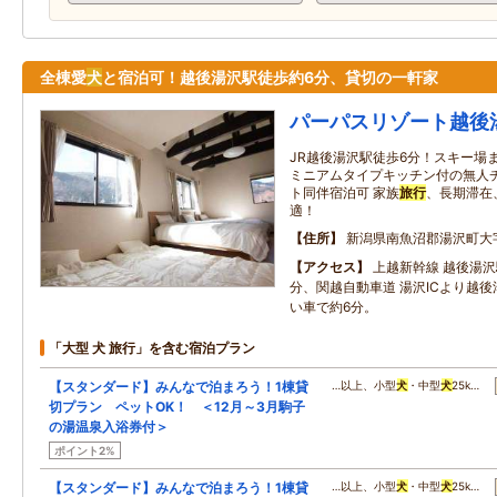
全棟愛
犬
と宿泊可！越後湯沢駅徒歩約6分、貸切の一軒家
パーパスリゾート越後
JR越後湯沢駅徒歩6分！スキー場
ミニアムタイプキッチン付の無人チ
ト同伴宿泊可 家族
旅行
、長期滞在
適！
住所
新潟県南魚沼郡湯沢町大
アクセス
上越新幹線 越後湯沢
分、関越自動車道 湯沢ICより越
い車で約6分。
「大型 犬 旅行」を含む宿泊プラン
【スタンダード】みんなで泊まろう！1棟貸
…以上、小型
犬
・中型
犬
25k…
切プラン ペットOK！ ＜12月～3月駒子
の湯温泉入浴券付＞
ポイント2%
【スタンダード】みんなで泊まろう！1棟貸
…以上、小型
犬
・中型
犬
25k…