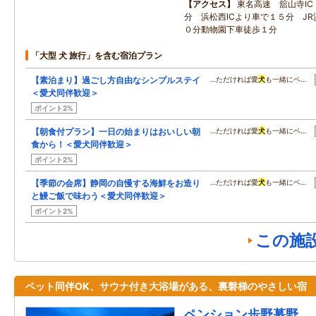
アクセス
東名高速 舘山寺IC
分 浜松西ICより車で１５分 J
０分動物園下車徒歩１分
「大型 犬 旅行」を含む宿泊プラン
【素泊まり】過ごし方自由なシンプルステイ
…ただければ愛
犬
も一緒にベ…
＜愛犬同伴歓迎＞
ポイント2%
【朝食付プラン】一日の始まりはおいしい朝
…ただければ愛
犬
も一緒にベ…
食から！＜愛犬同伴歓迎＞
ポイント2%
【季節の会席】静岡の自慢する海鮮をお造り
…ただければ愛
犬
も一緒にベ…
と鰻ご飯で味わう＜愛犬同伴歓迎＞
ポイント2%
この施
ペット同伴OK、サウナ付き大浴場がある、裏磐梯のやさしい宿
ペンション歩野慕野