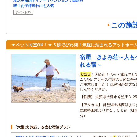
米沢牛焼肉ディナー！ペンションで自然満
喫！お子様連れにも人気
ポイント2%
この施
★ペット同室OK！★５歩でびわ湖！気軽に泊まれるアットホー
宿屋 きよみ荘～人も
れる宿～
大型
犬
も大歓迎！ペット連れでも
ムな宿♪ アクセス◎旅の目的に合
ご用意しました！ 琵琶湖の雄大な
しんでください。
住所
滋賀県大津市今堅田3-25
アクセス
琵琶湖大橋西詰より
西線堅田駅より約１，５ｋｍ（徒
分）
「大型 犬 旅行」を含む宿泊プラン