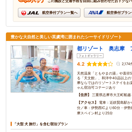
この施設と交通手段を自由に組み合わせたおトクな
航空券付プラン一覧へ
航空券付プラン
豊かな大自然と美しい英虞湾に囲まれたシーサイドリゾート
都リゾート 奥志摩 
フォトギャラリー
4.2
2,174
天然温泉「ともやまの湯」や直径5
る「天文館」、和洋中40品以上
摩ならではのリゾートステイをお
ゃん宿泊可コテージあり
住所
三重県志摩市大王町船越
アクセス
電車：近鉄賢島駅か
分／車：伊勢西ICより60分・伊勢
摩スペイン村より25分
「大型 犬 旅行」を含む宿泊プラン