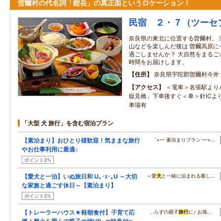
曽爾村の代名詞「鎧岳」の真正面というロケーション！
民宿 ２・７（ツーセ
奈良県の東北に位置する曽爾村。 
山などを楽しんだ後は 曽爾高原に
過ごしませんか？ 大自然をまるご
時間をお届けします。
住所
奈良県宇陀郡曽爾村今井
アクセス
＜電車＞名張駅より
嶽見橋」下車後すぐ＜車＞針ICよ
車場有
「大型 犬 旅行」を含む宿泊プラン
【素泊まり】おひとり様歓迎！気ままな旅行
゜+━ 素泊まりプラン ━+…
やお仕事利用に最適♪
ポイント2%
【愛犬と一泊】いぬ旅日和 U｡･ｪ･｡U ～大切
～愛
犬
と一緒に泊まれる癒し…
な家族と過ごす休日～【素泊まり】
ポイント2%
【トレーラーハウス★軽朝食付】子育て応
…らずの親子
旅行
に♪ お孫…