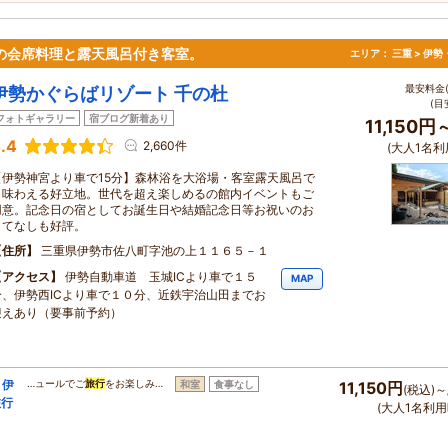
の会席料理と露天風呂付き客室。
エリア：
三重 > 伊
最安料金(
伊勢かぐらばリゾート 千の杜
(目
フォトギャラリー
宿ブログ新着あり
11,150円
.4
2,660件
(大人1名利
【伊勢神宮より車で15分】森林浴を大浴場・客室露天風呂で
も味わえる好立地。世代を超え楽しめるの館内イベントもご
用意。記念日の宿としてお誕生日や結婚記念日等お祝いのお
もてなしも好評。
住所
三重県伊勢市佐八町字池の上１１６５－１
アクセス
伊勢自動車道 玉城ICより車で１５
MAP
分、伊勢西ICより車で１０分、近鉄宇治山田までお
迎えあり（要事前予約）
】伊
…ュールでご
旅行
をお楽しみ…
和室
食事なし
11,150円
(税込)～
旅行
(大人1名利用