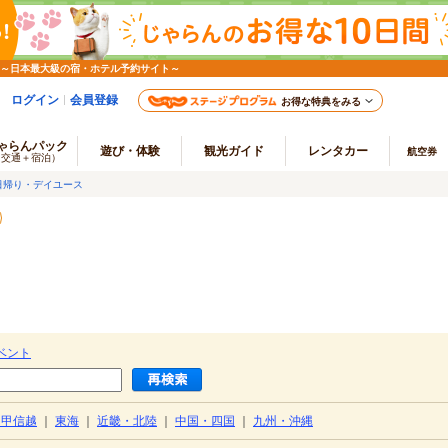
 ～日本最大級の宿・ホテル予約サイト～
ログイン
会員登録
お得な特典をみる
ゃらんパック
遊び・体験
観光ガイド
レンタカー
航空券
（交通＋宿泊）
日帰り・デイユース
ベント
・甲信越
｜
東海
｜
近畿・北陸
｜
中国・四国
｜
九州・沖縄