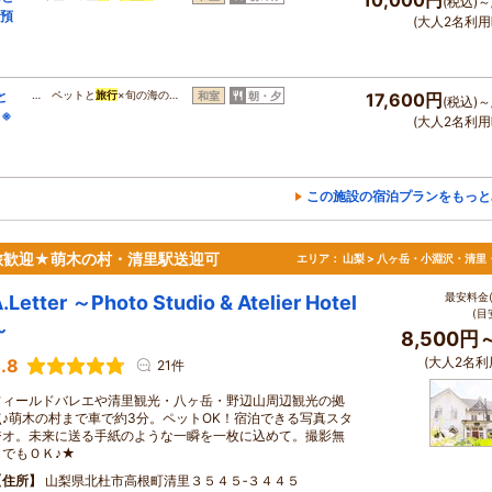
(税込)～
時預
(大人2名利用
と
… ペットと
旅行
×旬の海の…
和室
朝・夕
17,600円
(税込)～
※
(大人2名利用
この施設の宿泊プランをもっと
旅歓迎★萌木の村・清里駅送迎可
エリア：
山梨 > 八ヶ岳・小淵沢・清里
最安料金(
.Letter ～Photo Studio & Atelier Hotel
(目
～
8,500円
(大人2名利
.8
21件
フィールドバレエや清里観光・八ヶ岳・野辺山周辺観光の拠
点♪萌木の村まで車で約3分。ペットOK！宿泊できる写真スタ
ジオ。未来に送る手紙のような一瞬を一枚に込めて。撮影無
しでもＯＫ♪★
住所
山梨県北杜市高根町清里３５４５‐３４４５