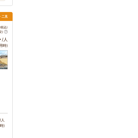
勢・二見
税込)
安)
～
/人
用時)
/人
時)