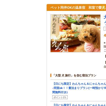
ペット同伴OKの温泉宿 和室で愛
犬
4
「大型 犬 旅行」を含む宿泊プラン
【日にち限定】わんちゃん＆にゃんちゃ
♪同室ok！！素泊まりプラン(一時預かり1
間無料付き)
ポイント2%
【日にち限定】わんちゃん＆にゃんちゃ