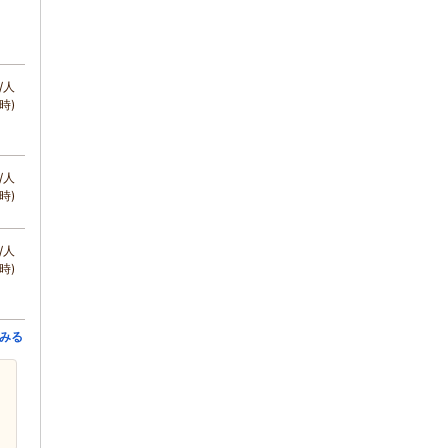
/人
時)
/人
時)
/人
時)
みる