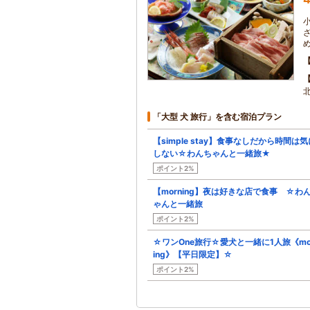
「大型 犬 旅行」を含む宿泊プラン
【simple stay】食事なしだから時間は気
しない☆わんちゃんと一緒旅★
ポイント2%
【morning】夜は好きな店で食事 ☆わ
ゃんと一緒旅
ポイント2%
☆ワンOne旅行☆愛犬と一緒に1人旅《mo
ing》【平日限定】☆
ポイント2%