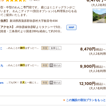
(大人2名利
小型・中型のわんこ専門宿です。 庭にはミニドッグランがご
ざいます。 わんこディナー(別注オプション)も料理長が心を込
めてご提供いたします。
住所
新潟県西蒲原郡弥彦村大字観音寺494
アクセス
JR弥彦線弥彦駅よりタクシーで5分。
MAP
北陸道・三条燕ICより国道289を経由して約30分。
に
…わんことの
旅行
はずっと一…
和室
食事なし
8,470円
(税込)～
(大人2名利用
んち
…わんことの
旅行
はずっと一…
和室
朝のみ
9,900円
(税込)～
(大人2名利用
rn
…でもOK！ 愛
犬
と一緒に１…
和室
朝のみ
12,100円
(税込)～
(大人1名利用
この施設の宿泊プランをもっと