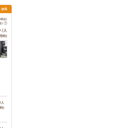
・妙高
税込)
安)
～
/人
用時)
/人
時)