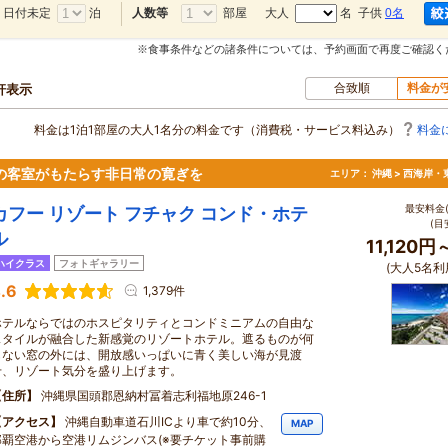
日付未定
泊
部屋
大人
名 子供
0名
人数等
※食事条件などの諸条件については、予約画面で再度ご確認く
合致順
料金が
0軒表示
料金は1泊1部屋の大人1名分の料金です（消費税・サービス料込み）
料金
の客室がもたらす非日常の寛ぎを
エリア：
沖縄 > 西海岸・
最安料金(
カフー リゾート フチャク コンド・ホテ
(目
ル
11,120円
ハイクラス
フォトギャラリー
(大人5名利
.6
1,379件
ホテルならではのホスピタリティとコンドミニアムの自由な
スタイルが融合した新感覚のリゾートホテル。遮るものが何
もない窓の外には、開放感いっぱいに青く美しい海が見渡
せ、リゾート気分を盛り上げます。
住所
沖縄県国頭郡恩納村冨着志利福地原246-1
アクセス
沖縄自動車道石川ICより車で約10分、
MAP
那覇空港から空港リムジンバス(※要チケット事前購