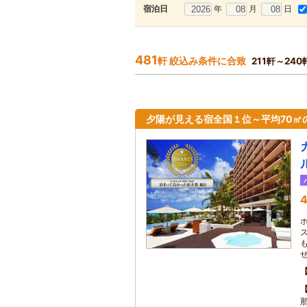
年
月
日
宿泊日
481
軒 絞込み条件に合致
211軒～24
夕陽が見える宿全国１位～平均70㎡
4