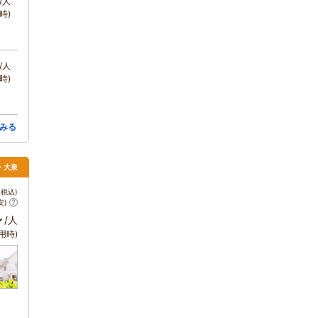
/人
時)
/人
時)
みる
・大泉
税込)
安)
～
/人
用時)