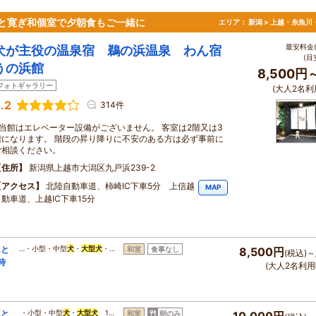
と寛ぎ和個室で夕朝食もご一緒に
エリア：
新潟 > 上越・糸魚川
最安料金(
犬が主役の温泉宿 鵜の浜温泉 わん宿
(目
うの浜館
8,500円
フォトギャラリー
(大人2名利
.2
314件
※当館はエレベーター設備がございません。 客室は2階又は3
階になります。 階段の昇り降りに不安のある方は必ず事前に
ご相談ください。
住所
新潟県上越市大潟区九戸浜239-2
アクセス
北陸自動車道、柿崎IC下車5分 上信越
MAP
自動車道、上越IC下車15分
んと
…・小型・中型
犬
・
大型
犬
・…
和室
食事なし
8,500円
(税込)～
時
(大人2名利用
んと
・小型・中型
犬
・
大型
犬
1…
和室
朝のみ
10,000円