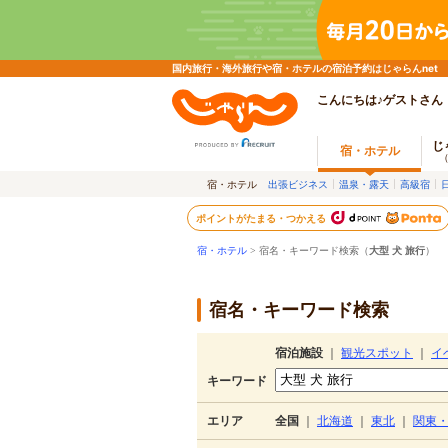
国内旅行・海外旅行や宿・ホテルの宿泊予約はじゃらんnet
こんにちは♪ゲストさん
じ
宿・ホテル
宿・ホテル
出張ビジネス
温泉・露天
高級宿
ポイントがたまる・つかえる
宿・ホテル
> 宿名・キーワード検索（
大型 犬 旅行
）
宿名・キーワード検索
宿泊施設
｜
観光スポット
｜
イ
キーワード
エリア
全国
｜
北海道
｜
東北
｜
関東