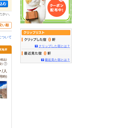
ださい。
安い順
について
0
クリップした宿とは？
東海岸
0
税込)
最近見た宿とは？
安)
～
/人
用時)