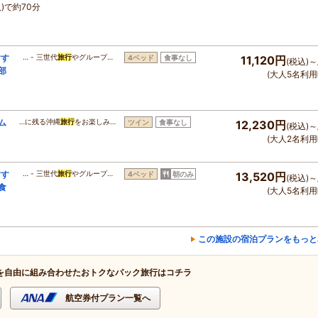
)で約70分
すす
… - 三世代
旅行
やグループ…
4ベッド
食事なし
11,120円
(税込)～
部
(大人5名利用
ム
…に残る沖縄
旅行
をお楽しみ…
ツイン
食事なし
12,230円
(税込)～
(大人2名利用
すす
… - 三世代
旅行
やグループ…
4ベッド
朝のみ
13,520円
(税込)～
食
(大人5名利用
この施設の宿泊プランをもっと
を自由に組み合わせたおトクなパック旅行はコチラ
航空券付プラン一覧へ