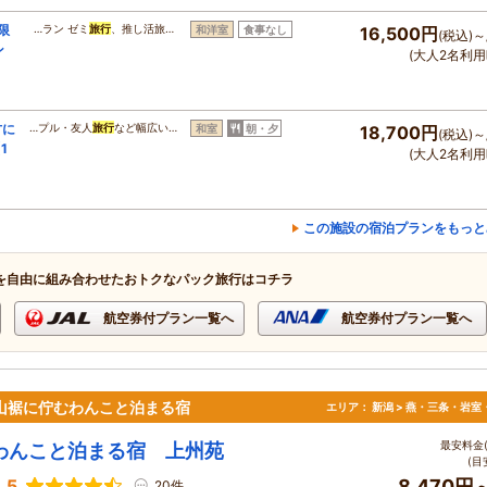
限
…ラン ゼミ
旅行
、推し活旅…
和洋室
食事なし
16,500円
(税込)～
ン
(大人2名利用
方に
…プル・友人
旅行
など幅広い…
和室
朝・夕
18,700円
(税込)～
1
(大人2名利用
この施設の宿泊プランをもっと
を自由に組み合わせたおトクなパック旅行はコチラ
航空券付プラン一覧へ
航空券付プラン一覧へ
彦山裾に佇むわんこと泊まる宿
エリア：
新潟 > 燕・三条・岩室
最安料金(
わんこと泊まる宿 上州苑
(目
.5
8,470円
20件