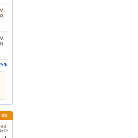
/人
時)
/人
時)
みる
・弥彦
税込)
安)
～