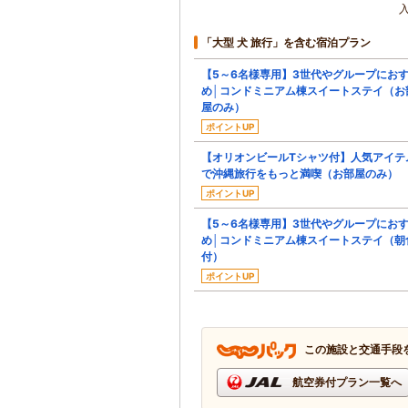
入
「大型 犬 旅行」を含む宿泊プラン
【5～6名様専用】3世代やグループにお
め│コンドミニアム棟スイートステイ（お
屋のみ）
ポイントUP
【オリオンビールTシャツ付】人気アイテ
で沖縄旅行をもっと満喫（お部屋のみ）
ポイントUP
【5～6名様専用】3世代やグループにお
め│コンドミニアム棟スイートステイ（朝
付）
ポイントUP
この施設と交通手段
航空券付プラン一覧へ