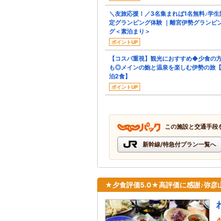
＼友旅応援！／3名集まれば1名無料♪学生
定グランピング体験 ｜離宮伊勢グランピ
グ＜素泊まり＞
ポイントUP
【コスパ重視】観光におすすめ◆少食の
も◎メインの鮑と温泉を楽しむ伊勢の旅【
泊2食】
ポイントUP
この施設と交通手段
新幹線/特急付プラン一覧へ
★夕食評価5.0★高評価に感謝♪弥
4