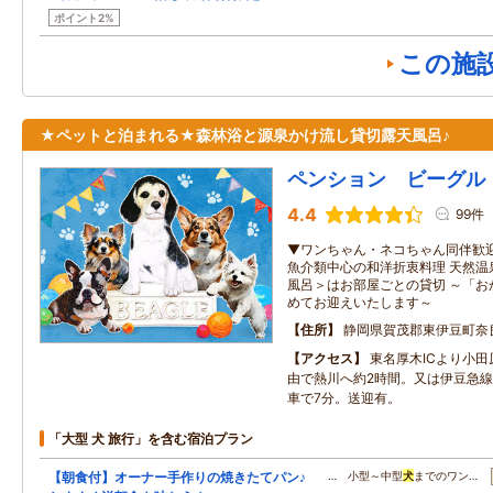
ポイント2%
この施
★ペットと泊まれる★森林浴と源泉かけ流し貸切露天風呂♪
ペンション ビーグル
4.4
99件
▼ワンちゃん・ネコちゃん同伴歓迎
魚介類中心の和洋折衷料理 天然温
風呂＞はお部屋ごとの貸切 ～「お
めてお迎えいたします～
住所
静岡県賀茂郡東伊豆町奈
アクセス
東名厚木ICより小田
由で熱川へ約2時間。又は伊豆急
車で7分。送迎有。
「大型 犬 旅行」を含む宿泊プラン
【朝食付】オーナー手作りの焼きたてパン♪
… 小型～中型
犬
までのワン…