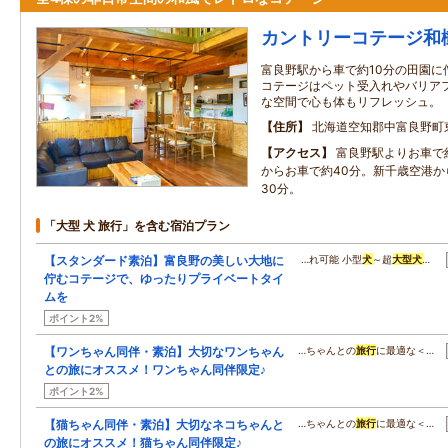
カントリーコテージ和
富良野駅から車で約10分の田園に
コテージはペット受入れやバリア
な空間で心も体もリフレッシュ。
住所
北海道空知郡中富良野町
アクセス
富良野駅よりお車で
からお車で約40分。新千歳空港か
30分。
「大型 犬 旅行」を含む宿泊プラン
【スタンダード素泊】富良野の美しい大地に
…れ可能 小型
犬
～超
大型
犬
…
佇むコテージで、ゆったりプライベートタイ
ムを
ポイント2%
【ワンちゃん同伴・素泊】大切なワンちゃん
…ちゃんとの
旅行
に最適な＜…
との旅にオススメ！ワンちゃん同伴限定♪
ポイント2%
【猫ちゃん同伴・素泊】大切なネコちゃんと
…ちゃんとの
旅行
に最適な＜…
の旅にオススメ！猫ちゃん同伴限定♪