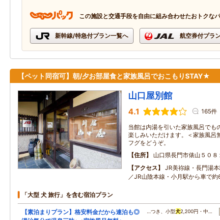
この施設と交通手段を自由に組み合わせたおトクな
新幹線/特急付プラン一覧へ
航空券付プラ
【ペット同宿可】朝/夕お部屋食と家族風呂でおこもりSTAY★
山口屋別館
4.1
165件
当館は内湯を引いた家族風呂でもの
楽しみいただけます。＜家族風呂無
フグをどうぞ。
住所
山口県長門市俵山５０８
アクセス
JR美祢線・長門湯本
／JR山陰本線・小月駅から車で約
「大型 犬 旅行」を含む宿泊プラン
【素泊まりプラン】格安料金だから連泊も◎
…つき、小型
犬
2,200円・中…