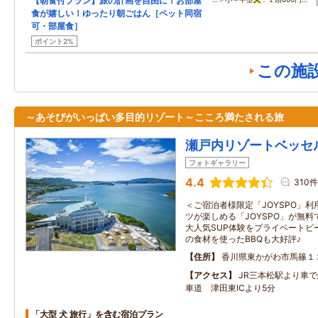
【朝食付プラン】旅の計画を自由に！お部屋
食が嬉しい！ゆったり朝ごはん［ペット同宿
可・部屋食］
ポイント2%
この施
～あそびがいっぱい多目的リゾート～こころ満たされる旅
瀬戸内リゾートベッセ
フォトギャラリー
4.4
310件
＜ご宿泊者様限定「JOYSPO」利
ツが楽しめる「JOYSPO」が無
大人気SUP体験をプライベートビ
の食材を使ったBBQも大好評♪
住所
香川県東かがわ市馬篠１
アクセス
JR三本松駅より車で
車道 津田東ICより5分
「大型 犬 旅行」を含む宿泊プラン