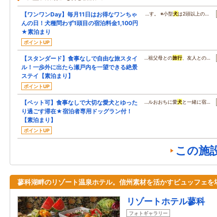
【ワンワンDay】毎月11日はお得なワンちゃ
…す。 ※小型
犬
は2頭以上の…
んの日！犬種問わず1頭目の宿泊料金1,100円
★素泊まり
ポイントUP
【スタンダード】食事なしで自由な旅スタイ
…祖父母との
旅行
、友人との…
ル！一歩外に出たら瀬戸内を一望できる絶景
ステイ【素泊まり】
ポイントUP
【ペット可】食事なしで大切な愛犬とゆった
…ルおおちに愛
犬
と一緒に宿…
り過ごす滞在★宿泊者専用ドッグラン付！
【素泊まり】
ポイントUP
この施
蓼科湖畔のリゾート温泉ホテル。信州素材を活かすビュッフェを
リゾートホテル蓼科
フォトギャラリー