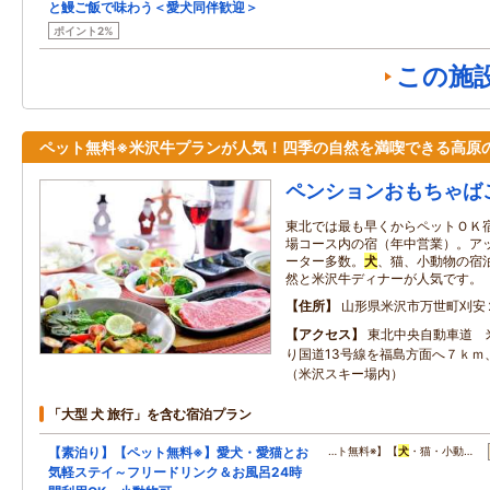
と鰻ご飯で味わう＜愛犬同伴歓迎＞
ポイント2%
この施
ペット無料※米沢牛プランが人気！四季の自然を満喫できる高原
ペンションおもちゃば
東北では最も早くからペットＯＫ
場コース内の宿（年中営業）。ア
ーター多数。
犬
、猫、小動物の宿
然と米沢牛ディナーが人気です。
住所
山形県米沢市万世町刈安
アクセス
東北中央自動車道 
り国道13号線を福島方面へ７ｋｍ
（米沢スキー場内）
「大型 犬 旅行」を含む宿泊プラン
【素泊り】【ペット無料※】愛犬・愛猫とお
…ト無料※】【
犬
・猫・小動…
気軽ステイ～フリードリンク＆お風呂24時