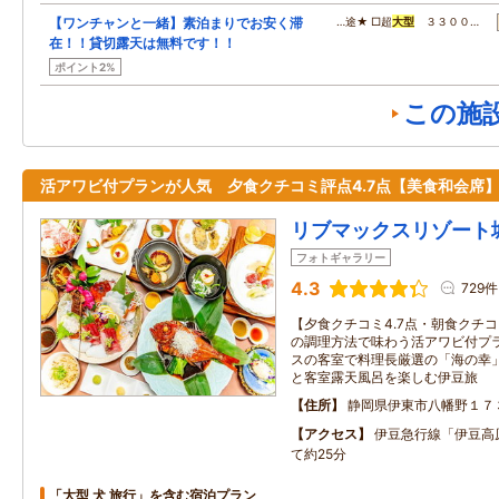
【ワンチャンと一緒】素泊まりでお安く滞
…途★ □超
大型
３３００…
在！！貸切露天は無料です！！
ポイント2%
この施
活アワビ付プランが人気 夕食クチコミ評点4.7点【美食和会席
リブマックスリゾート
フォトギャラリー
4.3
729件
【夕食クチコミ4.7点・朝食クチコ
の調理方法で味わう活アワビ付プ
スの客室で料理長厳選の「海の幸
と客室露天風呂を楽しむ伊豆旅
住所
静岡県伊東市八幡野１７
アクセス
伊豆急行線「伊豆高
て約25分
「大型 犬 旅行」を含む宿泊プラン