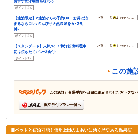
おすすめ洋朝食を味わう！
ポイント2%
【連泊限定】2連泊からの予約OK！お得に泊
… 小型～中型
犬
までのワン…
まるならコレ♪のんびり天然温泉を★-2食
付-
ポイント2%
【スタンダード】人気No.１和洋折衷料理◆
… 小型～中型
犬
までのワン…
朝は焼きたてパン-2食付-
ポイント2%
この施
この施設と交通手段を自由に組み合わせたおトクな
航空券付プラン一覧へ
■ペットと宿泊可能！信州上田の山あいに湧く歴史ある温泉宿