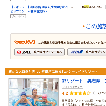
【レギュラー】島時間を満喫☆彡お得な素泊
…------- ■
大型
団体及び修…
まりプラン ☆駐車場無料☆
ポイント2%
この施
この施設と交通手段を自由に組み合わせたおトクな
航空券付プラン一覧へ
航空券付プラン
豊かな大自然と美しい英虞湾に囲まれたシーサイドリゾート
都リゾート 奥志摩 
フォトギャラリー
4.2
2,175
天然温泉「ともやまの湯」や直径5
る「天文館」、和洋中40品以上