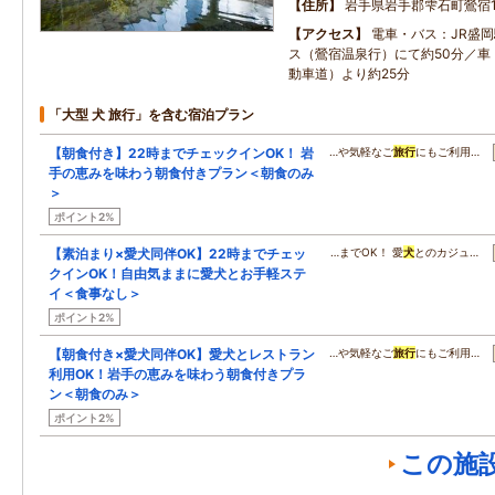
住所
岩手県岩手郡雫石町鶯宿10
アクセス
電車・バス：JR盛岡
ス（鶯宿温泉行）にて約50分／車：
動車道）より約25分
「大型 犬 旅行」を含む宿泊プラン
【朝食付き】22時までチェックインOK！ 岩
…や気軽なご
旅行
にもご利用…
手の恵みを味わう朝食付きプラン＜朝食のみ
＞
ポイント2%
【素泊まり×愛犬同伴OK】22時までチェッ
…までOK！ 愛
犬
とのカジュ…
クインOK！自由気ままに愛犬とお手軽ステ
イ＜食事なし＞
ポイント2%
【朝食付き×愛犬同伴OK】愛犬とレストラン
…や気軽なご
旅行
にもご利用…
利用OK！岩手の恵みを味わう朝食付きプラ
ン＜朝食のみ＞
ポイント2%
この施