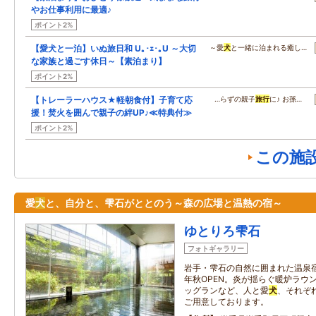
やお仕事利用に最適♪
ポイント2%
【愛犬と一泊】いぬ旅日和 U｡･ｪ･｡U ～大切
～愛
犬
と一緒に泊まれる癒し…
な家族と過ごす休日～【素泊まり】
ポイント2%
【トレーラーハウス★軽朝食付】子育て応
…らずの親子
旅行
に♪ お孫…
援！焚火を囲んで親子の絆UP♪≪特典付≫
ポイント2%
この施
愛
犬
と、自分と、雫石がととのう～森の広場と温熱の宿～
ゆとりろ雫石
フォトギャラリー
岩手・雫石の自然に囲まれた温泉宿
年秋OPEN。炎が揺らぐ暖炉ラウ
ッグランなど、人と愛
犬
、それぞ
ご用意しております。