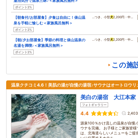
湯治気分で温泉三昧♪＜家族風呂無料＞
ポイント2%
【朝食付/お部屋食】夕食は自由に！俵山温
…つき、小型
犬
2,200円・中…
泉を手軽に愉しむ＜家族風呂無料＞
ポイント2%
【朝/夕お部屋食】季節の料理と俵山温泉の
…つき、小型
犬
2,200円・中…
名湯を満喫♪＜家族風呂無料＞
ポイント2%
この施
温泉クチコミ4.6！美肌の湯が自慢の湯宿♪サウナはオートロウリ
美白の湯宿 大江本家
フォトギャラリー
4.4
2,40
源泉100％かけ流しの温泉が自慢
ウナを完備。 お子様とご家族皆様
は、北海道らしいメニューをご提供
いに位置するホテル。