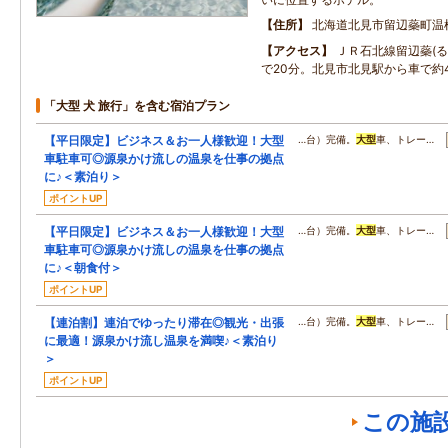
住所
北海道北見市留辺蘂町温
アクセス
ＪＲ石北線留辺蘂(る
で20分。北見市北見駅から車で約
「大型 犬 旅行」を含む宿泊プラン
【平日限定】ビジネス＆お一人様歓迎！大型
…台）完備。
大型
車、トレー…
車駐車可◎源泉かけ流しの温泉を仕事の拠点
に♪＜素泊り＞
ポイントUP
【平日限定】ビジネス＆お一人様歓迎！大型
…台）完備。
大型
車、トレー…
車駐車可◎源泉かけ流しの温泉を仕事の拠点
に♪＜朝食付＞
ポイントUP
【連泊割】連泊でゆったり滞在◎観光・出張
…台）完備。
大型
車、トレー…
に最適！源泉かけ流し温泉を満喫♪＜素泊り
＞
ポイントUP
この施