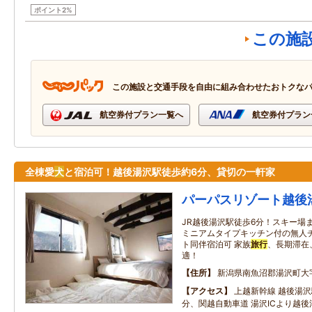
ポイント2%
この施
この施設と交通手段を自由に組み合わせたおトクな
航空券付プラン一覧へ
航空券付プラン
全棟愛
犬
と宿泊可！越後湯沢駅徒歩約6分、貸切の一軒家
パーパスリゾート越後
JR越後湯沢駅徒歩6分！スキー場
ミニアムタイプキッチン付の無人チ
ト同伴宿泊可 家族
旅行
、長期滞在
適！
住所
新潟県南魚沼郡湯沢町大
アクセス
上越新幹線 越後湯沢
分、関越自動車道 湯沢ICより越