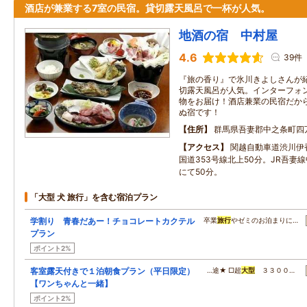
酒店が兼業する7室の民宿。貸切露天風呂で一杯が人気。
地酒の宿 中村屋
4.6
39件
『旅の香り』で氷川きよしさんが
切露天風呂が人気。インターフォ
物をお届け！酒店兼業の民宿だか
ぬ宿です！
住所
群馬県吾妻郡中之条町四
アクセス
関越自動車道渋川伊
国道353号線北上50分。JR吾妻
にて50分。
「大型 犬 旅行」を含む宿泊プラン
学割り 青春だあー！チョコレートカクテル
卒業
旅行
やゼミのお泊まりに…
プラン
ポイント2%
客室露天付きで１泊朝食プラン（平日限定）
…途★ □超
大型
３３００…
【ワンちゃんと一緒】
ポイント2%