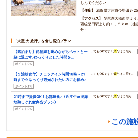
しんでください。
住所
滋賀県大津市今堅田3-25
アクセス
琵琶湖大橋西詰より
西線堅田駅より約１，５ｋｍ（徒
分）
「大型 犬 旅行」を含む宿泊プラン
【素泊まり】琵琶湖を眺めながらペットと一
…てもOKです！
犬
だけに限ら…
緒に過ごす♪ゆっくりとした時間を…
ポイント2%
【１泊朝食付】チェックイン時間16時～21
…てもOKです！
犬
だけに限ら…
時まで☆ゆっくり観光されたい方にお勧め♪
ポイント2%
21時まで提供OK！お部屋食♪《近江牛or淡海
…てもOKです！
犬
だけに限ら…
地鶏しぐれ煮弁当プラン》
ポイント2%
この施