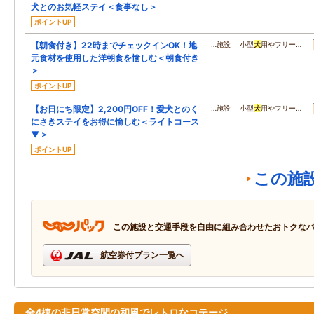
犬とのお気軽ステイ＜食事なし＞
ポイントUP
【朝食付き】22時までチェックインOK！地
…施設 小型
犬
用やフリー…
元食材を使用した洋朝食を愉しむ＜朝食付き
＞
ポイントUP
【お日にち限定】2,200円OFF！愛犬とのく
…施設 小型
犬
用やフリー…
にさきステイをお得に愉しむ＜ライトコース
▼＞
ポイントUP
この施
この施設と交通手段を自由に組み合わせたおトクな
航空券付プラン一覧へ
全4棟の非日常空間の和風でレトロなコテージ