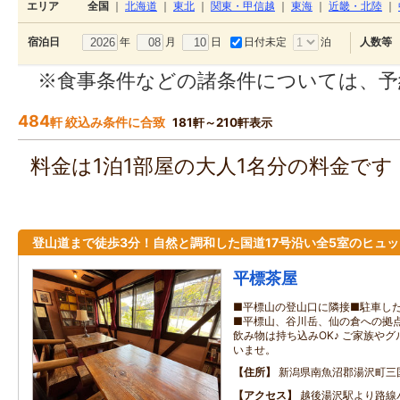
エリア
全国
｜
北海道
｜
東北
｜
関東・甲信越
｜
東海
｜
近畿・北陸
｜
年
月
日
日付未定
泊
宿泊日
人数等
※食事条件などの諸条件については、予
484
軒 絞込み条件に合致
181軒～210軒表示
料金は1泊1部屋の大人1名分の料金で
登山道まで徒歩3分！自然と調和した国道17号沿い全5室のヒュッ
平標茶屋
■平標山の登山口に隣接■駐車した
■平標山、谷川岳、仙の倉への拠
飲み物は持ち込みOK♪ ご家族や
いませ。
住所
新潟県南魚沼郡湯沢町三
アクセス
越後湯沢駅より路線