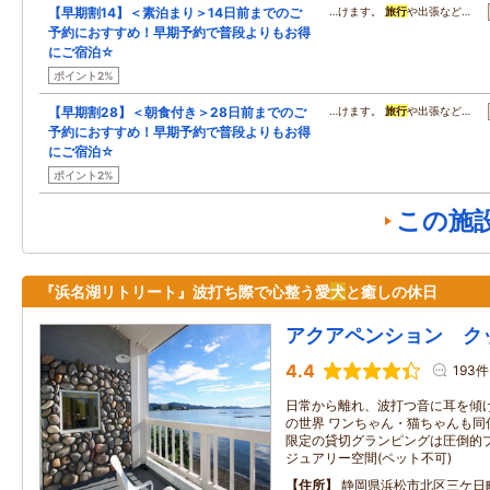
【早期割14】＜素泊まり＞14日前までのご
…けます。
旅行
や出張など…
予約におすすめ！早期予約で普段よりもお得
にご宿泊☆
ポイント2%
【早期割28】＜朝食付き＞28日前までのご
…けます。
旅行
や出張など…
予約におすすめ！早期予約で普段よりもお得
にご宿泊☆
ポイント2%
この施
『浜名湖リトリート』波打ち際で心整う愛
犬
と癒しの休日
アクアペンション ク
4.4
193件
日常から離れ、波打つ音に耳を傾
の世界 ワンちゃん・猫ちゃんも同
限定の貸切グランピングは圧倒的
ジュアリー空間(ペット不可)
住所
静岡県浜松市北区三ケ日