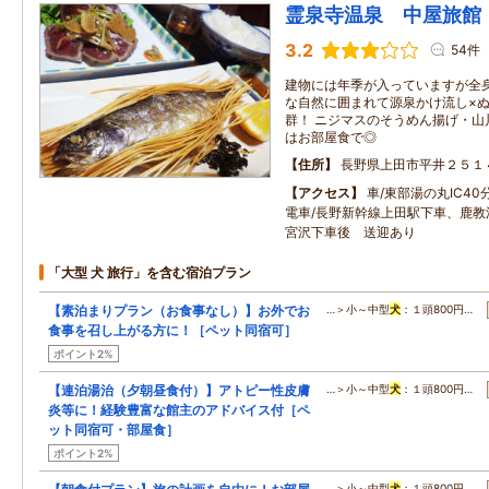
霊泉寺温泉 中屋旅館
3.2
54件
建物には年季が入っていますが全身
な自然に囲まれて源泉かけ流し×
群！ ニジマスのそうめん揚げ・山
はお部屋食で◎
住所
長野県上田市平井２５１
アクセス
車/東部湯の丸IC40
電車/長野新幹線上田駅下車、鹿教
宮沢下車後 送迎あり
「大型 犬 旅行」を含む宿泊プラン
【素泊まりプラン（お食事なし）】お外でお
…＞小～中型
犬
：１頭800円…
食事を召し上がる方に！［ペット同宿可］
ポイント2%
【連泊湯治（夕朝昼食付）】アトピー性皮膚
…＞小～中型
犬
：１頭800円…
炎等に！経験豊富な館主のアドバイス付［ペ
ット同宿可・部屋食］
ポイント2%
…＞小～中型
犬
：１頭800円…