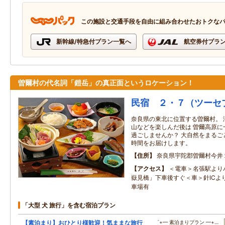
この施設と交通手段を自由に組み合わせたおトクな
新幹線/特急付プラン一覧へ
航空券付プラ
曽爾村の代名詞「鎧岳」の真正面というロケーション！
民宿 ２・７（ツーセ
奈良県の東北に位置する曽爾村。 
山などを楽しんだ後は 曽爾高原に
過ごしませんか？ 大自然をまるご
時間をお届けします。
住所
奈良県宇陀郡曽爾村今井
アクセス
＜電車＞名張駅より
嶽見橋」下車後すぐ＜車＞針ICよ
車場有
「大型 犬 旅行」を含む宿泊プラン
【素泊まり】おひとり様歓迎！気ままな旅行
゜+━ 素泊まりプラン ━+…