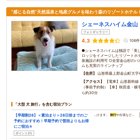
“感じる自然”天然温泉と地産グルメを味わう森のリゾートホテル
シェーネスハイム金山
フォトギャラリー
4.3
106件
●シェーネスハイムは独語で「美し
ロッジをイメージしたリゾートホテ
泉施設の利用可 ○全室金山杉のバ
ムも充実のラインナップ
住所
山形県最上郡金山町大字
アクセス
【電車】山形新幹線
（事前予約制）【車】秋田道・横手
ら約30分
「大型 犬 旅行」を含む宿泊プラン
【早期割28】＜素泊まり＞28日前までのご
…けます。
旅行
や出張など…
予約におすすめ！早期予約で普段よりもお得
にご宿泊☆
ポイント2%