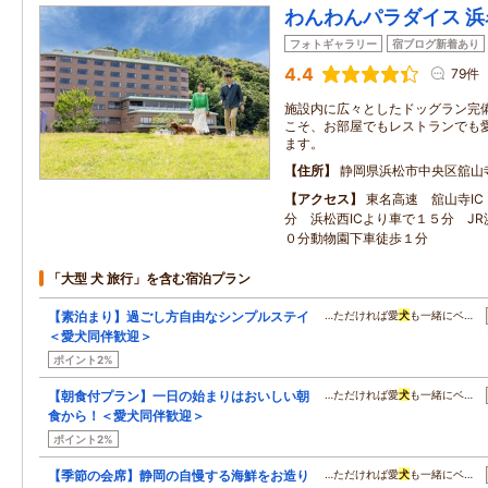
わんわんパラダイス 浜
フォトギャラリー
宿ブログ新着あり
4.4
79件
施設内に広々としたドッグラン完
こそ、お部屋でもレストランでも
ます。
住所
静岡県浜松市中央区舘山
アクセス
東名高速 舘山寺IC
分 浜松西ICより車で１５分 J
０分動物園下車徒歩１分
「大型 犬 旅行」を含む宿泊プラン
【素泊まり】過ごし方自由なシンプルステイ
…ただければ愛
犬
も一緒にベ…
＜愛犬同伴歓迎＞
ポイント2%
【朝食付プラン】一日の始まりはおいしい朝
…ただければ愛
犬
も一緒にベ…
食から！＜愛犬同伴歓迎＞
ポイント2%
【季節の会席】静岡の自慢する海鮮をお造り
…ただければ愛
犬
も一緒にベ…