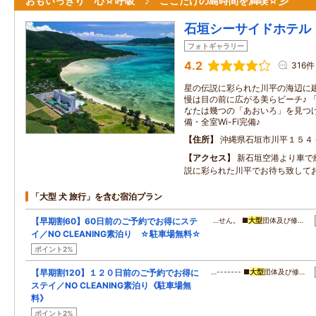
おもいっきり 心☆呼吸 ♪ ここだけの島時間を満喫☆彡
石垣シーサイドホテル
フォトギャラリー
4.2
316件
星の伝説に彩られた川平の海辺に
慢は目の前に広がる美らビーチ♪ 
なたは幾つの「あおいろ」を見つけ
備・全室Wi-Fi完備♪
住所
沖縄県石垣市川平１５４
アクセス
新石垣空港より車で
説に彩られた川平でお待ち致して
「大型 犬 旅行」を含む宿泊プラン
【早期割60】60日前のご予約でお得にステ
…せん。 ■
大型
団体及び修…
イ／NO CLEANING素泊り ☆駐車場無料☆
ポイント2%
【早期割120】１２０日前のご予約でお得に
…------- ■
大型
団体及び修…
ステイ／NO CLEANING素泊り《駐車場無
料》
ポイント2%