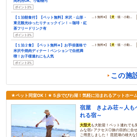
間利用OK、小動物可
ポイント2%
【１泊朝食付】【ペット無料】米沢・山形・
…ト無料※】【
犬
・猫・小動…
東北観光ゆったりチェックイン！～珈琲・紅
茶フリードリンク有
ポイント2%
【１泊２食】【ペット無料※】お手頃価格で
…ト無料※】【
犬
・猫・小動…
米沢牛焼肉ディナー！ペンションで自然満
喫！お子様連れにも人気
ポイント2%
この施
★ペット同室OK！★５歩でびわ湖！気軽に泊まれるアットホー
宿屋 きよみ荘～人も
れる宿～
大型
犬
も大歓迎！ペット連れでも
ムな宿♪ アクセス◎旅の目的に合
ご用意しました！ 琵琶湖の雄大な