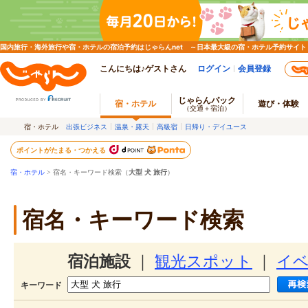
国内旅行・海外旅行や宿・ホテルの宿泊予約はじゃらんnet ～日本最大級の宿・ホテル予約サイト
こんにちは♪ゲストさん
ログイン
会員登録
じゃらんパック
宿・ホテル
遊び・体験
（交通＋宿泊）
宿・ホテル
出張ビジネス
温泉・露天
高級宿
日帰り・デイユース
ポイントがたまる・つかえる
宿・ホテル
> 宿名・キーワード検索（
大型 犬 旅行
）
宿名・キーワード検索
宿泊施設
｜
観光スポット
｜
イ
キーワード