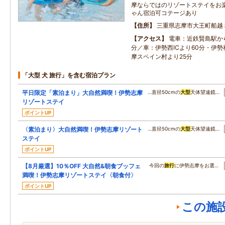
摩ならではのリゾートステイをお
ゃん宿泊可コテージあり
住所
三重県志摩市大王町船越
アクセス
電車：近鉄賢島駅か
分／車：伊勢西ICより60分・伊勢
摩スペイン村より25分
「大型 犬 旅行」を含む宿泊プラン
平日限定「素泊まり」大自然満喫！伊勢志摩
…直径50cmの
大型
天体望遠鏡…
リゾートステイ
ポイントUP
〈素泊まり〉大自然満喫！伊勢志摩リゾート
…直径50cmの
大型
天体望遠鏡…
ステイ
ポイントUP
【8月厳選】10％OFF 大自然&朝食ブッフェ
今回の
旅行
に伊勢志摩をお選…
満喫！伊勢志摩リゾートステイ〈朝食付〉
ポイントUP
この施