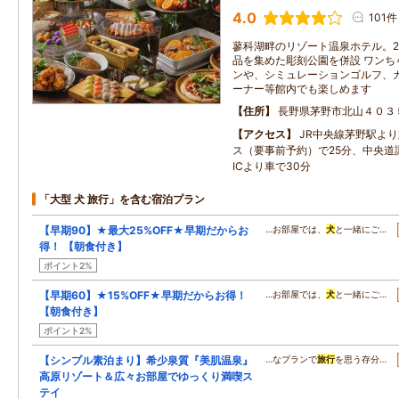
4.0
101件
蓼科湖畔のリゾート温泉ホテル。
品を集めた彫刻公園を併設 ワンち
ンや、シミュレーションゴルフ、
ーナー等館内でも楽しめます
住所
長野県茅野市北山４０３
アクセス
JR中央線茅野駅よ
ス（要事前予約）で25分、中央道
ICより車で30分
「大型 犬 旅行」を含む宿泊プラン
【早期90】★最大25%OFF★早期だからお
…お部屋では、
犬
と一緒にご…
得！ 【朝食付き】
ポイント2%
【早期60】★15%OFF★早期だからお得！
…お部屋では、
犬
と一緒にご…
【朝食付き】
ポイント2%
【シンプル素泊まり】希少泉質『美肌温泉』
…なプランで
旅行
を思う存分…
高原リゾート＆広々お部屋でゆっくり満喫ス
テイ