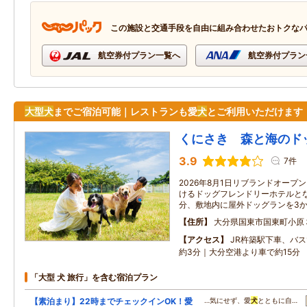
この施設と交通手段を自由に組み合わせたおトクな
航空券付プラン一覧へ
航空券付プラン
大型
犬
までご宿泊可能｜レストランも愛
犬
とご利用いただけます
くにさき 森と海のド
3.9
7件
2026年8月1日リブランドオープ
けるドッグフレンドリーホテルとな
分、敷地内に屋外ドッグランを3
住所
大分県国東市国東町小原
アクセス
JR杵築駅下車、バ
約3分｜大分空港より車で約15分
「大型 犬 旅行」を含む宿泊プラン
【素泊まり】22時までチェックインOK！愛
…気にせず、愛
犬
とともに自…