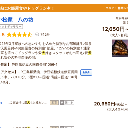
緒にお部屋食やドッグラン有！
エリア：
静岡 >
最安料金(
小松家 八の坊
(目
フォトギャラリー
12,650円
.5
742件
(大人2名利
2025年3月家族への思いやりを込めた特別なお部屋誕生♪源泉
露天風呂付やお部屋食の特別室1部屋、127㎡の特別室！通常
客室も選べてドッグランや愛
犬
好きスタッフがお出迎え♪愛
犬
連れ安心の料理自慢の宿♪
住所
静岡県伊豆の国市長岡1056-1
アクセス
JR三島駅乗換、伊豆箱根鉄道伊豆長岡
MAP
駅下車、バス10分。沼津IC～国道1号線～国道136号
線40分。
＜
…ご宴会場に愛
犬
もお連れい…
和室
朝・夕
20,650円
(税込)～
キ＋
(大人4名利用