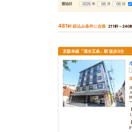
年
月
日
宿泊日
481
軒 絞込み条件に合致
211軒～24
京阪本線「清水五条」駅 徒歩3分
3