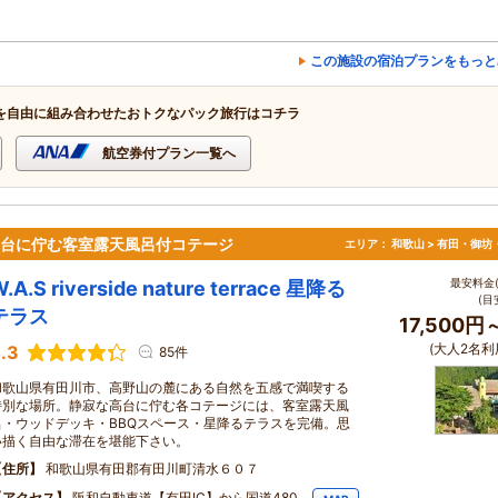
この施設の宿泊プランをもっと
を自由に組み合わせたおトクなパック旅行はコチラ
航空券付プラン一覧へ
高台に佇む客室露天風呂付コテージ
エリア：
和歌山 > 有田・御坊
最安料金(
.A.S riverside nature terrace 星降る
(目
テラス
17,500円
(大人2名利
.3
85件
和歌山県有田川市、高野山の麓にある自然を五感で満喫する
特別な場所。静寂な高台に佇む各コテージには、客室露天風
呂・ウッドデッキ・BBQスペース・星降るテラスを完備。思
い描く自由な滞在を堪能下さい。
住所
和歌山県有田郡有田川町清水６０７
アクセス
阪和自動車道【有田IC】から国道480