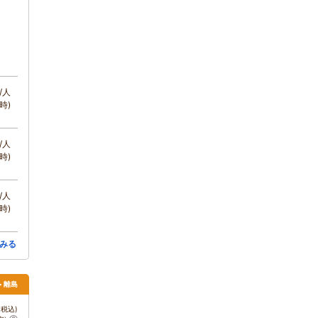
/人
時)
/人
時)
/人
時)
みる
> 離島
税込)