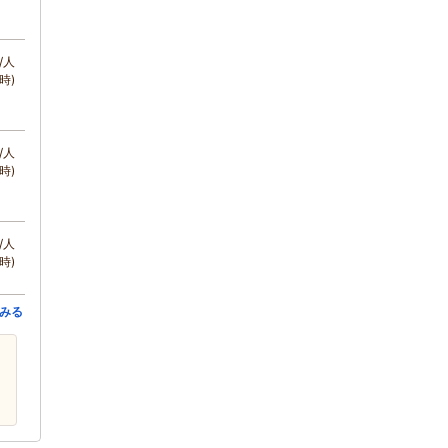
/人
時)
/人
時)
/人
時)
みる