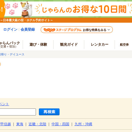
 ～日本最大級の宿・ホテル予約サイト～
ログイン
会員登録
お得な特典をみる
ゃらんパック
遊び・体験
観光ガイド
レンタカー
航空券
（交通＋宿泊）
日帰り・デイユース
ベント
・甲信越
｜
東海
｜
近畿・北陸
｜
中国・四国
｜
九州・沖縄