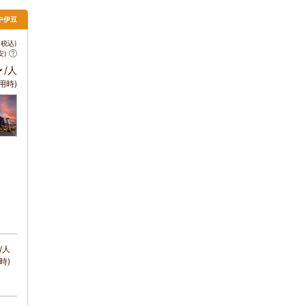
 中伊豆
税込)
安)
～
/人
用時)
/人
時)