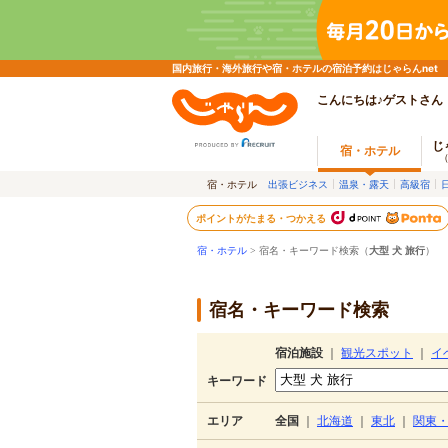
国内旅行・海外旅行や宿・ホテルの宿泊予約はじゃらんnet
こんにちは♪ゲストさん
じ
宿・ホテル
宿・ホテル
出張ビジネス
温泉・露天
高級宿
ポイントがたまる・つかえる
宿・ホテル
> 宿名・キーワード検索（
大型 犬 旅行
）
宿名・キーワード検索
宿泊施設
｜
観光スポット
｜
イ
キーワード
エリア
全国
｜
北海道
｜
東北
｜
関東