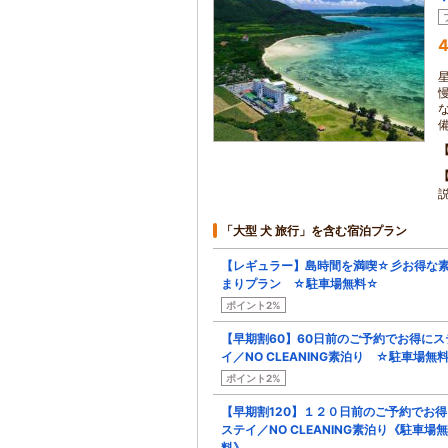
4
備
「大型 犬 旅行」を含む宿泊プラン
【レギュラー】島時間を満喫☆彡お得な
まりプラン ☆駐車場無料☆
ポイント2%
【早期割60】60日前のご予約でお得にス
イ／NO CLEANING素泊り ☆駐車場無
ポイント2%
【早期割120】１２０日前のご予約でお得
ステイ／NO CLEANING素泊り《駐車場無
料》