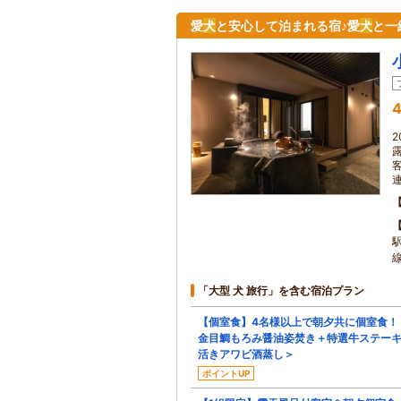
愛
犬
と安心して泊まれる宿♪愛
犬
と一
4
「大型 犬 旅行」を含む宿泊プラン
【個室食】4名様以上で朝夕共に個室食！
金目鯛もろみ醤油姿焚き＋特選牛ステー
活きアワビ酒蒸し＞
ポイントUP