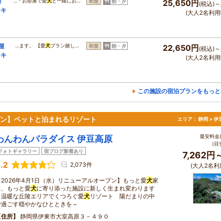
！
…・お部屋で愛
犬
と一緒にお…
和室
朝・夕
25,650円
(税込)～
ーキ
(大人2名利用
屋
…ます。 【愛
犬
プラン嬉し…
和室
朝・夕
22,650円
(税込)～
ーキ
(大人2名利用
この施設の宿泊プランをもっと
ープン】ペットと泊まれるリゾート
エリア：
静岡 > 
最安料金(
わんわんパラダイス 伊豆高原
(目
フォトギャラリー
宿ブログ新着あり
7,262円
.2
2,073件
(大人2名利
【2026年4月1日（水）リニューアルオープン】もっと愛
犬
家
に、もっと愛
犬
に寄り添った施設に新しく生まれ変わります
～温暖な丘陵エリアでくつろぐ愛
犬
リゾート 陽だまりの中
で過ごす穏やかなひとときを～
住所
静岡県伊東市大室高原３－４９０