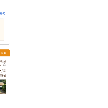
みる
・日高
税込)
安)
～
/室
用時)