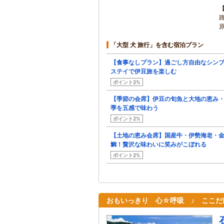
「大型 犬 旅行」を含む宿泊プラン
【食事なしプラン】過ごし方自由なシン
ステイで伊豆旅を楽しむ
ポイント2%
【季節の会席】伊豆の旬魚と大地の恵み
季を五感で味わう
ポイント2%
【土地の恵み会席】国産牛・伊勢海老・
鯛！贅沢な味わいに笑みがこぼれる
ポイント2%
おもいっきり 心☆呼吸 ♪ ここだ