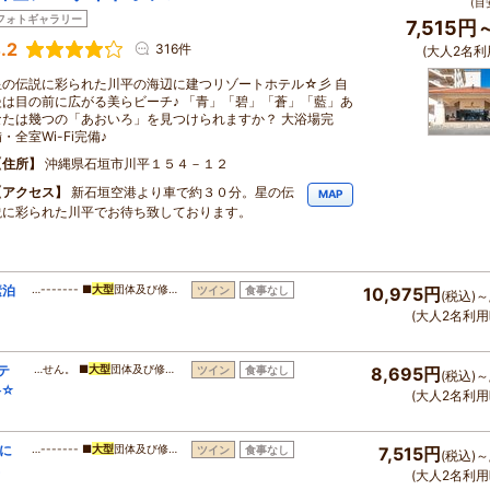
(目
フォトギャラリー
7,515円
.2
316件
(大人2名利
星の伝説に彩られた川平の海辺に建つリゾートホテル☆彡 自
慢は目の前に広がる美らビーチ♪ 「青」「碧」「蒼」「藍」あ
なたは幾つの「あおいろ」を見つけられますか？ 大浴場完
・全室Wi-Fi完備♪
住所
沖縄県石垣市川平１５４－１２
アクセス
新石垣空港より車で約３０分。星の伝
MAP
説に彩られた川平でお待ち致しております。
素泊
…------- ■
大型
団体及び修…
ツイン
食事なし
10,975円
(税込)～
(大人2名利用
テ
…せん。 ■
大型
団体及び修…
ツイン
食事なし
8,695円
(税込)～
料☆
(大人2名利用
に
…------- ■
大型
団体及び修…
ツイン
食事なし
7,515円
(税込)～
(大人2名利用