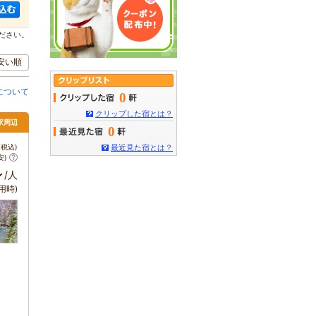
ださい。
安い順
について
0
クリップした宿とは？
都駅周辺
0
税込)
最近見た宿とは？
安)
～
/人
用時)