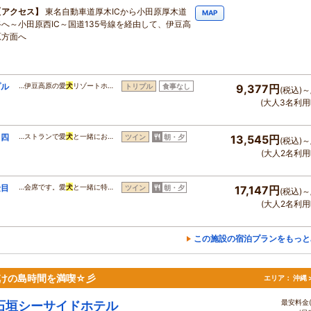
アクセス
東名自動車道厚木ICから小田原厚木道
MAP
路へ～小田原西IC～国道135号線を経由して、伊豆高
原方面へ
プル
…伊豆高原の愛
犬
リゾートホ…
トリプル
食事なし
9,377円
(税込)～
(大人3名利用
・四
…ストランで愛
犬
と一緒にお…
ツイン
朝・夕
13,545円
(税込)～
(大人2名利用
金目
…会席です。愛
犬
と一緒に特…
ツイン
朝・夕
17,147円
(税込)～
(大人2名利用
この施設の宿泊プランをもっと
けの島時間を満喫☆彡
エリア：
沖縄 
最安料金(
石垣シーサイドホテル