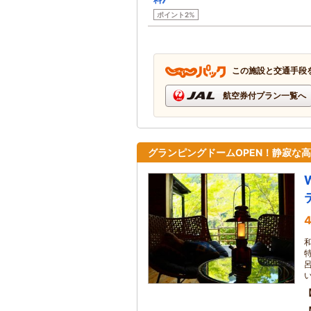
ポイント2%
この施設と交通手段
航空券付プラン一覧へ
グランピングドームOPEN！静寂な
W
4