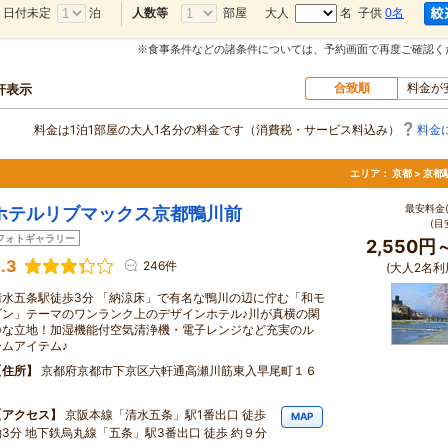
日付未定
泊
部屋
大人
名 子供
0名
人数等
※食事条件などの諸条件については、予約画面で再度ご確認く
合致順
料金が
0軒表示
料金は1泊1部屋の大人1名分の料金です（消費税・サービス料込み）
料金
エリア：
京都 > 京
最安料金(
ホテルリブマックス京都鴨川前
(目
フォトギャラリー
2,550円
.3
246件
(大人2名利
清水五条駅徒歩3分 「納涼床」で有名な鴨川の辺に佇む「和モ
ダン」テーマのワンランク上のデザインホテル♪川が真横の閑
静な立地！加湿機能付空気清浄機・電子レンジなど充実のル
ームアイテム♪
住所
京都府京都市下京区六軒通高瀬川筋東入早尾町１６
１
アクセス
京阪本線「清水五条」駅1番出口 徒歩
MAP
約3分 地下鉄烏丸線「五条」駅3番出口 徒歩 約９分