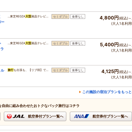
五
…東芝REGZA
大型
液晶テレビ…
セミダブル
食事なし
4,800円
(税込)～
バー
(大人1名利用
か
…東芝REGZA
大型
液晶テレビ…
セミダブル
食事なし
5,400円
(税込)～
ーラ
(大人1名利用
ャル
旅行
も出張も、【リブ得】で…
セミダブル
食事なし
4,125円
(税込)～
(大人1名利用
この施設の宿泊プランをもっと
を自由に組み合わせたおトクなパック旅行はコチラ
航空券付プラン一覧へ
航空券付プラン一覧へ