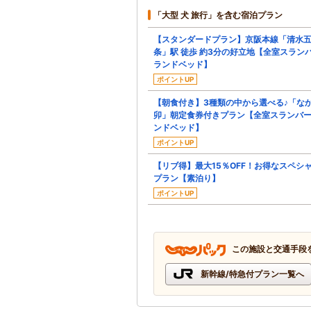
「大型 犬 旅行」を含む宿泊プラン
【スタンダードプラン】京阪本線「清水
条」駅 徒歩 約3分の好立地【全室スラン
ランドベッド】
ポイントUP
【朝食付き】3種類の中から選べる♪「な
卯」朝定食券付きプラン【全室スランバ
ンドベッド】
ポイントUP
【リブ得】最大15％OFF！お得なスペシ
プラン【素泊り】
ポイントUP
この施設と交通手段
新幹線/特急付プラン一覧へ