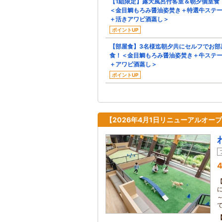
【1組限定】露天風呂付客室＆朝夕個室食
＜金目鯛もろみ醤油姿焚き＋特選牛ステ
＋活きアワビ酒蒸し＞
ポイントUP
【部屋食】3名様迄朝夕共にセルフでお部
食！＜金目鯛もろみ醤油姿焚き＋牛ステ
＋アワビ酒蒸し＞
ポイントUP
【2026年4月1日リニューアルオ
4