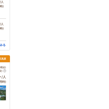
/人
時)
/人
時)
みる
伊豆高原
税込)
安)
～
/人
用時)