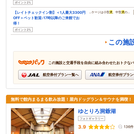
ポイント2%
【レイトチェックイン割】＜1人最大3300円
…ケージは小型
犬
、中型
犬
の…
OFF＞ペット歓迎♪17時以降のご来館でお
得！
ポイント2%
この施
この施設と交通手段を自由に組み合わせたおトクな
航空券付プラン一覧へ
航空券付プラン
無料で館内まるまる飲み放題！屋内ドッグラン＆サウナを満喫！
ゆとりろ洞爺湖
フォトギャラリー
3.9
136件