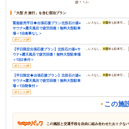
群＾＾/~
「大型 犬 旅行」を含む宿泊プラン
緊急販売平日◆出張応援プラン北投石の湯×
…レスなし。
大型
車も駐車可…
サウナ×露天風呂で疲労回復！無料大型駐車
場＜1泊食事なし＞
ポイントUP
【平日限定出張応援プラン】北投石の湯×サ
…レスなし。
大型
車も駐車可…
ウナ×露天風呂で疲労回復！無料大型駐車場
＜1泊2食付＞
ポイントUP
【平日限定◆出張応援プラン】北投石の湯×
…レスなし。
大型
車も駐車可…
サウナ×露天風呂で疲労回復！無料大型駐車
場＜1泊朝食付＞
ポイントUP
この施
この施設と交通手段を自由に組み合わせたおトクな