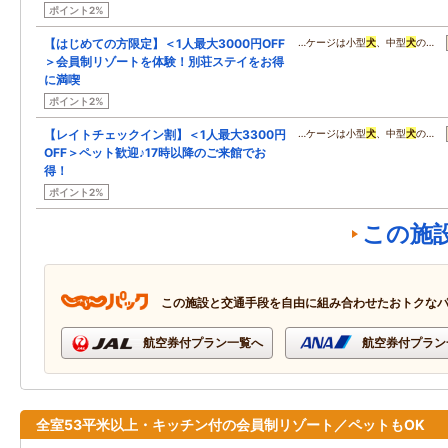
ポイント2%
【はじめての方限定】＜1人最大3000円OFF
…ケージは小型
犬
、中型
犬
の…
＞会員制リゾートを体験！別荘ステイをお得
に満喫
ポイント2%
【レイトチェックイン割】＜1人最大3300円
…ケージは小型
犬
、中型
犬
の…
OFF＞ペット歓迎♪17時以降のご来館でお
得！
ポイント2%
この施
この施設と交通手段を自由に組み合わせたおトクな
航空券付プラン一覧へ
航空券付プラン
全室53平米以上・キッチン付の会員制リゾート／ペットもOK