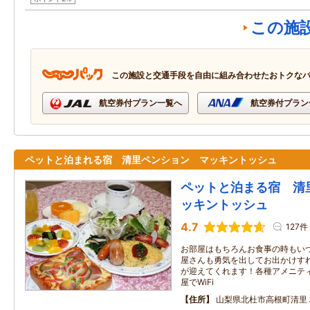
この施
この施設と交通手段を自由に組み合わせたおトクな
航空券付プラン一覧へ
航空券付プラン
ペットと泊まれる宿 清里ペンション マッキントッシュ
ペットと泊まる宿 清
ッキントッシュ
4.7
127件
お部屋はもちろんお食事の時もい
屋さんも勇気を出してお出かけす
が迎えてくれます！各種アメニテ
屋でWiFi
住所
山梨県北杜市高根町清里