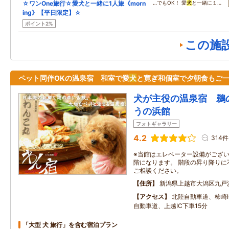
☆ワンOne旅行☆愛犬と一緒に1人旅《morn
…でもOK！ 愛
犬
と一緒に１…
ing》【平日限定】☆
ポイント2%
この施
ペット同伴OKの温泉宿 和室で愛
犬
と寛ぎ和個室で夕朝食もご
犬が主役の温泉宿 鵜
うの浜館
フォトギャラリー
4.2
314件
※当館はエレベーター設備がござい
階になります。 階段の昇り降りに
ご相談ください。
住所
新潟県上越市大潟区九戸浜
アクセス
北陸自動車道、柿崎I
自動車道、上越IC下車15分
「大型 犬 旅行」を含む宿泊プラン