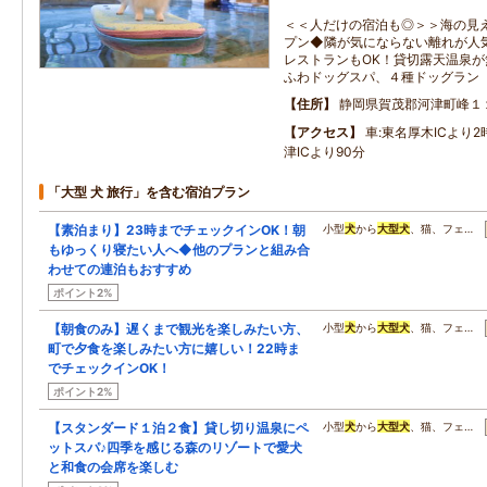
＜＜人だけの宿泊も◎＞＞海の見え
プン◆隣が気にならない離れが人
レストランもOK！貸切露天温泉
ふわドッグスパ、４種ドッグラン
住所
静岡県賀茂郡河津町峰１
アクセス
車:東名厚木ICより
津ICより90分
「大型 犬 旅行」を含む宿泊プラン
【素泊まり】23時までチェックインOK！朝
小型
犬
から
大型
犬
、猫、フェ…
もゆっくり寝たい人へ◆他のプランと組み合
わせての連泊もおすすめ
ポイント2%
【朝食のみ】遅くまで観光を楽しみたい方、
小型
犬
から
大型
犬
、猫、フェ…
町で夕食を楽しみたい方に嬉しい！22時ま
でチェックインOK！
ポイント2%
【スタンダード１泊２食】貸し切り温泉にペ
小型
犬
から
大型
犬
、猫、フェ…
ットスパ♪四季を感じる森のリゾートで愛犬
と和食の会席を楽しむ