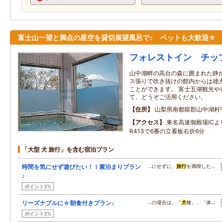
富士山一望と満点の星空を貸切展望風呂で♪ ペットも大歓迎☆
フォレストイン チッ
山中湖畔の高台の森に囲まれた静
ス張りで吹き抜けの館内からは雄
ことができます。 富士五湖観光や
て、どうぞご活用ください。
住所
山梨県南都留郡山中湖村
アクセス
東名高速御殿場ICよ
R413で6番の立看板右折6分
「大型 犬 旅行」を含む宿泊プラン
時間を気にせず遊びたい！！素泊まりプラン
…にせずに、
旅行
を満喫した…
♪
ポイント2%
リーズナブルに☆朝食付きプラン♪
…の場合は、「
犬
種」、「体…
ポイント2%