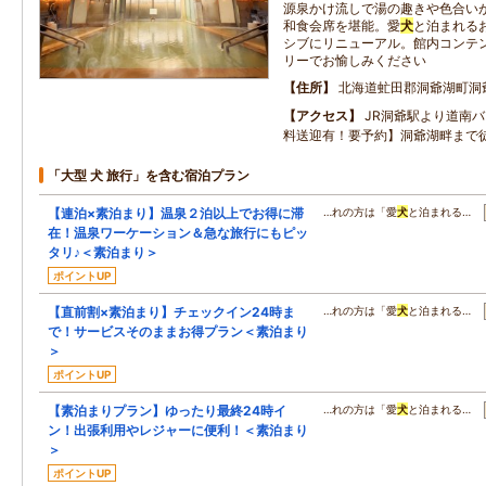
源泉かけ流しで湯の趣きや色合い
和食会席を堪能。愛
犬
と泊まれる
シブにリニューアル。館内コンテ
リーでお愉しみください
住所
北海道虻田郡洞爺湖町洞
アクセス
JR洞爺駅より道南バ
料送迎有！要予約】洞爺湖畔まで
「大型 犬 旅行」を含む宿泊プラン
【連泊×素泊まり】温泉２泊以上でお得に滞
…れの方は「愛
犬
と泊まれる…
在！温泉ワーケーション＆急な旅行にもピッ
タリ♪＜素泊まり＞
ポイントUP
【直前割×素泊まり】チェックイン24時ま
…れの方は「愛
犬
と泊まれる…
で！サービスそのままお得プラン＜素泊まり
＞
ポイントUP
【素泊まりプラン】ゆったり最終24時イ
…れの方は「愛
犬
と泊まれる…
ン！出張利用やレジャーに便利！＜素泊まり
＞
ポイントUP