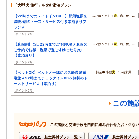
「大型 犬 旅行」を含む宿泊プラン
【22時までのレイトインOK！】那須塩原を
…ンはペット（
犬
、猫、他）…
満喫♪朝のトーストサービス付き素泊まりプ
ラン☆
ポイント2%
【直前割】当日22時までご予約OK★直前の
…ンはペット（
犬
、猫、他）…
ご予約でお得！温泉で過ごすゆったり旅♪
【素泊まり】
ポイント2%
【ペットOK】ペットと一緒にお気軽温泉満
…料金● 小型
犬
15kg未満…
喫旅★22時までチェックインOK＆無料のト
ーストサービス【素泊り】
ポイント2%
この施
この施設と交通手段を自由に組み合わせたおトクな
航空券付プラン一覧へ
航空券付プラン