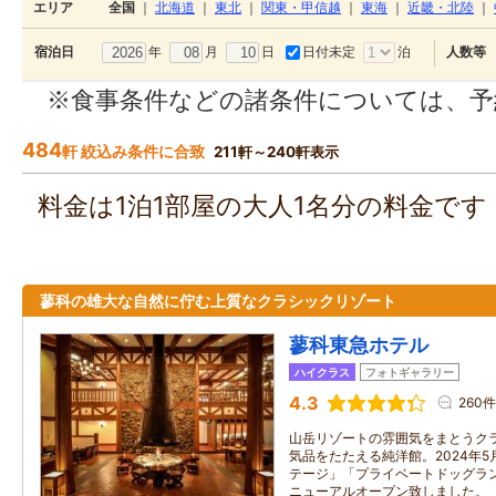
エリア
全国
｜
北海道
｜
東北
｜
関東・甲信越
｜
東海
｜
近畿・北陸
｜
年
月
日
日付未定
泊
宿泊日
人数等
※食事条件などの諸条件については、予
484
軒 絞込み条件に合致
211軒～240軒表示
料金は1泊1部屋の大人1名分の料金で
蓼科の雄大な自然に佇む上質なクラシックリゾート
蓼科東急ホテル
ハイクラス
フォトギャラリー
4.3
260件
山岳リゾートの雰囲気をまとうク
気品をたたえる純洋館。2024年
テージ」「プライベートドッグラ
ニューアルオープン致しました。