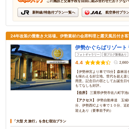
この施設と交通手段を自由に組み合わせたおトクな
新幹線/特急付プラン一覧へ
航空券付プラ
24年改装の畳敷き大浴場。伊勢素材の会席料理と露天風呂付き客
伊勢かぐらばリゾート 
フォトギャラリー
宿ブログ新着あり
4.4
2,66
【伊勢神宮より車で15分】森林浴
も味わえる好立地。世代を超え楽
用意。記念日の宿としてお誕生日
もてなしも好評。
住所
三重県伊勢市佐八町字池
アクセス
伊勢自動車道 玉城
分、伊勢西ICより車で１０分、近
迎えあり（要事前予約）
「大型 犬 旅行」を含む宿泊プラン