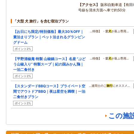
アクセス
阪和自動車道【有田I
号線を清水方面へ車で約50分
「大型 犬 旅行」を含む宿泊プラン
【お日にち限定/特別価格】最大30％OFF｜
…特徴】 ・愛
犬
が喜ぶ専用…
素泊まりプラン｜ペット泊まれるグランピン
グドーム
ポイント2%
【平野清椒庵 特製 山椒鍋コース】名産 ”ぶど
…特徴】 ・愛
犬
が喜ぶ専用…
う山椒入り” 特製スープ｜紀の国みかん鶏｜
一泊二食付き
ポイント2%
【スタンダードBBQコース】プライベート空
…達同士のご
旅行
にオススメ…
間でアウトドアBBQ｜夜は星空を満喫｜一泊
二食付きプラン
ポイント2%
この施