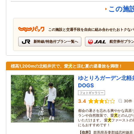
この施
この施設と交通手段を自由に組み合わせたおトクな
新幹線/特急付プラン一覧へ
航空券付プラ
標高1,200mの北軽井沢で、愛
犬
と涼む夏の避暑旅を満喫！
ゆとりろガーデン北軽
DOGS
フォトギャラリー
3.4
30件
都会の暑さを忘れる爽やかな高原リ
ランや自然散策で、愛
犬
とのんび
いただけます。 愛
犬
ファーストの
にもおすすめです！
住所
群馬県吾妻郡嬬恋村鎌原