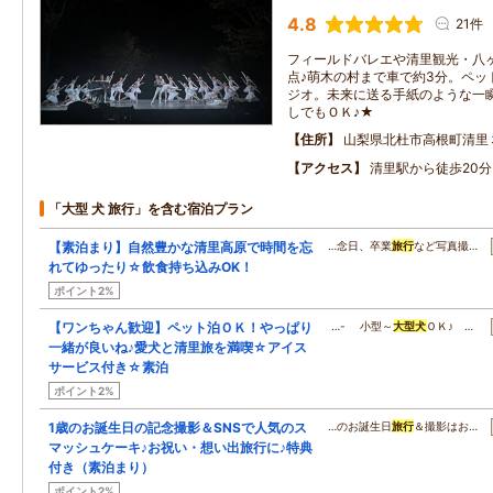
4.8
21件
フィールドバレエや清里観光・八
点♪萌木の村まで車で約3分。ペッ
ジオ。未来に送る手紙のような一
しでもＯＫ♪★
住所
山梨県北杜市高根町清里
アクセス
清里駅から徒歩20分
「大型 犬 旅行」を含む宿泊プラン
【素泊まり】自然豊かな清里高原で時間を忘
…念日、卒業
旅行
など写真撮…
れてゆったり☆飲食持ち込みOK！
ポイント2%
【ワンちゃん歓迎】ペット泊ＯＫ！やっぱり
…- 小型～
大型
犬
ＯＫ♪ …
一緒が良いね♪愛犬と清里旅を満喫☆アイス
サービス付き☆素泊
ポイント2%
1歳のお誕生日の記念撮影＆SNSで人気のス
…のお誕生日
旅行
＆撮影はお…
マッシュケーキ♪お祝い・想い出旅行に♪特典
付き（素泊まり）
ポイント2%