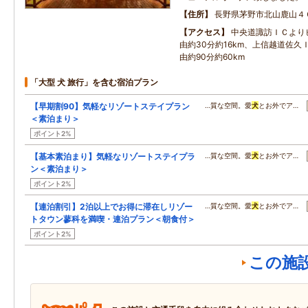
住所
長野県茅野市北山鹿山４
アクセス
中央道諏訪ＩＣより
由約30分約16km、上信越道佐久
由約90分約60km
「大型 犬 旅行」を含む宿泊プラン
【早期割90】気軽なリゾートステイプラン
…質な空間。愛
犬
とお外でア…
＜素泊まり＞
ポイント2%
【基本素泊まり】気軽なリゾートステイプラ
…質な空間。愛
犬
とお外でア…
ン＜素泊まり＞
ポイント2%
【連泊割引】2泊以上でお得に滞在しリゾー
…質な空間。愛
犬
とお外でア…
トタウン蓼科を満喫・連泊プラン＜朝食付＞
ポイント2%
この施