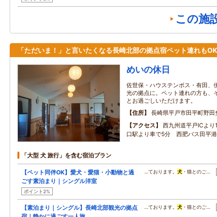
この施
「ただいま！」と言いたくなる長崎北部の拠点宿ペット連れもO
めいの休日
佐世保・ハウステンボス・有田、
光の拠点に。ペット連れの方も、
とお過ごしいただけます。
住所
長崎県平戸市田平町野田免
アクセス
西九州道平戸ICより
口駅より車で5分 西肥バス田平港
「大型 犬 旅行」を含む宿泊プラン
【ペット同伴OK】愛犬・愛猫・小動物と過
…ております。
犬
・猫とのご…
ごす素泊まり｜シングル洋室
ポイント2%
【素泊まり｜シングル】長崎北部観光の拠点
…ております。
犬
・猫とのご…
宿｜静かに過ごす一人旅