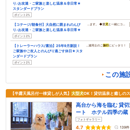
り♪お友達・ご家族と楽しむ温泉＆非日常★
スタンダードプラン
ポイント2%
【コテージ/朝食付】大自然に囲まれのんび
…ます。 ◆愛
犬
と一緒にコ…
り♪お友達・ご家族と楽しむ温泉＆非日常★
ポイント2%
【トレーラーハウス/素泊】25年9月新設！
…達同士のご
旅行
にピッタリ！
ご家族やご友人とのんびり過ごす休日★スタ
ンダードプラン
ポイント2%
この施
【半露天風呂付一棟貸しが人気】
大型
犬
OK！貸切温泉と癒しの
高台から海を臨む 貸
ート ホテル四季の蔵
フォトギャラリー
4.7
139件