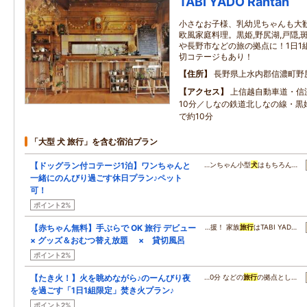
TABI YADO Rantan
小さなお子様、乳幼児ちゃんも大歓
欧風家庭料理。黒姫,野尻湖,戸隠,斑
や長野市などの旅の拠点に！1日1
切コテージもあり！
住所
長野県上水内郡信濃町野
アクセス
上信越自動車道・信
10分／しなの鉄道北しなの線・黒
で約10分
「大型 犬 旅行」を含む宿泊プラン
【ドッグラン付コテージ1泊】ワンちゃんと
…ンちゃん小型
犬
はもちろん…
一緒にのんびり過ごす休日プラン♪ペット
可！
ポイント2%
【赤ちゃん無料】手ぶらで OK 旅行 デビュー
…援！ 家族
旅行
はTABI YAD…
× グッズ＆おむつ替え放題 × 貸切風呂
ポイント2%
【たき火！】火を眺めながら♪のーんびり夜
…0分 などの
旅行
の拠点とし…
を過ごす「1日1組限定」焚き火プラン♪
ポイント2%