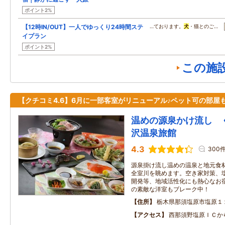
ポイント2%
【12時IN/OUT】一人でゆっくり24時間ステ
…ております。
犬
・猫とのご…
イプラン
ポイント2%
この施
【クチコミ4.6】6月に一部客室がリニューアル♪ペット可の部屋
温めの源泉かけ流し 
沢温泉旅館
4.3
300
源泉掛け流し温めの温泉と地元食
全室川を眺めます。空き家対策、
開発等、地域活性化にも熱心なお
の素敵な洋室もブレーク中！
住所
栃木県那須塩原市塩原１
アクセス
西那須野塩原ＩＣか