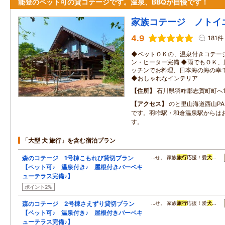
能登のペット可の貸コテージです。温泉、BBQが自慢です！
家族コテージ ノトイ
4.9
181件
◆ペットＯＫの、温泉付きコテー
ン・ヒーター完備 ◆雨でもＯＫ
ッチンでお料理、日本海の海の幸
◆おしゃれなインテリア
住所
石川県羽咋郡志賀町町へ1-
アクセス
のと里山海道西山PA
です。羽咋駅・和倉温泉駅からはお
す。
「大型 犬 旅行」を含む宿泊プラン
森のコテージ 1号棟こもれび貸切プラン
…せ。 家族
旅行
応援！愛
犬
…
【ペット可♪ 温泉付き♪ 屋根付きバーベキ
ューテラス完備♪】
ポイント2%
森のコテージ 2号棟さえずり貸切プラン
…せ。 家族
旅行
応援！愛
犬
…
【ペット可♪ 温泉付き♪ 屋根付きバーベキ
ューテラス完備♪】