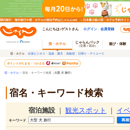
国内旅行・海外旅行や宿・ホテルの宿泊予約はじゃらんnet ～日本最大級の宿・ホテル予約サイト
こんにちは♪ゲストさん
ログイン
会員登録
じゃらんパック
宿・ホテル
遊び・体験
（交通＋宿泊）
宿・ホテル
出張ビジネス
温泉・露天
高級宿
日帰り・デイユース
ポイントがたまる・つかえる
宿・ホテル
> 宿名・キーワード検索（
大型 犬 旅行
）
宿名・キーワード検索
宿泊施設
｜
観光スポット
｜
イ
キーワード