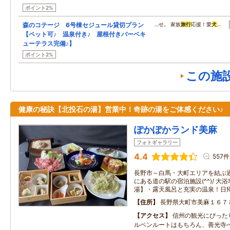
ポイント2%
森のコテージ 6号棟セジュール貸切プラン
…せ。 家族
旅行
応援！愛
犬
…
【ペット可♪ 温泉付き♪ 屋根付きバーベキ
ューテラス完備♪】
ポイント2%
この施
健康の秘訣【北投石の湯】営業中！奇跡の湯をご体感ください♪
ぽかぽかランド美麻
フォトギャラリー
4.4
557件
長野市～白馬・大町エリアを結ぶ
にある道の駅の宿泊施設(^^)/ 
湯】・露天風呂と充実の温泉！日
住所
長野県大町市美麻１６７
アクセス
信州の観光にぴった
ルペンルートはもちろん、善光寺