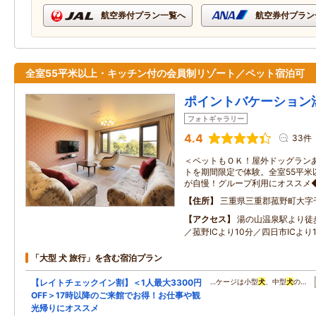
航空券付プラン一覧へ
航空券付プラン
全室55平米以上・キッチン付の会員制リゾート／ペット宿泊可
ポイントバケーション
フォトギャラリー
4.4
33件
＜ペットもＯＫ！屋外ドッグラン
トを期間限定で体験。全室55平米
が自慢！グループ利用にオススメ
住所
三重県三重郡菰野町大字
アクセス
湯の山温泉駅より徒
／菰野ICより10分／四日市ICより
「大型 犬 旅行」を含む宿泊プラン
【レイトチェックイン割】＜1人最大3300円
…ケージは小型
犬
、中型
犬
の…
OFF＞17時以降のご来館でお得！お仕事や観
光帰りにオススメ