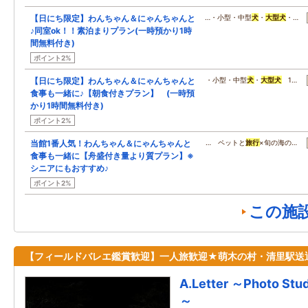
【日にち限定】わんちゃん＆にゃんちゃんと
…・小型・中型
犬
・
大型
犬
・…
♪同室ok！！素泊まりプラン(一時預かり1時
間無料付き)
ポイント2%
【日にち限定】わんちゃん＆にゃんちゃんと
・小型・中型
犬
・
大型
犬
1…
食事も一緒に♪【朝食付きプラン】 (一時預
かり1時間無料付き)
ポイント2%
当館1番人気！わんちゃん＆にゃんちゃんと
… ペットと
旅行
×旬の海の…
食事も一緒に【舟盛付き量より質プラン】※
シニアにもおすすめ♪
ポイント2%
この施
【フィールドバレエ鑑賞歓迎】一人旅歓迎★萌木の村・清里駅送
A.Letter ～Photo Studi
～