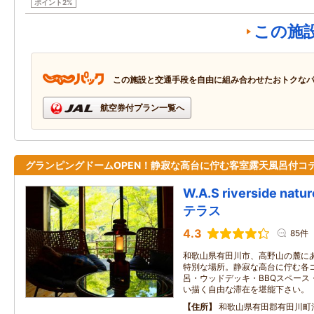
ポイント2%
この施
この施設と交通手段を自由に組み合わせたおトクな
航空券付プラン一覧へ
グランピングドームOPEN！静寂な高台に佇む客室露天風呂付コ
W.A.S riverside nat
テラス
4.3
85件
和歌山県有田川市、高野山の麓に
特別な場所。静寂な高台に佇む各
呂・ウッドデッキ・BBQスペース
い描く自由な滞在を堪能下さい。
住所
和歌山県有田郡有田川町