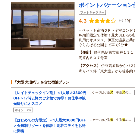
ポイントバケーション
フォトギャラリー
4.3
19件
＜ペットも宿泊ＯＫ＞全室コンド
を期間限定で体験！最大3LDKの
利用にオススメ。伊豆の温泉と共
ぐらんぱる公園まで車で2分◆
住所
静岡県伊東市富戸１３１
高原内５０７号室
アクセス
伊豆高原駅からバス
寄りバス停「東大室」から徒歩約
「大型 犬 旅行」を含む宿泊プラン
【レイトチェックイン割】＜1人最大3300円
…ケージは小型
犬
、中型
犬
の…
OFF＞17時以降のご来館でお得！お仕事や観
光帰りにオススメ
ポイント2%
【はじめての方限定】＜1人最大3000円OFF
…ケージは小型
犬
、中型
犬
の…
＞会員制リゾートを体験！別荘ステイをお得
に満喫