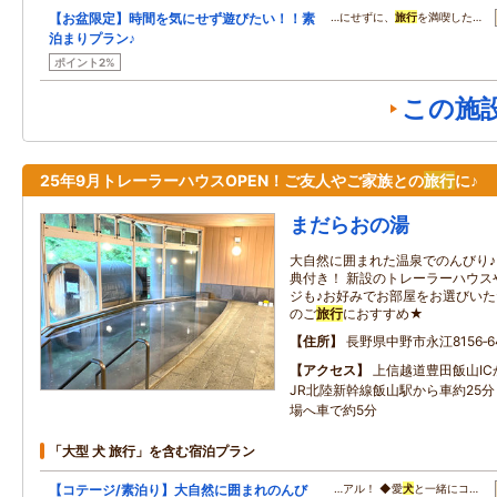
【お盆限定】時間を気にせず遊びたい！！素
…にせずに、
旅行
を満喫した…
泊まりプラン♪
ポイント2%
この施
25年9月トレーラーハウスOPEN！ご友人やご家族との
旅行
に♪
まだらおの湯
大自然に囲まれた温泉でのんびり
典付き！ 新設のトレーラーハウス
ジも♪お好みでお部屋をお選びいた
のご
旅行
におすすめ★
住所
長野県中野市永江8156‐6
アクセス
上信越道豊田飯山I
JR北陸新幹線飯山駅から車約25
場へ車で約5分
「大型 犬 旅行」を含む宿泊プラン
【コテージ/素泊り】大自然に囲まれのんび
…アル！ ◆愛
犬
と一緒にコ…