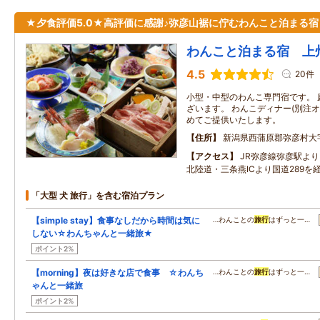
★夕食評価5.0★高評価に感謝♪弥彦山裾に佇むわんこと泊まる宿
わんこと泊まる宿 上
4.5
20件
小型・中型のわんこ専門宿です。 
ざいます。 わんこディナー(別注
めてご提供いたします。
住所
新潟県西蒲原郡弥彦村大字
アクセス
JR弥彦線弥彦駅よ
北陸道・三条燕ICより国道289を
「大型 犬 旅行」を含む宿泊プラン
【simple stay】食事なしだから時間は気に
…わんことの
旅行
はずっと一…
しない☆わんちゃんと一緒旅★
ポイント2%
【morning】夜は好きな店で食事 ☆わんち
…わんことの
旅行
はずっと一…
ゃんと一緒旅
ポイント2%