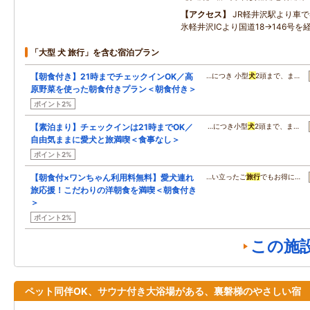
アクセス
JR軽井沢駅より車で
氷軽井沢ICより国道18→146号を
「大型 犬 旅行」を含む宿泊プラン
【朝食付き】21時までチェックインOK／高
…につき 小型
犬
2頭まで、ま…
原野菜を使った朝食付きプラン＜朝食付き＞
ポイント2%
【素泊まり】チェックインは21時までOK／
…につき小型
犬
2頭まで、ま…
自由気ままに愛犬と旅満喫＜食事なし＞
ポイント2%
【朝食付×ワンちゃん利用料無料】愛犬連れ
…い立ったご
旅行
でもお得に…
旅応援！こだわりの洋朝食を満喫＜朝食付き
＞
ポイント2%
この施
ペット同伴OK、サウナ付き大浴場がある、裏磐梯のやさしい宿