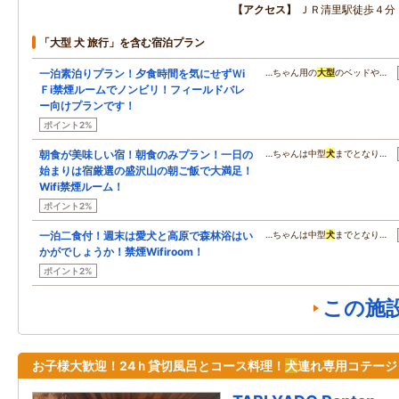
アクセス
ＪＲ清里駅徒歩４分
「大型 犬 旅行」を含む宿泊プラン
一泊素泊りプラン！夕食時間を気にせずＷi
…ちゃん用の
大型
のベッドや…
Ｆi禁煙ルームでノンビリ！フィールドバレ
ー向けプランです！
ポイント2%
朝食が美味しい宿！朝食のみプラン！一日の
…ちゃんは中型
犬
までとなり…
始まりは宿厳選の盛沢山の朝ご飯で大満足！
Wifi禁煙ルーム！
ポイント2%
一泊二食付！週末は愛犬と高原で森林浴はい
…ちゃんは中型
犬
までとなり…
かがでしょうか！禁煙Wifiroom！
ポイント2%
この施
お子様大歓迎！24ｈ貸切風呂とコース料理！
犬
連れ専用コテージ