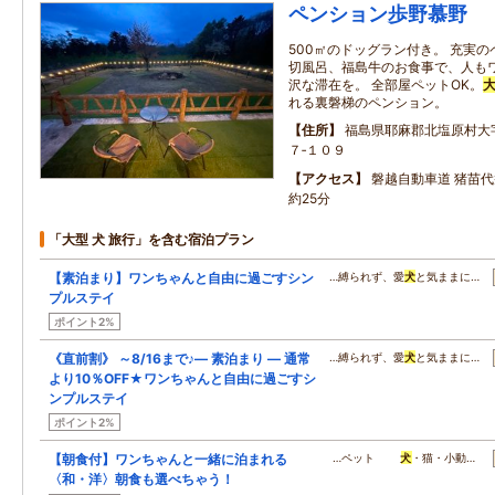
ペンション歩野慕野
500㎡のドッグラン付き。 充実
切風呂、福島牛のお食事で、人も
沢な滞在を。 全部屋ペットOK。
れる裏磐梯のペンション。
住所
福島県耶麻郡北塩原村大
７‐１０９
アクセス
磐越自動車道 猪苗代
約25分
「大型 犬 旅行」を含む宿泊プラン
【素泊まり】ワンちゃんと自由に過ごすシン
…縛られず、愛
犬
と気ままに…
プルステイ
ポイント2%
《直前割》 ～8/16まで♪― 素泊まり ― 通常
…縛られず、愛
犬
と気ままに…
より10％OFF★ワンちゃんと自由に過ごすシ
ンプルステイ
ポイント2%
【朝食付】ワンちゃんと一緒に泊まれる
…ペット
犬
・猫・小動…
〈和・洋〉朝食も選べちゃう！