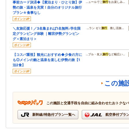
事前カード決済◆【素泊まり・ひとり旅】伊
…ュールでご
旅行
をお楽しみ…
勢の旅・温泉を充実！自分のオリジナル旅行
プラン☆食事なし
ポイントUP
＼友旅応援！／3名集まれば1名無料♪学生限
…ラン ゼミ
旅行
、推し活旅…
定グランピング体験 ｜離宮伊勢グランピン
グ＜素泊まり＞
ポイントUP
【コスパ重視】観光におすすめ◆少食の方に
…プル・友人
旅行
など幅広い…
も◎メインの鮑と温泉を楽しむ伊勢の旅【1
泊2食】
ポイントUP
この施
この施設と交通手段を自由に組み合わせたおトクな
新幹線/特急付プラン一覧へ
航空券付プラ