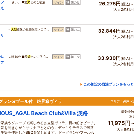
付／
…さい。 ■愛
犬
とのご宿泊…
ツイン
朝のみ
26,275円
(税込)～
迎え
(大人2名利用
価
＜
大型
連休の販売限定＞ご予…
ツイン
朝のみ
32,844円
(税込)～
ミリ
(大人2名利用
で味
…時30分 ■愛
犬
とのご宿泊…
ツイン
朝・夕
33,930円
(税込)～
食フ
(大人2名利用
この施設の宿泊プランをもっと
グランorプール付 絶景窓ヴィラ
エリア：
兵庫 >
最安料金(
HOUS_AGAL Beach Club&Villa 淡路
(目
11,975円
ご家族やグループで楽しめる独立型ヴィラ。目の前はビーチ,
波音を聞きながらサウナでととのう。デッキやテラスで淡路
(大人6名利
和牛等を使用したBBQを楽しめます。ドッグランやプールも