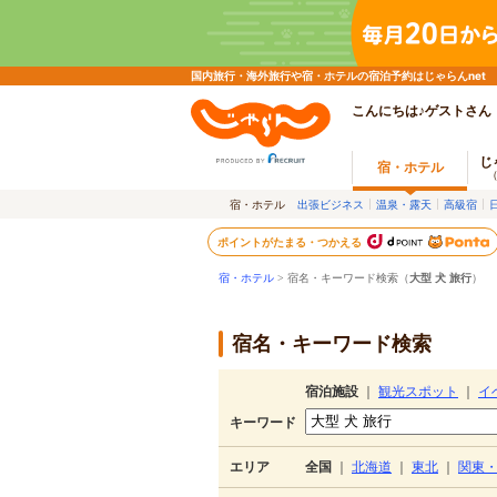
国内旅行・海外旅行や宿・ホテルの宿泊予約はじゃらんnet
こんにちは♪ゲストさん
じ
宿・ホテル
宿・ホテル
出張ビジネス
温泉・露天
高級宿
ポイントがたまる・つかえる
宿・ホテル
> 宿名・キーワード検索（
大型 犬 旅行
）
宿名・キーワード検索
宿泊施設
｜
観光スポット
｜
イ
キーワード
エリア
全国
｜
北海道
｜
東北
｜
関東