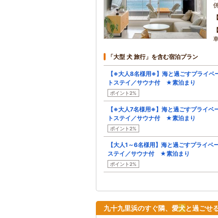
「大型 犬 旅行」を含む宿泊プラン
【※大人8名様用※】海と過ごすプライベ
トステイ／サウナ付 ★素泊まり
ポイント2%
【※大人7名様用※】海と過ごすプライベ
トステイ／サウナ付 ★素泊まり
ポイント2%
【大人1～6名様用】海と過ごすプライベ
ステイ／サウナ付 ★素泊まり
ポイント2%
九十九里浜のすぐ隣、愛
犬
と過ごせ