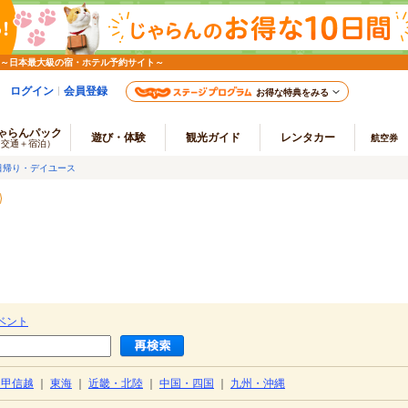
 ～日本最大級の宿・ホテル予約サイト～
ログイン
会員登録
お得な特典をみる
ゃらんパック
遊び・体験
観光ガイド
レンタカー
航空券
（交通＋宿泊）
日帰り・デイユース
ベント
・甲信越
｜
東海
｜
近畿・北陸
｜
中国・四国
｜
九州・沖縄