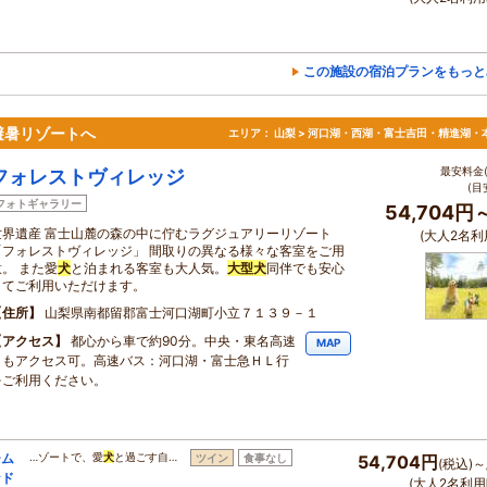
この施設の宿泊プランをもっと
避暑リゾートへ
エリア：
山梨 > 河口湖・西湖・富士吉田・精進湖・
最安料金(
フォレストヴィレッジ
(目
フォトギャラリー
54,704円
世界遺産 富士山麓の森の中に佇むラグジュアリーリゾート
(大人2名利
「フォレストヴィレッジ」 間取りの異なる様々な客室をご用
意。 また愛
犬
と泊まれる客室も大人気。
大型
犬
同伴でも安心
してご利用いただけます。
住所
山梨県南都留郡富士河口湖町小立７１３９－１
アクセス
都心から車で約90分。中央・東名高速
MAP
ともアクセス可。高速バス：河口湖・富士急ＨＬ行
をご利用ください。
ーム
…ゾートで、愛
犬
と過ごす自…
ツイン
食事なし
54,704円
(税込)～
なド
(大人2名利用