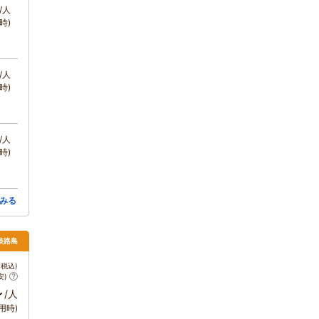
/人
時)
/人
時)
/人
時)
みる
 淡路島
税込)
安)
～
/人
用時)