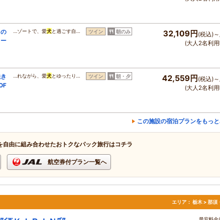
りの
…ゾートで、愛
犬
と過ごす自…
ツイン
朝のみ
32,109円
(税込)～
トー
(大人2名利用
焼き
…れながら、愛
犬
とゆったり…
ツイン
朝・夕
42,559円
(税込)～
OF
(大人2名利用
この施設の宿泊プランをもっと
を自由に組み合わせたおトクなパック旅行はコチラ
航空券付プラン一覧へ
エリア：
栃木 > 那
最安料金(