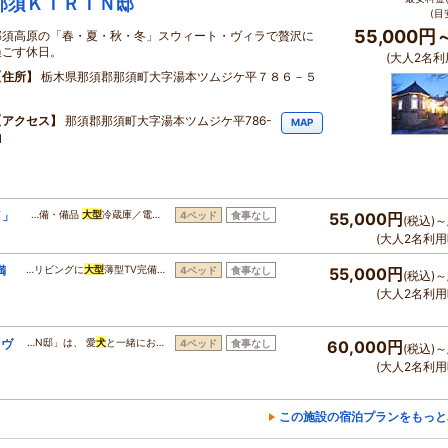
那須ＫＩＲＩＮ邸
(目
55,000円
那須高原の「春・夏・秋・冬」スウィート・ヴィラで贅沢に
過ごす休日。
(大人2名利
住所
栃木県那須郡那須町大字湯本ツムジケ平７８６－５
１
アクセス
那須郡那須町大字湯本ツムジケ平786-
MAP
1
イ」
…備・備品
大型
冷蔵庫／電…
4ベッド
食事なし
55,000円
(税込)～
(大人2名利用
満
…リビングに
大型
薄型TV完備…
4ベッド
食事なし
55,000円
(税込)～
(大人2名利用
トヴ
…N邸」は、 愛
犬
と一緒にお…
4ベッド
食事なし
60,000円
(税込)～
(大人2名利用
この施設の宿泊プランをもっと