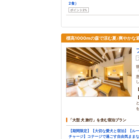
2食）
ポイント2%
標高1000mの森で涼む夏♪爽やかな
「大型 犬 旅行」を含む宿泊プラン
【期間限定】【大切な愛犬と宿泊】【ル
チャージ】コテージで過ごす自由気まま