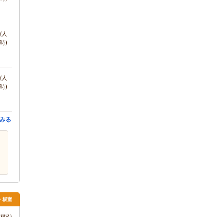
/人
時)
/人
時)
みる
須・板室
税込)