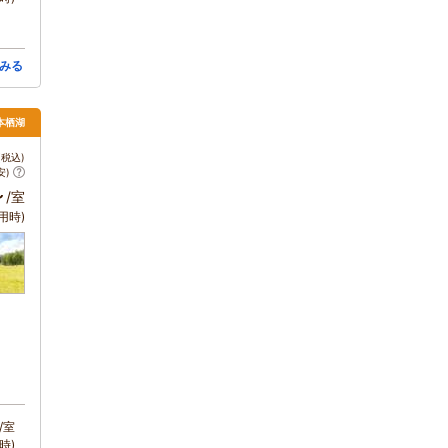
みる
本栖湖
税込)
安)
～
/室
用時)
/室
時)