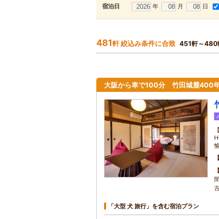
年
月
日
宿泊日
481
軒 絞込み条件に合致
451軒～48
大阪から車で100分 竹田城麓400年の
「大型 犬 旅行」を含む宿泊プラン