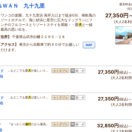
最安料金(
＆ＷＡＮ 九十九里
(目
27,350円
「ワンコの楽園」九十九里浜 海岸入口まで徒歩0分、南欧風の
リゾートホテルで、海に砂浜に星空に広大なドッグランにフ
(大人2名利
レンチのフルコースとリゾートステイを堪能・・愛
犬
と一緒
に最高の思い出を。
住所
千葉県山武市白幡２２９５－２８
アクセス
東京から自動車で約９０分でお越しい
MAP
ただけます。
芝ド
…もどこでも愛
犬
が楽しいス…
セミダブル
朝・夕
27,350円
(税込)～
泊
(大人2名利用
芝ド
…もどこでも愛
犬
が楽しいス…
セミダブル
朝・夕
27,350円
(税込)～
泊
(大人2名利用
ナ
『せっかくの
旅行
だから最高…
セミダブル
朝・夕
32,850円
(税込)～
泊
(大人2名利用