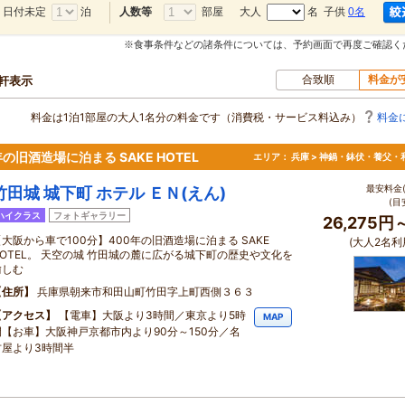
日付未定
泊
部屋
大人
名 子供
0名
人数等
※食事条件などの諸条件については、予約画面で再度ご確認く
合致順
料金が
0軒表示
料金は1泊1部屋の大人1名分の料金です（消費税・サービス料込み）
料金
旧酒造場に泊まる SAKE HOTEL
エリア：
兵庫 > 神鍋・鉢伏・養父・
最安料金(
竹田城 城下町 ホテル ＥＮ(えん)
(目
ハイクラス
フォトギャラリー
26,275円
【大阪から車で100分】400年の旧酒造場に泊まる SAKE
(大人2名利
HOTEL。 天空の城 竹田城の麓に広がる城下町の歴史や文化を
愉しむ
住所
兵庫県朝来市和田山町竹田字上町西側３６３
アクセス
【電車】大阪より3時間／東京より5時
MAP
間【お車】大阪神戸京都市内より90分～150分／名
古屋より3時間半