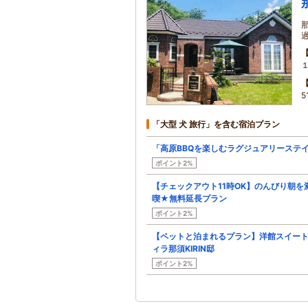
5
「大型 犬 旅行」を含む宿泊プラン
「高原BBQを楽しむラグジュアリーステ
ポイント2%
【チェックアウト11時OK】のんびり朝を
喫★無料延長プラン
ポイント2%
【ペットと泊まれるプラン】洋館スイー
ィラ那須KIRIN邸
ポイント2%