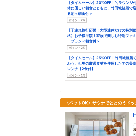
【タイムセール】20%OFF！＼ラウンジ
体に優しい朝食とともに、竹田城跡麓で
る朝＜朝食付＞
ポイント2%
【子連れ旅行応援！大型連休だけの特別
格】お子様半額！家族で楽しむ特別ファ
ープラン＜朝食付＞
ポイント2%
【タイムセール】25%OFF！竹田城跡麓
わう、但馬の厳選食材を使用した旬の美
レンチ【2食付】
ポイント2%
〈ペットOK〉サウナでととのうドッ