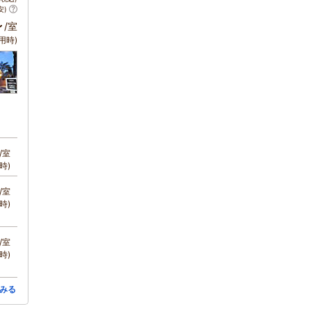
安)
～
/室
用時)
/室
時)
/室
時)
/室
時)
みる