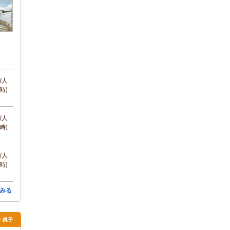
/人
時)
/人
時)
/人
時)
みる
・銚子