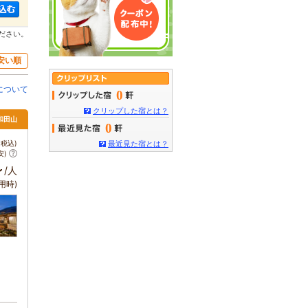
ださい。
安い順
について
0
クリップした宿とは？
和田山
0
税込)
最近見た宿とは？
安)
～
/人
用時)