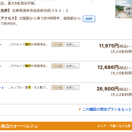
併設。最大8名宿泊可能。
住所
兵庫県洲本市由良町内田３９２－２
アクセス
大阪駅から車で約1時間半。徳島駅から
MAP
車で約45分。
ー
…でグループ
旅行
や長期滞在…
その他
食事なし
11,975円
(税込)～
(大人6名利用
ー
…でグループ
旅行
や長期滞在…
その他
食事なし
12,686円
(税込)～
(大人6名利用
ート
…カップル・愛
犬
・大人数で…
その他
食事なし
26,900円
(税込)～
(大人2名利用
この施設の宿泊プランをもっと
る海辺のオーベルジュ
エリア：
千葉 > 九十九里