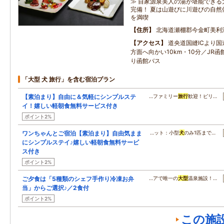
≫ 自家源泉美人の湯が堪能できる
完備！ 夏は山遊びに川遊びの自然
を満喫
住所
北海道瀬棚郡今金町美利
アクセス
道央道国縫ICより国
方面へ向かい10km・10分／JR
り函館バス
「大型 犬 旅行」を含む宿泊プラン
【素泊まり】自由に＆気軽にシンプルステ
…ファミリー
旅行
歓迎！ピリ…
イ！嬉しい軽朝食無料サービス付き
ポイント2%
ワンちゃんとご宿泊【素泊まり】自由気まま
…ット：小型
犬
のみ1匹まで…
にシンプルステイ♪嬉しい軽朝食無料サービ
ス付き
ポイント2%
ご夕食は「5種類のシェフ手作り冷凍お弁
…アで唯一の
大型
温泉施設！…
当」からご選択♪／2食付
ポイント2%
この施