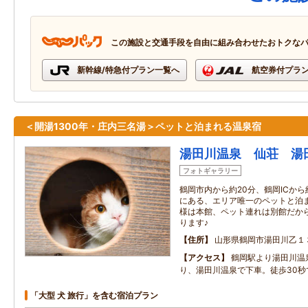
この施設と交通手段を自由に組み合わせたおトクな
新幹線/特急付プラン一覧へ
航空券付プラ
＜開湯1300年・庄内三名湯＞ペットと泊まれる温泉宿
湯田川温泉 仙荘 湯
フォトギャラリー
鶴岡市内から約20分、鶴岡ICから
にある、エリア唯一のペットと泊ま
様は本館、ペット連れは別館だから
ります♪
住所
山形県鶴岡市湯田川乙１
アクセス
鶴岡駅より湯田川温
り、湯田川温泉で下車。徒歩30秒
「大型 犬 旅行」を含む宿泊プラン