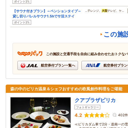
ポイント2%
【サウナ付きプラン】～ペンションタイプ～
…子レンジ、
大型
テレビ、ケ…
貸し切りバレルサウナ1.5hでサ活ステイ
ポイント2%
この施
この施設と交通手段を自由に組み合わせたおトクな
航空券付プラン一覧へ
航空券付プラン
森の中のピリカ温泉＆シェフおすすめの欧風創作料理をご堪能
クアプラザピリカ
フォトギャラリー
4.2
402件
≪ピリカダム車で2分・道南一の雪