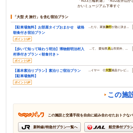
「N33三輪釈迦」「N32岩井山
かいミュージアム下車すぐ
「大型 犬 旅行」を含む宿泊プラン
【駐車場無料】お部屋タイプおまかせ 破格
…たり、家族
旅行
が急に決ま…
朝食付き宿泊プラン
ポイントUP
【歩いて知って味わう明治】博物館明治村入
…て、 愛知県
犬
山市郊外、…
村券付きプラン＜朝食付き＞
ポイントUP
【基本素泊りプラン】素泊りご宿泊プラン
…イヤー ○
大型
液晶テレビ…
【駐車場無料】
ポイントUP
この施
この施設と交通手段を自由に組み合わせたおトクな
新幹線/特急付プラン一覧へ
航空券付プラ