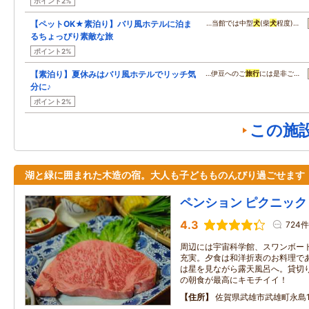
ポイント2%
【ペットOK★素泊り】バリ風ホテルに泊ま
…当館では中型
犬
(柴
犬
程度)…
るちょっぴり素敵な旅
ポイント2%
【素泊り】夏休みはバリ風ホテルでリッチ気
…伊豆へのご
旅行
には是非ご…
分に♪
ポイント2%
この施
湖と緑に囲まれた木造の宿。大人も子どもものんびり過ごせます
ペンション ピクニック
4.3
724件
周辺には宇宙科学館、スワンボー
充実。夕食は和洋折衷のお料理で
は星を見ながら露天風呂へ。貸切
の朝食が最高にキモチイイ！
住所
佐賀県武雄市武雄町永島1