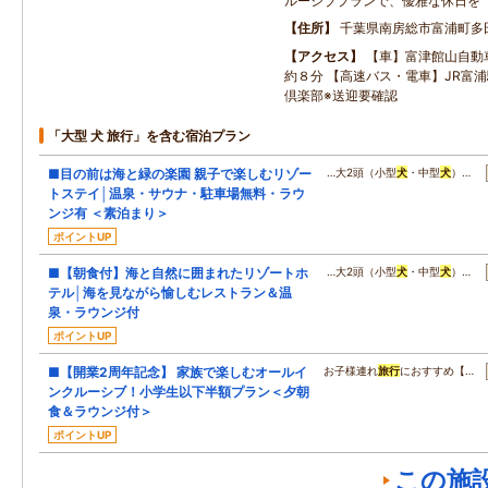
ルーシブプランで、優雅な休日を
住所
千葉県南房総市富浦町多
アクセス
【車】富津館山自動
約８分 【高速バス・電車】JR富
倶楽部※送迎要確認
「大型 犬 旅行」を含む宿泊プラン
■目の前は海と緑の楽園 親子で楽しむリゾー
…大2頭（小型
犬
・中型
犬
）…
トステイ│温泉・サウナ・駐車場無料・ラウ
ンジ有 ＜素泊まり＞
ポイントUP
■【朝食付】海と自然に囲まれたリゾートホ
…大2頭（小型
犬
・中型
犬
）…
テル│海を見ながら愉しむレストラン＆温
泉・ラウンジ付
ポイントUP
■【開業2周年記念】 家族で楽しむオールイ
お子様連れ
旅行
におすすめ【…
ンクルーシブ！小学生以下半額プラン＜夕朝
食＆ラウンジ付＞
ポイントUP
この施