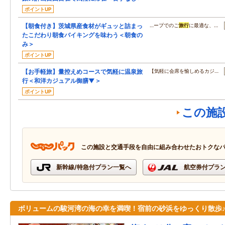
ポイントUP
【朝食付き】茨城県産食材がギュッと詰まっ
…ープでのご
旅行
に最適な、…
たこだわり朝食バイキングを味わう＜朝食の
み＞
ポイントUP
【お手軽旅】量控えめコースで気軽に温泉旅
【気軽に会席を愉しめるカジ…
行＜和洋カジュアル御膳▼＞
ポイントUP
この施
この施設と交通手段を自由に組み合わせたおトクな
新幹線/特急付プラン一覧へ
航空券付プラ
ボリュームの駿河湾の海の幸を満喫！宿前の砂浜をゆっくり散歩