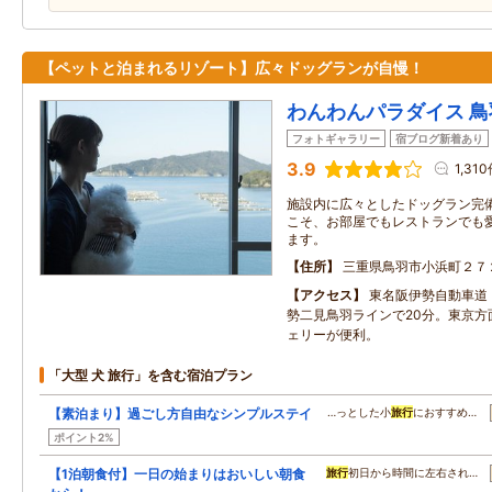
【ペットと泊まれるリゾート】広々ドッグランが自慢！
わんわんパラダイス 鳥
フォトギャラリー
宿ブログ新着あり
3.9
1,31
施設内に広々としたドッグラン完
こそ、お部屋でもレストランでも
ます。
住所
三重県鳥羽市小浜町２７
アクセス
東名阪伊勢自動車道「
勢二見鳥羽ラインで20分。東京方
ェリーが便利。
「大型 犬 旅行」を含む宿泊プラン
【素泊まり】過ごし方自由なシンプルステイ
…っとした小
旅行
におすすめ…
ポイント2%
【1泊朝食付】一日の始まりはおいしい朝食
旅行
初日から時間に左右され…