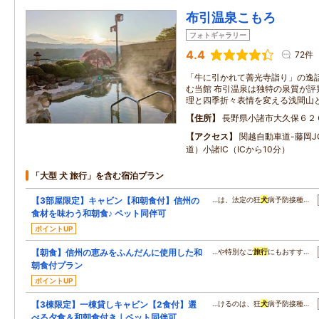
布引温泉こもろ
フォトギャラリー
4.4
72件
「牛に引かれて善光寺詣り」の逸
む当館 布引温泉は独特の泉質が評
理と四季折々表情を変える浅間山
住所
長野県小諸市大久保６２
アクセス
関越自動車道-藤岡J
道）小諸IC（ICから10分）
「大型 犬 旅行」を含む宿泊プラン
【3部屋限定】キャビン【和朝食付】信州の
…は、法定の狂
犬
病予防接種…
食材を味わう和朝食♪ ペット同伴可
ポイントUP
【朝食】信州の恵みをふんだんに使用した和
…や特別なご
旅行
にもおすす…
朝食付プラン
ポイントUP
【3棟限定】一棟貸しキャビン【2食付】選
…けるのは、狂
犬
病予防接種…
べる夕食＆和朝食付き｜ペット同伴可