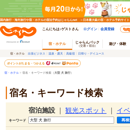
国内旅行・海外旅行や宿・ホテルの宿泊予約はじゃらんnet ～日本最大級の宿・ホテル予約サイト
こんにちは♪ゲストさん
ログイン
会員登録
じゃらんパック
宿・ホテル
遊び・体験
（交通＋宿泊）
宿・ホテル
出張ビジネス
温泉・露天
高級宿
日帰り・デイユース
ポイントがたまる・つかえる
宿・ホテル
> 宿名・キーワード検索（
大型 犬 旅行
）
宿名・キーワード検索
宿泊施設
｜
観光スポット
｜
イ
キーワード