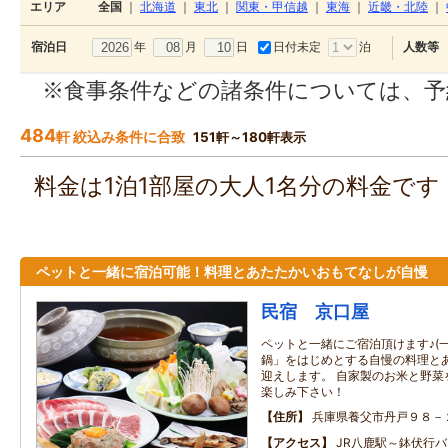
エリア
全国
｜
北海道
｜
東北
｜
関東・甲信越
｜
東海
｜
近畿・北陸
｜
年
月
日
日付未定
泊
宿泊日
人数等
※食事条件などの諸条件については、予
484
軒 絞込み条件に合致
151軒～180軒表示
料金は1泊1部屋の大人1名分の料金で
ペットと一緒に宿泊可能！料理とあたたかいおもてなしが自慢
民宿 京口屋
ペットと一緒にご宿泊頂けます♪(一
鍋」をはじめとする自慢の料理と
迎えします。 自家製のお米と野菜
楽しみ下さい！
住所
兵庫県養父市丹戸９８－
アクセス
JR八鹿駅～鉢伏行