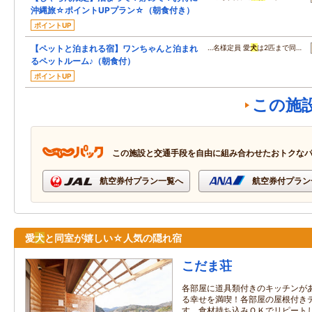
沖縄旅☆ポイントUPプラン☆（朝食付き）
ポイントUP
【ペットと泊まれる宿】ワンちゃんと泊まれ
…名様定員 愛
犬
は2匹まで同…
るペットルーム♪（朝食付）
ポイントUP
この施
この施設と交通手段を自由に組み合わせたおトクな
航空券付プラン一覧へ
航空券付プラン
愛
犬
と同室が嬉しい☆人気の隠れ宿
こだま荘
各部屋に道具類付きのキッチンがあ
る幸せを満喫！各部屋の屋根付き
す。食材持ち込みＯＫでリピート