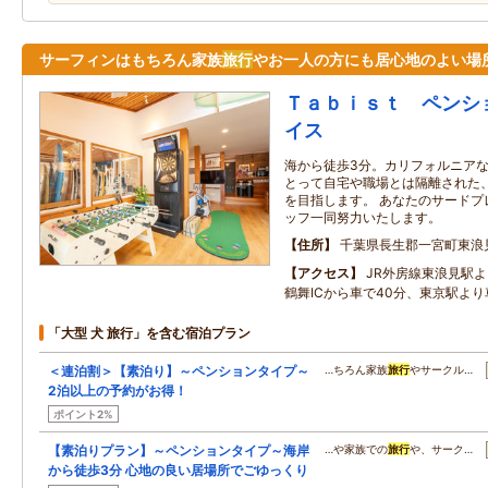
サーフィンはもちろん家族
旅行
やお一人の方にも居心地のよい場
Ｔａｂｉｓｔ ペンシ
イス
海から徒歩3分。カリフォルニア
とって自宅や職場とは隔離された
を目指します。 あなたのサードプ
ッフ一同努力いたします。
住所
千葉県長生郡一宮町東浪
アクセス
JR外房線東浪見駅よ
鶴舞ICから車で40分、東京駅より
「大型 犬 旅行」を含む宿泊プラン
＜連泊割＞【素泊り】～ペンションタイプ～
…ちろん家族
旅行
やサークル…
2泊以上の予約がお得！
ポイント2%
【素泊りプラン】～ペンションタイプ～海岸
…や家族での
旅行
や、サーク…
から徒歩3分 心地の良い居場所でごゆっくり