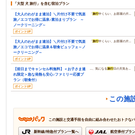
「大型 犬 旅行」を含む宿泊プラン
【大人のわがまま連泊】＼片付け不要で気楽
「
旅行
中くらい、お部屋の片…
旅／エコでお得に温泉♪素泊まりプラン ～
ノークリーニング～
ポイントUP
【大人のわがまま連泊】＼片付け不要で気楽
「
旅行
中くらい、お部屋の片…
旅／エコでお得に温泉＆朝食ビュッフェ～ノ
ークリーニング～
ポイントUP
【前日までキャンセル料無料】＜お子さま連
…、気になる
旅行
日の天気を…
れ限定＞急な発熱も安心♪ファミリー応援プ
ラン（朝食付）
ポイントUP
この施
この施設と交通手段を自由に組み合わせたおトクな
新幹線/特急付プラン一覧へ
航空券付プラ