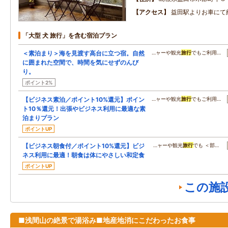
アクセス
益田駅よりお車にて
「大型 犬 旅行」を含む宿泊プラン
＜素泊まり＞海を見渡す高台に立つ宿。自然
…ャーや観光
旅行
でもご利用…
に囲まれた空間で、時間を気にせずのんび
り。
ポイント2%
【ビジネス素泊／ポイント10%還元】ポイン
…ャーや観光
旅行
でもご利用…
ト10％還元！出張やビジネス利用に最適な素
泊まりプラン
ポイントUP
【ビジネス朝食付／ポイント10%還元】ビジ
…ャーや観光
旅行
でも ＜部…
ネス利用に最適！朝食は体にやさしい和定食
ポイントUP
この施
■浅間山の絶景で湯浴み■地産地消にこだわったお食事