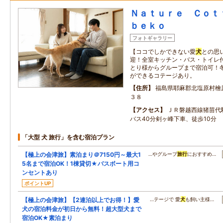
Ｎａｔｕｒｅ Ｃｏｔ
ｂｅｋｏ
フォトギャラリー
【ココでしかできない愛
犬
との思
迎！全室キッチン・バス・トイレ付で
とり様からグループまで宿泊可！冬
ができるコテージあり。
住所
福島県耶麻郡北塩原村檜
３８
アクセス
ＪＲ磐越西線猪苗代
バス40分剣ヶ峰下車、徒歩10分
「大型 犬 旅行」を含む宿泊プラン
【極上の会津旅】素泊まり＠7150円～最大1
…やグループ
旅行
におすすめ…
5名まで宿泊OK！1棟貸切★バスボート用コ
ンセントあり
ポイントUP
【極上の会津旅】【2連泊以上でお得！】愛
…テージで 愛
犬
も飼い主様…
犬の宿泊料金が初日から無料！超大型犬まで
宿泊OK★素泊まり