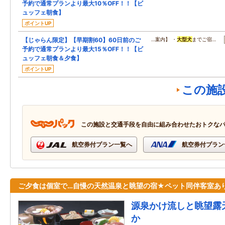
予約で通常プランより最大10％OFF！！【ビ
ュッフェ朝食】
ポイントUP
【じゃらん限定】【早期割60】60日前のご
…案内】 ・
大型
犬
までご宿…
予約で通常プランより最大15％OFF！！【ビ
ュッフェ朝食＆夕食】
ポイントUP
この施
この施設と交通手段を自由に組み合わせたおトクな
航空券付プラン一覧へ
航空券付プラン
ご夕食は個室で…自慢の天然温泉と眺望の宿★ペット同伴客室あ
源泉かけ流しと眺望露
か