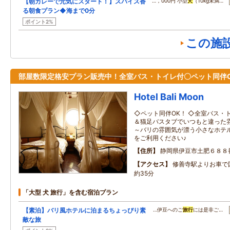
【朝カレーで元気にスタート！】スパイス香
…，000円 小型
犬
（10kg未満…
る朝食プラン◆海まで0分
ポイント2%
この施
部屋数限定格安プラン販売中！全室バス・トイレ付〇ペット同伴O
Hotel Bali Moon
◇ペット同伴OK！ ◇全室バス・
＆猫足バスタブでいつもと違った
～バリの雰囲気が漂う小さなホテル
をご利用ください♪
住所
静岡県伊豆市土肥６８８
アクセス
修善寺駅よりお車で国
約35分
「大型 犬 旅行」を含む宿泊プラン
【素泊】バリ風ホテルに泊まるちょっぴり素
…伊豆へのご
旅行
には是非ご…
敵な旅