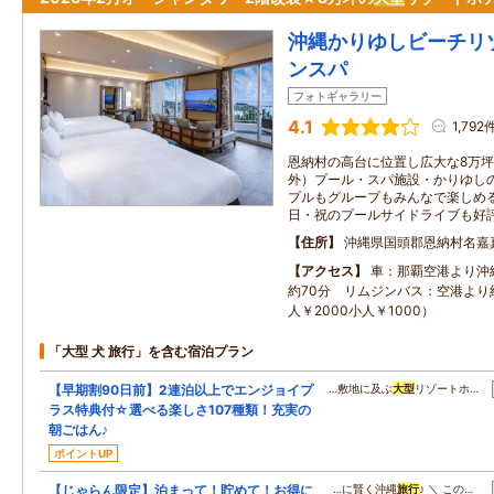
沖縄かりゆしビーチリ
ンスパ
フォトギャラリー
4.1
1,792
恩納村の高台に位置し広大な8万
外）プール・スパ施設・かりゆし
プルもグループもみんなで楽しめ
日・祝のプールサイドライブも好
住所
沖縄県国頭郡恩納村名嘉真
アクセス
車：那覇空港より沖
約70分 リムジンバス：空港より約
人￥2000小人￥1000）
「大型 犬 旅行」を含む宿泊プラン
【早期割90日前】2連泊以上でエンジョイプ
…敷地に及ぶ
大型
リゾートホ…
ラス特典付☆選べる楽しさ107種類！充実の
朝ごはん♪
ポイントUP
【じゃらん限定】泊まって！貯めて！お得に
…に賢く沖縄
旅行
♪ ＼ この…