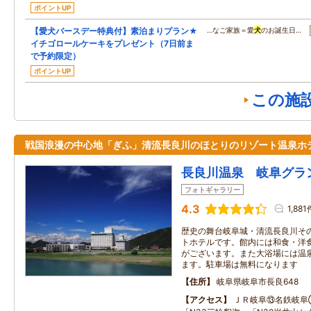
ポイントUP
【愛犬バースデー特典付】素泊まりプラン★
…なご家族＝愛
犬
のお誕生日…
イチゴロールケーキをプレゼント（7日前ま
で予約限定）
ポイントUP
この施
戦国浪漫の中心地「ぎふ」清流長良川のほとりのリゾート温泉ホ
長良川温泉 岐阜グラ
フォトギャラリー
4.3
1,881
歴史の舞台岐阜城・清流長良川そ
トホテルです。館内には和食・洋
がございます。また大浴場には温
ます。駐車場は無料になります
住所
岐阜県岐阜市長良648
アクセス
ＪＲ岐阜⑬名鉄岐阜