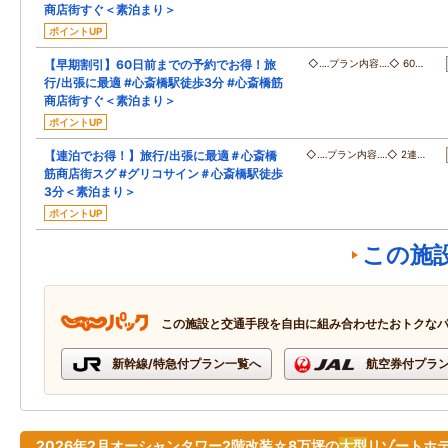
商店街すぐ＜素泊まり＞
ポイントUP
【早期割引】60日前までの予約でお得！旅
◇‥‥プラン内容‥‥◇ 60…
行/出張に最適 #心斎橋駅徒歩3分 #心斎橋筋
商店街すぐ＜素泊まり＞
ポイントUP
【連泊でお得！】旅行/出張に最適＃心斎橋
◇‥‥プラン内容‥‥◇ 2連…
筋商店街スグ #グリコサイン＃心斎橋駅徒歩
3分＜素泊まり＞
ポイントUP
この施
この施設と交通手段を自由に組み合わせたおトクな
新幹線/特急付プラン一覧へ
航空券付プラ
2026年2月オーシャンタワー2階改装☆8万坪の
大型
リゾートホ