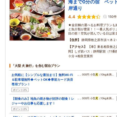
海まで0分の宿 ペッ
岸通り
4.4
150件
★金目鯛の選べるお料理プランも
と魚介類が豊富！！一番人気ボリ
目の前！空気が澄んでいる日は富
住所
静岡県牧之原市須々木２
アクセス
【車】東名相良牧之原
岡】しず鉄バス：静岡駅前（11番
０分→相良営業所
「大型 犬 旅行」を含む宿泊プラン
お気軽に【シンプルな素泊まり】無料Wi-Fi
…，000円 小型
犬
（10kg未満…
＆駐車場無料◆ペットOK◆事前カード決済
専用プラン！
ポイント2%
【朝食のみ】地魚の焼き物が好評の朝食！レ
…，000円 小型
犬
（10kg未満…
ジャーやお仕事も応援します！
ポイント2%