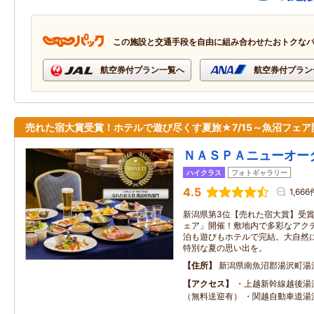
この施設と交通手段を自由に組み合わせたおトクな
航空券付プラン一覧へ
航空券付プラン
売れた宿大賞受賞！ホテルで遊び尽くす夏旅★7/15～魚沼フェア
ＮＡＳＰＡニューオー
ハイクラス
フォトギャラリー
4.5
1,666
新潟県第3位【売れた宿大賞】受賞！
ェア」開催！敷地内で多彩なアク
泊も遊びもホテルで完結。大自然
特別な夏の思い出を。
住所
新潟県南魚沼郡湯沢町湯沢2
アクセス
・上越新幹線越後湯
（無料送迎有） ・関越自動車道湯沢