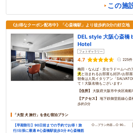
この施
《お得なクーポン配布中》「心斎橋駅」より徒歩約3分の好立地
DEL style 大阪心斎橋 b
Hotel
フォトギャラリー
4.7
225件
梅田・なんば・京セラドームへの
犬
と泊まれるお部屋も好評♪お部屋
朝食は人気イタリアン「SALVATORE
て！大阪名物もございます♪
住所
大阪府大阪市中央区南船
アクセス
地下鉄御堂筋線心斎
歩約3分
「大型 犬 旅行」を含む宿泊プラン
【早期割引】90日前までの予約でお得！旅
◇‥‥プラン内容‥‥◇ 90…
行/出張に最適 #心斎橋駅徒歩3分 #心斎橋筋