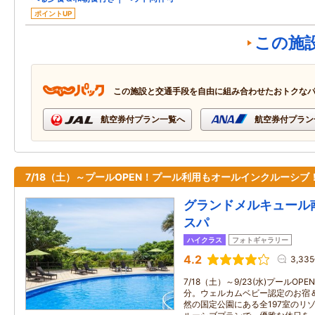
ポイントUP
この施
この施設と交通手段を自由に組み合わせたおトクな
航空券付プラン一覧へ
航空券付プラン
7/18（土）～プールOPEN！プール利用もオールインクルーシブ
グランドメルキュール
スパ
ハイクラス
フォトギャラリー
4.2
3,33
7/18（土）～9/23(水)プールOP
分。ウェルカムベビー認定のお宿
然の国定公園にある全197室のリ