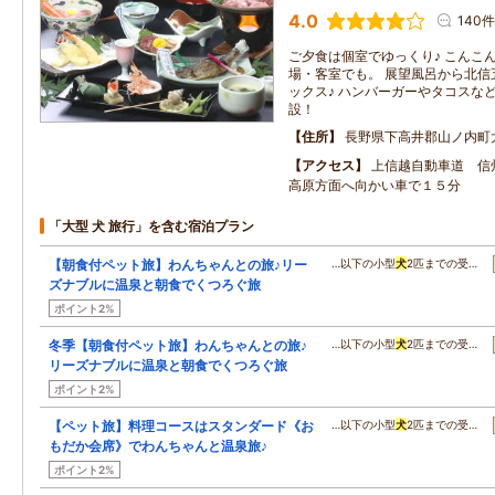
4.0
140件
ご夕食は個室でゆっくり♪ こんこ
場・客室でも。 展望風呂から北信
ックス♪ ハンバーガーやタコスな
設！
住所
長野県下高井郡山ノ内町
アクセス
上信越自動車道 信
高原方面へ向かい車で１５分
「大型 犬 旅行」を含む宿泊プラン
【朝食付ペット旅】わんちゃんとの旅♪リー
…以下の小型
犬
2匹までの受…
ズナブルに温泉と朝食でくつろぐ旅
ポイント2%
冬季【朝食付ペット旅】わんちゃんとの旅♪
…以下の小型
犬
2匹までの受…
リーズナブルに温泉と朝食でくつろぐ旅
ポイント2%
【ペット旅】料理コースはスタンダード《お
…以下の小型
犬
2匹までの受…
もだか会席》でわんちゃんと温泉旅♪
ポイント2%