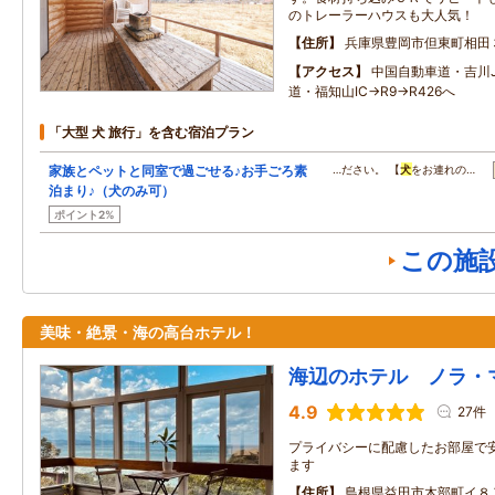
のトレーラーハウスも大人気！
住所
兵庫県豊岡市但東町相田
アクセス
中国自動車道・吉川
道・福知山IC→R9→R426へ
「大型 犬 旅行」を含む宿泊プラン
家族とペットと同室で過ごせる♪お手ごろ素
…ださい。 【
犬
をお連れの…
泊まり♪（犬のみ可）
ポイント2%
この施
美味・絶景・海の高台ホテル！
海辺のホテル ノラ・
4.9
27件
プライバシーに配慮したお部屋で
ます
住所
島根県益田市木部町イ８