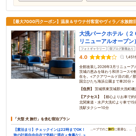
【最大7000円クーポン】温泉＆サウナ付客室やヴィラ／水族館
大洗パークホテル（２
リニューアルオープン
フォトギャラリー
宿ブログ新着あり
4.0
1,45
全館改装し2026年3月リニューア
茨城の恵みを味わう和洋コースや
在を。<アクアワールド目の前／那
国立ひたち海浜公園まで車20分＞
住所
茨城県東茨城郡大洗町磯
アクセス
【都心よりお車で約
北関東道・水戸大洗ICより車で1
洗駅タクシー10分
「大型 犬 旅行」を含む宿泊プラン
【素泊まり】チェックインは22時までOK！
…ープでのご
旅行
に最適な、…
旅の計画自由自在で気軽に滞在＜食事なし＞