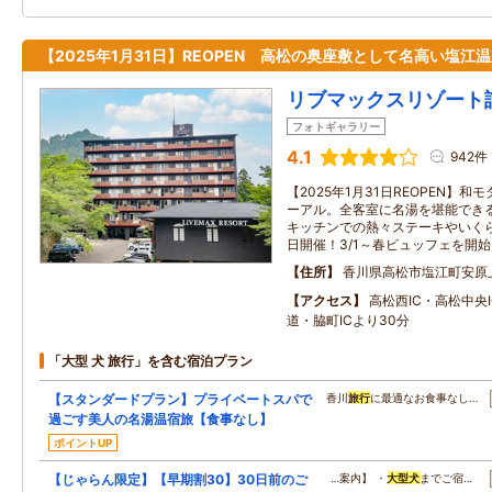
【2025年1月31日】REOPEN 高松の奥座敷として名高い塩江
リブマックスリゾート
フォトギャラリー
4.1
942件
【2025年1月31日REOPEN】
ーアル。全客室に名湯を堪能でき
キッチンでの熱々ステーキやいく
日開催！3/1～春ビュッフェを開始
住所
香川県高松市塩江町安原
アクセス
高松西IC・高松中央
道・脇町ICより30分
「大型 犬 旅行」を含む宿泊プラン
【スタンダードプラン】プライベートスパで
香川
旅行
に最適なお食事なし…
過ごす美人の名湯温宿旅【食事なし】
ポイントUP
【じゃらん限定】【早期割30】30日前のご
…案内】 ・
大型
犬
までご宿…