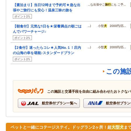
【素泊まり】当日12時まで予約可★急な出
…な出張やご
旅行
にも ご予…
張やご旅行にも安心！温泉三昧の旅を
ポイント2%
【朝食付】元気な1日を★栄養満点の朝ごは
…) 小型
犬
2000円/匹…
んでパワーチャージ♪
ポイント2%
【2食付】迷ったらコレ★人気No.１！庄内
…) 小型
犬
2000円/匹…
の山海の幸を堪能♪スタンダードプラン
ポイント2%
この施
この施設と交通手段を自由に組み合わせたおトクな
航空券付プラン一覧へ
航空券付プラン
ペットと一緒にコテージステイ。ドッグラン2ヶ所！超
大型
犬
まで