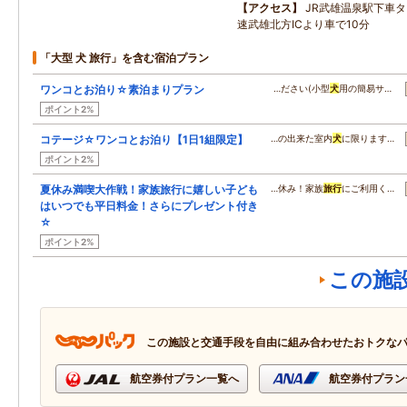
アクセス
JR武雄温泉駅下車
速武雄北方ICより車で10分
「大型 犬 旅行」を含む宿泊プラン
ワンコとお泊り☆素泊まりプラン
…ださい(小型
犬
用の簡易サ…
ポイント2%
コテージ☆ワンコとお泊り【1日1組限定】
…の出来た室内
犬
に限ります…
ポイント2%
夏休み満喫大作戦！家族旅行に嬉しい子ども
…休み！家族
旅行
にご利用く…
はいつでも平日料金！さらにプレゼント付き
☆
ポイント2%
この施
この施設と交通手段を自由に組み合わせたおトクな
航空券付プラン一覧へ
航空券付プラン