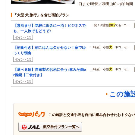
口まで1時間／和田山IC～約1時間
「大型 犬 旅行」を含む宿泊プラン
【素泊まり】気軽に田舎に一泊！ビジネスで
…発！の家族
旅行
でも♪ コ…
も、一人旅でもどうぞ♪
ポイント2%
【朝食付き】朝ごはんは欠かせない！宿でゆ
…料金】 小型
犬
、ネコ、そ…
っくり朝食
ポイント2%
【選べる鍋】自家製のお米に合う♪豚みそ鍋o
…料金】 小型
犬
、ネコ、そ…
r鴨鍋【二食付き】
ポイント2%
この施
この施設と交通手段を自由に組み合わせたおトクな
航空券付プラン一覧へ