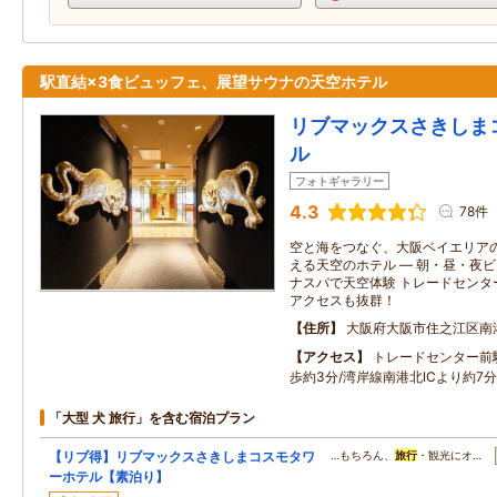
駅直結×3食ビュッフェ、展望サウナの天空ホテル
リブマックスさきしま
ル
フォトギャラリー
4.3
78件
空と海をつなぐ、大阪ベイエリアの
える天空のホテル ― 朝・昼・夜
ナスパで天空体験 トレードセンタ
アクセスも抜群！
住所
大阪府大阪市住之江区南
アクセス
トレードセンター前
歩約3分/湾岸線南港北ICより約7分
「大型 犬 旅行」を含む宿泊プラン
【リブ得】リブマックスさきしまコスモタワ
…もちろん、
旅行
・観光にオ…
ーホテル【素泊り】