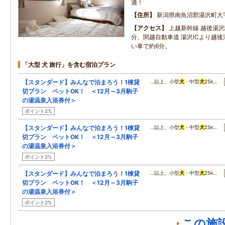
適！
住所
新潟県南魚沼郡湯沢町大
アクセス
上越新幹線 越後湯沢
分、関越自動車道 湯沢ICより越
い車で約6分。
「大型 犬 旅行」を含む宿泊プラン
【スタンダード】みんなで泊まろう！1棟貸
…以上、小型
犬
・中型
犬
25k…
切プラン ペットOK！ ＜12月～3月駒子
の湯温泉入浴券付＞
ポイント2%
【スタンダード】みんなで泊まろう！1棟貸
…以上、小型
犬
・中型
犬
25k…
切プラン ペットOK！ ＜12月～3月駒子
の湯温泉入浴券付＞
ポイント2%
【スタンダード】みんなで泊まろう！1棟貸
…以上、小型
犬
・中型
犬
25k…
切プラン ペットOK！ ＜12月～3月駒子
の湯温泉入浴券付＞
ポイント2%
この施