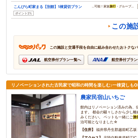
こんぴら町家まる【別館】1棟貸切プラン
…可能！家族
旅行
・グループ…
ポイント2%
この施
この施設と交通手段を自由に組み合わせたおトクな
航空券付プラン一覧へ
航空券付プラン
リノベーションされた古民家で昭和の時間を楽しむ♪一棟貸しもO
農家民宿山いちご
館内はリノベーション済みの為、
ます。 都会の騒々しさから少し離
みください。 ペットも一緒にご
旅
泊可能となりました☆
住所
福井県丹生郡越前町乙坂
アクセス
北陸自動車道鯖江IC