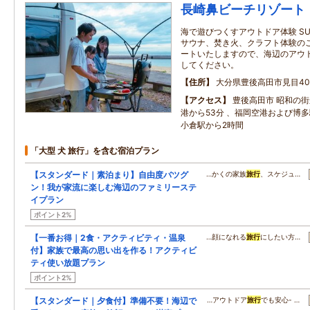
長崎鼻ビーチリゾート
海で遊びつくすアウトドア体験 S
サウナ、焚き火、クラフト体験のご
ートいたしますので、海辺のアウ
してください。
住所
大分県豊後高田市見目408
アクセス
豊後高田市 昭和の街
港から53分 、福岡空港および博
小倉駅から2時間
「大型 犬 旅行」を含む宿泊プラン
【スタンダード｜素泊まり】自由度バツグ
…かくの家族
旅行
、スケジュ…
ン！我が家流に楽しむ海辺のファミリーステ
イプラン
ポイント2%
【一番お得｜2食・アクティビティ・温泉
…顔になれる
旅行
にしたい方…
付】家族で最高の思い出を作る！アクティビ
ティ使い放題プラン
ポイント2%
【スタンダード｜夕食付】準備不要！海辺で
…アウトドア
旅行
でも安心- …