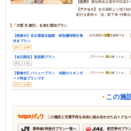
住所
愛知県名古屋市中区栄3-9
アクセス
名古屋駅より地下鉄
駅行き乗車⇒「栄」駅下車→8番出
「大型 犬 旅行」を含む宿泊プラン
【朝食付】名古屋港水族館 特別優待割引券
…全天候型の
大型
水族館です…
付きプラン
ポイントUP
【当日限定】直前割プラン
…ブリパーク
犬
山城 リトル…
ポイント2%
【朝食付】バリュープラン 当館のスタンダ
…ブリパーク
犬
山城 リトル…
ード料金プランです
ポイントUP
この施
この施設と交通手段を自由に組み合わせたおトクな
新幹線/特急付プラン一覧へ
航空券付プラ