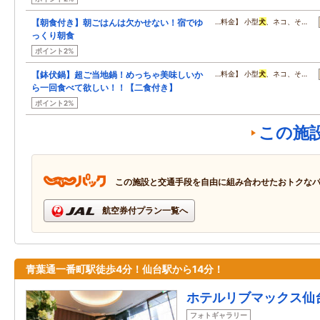
【朝食付き】朝ごはんは欠かせない！宿でゆ
…料金】 小型
犬
、ネコ、そ…
っくり朝食
ポイント2%
【鉢伏鍋】超ご当地鍋！めっちゃ美味しいか
…料金】 小型
犬
、ネコ、そ…
ら一回食べて欲しい！！【二食付き】
ポイント2%
この施
この施設と交通手段を自由に組み合わせたおトクな
航空券付プラン一覧へ
青葉通一番町駅徒歩4分！仙台駅から14分！
ホテルリブマックス仙
フォトギャラリー