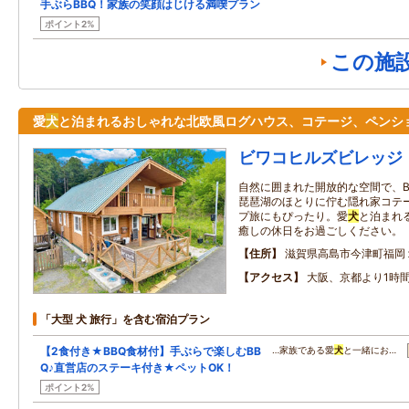
手ぶらBBQ！家族の笑顔はじける満喫プラン
ポイント2%
この施
愛
犬
と泊まれるおしゃれな北欧風ログハウス、コテージ、ペンシ
ビワコヒルズビレッジ
自然に囲まれた開放的な空間で、B
琵琶湖のほとりに佇む隠れ家コテ
プ旅にもぴったり。愛
犬
と泊まれ
癒しの休日をお過ごしください。
住所
滋賀県高島市今津町福岡
アクセス
大阪、京都より1時
「大型 犬 旅行」を含む宿泊プラン
【2食付き★BBQ食材付】手ぶらで楽しむBB
…家族である愛
犬
と一緒にお…
Q♪直営店のステーキ付き★ペットOK！
ポイント2%