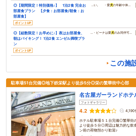
◎【期間限定！特別価格♪】 1泊2食 完全お
…い。 ・愛
犬
の年齢や体…
部屋食プラン 【夕食：お部屋食/朝食：お
部屋食】
ポイントUP
◎【組数限定！お早めに♪】夜はお部屋食、
…・ピーナは愛
犬
のみ同伴可…
朝はバイキング！ 1泊2食 エンゼル満喫プラ
ン
ポイントUP
この施
駐車場51台完備◎地下鉄栄駅より徒歩5分◎栄の繁華街中心部
名古屋ガーランドホテ
フォトギャラリー
4.2
4,19
ホテル駐車場５１台完備◎繁華街
より徒歩５分◎周辺は魅力的な飲
ン前の荷物預かり歓迎♪