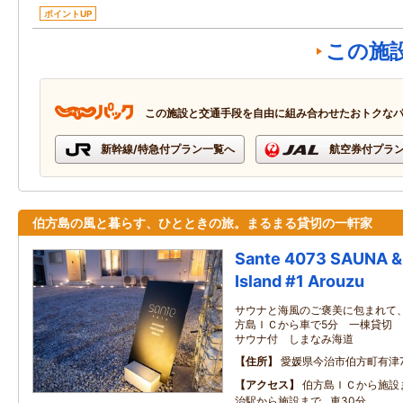
ポイントUP
この施
この施設と交通手段を自由に組み合わせたおトクな
新幹線/特急付プラン一覧へ
航空券付プラ
伯方島の風と暮らす、ひとときの旅。まるまる貸切の一軒家
Sante 4073 SAUNA &
Island #1 Arouzu
サウナと海風のご褒美に包まれて、
方島ＩＣから車で5分 一棟貸切 最
サウナ付 しまなみ海道
住所
愛媛県今治市伯方町有津7
アクセス
伯方島ＩＣから施設まで
治駅から施設まで…車30分