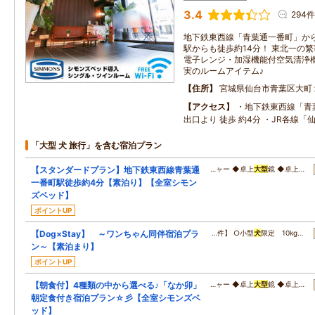
3.4
294件
地下鉄東西線「青葉通一番町」から
駅からも徒歩約14分！ 東北一の
電子レンジ・加湿機能付空気清浄
実のルームアイテム♪
住所
宮城県仙台市青葉区大町
アクセス
・地下鉄東西線「青
出口より 徒歩 約4分 ・JR各線「
「大型 犬 旅行」を含む宿泊プラン
【スタンダードプラン】地下鉄東西線青葉通
…ャー ◆卓上
大型
鏡 ◆卓上…
一番町駅徒歩約4分【素泊り】【全室シモン
ズベッド】
ポイントUP
【Dog×Stay】 ～ワンちゃん同伴宿泊プラ
…件】 ○小型
犬
限定 10kg…
ン～【素泊まり】
ポイントUP
【朝食付】4種類の中から選べる♪「なか卯」
…ャー ◆卓上
大型
鏡 ◆卓上…
朝定食付き宿泊プラン☆彡【全室シモンズベ
ッド】