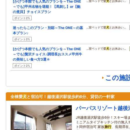
[かげつ本館でも人気のプランを～The ONE
…室ベッドで愛
犬
とお休みい…
～でも]甲州名物を堪能！【馬刺し】or【鮑
の煮貝】チョイスプラン
ポイント2%
迷ったらこのプラン・別邸～The ONE～の基
…室ベッドで愛
犬
とお休みい…
本プラン♪
ポイント2%
[かげつ本館でも人気のプランを～The ONE
…室ベッドで愛
犬
とお休みい…
～でも]贅沢チョイス♪調理長おススメ甲州牛
の美味しい食べ方3選☆
ポイント2%
この施
全棟愛
犬
と宿泊可！越後湯沢駅徒歩約6分、貸切の一軒家
パーパスリゾート越後
JR越後湯沢駅徒歩6分！スキー場
ミニアムタイプキッチン付の無人チ
ト同伴宿泊可 家族
旅行
、長期滞在