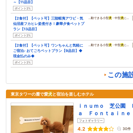
～【11品目】
ポイント2%
【2食付】【ペット可】三陸蝦夷アワビ・気
…動できる小型
犬
・中型
犬
に…
仙沼産フカヒレ姿煮付き！豪華夕食ペットプ
ラン【13品目】
ポイント2%
【2食付】【ペット可】ワンちゃんと気軽に
…動できる小型
犬
・中型
犬
に…
ご宿泊♪ おてごろペットプラン【9品目】◆
現金払のみ◆
ポイント2%
この施
東京タワーの麓で愛
犬
と宿泊を楽しむホテル
ｉｎｕｍｏ 芝公園 
ａ Ｆｏｎｔａｉｎｅ
フォトギャラリー
4.2
30件