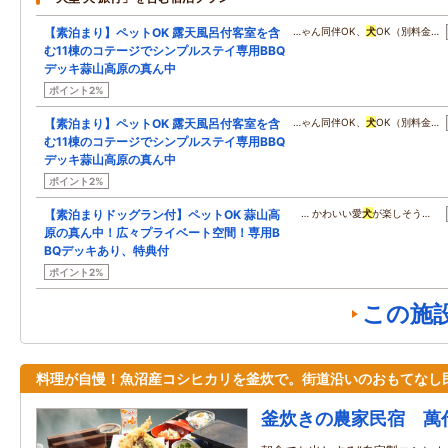
【素泊まり】ペットOK 露天風呂付客室を含
…ゃん同伴OK、
犬
OK（別料金…
む11棟のコテージでシンプルステイ専用BBQ
デッキ蒜山高原の真ん中
ポイント2%
【素泊まり】ペットOK 露天風呂付客室を含
…ゃん同伴OK、
犬
OK（別料金…
む11棟のコテージでシンプルステイ専用BBQ
デッキ蒜山高原の真ん中
ポイント2%
【素泊まりドッグラン付】ペットOK 蒜山高
… かわいい愛
犬
が楽しそう…
原の真ん中！広々プライベート空間！専用B
BQデッキあり、特典付
ポイント2%
この施
料理が自慢！魚沼産コシヒカリを釜炊で。街道沿いのおもてなし
釜炊きの農家民宿 萬