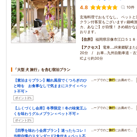
4.8
10件
玄海料理でおもてなし。 ペットと
クラン付客室もございます♪ 鐘崎
カ、あなご】が自慢！ きめ細かな
おります。
住所
福岡県宗像市江口５１８
アクセス
電車…JR東郷駅ま
20分 / お車…九州自動車道・古
ICより約30分
「大型 犬 旅行」を含む宿泊プラン
【素泊まりプラン】離れ風宿でくつろぎのひ
…ープでのご
旅行
にお薦めで…
と時を お食事なしで気ままにステイ＜ペッ
ト不可＞
ポイント2%
【ふくづくし会席】冬季限定！冬の味覚王ふ
…ープでのご
旅行
にお薦めで…
くを味わうグルメプラン＜ペット不可＞
ポイント2%
【四季を味わう会席プラン】迷ったらコレ！
…ープでのご
旅行
にお薦めで…
当館自慢のスタンダード2食付き＜ペット不