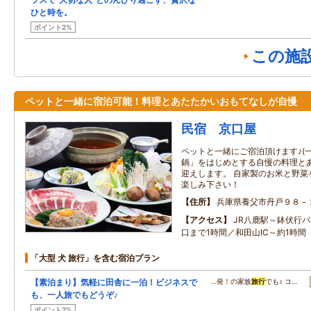
ひと時を。
ポイント2%
この施
ペットと一緒に宿泊可能！料理とあたたかいおもてなしが自慢
民宿 京口屋
ペットと一緒にご宿泊頂けます♪(一
鍋」をはじめとする自慢の料理と
迎えします。 自家製のお米と野菜
楽しみ下さい！
住所
兵庫県養父市丹戸９８－
アクセス
JR八鹿駅～鉢伏行
口まで1時間／和田山IC～約1時間
「大型 犬 旅行」を含む宿泊プラン
【素泊まり】気軽に田舎に一泊！ビジネスで
…発！の家族
旅行
でも♪ コ…
も、一人旅でもどうぞ♪
ポイント2%