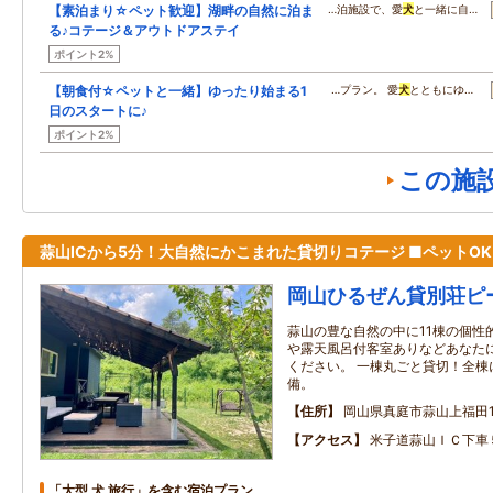
【素泊まり☆ペット歓迎】湖畔の自然に泊ま
…泊施設で、愛
犬
と一緒に自…
る♪コテージ＆アウトドアステイ
ポイント2%
【朝食付☆ペットと一緒】ゆったり始まる1
…プラン。 愛
犬
とともにゆ…
日のスタートに♪
ポイント2%
この施
蒜山ICから5分！大自然にかこまれた貸切りコテージ ■ペットOK
岡山ひるぜん貸別荘ピ
蒜山の豊な自然の中に11棟の個性
や露天風呂付客室ありなどあなた
ください。 一棟丸ごと貸切！全棟
備。
住所
岡山県真庭市蒜山上福田12
アクセス
米子道蒜山ＩＣ下車
「大型 犬 旅行」を含む宿泊プラン