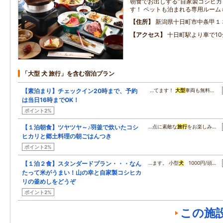
朝食でお出しする“自家製コシヒカ
す！ ペットも泊まれる専用ルーム
住所
新潟県十日町市中条甲１
アクセス
十日町駅より車で10
「大型 犬 旅行」を含む宿泊プラン
【素泊まり】チェックイン20時まで、予約
…てます！
大型
車両も無料…
は当日16時までOK！
ポイント2%
【１泊朝食】ツヤツヤ～♪羽釜で炊いたコシ
…点に素敵な
旅行
をお楽しみ…
ヒカリと郷土料理の朝ごはんつき
ポイント2%
【１泊２食】スタンダードプラン・・・なん
…ます。 小型
犬
1000円/頭…
たって米がうまい！山の幸と自家製コシヒカ
リの釜めしをどうぞ
ポイント2%
この施