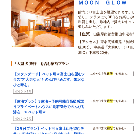
ＭＯＯＮ ＧＬＯＷ
館内より富士山を眺望できます。
切り。 テラスにてBBQをお楽しみ
料貸し出し。敷地内で焚火やキャ
楽しみいただけます。
住所
山梨県南都留郡山中湖村
アクセス
東名高速道路『御殿場
線30分。中央道『大月IC」より
湖IC』下車後20分。
「大型 犬 旅行」を含む宿泊プラン
【スタンダード】ペット可☆富士山を望むテ
…会や3世代
旅行
でも安心♪…
ラスで“大切な人”とのんびり過ごす、贅沢な
ひと時を。
ポイント2%
【連泊プラン】3連泊～予約可能◎高級感漂
…会や3世代
旅行
でも安心♪…
うプライベートハウスに別荘気分でのんびり
滞在 ☆ペット可☆
ポイント2%
【2食付プラン】ペット可☆富士山を望むテ
…会や3世代
旅行
でも安心♪…
ラスで“大切な人”とのんびり過ごす、贅沢な