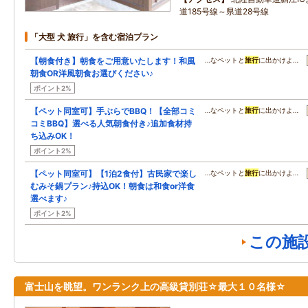
道185号線～県道28号線
「大型 犬 旅行」を含む宿泊プラン
【朝食付き】朝食をご用意いたします！和風
…なペットと
旅行
に出かけよ…
朝食OR洋風朝食お選びください♪
ポイント2%
【ペット同室可】手ぶらでBBQ！【全部コミ
…なペットと
旅行
に出かけよ…
コミBBQ】選べる人気朝食付き♪追加食材持
ち込みOK！
ポイント2%
【ペット同室可】【1泊2食付】古民家で楽し
…なペットと
旅行
に出かけよ…
むみそ鍋プラン♪持込OK！朝食は和食or洋食
選べます♪
ポイント2%
この施
富士山を眺望。ワンランク上の高級貸別荘☆最大１０名様☆