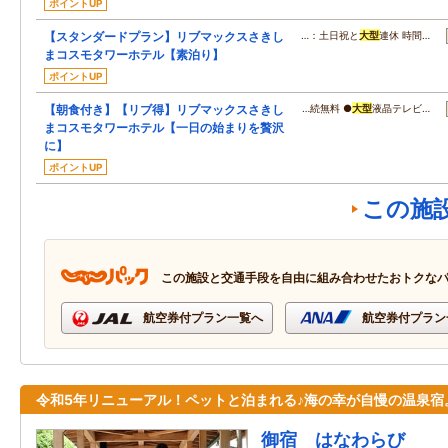
ポイントUP
【スタンダードプラン】リブマックスさきし
…：土日祝と
大型
連休 時間…
まコスモタワーホテル【素泊り】
ポイントUP
【朝食付き】【リブ得】リブマックスさきし
…続無料 ●
大型
液晶テレビ…
まコスモタワーホテル【一日の始まりを贅沢
に】
ポイントUP
この施
この施設と交通手段を自由に組み合わせたおトクな
航空券付プラン一覧へ
航空券付プラン
令和5年リニューアル！ペットと泊まれる♪海の幸が自慢の温泉宿
御宿 はなわらび