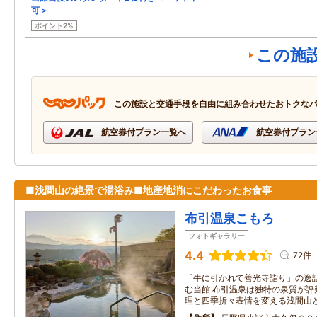
可＞
ポイント2%
この施
この施設と交通手段を自由に組み合わせたおトクな
航空券付プラン一覧へ
航空券付プラン
■浅間山の絶景で湯浴み■地産地消にこだわったお食事
布引温泉こもろ
フォトギャラリー
4.4
72件
「牛に引かれて善光寺詣り」の逸
む当館 布引温泉は独特の泉質が評
理と四季折々表情を変える浅間山