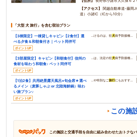
住所
長野県小諸市大久保６２
アクセス
関越自動車道-藤岡J
道）小諸IC（ICから10分）
「大型 犬 旅行」を含む宿泊プラン
【3棟限定】一棟貸しキャビン【2食付】選
…けるのは、狂
犬
病予防接種…
べる夕食＆和朝食付き｜ペット同伴可
ポイントUP
【3部屋限定】キャビン【和朝食付】信州の
…は、法定の狂
犬
病予防接種…
食材を味わう和朝食♪ ペット同伴可
ポイントUP
【1泊2食】共用絶景露天風呂×旬会席★選べ
…や特別なご
旅行
にもおすす…
るメイン（麦豚しゃぶ or 北陸海鮮鍋）味わ
い旅プラン♪
ポイントUP
この施
この施設と交通手段を自由に組み合わせたおトクな