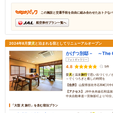
この施設と交通手段を自由に組み合わせたおトクな
航空券付プラン一覧へ
2024年8月愛
犬
と泊まれる宿としてリニューアルオープン
かげつ別邸－ ～The 
フォトギャラリー
4.8
5件
愛
犬
と温泉
旅行
で思い出づくり／
～でくつろぎと癒しの時間を
住所
山梨県笛吹市石和町川中
アクセス
JR中央本線石和温泉
中央自動車道一宮御坂ICより10分
「大型 犬 旅行」を含む宿泊プラン