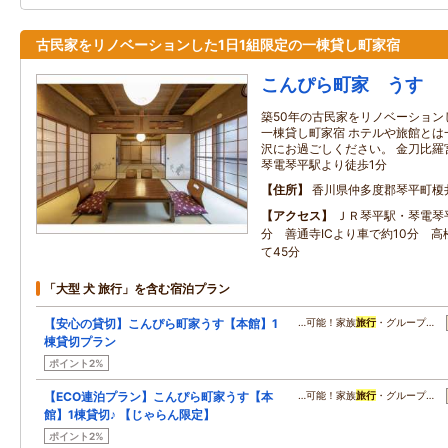
古民家をリノベーションした1日1組限定の一棟貸し町家宿
こんぴら町家 うす
築50年の古民家をリノベーション
一棟貸し町家宿 ホテルや旅館とは
沢にお過ごしください。 金刀比羅宮
琴電琴平駅より徒歩1分
住所
香川県仲多度郡琴平町榎
アクセス
ＪＲ琴平駅・琴電琴
分 善通寺ICより車で約10分 
て45分
「大型 犬 旅行」を含む宿泊プラン
【安心の貸切】こんぴら町家うす【本館】1
…可能！家族
旅行
・グループ…
棟貸切プラン
ポイント2%
【ECO連泊プラン】こんぴら町家うす【本
…可能！家族
旅行
・グループ…
館】1棟貸切♪ 【じゃらん限定】
ポイント2%