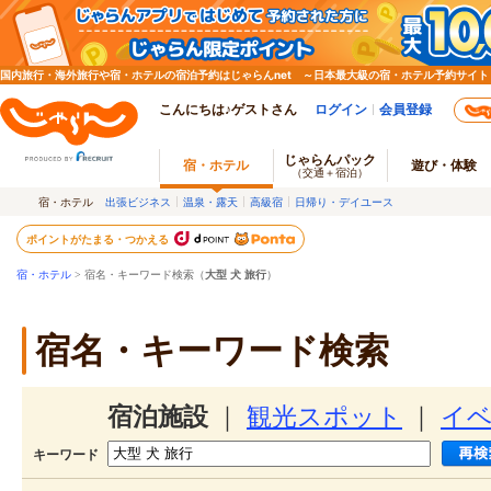
国内旅行・海外旅行や宿・ホテルの宿泊予約はじゃらんnet ～日本最大級の宿・ホテル予約サイト
こんにちは♪ゲストさん
ログイン
会員登録
じゃらんパック
宿・ホテル
遊び・体験
（交通＋宿泊）
宿・ホテル
出張ビジネス
温泉・露天
高級宿
日帰り・デイユース
ポイントがたまる・つかえる
宿・ホテル
> 宿名・キーワード検索（
大型 犬 旅行
）
宿名・キーワード検索
宿泊施設
｜
観光スポット
｜
イ
キーワード