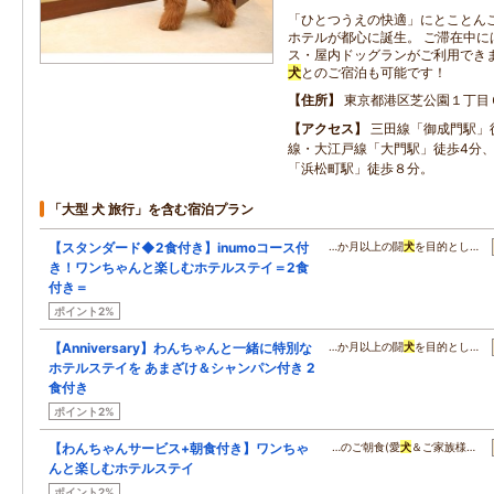
「ひとつうえの快適」にとことん
ホテルが都心に誕生。 ご滞在中に
ス・屋内ドッグランがご利用できま
犬
とのご宿泊も可能です！
住所
東京都港区芝公園１丁目
アクセス
三田線「御成門駅」
線・大江戸線「大門駅」徒歩4分、
「浜松町駅」徒歩８分。
「大型 犬 旅行」を含む宿泊プラン
【スタンダード◆2食付き】inumoコース付
…か月以上の闘
犬
を目的とし…
き！ワンちゃんと楽しむホテルステイ＝2食
付き＝
ポイント2%
【Anniversary】わんちゃんと一緒に特別な
…か月以上の闘
犬
を目的とし…
ホテルステイを あまざけ＆シャンパン付き 2
食付き
ポイント2%
【わんちゃんサービス+朝食付き】ワンちゃ
…のご朝食(愛
犬
＆ご家族様…
んと楽しむホテルステイ
ポイント2%