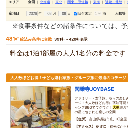
エリア
全国
｜
北海道
｜
東北
｜
関東・甲信越
｜
東海
｜
近畿・北陸
｜
年
月
日
日付未定
泊
宿泊日
人数等
※食事条件などの諸条件については、予
481
軒 絞込み条件に合致
391軒～420軒表示
料金は1泊1部屋の大人1名分の料金で
大人数ほどお得！子ども連れ家族・グループ旅に最適のコテージ
閑乗寺JOYBASE
ファミリー・女子旅、各々の楽し
ージ！大人数ほどお得に宿泊可能
ャンプBBQでワクワク！
大型
遊具
の星に包まれる癒しの空間
住所
富山県砺波市庄川町金屋
アクセス
砺波IC・福光ICから