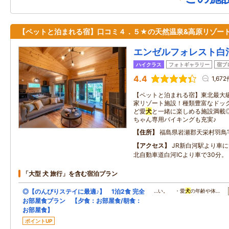
【ペットと泊まれる宿】口コミ４．５★の天然温泉&高原リゾート
エンゼルフォレスト白
ハイクラス
フォトギャラリー
宿ブ
4.4
1,67
【ペットと泊まれる宿】東北最大級
家リゾート施設！種類豊富なドッ
ど愛
犬
と一緒に楽しめる施設満載
ちゃん専用バイキングも充実♪
住所
福島県岩瀬郡天栄村羽鳥
アクセス
JR新白河駅より車に
北自動車道白河ICより車で30分。
「大型 犬 旅行」を含む宿泊プラン
◎【のんびりステイに最適♪】 1泊2食 完全
…い。 ・愛
犬
の年齢や体…
お部屋食プラン 【夕食：お部屋食/朝食：
お部屋食】
ポイントUP