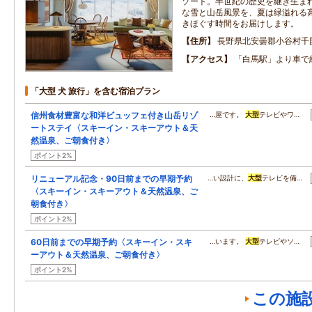
ゾート。半世紀の歴史を継ぎ生ま
な雪と山岳風景を、夏は緑溢れる
きほぐす時間をお届けします。
住所
長野県北安曇郡小谷村千
アクセス
「白馬駅」より車で
「大型 犬 旅行」を含む宿泊プラン
信州食材豊富な和洋ビュッフェ付き山岳リゾ
…屋です。
大型
テレビやワ…
ートステイ〈スキーイン・スキーアウト＆天
然温泉、ご朝食付き〉
ポイント2%
リニューアル記念・90日前までの早期予約
…い設計に、
大型
テレビを備…
〈スキーイン・スキーアウト＆天然温泉、ご
朝食付き〉
ポイント2%
60日前までの早期予約〈スキーイン・スキ
…います。
大型
テレビやソ…
ーアウト＆天然温泉、ご朝食付き〉
ポイント2%
この施