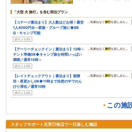
「大型 犬 旅行」を含む宿泊プラン
【コテージ素泊まり】大人数ほどお得！最安
…気兼ねなく
旅行
を楽しみた…
1人4000円台～家族・グループ旅に◆BB
Q・キャンプ可能
ポイント2%
【アーリーチェックイン｜素泊まり】13時～
…気兼ねなく
旅行
を楽しみた…
テント準備OK◆キャンプ旅を時間いっぱい
満喫／通常15時～
ポイント2%
【レイトチェックアウト｜素泊まり】朝寝
…気兼ねなく
旅行
を楽しみた…
坊・夜更かしOK◆11時まで自然の中でのん
びり滞在／通常10時
ポイント2%
この施
スタッフサポート充実◎海辺で一日楽しむ施設