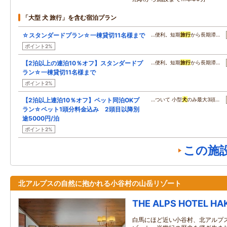
「大型 犬 旅行」を含む宿泊プラン
☆スタンダードプラン☆一棟貸切11名様まで
…便利。短期
旅行
から長期滞…
ポイント2%
【2泊以上の連泊10％オフ】スタンダードプ
…便利。短期
旅行
から長期滞…
ラン☆一棟貸切11名様まで
ポイント2%
【2泊以上連泊10％オフ】ペット同泊OKプ
…ついて 小型
犬
のみ最大3頭…
ラン☆ペット1頭分料金込み 2頭目以降別
途5000円/泊
ポイント2%
この施
北アルプスの自然に抱かれる小谷村の山岳リゾート
THE ALPS HOTEL HA
白馬にほど近い小谷村、北アルプ