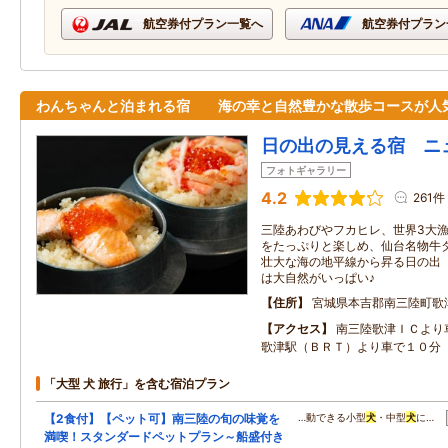
航空券付プラン一覧へ
航空券付プラン
わんちゃんと泊まれる宿 海の幸と自然豊かな散歩コースが人
日の出の見える宿 ニ
フォトギャラリー
4.2
261件
三陸あわびやフカヒレ、世界3大
をたっぷりと楽しめ、仙台名物牛
壮大な海の地平線から昇る日の出
は大自然がいっぱい♪
住所
宮城県本吉郡南三陸町歌
アクセス
南三陸歌津ＩＣより
歌津駅（ＢＲＴ）より車で１０分
「大型 犬 旅行」を含む宿泊プラン
【2食付】【ペット可】南三陸の旬の味覚を
…動できる小型
犬
・中型
犬
に…
満喫！スタンダードペットプラン～船盛付き