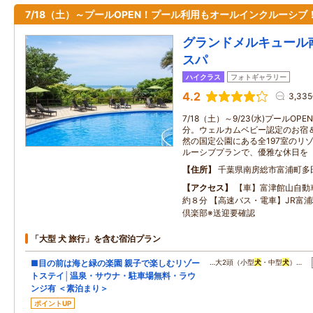
7/18（土）～プールOPEN！プール利用もオールインクルーシブ
グランドメルキュール
スパ
ハイクラス
フォトギャラリー
4.2
3,33
7/18（土）～9/23(水)プールOP
分。ウェルカムベビー認定のお宿
然の国定公園にある全197室のリ
ルーシブプランで、優雅な休日を
住所
千葉県南房総市富浦町多
アクセス
【車】富津館山自動
約８分 【高速バス・電車】JR富
倶楽部※送迎要確認
「大型 犬 旅行」を含む宿泊プラン
■目の前は海と緑の楽園 親子で楽しむリゾー
…大2頭（小型
犬
・中型
犬
）…
トステイ│温泉・サウナ・駐車場無料・ラウ
ンジ有 ＜素泊まり＞
ポイントUP