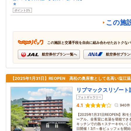
☆
ポイント2%
この施
この施設と交通手段を自由に組み合わせたおトクな
航空券付プラン一覧へ
航空券付プラン
【2025年1月31日】REOPEN 高松の奥座敷として名高い塩江
リブマックスリゾート
フォトギャラリー
4.1
940件
【2025年1月31日REOPEN】
ーアル。全客室に名湯を堪能でき
キッチンでの熱々ステーキやいく
日開催！3/1～春ビュッフェを開始