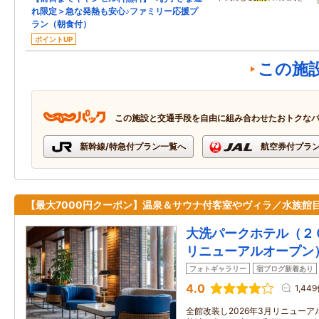
れ限定＞急な発熱も安心♪ファミリー応援プ
ラン（朝食付）
ポイントUP
この施
この施設と交通手段を自由に組み合わせたおトクな
新幹線/特急付プラン一覧へ
航空券付プラ
【最大7000円クーポン】温泉＆サウナ付客室やヴィラ／水族館
大洗パークホテル（２
リニューアルオープン
フォトギャラリー
宿ブログ新着あり
4.0
1,44
全館改装し2026年3月リニューア