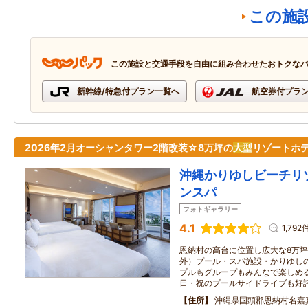
この施
この施設と交通手段を自由に組み合わせたおトクな
新幹線/特急付プラン一覧へ
航空券付プラ
2026年2月オーシャンタワー2階改装☆8万坪の
大型
リゾートホ
沖縄かりゆしビーチリ
ンスパ
フォトギャラリー
4.1
1,792
恩納村の高台に位置し広大な8万
外）プール・スパ施設・かりゆし
プルもグループもみんなで楽しめ
日・祝のプールサイドライブも好
住所
沖縄県国頭郡恩納村名嘉真