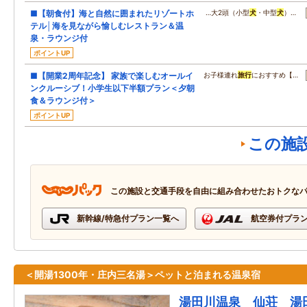
■【朝食付】海と自然に囲まれたリゾートホ
…大2頭（小型
犬
・中型
犬
）…
テル│海を見ながら愉しむレストラン＆温
泉・ラウンジ付
ポイントUP
■【開業2周年記念】 家族で楽しむオールイ
お子様連れ
旅行
におすすめ【…
ンクルーシブ！小学生以下半額プラン＜夕朝
食＆ラウンジ付＞
ポイントUP
この施
この施設と交通手段を自由に組み合わせたおトクな
新幹線/特急付プラン一覧へ
航空券付プラ
＜開湯1300年・庄内三名湯＞ペットと泊まれる温泉宿
湯田川温泉 仙荘 湯