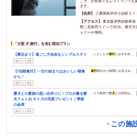
こそ、お部屋でもレストランでも
ます。
住所
三重県鳥羽市小浜町２７
アクセス
東名阪伊勢自動車道「
勢二見鳥羽ラインで20分。東京方
ェリーが便利。
「大型 犬 旅行」を含む宿泊プラン
【素泊まり】過ごし方自由なシンプルステイ
…っとした小
旅行
におすすめ…
ポイント2%
【1泊朝食付】一日の始まりはおいしい朝食
旅行
初日から時間に左右され…
から！
ポイント2%
愛犬との夏旅の思い出作りに！プロが撮る愛
…イス鳥羽で愛
犬
との特別な…
犬フォト2Lサイズの写真プレゼント｜季節
の会席
ポイント2%
この施