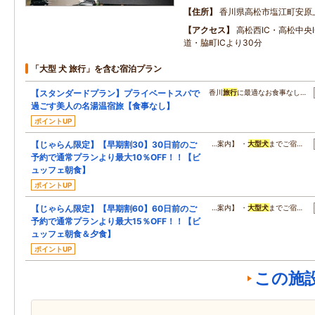
住所
香川県高松市塩江町安原
アクセス
高松西IC・高松中央
道・脇町ICより30分
「大型 犬 旅行」を含む宿泊プラン
【スタンダードプラン】プライベートスパで
香川
旅行
に最適なお食事なし…
過ごす美人の名湯温宿旅【食事なし】
ポイントUP
【じゃらん限定】【早期割30】30日前のご
…案内】 ・
大型
犬
までご宿…
予約で通常プランより最大10％OFF！！【ビ
ュッフェ朝食】
ポイントUP
【じゃらん限定】【早期割60】60日前のご
…案内】 ・
大型
犬
までご宿…
予約で通常プランより最大15％OFF！！【ビ
ュッフェ朝食＆夕食】
ポイントUP
この施