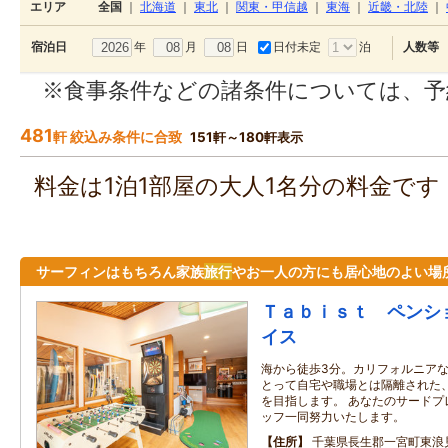
エリア
全国
｜
北海道
｜
東北
｜
関東・甲信越
｜
東海
｜
近畿・北陸
｜
年
月
日
日付未定
泊
宿泊日
人数等
※食事条件などの諸条件については、予
481
軒 絞込み条件に合致
151軒～180軒表示
料金は1泊1部屋の大人1名分の料金で
サーフィンはもちろん家族
旅行
やお一人の方にも居心地のよい場
Ｔａｂｉｓｔ ペンシ
イス
海から徒歩3分。カリフォルニア
とって自宅や職場とは隔離された
を目指します。 あなたのサードプ
ッフ一同努力いたします。
住所
千葉県長生郡一宮町東浪