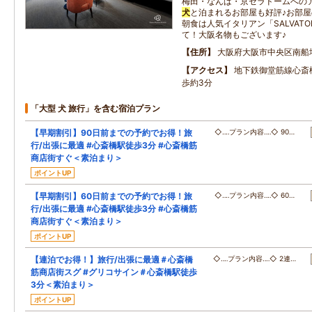
梅田・なんば・京セラドームへの
犬
と泊まれるお部屋も好評♪お部屋
朝食は人気イタリアン「SALVATORE
て！大阪名物もございます♪
住所
大阪府大阪市中央区南船
アクセス
地下鉄御堂筋線心斎
歩約3分
「大型 犬 旅行」を含む宿泊プラン
【早期割引】90日前までの予約でお得！旅
◇‥‥プラン内容‥‥◇ 90…
行/出張に最適 #心斎橋駅徒歩3分 #心斎橋筋
商店街すぐ＜素泊まり＞
ポイントUP
【早期割引】60日前までの予約でお得！旅
◇‥‥プラン内容‥‥◇ 60…
行/出張に最適 #心斎橋駅徒歩3分 #心斎橋筋
商店街すぐ＜素泊まり＞
ポイントUP
【連泊でお得！】旅行/出張に最適＃心斎橋
◇‥‥プラン内容‥‥◇ 2連…
筋商店街スグ #グリコサイン＃心斎橋駅徒歩
3分＜素泊まり＞
ポイントUP