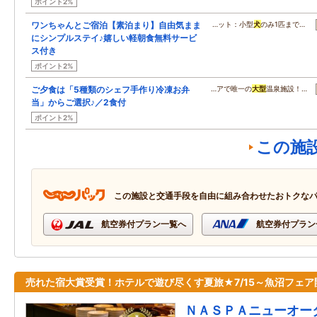
ポイント2%
ワンちゃんとご宿泊【素泊まり】自由気まま
…ット：小型
犬
のみ1匹まで…
にシンプルステイ♪嬉しい軽朝食無料サービ
ス付き
ポイント2%
ご夕食は「5種類のシェフ手作り冷凍お弁
…アで唯一の
大型
温泉施設！…
当」からご選択♪／2食付
ポイント2%
この施
この施設と交通手段を自由に組み合わせたおトクな
航空券付プラン一覧へ
航空券付プラン
売れた宿大賞受賞！ホテルで遊び尽くす夏旅★7/15～魚沼フェア
ＮＡＳＰＡニューオー