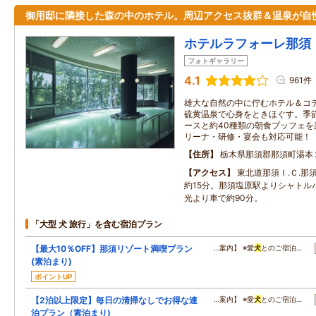
御用邸に隣接した森の中のホテル。周辺アクセス抜群＆温泉が自
ホテルラフォーレ那須
フォトギャラリー
4.1
961件
雄大な自然の中に佇むホテル＆コ
硫黄温泉で心身をときほぐす。季
ースと約40種類の朝食ブッフェ
リーナ・研修・宴会も対応可能！
住所
栃木県那須郡那須町湯本
アクセス
東北道那須Ｉ.Ｃ.那
約15分。那須塩原駅よりシャトル
光より車で約90分。
「大型 犬 旅行」を含む宿泊プラン
【最大10％OFF】那須リゾート満喫プラン
…案内】 ※愛
犬
とのご宿泊…
(素泊まり)
ポイントUP
【2泊以上限定】毎日の清掃なしでお得な連
…案内】 ※愛
犬
とのご宿泊…
泊プラン（素泊まり)