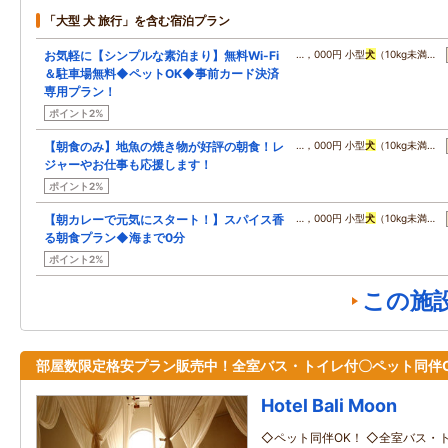
「大型 犬 旅行」を含む宿泊プラン
お気軽に【シンプルな素泊まり】無料Wi-Fi
…，000円 小型
犬
（10kg未満…
＆駐車場無料◆ペットOK◆事前カード決済
専用プラン！
ポイント2%
【朝食のみ】地魚の焼き物が好評の朝食！レ
…，000円 小型
犬
（10kg未満…
ジャーやお仕事も応援します！
ポイント2%
【朝カレーで元気にスタート！】スパイス香
…，000円 小型
犬
（10kg未満…
る朝食プラン◆海まで0分
ポイント2%
この施
部屋数限定格安プラン販売中！全室バス・トイレ付〇ペット同伴O
Hotel Bali Moon
◇ペット同伴OK！ ◇全室バス・