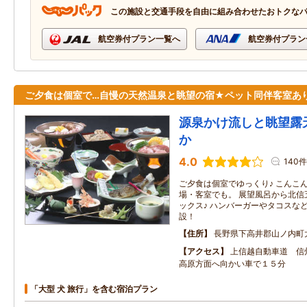
この施設と交通手段を自由に組み合わせたおトクな
航空券付プラン一覧へ
航空券付プラン
ご夕食は個室で…自慢の天然温泉と眺望の宿★ペット同伴客室あ
源泉かけ流しと眺望露
か
4.0
140件
ご夕食は個室でゆっくり♪ こんこ
場・客室でも。 展望風呂から北信
ックス♪ ハンバーガーやタコスな
設！
住所
長野県下高井郡山ノ内町
アクセス
上信越自動車道 信
高原方面へ向かい車で１５分
「大型 犬 旅行」を含む宿泊プラン