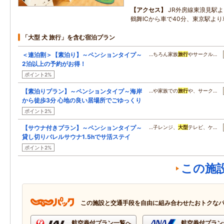
アクセス
JR外房線東浪見駅よ
鶴舞ICから車で40分、東京駅より
「大型 犬 旅行」を含む宿泊プラン
＜連泊割＞【素泊り】～ペンションタイプ～
…ちろん家族
旅行
やサークル…
2泊以上の予約がお得！
ポイント2%
【素泊りプラン】～ペンションタイプ～海岸
…や家族での
旅行
や、サーク…
から徒歩3分 心地の良い居場所でごゆっくり
ポイント2%
【サウナ付きプラン】～ペンションタイプ～
…子レンジ、
大型
テレビ、ケ…
貸し切りバレルサウナ1.5hでサ活ステイ
ポイント2%
この施
この施設と交通手段を自由に組み合わせたおトクな
航空券付プラン一覧へ
航空券付プラン