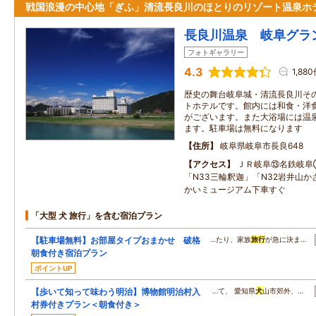
戦国浪漫の中心地「ぎふ」清流長良川のほとりのリゾート温泉ホ
長良川温泉 岐阜グラ
フォトギャラリー
4.3
1,88
歴史の舞台岐阜城・清流長良川そ
トホテルです。館内には和食・洋
がございます。また大浴場には温
ます。駐車場は無料になります
住所
岐阜県岐阜市長良648
アクセス
ＪＲ岐阜⑬名鉄岐阜
「N33三輪釈迦」「N32岩井山
かいミュージアム下車すぐ
「大型 犬 旅行」を含む宿泊プラン
【駐車場無料】お部屋タイプおまかせ 破格
…たり、家族
旅行
が急に決ま…
朝食付き宿泊プラン
ポイントUP
【歩いて知って味わう明治】博物館明治村入
…て、 愛知県
犬
山市郊外、…
村券付きプラン＜朝食付き＞