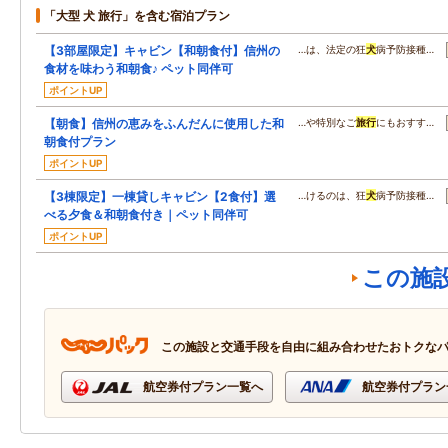
「大型 犬 旅行」を含む宿泊プラン
【3部屋限定】キャビン【和朝食付】信州の
…は、法定の狂
犬
病予防接種…
食材を味わう和朝食♪ ペット同伴可
ポイントUP
【朝食】信州の恵みをふんだんに使用した和
…や特別なご
旅行
にもおすす…
朝食付プラン
ポイントUP
【3棟限定】一棟貸しキャビン【2食付】選
…けるのは、狂
犬
病予防接種…
べる夕食＆和朝食付き｜ペット同伴可
ポイントUP
この施
この施設と交通手段を自由に組み合わせたおトクな
航空券付プラン一覧へ
航空券付プラン