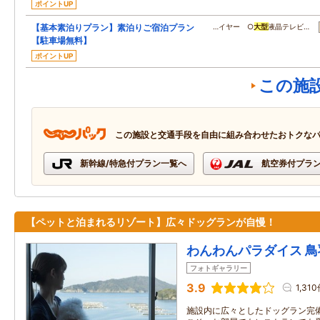
ポイントUP
【基本素泊りプラン】素泊りご宿泊プラン
…イヤー ○
大型
液晶テレビ…
【駐車場無料】
ポイントUP
この施
この施設と交通手段を自由に組み合わせたおトクな
新幹線/特急付プラン一覧へ
航空券付プラ
【ペットと泊まれるリゾート】広々ドッグランが自慢！
わんわんパラダイス 鳥
フォトギャラリー
3.9
1,31
施設内に広々としたドッグラン完