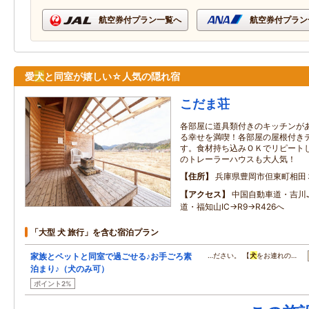
航空券付プラン一覧へ
航空券付プラン
愛
犬
と同室が嬉しい☆人気の隠れ宿
こだま荘
各部屋に道具類付きのキッチンがあ
る幸せを満喫！各部屋の屋根付き
す。食材持ち込みＯＫでリピート
のトレーラーハウスも大人気！
住所
兵庫県豊岡市但東町相田
アクセス
中国自動車道・吉川
道・福知山IC→R9→R426へ
「大型 犬 旅行」を含む宿泊プラン
家族とペットと同室で過ごせる♪お手ごろ素
…ださい。 【
犬
をお連れの…
泊まり♪（犬のみ可）
ポイント2%