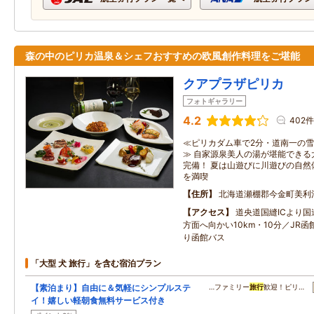
森の中のピリカ温泉＆シェフおすすめの欧風創作料理をご堪能
クアプラザピリカ
フォトギャラリー
4.2
402件
≪ピリカダム車で2分・道南一の雪
≫ 自家源泉美人の湯が堪能できる
完備！ 夏は山遊びに川遊びの自然
を満喫
住所
北海道瀬棚郡今金町美利
アクセス
道央道国縫ICより国
方面へ向かい10km・10分／JR
り函館バス
「大型 犬 旅行」を含む宿泊プラン
【素泊まり】自由に＆気軽にシンプルステ
…ファミリー
旅行
歓迎！ピリ…
イ！嬉しい軽朝食無料サービス付き