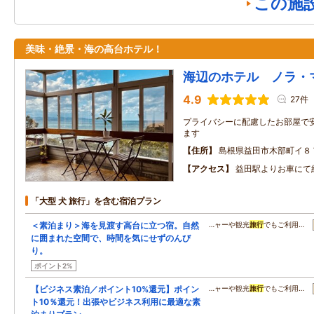
この施
美味・絶景・海の高台ホテル！
海辺のホテル ノラ・
4.9
27件
プライバシーに配慮したお部屋で
ます
住所
島根県益田市木部町イ８
アクセス
益田駅よりお車にて
「大型 犬 旅行」を含む宿泊プラン
＜素泊まり＞海を見渡す高台に立つ宿。自然
…ャーや観光
旅行
でもご利用…
に囲まれた空間で、時間を気にせずのんび
り。
ポイント2%
【ビジネス素泊／ポイント10%還元】ポイン
…ャーや観光
旅行
でもご利用…
ト10％還元！出張やビジネス利用に最適な素