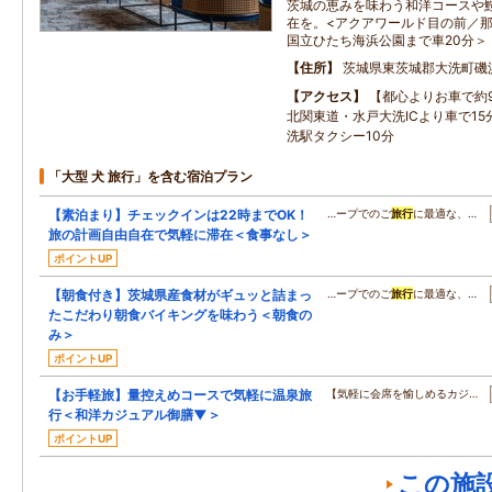
茨城の恵みを味わう和洋コースや
在を。<アクアワールド目の前／那
国立ひたち海浜公園まで車20分＞
住所
茨城県東茨城郡大洗町磯
アクセス
【都心よりお車で約
北関東道・水戸大洗ICより車で1
洗駅タクシー10分
「大型 犬 旅行」を含む宿泊プラン
【素泊まり】チェックインは22時までOK！
…ープでのご
旅行
に最適な、…
旅の計画自由自在で気軽に滞在＜食事なし＞
ポイントUP
【朝食付き】茨城県産食材がギュッと詰まっ
…ープでのご
旅行
に最適な、…
たこだわり朝食バイキングを味わう＜朝食の
み＞
ポイントUP
【お手軽旅】量控えめコースで気軽に温泉旅
【気軽に会席を愉しめるカジ…
行＜和洋カジュアル御膳▼＞
ポイントUP
この施