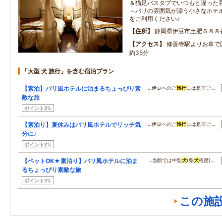
＆猫足バスタブでいつもと違った
～バリの雰囲気が漂う小さなホテル
をご利用ください♪
住所
静岡県伊豆市土肥６８８
アクセス
修善寺駅よりお車で国
約35分
「大型 犬 旅行」を含む宿泊プラン
【素泊】バリ風ホテルに泊まるちょっぴり素
…伊豆へのご
旅行
には是非ご…
敵な旅
ポイント2%
【素泊り】夏休みはバリ風ホテルでリッチ気
…伊豆へのご
旅行
には是非ご…
分に♪
ポイント2%
【ペットOK★素泊り】バリ風ホテルに泊ま
…当館では中型
犬
(柴
犬
程度)…
るちょっぴり素敵な旅
ポイント2%
この施