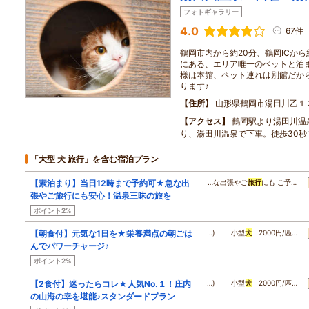
フォトギャラリー
4.0
67件
鶴岡市内から約20分、鶴岡ICから
にある、エリア唯一のペットと泊ま
様は本館、ペット連れは別館だから
ります♪
住所
山形県鶴岡市湯田川乙１
アクセス
鶴岡駅より湯田川温
り、湯田川温泉で下車。徒歩30秒
「大型 犬 旅行」を含む宿泊プラン
【素泊まり】当日12時まで予約可★急な出
…な出張やご
旅行
にも ご予…
張やご旅行にも安心！温泉三昧の旅を
ポイント2%
【朝食付】元気な1日を★栄養満点の朝ごは
…) 小型
犬
2000円/匹…
んでパワーチャージ♪
ポイント2%
【2食付】迷ったらコレ★人気No.１！庄内
…) 小型
犬
2000円/匹…
の山海の幸を堪能♪スタンダードプラン