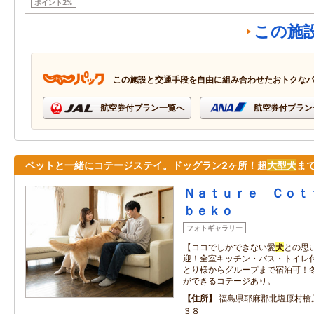
ポイント2%
この施
この施設と交通手段を自由に組み合わせたおトクな
航空券付プラン一覧へ
航空券付プラン
ペットと一緒にコテージステイ。ドッグラン2ヶ所！超
大型
犬
まで
Ｎａｔｕｒｅ Ｃｏｔ
ｂｅｋｏ
フォトギャラリー
【ココでしかできない愛
犬
との思
迎！全室キッチン・バス・トイレ付で
とり様からグループまで宿泊可！冬
ができるコテージあり。
住所
福島県耶麻郡北塩原村檜
３８