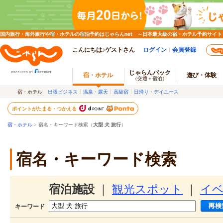
国内旅行・海外旅行や宿・ホテルの宿泊予約はじゃらんnet ～日本最大級の宿・ホテル予約サイト
こんにちは♪ゲストさん
ログイン
会員登録
じゃらんパック
宿・ホテル
遊び・体験
（交通＋宿泊）
宿・ホテル
出張ビジネス
温泉・露天
高級宿
日帰り・デイユース
ポイントがたまる・つかえる
宿・ホテル
> 宿名・キーワード検索（
大型 犬 旅行
）
宿名・キーワード検索
宿泊施設
｜
観光スポット
｜
イ
キーワード