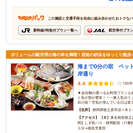
この施設と交通手段を自由に組み合わせたおトクな
新幹線/特急付プラン一覧へ
航空券付プラ
ボリュームの駿河湾の海の幸を満喫！宿前の砂浜をゆっくり散歩
海まで0分の宿 ペッ
岸通り
4.4
150件
★金目鯛の選べるお料理プランも
と魚介類が豊富！！一番人気ボリ
目の前！空気が澄んでいる日は富
住所
静岡県牧之原市須々木２
アクセス
【車】東名相良牧之原
岡】しず鉄バス：静岡駅前（11番
０分→相良営業所