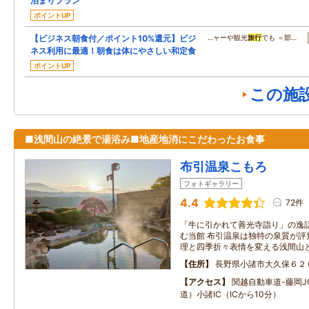
泊まりプラン
ポイントUP
【ビジネス朝食付／ポイント10%還元】ビジ
…ャーや観光
旅行
でも ＜部…
ネス利用に最適！朝食は体にやさしい和定食
ポイントUP
この施
■浅間山の絶景で湯浴み■地産地消にこだわったお食事
布引温泉こもろ
フォトギャラリー
4.4
72件
「牛に引かれて善光寺詣り」の逸
む当館 布引温泉は独特の泉質が評
理と四季折々表情を変える浅間山
住所
長野県小諸市大久保６２
アクセス
関越自動車道-藤岡J
道）小諸IC（ICから10分）