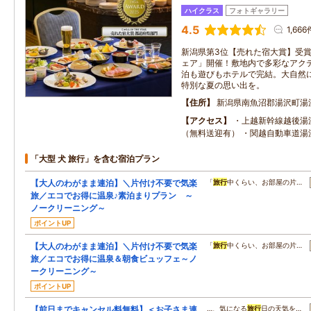
ハイクラス
フォトギャラリー
4.5
1,666
新潟県第3位【売れた宿大賞】受賞！
ェア」開催！敷地内で多彩なアク
泊も遊びもホテルで完結。大自然
特別な夏の思い出を。
住所
新潟県南魚沼郡湯沢町湯沢2
アクセス
・上越新幹線越後湯
（無料送迎有） ・関越自動車道湯沢
「大型 犬 旅行」を含む宿泊プラン
【大人のわがまま連泊】＼片付け不要で気楽
「
旅行
中くらい、お部屋の片…
旅／エコでお得に温泉♪素泊まりプラン ～
ノークリーニング～
ポイントUP
【大人のわがまま連泊】＼片付け不要で気楽
「
旅行
中くらい、お部屋の片…
旅／エコでお得に温泉＆朝食ビュッフェ～ノ
ークリーニング～
ポイントUP
【前日までキャンセル料無料】＜お子さま連
…、気になる
旅行
日の天気を…