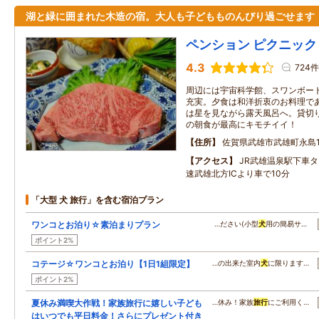
湖と緑に囲まれた木造の宿。大人も子どもものんびり過ごせます
ペンション ピクニック
4.3
724件
周辺には宇宙科学館、スワンボー
充実。夕食は和洋折衷のお料理で
は星を見ながら露天風呂へ。貸切
の朝食が最高にキモチイイ！
住所
佐賀県武雄市武雄町永島1
アクセス
JR武雄温泉駅下車
速武雄北方ICより車で10分
「大型 犬 旅行」を含む宿泊プラン
ワンコとお泊り☆素泊まりプラン
…ださい(小型
犬
用の簡易サ…
ポイント2%
コテージ☆ワンコとお泊り【1日1組限定】
…の出来た室内
犬
に限ります…
ポイント2%
夏休み満喫大作戦！家族旅行に嬉しい子ども
…休み！家族
旅行
にご利用く…
はいつでも平日料金！さらにプレゼント付き