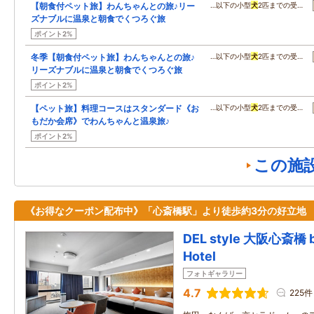
【朝食付ペット旅】わんちゃんとの旅♪リー
…以下の小型
犬
2匹までの受…
ズナブルに温泉と朝食でくつろぐ旅
ポイント2%
冬季【朝食付ペット旅】わんちゃんとの旅♪
…以下の小型
犬
2匹までの受…
リーズナブルに温泉と朝食でくつろぐ旅
ポイント2%
【ペット旅】料理コースはスタンダード《お
…以下の小型
犬
2匹までの受…
もだか会席》でわんちゃんと温泉旅♪
ポイント2%
この施
《お得なクーポン配布中》「心斎橋駅」より徒歩約3分の好立地
DEL style 大阪心斎橋 b
Hotel
フォトギャラリー
4.7
225件