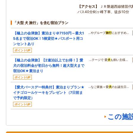
アクセス
ＪＲ磐越西線猪苗代
バス40分剣ヶ峰下車、徒歩10分
「大型 犬 旅行」を含む宿泊プラン
【極上の会津旅】素泊まり＠7150円～最大1
…やグループ
旅行
におすすめ…
5名まで宿泊OK！1棟貸切★バスボート用コ
ンセントあり
ポイントUP
【極上の会津旅】【2連泊以上でお得！】愛
…テージで 愛
犬
も飼い主様…
犬の宿泊料金が初日から無料！超大型犬まで
宿泊OK★素泊まり
ポイントUP
【愛犬バースデー特典付】素泊まりプラン★
…なご家族＝愛
犬
のお誕生日…
イチゴロールケーキをプレゼント（7日前ま
で予約限定）
ポイントUP
この施