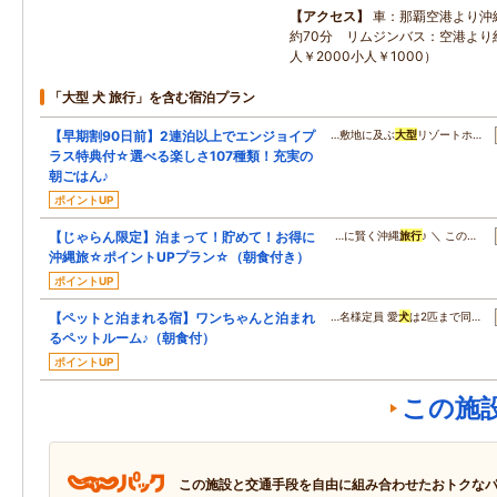
アクセス
車：那覇空港より沖
約70分 リムジンバス：空港より約
人￥2000小人￥1000）
「大型 犬 旅行」を含む宿泊プラン
【早期割90日前】2連泊以上でエンジョイプ
…敷地に及ぶ
大型
リゾートホ…
ラス特典付☆選べる楽しさ107種類！充実の
朝ごはん♪
ポイントUP
【じゃらん限定】泊まって！貯めて！お得に
…に賢く沖縄
旅行
♪ ＼ この…
沖縄旅☆ポイントUPプラン☆（朝食付き）
ポイントUP
【ペットと泊まれる宿】ワンちゃんと泊まれ
…名様定員 愛
犬
は2匹まで同…
るペットルーム♪（朝食付）
ポイントUP
この施
この施設と交通手段を自由に組み合わせたおトクな