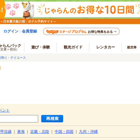
 ～日本最大級の宿・ホテル予約サイト～
ログイン
会員登録
お得な特典をみる
ゃらんパック
遊び・体験
観光ガイド
レンタカー
航空券
（交通＋宿泊）
日帰り・デイユース
ベント
・甲信越
｜
東海
｜
近畿・北陸
｜
中国・四国
｜
九州・沖縄