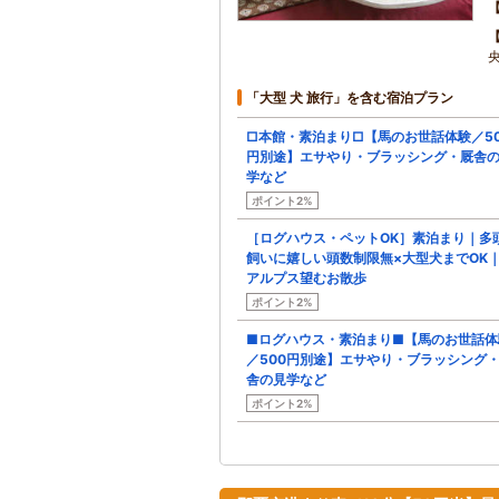
「大型 犬 旅行」を含む宿泊プラン
□本館・素泊まり□【馬のお世話体験／50
円別途】エサやり・ブラッシング・厩舎
学など
ポイント2%
［ログハウス・ペットOK］素泊まり｜多
飼いに嬉しい頭数制限無×大型犬までOK
アルプス望むお散歩
ポイント2%
■ログハウス・素泊まり■【馬のお世話体
／500円別途】エサやり・ブラッシング
舎の見学など
ポイント2%