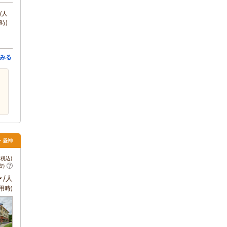
/人
時)
みる
・昼神
税込)
安)
～
/人
用時)