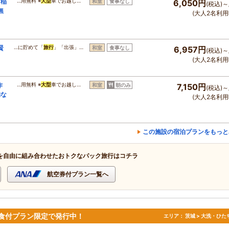
』稲
…用無料 ※
大型
車でお越し…
和室
食事なし
6,050円
(税込)～
無
(大人2名利用
賢
…に貯めて「
旅行
」「出張」…
和室
食事なし
6,957円
(税込)～
(大人2名利用
作
…用無料 ※
大型
車でお越し…
和室
朝のみ
7,150円
(税込)～
的な
(大人2名利用
この施設の宿泊プランをもっと
を自由に組み合わせたおトクなパック旅行はコチラ
航空券付プラン一覧へ
2食付プラン限定で発行中！
エリア：
茨城 > 大洗・ひた