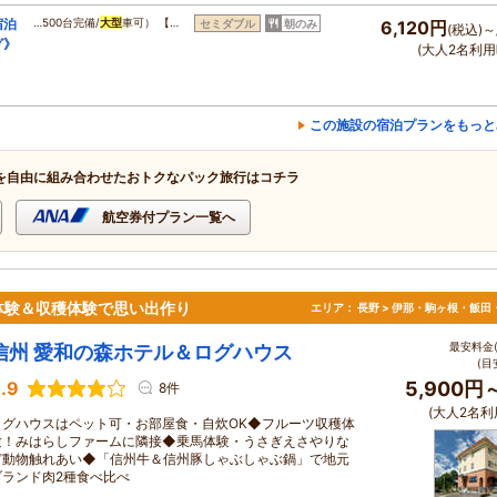
宿泊
…500台完備/
大型
車可） 【…
セミダブル
朝のみ
6,120円
(税込)～
グ》
(大人2名利用
この施設の宿泊プランをもっと
を自由に組み合わせたおトクなパック旅行はコチラ
航空券付プラン一覧へ
体験＆収穫体験で思い出作り
エリア：
長野 > 伊那・駒ヶ根・飯田
最安料金(
信州 愛和の森ホテル＆ログハウス
(目
.9
5,900円
8件
(大人2名利
ログハウスはペット可・お部屋食・自炊OK◆フルーツ収穫体
験！みはらしファームに隣接◆乗馬体験・うさぎえさやりな
ど動物触れあい◆「信州牛＆信州豚しゃぶしゃぶ鍋」で地元
ブランド肉2種食べ比べ