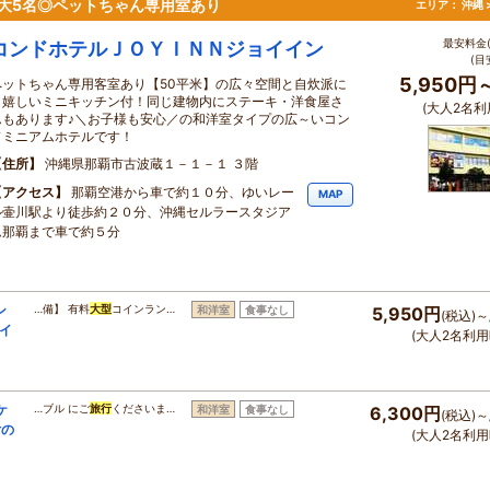
最大5名◎ペットちゃん専用室あり
エリア：
沖縄 
最安料金(
コンドホテルＪＯＹＩＮＮジョイイン
(目
5,950円
ペットちゃん専用客室あり【50平米】の広々空間と自炊派に
も嬉しいミニキッチン付！同じ建物内にステーキ・洋食屋さ
(大人2名利
んもあります♪＼お子様も安心／の和洋室タイプの広～いコン
ドミニアムホテルです！
住所
沖縄県那覇市古波蔵１－１－１ ３階
アクセス
那覇空港から車で約１０分、ゆいレー
MAP
ル壷川駅より徒歩約２０分、沖縄セルラースタジア
ム那覇まで車で約５分
ン
…備】 有料
大型
コインラン…
和洋室
食事なし
5,950円
(税込)～
イ
(大人2名利用
ケ
…ブル にご
旅行
くださいま…
和洋室
食事なし
6,300円
(税込)～
付の
(大人2名利用