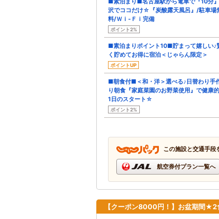
■素泊まり■名古屋駅から電車で『10分
沢でココだけ☆『炭酸露天風呂』/駐車場
料/Ｗｉ-Ｆｉ完備
ポイント2%
■素泊まりポイント10■貯まって嬉しい♪
く貯めてお得に宿泊＜じゃらん限定＞
ポイントUP
■朝食付■＜和・洋＞選べる♪日替わり手
り朝食『家庭菜園のお野菜使用』で健康
1日のスタート☆
ポイント2%
この施設と交通手段
航空券付プラン一覧へ
【クーポン8000円！】お盆期間★