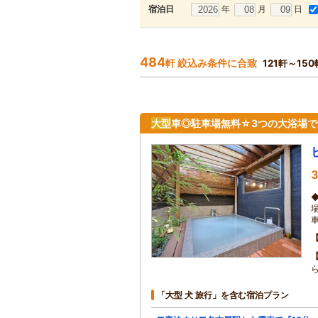
年
月
日
宿泊日
484
軒 絞込み条件に合致
121軒～15
大型
車◎駐車場無料☆3つの大浴場で
3
「大型 犬 旅行」を含む宿泊プラン