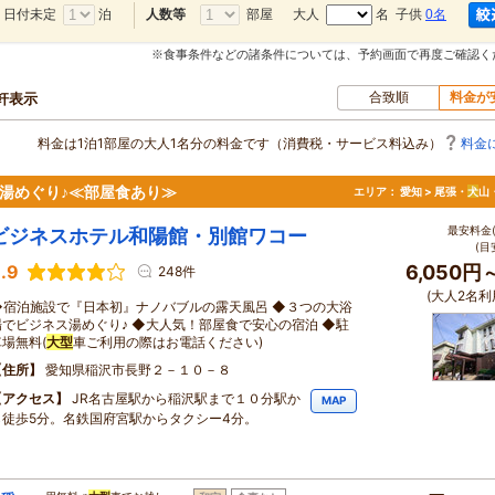
日付未定
泊
部屋
大人
名 子供
0名
人数等
※食事条件などの諸条件については、予約画面で再度ご確認く
合致順
料金が
0軒表示
料金は1泊1部屋の大人1名分の料金です（消費税・サービス料込み）
料金
湯めぐり♪≪部屋食あり≫
エリア：
愛知 > 尾張・
犬
山
最安料金(
ビジネスホテル和陽館・別館ワコー
(目
.9
6,050円
248件
(大人2名利
◆宿泊施設で『日本初』ナノバブルの露天風呂 ◆３つの大浴
場でビジネス湯めぐり♪ ◆大人気！部屋食で安心の宿泊 ◆駐
車場無料(
大型
車ご利用の際はお電話ください)
住所
愛知県稲沢市長野２－１０－８
アクセス
JR名古屋駅から稲沢駅まで１０分駅か
MAP
ら徒歩5分。名鉄国府宮駅からタクシー4分。