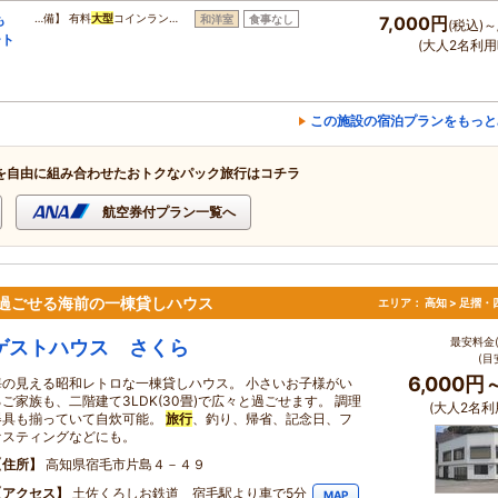
も
…備】 有料
大型
コインラン…
和洋室
食事なし
7,000円
(税込)～
ート
(大人2名利用
この施設の宿泊プランをもっと
を自由に組み合わせたおトクなパック旅行はコチラ
航空券付プラン一覧へ
で過ごせる海前の一棟貸しハウス
エリア：
高知 > 足摺
最安料金(
ゲストハウス さくら
(目
6,000円
海の見える昭和レトロな一棟貸しハウス。 小さいお子様がい
るご家族も、二階建て3LDK(30畳)で広々と過ごせます。 調理
(大人2名利
器具も揃っていて自炊可能。
旅行
、釣り、帰省、記念日、フ
ァスティングなどにも。
住所
高知県宿毛市片島４－４９
アクセス
土佐くろしお鉄道 宿毛駅より車で5分
MAP