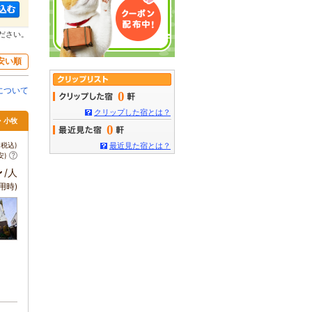
ださい。
安い順
について
0
クリップした宿とは？
・小牧
0
税込)
最近見た宿とは？
安)
～
/人
用時)