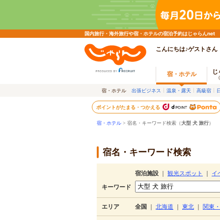
国内旅行・海外旅行や宿・ホテルの宿泊予約はじゃらんnet
こんにちは♪ゲストさん
じ
宿・ホテル
宿・ホテル
出張ビジネス
温泉・露天
高級宿
ポイントがたまる・つかえる
宿・ホテル
> 宿名・キーワード検索（
大型 犬 旅行
）
宿名・キーワード検索
宿泊施設
｜
観光スポット
｜
イ
キーワード
エリア
全国
｜
北海道
｜
東北
｜
関東