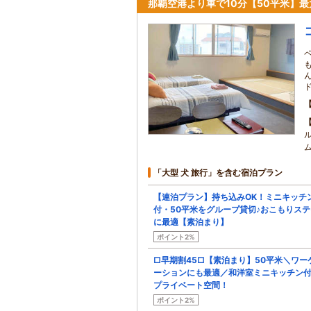
那覇空港より車で10分【50平米】
「大型 犬 旅行」を含む宿泊プラン
【連泊プラン】持ち込みOK！ミニキッチ
付・50平米をグループ貸切♪おこもりステ
に最適【素泊まり】
ポイント2%
□早期割45□【素泊まり】50平米＼ワー
ーションにも最適／和洋室ミニキッチン
プライベート空間！
ポイント2%