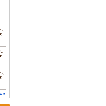
/人
時)
/人
時)
/人
時)
みる