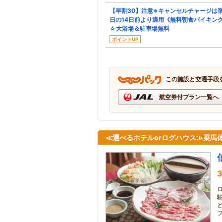
【早割30】注意※キャンセルチャージは
日の14日前より適用《無料朝食バイキン
☆大浴場＆駐車場無料
ポイントUP
この施設と交通手段
航空券付プラン一覧へ
≪選べるホテルorログハウス≫乗馬
3