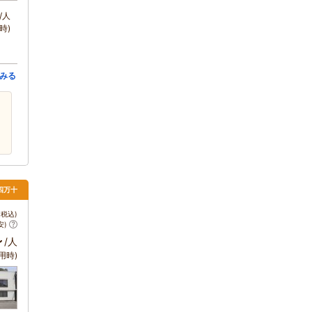
/人
時)
みる
・四万十
税込)
安)
～
/人
用時)