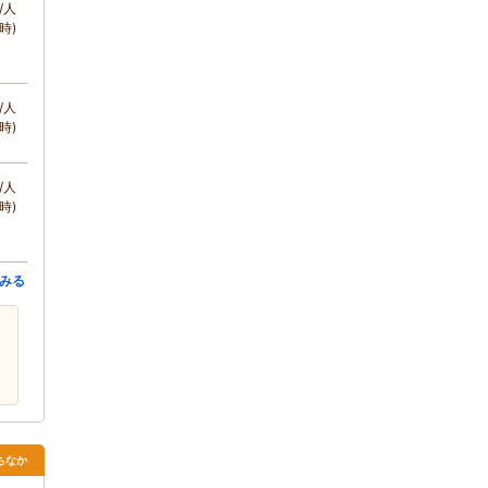
/人
時)
/人
時)
/人
時)
みる
ちなか