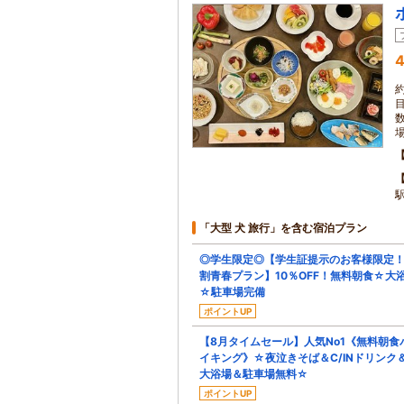
4
「大型 犬 旅行」を含む宿泊プラン
◎学生限定◎【学生証提示のお客様限定
割青春プラン】10％OFF！無料朝食☆大
☆駐車場完備
ポイントUP
【8月タイムセール】人気No1《無料朝食
イキング》☆夜泣きそば＆C/INドリンク
大浴場＆駐車場無料☆
ポイントUP