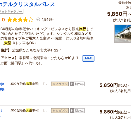
最安料金(
ホテルクリスタルパレス
(目
フォトギャラリー
5,850円
.0
1,546件
(大人2名利
約30種類の無料朝食バイキング！ビジネスから観光
旅行
まで
目的に合わせてご宿泊いただけます。シングルや和室など多
数の客室タイプをご用意☆全室Wi-Fi完備！約500台無料駐車
場（
大型
10トン車もOK）
住所
茨城県ひたちなか市大平1-22-1
アクセス
常磐道～北関東道・ひたちなかICより
MAP
駅方面（勝田駅）へ約30分。
！学
…500台完備/
大型
車可） 【…
セミダブル
朝のみ
5,850円
(税込)～
浴場
(大人2名利用
バ
…500台完備/
大型
車可） 【…
セミダブル
朝のみ
5,850円
(税込)～
＆
(大人2名利用