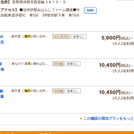
住所
長野県伊那市西箕輪３８７０－５
アクセス
■信州伊那みはらしファーム隣接■中
MAP
央自動車道伊那IC 車5分 /伊那市駅下車 車15分
0
…動不要 ご
旅行
の思い出作…
セミダブル
食事なし
5,900円
(税込)～
の見
(大人2名利用
頭
…食なので 愛
犬
と離ればな…
その他
食事なし
10,450円
(税込)～
｜南
(大人2名利用
験
…動不要 ご
旅行
の思い出作…
その他
食事なし
10,450円
(税込)～
・厩
(大人2名利用
この施設の宿泊プランをもっと