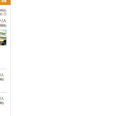
> 那覇
税込)
安)
～
/人
用時)
/人
時)
/人
時)