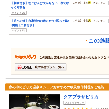
【朝食付き】朝ごはんは欠かせない！宿でゆ
…料金】 小型
犬
、ネコ、そ…
っくり朝食
ポイント2%
【選べる鍋】自家製のお米に合う♪豚みそ鍋o
…料金】 小型
犬
、ネコ、そ…
r鴨鍋【二食付き】
ポイント2%
この施
この施設と交通手段を自由に組み合わせたおトクな
航空券付プラン一覧へ
森の中のピリカ温泉＆シェフおすすめの欧風創作料理をご堪能
クアプラザピリカ
フォトギャラリー