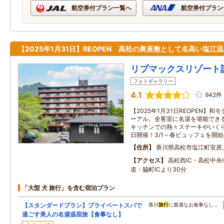
航空券付プラン一覧へ
航空券付プラン
【2025年1月31日】REOPEN 高松の奥座敷として名高い塩江
リブマックスリゾート
フォトギャラリー
4.1
942件
【2025年1月31日REOPEN】
ーアル。全客室に名湯を堪能でき
キッチンでの熱々ステーキやいく
日開催！3/1～春ビュッフェを開始
住所
香川県高松市塩江町安原
アクセス
高松西IC・高松中央
道・脇町ICより30分
「大型 犬 旅行」を含む宿泊プラン
【スタンダードプラン】プライベートスパで
香川
旅行
に最適なお食事なし…
過ごす美人の名湯温宿旅【食事なし】