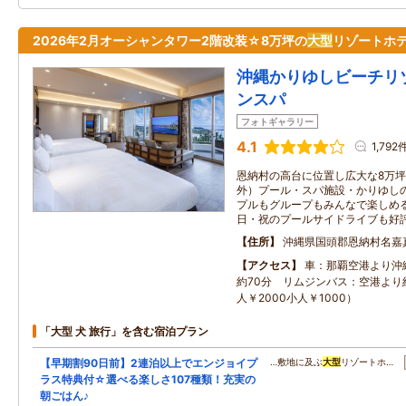
2026年2月オーシャンタワー2階改装☆8万坪の
大型
リゾートホ
沖縄かりゆしビーチリ
ンスパ
フォトギャラリー
4.1
1,792
恩納村の高台に位置し広大な8万
外）プール・スパ施設・かりゆし
プルもグループもみんなで楽しめ
日・祝のプールサイドライブも好
住所
沖縄県国頭郡恩納村名嘉真
アクセス
車：那覇空港より沖
約70分 リムジンバス：空港より約
人￥2000小人￥1000）
「大型 犬 旅行」を含む宿泊プラン
【早期割90日前】2連泊以上でエンジョイプ
…敷地に及ぶ
大型
リゾートホ…
ラス特典付☆選べる楽しさ107種類！充実の
朝ごはん♪