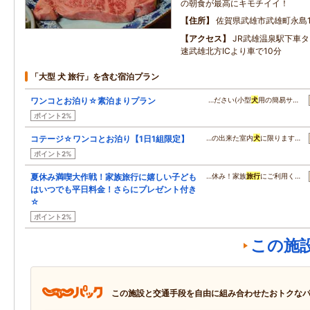
の朝食が最高にキモチイイ！
住所
佐賀県武雄市武雄町永島1
アクセス
JR武雄温泉駅下車
速武雄北方ICより車で10分
「大型 犬 旅行」を含む宿泊プラン
ワンコとお泊り☆素泊まりプラン
…ださい(小型
犬
用の簡易サ…
ポイント2%
コテージ☆ワンコとお泊り【1日1組限定】
…の出来た室内
犬
に限ります…
ポイント2%
夏休み満喫大作戦！家族旅行に嬉しい子ども
…休み！家族
旅行
にご利用く…
はいつでも平日料金！さらにプレゼント付き
☆
ポイント2%
この施
この施設と交通手段を自由に組み合わせたおトクな