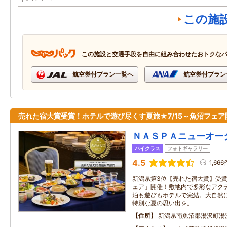
この施
この施設と交通手段を自由に組み合わせたおトクな
航空券付プラン一覧へ
航空券付プラン
売れた宿大賞受賞！ホテルで遊び尽くす夏旅★7/15～魚沼フェア
ＮＡＳＰＡニューオー
ハイクラス
フォトギャラリー
4.5
1,666
新潟県第3位【売れた宿大賞】受賞！
ェア」開催！敷地内で多彩なアク
泊も遊びもホテルで完結。大自然
特別な夏の思い出を。
住所
新潟県南魚沼郡湯沢町湯沢2