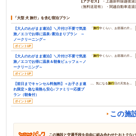
アクセス
・上越新幹線越後湯
（無料送迎有） ・関越自動車道湯沢
「大型 犬 旅行」を含む宿泊プラン
【大人のわがまま連泊】＼片付け不要で気楽
「
旅行
中くらい、お部屋の片…
旅／エコでお得に温泉♪素泊まりプラン ～
ノークリーニング～
ポイントUP
【大人のわがまま連泊】＼片付け不要で気楽
「
旅行
中くらい、お部屋の片…
旅／エコでお得に温泉＆朝食ビュッフェ～ノ
ークリーニング～
ポイントUP
【前日までキャンセル料無料】＜お子さま連
…、気になる
旅行
日の天気を…
れ限定＞急な発熱も安心♪ファミリー応援プ
ラン（朝食付）
ポイントUP
この施
この施設と交通手段を自由に組み合わせたおトクな