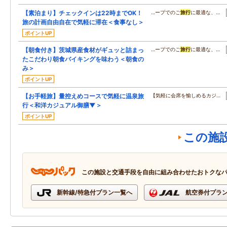
【素泊まり】チェックインは22時までOK！
…ープでのご
旅行
に最適な、…
旅の計画自由自在で気軽に滞在＜食事なし＞
ポイントUP
【朝食付き】茨城県産食材がギュッと詰まっ
…ープでのご
旅行
に最適な、…
たこだわり朝食バイキングを味わう＜朝食の
み＞
ポイントUP
【お手軽旅】量控えめコースで気軽に温泉旅
【気軽に会席を愉しめるカジ…
行＜和洋カジュアル御膳▼＞
ポイントUP
この施
この施設と交通手段を自由に組み合わせたおトクな
新幹線/特急付プラン一覧へ
航空券付プラ