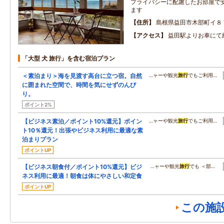
プライバシーに配慮したお部屋で
ます
住所
島根県益田市木部町イ８
アクセス
益田駅よりお車にて
「大型 犬 旅行」を含む宿泊プラン
＜素泊まり＞海を見渡す高台に立つ宿。自然
…ャーや観光
旅行
でもご利用…
に囲まれた空間で、時間を気にせずのんび
り。
ポイント2%
【ビジネス素泊／ポイント10%還元】ポイン
…ャーや観光
旅行
でもご利用…
ト10％還元！出張やビジネス利用に最適な素
泊まりプラン
ポイントUP
【ビジネス朝食付／ポイント10%還元】ビジ
…ャーや観光
旅行
でも ＜部…
ネス利用に最適！朝食は体にやさしい和定食
ポイントUP
この施