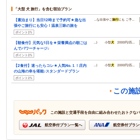
「大型 犬 旅行」を含む宿泊プラン
【素泊まり】当日12時まで予約可★急な出
…な出張やご
旅行
にも ご予…
張やご旅行にも安心！温泉三昧の旅を
ポイント2%
【朝食付】元気な1日を★栄養満点の朝ごは
…) 小型
犬
2000円/匹…
んでパワーチャージ♪
ポイント2%
【2食付】迷ったらコレ★人気No.１！庄内
…) 小型
犬
2000円/匹…
の山海の幸を堪能♪スタンダードプラン
ポイント2%
この施
この施設と交通手段を自由に組み合わせたおトクな
航空券付プラン一覧へ
航空券付プラン