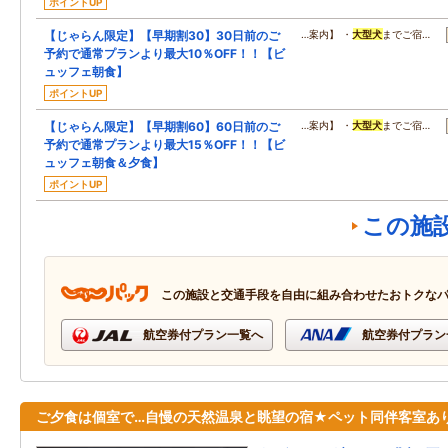
ポイントUP
【じゃらん限定】【早期割30】30日前のご
…案内】 ・
大型
犬
までご宿…
予約で通常プランより最大10％OFF！！【ビ
ュッフェ朝食】
ポイントUP
【じゃらん限定】【早期割60】60日前のご
…案内】 ・
大型
犬
までご宿…
予約で通常プランより最大15％OFF！！【ビ
ュッフェ朝食＆夕食】
ポイントUP
この施
この施設と交通手段を自由に組み合わせたおトクな
航空券付プラン一覧へ
航空券付プラン
ご夕食は個室で…自慢の天然温泉と眺望の宿★ペット同伴客室あ