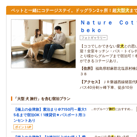
ペットと一緒にコテージステイ。ドッグラン2ヶ所！超
大型
犬
まで
Ｎａｔｕｒｅ Ｃｏｔ
ｂｅｋｏ
フォトギャラリー
【ココでしかできない愛
犬
との思
迎！全室キッチン・バス・トイレ付で
とり様からグループまで宿泊可！冬
ができるコテージあり。
住所
福島県耶麻郡北塩原村檜
３８
アクセス
ＪＲ磐越西線猪苗代
バス40分剣ヶ峰下車、徒歩10分
「大型 犬 旅行」を含む宿泊プラン
【極上の会津旅】素泊まり＠7150円～最大1
…やグループ
旅行
におすすめ…
5名まで宿泊OK！1棟貸切★バスボート用コ
ンセントあり
ポイントUP
…テージで 愛
犬
も飼い主様…