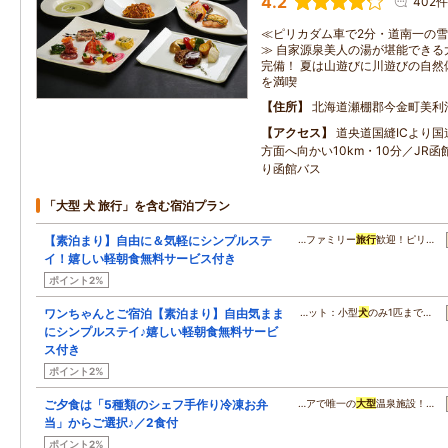
4.2
402件
≪ピリカダム車で2分・道南一の雪
≫ 自家源泉美人の湯が堪能できる
完備！ 夏は山遊びに川遊びの自然
を満喫
住所
北海道瀬棚郡今金町美利
アクセス
道央道国縫ICより国
方面へ向かい10km・10分／JR
り函館バス
「大型 犬 旅行」を含む宿泊プラン
【素泊まり】自由に＆気軽にシンプルステ
…ファミリー
旅行
歓迎！ピリ…
イ！嬉しい軽朝食無料サービス付き
ポイント2%
ワンちゃんとご宿泊【素泊まり】自由気まま
…ット：小型
犬
のみ1匹まで…
にシンプルステイ♪嬉しい軽朝食無料サービ
ス付き
ポイント2%
ご夕食は「5種類のシェフ手作り冷凍お弁
…アで唯一の
大型
温泉施設！…
当」からご選択♪／2食付
ポイント2%