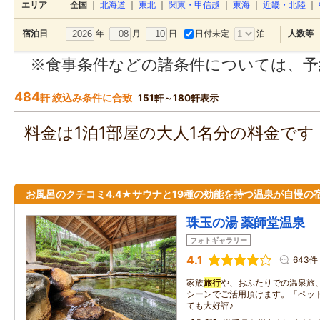
エリア
全国
｜
北海道
｜
東北
｜
関東・甲信越
｜
東海
｜
近畿・北陸
｜
年
月
日
日付未定
泊
宿泊日
人数等
※食事条件などの諸条件については、予
484
軒 絞込み条件に合致
151軒～180軒表示
料金は1泊1部屋の大人1名分の料金で
お風呂のクチコミ4.4★サウナと19種の効能を持つ温泉が自慢の
珠玉の湯 薬師堂温泉
フォトギャラリー
4.1
643件
家族
旅行
や、おふたりでの温泉旅
シーンでご活用頂けます。「ペッ
ても大好評♪