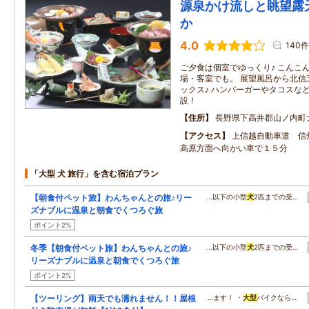
源泉かけ流しと眺望露
か
4.0
140件
ご夕食は個室でゆっくり♪ こんこ
場・客室でも。 展望風呂から北信
ックス♪ ハンバーガーやタコスな
設！
住所
長野県下高井郡山ノ内町
アクセス
上信越自動車道 信
高原方面へ向かい車で１５分
「大型 犬 旅行」を含む宿泊プラン
【朝食付ペット旅】わんちゃんとの旅♪リー
…以下の小型
犬
2匹までの受…
ズナブルに温泉と朝食でくつろぐ旅
ポイント2%
冬季【朝食付ペット旅】わんちゃんとの旅♪
…以下の小型
犬
2匹までの受…
リーズナブルに温泉と朝食でくつろぐ旅
ポイント2%
【ツーリング】雨天でも濡れません！！屋根
…ます！ ・
大型
バイクなら…