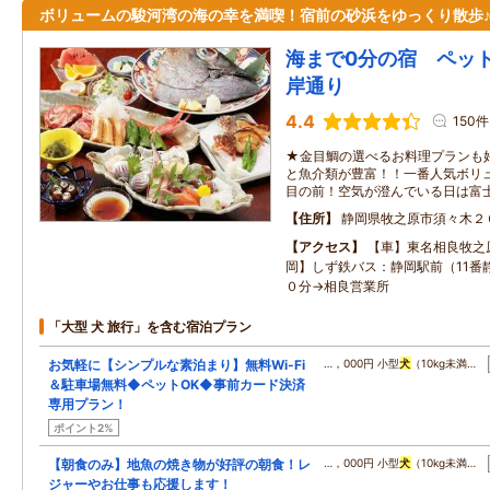
ボリュームの駿河湾の海の幸を満喫！宿前の砂浜をゆっくり散歩
海まで0分の宿 ペッ
岸通り
4.4
150件
★金目鯛の選べるお料理プランも
と魚介類が豊富！！一番人気ボリ
目の前！空気が澄んでいる日は富
住所
静岡県牧之原市須々木２
アクセス
【車】東名相良牧之原
岡】しず鉄バス：静岡駅前（11番
０分→相良営業所
「大型 犬 旅行」を含む宿泊プラン
お気軽に【シンプルな素泊まり】無料Wi-Fi
…，000円 小型
犬
（10kg未満…
＆駐車場無料◆ペットOK◆事前カード決済
専用プラン！
ポイント2%
【朝食のみ】地魚の焼き物が好評の朝食！レ
…，000円 小型
犬
（10kg未満…
ジャーやお仕事も応援します！