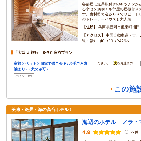
各部屋に道具類付きのキッチンがあ
る幸せを満喫！各部屋の屋根付き
す。食材持ち込みＯＫでリピート
のトレーラーハウスも大人気！
住所
兵庫県豊岡市但東町相田
アクセス
中国自動車道・吉川
道・福知山IC→R9→R426へ
「大型 犬 旅行」を含む宿泊プラン
家族とペットと同室で過ごせる♪お手ごろ素
…ださい。 【
犬
をお連れの…
泊まり♪（犬のみ可）
ポイント2%
この施
美味・絶景・海の高台ホテル！
海辺のホテル ノラ・
4.9
27件