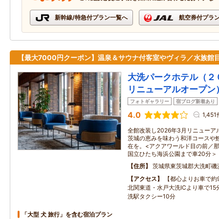
新幹線/特急付プラン一覧へ
航空券付プラ
【最大7000円クーポン】温泉＆サウナ付客室やヴィラ／水族館
大洗パークホテル（２
リニューアルオープン
フォトギャラリー
宿ブログ新着あり
4.0
1,45
全館改装し2026年3月リニューア
茨城の恵みを味わう和洋コースや
在を。<アクアワールド目の前／那
国立ひたち海浜公園まで車20分＞
住所
茨城県東茨城郡大洗町磯
アクセス
【都心よりお車で約
北関東道・水戸大洗ICより車で1
洗駅タクシー10分
「大型 犬 旅行」を含む宿泊プラン