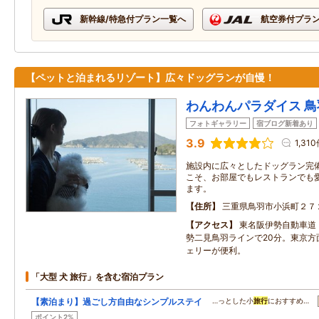
新幹線/特急付プラン一覧へ
航空券付プラ
【ペットと泊まれるリゾート】広々ドッグランが自慢！
わんわんパラダイス 鳥
フォトギャラリー
宿ブログ新着あり
3.9
1,31
施設内に広々としたドッグラン完
こそ、お部屋でもレストランでも
ます。
住所
三重県鳥羽市小浜町２７
アクセス
東名阪伊勢自動車道「
勢二見鳥羽ラインで20分。東京方
ェリーが便利。
「大型 犬 旅行」を含む宿泊プラン
【素泊まり】過ごし方自由なシンプルステイ
…っとした小
旅行
におすすめ…
ポイント2%