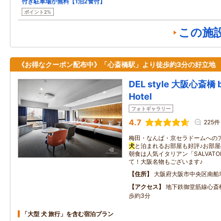
付き駐車場が無料【1泊2食付】
ポイント2%
この施
《お得なクーポン配布中》「心斎橋駅」より徒歩約3分の好立地
DEL style 大阪心斎橋 b
Hotel
フォトギャラリー
4.7
225件
梅田・なんば・京セラドームへの
犬
と泊まれるお部屋も好評♪お部屋
朝食は人気イタリアン「SALVATORE
て！大阪名物もございます♪
住所
大阪府大阪市中央区南船
アクセス
地下鉄御堂筋線心斎
歩約3分
「大型 犬 旅行」を含む宿泊プラン