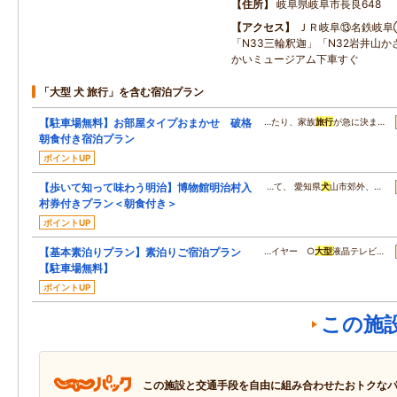
住所
岐阜県岐阜市長良648
アクセス
ＪＲ岐阜⑬名鉄岐阜
「N33三輪釈迦」「N32岩井山
かいミュージアム下車すぐ
「大型 犬 旅行」を含む宿泊プラン
【駐車場無料】お部屋タイプおまかせ 破格
…たり、家族
旅行
が急に決ま…
朝食付き宿泊プラン
ポイントUP
【歩いて知って味わう明治】博物館明治村入
…て、 愛知県
犬
山市郊外、…
村券付きプラン＜朝食付き＞
ポイントUP
【基本素泊りプラン】素泊りご宿泊プラン
…イヤー ○
大型
液晶テレビ…
【駐車場無料】
ポイントUP
この施
この施設と交通手段を自由に組み合わせたおトクな