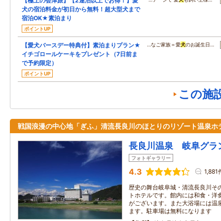
【極上の会津旅】【2連泊以上でお得！】愛
犬の宿泊料金が初日から無料！超大型犬まで
宿泊OK★素泊まり
ポイントUP
【愛犬バースデー特典付】素泊まりプラン★
…なご家族＝愛
犬
のお誕生日…
イチゴロールケーキをプレゼント（7日前ま
で予約限定）
ポイントUP
この施
戦国浪漫の中心地「ぎふ」清流長良川のほとりのリゾート温泉ホ
長良川温泉 岐阜グラ
フォトギャラリー
4.3
1,881
歴史の舞台岐阜城・清流長良川そ
トホテルです。館内には和食・洋
がございます。また大浴場には温
ます。駐車場は無料になります