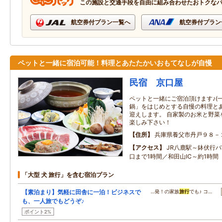
この施設と交通手段を自由に組み合わせたおトクな
航空券付プラン一覧へ
航空券付プラン
ペットと一緒に宿泊可能！料理とあたたかいおもてなしが自慢
民宿 京口屋
ペットと一緒にご宿泊頂けます♪(一
鍋」をはじめとする自慢の料理と
迎えします。 自家製のお米と野菜
楽しみ下さい！
住所
兵庫県養父市丹戸９８－
アクセス
JR八鹿駅～鉢伏行
口まで1時間／和田山IC～約1時間
「大型 犬 旅行」を含む宿泊プラン
【素泊まり】気軽に田舎に一泊！ビジネスで
…発！の家族
旅行
でも♪ コ…
も、一人旅でもどうぞ♪
ポイント2%