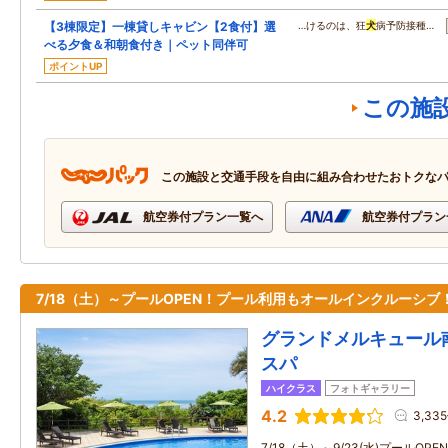
【3棟限定】一棟貸しキャビン【2食付】選
…けるのは、狂
犬
病予防接種…
べる夕食＆和朝食付き｜ペット同伴可
ポイントUP
この施
この施設と交通手段を自由に組み合わせたおトクな
航空券付プラン一覧へ
航空券付プラン
7/18（土）～プールOPEN！プール利用もオールインクルーシブ
グランドメルキュール
スパ
ハイクラス
フォトギャラリー
4.2
3,33
7/18（土）～9/23(水)プールOP