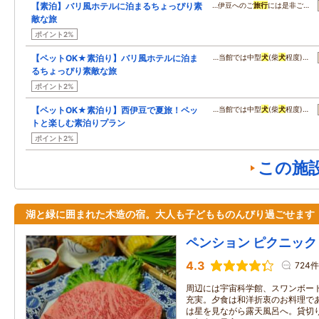
【素泊】バリ風ホテルに泊まるちょっぴり素
…伊豆へのご
旅行
には是非ご…
敵な旅
ポイント2%
【ペットOK★素泊り】バリ風ホテルに泊ま
…当館では中型
犬
(柴
犬
程度)…
るちょっぴり素敵な旅
ポイント2%
【ペットOK★素泊り】西伊豆で夏旅！ペッ
…当館では中型
犬
(柴
犬
程度)…
トと楽しむ素泊りプラン
ポイント2%
この施
湖と緑に囲まれた木造の宿。大人も子どもものんびり過ごせます
ペンション ピクニック
4.3
724件
周辺には宇宙科学館、スワンボー
充実。夕食は和洋折衷のお料理で
は星を見ながら露天風呂へ。貸切