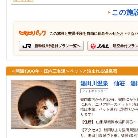
この施
この施設と交通手段を自由に組み合わせたおトクな
新幹線/特急付プラン一覧へ
航空券付プラ
＜開湯1300年・庄内三名湯＞ペットと泊まれる温泉宿
湯田川温泉 仙荘 湯
フォトギャラリー
鶴岡市内から約20分、鶴岡ICから
にある、エリア唯一のペットと泊ま
様は本館、ペット連れは別館だから
ります♪
住所
山形県鶴岡市湯田川乙１
アクセス
鶴岡駅より湯田川温
り、湯田川温泉で下車。徒歩30秒