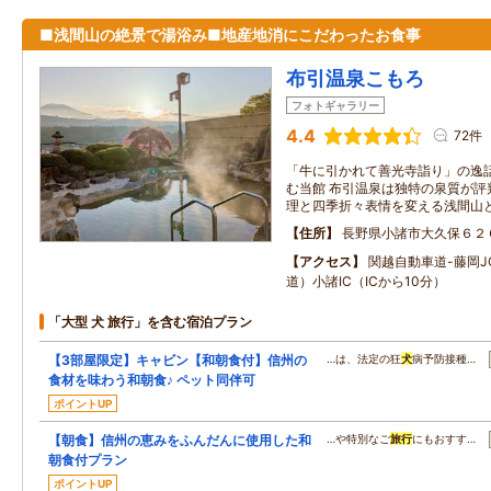
■浅間山の絶景で湯浴み■地産地消にこだわったお食事
布引温泉こもろ
フォトギャラリー
4.4
72件
「牛に引かれて善光寺詣り」の逸
む当館 布引温泉は独特の泉質が評
理と四季折々表情を変える浅間山
住所
長野県小諸市大久保６２
アクセス
関越自動車道-藤岡J
道）小諸IC（ICから10分）
「大型 犬 旅行」を含む宿泊プラン
【3部屋限定】キャビン【和朝食付】信州の
…は、法定の狂
犬
病予防接種…
食材を味わう和朝食♪ ペット同伴可
ポイントUP
【朝食】信州の恵みをふんだんに使用した和
…や特別なご
旅行
にもおすす…
朝食付プラン
ポイントUP