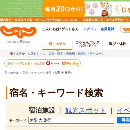
国内旅行・海外旅行や宿・ホテルの宿泊予約はじゃらんnet ～日本最大級の宿・ホテル予約サイト
こんにちは♪ゲストさん
ログイン
会員登録
じゃらんパック
宿・ホテル
遊び・体験
（交通＋宿泊）
宿・ホテル
出張ビジネス
温泉・露天
高級宿
日帰り・デイユース
ポイントがたまる・つかえる
宿・ホテル
> 宿名・キーワード検索（
大型 犬 旅行
）
宿名・キーワード検索
宿泊施設
｜
観光スポット
｜
イ
キーワード