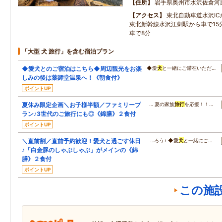
住所
岩手県奥州市水沢佐倉河
アクセス
東北自動車道水沢IC
東北新幹線水沢江刺駅から車で15
車で8分
「大型 犬 旅行」を含む宿泊プラン
◆愛犬とのご宿泊はこちら◆周辺観光をお楽
◆愛
犬
と一緒にご滞在いただ…
しみの後は薬師堂温泉へ！《朝食付》
ポイントUP
夏休み限定企画＼お子様半額／ファミリープ
… 夏の家族
旅行
を応援！！…
ラン♪3世代のご旅行にも◎《錦膳》２食付
ポイントUP
＼直前割／直前予約歓迎！愛犬と過ごす休日
…ろう♪ ◆愛
犬
と一緒にご…
♪「白金豚のしゃぶしゃぶ」がメインの《錦
膳》２食付
ポイントUP
この施