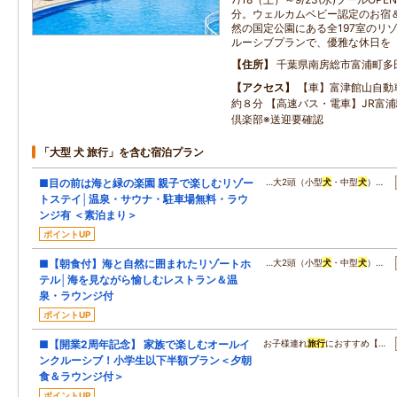
分。ウェルカムベビー認定のお宿
然の国定公園にある全197室のリ
ルーシブプランで、優雅な休日を
住所
千葉県南房総市富浦町多
アクセス
【車】富津館山自動
約８分 【高速バス・電車】JR富
倶楽部※送迎要確認
「大型 犬 旅行」を含む宿泊プラン
■目の前は海と緑の楽園 親子で楽しむリゾー
…大2頭（小型
犬
・中型
犬
）…
トステイ│温泉・サウナ・駐車場無料・ラウ
ンジ有 ＜素泊まり＞
ポイントUP
■【朝食付】海と自然に囲まれたリゾートホ
…大2頭（小型
犬
・中型
犬
）…
テル│海を見ながら愉しむレストラン＆温
泉・ラウンジ付
ポイントUP
■【開業2周年記念】 家族で楽しむオールイ
お子様連れ
旅行
におすすめ【…
ンクルーシブ！小学生以下半額プラン＜夕朝
食＆ラウンジ付＞
ポイントUP