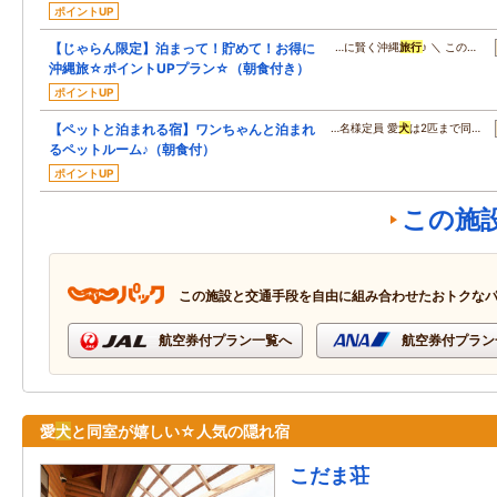
ポイントUP
【じゃらん限定】泊まって！貯めて！お得に
…に賢く沖縄
旅行
♪ ＼ この…
沖縄旅☆ポイントUPプラン☆（朝食付き）
ポイントUP
【ペットと泊まれる宿】ワンちゃんと泊まれ
…名様定員 愛
犬
は2匹まで同…
るペットルーム♪（朝食付）
ポイントUP
この施
この施設と交通手段を自由に組み合わせたおトクな
航空券付プラン一覧へ
航空券付プラン
愛
犬
と同室が嬉しい☆人気の隠れ宿
こだま荘