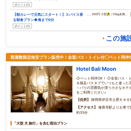
ポイント2%
【朝カレーで元気にスタート！】スパイス香
…，000円 小型
犬
（10kg未満…
る朝食プラン◆海まで0分
ポイント2%
この施
部屋数限定格安プラン販売中！全室バス・トイレ付〇ペット同伴O
Hotel Bali Moon
◇ペット同伴OK！ ◇全室バス・
＆猫足バスタブでいつもと違った
～バリの雰囲気が漂う小さなホテル
をご利用ください♪
住所
静岡県伊豆市土肥６８８
アクセス
修善寺駅よりお車で国
約35分
「大型 犬 旅行」を含む宿泊プラン