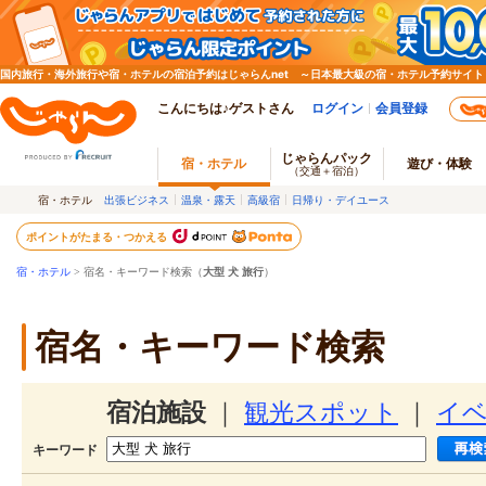
国内旅行・海外旅行や宿・ホテルの宿泊予約はじゃらんnet ～日本最大級の宿・ホテル予約サイト
こんにちは♪ゲストさん
ログイン
会員登録
じゃらんパック
宿・ホテル
遊び・体験
（交通＋宿泊）
宿・ホテル
出張ビジネス
温泉・露天
高級宿
日帰り・デイユース
ポイントがたまる・つかえる
宿・ホテル
> 宿名・キーワード検索（
大型 犬 旅行
）
宿名・キーワード検索
宿泊施設
｜
観光スポット
｜
イ
キーワード