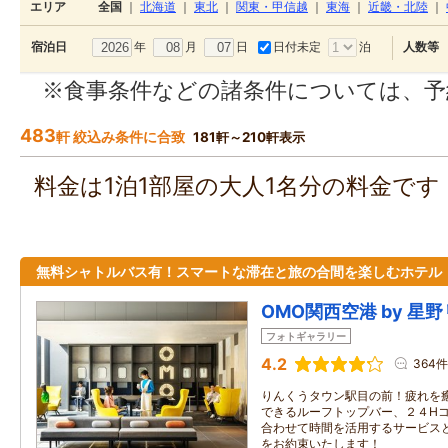
エリア
全国
｜
北海道
｜
東北
｜
関東・甲信越
｜
東海
｜
近畿・北陸
｜
年
月
日
日付未定
泊
宿泊日
人数等
※食事条件などの諸条件については、予
483
軒 絞込み条件に合致
181軒～210軒表示
料金は1泊1部屋の大人1名分の料金で
無料シャトルバス有！スマートな滞在と旅の合間を楽しむホテル
OMO関西空港 by 星
フォトギャラリー
4.2
364件
りんくうタウン駅目の前！疲れを
できるルーフトップバー、２４H
合わせて時間を活用するサービス
をお約束いたします！