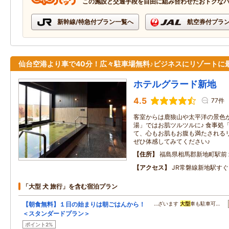
この施設と交通手段を自由に組み合わせたおトクな
新幹線/特急付プラン一覧へ
航空券付プラ
仙台空港より車で40分！広々駐車場無料♪ビジネスにリゾートに
ホテルグラード新地
4.5
77件
客室からは鹿狼山や太平洋の景色
湯」ではお肌ツルツルに♪ 食事処
て、心もお肌もお腹も満たされる
ぜひ体感してみてください♪
住所
福島県相馬郡新地町駅前
アクセス
JR常磐線新地駅す
「大型 犬 旅行」を含む宿泊プラン
【朝食無料】１日の始まりは朝ごはんから！
…ざいます
大型
車も駐車可…
＜スタンダードプラン＞
ポイント2%