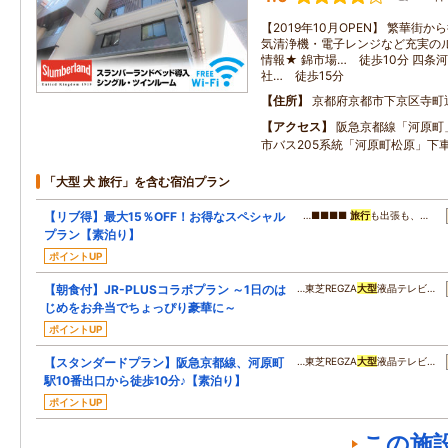
【2019年10月OPEN】 繁華街
気清浄機・電子レンジなど充実のル
情報★ 錦市場… 徒歩10分 四条河
社… 徒歩15分
住所
京都府京都市下京区寺町
アクセス
阪急京都線「河原町」
市バス205系統「河原町松原」下
「大型 犬 旅行」を含む宿泊プラン
【リブ得】最大15％OFF！お得なスペシャル
…■■■■
旅行
も出張も、…
プラン【素泊り】
ポイントUP
【朝食付】JR-PLUSコラボプラン ～1日のは
…東芝REGZA
大型
液晶テレビ…
じめをお弁当でちょっぴり豪華に～
ポイントUP
【スタンダードプラン】阪急京都線、河原町
…東芝REGZA
大型
液晶テレビ…
駅10番出口から徒歩10分♪【素泊り】
ポイントUP
この施