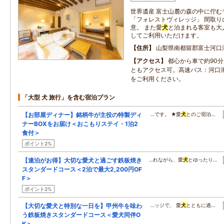
世界遺産 富士山麓の森の中に佇む
「フォレストヴィレッジ」 間取り
意。 また愛
犬
と泊まれる客室も大
してご利用いただけます。
住所
山梨県南都留郡富士河口
アクセス
都心から車で約90
ともアクセス可。高速バス：河口
をご利用ください。
「大型 犬 旅行」を含む宿泊プラン
【お部屋ディナー】銘柄牛が主役の特製ディ
…です。 ★愛
犬
とのご宿泊…
ナーBOXをお届け＜おこもりステイ・1泊2
食付＞
ポイント2%
【連泊がお得】大切な愛犬と過ごす鉄板焼き
…れながら、愛
犬
とゆったり…
スタンダードコース＜2泊で最大2,200円OF
F＞
ポイント2%
【大切な愛犬と特別な一日を】甲州牛を味わ
…ッジで、 愛
犬
とともに過…
う鉄板焼きスタンダードコース＜愛犬同伴O
K＞