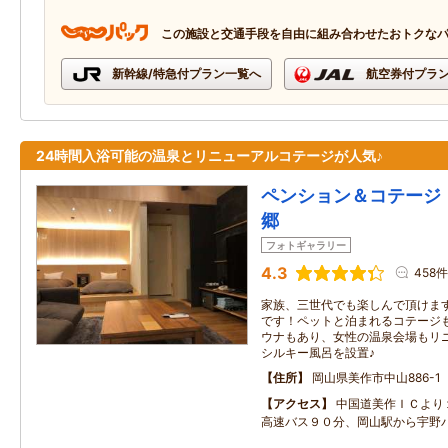
この施設と交通手段を自由に組み合わせたおトクな
新幹線/特急付プラン一覧へ
航空券付プラ
24時間入浴可能の温泉とリニューアルコテージが人気♪
ペンション＆コテージ
郷
フォトギャラリー
4.3
458件
家族、三世代でも楽しんで頂けま
です！ペットと泊まれるコテージ
ウナもあり、女性の温泉会場もリ
シルキー風呂を設置♪
住所
岡山県美作市中山886-1
アクセス
中国道美作ＩＣより
高速バス９０分、岡山駅から宇