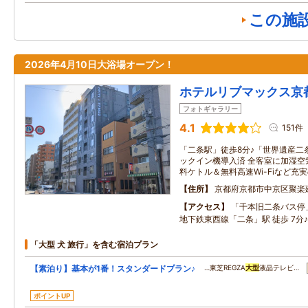
この施
2026年4月10日大浴場オープン！
ホテルリブマックス京
フォトギャラリー
4.1
151件
「二条駅」徒歩8分♪「世界遺産二
ックイン機導入済 全客室に加湿空
料ケトル＆無料高速Wi-Fiなど充
住所
京都府京都市中京区聚楽
アクセス
「千本旧二条バス停
地下鉄東西線「二条」駅 徒歩 7分♪
「大型 犬 旅行」を含む宿泊プラン
【素泊り】基本が1番！スタンダードプラン♪
…東芝REGZA
大型
液晶テレビ…
ポイントUP