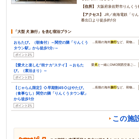
住所
大阪府泉佐野市りんくう
アクセス
JR／南海電鉄「り
番出口より徒歩約1分
「大型 犬 旅行」を含む宿泊プラン
おもたび。（朝食付）～関空の隣「りんくう
…長期の海外
旅行
など、荷物…
タウン駅」から徒歩1分♪～
ポイント2%
【愛犬と楽しむ“街ナカ”ステイ】～おもた
愛
犬
と一緒にOMO関西空港ご…
び。（素泊まり）～
ポイント2%
【じゃらん限定】◇早期割45◇はやたび。
…長期の海外
旅行
など、荷物…
（食事なし）関空の隣「りんくうタウン駅」
から徒歩1分
ポイント2%
この施