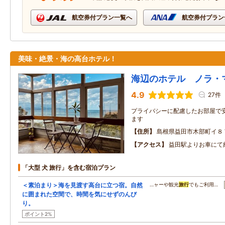
航空券付プラン一覧へ
航空券付プラン
美味・絶景・海の高台ホテル！
海辺のホテル ノラ・
4.9
27件
プライバシーに配慮したお部屋で
ます
住所
島根県益田市木部町イ８
アクセス
益田駅よりお車にて
「大型 犬 旅行」を含む宿泊プラン
＜素泊まり＞海を見渡す高台に立つ宿。自然
…ャーや観光
旅行
でもご利用…
に囲まれた空間で、時間を気にせずのんび
り。
ポイント2%