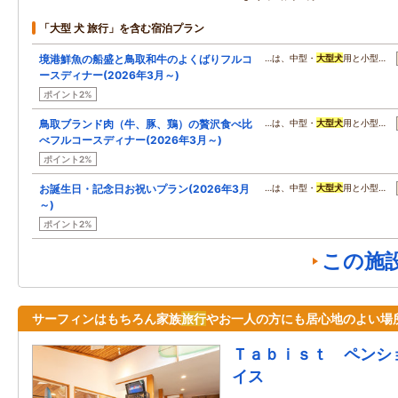
「大型 犬 旅行」を含む宿泊プラン
境港鮮魚の船盛と鳥取和牛のよくばりフルコ
…は、中型・
大型
犬
用と小型…
ースディナー(2026年3月～)
ポイント2%
鳥取ブランド肉（牛、豚、鶏）の贅沢食べ比
…は、中型・
大型
犬
用と小型…
べフルコースディナー(2026年3月～)
ポイント2%
お誕生日・記念日お祝いプラン(2026年3月
…は、中型・
大型
犬
用と小型…
～)
ポイント2%
この施
サーフィンはもちろん家族
旅行
やお一人の方にも居心地のよい場
Ｔａｂｉｓｔ ペンシ
イス