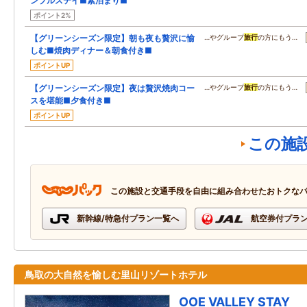
ンプルステイ■素泊まり■
ポイント2%
【グリーンシーズン限定】朝も夜も贅沢に愉
…やグループ
旅行
の方にもう…
しむ■焼肉ディナー＆朝食付き■
ポイントUP
【グリーンシーズン限定】夜は贅沢焼肉コー
…やグループ
旅行
の方にもう…
スを堪能■夕食付き■
ポイントUP
この施
この施設と交通手段を自由に組み合わせたおトクな
新幹線/特急付プラン一覧へ
航空券付プラ
鳥取の大自然を愉しむ里山リゾートホテル
OOE VALLEY STAY