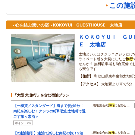
この施
～心を結ぶ憩いの宿～KOKOYUI GUESTHOUSE 太地店
ＫＯＫＯＹＵＩ ＧＵ
Ｅ 太地店
太地といえばクジラ？クジラだけ
ライベート感を大切にしたご
旅行
せんか？ 無料駐車場も6台完備で
も安心です
住所
和歌山県東牟婁郡太地町太地
アクセス
太地駅より車で5分
「大型 犬 旅行」を含む宿泊プラン
【一棟貸／スタンダード】海まで徒歩1分！
…現地集合の
旅行
にも安心 …
南紀を楽しむ！クジラの町和歌山太地町で過
ごす旅＜素泊＞
ポイント2%
【2連泊割引】連泊で楽しむ南紀の旅！2泊
…現地集合の
旅行
にも安心 …