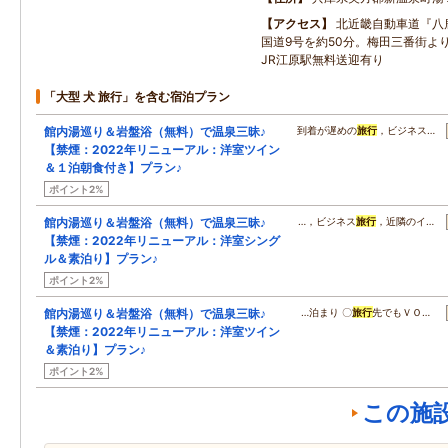
アクセス
北近畿自動車道『八
国道9号を約50分。梅田三番街よ
JR江原駅無料送迎有り
「大型 犬 旅行」を含む宿泊プラン
館内湯巡り＆岩盤浴（無料）で温泉三昧♪
到着が遅めの
旅行
，ビジネス…
【禁煙：2022年リニューアル：洋室ツイン
＆１泊朝食付き】プラン♪
ポイント2%
館内湯巡り＆岩盤浴（無料）で温泉三昧♪
…，ビジネス
旅行
，近隣のイ…
【禁煙：2022年リニューアル：洋室シング
ル＆素泊り】プラン♪
ポイント2%
館内湯巡り＆岩盤浴（無料）で温泉三昧♪
…泊まり 〇
旅行
先でもＶＯ…
【禁煙：2022年リニューアル：洋室ツイン
＆素泊り】プラン♪
ポイント2%
この施