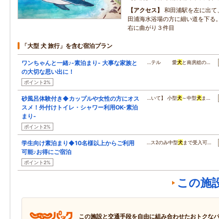
アクセス
和田浦駅を左に出て
田浦海水浴場の方に細い道を下る
右に曲がり３件目
「大型 犬 旅行」を含む宿泊プラン
ワンちゃんと一緒♪-素泊まり- 大事な家族と
…テル 愛
犬
と南房総の…
の大切な思い出に！
ポイント2%
砂風呂体験付き◆カップルや女性の方にオス
…いて】 小型
犬
～中型
犬
ま…
スメ！外付けトイレ・シャワー利用OK-素泊
まり-
ポイント2%
学生向け素泊まり◆10名様以上からご利用
…ス2のみ中型
犬
まで受入可…
可能♪お得にご宿泊
ポイント2%
この施
この施設と交通手段を自由に組み合わせたおトクな