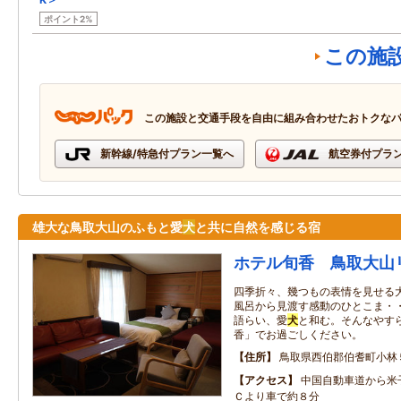
ポイント2%
この施
この施設と交通手段を自由に組み合わせたおトクな
新幹線/特急付プラン一覧へ
航空券付プラ
雄大な鳥取大山のふもと愛
犬
と共に自然を感じる宿
ホテル旬香 鳥取大山
四季折々、幾つもの表情を見せる
風呂から見渡す感動のひとこま・・
語らい、愛
犬
と和む。そんなやす
香」でお過ごしください。
住所
鳥取県西伯郡伯耆町小林
アクセス
中国自動車道から米
Ｃより車で約８分