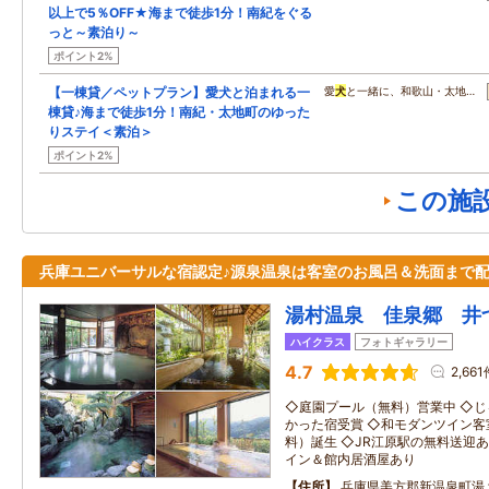
以上で5％OFF★海まで徒歩1分！南紀をぐる
っと～素泊り～
ポイント2%
【一棟貸／ペットプラン】愛犬と泊まれる一
愛
犬
と一緒に、和歌山・太地…
棟貸♪海まで徒歩1分！南紀・太地町のゆった
りステイ＜素泊＞
ポイント2%
この施
兵庫ユニバーサルな宿認定♪源泉温泉は客室のお風呂＆洗面まで
湯村温泉 佳泉郷 井
ハイクラス
フォトギャラリー
4.7
2,661
◇庭園プール（無料）営業中 ◇
かった宿受賞 ◇和モダンツイン客
料）誕生 ◇JR江原駅の無料送迎
イン＆館内居酒屋あり
住所
兵庫県美方郡新温泉町湯