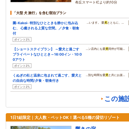
布丘スマートICより約10分
「大型 犬 旅行」を含む宿泊プラン
圍-Kakoi- 特別なひとときを静かに包み込
…います。 愛
犬
とともに、…
む、 心癒される上質な空間。／夕食・朝食
付
ポイント2%
【ショートステイプラン】 ～愛犬と過ごす
…ン店内にも愛
犬
同伴が可能…
プライベートなひととき～16:00イン・10:0
0アウト
ポイント2%
くぬぎの杜と温泉に包まれて過ごす、愛犬と
…別な時間を愛
犬
と共にお楽…
の自由な時間/夕食・朝食付き
ポイント2%
この施
1日1組限定｜大人数・ペットOK！選べる5種の貸切リゾート
響きの宿