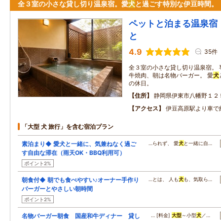
全３室の小さな貸し切り温泉宿。愛
犬
と過ごす特別な伊豆時間。
ペットと泊まる温泉宿
と
4.9
35件
全３室の小さな貸し切り温泉宿。 
牛焼肉、朝は名物バーガー。 愛
犬
の休日。
住所
静岡県伊東市八幡野１２
アクセス
伊豆高原駅より車で
「大型 犬 旅行」を含む宿泊プラン
素泊まり◆ 愛犬と一緒に、気兼ねなく過ご
…られず、 愛
犬
と一緒に自…
す自由な滞在（雨天OK・BBQ利用可）
ポイント2%
朝食付◆ 朝でも食べやすい♪オーナー手作り
…とは、 人も
犬
も、気取ら…
バーガーとやさしい朝時間
ポイント2%
名物バーガー朝食 国産和牛ディナー 貸し
… [料金]
大型
～小型
犬
／…