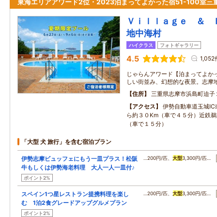
東海エリアアワード2位・2023泊まってよかった宿51-100室三
Ｖｉｌｌａｇｅ ＆ 
地中海村
ハイクラス
フォトギャラリー
4.5
1,052
じゃらんアワード【泊まってよかっ
しい街並み、幻想的な夜景。志摩
住所
三重県志摩市浜島町迫子
アクセス
伊勢自動車道玉城IC
ら約３０Km（車で４５分）近鉄鵜
（車で１５分）
「大型 犬 旅行」を含む宿泊プラン
伊勢志摩ビュッフェにもう一皿プラス！松阪
…200円/匹、
大型
3,300円/匹…
牛もしくは伊勢海老料理 大人一人一皿付♪
ポイント2%
スペイン1つ星レストラン提携料理を楽し
…200円/匹、
大型
3,300円/匹…
む 1泊2食グレードアップグルメプラン
ポイント2%