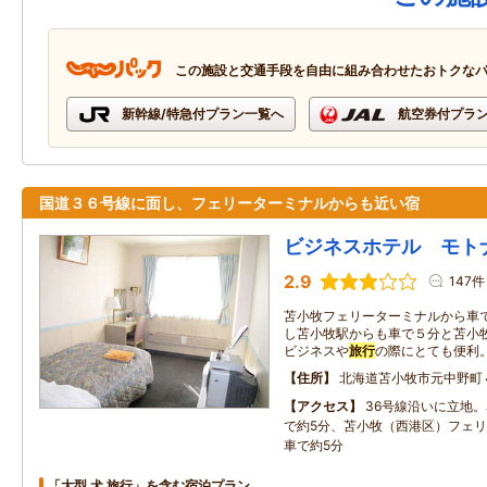
この施設と交通手段を自由に組み合わせたおトクな
新幹線/特急付プラン一覧へ
航空券付プラ
国道３６号線に面し、フェリーターミナルからも近い宿
ビジネスホテル モト
2.9
147件
苫小牧フェリーターミナルから車
し苫小牧駅からも車で５分と苫小
ビジネスや
旅行
の際にとても便利。
住所
北海道苫小牧市元中野町４
アクセス
36号線沿いに立地。
で約5分、苫小牧（西港区）フェ
車で約5分
「大型 犬 旅行」を含む宿泊プラン