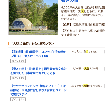
4,000坪の大自然に広がる1日1
家族や仲間、愛
犬
とともに、気兼
を。 趣の異なる5種類の施設から
ただけます。
住所
福島県須賀川市梅田字岩
アクセス
東京から車で２時間
で１時間30分
「大型 犬 旅行」を含む宿泊プラン
【直前割】1日1組貸切｜コンセプト別5種か
…やご友人、愛
犬
とともに、…
ら選べる｜大人数・ペットOK
ポイント2%
【響きの宿】1日1組限定｜国登録有形文化財
…5,000円 ・
大型
7,000円 …
を復元した日本家屋で寛ぐひととき
ポイント2%
【サウナグランピング-響きのフモト-】1日1
…まるで修学
旅行
のような賑…
組限定｜大自然に佇むサウナ付貸切コテージ
で贅沢ステイ
ポイント2%