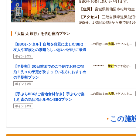
BBQをお楽しみいただけます。
住所
宮城県気仙沼市松崎地生
アクセス
三陸自動車道気仙沼
約5分。JR気仙沼駅から車で約15
「大型 犬 旅行」を含む宿泊プラン
【BBQレンタル】自然を背景に楽しむBBQ！
…の日は３ｍ
大型
パラソルを…
友人や家族との素晴らしい思い出作りに最適
ポイント2%
【早期割】30日前までのご予約でお得に宿
…*******
旅行
のご予定が…
泊！先々の予定が決まっている方におすすめ
の早期割プラン
ポイント2%
【手ぶらBBQ/ご当地食材付き】手ぶらで楽
…の日は３ｍ
大型
パラソルを…
しむ森の気仙沼ホルモンBBQプラン
ポイント2%
この施