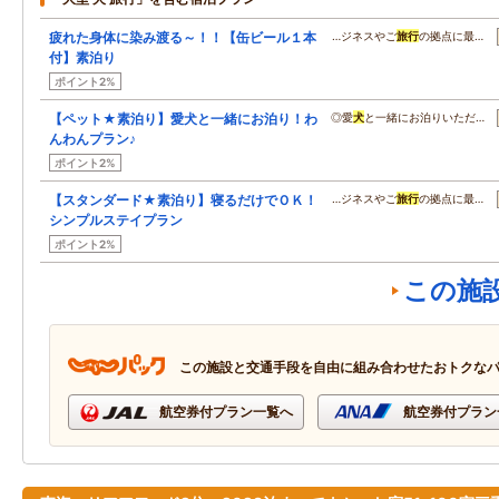
疲れた身体に染み渡る～！！【缶ビール１本
…ジネスやご
旅行
の拠点に最…
付】素泊り
ポイント2%
【ペット★素泊り】愛犬と一緒にお泊り！わ
◎愛
犬
と一緒にお泊りいただ…
んわんプラン♪
ポイント2%
【スタンダード★素泊り】寝るだけでＯＫ！
…ジネスやご
旅行
の拠点に最…
シンプルステイプラン
ポイント2%
この施
この施設と交通手段を自由に組み合わせたおトクな
航空券付プラン一覧へ
航空券付プラン