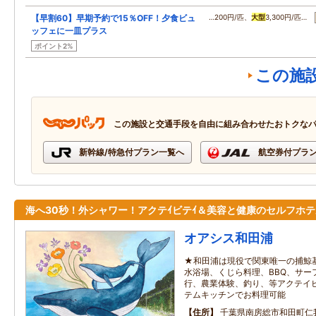
【早割60】早期予約で15％OFF！夕食ビュ
…200円/匹、
大型
3,300円/匹…
ッフェに一皿プラス
ポイント2%
この施
この施設と交通手段を自由に組み合わせたおトクな
新幹線/特急付プラン一覧へ
航空券付プラ
海へ30秒！外シャワー！アクテｲビテｲ＆美容と健康のセルフホテ
オアシス和田浦
★和田浦は現役で関東唯一の捕鯨
水浴場、くじら料理、BBQ、サー
行、農業体験、釣り、等アクテイ
テムキッチンでお料理可能
住所
千葉県南房総市和田町仁