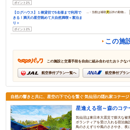
ポイント2%
【ログハウス】１棟貸切で5名様まで利用で
…・当館は補助
犬
以外の動物…
きる！満天の星空眺めて大自然満喫＜素泊ま
り＞
ポイント2%
この施
この施設と交通手段を自由に組み合わせたおトクな
航空券付プラン一覧へ
航空券付プラン
自然の響きと共に、星空の下で心を繋ぐ 気仙沼の隠れ家コテージ
星逢える宿～森のコテ
気仙沼は東日本大震災で膨大な被
ボランティアを受け入れる宿泊施
鳥のさえずりや風のささやき、夜