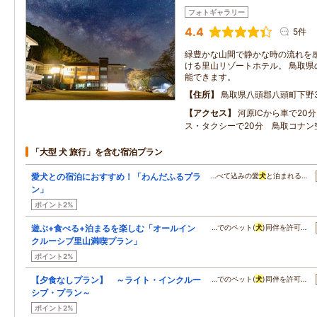
フォトギャラリー
4.4
5件
緑豊かな山間で静かな時の流れを
ける里山リゾートホテル。 鳥取県
能できます。
住所
鳥取県八頭郡八頭町下野3
アクセス
河原ICから車で20
ス・タクシーで20分 鳥取コナン
「大型 犬 旅行」を含む宿泊プラン
愛犬との宿泊におすすめ！「わんだふるプラ
…べて込みの愛
犬
と泊まれる…
ン」
ポイント2%
遊ぶ+食べる+泊まるを楽しむ「オールイン
…でのペット(
犬
)同伴を許可…
クルーシブ里山満喫プラン」
ポイント2%
【夕食なしプラン】 ～ライト・インクルー
…でのペット(
犬
)同伴を許可…
シブ・プラン～
ポイント2%