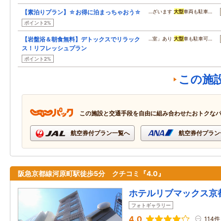
【素泊りプラン】☆お得に泊まっちゃおう☆
…ざいます
大型
車両も駐車…
ポイント2%
【岩盤浴＆朝食無料】デトックスでリラック
…室」あり
大型
車も駐車可…
ス！リフレッシュプラン
ポイント2%
この施
この施設と交通手段を自由に組み合わせたおトクな
航空券付プラン一覧へ
航空券付プラン
阪急京都線河原町駅徒歩5分 クチコミ『4.0』
ホテルリブマックス京
フォトギャラリー
4.0
114件