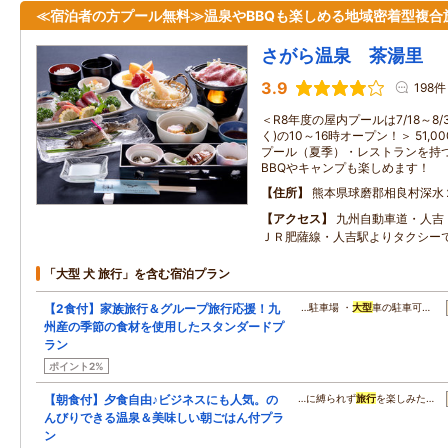
≪宿泊者の方プール無料≫温泉やBBQも楽しめる地域密着型複合
さがら温泉 茶湯里
3.9
198件
＜R8年度の屋内プールは7/18～8/
く)の10～16時オープン！＞ 51
プール（夏季）・レストランを持
BBQやキャンプも楽しめます！
住所
熊本県球磨郡相良村深水
アクセス
九州自動車道・人吉
ＪＲ肥薩線・人吉駅よりタクシーで
「大型 犬 旅行」を含む宿泊プラン
【2食付】家族旅行＆グループ旅行応援！九
…駐車場 ・
大型
車の駐車可…
州産の季節の食材を使用したスタンダードプ
ラン
ポイント2%
【朝食付】夕食自由♪ビジネスにも人気。の
…に縛られず
旅行
を楽しみた…
んびりできる温泉＆美味しい朝ごはん付プラ
ン