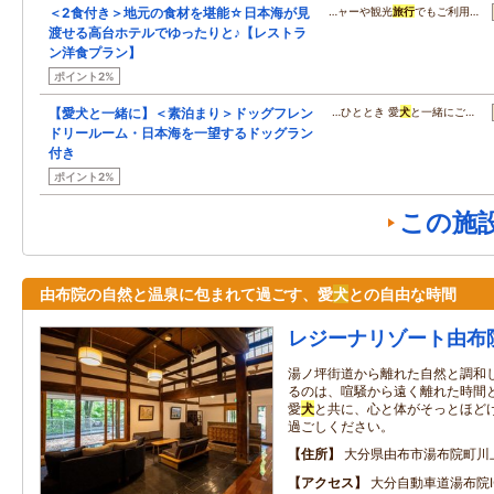
＜2食付き＞地元の食材を堪能☆日本海が見
…ャーや観光
旅行
でもご利用…
渡せる高台ホテルでゆったりと♪【レストラ
ン洋食プラン】
ポイント2%
【愛犬と一緒に】＜素泊まり＞ドッグフレン
…ひととき 愛
犬
と一緒にご…
ドリールーム・日本海を一望するドッグラン
付き
ポイント2%
この施
由布院の自然と温泉に包まれて過ごす、愛
犬
との自由な時間
レジーナリゾート由布
湯ノ坪街道から離れた自然と調和
るのは、喧騒から遠く離れた時間
愛
犬
と共に、心と体がそっとほど
過ごしください。
住所
大分県由布市湯布院町川上
アクセス
大分自動車道湯布院I