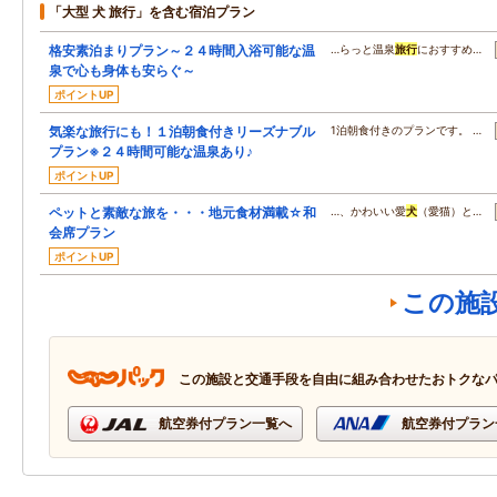
「大型 犬 旅行」を含む宿泊プラン
格安素泊まりプラン～２４時間入浴可能な温
…らっと温泉
旅行
におすすめ…
泉で心も身体も安らぐ～
ポイントUP
気楽な旅行にも！１泊朝食付きリーズナブル
1泊朝食付きのプランです。 …
プラン※２４時間可能な温泉あり♪
ポイントUP
ペットと素敵な旅を・・・地元食材満載☆和
…、かわいい愛
犬
（愛猫）と…
会席プラン
ポイントUP
この施
この施設と交通手段を自由に組み合わせたおトクな
航空券付プラン一覧へ
航空券付プラン