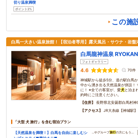
切り温泉満喫
ポイント2%
この施
白馬一大きい温泉旅館！【宿泊者専用】露天風呂・サウナ・岩盤
白馬龍神温泉 RYOKAN 
フォトギャラリー
4.6
70件
神城駅から徒歩5分、道の駅白馬か
中から湧き出る天然温泉が併設！ 
に！ ※全ての客室が、愛
犬
と泊ま
約時にご注意ください。
住所
長野県北安曇郡白馬村神
アクセス
JR大糸線【神城駅
「大型 犬 旅行」を含む宿泊プラン
【天然温泉を満喫！】白馬を自由に楽しむシ
…やグループ
旅行
の方にもう…