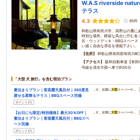
W.A.S riverside nat
テラス
4.3
85件
和歌山県有田川市、高野山の麓に
特別な場所。静寂な高台に佇む各
呂・ウッドデッキ・BBQスペース
い描く自由な滞在を堪能下さい。
住所
和歌山県有田郡有田川町
アクセス
阪和自動車道【有田I
号線を清水方面へ車で約50分
「大型 犬 旅行」を含む宿泊プラン
素泊まりプラン｜客室露天風呂付｜360度見
…す。近隣に
大型
スーパーや…
渡せる星降るテラス｜BBQスペース完備
ポイント2%
【お日にち限定/特別価格】最大30％OFF｜
…す。近隣に
大型
スーパーや…
素泊まりプラン｜客室露天風呂付｜BBQスペ
ース完備
ポイント2%