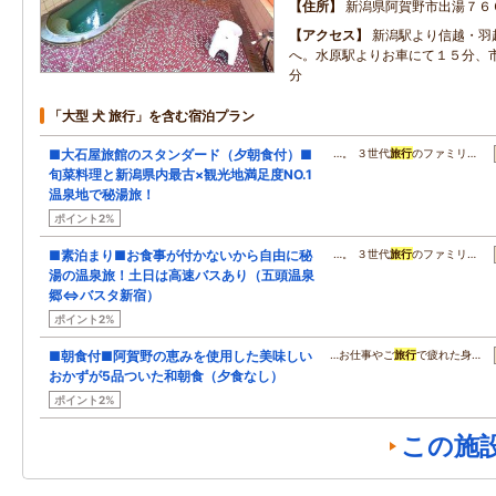
住所
新潟県阿賀野市出湯７６
アクセス
新潟駅より信越・羽
へ。水原駅よりお車にて１５分、
分
「大型 犬 旅行」を含む宿泊プラン
■大石屋旅館のスタンダード（夕朝食付）■
…。 ３世代
旅行
のファミリ…
旬菜料理と新潟県内最古×観光地満足度NO.1
温泉地で秘湯旅！
ポイント2%
■素泊まり■お食事が付かないから自由に秘
…。 ３世代
旅行
のファミリ…
湯の温泉旅！土日は高速バスあり（五頭温泉
郷⇔バスタ新宿）
ポイント2%
■朝食付■阿賀野の恵みを使用した美味しい
…お仕事やご
旅行
で疲れた身…
おかずが5品ついた和朝食（夕食なし）
ポイント2%
この施