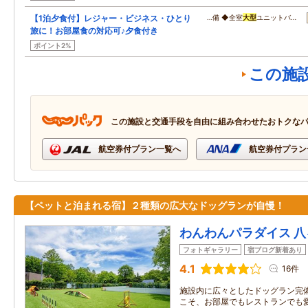
【1泊夕食付】レジャー・ビジネス・ひとり
…備 ◆全室
大型
ユニットバ…
旅に！お部屋食の対応可♪夕食付き
ポイント2%
この施
この施設と交通手段を自由に組み合わせたおトクな
航空券付プラン一覧へ
航空券付プラン
【ペットと泊まれる宿】２種類の広大なドッグランが自慢！
わんわんパラダイス 八
フォトギャラリー
宿ブログ新着あり
4.1
16件
施設内に広々としたドッグラン完
こそ、お部屋でもレストランでも