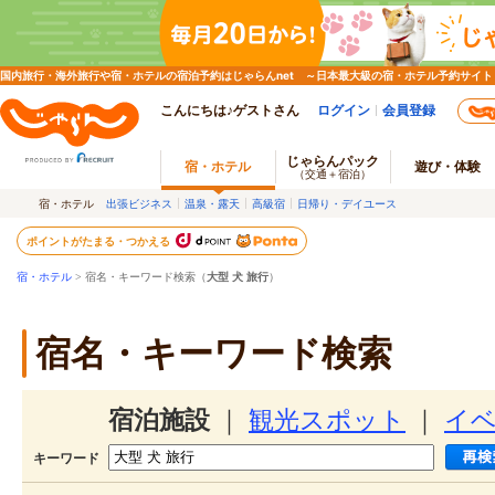
国内旅行・海外旅行や宿・ホテルの宿泊予約はじゃらんnet ～日本最大級の宿・ホテル予約サイト
こんにちは♪ゲストさん
ログイン
会員登録
じゃらんパック
宿・ホテル
遊び・体験
（交通＋宿泊）
宿・ホテル
出張ビジネス
温泉・露天
高級宿
日帰り・デイユース
ポイントがたまる・つかえる
宿・ホテル
> 宿名・キーワード検索（
大型 犬 旅行
）
宿名・キーワード検索
宿泊施設
｜
観光スポット
｜
イ
キーワード