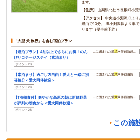
ます。
住所
山梨県北杜市長坂町小荒
アクセス
中央道小淵沢ICよ
経由で10分。JR小淵沢駅より車で
ります（要事前予約）
「大型 犬 旅行」を含む宿泊プラン
【連泊プラン】4泊以上でさらにお得！のん
…に囲まれた愛
犬
同伴宿泊施…
びりコテージステイ（素泊まり）
ポイント2%
【素泊まり】過ごし方自由！愛犬と一緒に別
…に囲まれた愛
犬
同伴宿泊施…
荘気分＜愛犬同伴歓迎＞
ポイント2%
【1泊朝食付】爽やかな高原の朝は新鮮野菜
…に囲まれた愛
犬
同伴宿泊施…
が評判の朝食から＜愛犬同伴歓迎＞
ポイント2%
この施