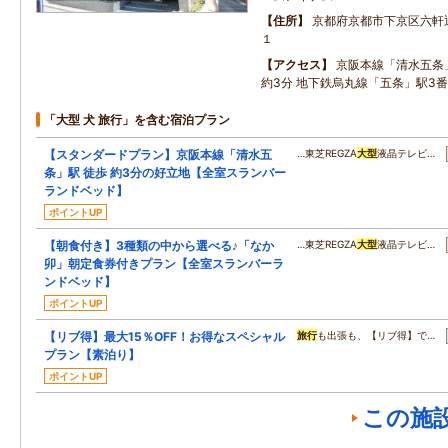
住所
京都府京都市下京区六軒
１
アクセス
京阪本線「清水五条」
約3分 地下鉄烏丸線「五条」駅3番
「大型 犬 旅行」を含む宿泊プラン
【スタンダードプラン】京阪本線「清水五
…東芝REGZA
大型
液晶テレビ…
条」駅 徒歩 約3分の好立地【全室スランバー
ランドベッド】
ポイントUP
【朝食付き】3種類の中から選べる♪「なか
…東芝REGZA
大型
液晶テレビ…
卯」朝定食券付きプラン【全室スランバーラ
ンドベッド】
ポイントUP
【リブ得】最大15％OFF！お得なスペシャル
旅行
も出張も、【リブ得】で…
プラン【素泊り】
ポイントUP
この施