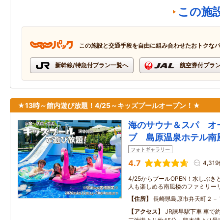
この施
この施設と交通手段を自由に組み合わせたおトクな
新幹線/特急付プラン一覧へ
航空券付プラ
★13時～館内遊び放題！4/25～キッズプールオープン！★
海のサウナ＆スパ オ
ブ 島原温泉ホテル南
フォトギャラリー
4.7
4,31
4/25からプールOPEN！水しぶ
人も楽しめる南風楼のファミリー
住所
長崎県島原市弁天町２－
アクセス
JR諫早駅下車 車で