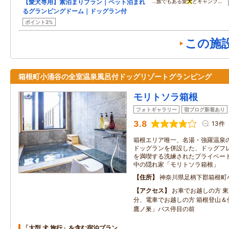
【愛犬専用】素泊まりプラン｜ペット泊まれ
…族でもある愛
犬
とキャンプ…
るグランピングドーム｜ドッグラン付
ポイント2%
この施
箱根町小涌谷の全室温泉風呂付ドッグリゾートグランピング
モリトソラ箱根
フォトギャラリー
宿ブログ新着あり
3.8
13件
箱根エリア唯一、名湯・強羅温泉
ドッグランを併設した、ドッグフレ
を満喫する洗練されたプライベー
中の隠れ家「モリトソラ箱根」
住所
神奈川県足柄下郡箱根町
アクセス
お車でお越しの方 東
分、電車でお越しの方 箱根登山＆
鷹ノ巣」バス停目の前
「大型 犬 旅行」を含む宿泊プラン