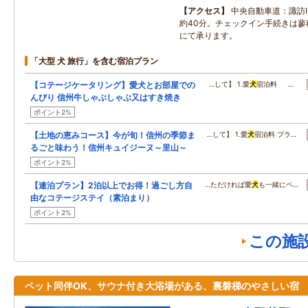
アクセス
中央自動車道：諏訪
約40分。チェックイン手続きは蓼
にて承ります。
「大型 犬 旅行」を含む宿泊プラン
【コテージケータリング】愛犬とお部屋での
…して】 1.愛
犬
宿泊料 …
んびり 信州牛しゃぶしゃぶ又はすき焼き
ポイント2%
【土地の恵みコース】今が旬！信州の季節ま
…して】 1.愛
犬
宿泊料 プラ…
るごと味わう！信州キュイジーヌ～里山～
ポイント2%
【連泊プラン】2泊以上でお得！過ごし方自
…ただければ愛
犬
も一緒にベ…
由なコテージステイ（素泊まり）
ポイント2%
この施
ペット同伴OK、サウナ付き大浴場がある、裏磐梯のやさしい宿