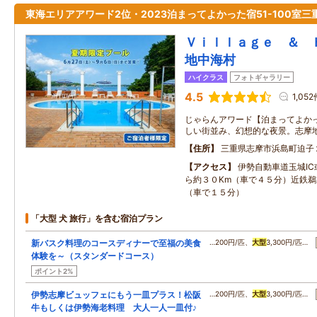
東海エリアアワード2位・2023泊まってよかった宿51-100室三
Ｖｉｌｌａｇｅ ＆ 
地中海村
ハイクラス
フォトギャラリー
4.5
1,052
じゃらんアワード【泊まってよかっ
しい街並み、幻想的な夜景。志摩
住所
三重県志摩市浜島町迫子
アクセス
伊勢自動車道玉城IC
ら約３０Km（車で４５分）近鉄鵜
（車で１５分）
「大型 犬 旅行」を含む宿泊プラン
新バスク料理のコースディナーで至福の美食
…200円/匹、
大型
3,300円/匹…
体験を～（スタンダードコース）
ポイント2%
伊勢志摩ビュッフェにもう一皿プラス！松阪
…200円/匹、
大型
3,300円/匹…
牛もしくは伊勢海老料理 大人一人一皿付♪