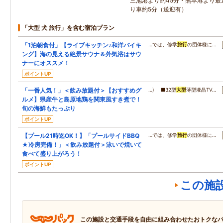
三池港より約45分・熊本港より最
り車約5分（送迎有）
「大型 犬 旅行」を含む宿泊プラン
「1泊朝食付」【ライブキッチン♪和洋バイキ
…では、修学
旅行
の団体様に…
ング】海の見える絶景サウナ＆外気浴はサウ
ナーにオススメ！
ポイントUP
「一番人気！」＜飲み放題付＞【おすすめグ
…) ■32型
大型
薄型液晶TV…
ルメ】県産牛と島原地鶏を関東風すき煮で！
旬の海鮮もたっぷり
ポイントUP
【プール21時迄OK！】「プールサイドBBQ
…では、修学
旅行
の団体様に…
★冷房完備！」＜飲み放題付＞泳いで焼いて
食べて盛り上がろう！
ポイントUP
この施
この施設と交通手段を自由に組み合わせたおトクな