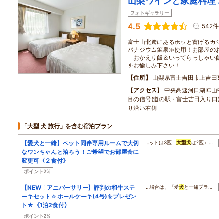
山梨ワインと家庭料理
フォトギャラリー
4.5
542件
富士山北麓にあるホッと寛げるカジ
バナジウム鉱泉≫使用！お部屋のお
「おかえり飯＆いってらっしゃい飯
をお愉しみ下さい！
住所
山梨県富士吉田市上吉田
アクセス
中央高速河口湖IC
目の信号(道の駅・富士吉田入り口
り沿い右側
「大型 犬 旅行」を含む宿泊プラン
【愛犬と一緒】ペット同伴専用ルームで大切
…ットは3匹（
大型
犬
は2匹）…
なワンちゃんと泊ろう！ご希望でお部屋食に
変更可《２食付》
ポイント2%
【NEW！アニバーサリー】評判の和牛ステ
…場合は、「愛
犬
と一緒プラ…
ーキセット☆ホールケーキ(4号)をプレゼン
ト★《1泊2食付》
ポイント2%