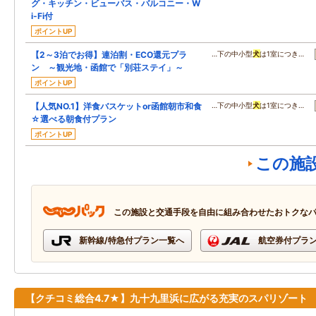
グ・キッチン・ビューバス・バルコニー・W
i-Fi付
ポイントUP
【2～3泊でお得】連泊割・ECO還元プラ
…下の中小型
犬
は1室につき…
ン ～観光地・函館で「別荘ステイ」～
ポイントUP
【人気NO.1】洋食バスケットor函館朝市和食
…下の中小型
犬
は1室につき…
☆選べる朝食付プラン
ポイントUP
この施
この施設と交通手段を自由に組み合わせたおトクな
新幹線/特急付プラン一覧へ
航空券付プラ
【クチコミ総合4.7★】九十九里浜に広がる充実のスパリゾート