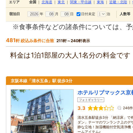
エリア
全国
｜
北海道
｜
東北
｜
関東・甲信越
｜
東海
｜
近畿・北陸
｜
年
月
日
日付未定
泊
宿泊日
人数等
※食事条件などの諸条件については、予
481
軒 絞込み条件に合致
211軒～240軒表示
料金は1泊1部屋の大人1名分の料金で
京阪本線「清水五条」駅 徒歩3分
ホテルリブマックス京
フォトギャラリー
3.3
246件
清水五条駅徒歩3分 「納涼床」で
ダン」テーマのワンランク上のデ
静な立地！加湿機能付空気清浄機
ームアイテム♪