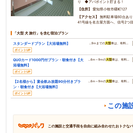
り ◆アパポイント貯まる！
住所
愛知県小牧市曙町127
アクセス
無料駐車場60台あり
41号線を名古屋方面へ、信号2つ
「大型 犬 旅行」を含む宿泊プラン
スタンダードプラン【大浴場無料】
…9ｍまでの
大型
車は、有料…
ポイントUP
QUOカード1000円付プラン・朝食付き【大
…6ｍ～9ｍの
大型
車は、有料…
浴場無料】
ポイントUP
【2名様から】宴会飲み放題90分付きプラ
…6ｍ～9ｍの
大型
車は、有料…
ン・朝食付き【大浴場無料】
ポイントUP
この施
この施設と交通手段を自由に組み合わせたおトクな