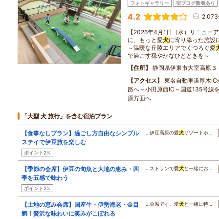
フォトギャラリー
宿ブログ新着あり
4.2
2,07
【2026年4月1日（水）リニュー
に、もっと愛
犬
に寄り添った施設
～温暖な丘陵エリアでくつろぐ愛
で過ごす穏やかなひとときを～
住所
静岡県伊東市大室高原３
アクセス
東名自動車道厚木I
路へ～小田原西IC～国道135号線
原方面へ
「大型 犬 旅行」を含む宿泊プラン
【食事なしプラン】過ごし方自由なシンプル
…伊豆高原の愛
犬
リゾートホ…
ステイで伊豆旅を楽しむ
ポイント2%
【季節の会席】伊豆の旬魚と大地の恵み・四
…ストランで愛
犬
と一緒にお…
季を五感で味わう
ポイント2%
【土地の恵み会席】国産牛・伊勢海老・金目
…会席です。愛
犬
と一緒に特…
鯛！贅沢な味わいに笑みがこぼれる