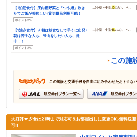
【1泊朝食付】庄内産野菜と「つや姫」炊き
…(小型～中型
犬
のみ)。 ペ…
たてご飯が美味しい♪貸切風呂利用可能！
ポイント2%
【1泊夕食付】☆朝は朝食なしで早くに出発♪
…(小型～中型
犬
のみ)。 ペ…
朝は苦手な人も、登山をしたい人も、是
非！！
ポイント2%
この施
この施設と交通手段を自由に組み合わせたおトクな
航空券付プラン一覧へ
航空券付プラン
大好評☆夕食は21時まで対応可＆お部屋出しに変更OK♪無料送迎
可!!