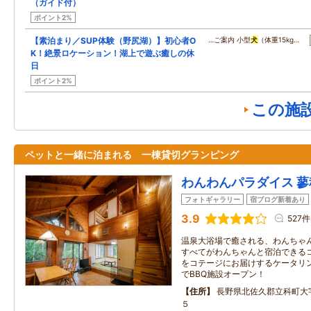
（ガイド付）
ポイント2%
【素泊まり／SUP体験（野尻湖）】初心者O
…ご案内 小型
犬
（体重15kg…
K！絶景ロケーション！湖上で遊ぶ癒しの休
日
ポイント2%
この施
ペットと一緒に泊まれる 一棟貸切グランピング
わんわんパラダイス 蓼
フォトギャラリー
宿ブログ新着あり
3.9
527件
温泉大浴場で癒される、わんちゃ
すべてがわんちゃんと宿泊できる
をコテージにお届けするケータリ
でBBQ施設オープン！
住所
長野県北佐久郡立科町大
５