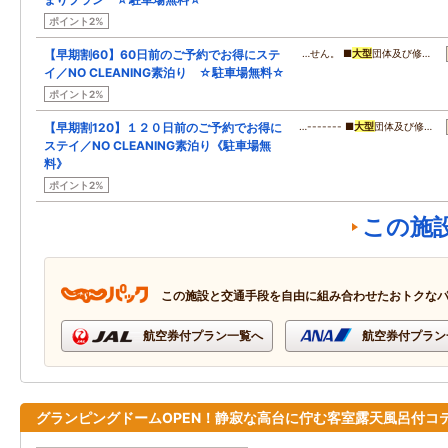
ポイント2%
【早期割60】60日前のご予約でお得にステ
…せん。 ■
大型
団体及び修…
イ／NO CLEANING素泊り ☆駐車場無料☆
ポイント2%
【早期割120】１２０日前のご予約でお得に
…------- ■
大型
団体及び修…
ステイ／NO CLEANING素泊り《駐車場無
料》
ポイント2%
この施
この施設と交通手段を自由に組み合わせたおトクな
航空券付プラン一覧へ
航空券付プラン
グランピングドームOPEN！静寂な高台に佇む客室露天風呂付コ