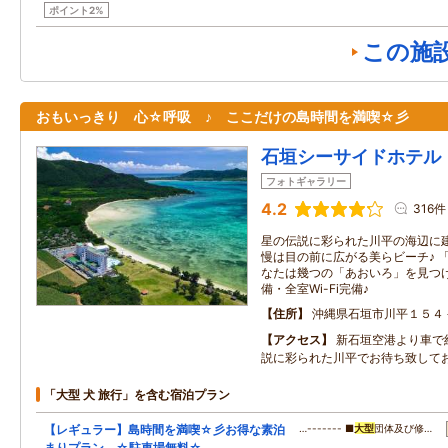
ポイント2%
この施
おもいっきり 心☆呼吸 ♪ ここだけの島時間を満喫☆彡
石垣シーサイドホテル
フォトギャラリー
4.2
316件
星の伝説に彩られた川平の海辺に
慢は目の前に広がる美らビーチ♪ 
なたは幾つの「あおいろ」を見つけ
備・全室Wi-Fi完備♪
住所
沖縄県石垣市川平１５４
アクセス
新石垣空港より車で
説に彩られた川平でお待ち致して
「大型 犬 旅行」を含む宿泊プラン
【レギュラー】島時間を満喫☆彡お得な素泊
…------- ■
大型
団体及び修…
まりプラン ☆駐車場無料☆