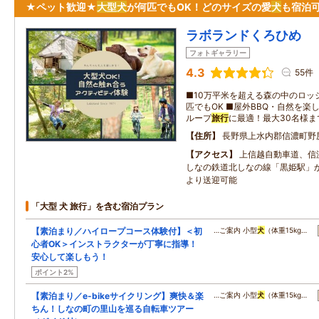
★ペット歓迎★
大型
犬
が何匹でもOK！どのサイズの愛
犬
も宿泊
ラボランドくろひめ
フォトギャラリー
4.3
55件
■10万平米を超える森の中のロッジ
匹でもOK ■屋外BBQ・自然を楽
ループ
旅行
に最適！最大30名様ま
住所
長野県上水内郡信濃町野
アクセス
上信越自動車道、信濃
しなの鉄道北しなの線「黒姫駅」
より送迎可能
「大型 犬 旅行」を含む宿泊プラン
【素泊まり／ハイロープコース体験付】＜初
…ご案内 小型
犬
（体重15kg…
心者OK＞インストラクターが丁寧に指導！
安心して楽しもう！
ポイント2%
【素泊まり／e-bikeサイクリング】爽快＆楽
…ご案内 小型
犬
（体重15kg…
ちん！しなの町の里山を巡る自転車ツアー