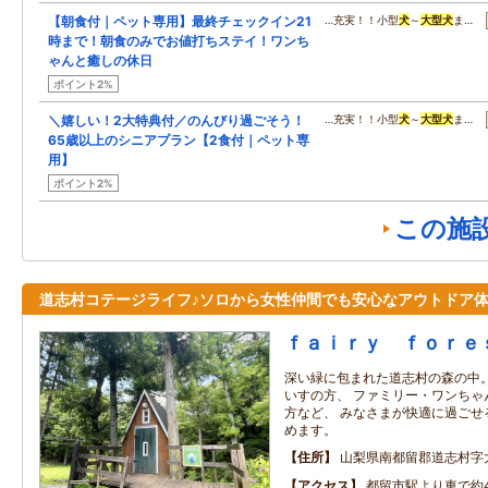
【朝食付｜ペット専用】最終チェックイン21
…充実！！小型
犬
～
大型
犬
ま…
時まで！朝食のみでお値打ちステイ！ワンち
ゃんと癒しの休日
ポイント2%
＼嬉しい！2大特典付／のんびり過ごそう！
…充実！！小型
犬
～
大型
犬
ま…
65歳以上のシニアプラン【2食付｜ペット専
用】
ポイント2%
この施
道志村コテージライフ♪ソロから女性仲間でも安心なアウトドア
ｆａｉｒｙ ｆｏｒｅ
深い緑に包まれた道志村の森の中。
いすの方、 ファミリー・ワンちゃ
方など、 みなさまが快適に過ごせ
めます。
住所
山梨県南都留郡道志村字
アクセス
都留市駅より車で約