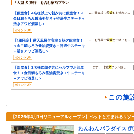
「大型 犬 旅行」を含む宿泊プラン
【個室食】4名様以上で朝夕共に個室食！＜
…ご宴会場に愛
犬
もお連れい…
金目鯛もろみ醤油姿焚き＋特選牛ステーキ＋
活きアワビ酒蒸し＞
ポイントUP
【1組限定】露天風呂付客室＆朝夕個室食！
…・お部屋で愛
犬
と一緒にお…
＜金目鯛もろみ醤油姿焚き＋特選牛ステーキ
＋活きアワビ酒蒸し＞
ポイントUP
【部屋食】3名様迄朝夕共にセルフでお部屋
…ます。 【愛
犬
プラン嬉し…
食！＜金目鯛もろみ醤油姿焚き＋牛ステーキ
＋アワビ酒蒸し＞
ポイントUP
この施
【2026年4月1日リニューアルオープン】ペットと泊まれるリゾ
わんわんパラダイス 伊