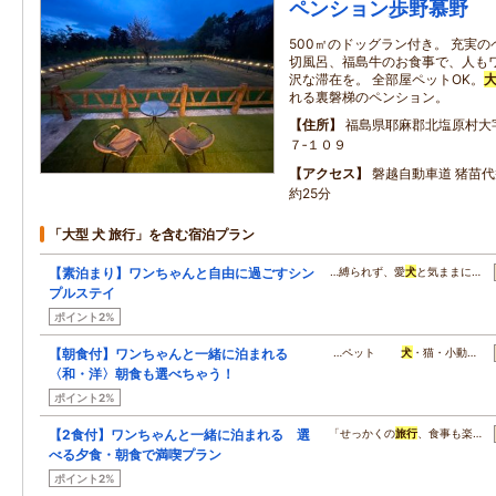
ペンション歩野慕野
500㎡のドッグラン付き。 充実
切風呂、福島牛のお食事で、人も
沢な滞在を。 全部屋ペットOK。
れる裏磐梯のペンション。
住所
福島県耶麻郡北塩原村大
７‐１０９
アクセス
磐越自動車道 猪苗代
約25分
「大型 犬 旅行」を含む宿泊プラン
【素泊まり】ワンちゃんと自由に過ごすシン
…縛られず、愛
犬
と気ままに…
プルステイ
ポイント2%
【朝食付】ワンちゃんと一緒に泊まれる
…ペット
犬
・猫・小動…
〈和・洋〉朝食も選べちゃう！
ポイント2%
【2食付】ワンちゃんと一緒に泊まれる 選
「せっかくの
旅行
、食事も楽…
べる夕食・朝食で満喫プラン
ポイント2%