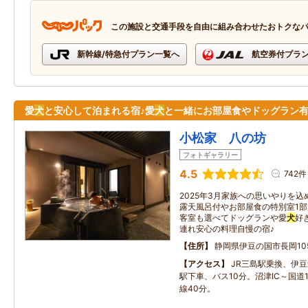
この施設と交通手段を自由に組み合わせたおトクな
新幹線/特急付プラン一覧へ
航空券付プラ
愛
犬
と安心して泊まれる宿♪愛
犬
と一緒にお部屋食やドッグラン
小松家 八の坊
フォトギャラリー
4.5
742件
2025年3月家族への思いやりを
露天風呂付やお部屋食の特別室1部
客室も選べてドッグランや愛
犬
好
連れ安心の料理自慢の宿♪
住所
静岡県伊豆の国市長岡105
アクセス
JR三島駅乗換、伊
駅下車、バス10分。沼津IC～国道
線40分。