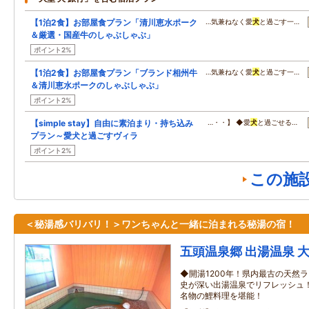
【1泊2食】お部屋食プラン「清川恵水ポーク
…気兼ねなく愛
犬
と過ごす一…
＆厳選・国産牛のしゃぶしゃぶ」
ポイント2%
【1泊2食】お部屋食プラン「ブランド相州牛
…気兼ねなく愛
犬
と過ごす一…
＆清川恵水ポークのしゃぶしゃぶ」
ポイント2%
【simple stay】自由に素泊まり・持ち込み
…・・】 ◆愛
犬
と過ごせる…
プラン～愛犬と過ごすヴィラ
ポイント2%
この施
＜秘湯感バリバリ！＞ワンちゃんと一緒に泊まれる秘湯の宿！
五頭温泉郷 出湯温泉 
◆開湯1200年！県内最古の天然
史が深い出湯温泉でリフレッシュ
名物の鯉料理を堪能！