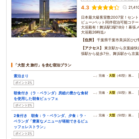
4.3
21,4
日本最大級客室数2007室！セン
ビュー♪ペット同伴宿泊可能コテ
大浴殿有！舞浜駅3駅18分！幕張
大浴殿26時迄♪
住所
千葉県千葉市美浜区ひび
アクセス
東京駅から京葉線快
張駅から徒歩7分。舞浜駅から京葉
「大型 犬 旅行」を含む宿泊プラン
素泊まり
…」完備 ・
大型
（40型）液…
ポイント2%
朝食付き（ラ・ベランダ）房総の豊かな食材
…」完備 ・
大型
（50型）液…
を使用した朝食ビュッフェ
ポイント2%
2食付き 朝食：ラ・ベランダ、夕食：ラ・
…」完備 ・
大型
（50型）液…
ベランダ「豊富なメニューが堪能できるビュ
ッフェレストラン」
ポイント2%