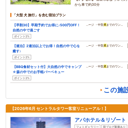
から車で約30分
「大型 犬 旅行」を含む宿泊プラン
【早割30】早期予約でお得に♪500円OFF！
…ージ ・中型
犬
までのワン…
自然の中で過ごす
ポイント2%
【連泊】2連泊以上でお得！自然の中で心を
…ージ ・中型
犬
までのワン…
癒す♪
ポイント2%
【BBQ食材セット付】大自然の中でキャンプ
…ージ ・中型
犬
までのワン…
☆森の中でのお手軽バーベキュー
ポイント2%
この施
【2026年6月 セントラルタワー客室リニューアル！】
アパホテル＆リゾート
フォトギャラリー
宿ブログ新着あり