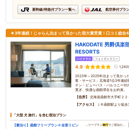
新幹線/特急付プラン一覧へ
航空券付プラ
★3年連続！じゃらん泊まって良かった宿大賞受賞！口コミ総合4
HAKODATE 男爵倶楽部
RESORTS
ハイクラス
フォトギャラリー
4.9
1,24
2023年～2025年泊まって良かっ
客・サービス」北海道1位3年連続
チン・ビューバス・バルコニー付
寛ぎ、快適な函館滞在をお約束。
住所
北海道函館市大手町２２
アクセス
ＪＲ函館駅より徒歩
「大型 犬 旅行」を含む宿泊プラン
【素泊り】函館フリープラン☆全室リビン
…リープラン
旅行
でご宿泊だ…