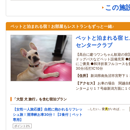
この施
ペットと泊まれる宿！お部屋もレストランもずっと一緒♪
ペットと泊まれる宿 
センタークラブ
【高台に建つワンちゃん歓迎の宿】
ドッグバスなどペット設備充実 ●
にご褒美 ●和洋折衷フルコースを
30分/石打IC10分
住所
新潟県南魚沼市宮野下１
アクセス
お車の場合 関越自
ンターより１７号線新潟方面に１
「大型 犬 旅行」を含む宿泊プラン
【女性一人旅応援】自然に抱かれるリフレッ
…したい… 愛
犬
がいれば、…
シュ旅！清津峡お車30分！【2食付｜ペット
専用】
ポイント2%