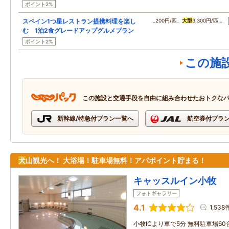
ポイント2%
スペイン1つ星レストラン提携料理を楽し
…200円/匹、
大型
3,300円/匹…
む 1泊2食グレードアップグルメプラン
ポイント2%
この施
この施設と交通手段を自由に組み合わせたおトクな
新幹線/特急付プラン一覧へ
航空券付プラ
犬
山観光へ！ 大浴場！駐車場無料！アパポイント貯まる！
キャッスルイン小牧
フォトギャラリー
4.1
1,538
小牧ICより車で5分 無料駐車場6