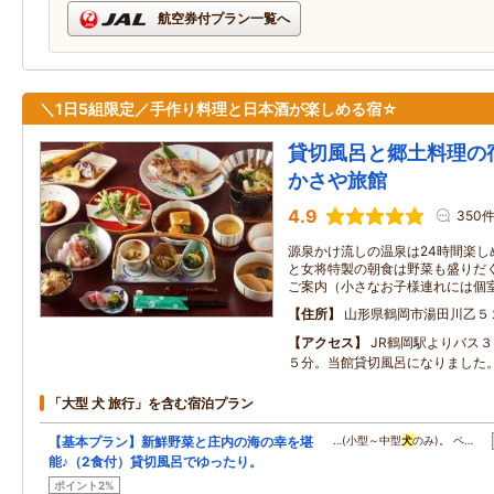
航空券付プラン一覧へ
＼1日5組限定／手作り料理と日本酒が楽しめる宿☆
貸切風呂と郷土料理の
かさや旅館
4.9
350
源泉かけ流しの温泉は24時間楽し
と女将特製の朝食は野菜も盛りだく
ご案内（小さなお子様連れには個
住所
山形県鶴岡市湯田川乙５
アクセス
JR鶴岡駅よりバス
５分。当館貸切風呂になりました
「大型 犬 旅行」を含む宿泊プラン
【基本プラン】新鮮野菜と庄内の海の幸を堪
…(小型～中型
犬
のみ)。 ペ…
能♪（2食付）貸切風呂でゆったり。
ポイント2%