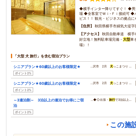
◆横手インター降りてすぐ！ ◆
場 ◆全客室でＷｉ-Ｆｉ接続可 
ビス！！ 観光・ビジネスの拠点に
住所
秋田県横手市婦気大堤字
アクセス
秋田自動車道 横手
好立地！無料駐車場完備・
大型
車
場）！
「大型 犬 旅行」を含む宿泊プラン
シニアプラン★60歳以上のお客様限定★
…沢市 2月
犬
っこまつり …
ポイント2%
シニアプラン★60歳以上のお客様限定★
…沢市 2月
犬
っこまつり …
ポイント2%
～3連泊割～ 3泊以上の連泊でお得にご宿
…◆◇出張・
旅行
で3泊以上…
泊
ポイント2%
この施