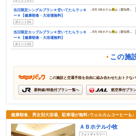
当日限定シングルプラン☆空いてたらラッキ
…9月 ABホテル
犬
山（愛知県…
ー☆【健康朝食・大浴場無料】
ポイント2%
当日限定カップルプラン☆空いてたらラッキ
…9月 ABホテル
犬
山（愛知県…
ー☆【健康朝食・大浴場無料】
ポイント2%
この施
この施設と交通手段を自由に組み合わせたおトクな
新幹線/特急付プラン一覧へ
航空券付プラ
健康朝食、男女別大浴場、駐車場が無料♪ウェルカムコーヒーも♪
ＡＢホテル小牧
フォトギャラリー