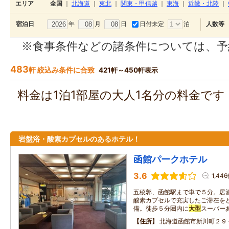
エリア
全国
｜
北海道
｜
東北
｜
関東・甲信越
｜
東海
｜
近畿・北陸
｜
年
月
日
日付未定
泊
宿泊日
人数等
※食事条件などの諸条件については、予
483
軒 絞込み条件に合致
421軒～450軒表示
料金は1泊1部屋の大人1名分の料金で
岩盤浴・酸素カプセルのあるホテル！
函館パークホテル
3.6
1,44
五稜郭、函館駅まで車で５分。居
酸素カプセルで充実したご滞在をど
備。徒歩５分圏内に
大型
スーパー
住所
北海道函館市新川町２９