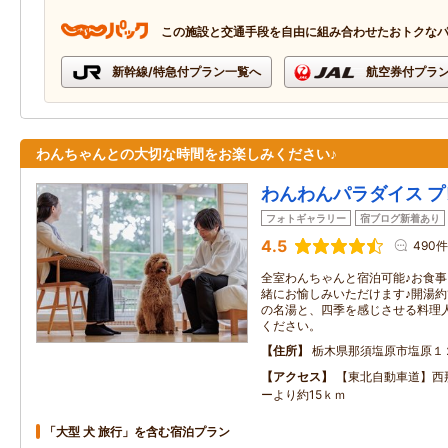
この施設と交通手段を自由に組み合わせたおトクな
新幹線/特急付プラン一覧へ
航空券付プラ
わんちゃんとの大切な時間をお楽しみください♪
わんわんパラダイス プ
フォトギャラリー
宿ブログ新着あり
4.5
490件
全室わんちゃんと宿泊可能♪お食
緒にお愉しみいただけます♪開湯約
の名湯と、四季を感じさせる料理
ください。
住所
栃木県那須塩原市塩原１
アクセス
【東北自動車道】西
ーより約15ｋｍ
「大型 犬 旅行」を含む宿泊プラン