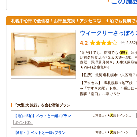
この施
札幌中心部で低価格！お部屋充実！アクセス◎ １泊でも長期で
ウィークリーさっぽろ
4.2
2,85
1泊だけでも、長期でも♪
旅行
、出
い有名飲食店も沢山♪大通へ1駅、札
食器・調理器具付き♪ ★生活用品
★Wi-Fi全室無料♪
住所
北海道札幌市中央区南７
アクセス
JR札幌駅→地下鉄
→「すすきの駅」下車。４番出口～
幌駅「南口」～車で５分
「大型 犬 旅行」を含む宿泊プラン
【1泊～5泊】ペットと一緒♪プラン
…料貸出♪ ★
犬
用トイレシ…
ポイント2%
【6泊～】ペットと一緒♪プラン
…料貸出♪ ★
犬
用トイレシ…