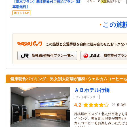
【基本プラン】基本朝食付ご宿泊プラン【駐
…イヤー ○
大型
液晶テレビ…
車場無料】.
ポイントUP
この施
この施設と交通手段を自由に組み合わせたおトクな
新幹線/特急付プラン一覧へ
航空券付プラ
健康朝食バイキング、男女別大浴場が無料♪ウェルカムコーヒーも
ＡＢホテル行橋
フォトギャラリー
4.2
513件
行橋駅出てスグ！北九州空港より
イキング、男女別大浴場が無料♪さら
カムコーヒーもお楽しみいただけ