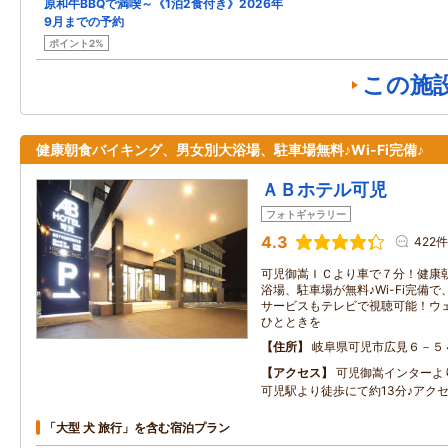
原和牛BBQで満喫～《1泊2食付き》2026年
9月までの予約
ポイント2%
この施
健康朝食バイキング、男女別大浴場、駐車場無料♪Wi-Fi完備♪
ＡＢホテル可児
フォトギャラリー
4.3
422件
可児御嵩ＩＣより車で７分！健康
浴場、駐車場が無料♪Wi-Fi完備で、
サービスもテレビで視聴可能！ウ
ひとときを
住所
岐阜県可児市広見６－５
アクセス
可児御嵩インターよ
可児駅より徒歩にて約13分♪アク
「大型 犬 旅行」を含む宿泊プラン