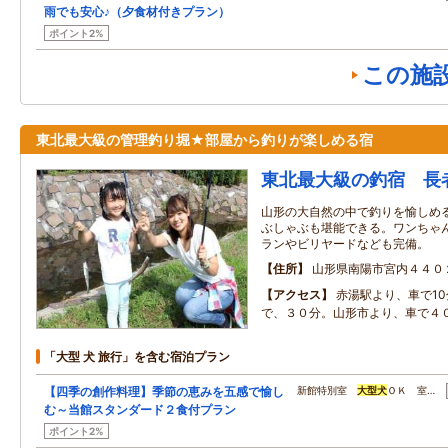
雨でも安心♪（夕食材付きプラン）
ポイント2%
この施
東北最大級の管理釣り堀★部屋から釣りが楽しめる宿
東北最大級の釣宿 長
山形の大自然の中で釣りを愉しめ
ぶしゃぶも堪能できる。ワンちゃ
ランやビリヤードなども完備。
住所
山形県南陽市宮内４４０
アクセス
赤湯駅より、車で1
で、３０分。山形市より、車で４
「大型 犬 旅行」を含む宿泊プラン
【四季の創作料理】季節の恵みを五感で愉し
新館特別室
大型
犬
ＯＫ 室…
む～当館スタンダード２食付プラン
ポイント2%