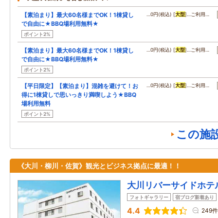
【素泊まり】最大60名様までOK！1棟貸し
…0円(税込) [
大型
]…ご利用…
で自由に★BBQ場利用無料★
ポイント2%
【素泊まり】最大60名様までOK！1棟貸し
…0円(税込) [
大型
]…ご利用…
で自由に★BBQ場利用無料★
ポイント2%
【平日限定】【素泊まり】混雑を避けて！お
…0円(税込) [
大型
]…ご利用…
得に1棟貸しで思いっきり満喫しよう★BBQ
場利用無料
ポイント2%
この施
《大川・柳川・佐賀》観光とビジネス拠点に最適！！
大川リバーサイドホテ
フォトギャラリー
宿ブログ新着あり
4.4
249件