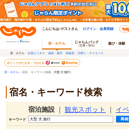
国内旅行・海外旅行や宿・ホテルの宿泊予約はじゃらんnet ～日本最大級の宿・ホテル予約サイト
こんにちは♪ゲストさん
ログイン
会員登録
じゃらんパック
宿・ホテル
遊び・体験
（交通＋宿泊）
宿・ホテル
出張ビジネス
温泉・露天
高級宿
日帰り・デイユース
ポイントがたまる・つかえる
宿・ホテル
> 宿名・キーワード検索（
大型 犬 旅行
）
宿名・キーワード検索
宿泊施設
｜
観光スポット
｜
イ
キーワード