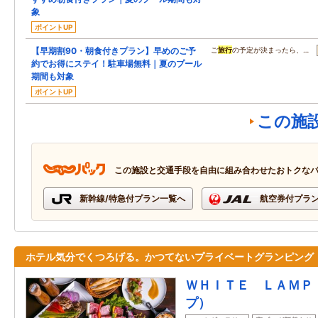
象
ポイントUP
【早期割90・朝食付きプラン】早めのご予
ご
旅行
の予定が決まったら、…
約でお得にステイ！駐車場無料｜夏のプール
期間も対象
ポイントUP
この施
この施設と交通手段を自由に組み合わせたおトクな
新幹線/特急付プラン一覧へ
航空券付プラ
ホテル気分でくつろげる。かつてないプライベートグランピング
ＷＨＩＴＥ ＬＡＭＰ
プ）