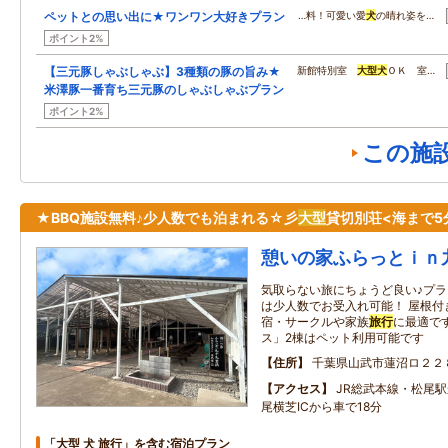
ペットとの思い出に★ワンワン大好きプラン
…料！可愛い愛
犬
の晴れ姿を…
ポイント2%
【三元豚しゃぶしゃぶ】3種類の豚の旨み★
新館特別室
大型
犬
ＯＫ 室…
米澤豚一番育ち三元豚のしゃぶしゃぶプラン
ポイント2%
この施
★BBQ施設無料♪少人数でも泊まれる☆彡
大型
貸切別荘<海まで5
憩いの家ふらっとｉｎ
気取らない旅にちょうど良い♪プラ
は少人数でお受入れ可能！ 屋根付
宿・サークルや家族
旅行
に最適で
ス」2棟はペット利用可能です
住所
千葉県山武市蓮沼ロ２２
アクセス
JR総武本線・松尾駅
尾横芝ICから車で18分
「大型 犬 旅行」を含む宿泊プラン