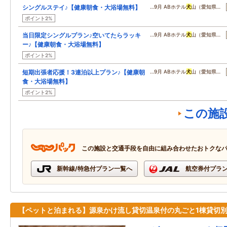
シングルステイ♪【健康朝食・大浴場無料】
…9月 ABホテル
犬
山（愛知県…
ポイント2%
当日限定シングルプラン♪空いてたらラッキ
…9月 ABホテル
犬
山（愛知県…
ー♪【健康朝食・大浴場無料】
ポイント2%
短期出張者応援！3連泊以上プラン♪【健康朝
…9月 ABホテル
犬
山（愛知県…
食・大浴場無料】
ポイント2%
この施
この施設と交通手段を自由に組み合わせたおトクな
新幹線/特急付プラン一覧へ
航空券付プラ
【ペットと泊まれる】源泉かけ流し貸切温泉付の丸ごと1棟貸切