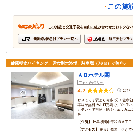
この施
この施設と交通手段を自由に組み合わせたおトクな
新幹線/特急付プラン一覧へ
航空券付プラ
健康朝食バイキング、男女別大浴場、駐車場（76台）が無料♪
ＡＢホテル関
フォトギャラリー
4.2
271件
せきてらす駅より徒歩2分！健康
車場が無料♪Wi-Fi完備で、YouT
もテレビで視聴可能！ウェルカム
を
住所
岐阜県関市平和通６丁目
アクセス
長良川鉄道「せきて