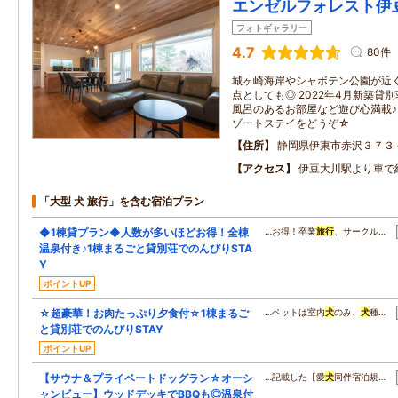
エンゼルフォレスト伊
フォトギャラリー
4.7
80件
城ヶ崎海岸やシャボテン公園が近
点としても◎ 2022年4月新築貸
風呂のあるお部屋など遊び心満載♪
ゾートステイをどうぞ☆
住所
静岡県伊東市赤沢３７３
アクセス
伊豆大川駅より車で
「大型 犬 旅行」を含む宿泊プラン
◆1棟貸プラン◆人数が多いほどお得！全棟
…お得！卒業
旅行
、サークル…
温泉付き♪1棟まるごと貸別荘でのんびりSTA
Y
ポイントUP
☆超豪華！お肉たっぷり夕食付☆1棟まるご
…ペットは室内
犬
のみ、
犬
種…
と貸別荘でのんびりSTAY
ポイントUP
【サウナ＆プライベートドッグラン☆オーシ
…記載した【愛
犬
同伴宿泊規…
ャンビュー】ウッドデッキでBBQも◎温泉付