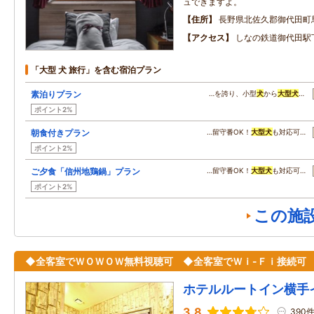
ュできますよ。
住所
長野県北佐久郡御代田町
アクセス
しなの鉄道御代田駅
「大型 犬 旅行」を含む宿泊プラン
素泊りプラン
…を誇り、小型
犬
から
大型
犬
…
ポイント2%
朝食付きプラン
…留守番OK！
大型
犬
も対応可…
ポイント2%
ご夕食「信州地鶏鍋」プラン
…留守番OK！
大型
犬
も対応可…
ポイント2%
この施
◆全客室でＷＯＷＯＷ無料視聴可 ◆全客室でＷｉ-Ｆｉ接続可
ホテルルートイン横手
3.8
390