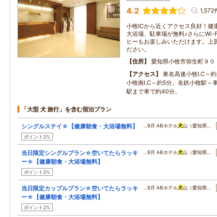
4.2
1,572
小牧ICから近くアクセス良好！健
大浴場、駐車場が無料♪さらにWi-
ヒーもお楽しみいただけます。上
ださい。
住所
愛知県小牧市弥生町９０
アクセス
東名高速小牧I.C～
小牧南I.C～約5分。名鉄小牧駅～
駅まで車で約40分。
「大型 犬 旅行」を含む宿泊プラン
シングルステイ☆【健康朝食・大浴場無料】
…9月 ABホテル
犬
山（愛知県…
ポイント2%
当日限定シングルプラン☆空いてたらラッキ
…9月 ABホテル
犬
山（愛知県…
ー☆【健康朝食・大浴場無料】
ポイント2%
当日限定カップルプラン☆空いてたらラッキ
…9月 ABホテル
犬
山（愛知県…
ー☆【健康朝食・大浴場無料】
ポイント2%