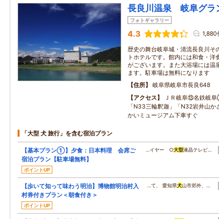
長良川温泉 岐阜グラ
フォトギャラリー
4.3
1,88
歴史の舞台岐阜城・清流長良川そ
トホテルです。館内には和食・洋
がございます。また大浴場には温
ます。駐車場は無料になります
住所
岐阜県岐阜市長良648
アクセス
ＪＲ岐阜⑬名鉄岐阜
「N33三輪釈迦」「N32岩井山
かいミュージアム下車すぐ
「大型 犬 旅行」を含む宿泊プラン
【基本プラン①】夕食：日本料理 会席ご
…イヤー ○
大型
液晶テレビ…
宿泊プラン【駐車場無料】
ポイントUP
【歩いて知って味わう明治】博物館明治村入
…て、 愛知県
犬
山市郊外、…
村券付きプラン＜朝食付き＞
ポイントUP