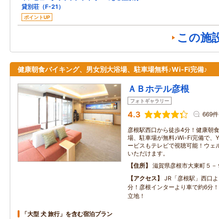
貸別荘（F-21）
ポイントUP
この施
健康朝食バイキング、男女別大浴場、駐車場無料♪Wi-Fi完備♪
ＡＢホテル彦根
フォトギャラリー
4.3
669件
彦根駅西口から徒歩4分！健康朝
場、駐車場が無料♪Wi-Fi完備で、Y
ービスもテレビで視聴可能！ウェ
いただけます。
住所
滋賀県彦根市大東町５－
アクセス
JR「彦根駅」西口
分！彦根インターより車で約6分
立地！
「大型 犬 旅行」を含む宿泊プラン