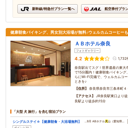
新幹線/特急付プラン一覧へ
航空券付プラ
健康朝食バイキング、男女別大浴場が無料♪ウェルカムコーヒーも
ＡＢホテル奈良
フォトギャラリー
4.2
1,732
奈良駅出てスグ！世界遺産の東大
で15分圏内！健康朝食バイキング
らにWi-Fi完備で、ウェルカムコ
ときを♪
住所
奈良県奈良市三条本町４
アクセス
JR奈良駅東口より
良駅より徒歩約15分
「大型 犬 旅行」を含む宿泊プラン
シングルステイ☆【健康朝食・大浴場無料】
…9月 ABホテル
犬
山（愛知県…
ポイント2%