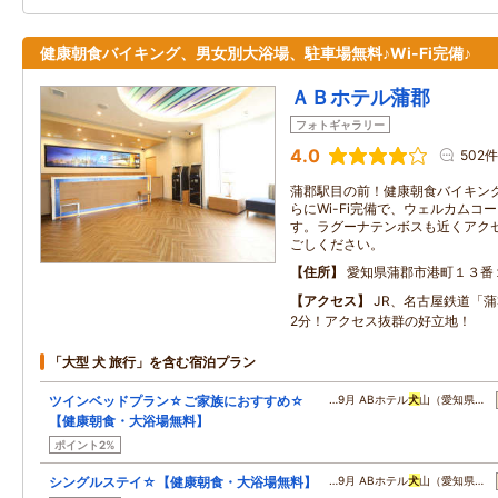
健康朝食バイキング、男女別大浴場、駐車場無料♪Wi-Fi完備♪
ＡＢホテル蒲郡
フォトギャラリー
4.0
502件
蒲郡駅目の前！健康朝食バイキン
らにWi-Fi完備で、ウェルカムコ
す。ラグーナテンボスも近くアク
ごしください。
住所
愛知県蒲郡市港町１３番
アクセス
JR、名古屋鉄道「
2分！アクセス抜群の好立地！
「大型 犬 旅行」を含む宿泊プラン
ツインベッドプラン☆ご家族におすすめ☆
…9月 ABホテル
犬
山（愛知県…
【健康朝食・大浴場無料】
ポイント2%
シングルステイ☆【健康朝食・大浴場無料】
…9月 ABホテル
犬
山（愛知県…