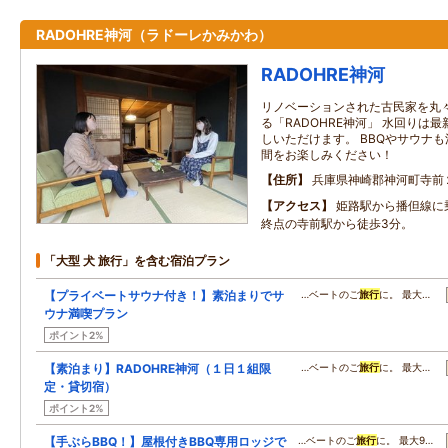
RADOHRE神河（ラドーレかみかわ）
RADOHRE神河
リノベーションされた古民家を丸
る「RADOHRE神河」 水回りは
しいただけます。 BBQやサウナ
間をお楽しみください！
住所
兵庫県神崎郡神河町寺前
アクセス
姫路駅から播但線に
終点の寺前駅から徒歩3分。
「大型 犬 旅行」を含む宿泊プラン
【プライベートサウナ付き！】素泊まりでサ
…ベートのご
旅行
に。 最大…
ウナ満喫プラン
ポイント2%
【素泊まり】RADOHRE神河（１日１組限
…ベートのご
旅行
に。 最大…
定・貸切宿）
ポイント2%
【手ぶらBBQ！】屋根付きBBQ専用ロッジで
…ベートのご
旅行
に。 最大9…