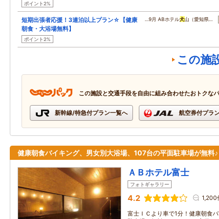
ポイント2%
短期出張者応援！3連泊以上プラン☆【健康
…9月 ABホテル
犬
山（愛知県…
朝食・大浴場無料】
ポイント2%
この施
この施設と交通手段を自由に組み合わせたおトクな
新幹線/特急付プラン一覧へ
航空券付プラ
健康朝食バイキング、男女別大浴場、107台の平面駐車場が無料♪
ＡＢホテル富士
フォトギャラリー
4.2
1,20
富士ＩＣより車で1分！健康朝食