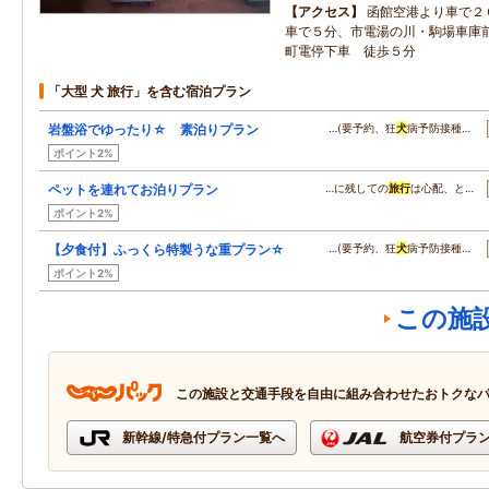
アクセス
函館空港より車で２
車で５分、市電湯の川・駒場車庫
町電停下車 徒歩５分
「大型 犬 旅行」を含む宿泊プラン
岩盤浴でゆったり☆ 素泊りプラン
…(要予約、狂
犬
病予防接種…
ポイント2%
ペットを連れてお泊りプラン
…に残しての
旅行
は心配、と…
ポイント2%
【夕食付】ふっくら特製うな重プラン☆
…(要予約、狂
犬
病予防接種…
ポイント2%
この施
この施設と交通手段を自由に組み合わせたおトクな
新幹線/特急付プラン一覧へ
航空券付プラ