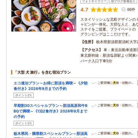
フォトギャラリー
宿ブログ新着あり
4.7
66件
スタイリッシュな北欧デザインの
ャビンが一体化。大切な人と、あ
ステイをご提案。プライベートの
グランピングはここだけです。
住所
栃木県那須郡那須町大字高久
アクセス
車：東北自動車道那須
東北新幹線：那須塩原駅より関東バ
パーク入口下車5分
「大型 犬 旅行」を含む宿泊プラン
エコ連泊プラン～お得に那須を満喫～《夕朝
…・ご要望欄に
犬
種・頭数の…
食付き》2026年9月までの予約
ポイント2%
早期割30スペシャルプラン～那須高原和牛B
…・ご要望欄に
犬
種・頭数の…
BQで満喫～《1泊2食付き》2026年9月まで
の予約
ポイント2%
栃木県民・隣県割スペシャルプラン～那須高
…・ご要望欄に
犬
種・頭数の…