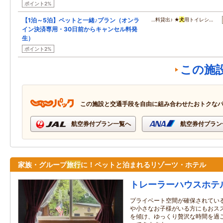
ポイント2%
【1泊～5泊】ペットと一緒♪プラン（オンラ
…料貸出♪ ★
犬
用トイレシ…
イン決済専用・30日前からキャンセル料発
生）
ポイント2%
この施
この施設と交通手段を自由に組み合わせたおトクな
航空券付プラン一覧へ
航空券付プラン
家族・グループ
旅行
に！ペットと泊まれるリゾーツ・ホテル
トレーラーハウスホテ
プライベート空間が確保されてい
や小さなお子様がいる方にもおス
を傾け、ゆっくり贅沢な時間を過