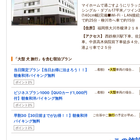
マイホームで過ごすようにリラッ
シングル・ダブル17平米／ツイン
(140cm幅)完備■Wi-Fi・LA
で約25分・柳川市へ車で約15分
住所
福岡県大川市榎津２１８
アクセス
西鉄柳川駅下車。佐
車。中原高木病院前下車徒歩４分
港より車で２５分
「大型 犬 旅行」を含む宿泊プラン
当日限定プラン【当日お得に泊まろう！！】
…着順) ※
大型
車両の場合…
朝食和洋バイキング無料
ポイント2%
ビジネスプラン1000【QUOカード1,000円
…着順) ※
大型
車両の場合…
付】朝食和洋バイキング無料
ポイント2%
早割30【30日前までがお得！！】朝食和洋
ご出張やご
旅行
の予定が早め…
バイキング無料
ポイント2%