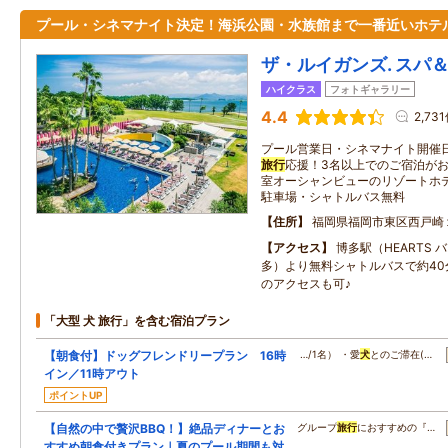
プール・シネマナイト決定！海浜公園・水族館まで一番近いホテ
ザ・ルイガンズ. スパ
ハイクラス
フォトギャラリー
4.4
2,73
プール営業日・シネマナイト開催
旅行
応援！3名以上でのご宿泊がお
室オーシャンビューのリゾートホ
駐車場・シャトルバス無料
住所
福岡県福岡市東区西戸崎
アクセス
博多駅（HEARTS
多）より無料シャトルバスで約40
のアクセスも可♪
「大型 犬 旅行」を含む宿泊プラン
【朝食付】ドッグフレンドリープラン 16時
…/1名） ・愛
犬
とのご滞在(…
イン／11時アウト
ポイントUP
【自然の中で贅沢BBQ！】絶品ディナーとお
グループ
旅行
におすすめの『…
すすめ朝食付きプラン｜夏のプール期間も対