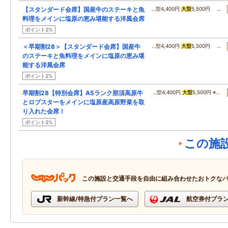
【スタンダード会席】国産牛のステーキと魚
…型4,400円
大型
5,500円 …
料理をメインに塩原の恵み堪能する洋風会席
ポイント2%
＜早期割28＞【スタンダード会席】国産牛
…型4,400円
大型
5,500円 …
のステーキと魚料理をメインに塩原の恵み堪
能する洋風会席
ポイント2%
早期割28【特別会席】A5ランク那須高原牛
…型4,400円
大型
5,500円 ※…
とロブスターをメインに塩原産高原野菜を取
り入れた会席！
ポイント2%
この施
この施設と交通手段を自由に組み合わせたおトクな
新幹線/特急付プラン一覧へ
航空券付プラ