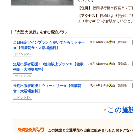
ください♪
住所
福岡県行橋市西宮市２丁
アクセス
行橋駅より徒歩にて
より車で40分♪小倉駅から16分と
「大型 犬 旅行」を含む宿泊プラン
当日限定ツインプラン☆空いてたらラッキー
…9月 ABホテル
犬
山（愛知県…
☆【健康朝食・大浴場無料】
ポイント2%
短期出張者応援！3連泊以上プラン☆【健康
…9月 ABホテル
犬
山（愛知県…
朝食・大浴場無料】
ポイント2%
長期出張者応援！ウィークリー☆【健康朝
…9月 ABホテル
犬
山（愛知県…
食・大浴場無料】
ポイント2%
この施
この施設と交通手段を自由に組み合わせたおトクな