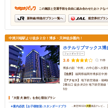
この施設と交通手段を自由に組み合わせたおトクな
新幹線/特急付プラン一覧へ
航空券付プラ
中洲川端駅より徒歩２分！博多・天神徒歩圏内！
ホテルリブマックス博
フォトギャラリー
3.6
11件
博多の顔「中州」の中心部へ大変
住所
福岡県福岡市博多区中洲
アクセス
地下鉄空港線・箱崎
2番出口 徒歩 約2分 地下鉄空港線
5分
「大型 犬 旅行」を含む宿泊プラン
※案内必読【お子様歓迎♪スタンダードプラ
…東芝REGZA
大型
液晶テレビ…