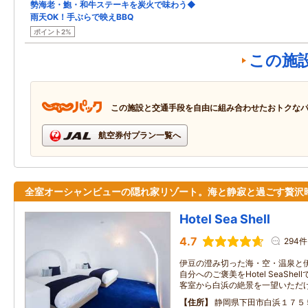
勢海老・鮑・和牛ステーキを炭火で味わう◆
雨天OK！手ぶらで映えBBQ
ポイント2%
この施
この施設と交通手段を自由に組み合わせたおトクな
航空券付プラン一覧へ
全室オーシャンビューの隠れ家リゾート。海と静寂と過ごす贅沢
Hotel Sea Shell
4.7
294件
伊豆の澄み切った海・空・温泉と
自分へのご褒美をHotel SeaShe
客室から白浜の絶景を一望いただ
住所
静岡県下田市白浜１７５