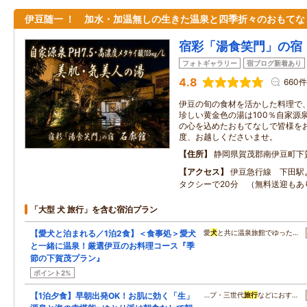
伊豆随一 ！ 加水・加温無しの生きた温泉と四季折々のおもてな
宿彩「湯食笑門」の宿
フォトギャラリー
宿ブログ新着あり
4.8
660件
伊豆の旬の食材を活かした料理で
珍しい黄金色の湯は100％自家源
の心を込めたおもてなしで皆様を
度、お越しくださいませ。
住所
静岡県賀茂郡南伊豆町下
アクセス
伊豆急行線 下田駅
タクシーで20分 （無料送迎もあ
「大型 犬 旅行」を含む宿泊プラン
【愛犬と泊まれる／1泊2食】＜食事処＞愛犬
愛
犬
と共に温泉旅館でゆった…
と一緒に温泉！厳選伊豆のお料理コース『季
節の下賀茂プラン』
ポイント2%
【1泊夕食】早朝出発OK！お肌に効く「生」
…プ・三世代
旅行
などにおす…