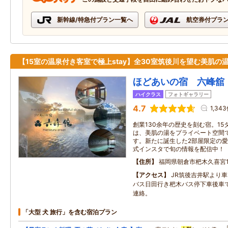
新幹線/特急付プラン一覧へ
航空券付プラ
【15室の温泉付き客室で極上stay】全30室筑後川を望む美肌の
ほどあいの宿 六峰舘
ハイクラス
フォトギャラリー
4.7
1,34
創業130余年の歴史を刻む宿。1
は、美肌の湯をプライベート空間
す。新たに誕生した2部屋限定の愛
式インスタで旬の情報を配信中！
住所
福岡県朝倉市杷木久喜宮1
アクセス
JR筑後吉井駅より車
バス日田行き杷木バス停下車後車
連絡。
「大型 犬 旅行」を含む宿泊プラン