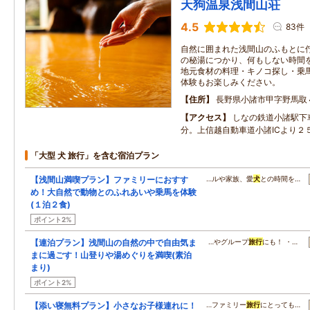
天狗温泉浅間山荘
4.5
83件
自然に囲まれた浅間山のふもとに佇
の秘湯につかり、何もしない時間を
地元食材の料理・キノコ探し・乗馬
体験もお楽しみください。
住所
長野県小諸市甲字野馬取
アクセス
しなの鉄道小諸駅下
分。上信越自動車道小諸ICより２
「大型 犬 旅行」を含む宿泊プラン
【浅間山満喫プラン】ファミリーにおすす
…ルや家族、愛
犬
との時間を…
め！大自然で動物とのふれあいや乗馬を体験
(１泊２食)
ポイント2%
【連泊プラン】浅間山の自然の中で自由気ま
…やグループ
旅行
にも！ ・…
まに過ごす！山登りや湯めぐりを満喫(素泊
まり)
ポイント2%
【添い寝無料プラン】小さなお子様連れに！
…ファミリー
旅行
にとっても…