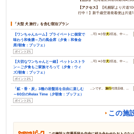
アクセス
【札幌駅より片道10
行中！】新千歳空港発着便は片道1
「大型 犬 旅行」を含む宿泊プラン
【ワンちゃんルーム】プライベートに個室で
…可) ※小型
犬
2匹迄、中～…
味わう和食膳～乃の風会席（夕食：和食会
席/朝食：ブッフェ）
ポイント2%
【大切なワンちゃんと一緒】ペットレストラ
…可) ※小型
犬
2匹迄、中～…
ン～ご夕食もご家族そろって（夕食：ウィ
ズ/朝食：ブッフェ）
ポイント2%
「鉱・香・炭」3種の岩盤浴を自由に楽しむ
…ンです。
旅行
代理店様、…
～60分のRelax Time（夕朝食：ブッフェ）
ポイント2%
この施
この施設と交通手段を自由に組み合わせたおトクな