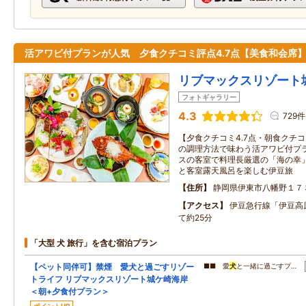
活アワビ付プランが人気 夕食クチコミ評点4.7点【美食和会席
リブマックスリゾート
フォトギャラリー
4.3
729件
【夕食クチコミ4.7点・朝食クチコ
の調理方法で味わう活アワビ付プ
スの客室で料理長厳選の「海の幸
と客室露天風呂を楽しむ伊豆旅
住所
静岡県伊東市八幡野１７
アクセス
伊豆急行線「伊豆高
て約25分
「大型 犬 旅行」を含む宿泊プラン
【ペット同伴可】禁煙 愛犬と過ごすリゾー
■■ 愛
犬
と一緒に過ごすプ…
トライフ リブマックスリゾート城ケ崎海岸
＜朝+夕食付プラン＞