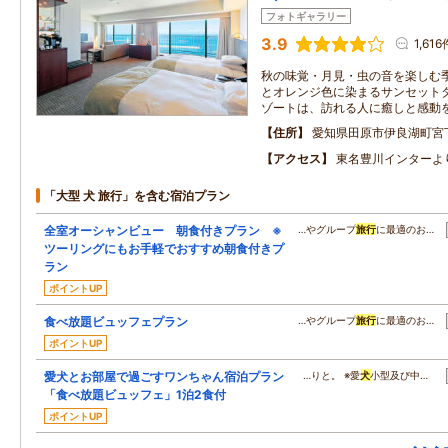
フォトギャラリー
3.9
1,616
秋の味覚・月見・虫の音を楽しむ季
とオレンジ色に染まるサンセットタ
ゾートは、訪れる人に癒しと感動
住所
愛知県田原市伊良湖町宮
アクセス
東名豊川インターよ
「大型 犬 旅行」を含む宿泊プラン
全室オーシャンビュー 朝食付きプラン ※
…やグループ
旅行
に最適のお…
ツーリングにもお手軽でおすすめ朝食付きプ
ラン
ポイントUP
食べ放題ビュッフェプラン
…やグループ
旅行
に最適のお…
ポイントUP
愛犬とお部屋で過ごすワンちゃん宿泊プラン
…りと。 ※愛
犬
小型及び中…
「食べ放題ビュッフェ」1泊2食付
ポイントUP