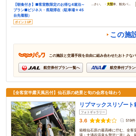
【朝食付き】■客室数限定のお得な4連泊～
…さい。 ・
大型
車、観光バ…
プラン■ビジネス・長期滞在（駐車場☆45
台先着順）
ポイントUP
この施
この施設と交通手段を自由に組み合わせたおトクな
航空券付プラン一覧へ
航空券付プラン
【全客室半露天風呂付】仙石原の絶景と旬の会席を味わう
リブマックスリゾート
フォトギャラリー
3.6
519件
箱根仙石原の最高峰に佇む、全客
湯・大涌谷温泉を贅沢に楽しみ、