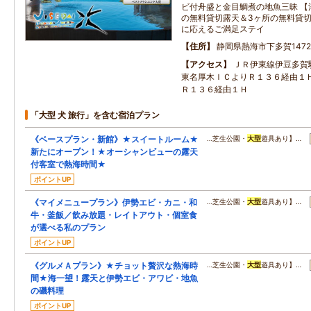
ビ付舟盛と金目鯛煮の地魚三昧 【湯
の無料貸切露天＆3ヶ所の無料貸切サ
に応えるご満足ステイ
住所
静岡県熱海市下多賀1472
アクセス
ＪＲ伊東線伊豆多賀
東名厚木ＩＣよりＲ１３６経由１
Ｒ１３６経由１Ｈ
「大型 犬 旅行」を含む宿泊プラン
《ベースプラン・新館》★スイートルーム★
…芝生公園・
大型
遊具あり】…
新たにオープン！★オーシャンビューの露天
付客室で熱海時間★
ポイントUP
《マイメニュープラン》伊勢エビ・カニ・和
…芝生公園・
大型
遊具あり】…
牛・釜飯／飲み放題・レイトアウト・個室食
が選べる私のプラン
ポイントUP
《グルメＡプラン》★チョット贅沢な熱海時
…芝生公園・
大型
遊具あり】…
間★海一望！露天と伊勢エビ・アワビ・地魚
の磯料理
ポイントUP