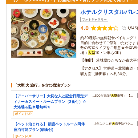
ホテルクリスタルパレ
フォトギャラリー
4.0
1,54
約30種類の無料朝食バイキング！
目的に合わせてご宿泊いただけま
数の客室タイプをご用意☆全室Wi-
場（
大型
10トン車もOK）
住所
茨城県ひたちなか市大平1-
アクセス
常磐道～北関東道・
駅方面（勝田駅）へ約30分。
「大型 犬 旅行」を含む宿泊プラン
【アニバーサリー】大切な人と記念日限定デ
…500台完備/
大型
車可） 【…
ィナー＆スイートルームプラン（2食付）☆
大浴場＆駐車場無料☆
ポイントUP
【ペット泊まれる】 新設ペットルーム同伴
…1年以内に狂
犬
病予防ワク…
宿泊可能プラン(朝食付)
ポイントUP