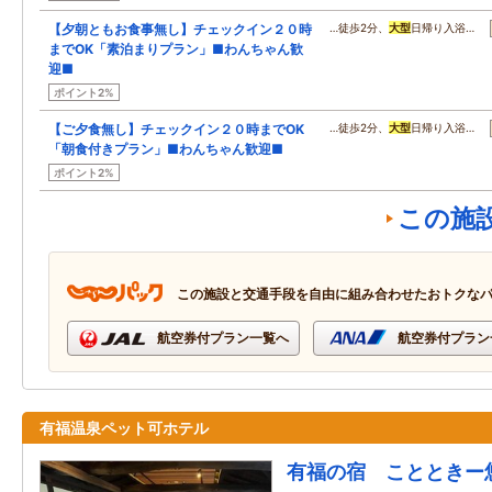
【夕朝ともお食事無し】チェックイン２０時
…徒歩2分、
大型
日帰り入浴…
までOK「素泊まりプラン」■わんちゃん歓
迎■
ポイント2%
【ご夕食無し】チェックイン２０時までOK
…徒歩2分、
大型
日帰り入浴…
「朝食付きプラン」■わんちゃん歓迎■
ポイント2%
この施
この施設と交通手段を自由に組み合わせたおトクな
航空券付プラン一覧へ
航空券付プラン
有福温泉ペット可ホテル
有福の宿 ことときー