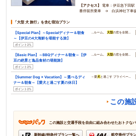
アクセス
電車：伊豆急下田駅
番停留所乗車 → 白浜神社下
「大型 犬 旅行」を含む宿泊プラン
【Special Plan】～Specialディナー＆朝食
…ルーム。
大型
の窓を全開…
～【伊豆の4大海鮮を堪能する旅】
ポイント2%
【Basic Plan】～BBQディナー＆朝食～【伊
…ルーム。
大型
の窓を全開…
豆の絶景と逸品食材の堪能旅】
ポイント2%
【Summer Dog × Vacation】～選べるディ
～愛
犬
と過ごす プライベー…
ナー＆朝食～【愛犬と過ごす夏の休日】
ポイント2%
この施
この施設と交通手段を自由に組み合わせたおトクな
新幹線/特急付プラン一覧へ
航空券付プラ