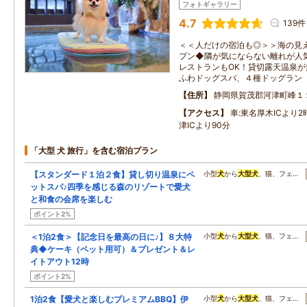
フォトギャラリー
4.7
139件
＜＜人だけの宿泊も◎＞＞海の見え
プン◆隣が気にならない離れが人
レストランもOK！貸切露天温泉
ふわドッグスパ、４種ドッグラン
住所
静岡県賀茂郡河津町峰１
アクセス
車:東名厚木ICより
津ICより90分
「大型 犬 旅行」を含む宿泊プラン
【スタンダード１泊２食】貸し切り温泉にペ
小型
犬
から
大型
犬
、猫、フェ…
ットスパ♪四季を感じる森のリゾートで愛犬
と和食の会席を楽しむ
ポイント2%
＜1泊2食＞【記念日を最高の日に♪】８大特
小型
犬
から
大型
犬
、猫、フェ…
典◆ケーキ（ペット用可）＆プレゼント＆レ
イトアウト12時
ポイント2%
1泊2食【愛犬と楽しむプレミアムBBQ】伊
小型
犬
から
大型
犬
、猫、フェ…