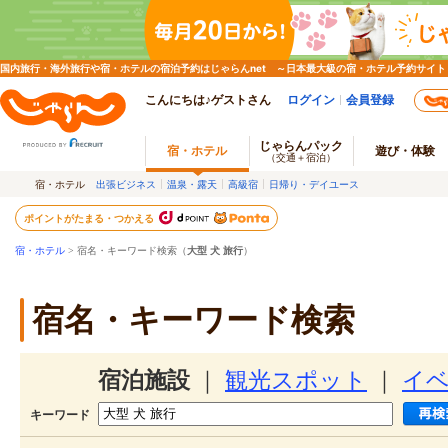
国内旅行・海外旅行や宿・ホテルの宿泊予約はじゃらんnet ～日本最大級の宿・ホテル予約サイト
こんにちは♪ゲストさん
ログイン
会員登録
じゃらんパック
宿・ホテル
遊び・体験
（交通＋宿泊）
宿・ホテル
出張ビジネス
温泉・露天
高級宿
日帰り・デイユース
ポイントがたまる・つかえる
宿・ホテル
> 宿名・キーワード検索（
大型 犬 旅行
）
宿名・キーワード検索
宿泊施設
｜
観光スポット
｜
イ
キーワード