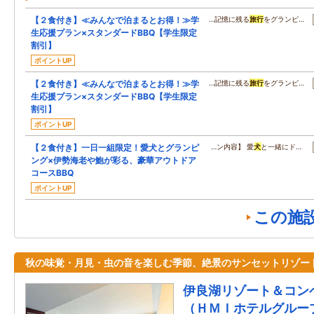
【２食付き】≪みんなで泊まるとお得！≫学
…記憶に残る
旅行
をグランピ…
生応援プラン×スタンダードBBQ【学生限定
割引】
ポイントUP
【２食付き】≪みんなで泊まるとお得！≫学
…記憶に残る
旅行
をグランピ…
生応援プラン×スタンダードBBQ【学生限定
割引】
ポイントUP
【２食付き】一日一組限定！愛犬とグランピ
…ン内容】 愛
犬
と一緒にド…
ング×伊勢海老や鮑が彩る、豪華アウトドア
コースBBQ
ポイントUP
この施
秋の味覚・月見・虫の音を楽しむ季節、絶景のサンセットリゾー
伊良湖リゾート＆コン
（ＨＭＩホテルグルー