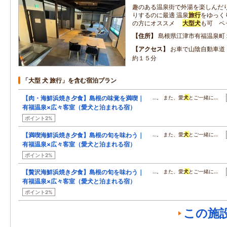
趣のある温泉街で外湯を楽しんだ
りするのに最適 温泉
旅行
をゆっく
の方にオススメ
大型
犬
も可 ペ
住所
島根県江津市有福温泉町
アクセス
お車で山陰自動車道
約１５分
「大型 犬 旅行」を含む宿泊プラン
【肉・海鮮浜焼き夕食】島根の味覚を満喫｜
…。 また、愛
犬
とご一緒に…
有福温泉×広々客室（愛犬と泊まれる宿）
ポイント2%
【満喫海鮮浜焼き夕食】島根の旬を味わう｜
…。 また、愛
犬
とご一緒に…
有福温泉×広々客室（愛犬と泊まれる宿）
ポイント2%
【贅沢海鮮浜焼き夕食】島根の旬を味わう｜
…。 また、愛
犬
とご一緒に…
有福温泉×広々客室（愛犬と泊まれる宿）
ポイント2%
この施