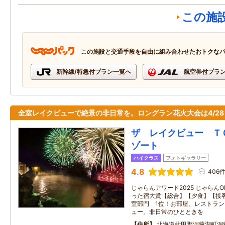
この施
この施設と交通手段を自由に組み合わせたおトクな
新幹線/特急付プラン一覧へ
航空券付プラ
全室レイクビューで絶景の非日常を。ロングラン花火大会は4/28
ザ レイクビュー Ｔ
ゾート
ハイクラス
フォトギャラリー
4.8
406
じゃらんアワード2025 じゃらんOF
った宿大賞【総合】【夕食】【接客
室部門 1位！お部屋、レストラ
ュー。非日常のひとときを
住所
北海道虻田郡洞爺湖町洞