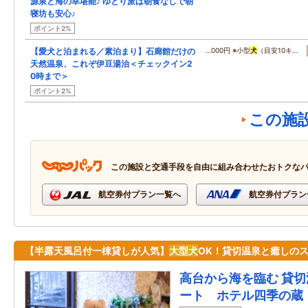
源泉と海の幸堪能♪ ゆとり派は朝食なしで朝
寝坊も安心♪
ポイント2%
【愛犬と泊まれる／素泊まり】石廊館だけの
…000円 ※小型
犬
（目安10キ…
天然温泉、これぞ伊豆湯治＜チェックイン2
0時まで＞
ポイント2%
この施
この施設と交通手段を自由に組み合わせたおトクな
航空券付プラン一覧へ
航空券付プラン
【半露天風呂付一棟貸しが人気】
大型
犬
OK！貸切温泉と癒しの
高台から海を臨む 貸
ート ホテル四季の蔵