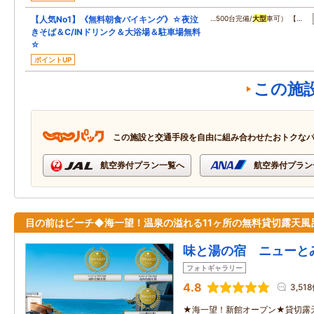
【人気No1】《無料朝食バイキング》☆夜泣
…500台完備/
大型
車可） 【…
きそば＆C/INドリンク＆大浴場＆駐車場無料
☆
ポイントUP
この施
この施設と交通手段を自由に組み合わせたおトクな
航空券付プラン一覧へ
航空券付プラン
目の前はビーチ◆海一望！温泉の溢れる11ヶ所の無料貸切露天風
味と湯の宿 ニューと
フォトギャラリー
4.8
3,51
★海一望！新館オープン★貸切露天