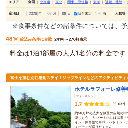
エリア
全国
｜
北海道
｜
東北
｜
関東・甲信越
｜
東海
｜
近畿・北陸
｜
年
月
日
日付未定
泊
宿泊日
人数等
※食事条件などの諸条件については、予
481
軒 絞込み条件に合致
241軒～270軒表示
料金は1泊1部屋の大人1名分の料金で
富士を望む別荘感覚ステイ！ジップラインなどのアクティビティ
ホテルラフォーレ修善
フォトギャラリー
3.7
63件
約50万坪の広大な伊豆の自然の中
楽しもう！ リゾート内には温泉・
イン・体育館で卓球・バドミント
ィビティが盛りだくさん！