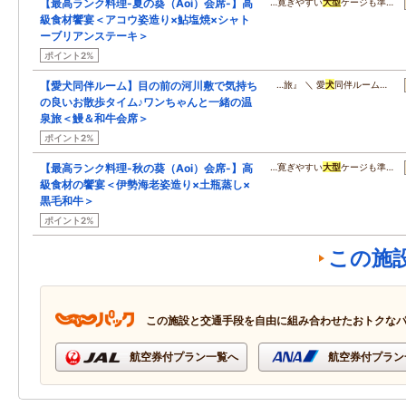
【最高ランク料理-夏の葵（Aoi）会席-】高
…寛ぎやすい
大型
ケージも準…
級食材饗宴＜アコウ姿造り×鮎塩焼×シャト
ーブリアンステーキ＞
ポイント2%
【愛犬同伴ルーム】目の前の河川敷で気持ち
…旅』 ＼ 愛
犬
同伴ルーム…
の良いお散歩タイム♪ワンちゃんと一緒の温
泉旅＜鰻＆和牛会席＞
ポイント2%
【最高ランク料理-秋の葵（Aoi）会席-】高
…寛ぎやすい
大型
ケージも準…
級食材の饗宴＜伊勢海老姿造り×土瓶蒸し×
黒毛和牛＞
ポイント2%
この施
この施設と交通手段を自由に組み合わせたおトクな
航空券付プラン一覧へ
航空券付プラン