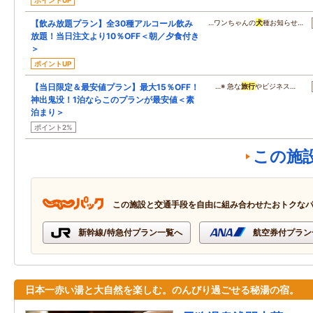
ポイントUP
【飲み放題プラン】全30種アルコール飲み
…ワンちゃんの
犬
種お知らせ…
放題！当日注文より10％OFF＜朝／夕食付き
＞
ポイントUP
【当日限定＆最安値プラン】最大15％OFF！
…※ 急な
旅行
やビジネス…
神出鬼没！1泊ならこのプランが最安値＜素
泊まり＞
ポイント2%
この施
この施設と交通手段を自由に組み合わせたおトクな
新幹線/特急付プラン一覧へ
航空券付プラン
日本一赤い湯と大自然を楽しむ。のんびり過ごせる秘湯の宿。