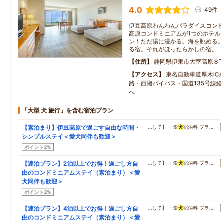
4.0
49件
伊豆高原わんわんパラダイスコンドミ
高原コンドミニアムが1つのホテ
ン！ただ湯に浸かる。海を眺める
る宿。それがほったらかしの宿。
住所
静岡県伊東市大室高原８
アクセス
東名自動車道厚木I
路・西湘バイパス・国道135号線
へ
「大型 犬 旅行」を含む宿泊プラン
【素泊まり】伊豆高原で過ごす自由な時間・
…して】 ・愛
犬
宿泊料 プラ…
シンプルステイ＜愛犬同伴も歓迎＞
ポイント2%
【連泊プラン】2泊以上でお得！過ごし方自
…して】 ・愛
犬
宿泊料 プラ…
由のコンドミニアムステイ（素泊まり）＜愛
犬同伴も歓迎＞
ポイント2%
【連泊プラン】4泊以上でお得！過ごし方自
…して】 ・愛
犬
宿泊料 プラ…
由のコンドミニアムステイ（素泊まり）＜愛