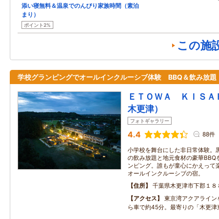
添い寝無料＆温泉でのんびり家族時間（素泊
まり）
ポイント2%
この施
学校グランピングでオールインクルーシブ体験 BBQ＆飲み放題
ＥＴＯＷＡ ＫＩＳＡ
木更津）
フォトギャラリー
4.4
88件
小学校を舞台にした非日常体験。黒
の飲み放題と地元食材の豪華BBQ
ンピング。誰もが童心にかえって
オールインクルーシブの宿。
住所
千葉県木更津市下郡１８
アクセス
東京湾アクアライン
ら車で約45分。最寄りの「木更津東