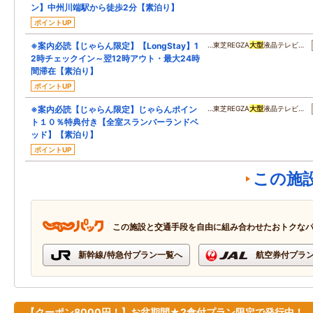
ン】中州川端駅から徒歩2分【素泊り】
ポイントUP
※案内必読【じゃらん限定】【LongStay】1
…東芝REGZA
大型
液晶テレビ…
2時チェックイン～翌12時アウト・最大24時
間滞在【素泊り】
ポイントUP
※案内必読【じゃらん限定】じゃらんポイン
…東芝REGZA
大型
液晶テレビ…
ト１０％特典付き【全室スランバーランドベ
ッド】【素泊り】
ポイントUP
この施
この施設と交通手段を自由に組み合わせたおトクな
新幹線/特急付プラン一覧へ
航空券付プラ
【クーポン8000円！】お盆期間★2食付プラン限定で発行中！