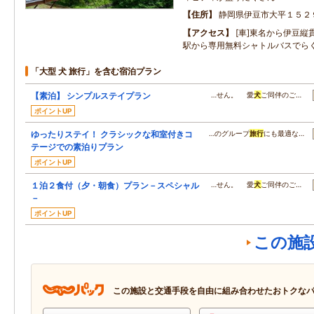
住所
静岡県伊豆市大平１５２
アクセス
[車]東名から伊豆縦
駅から専用無料シャトルバスでら
「大型 犬 旅行」を含む宿泊プラン
【素泊】 シンプルステイプラン
…せん。 愛
犬
ご同伴のご…
ポイントUP
ゆったりステイ！ クラシックな和室付きコ
…のグループ
旅行
にも最適な…
テージでの素泊りプラン
ポイントUP
１泊２食付（夕・朝食）プラン－スペシャル
…せん。 愛
犬
ご同伴のご…
－
ポイントUP
この施
この施設と交通手段を自由に組み合わせたおトクな