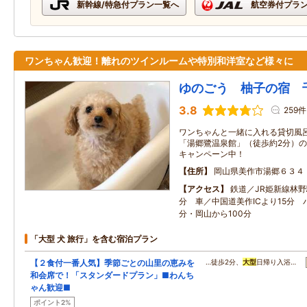
新幹線/特急付プラン一覧へ
航空券付プラ
ワンちゃん歓迎！離れのツインルームや特別和洋室など様々に
ゆのごう 柚子の宿 
3.8
259件
ワンちゃんと一緒に入れる貸切風
「湯郷鷺温泉館」（徒歩約2分）
キャンペーン中！
住所
岡山県美作市湯郷６３４
アクセス
鉄道／JR姫新線林
分 車／中国道美作ICより15分 
分・岡山から100分
「大型 犬 旅行」を含む宿泊プラン
【２食付一番人気】季節ごとの山里の恵みを
…徒歩2分、
大型
日帰り入浴…
和会席で！「スタンダードプラン」■わんち
ゃん歓迎■
ポイント2%