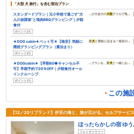
「大型 犬 旅行」を含む宿泊プラン
スタンダードプラン｜元小学校で過ごす“大
…が大迫力の
大型
グリルで塊…
人の放課後”と塊肉BBQグランピング｜夕朝
食付
ポイント2%
★DOG cabin★ペット可★【格安】気軽に
愛
犬
と廃校に泊まる！格安の…
廃校グランピングプラン（素泊まり）
ポイント2%
★DOGcabin★【早割60◆キャンセル不
…プランを、愛
犬
と一緒にお…
可】早期予約で20％OFF｜夕朝食付オール
インクルーシブ
ポイント2%
この施
【12／20リブランド】伊豆の海と、旅が広がる。セルフサービ
ほったらかしの宿 ゆ
フォトギャラリー