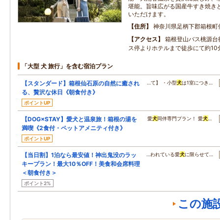
堪能。旨味広がる国産牛すき焼き
いただけます。
住所
神奈川県足柄下郡箱根町
アクセス
箱根登山バス桃源台
ス停よりホテルまで徒歩にて約10
「大型 犬 旅行」を含む宿泊プラン
【スタンダード】箱根仙石原の自然に癒され
…て】 ・小型
犬
は1室につき…
る、贅沢な休日《朝食付き》
ポイントUP
【DOG×STAY】愛犬と温泉旅！箱根の湯を
愛
犬
同伴専門プラン！ 愛
犬
…
満喫《2食付・ペットアメニティ付き》
ポイントUP
【当日割】1泊なら最安値！神出鬼没のラッ
…われている愛
犬
に限らせて…
キープラン！最大10％OFF！美食和会席料理
＜朝食付き＞
ポイント2%
この施