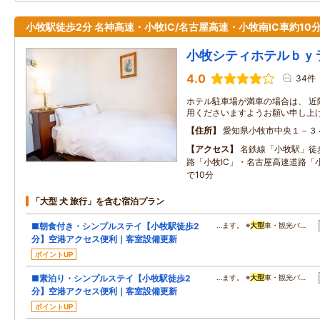
小牧駅徒歩2分 名神高速・小牧IC/名古屋高速・小牧南IC車約1
小牧シティホテルｂｙ
4.0
34件
ホテル駐車場が満車の場合は、 近
用くださいますようお願い申し上
住所
愛知県小牧市中央１－３
アクセス
名鉄線「小牧駅」徒
路「小牧IC」・名古屋高速道路「
で10分
「大型 犬 旅行」を含む宿泊プラン
■朝食付き・シンプルステイ【小牧駅徒歩2
…ます。 ※
大型
車・観光バ…
分】空港アクセス便利｜客室設備更新
ポイントUP
■素泊り・シンプルステイ【小牧駅徒歩2
…ます。 ※
大型
車・観光バ…
分】空港アクセス便利｜客室設備更新
ポイントUP