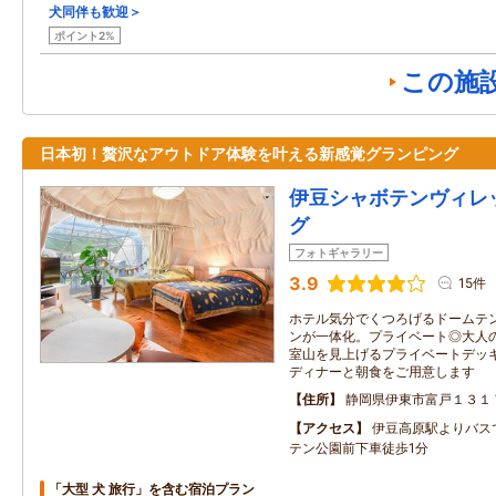
犬同伴も歓迎＞
ポイント2%
この施
日本初！贅沢なアウトドア体験を叶える新感覚グランピング
伊豆シャボテンヴィレ
グ
フォトギャラリー
3.9
15件
ホテル気分でくつろげるドームテ
ンが一体化。プライベート◎大人
室山を見上げるプライベートデッ
ディナーと朝食をご用意します
住所
静岡県伊東市富戸１３１
アクセス
伊豆高原駅よりバス
テン公園前下車徒歩1分
「大型 犬 旅行」を含む宿泊プラン