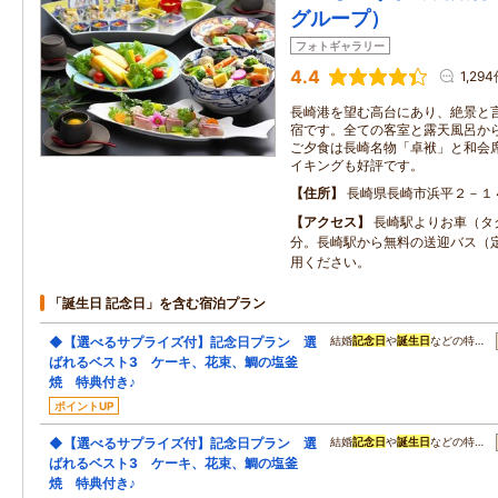
グループ）
フォトギャラリー
4.4
1,29
長崎港を望む高台にあり、絶景と
宿です。全ての客室と露天風呂か
ご夕食は長崎名物「卓袱」と和会
イキングも好評です。
住所
長崎県長崎市浜平２－１
アクセス
長崎駅よりお車（タ
分。長崎駅から無料の送迎バス（
用ください。
「誕生日 記念日」を含む宿泊プラン
◆【選べるサプライズ付】記念日プラン 選
結婚
記念日
や
誕生日
などの特…
ばれるベスト3 ケーキ、花束、鯛の塩釜
焼 特典付き♪
ポイントUP
◆【選べるサプライズ付】記念日プラン 選
結婚
記念日
や
誕生日
などの特…
ばれるベスト3 ケーキ、花束、鯛の塩釜
焼 特典付き♪