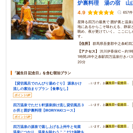
炉裏料理 湯の宿 山
4.9
657件
星降る四万の最奥で 囲炉裏と温泉
地にあるからこそ味わえる、静寂
眺め、夜が更けていく。 ここにし
す。
住所
群馬県吾妻郡中之条町四
アクセス
渋川伊香保IC～約1
1時間JR中之条駅四万温泉行きバ
20分
「誕生日 記念日」を含む宿泊プラン
【貸切風呂でのんびり湯めぐり】 源泉かけ
…います。お
誕生日
や
記念日
…
流しの素泊まりプラン【食事なし】
ポイントUP
四万温泉でただ１軒源泉掛け流し貸切風呂３
…います。お
誕生日
や
記念日
…
か所と囲炉裏料理【IRORIYAKIコース】
ポイントUP
四万温泉の源泉で蒸し上げる上州牛と旬菜
…います。お
誕生日
や
記念日
…
温泉につかり、温泉を味わうここだけ体験を