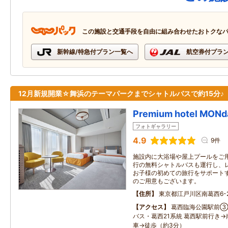
この施設と交通手段を自由に組み合わせたおトクな
新幹線/特急付プラン一覧へ
航空券付プラ
12月新規開業☆舞浜のテーマパークまでシャトルバスで約15分♪
Premium hotel MO
フォトギャラリー
4.9
9件
施設内に大浴場や屋上プールをご
行の無料シャトルバスも運行し、
お子様の初めての旅行をサポート
のご用意もございます。
住所
東京都江戸川区南葛西6-2
アクセス
葛西臨海公園駅前③
バス・葛西21系統 葛西駅前行き→
車→徒歩（約3分）