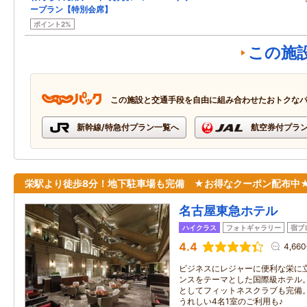
ープラン【特別会席】
ポイント2%
この施
この施設と交通手段を自由に組み合わせたおトクな
新幹線/特急付プラン一覧へ
航空券付プラ
栄駅より徒歩8分！地下駐車場も完備 ★お得なクーポン配布中
名古屋東急ホテル
ハイクラス
フォトギャラリー
宿ブ
4.4
4,66
ビジネスにレジャーに便利な栄に
ンスをテーマとした国際級ホテル
としてフィットネスクラブも完備
うれしい4名1室のご利用も♪