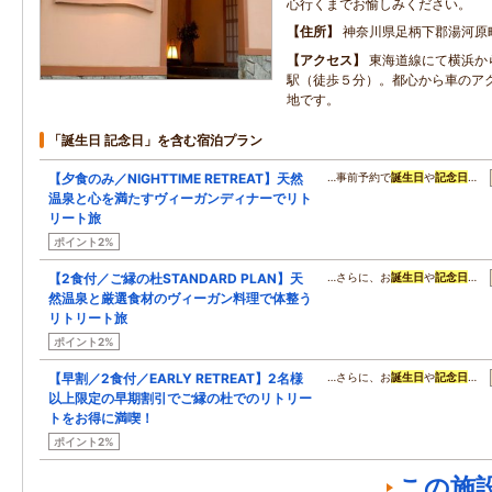
心行くまでお愉しみください。
住所
神奈川県足柄下郡湯河原
アクセス
東海道線にて横浜か
駅（徒歩５分）。都心から車のア
地です。
「誕生日 記念日」を含む宿泊プラン
【夕食のみ／NIGHTTIME RETREAT】天然
…事前予約で
誕生日
や
記念日
…
温泉と心を満たすヴィーガンディナーでリト
リート旅
ポイント2%
【2食付／ご縁の杜STANDARD PLAN】天
…さらに、お
誕生日
や
記念日
…
然温泉と厳選食材のヴィーガン料理で体整う
リトリート旅
ポイント2%
【早割／2食付／EARLY RETREAT】2名様
…さらに、お
誕生日
や
記念日
…
以上限定の早期割引でご縁の杜でのリトリー
トをお得に満喫！
ポイント2%
この施