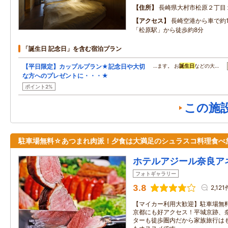
住所
長崎県大村市松原２丁目
アクセス
長崎空港から車で約1
「松原駅」から徒歩約8分
「誕生日 記念日」を含む宿泊プラン
【平日限定】カップルプラン★記念日や大切
…ます。 お
誕生日
などの大…
な方へのプレゼントに・・・★
ポイント2%
この施
駐車場無料☆あつまれ肉派！夕食は大満足のシュラスコ料理食べ
ホテルアジール奈良ア
フォトギャラリー
3.8
2,121
【マイカー利用大歓迎】駐車場無
京都にも好アクセス！平城京跡、
ターも徒歩圏内だから家族旅行は