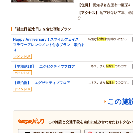
住所
愛知県名古屋市中区栄4-6
アクセス
地下鉄栄駅下車、⑫
分
「誕生日 記念日」を含む宿泊プラン
Happy Anniversary！スマイルフェイス
特別な
記念日
やお祝いにぴっ…
フラワーアレンジメント付きプラン 素泊ま
り
ポイントUP
【早期割28】 エグゼクティブフロア
…ネス、また
記念日
でのご宿…
ポイントUP
【連泊割】 エグゼクティブフロア
…ネス、また
記念日
でのご宿…
ポイントUP
この施
この施設と交通手段を自由に組み合わせたおトクな