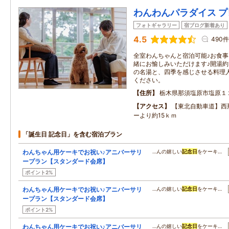
わんわんパラダイス プ
フォトギャラリー
宿ブログ新着あり
4.5
490件
全室わんちゃんと宿泊可能♪お食
緒にお愉しみいただけます♪開湯約
の名湯と、四季を感じさせる料理
ください。
住所
栃木県那須塩原市塩原１
アクセス
【東北自動車道】西
ーより約15ｋｍ
「誕生日 記念日」を含む宿泊プラン
わんちゃん用ケーキでお祝い♪アニバーサリ
…んの嬉しい
記念日
をケーキ…
ープラン【スタンダード会席】
ポイント2%
わんちゃん用ケーキでお祝い♪アニバーサリ
…んの嬉しい
記念日
をケーキ…
ープラン【スタンダード会席】
ポイント2%
わんちゃん用ケーキでお祝い♪アニバーサリ
…んの嬉しい
記念日
をケーキ…