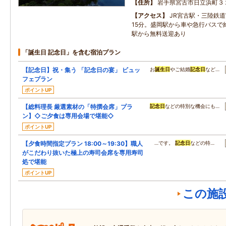
住所
岩手県宮古市日立浜町３
アクセス
JR宮古駅・三陸鉄
15分。盛岡駅から車や急行バスで約
駅から無料送迎あり
「誕生日 記念日」を含む宿泊プラン
【記念日】祝・集う 「記念日の宴」 ビュッ
お
誕生日
やご結婚
記念日
など…
フェプラン
ポイントUP
【総料理長 厳選素材の「特撰会席」プラ
記念日
などの特別な機会にも…
ン】◇ご夕食は専用会場で堪能◇
ポイントUP
【夕食時間指定プラン 18:00～19:30】職人
…です。
記念日
などの特…
がこだわり抜いた極上の寿司会席を専用寿司
処で堪能
ポイントUP
この施