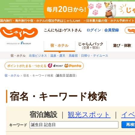
国内旅行・海外旅行や宿・ホテルの宿泊予約はじゃらんnet ～日本最大級の宿・ホテル予約サイト
こんにちは♪ゲストさん
ログイン
会員登録
じゃらんパック
宿・ホテル
遊び・体験
（交通＋宿泊）
宿・ホテル
出張ビジネス
温泉・露天
高級宿
日帰り・デイユース
ポイントがたまる・つかえる
宿・ホテル
> 宿名・キーワード検索（
誕生日 記念日
）
宿名・キーワード検索
宿泊施設
｜
観光スポット
｜
イ
キーワード