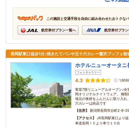
この施設と交通手段を自由に組み合わせたおトクな
航空券付プラン一覧へ
航空券付プラン
長岡駅東口徒歩1分♪焼きたてパンや五十六カレー贅沢ブッフェ朝
ホテルニューオータニ
フォトギャラリー
4.3
1,60
客室7階リニューアルオープン♪全
岡オリジナルナイトウェア。 種類
地元の食材をふんだんに取り入れ
六カレーは絶品です
住所
新潟県長岡市台町2-8-3
アクセス
JR長岡駅東口より
車道長岡ＩＣより車で１５分