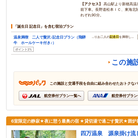
アクセス
高山駅より新穂高温
前下車。長野道松本ＩＣ、東海北陸
れぞれ90分。
「誕生日 記念日」を含む宿泊プラン
温泉満喫 二人で贅沢♪記念日プラン（飛騨
…りお二人の
記念日
を満喫し…
牛 ホールケーキ付き♪）
ポイント2%
この施
この施設と交通手段を自由に組み合わせたおトクな
航空券付プラン一覧へ
航空券付プラン
6室限定の静寂★夜に憩う最奥の宿 ★貸切湯で過ごす贅沢★囲炉
四万温泉 源泉掛け流