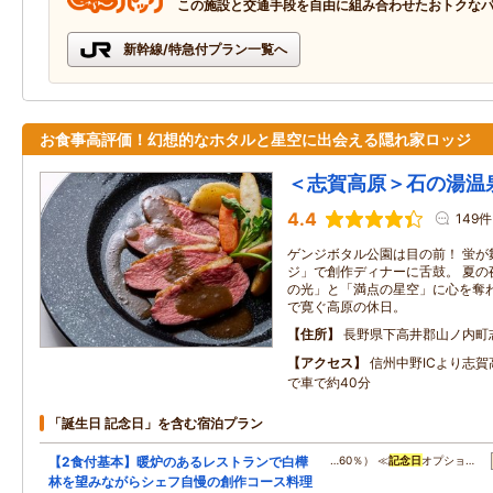
この施設と交通手段を自由に組み合わせたおトクな
新幹線/特急付プラン一覧へ
お食事高評価！幻想的なホタルと星空に出会える隠れ家ロッジ
＜志賀高原＞石の湯温
4.4
149件
ゲンジボタル公園は目の前！ 蛍が
ジ」で創作ディナーに舌鼓。 夏の
の光」と「満点の星空」に心を奪わ
で寛ぐ高原の休日。
住所
長野県下高井郡山ノ内町
アクセス
信州中野ICより志賀
で車で約40分
「誕生日 記念日」を含む宿泊プラン
【2食付基本】暖炉のあるレストランで白樺
…60％） ≪
記念日
オプショ…
林を望みながらシェフ自慢の創作コース料理