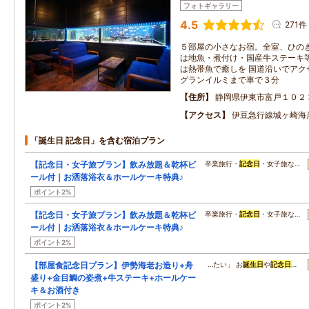
フォトギャラリー
4.5
271件
５部屋の小さなお宿。全室、ひのき
は地魚・煮付け・国産牛ステーキ
は熱帯魚で癒しを 国道沿いでアク
グランイルミまで車で３分
住所
静岡県伊東市富戸１０２
アクセス
伊豆急行線城ヶ崎海
「誕生日 記念日」を含む宿泊プラン
【記念日・女子旅プラン】飲み放題＆乾杯ビ
卒業旅行・
記念日
・女子旅な…
ール付｜お洒落浴衣＆ホールケーキ特典♪
ポイント2%
【記念日・女子旅プラン】飲み放題＆乾杯ビ
卒業旅行・
記念日
・女子旅な…
ール付｜お洒落浴衣＆ホールケーキ特典♪
ポイント2%
【部屋食記念日プラン】伊勢海老お造り+舟
…たい」 お
誕生日
や
記念日
…
盛り+金目鯛の姿煮+牛ステーキ+ホールケー
キ＆お酒付き
ポイント2%