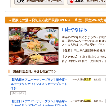
新幹線/特急付プラン一覧へ
航空券付プラ
～星数えの湯～貸切五右衛門風呂OPEN☆ 和室・洋室Wi-fi完
山荘やなはら
満点の星空を眺めながらの五右衛
春～夏はみんなでわいわいＢＢＱプ
ス～大人数までご予約受付中(^^♪
住所
岡山県久米郡美咲町柵原
アクセス
お車：津山ICより約
駅より中鉄バス利用「火田城橋」下
「誕生日 記念日」を含む宿泊プラン
【記念日★アニバーサリープラン】華会席＋
…ー☆大切な
記念日
、心に残…
スパークリングワイン＆メッセージプレート
付き♪
ポイント2%
【記念日★アニバーサリープラン】華会席＋
…ー☆大切な
記念日
、心に残…
スパークリングワイン＆メッセージプレート