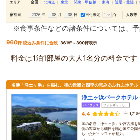
エリア
全国
｜
北海道
｜
東北
｜
関東・甲信越
｜
東海
｜
近畿・北陸
｜
年
月
日
日付未定
泊
宿泊日
人数等
※食事条件などの諸条件については、予
960
軒 絞込み条件に合致
361軒～390軒表示
料金は1泊1部屋の大人1名分の料金で
名勝「浄土ヶ浜」を臨む、和の景観と四季の恵みあふれふホテル
浄土ヶ浜パークホテル
ハイクラス
フォトギャラリー
4.4
1,718
国の名勝「浄土ヶ浜」や宮古湾を
側の客室から朝日を臨む国立公園
ちいたビュッフェが魅力。