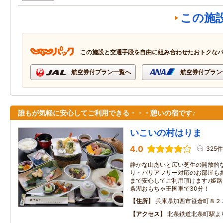
この施
この施設と交通手段を自由に組み合わせたおトクな
航空券付プラン一覧へ
航空券付プラン
誰もが気軽に安心してご利用できる・・・憩いの宿です♪
いこいの村はりま
4.0
325件
静かな山あいと広い芝生の開放的
り・バリアフリー対応のお部屋も
まで安心してご利用頂けます♪姫路
条湖おもちゃ王国車で30分！
住所
兵庫県加西市笹倉町８２
アクセス
北条鉄道北条町駅よ