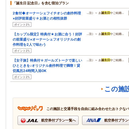
「誕生日 記念日」を含む宿泊プラン
2食付◆オーナーシェフイチオシの創作料理
…注）～ お
誕生日
やご結婚…
×好評前菜盛り☆お酒との相性抜群
ポイント2%
【カップル限定】特典付★お酒に合う！好評
…注）～ お
誕生日
やご結婚…
の前菜盛り×オーナーシェフオリジナルの創
作料理を2人で味わう
ポイント2%
【女子旅】特典付☆ガールズトークで楽しい
…注）～ お
誕生日
やご結婚…
ひとときを♪オリジナル創作料理で満喫！貸
切風呂24時間入浴OK
ポイント2%
この施
この施設と交通手段を自由に組み合わせたおトクな
航空券付プラン一覧へ
航空券付プラン