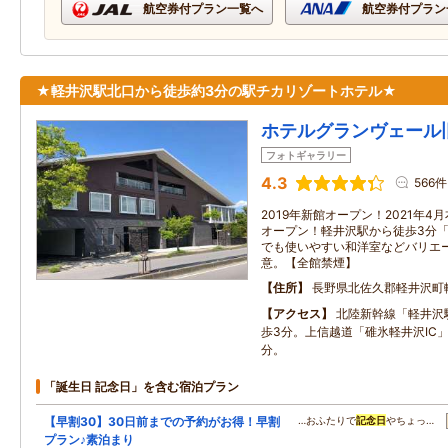
航空券付プラン一覧へ
航空券付プラン
★軽井沢駅北口から徒歩約3分の駅チカリゾートホテル★
ホテルグランヴェール
フォトギャラリー
4.3
566件
2019年新館オープン！2021年
オープン！軽井沢駅から徒歩3分「
でも使いやすい和洋室などバリエ
意。【全館禁煙】
住所
長野県北佐久郡軽井沢町
アクセス
北陸新幹線「軽井沢
歩3分。上信越道「碓氷軽井沢IC」
分。
「誕生日 記念日」を含む宿泊プラン
【早割30】30日前までの予約がお得！早割
…おふたりで
記念日
やちょっ…
プラン♪素泊まり