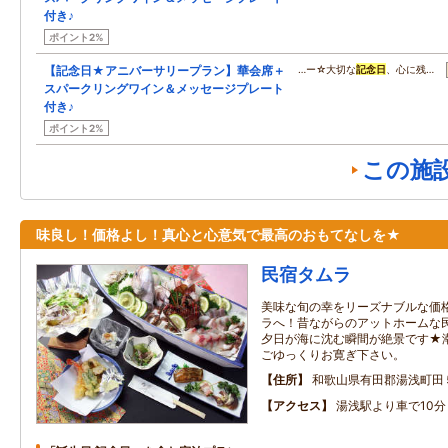
付き♪
ポイント2%
【記念日★アニバーサリープラン】華会席＋
…ー☆大切な
記念日
、心に残…
スパークリングワイン＆メッセージプレート
付き♪
ポイント2%
この施
味良し！価格よし！真心と心意気で最高のおもてなしを★
民宿タムラ
美味な旬の幸をリーズナブルな価
ラへ！昔ながらのアットホームな
夕日が海に沈む瞬間が絶景です★
ごゆっくりお寛ぎ下さい。
住所
和歌山県有田郡湯浅町田
アクセス
湯浅駅より車で10分