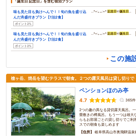
「誕生日 記念日」を含む宿泊プラン
味も見た目も負けへんで！！旬の魚を盛り込
…*+:｡.｡:+*
記念日
や
誕生日
…
んだ舟盛付きプラン【1泊2食】
ポイント2%
味も見た目も負けへんで！！旬の魚を盛り込
…*+:｡.｡:+*
記念日
や
誕生日
…
んだ舟盛付きプラン【1泊2食】
ポイント2%
この施
槍ヶ岳、焼岳を望むテラスで朝食。２つの露天風呂は貸し切りで
ペンションほのみ亭
4.7
365件
2つの趣の異なる貸切露天風呂。
畳敷きの樽風呂。もう一つは雄大
らもお部屋ごとの貸し切りでご利
スでの朝食も楽しめます
住所
岐阜県高山市奥飛騨温泉