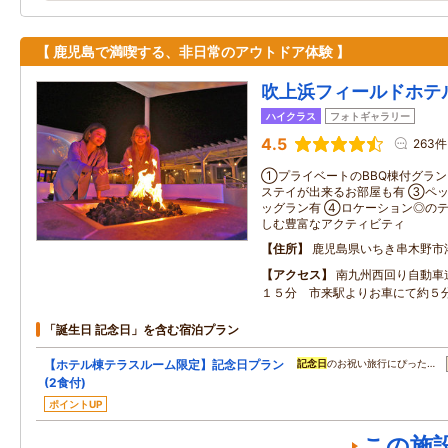
【 鹿児島で満喫する、非日常のアウトドア体験 】
吹上浜フィールドホテ
ハイクラス
フォトギャラリー
4.5
263件
①プライベートのBBQ棟付グラン
ステイが出来るお部屋も有 ③ペッ
ッグラン有 ④ロケーション◎の
しむ豊富なアクティビティ
住所
鹿児島県いちき串木野市
アクセス
南九州西回り自動車道
１５分 市来駅よりお車にて約５
「誕生日 記念日」を含む宿泊プラン
【ホテル棟テラスルーム限定】記念日プラン
記念日
のお祝い旅行にぴった…
(2食付)
ポイントUP
この施