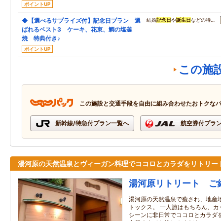
ポイントUP
◆【選べるサプライズ付】記念日プラン 選
結婚
記念日
や
誕生日
などの特…
ばれるベスト3 ケーキ、花束、鯛の塩釜
焼 特典付き♪
ポイントUP
この施
この施設と交通手段を自由に組み合わせたおトクな
新幹線/特急付プラン一覧へ
航空券付プラ
湯河原の天然温泉とヴィーガン料理でココロとカラダをリトリー
湯河原リトリート ご
湯河原の天然温泉で癒され、地産
トックス。 一人旅はもちろん、カ
シーンに非日常でココロとカラダ