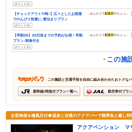
ポイント2%
【チェックアウト11時♪】広々としたお部屋
…おふたりで
記念日
やちょっ…
でのんびり快適に♪素泊まりプラン
ポイント2%
【早割30】30日前までの予約がお得！早割
…おふたりで
記念日
やちょっ…
プラン♪朝食付き
ポイント2%
この施
この施設と交通手段を自由に組み合わせたおトクな
新幹線/特急付プラン一覧へ
航空券付プラ
全室海側＆檜風呂付◆温泉と自慢のアクアバーで熱帯魚と癒し時
アクアペンション マ