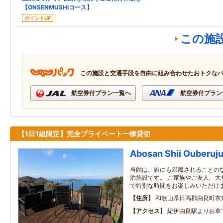
【ONSENMUSHIコース】
ポイントUP
この施
この施設と交通手段を自由に組み合わせたおトクな
航空券付プラン一覧へ
航空券付プラン
【1日1組限定】完全プライベート一棟貸切
Abosan Shii Ouberuj
当館は、誰にも邪魔されることの
泊施設です。 ご家族やご友人、大
で特別な時間をお楽しみいただけ
住所
和歌山県日高郡由良町衣奈1
アクセス
紀伊由良駅よりお車