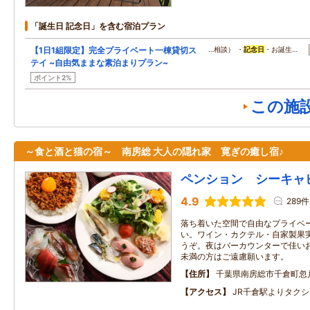
「誕生日 記念日」を含む宿泊プラン
【1日1組限定】完全プライベート一棟貸切ス
…相談） ・
記念日
・お誕生…
テイ ~自由気ままな素泊まりプラン~
ポイント2%
この施
～食と酒と猫の宿～ 南房総 大人の隠れ家 寛ぎの癒し宿♪
ペンション シーキャ
4.9
289件
落ち着いた空間で自由なプライベ
い。ワイン・カクテル・自家製果
うぞ。夜はバーカウンターで佳い
未満の方はご遠慮願います。
住所
千葉県南房総市千倉町忽戸
アクセス
JR千倉駅よりタク