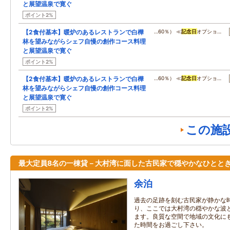
と展望温泉で寛ぐ
ポイント2%
【2食付基本】暖炉のあるレストランで白樺
…60％） ≪
記念日
オプショ…
林を望みながらシェフ自慢の創作コース料理
と展望温泉で寛ぐ
ポイント2%
【2食付基本】暖炉のあるレストランで白樺
…60％） ≪
記念日
オプショ…
林を望みながらシェフ自慢の創作コース料理
と展望温泉で寛ぐ
ポイント2%
この施
最大定員8名の一棟貸－大村湾に面した古民家で穏やかなひとと
余泊
過去の足跡を刻む古民家が静かな
り、ここでは大村湾の穏やかな波
ます。良質な空間で地域の文化に
た時間をお過ごし下さい。