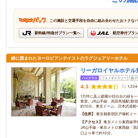
この施設と交通手段を自由に組み合わせたおトクな
新幹線/特急付プラン一覧へ
航空券付プラ
緑に囲まれたヨーロピアンテイストのラグジュアリーホテル
リーガロイヤルホテル
ハイクラス
フォトギャラリー
宿ブ
4.3
1,33
1万坪に及ぶ庭園や目白台の緑を
客室。JR山手線 高田馬場駅(新宿
約10分。東京ドーム、日本武道館
住所
東京都新宿区戸塚町１ー
アクセス
東京メトロ東西線早
JR山手線・東京メトロ東西線「高
口より車で約10分。