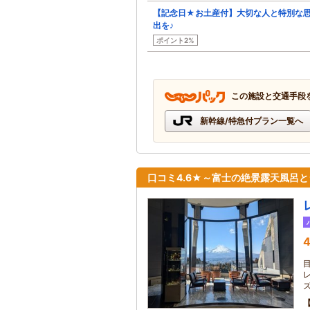
【記念日★お土産付】大切な人と特別な
出を♪
ポイント2%
この施設と交通手段
新幹線/特急付プラン一覧へ
口コミ4.6★～富士の絶景露天風呂
4