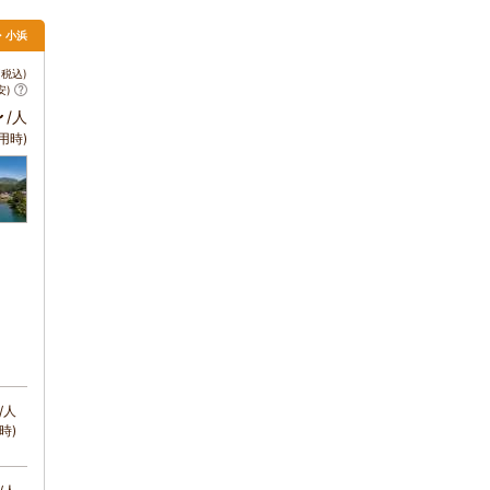
・小浜
税込)
安)
～
/人
用時)
/人
時)