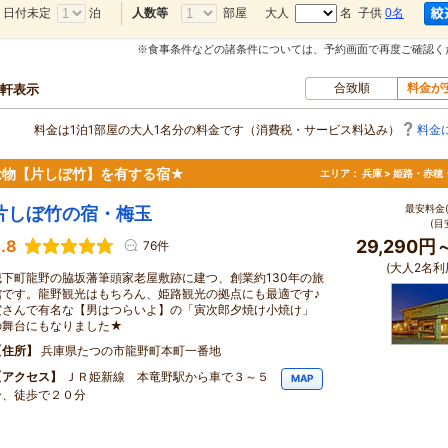
日付未定
泊
部屋
大人
名 子供
0名
人数等
※食事条件などの諸条件については、予約画面で再度ご確認く
合致順
料金が
0軒表示
料金は1泊1部屋の大人1名分の料金です（消費税・サービス料込み）
料金
念物【片しぼ竹】を有する宿★
エリア：
兵庫 > 姫路・赤穂
最安料金(
片しぼ竹の宿・梅玉
(目
.8
29,290円
76件
(大人2名利
城下町龍野の脇坂藩筆頭家老屋敷跡に建つ、創業約130年の旅
館です。龍野観光はもちろん、姫路観光の拠点にも最適です♪
寅さんで有名な【男はつらいよ】の「寅次郎夕焼け小焼け」
の舞台にもなりました★
住所
兵庫県たつの市龍野町本町一番地
アクセス
ＪＲ姫新線 本竜野駅から車で３～５
MAP
分、徒歩で２０分