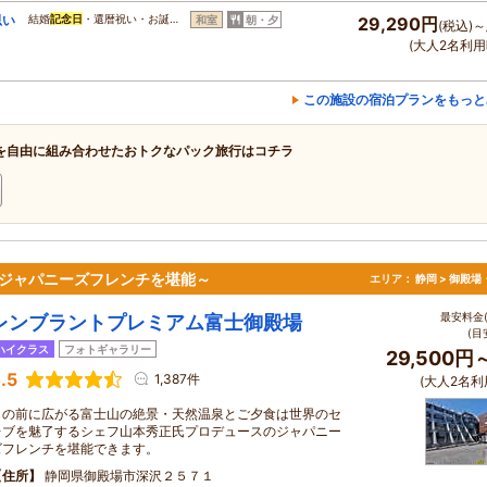
思い
結婚
記念日
・還暦祝い・お誕…
和室
朝・夕
29,290円
(税込)～
(大人2名利用
この施設の宿泊プランをもっと
を自由に組み合わせたおトクなパック旅行はコチラ
とジャパニーズフレンチを堪能～
エリア：
静岡 > 御殿
最安料金(
レンブラントプレミアム富士御殿場
(目
ハイクラス
フォトギャラリー
29,500円
.5
1,387件
(大人2名利
目の前に広がる富士山の絶景・天然温泉とご夕食は世界のセ
レブを魅了するシェフ山本秀正氏プロデュースのジャパニー
ズフレンチを堪能できます。
住所
静岡県御殿場市深沢２５７１