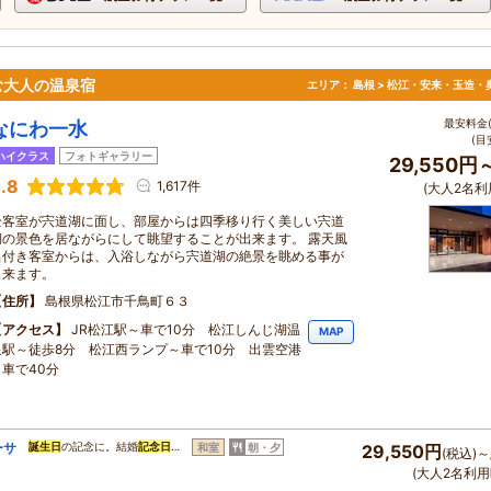
む大人の温泉宿
エリア：
島根 > 松江・安来・玉造・
最安料金(
なにわ一水
(目
ハイクラス
フォトギャラリー
29,550円
.8
1,617件
(大人2名利
全客室が宍道湖に面し、部屋からは四季移り行く美しい宍道
湖の景色を居ながらにして眺望することが出来ます。 露天風
呂付き客室からは、入浴しながら宍道湖の絶景を眺める事が
出来ます。
住所
島根県松江市千鳥町６３
アクセス
JR松江駅～車で10分 松江しんじ湖温
MAP
泉駅～徒歩8分 松江西ランプ～車で10分 出雲空港
～車で40分
ーサ
誕生日
の記念に。結婚
記念日
…
和室
朝・夕
29,550円
(税込)～
(大人2名利用