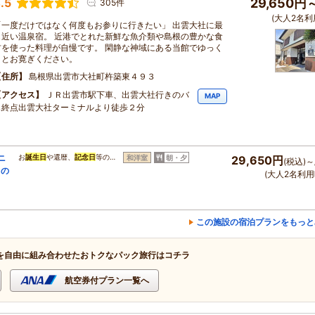
.5
29,650円
305件
(大人2名利
「一度だけではなく何度もお参りに行きたい」 出雲大社に最
も近い温泉宿。 近港でとれた新鮮な魚介類や島根の豊かな食
材を使った料理が自慢です。 閑静な神域にある当館でゆっく
りとお寛ぎください。
住所
島根県出雲市大社町杵築東４９３
アクセス
ＪＲ出雲市駅下車、出雲大社行きのバ
MAP
ス終点出雲大社ターミナルより徒歩２分
ニ
お
誕生日
や還暦、
記念日
等の…
和洋室
朝・夕
29,650円
(税込)～
キの
(大人2名利用
この施設の宿泊プランをもっと
を自由に組み合わせたおトクなパック旅行はコチラ
航空券付プラン一覧へ