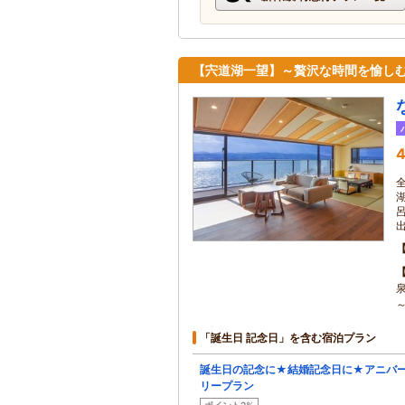
【宍道湖一望】～贅沢な時間を愉し
4
「誕生日 記念日」を含む宿泊プラン
誕生日の記念に★結婚記念日に★アニバ
リープラン
ポイント2%