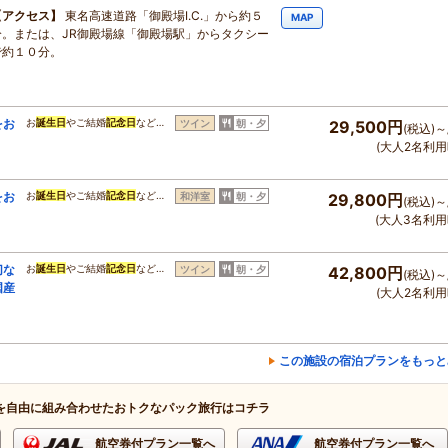
アクセス
東名高速道路「御殿場I.C.」から約５
MAP
分。または、JR御殿場線「御殿場駅」からタクシー
で約１０分。
をお
お
誕生日
やご結婚
記念日
など…
ツイン
朝・夕
29,500円
(税込)～
(大人2名利用
をお
お
誕生日
やご結婚
記念日
など…
和洋室
朝・夕
29,800円
(税込)～
(大人3名利用
切な
お
誕生日
やご結婚
記念日
など…
ツイン
朝・夕
42,800円
(税込)～
国産
(大人2名利用
この施設の宿泊プランをもっと
を自由に組み合わせたおトクなパック旅行はコチラ
航空券付プラン一覧へ
航空券付プラン一覧へ