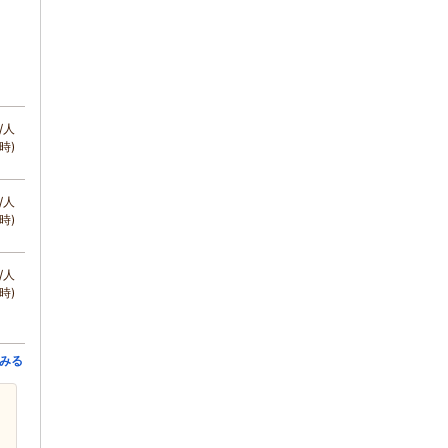
/人
時)
/人
時)
/人
時)
みる