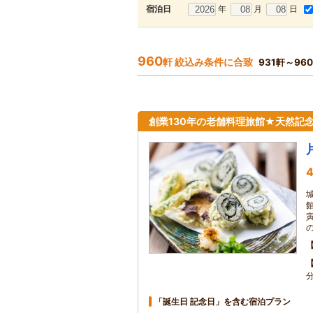
年
月
日
宿泊日
960
軒 絞込み条件に合致
931軒～96
創業130年の老舗料理旅館★天然記
4
「誕生日 記念日」を含む宿泊プラン