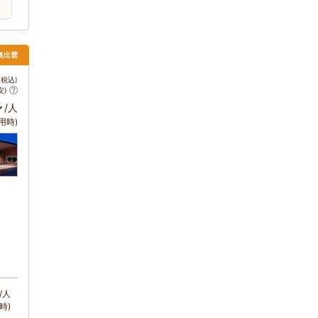
奥出雲
税込)
安)
～
/人
用時)
/人
時)