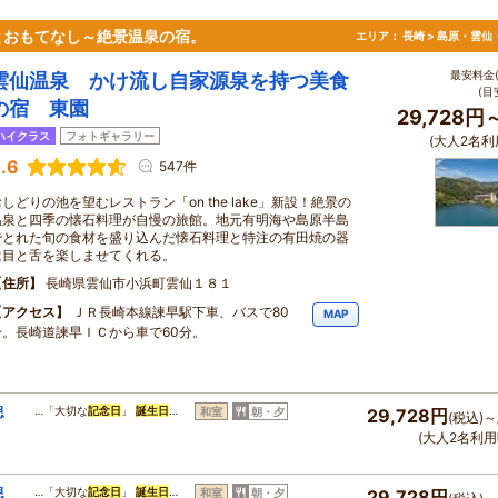
とおもてなし～絶景温泉の宿。
エリア：
長崎 > 島原・雲仙
最安料金(
雲仙温泉 かけ流し自家源泉を持つ美食
(目
の宿 東園
29,728円
ハイクラス
フォトギャラリー
(大人2名利
.6
547件
しどりの池を望むレストラン「on the lake」新設！絶景の
温泉と四季の懐石料理が自慢の旅館。地元有明海や島原半島
でとれた旬の食材を盛り込んだ懐石料理と特注の有田焼の器
は目と舌を楽しませてくれる。
住所
長崎県雲仙市小浜町雲仙１８１
アクセス
ＪＲ長崎本線諫早駅下車、バスで80
MAP
分。長崎道諫早ＩＣから車で60分。
思
…「大切な
記念日
」
誕生日
…
和室
朝・夕
29,728円
(税込)～
(大人2名利用
思
…「大切な
記念日
」
誕生日
…
和室
朝・夕
29,728円