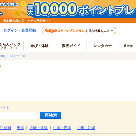
 ～日本最大級の宿・ホテル予約サイト～
ログイン
会員登録
お得な特典をみる
ゃらんパック
遊び・体験
観光ガイド
レンタカー
航空券
（交通＋宿泊）
日帰り・デイユース
ベント
・甲信越
｜
東海
｜
近畿・北陸
｜
中国・四国
｜
九州・沖縄