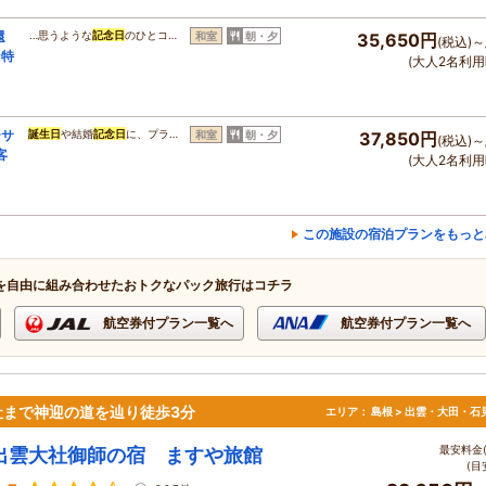
還
…思うような
記念日
のひとコ…
和室
朝・夕
35,650円
(税込)～
ン特
(大人2名利用
ーサ
誕生日
や結婚
記念日
に、プラ…
和室
朝・夕
37,850円
(税込)～
客
(大人2名利用
この施設の宿泊プランをもっと
を自由に組み合わせたおトクなパック旅行はコチラ
航空券付プラン一覧へ
航空券付プラン一覧へ
社まで神迎の道を辿り徒歩3分
エリア：
島根 > 出雲・大田・石
最安料金(
出雲大社御師の宿 ますや旅館
(目