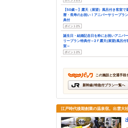
【50歳～】露天（展望）風呂付き客室で
暦・長寿のお祝い！アニバーサリープラ
典付
ポイント2%
誕生日・結婚記念日を粋にお祝いアニバ
リープラン特典付～2Ｆ露天(展望)風呂付
室～
ポイント2%
この施設と交通手段
新幹線/特急付プラン一覧へ
江戸時代後期創業の温泉宿。出雲大