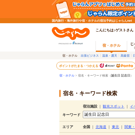
国内旅行・海外旅行や宿・ホテルの宿泊予約はじゃらんnet
こんにちは♪ゲストさん
じ
宿・ホテル
宿・ホテル
出張ビジネス
温泉・露天
高級宿
ポイントがたまる・つかえる
宿・ホテル
> 宿名・キーワード検索（
誕生日 記念日
）
宿名・キーワード検索
宿泊施設
｜
観光スポット
｜
イ
キーワード
エリア
全国
｜
北海道
｜
東北
｜
関東