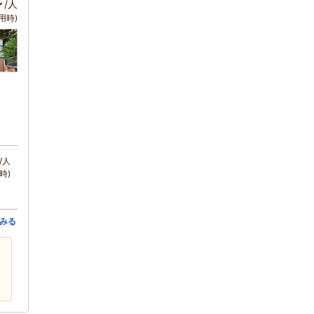
～
/人
用時)
/人
時)
みる