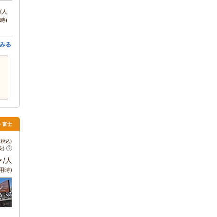
/人
時)
みる
場・富士
税込)
安)
～
/人
用時)