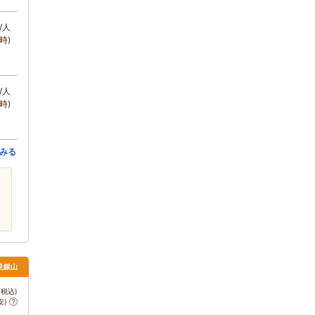
/人
時)
/人
時)
みる
見銀山
税込)
安)