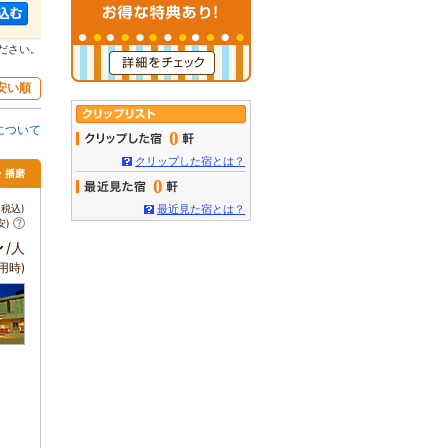
ださい。
安い順
について
0
クリップした宿とは？
・播磨
0
税込)
最近見た宿とは？
安)
～
/人
用時)