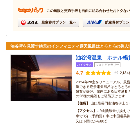
この施設と交通手段を自由に組み合わせたおトクな
航空券付プラン一覧へ
航空券付プラン
油谷湾を見渡す絶景のインフィニティ露天風呂はとろとろの美人
油谷湾温泉 ホテル楊
ハイクラス
フォトギャラリー
4.7
2,13
2024年28室をリニューアル。風
望できる絶景露天風呂はとろとろ
泉質が好評。館内にある日本酒Ｂ
の26種の銘酒もご堪能頂けます
住所
山口県長門市油谷伊上１
アクセス
JR山陰線乗り換え
車で3分（予約要）車は中国道美祢
又は下関ICから80分