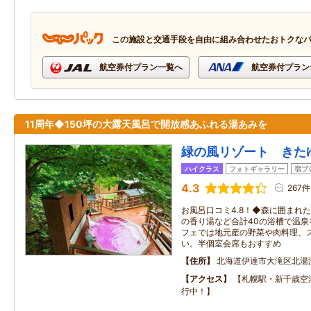
この施設と交通手段を自由に組み合わせたおトクな
航空券付プラン一覧へ
航空券付プラン
11周年◆150坪の大露天風呂で開放感あふれる湯あみを
緑の風リゾート きた
ハイクラス
フォトギャラリー
宿ブ
4.3
267件
お風呂口コミ4.8！◆森に囲まれた
の香り湯など合計40の浴槽で温
フェでは地元産の野菜や肉料理、
い。半個室会席もおすすめ
住所
北海道伊達市大滝区北湯
アクセス
【札幌駅・新千歳空
行中！】