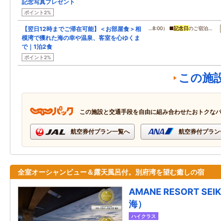
記念写真プレゼント
ポイント2%
【翌日12時までご滞在可能】＜お部屋食＞相
…8:00） ■
記念日
のご宿泊…
模湾で獲れた海の幸や温泉、客室を心ゆくま
で｜1泊2食
ポイント2%
この施
この施設と交通手段を自由に組み合わせたおトクな
航空券付プラン一覧へ
航空券付プラン
全室オーシャンビュー＆露天風呂付。別府湾を望む癒しの宿
AMANE RESORT S
海）
ハイクラス