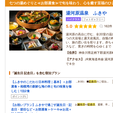
七つの湯めぐりと≪お部屋食≫で旬を味わう、心を癒す至福のひ
湯河原温泉 ふきや
ハイクラス
フォトギャラリー
5.0
162件
湯河原の高台に佇む、全20室の温
つの大浴場と露天岩風呂。自慢の
い、旅の思い出を彩ります。赤ち
スなど、寛ぎの時間を心ゆくまで
住所
神奈川県足柄下郡湯河原
アクセス
JR東海道本線 湯河
で８分
「誕生日 記念日」を含む宿泊プラン
【ふきやのこだわり日本料理｜基本】＜お部
…8:00） ■
記念日
のご宿泊…
屋食＞相模湾の新鮮な海の幸と旬の味覚を愉
しむ｜1泊2食
ポイント2%
【お祝いプラン】ふきやで過ごす誕生日・記
お
誕生日
や
記念日
、還暦、卒…
念日・節目など＜お部屋食＞ケーキorお花＋