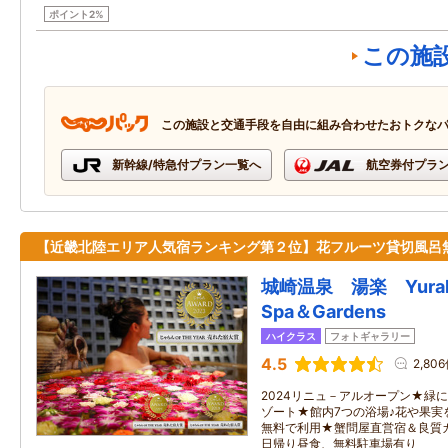
ポイント2%
この施
この施設と交通手段を自由に組み合わせたおトクな
新幹線/特急付プラン一覧へ
航空券付プラ
【近畿北陸エリア人気宿ランキング第２位】花フルーツ貸切風呂
城崎温泉 湯楽 Yurak
Spa＆Gardens
ハイクラス
フォトギャラリー
4.5
2,80
2024リニュ－アルオープン★緑
ゾート★館内7つの浴場♪花や果実
無料で利用★蟹問屋直営宿＆良質
日帰り昼食、無料駐車場有り