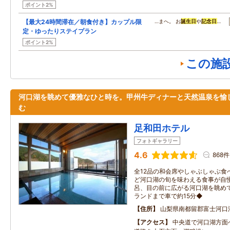
ポイント2%
【最大24時間滞在／朝食付き】カップル限
…まへ。 お
誕生日
や
記念日
…
定・ゆったりステイプラン
ポイント2%
この施
河口湖を眺めて優雅なひと時を。甲州牛ディナーと天然温泉を愉
む
足和田ホテル
フォトギャラリー
4.6
868件
全12品の和会席やしゃぶしゃぶ食
ど河口湖の旬を味わえる食事が自
呂、目の前に広がる河口湖を眺め
ランドまで車で約15分◆
住所
山梨県南都留郡富士河口
アクセス
中央道で河口湖方面