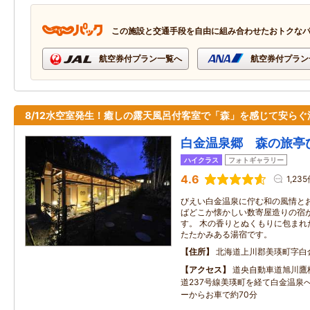
この施設と交通手段を自由に組み合わせたおトクな
航空券付プラン一覧へ
航空券付プラン
8/12水空室発生！癒しの露天風呂付客室で「森」を感じて安らぐ
白金温泉郷 森の旅亭
ハイクラス
フォトギャラリー
4.6
1,23
びえい白金温泉に佇む和の風情とお
ばどこか懐かしい数寄屋造りの宿
す。 木の香りとぬくもりに包まれ
たたかみある湯宿です。
住所
北海道上川郡美瑛町字白
アクセス
道央自動車道旭川鷹
道237号線美瑛町を経て白金温泉
ーからお車で約70分