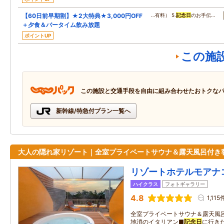
【60日前早期割】★2大特典★3,000円OFF
…有料） 5.
記念日
のお手伝…
＋夕食＆バータイム飲み放題
ポイントUP
この施
この施設と交通手段を自由に組み合わせたおトクな
新幹線/特急付プラン一覧へ
大人の隠れ家リゾート｜全室プライベートサウナ＆露天風呂付き
リゾートホテルモアナ
ハイクラス
フォトギャラリー
4.8
1,115
全室プライベートサウナ＆露天風
地消のイタリアン■
記念日
に行き