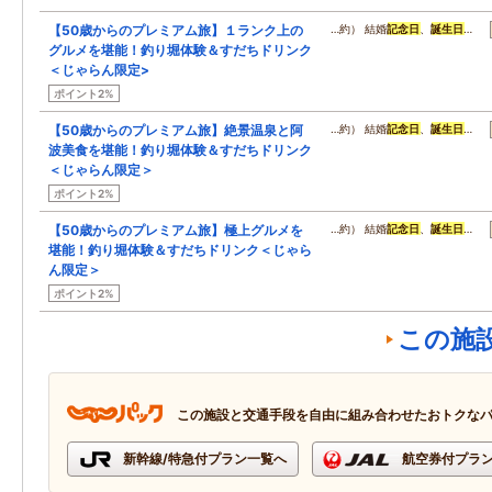
【50歳からのプレミアム旅】１ランク上の
…約） 結婚
記念日
、
誕生日
…
グルメを堪能！釣り堀体験＆すだちドリンク
＜じゃらん限定>
ポイント2%
【50歳からのプレミアム旅】絶景温泉と阿
…約） 結婚
記念日
、
誕生日
…
波美食を堪能！釣り堀体験＆すだちドリンク
＜じゃらん限定＞
ポイント2%
【50歳からのプレミアム旅】極上グルメを
…約） 結婚
記念日
、
誕生日
…
堪能！釣り堀体験＆すだちドリンク＜じゃら
ん限定＞
ポイント2%
この施
この施設と交通手段を自由に組み合わせたおトクな
新幹線/特急付プラン一覧へ
航空券付プラ