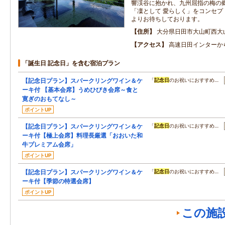
響渓谷に抱かれ、九州屈指の梅の
「凜として 愛らしく」をコンセプ
よりお待ちしております。
住所
大分県日田市大山町西大山
アクセス
高速日田インターか
「誕生日 記念日」を含む宿泊プラン
【記念日プラン】スパークリングワイン＆ケ
「
記念日
のお祝いにおすすめ…
ーキ付 【基本会席】うめひびき会席～食と
寛ぎのおもてなし～
ポイントUP
【記念日プラン】スパークリングワイン＆ケ
「
記念日
のお祝いにおすすめ…
ーキ付【極上会席】料理長厳選「おおいた和
牛プレミアム会席」
ポイントUP
【記念日プラン】スパークリングワイン＆ケ
「
記念日
のお祝いにおすすめ…
ーキ付【季節の特選会席】
ポイントUP
この施