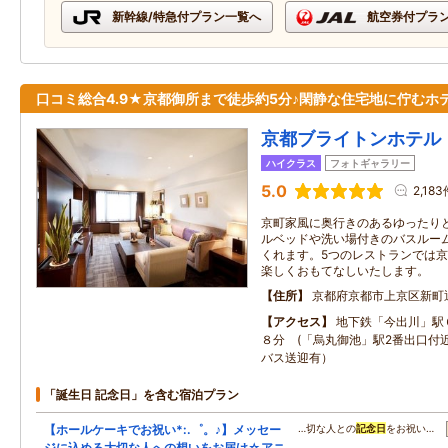
新幹線/特急付プラン一覧へ
航空券付プラ
口コミ総合4.9★京都御所まで徒歩約5分♪閑静な住宅地に佇むホ
京都ブライトンホテル
ハイクラス
フォトギャラリー
5.0
2,183
京町家風に奥行きのあるゆったり
ルベッドや洗い場付きのバスルー
くれます。5つのレストランでは
楽しくおもてなしいたします。
住所
京都府京都市上京区新町
アクセス
地下鉄「今出川」駅
８分 (「烏丸御池」駅2番出口付
バス送迎有）
「誕生日 記念日」を含む宿泊プラン
【ホールケーキでお祝い*:.゜。♪】メッセー
…切な人との
記念日
をお祝い…
ジに込める大切な人への想いをお届け☆アニ