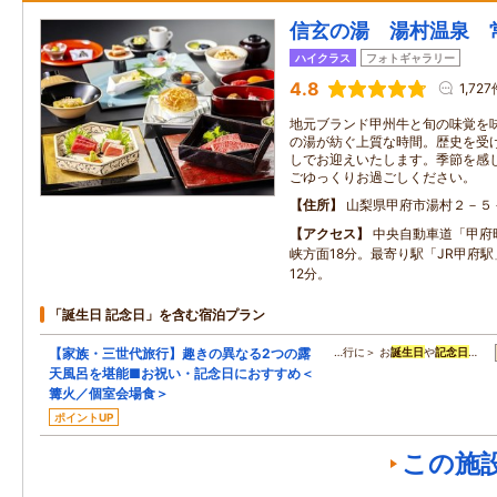
信玄の湯 湯村温泉 
ハイクラス
フォトギャラリー
4.8
1,72
地元ブランド甲州牛と旬の味覚を
の湯が紡ぐ上質な時間。歴史を受
しでお迎えいたします。季節を感
ごゆっくりお過ごしください。
住所
山梨県甲府市湯村２－５
アクセス
中央自動車道「甲府
峡方面18分。最寄り駅「JR甲府
12分。
「誕生日 記念日」を含む宿泊プラン
【家族・三世代旅行】趣きの異なる2つの露
…行に＞ お
誕生日
や
記念日
…
天風呂を堪能■お祝い・記念日におすすめ＜
篝火／個室会場食＞
ポイントUP
この施