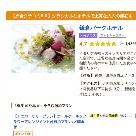
【夕食クチコミ5.0】クラシカルなホテルで上質な大人の滞在を♪
鎌倉パークホテル
ハイクラス
フォトギャラリー
4.7
1,486
イタリア直輸入のインテリアやこ
た空間で、上質な鎌倉時間を過ご
相模湾の海の幸を使用したお食事
能ください。
住所
神奈川県鎌倉市坂ノ下３
アクセス
ＪＲ鎌倉駅よりタク
ノ電長谷駅下車徒歩13分 。新湘
岸I.Cより40分。
「誕生日 記念日」を含む宿泊プラン
【アニバーサリープラン】ホールケーキ＆フ
誕生日
や結婚
記念日
…皆様に…
ラワーアレンジメント付宿泊プラン♪／朝食
付
ポイントUP