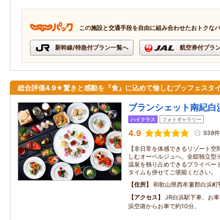
この施設と交通手段を自由に組み合わせたおトクな
新幹線/特急付プラン一覧へ
航空券付プラ
総合評価4.9★驚きと感動を『食』に込めて愉しむブッフェスタ
ブランシェット南紀白
ハイクラス
フォトギャラリー
4.9
938件
【非日常を体感できるリゾート空
しむオーベルジュへ。全邸独立型
温泉を独り占めできるプライベー
タイムも併せてご堪能ください。
住所
和歌山県西牟婁郡白浜町
アクセス
JR白浜駅下車、お
浜空港からお車で約10分。