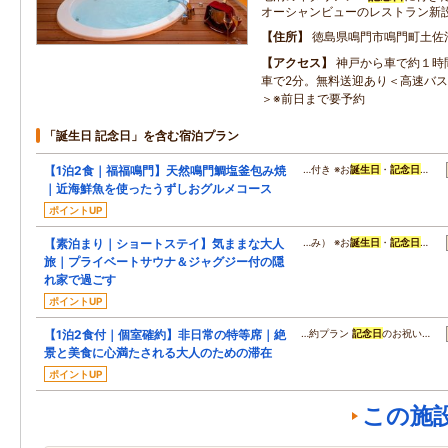
オーシャンビューのレストラン新
住所
徳島県鳴門市鳴門町土佐泊
アクセス
神戸から車で約１時
車で2分。無料送迎あり＜高速バス
＞※前日まで要予約
「誕生日 記念日」を含む宿泊プラン
【1泊2食｜福福鳴門】天然鳴門鯛塩釜包み焼
…付き ※お
誕生日
・
記念日
…
｜近海鮮魚を使ったうずしおグルメコース
ポイントUP
【素泊まり｜ショートステイ】気ままな大人
…み） ※お
誕生日
・
記念日
…
旅｜プライベートサウナ＆ジャグジー付の隠
れ家で過ごす
ポイントUP
【1泊2食付｜個室確約】非日常の特等席｜絶
…約プラン
記念日
のお祝い…
景と美食に心満たされる大人のための滞在
ポイントUP
この施