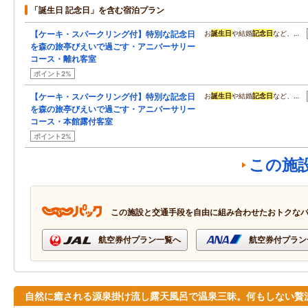
「誕生日 記念日」を含む宿泊プラン
【ケーキ・スパークリング付】特別な記念日
お
誕生日
や結婚
記念日
など、…
を森の旅亭びえいで過ごす・アニバーサリー
コース・離れ客室
ポイント2%
【ケーキ・スパークリング付】特別な記念日
お
誕生日
や結婚
記念日
など、…
を森の旅亭びえいで過ごす・アニバーサリー
コース・本館露付客室
ポイント2%
この施
この施設と交通手段を自由に組み合わせたおトクな
航空券付プラン一覧へ
航空券付プラン
自然に癒される源泉掛け流し露天風呂で温泉三昧。何もしない贅