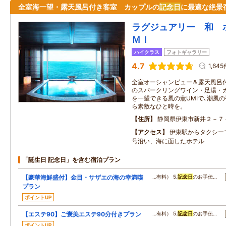
全室海一望・露天風呂付き客室 カップルの
記念日
に最適な絶景
ラグジュアリー 和 
ＭＩ
ハイクラス
フォトギャラリー
4.7
1,645
全室オーシャンビュー＆露天風呂付
のスパークリングワイン・足湯・
を一望できる風の薫UMIで､潮風
ら素敵なひと時を。
住所
静岡県伊東市新井２－７
アクセス
伊東駅からタクシーで
号沿い、海に面したホテル
「誕生日 記念日」を含む宿泊プラン
【豪華海鮮盛付】金目・サザエの海の幸満喫
…有料） 5.
記念日
のお手伝…
プラン
ポイントUP
【エステ90】ご褒美エステ90分付きプラン
…有料） 5.
記念日
のお手伝…
ポイントUP