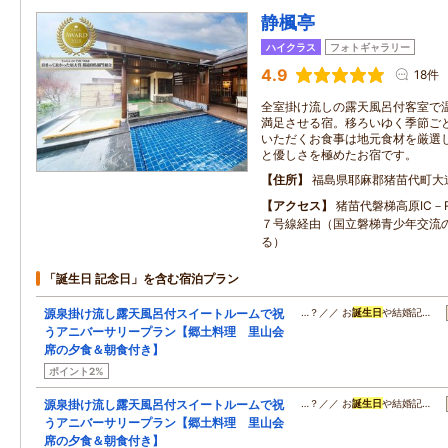
静楓亭
ハイクラス
フォトギャラリー
4.9
18件
全室掛け流しの露天風呂付客室で
満足させる宿。移ろいゆく季節ご
いただくお食事は地元食材を厳選
と優しさを極めたお宿です。
住所
福島県耶麻郡猪苗代町大
アクセス
猪苗代磐梯高原IC－
７号線経由（国立磐梯青少年交流
る）
「誕生日 記念日」を含む宿泊プラン
源泉掛け流し露天風呂付スイートルームで祝
…？／／ お
誕生日
や結婚記…
うアニバーサリープラン【郷土料理 里山会
席の夕食＆朝食付き】
ポイント2%
源泉掛け流し露天風呂付スイートルームで祝
…？／／ お
誕生日
や結婚記…
うアニバーサリープラン【郷土料理 里山会
席の夕食＆朝食付き】