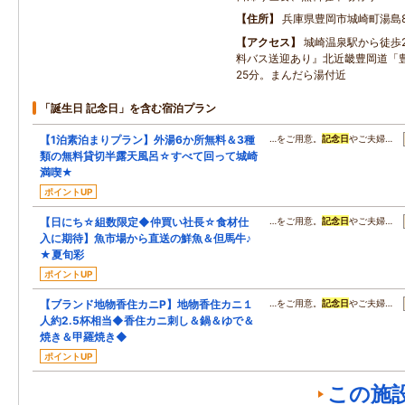
住所
兵庫県豊岡市城崎町湯島8
アクセス
城崎温泉駅から徒歩
料バス送迎あり』北近畿豊岡道「豊
25分。まんだら湯付近
「誕生日 記念日」を含む宿泊プラン
【1泊素泊まりプラン】外湯6か所無料＆3種
…をご用意。
記念日
やご夫婦…
類の無料貸切半露天風呂☆すべて回って城崎
満喫★
ポイントUP
【日にち☆組数限定◆仲買い社長☆食材仕
…をご用意。
記念日
やご夫婦…
入に期待】魚市場から直送の鮮魚＆但馬牛♪
★夏旬彩
ポイントUP
【ブランド地物香住カニP】地物香住カニ１
…をご用意。
記念日
やご夫婦…
人約2.5杯相当◆香住カニ刺し＆鍋＆ゆで＆
焼き＆甲羅焼き◆
ポイントUP
この施