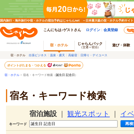
国内旅行・海外旅行や宿・ホテルの宿泊予約はじゃらんnet ～日本最大級の宿・ホテル予約サイト
こんにちは♪ゲストさん
ログイン
会員登録
じゃらんパック
宿・ホテル
遊び・体験
（交通＋宿泊）
宿・ホテル
出張ビジネス
温泉・露天
高級宿
日帰り・デイユース
ポイントがたまる・つかえる
宿・ホテル
> 宿名・キーワード検索（
誕生日 記念日
）
宿名・キーワード検索
宿泊施設
｜
観光スポット
｜
イ
キーワード