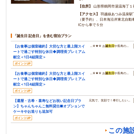
住所
山形県鶴岡市湯温海丁１
アクセス
羽越線あつみ温泉駅
（要予約）、日本海沿岸東北自動
ICから車で５分
「誕生日 記念日」を含む宿泊プラン
【お食事は個室確約】大切な方と最上階スイ
…☆★☆ お
誕生日
や長寿の…
ートで過ごす特別な休日◆調理長プレミアム
献立＜1日4組限定＞
ポイントUP
【お食事は個室確約】大切な方と最上階スイ
…☆★☆ お
誕生日
や長寿の…
ートで過ごす特別な休日◆調理長プレミアム
献立＜1日4組限定＞
ポイントUP
【還暦・古希・喜寿などお祝い記念日プラ
元気で、笑顔で！孝行したい…
ン】ちゃんちゃんこ無料貸出■オプションで
ケーキやお造りも追加可
ポイントUP
この施