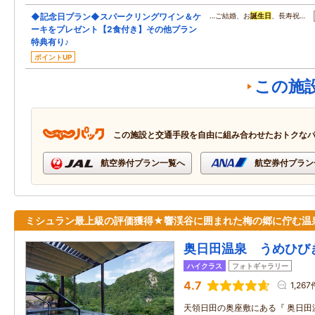
◆記念日プラン◆スパークリングワイン＆ケ
…ご結婚、お
誕生日
、長寿祝…
ーキをプレゼント【2食付き】その他プラン
特典有り♪
ポイントUP
この施
この施設と交通手段を自由に組み合わせたおトクな
航空券付プラン一覧へ
航空券付プラン
ミシュラン最上級の評価獲得★響渓谷に囲まれた梅の郷に佇む温
奥日田温泉 うめひび
ハイクラス
フォトギャラリー
4.7
1,267
天領日田の奥座敷にある『 奥日田温