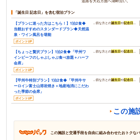
道路を大石方面へ湖畔沿い。
「誕生日 記念日」を含む宿泊プラン
【プランに迷った方はこちら！】1泊2食◆
…切な方との
誕生日
や
記念日
…
当館おすすめのスタンダードプラン◆天然温
泉・ワイン風呂を堪能
ポイントUP
【ちょっと贅沢プラン】1泊2食◆「甲州ワ
…切な方との
誕生日
や
記念日
…
インビーフのしゃぶしゃぶ食べ放題＋ハーフ
会席」
ポイントUP
【甲州牛特別プラン】1泊2食◆「甲州牛サ
…切な方との
誕生日
や
記念日
…
ーロイン富士山溶岩焼き＋地産地消にこだわ
った季節の会席」
ポイントUP
この施
この施設と交通手段を自由に組み合わせたおトクな