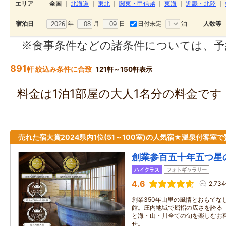
エリア
全国
｜
北海道
｜
東北
｜
関東・甲信越
｜
東海
｜
近畿・北陸
｜
年
月
日
日付未定
泊
宿泊日
人数等
※食事条件などの諸条件については、予
891
軒 絞込み条件に合致
121軒～150軒表示
料金は1泊1部屋の大人1名分の料金で
売れた宿大賞2024県内1位(51～100室)の人気宿★温泉付客室
創業参百五十年五つ星
ハイクラス
フォトギャラリー
4.6
2,73
創業350年山里の風情とおもてな
館。庄内地域で屈指の広さを誇る
と海・山・川全ての旬を楽しむお
せ。