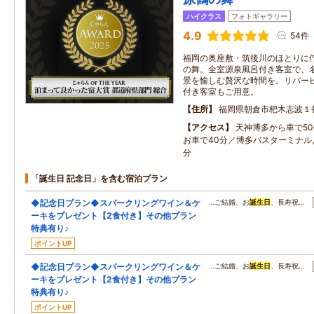
ハイクラス
フォトギャラリー
4.9
54件
福岡の奥座敷・筑後川のほとりに
の舞。全室源泉風呂付き客室で、
景を愉しむ贅沢な時間を。リバー
付き客室もご用意。
住所
福岡県朝倉市杷木志波１
アクセス
天神博多から車で5
お車で40分／博多バスターミナル
分
「誕生日 記念日」を含む宿泊プラン
◆記念日プラン◆スパークリングワイン＆ケ
…ご結婚、お
誕生日
、長寿祝…
ーキをプレゼント【2食付き】その他プラン
特典有り♪
ポイントUP
◆記念日プラン◆スパークリングワイン＆ケ
…ご結婚、お
誕生日
、長寿祝…
ーキをプレゼント【2食付き】その他プラン
特典有り♪
ポイントUP