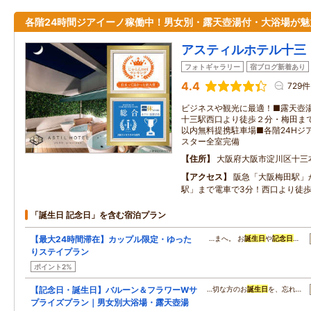
各階24時間ジアイーノ稼働中！男女別・露天壺湯付・大浴場が魅
アスティルホテル十三
フォトギャラリー
宿ブログ新着あり
4.4
729件
ビジネスや観光に最適！■露天壺
十三駅西口より徒歩２分・梅田まで
以内無料提携駐車場■各階24Hジ
スター全室完備
住所
大阪府大阪市淀川区十三
アクセス
阪急「大阪梅田駅」
駅」まで電車で3分！西口より徒歩
「誕生日 記念日」を含む宿泊プラン
【最大24時間滞在】カップル限定・ゆった
…まへ。 お
誕生日
や
記念日
…
りステイプラン
ポイント2%
【記念日・誕生日】バルーン＆フラワーWサ
…切な方のお
誕生日
を、忘れ…
プライズプラン｜男女別大浴場・露天壺湯