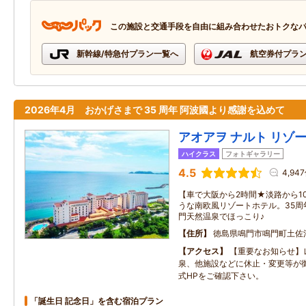
この施設と交通手段を自由に組み合わせたおトクな
新幹線/特急付プラン一覧へ
航空券付プラ
2026年4月 おかげさまで 35 周年 阿波國より感謝を込めて
アオアヲ ナルト リゾ
ハイクラス
フォトギャラリー
4.5
4,94
【車で大阪から2時間★淡路から1
うな南欧風リゾートホテル。35周
門天然温泉でほっこり♪
住所
徳島県鳴門市鳴門町土佐泊
アクセス
【重要なお知らせ】
泉、他施設などに休止・変更等が
式HPをご確認下さい。
「誕生日 記念日」を含む宿泊プラン