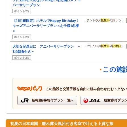
バーサリープラン
ポイント2%
【1日1組限定】ホテルでHappy Birthday！
…テントやお
誕生日
の飾りつ…
キッズアニバーサリープラン＜お子様1名様
＞
ポイント2%
大切な記念日に アニバーサリープラン ～
…ごしたいお
誕生日
や
記念日
…
1泊朝食付き～
ポイント2%
この施
この施設と交通手段を自由に組み合わせたおトクな
新幹線/特急付プラン一覧へ
航空券付プラ
初夏の日本庭園－離れ露天風呂付き客室で叶える上質な旅