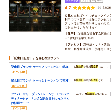
ハイクラス
フォトギャラリー
4.7
4,03
改札を出ればすぐにチェックイン 
利用で市内各所へ抜群のアクセス！
アウト後も荷物預かりしますので
にお出かけいただけます。
住所
京都府京都市下京区鳥丸
901番地京都駅ビル内
アクセス
新幹線・ＪＲ・近鉄
直結。名神高速道路・京都南ＩＣか
「誕生日 記念日」を含む宿泊プラン
記念日プラン☆ ケーキとシャンパンで乾杯
お
誕生日
や結婚
記念日
など、…
ポイントUP
記念日プラン☆ ケーキとシャンパンで乾杯
お
誕生日
や結婚
記念日
など、…
ポイントUP
アニバーサリープラン♪ルームサービスペア
…ます。 ●
記念日
の乾杯に…
ディナー付き *大切な記念日をゆったりと
お部屋で･･･*
ポイントUP