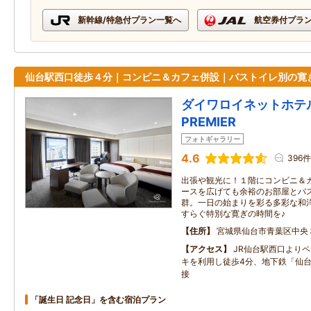
新幹線/特急付プラン一覧へ
航空券付プラ
仙台駅西口徒歩４分｜コンビニ＆カフェ併設｜バストイレ別の寛
ダイワロイネットホテ
PREMIER
フォトギャラリー
4.6
396件
出張や観光に！１階にコンビニ＆
ースを広げても余裕のお部屋とバ
群。一日の始まりを彩る多彩な和
すらぐ特別な寛ぎの時間を♪
住所
宮城県仙台市青葉区中央
アクセス
JR仙台駅西口より
キを利用し徒歩4分、地下鉄「仙台
接
「誕生日 記念日」を含む宿泊プラン