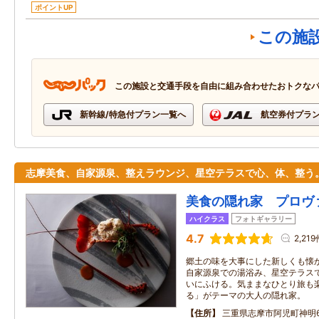
ポイントUP
この施
この施設と交通手段を自由に組み合わせたおトクな
新幹線/特急付プラン一覧へ
航空券付プラ
志摩美食、自家源泉、整えラウンジ、星空テラスで心、体、整う
美食の隠れ家 プロヴ
ハイクラス
フォトギャラリー
4.7
2,219
郷土の味を大事にした新しくも懐
自家源泉での湯浴み、星空テラス
いにふける。気ままなひとり旅も
る」がテーマの大人の隠れ家。
住所
三重県志摩市阿児町神明6