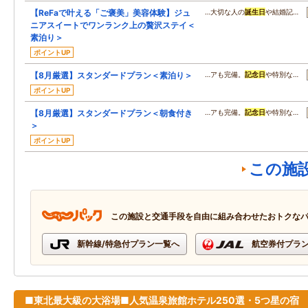
【ReFaで叶える「ご褒美」美容体験】ジュ
…大切な人の
誕生日
や結婚記…
ニアスイートでワンランク上の贅沢ステイ＜
素泊り＞
ポイントUP
【8月厳選】スタンダードプラン＜素泊り＞
…アも完備。
記念日
や特別な…
ポイントUP
【8月厳選】スタンダードプラン＜朝食付き
…アも完備。
記念日
や特別な…
＞
ポイントUP
この施
この施設と交通手段を自由に組み合わせたおトクな
新幹線/特急付プラン一覧へ
航空券付プラ
■東北最大級の大浴場■人気温泉旅館ホテル250選・5つ星の宿