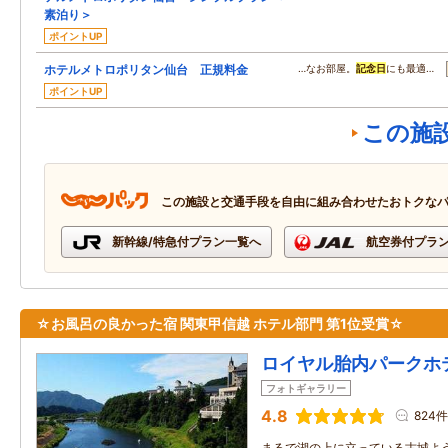
素泊り＞
ポイントUP
ホテルメトロポリタン仙台 正規料金
…なお部屋。
記念日
にも最適…
ポイントUP
この施
この施設と交通手段を自由に組み合わせたおトクな
新幹線/特急付プラン一覧へ
航空券付プラ
☆お風呂の良かった宿 関東甲信越 ホテル部門 第1位受賞☆
ロイヤル胎内パークホ
フォトギャラリー
4.8
824件
まるで湖の上に立っている古城よ