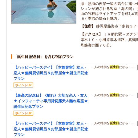
海・熱海の夜景一望の高台に建つ
ションが施される客室「海の間」
山の竹林はライトアップを施し幻
頂く季節の懐石も魅力。
住所
静岡県熱海市下多賀３７
アクセス
ＪＲ網代駅～タクシ
厚木ＩＣ～小田原厚木道路～真鶴
号熱海方面７０分。
「誕生日 記念日」を含む宿泊プラン
【ハッピーバースデイ】【本館客室】友人・
…人の特別な
誕生日
だから・…
恋人★無料貸切風呂＆お部屋食★誕生日記念
プラン
ポイントUP
【最高の記念日】《離れ》大切な恋人・友人
…人の特別な
誕生日
だから・…
★インフィニティ専用貸切露天＆離れ客室★
誕生日記念プラン
ポイントUP
【ハッピーバースデイ】【本館客室】友人・
…人の特別な
誕生日
だから・…
恋人★無料貸切風呂＆お部屋食★誕生日記念
プラン