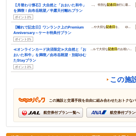
【月替わり懐石】大自然と「おおいた和牛」
…。 特別な
記念日
旅行に最…
を満喫！由布岳眺望／半露天付離れプラン
ポイント2%
【離れで記念日】ワンランク上のPremium
…や大切な
記念日
を、 ゆ…
Anniversary～ケーキ特典付プラン
ポイント2%
≪オンラインカード決済限定≫大自然と「お
…ルで大切な
記念日
のお祝い…
おいた和牛」を満喫／由布岳眺望・別邸ゆむ
たStayプラン
ポイント2%
この施
この施設と交通手段を自由に組み合わせたおトクな
航空券付プラン一覧へ
航空券付プラン