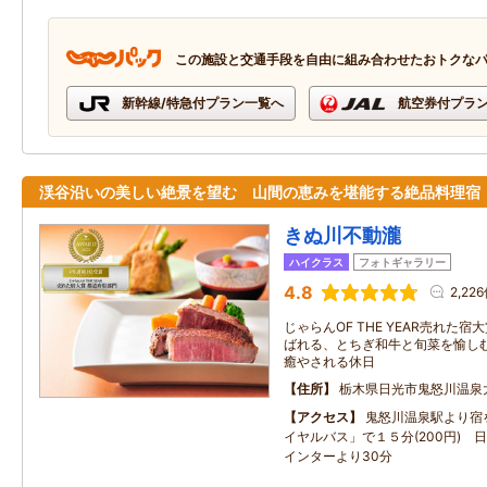
この施設と交通手段を自由に組み合わせたおトクな
新幹線/特急付プラン一覧へ
航空券付プラ
渓谷沿いの美しい絶景を望む 山間の恵みを堪能する絶品料理宿
きぬ川不動瀧
ハイクラス
フォトギャラリー
4.8
2,22
じゃらんOF THE YEAR売れた宿
ばれる、とちぎ和牛と旬菜を愉し
癒やされる休日
住所
栃木県日光市鬼怒川温泉
アクセス
鬼怒川温泉駅より宿
イヤルバス」で１５分(200円) 
インターより30分