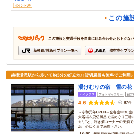
ポイントUP
この施
この施設と交通手段を自由に組み合わせたおトクな
新幹線/特急付プラン一覧へ
航空券付プラ
越後湯沢駅から歩いて約3分の好立地♪♪貸切風呂も無料でご利用♪
湯けむりの宿 雪の花
ハイクラス
フォトギャラリー
宿ブ
4.6
67件
～令和元年OPEN～全客室中30
大浴場＆貸切風呂で湯めぐり三昧♪
カリ"と、利き酒コーナーの美酒で
潟」心ゆくまで満喫下さい。
住所
新潟県南魚沼郡湯沢町大