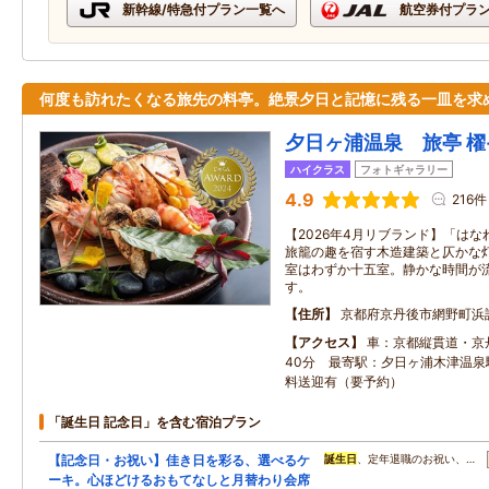
新幹線/特急付プラン一覧へ
航空券付プラ
何度も訪れたくなる旅先の料亭。絶景夕日と記憶に残る一皿を求
夕日ヶ浦温泉 旅亭 櫂‐K
ハイクラス
フォトギャラリー
4.9
216件
【2026年4月リブランド】「は
旅籠の趣を宿す木造建築と仄かな灯
室はわずか十五室。静かな時間が
す。
住所
京都府京丹後市網野町浜
アクセス
車：京都縦貫道・京
40分 最寄駅：夕日ヶ浦木津温泉
料送迎有（要予約）
「誕生日 記念日」を含む宿泊プラン
【記念日・お祝い】佳き日を彩る、選べるケ
誕生日
、定年退職のお祝い、…
ーキ。心ほどけるおもてなしと月替わり会席