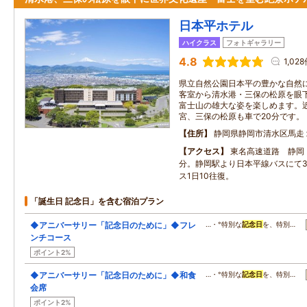
日本平ホテル
ハイクラス
フォトギャラリー
4.8
1,02
県立自然公園日本平の豊かな自然
客室から清水港・三保の松原を眼
富士山の雄大な姿を楽しめます。
宮、三保の松原も車で20分です。
住所
静岡県静岡市清水区馬走
アクセス
東名高速道路 静岡・
分。静岡駅より日本平線バスにて3
ス1日10往復。
「誕生日 記念日」を含む宿泊プラン
◆アニバーサリー「記念日のために」◆フレ
…・°特別な
記念日
を、特別…
ンチコース
ポイント2%
◆アニバーサリー「記念日のために」◆和食
…・°特別な
記念日
を、特別…
会席
ポイント2%