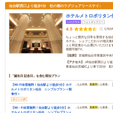
仙台駅西口より徒歩1分 杜の都のラグジュアリーステイ♪
ホテルメトロポリタン
ハイクラス
フォトギャラリー
4.5
1,751
ちょっと贅沢な日常を実現する仙
ホテル。 シェフこだわりの地元食
ェと和定食からお選びいただけます。 Yo
視聴可能TV。
住所
宮城県仙台市青葉区中央1-
アクセス
JR仙台駅西口より
車道仙台宮城ICより車で20分 
「誕生日 記念日」を含む宿泊プラン
【Wi-Fi全室無料！仙台駅より徒歩1分】ホテ
…なお部屋。
記念日
にも最適…
ルメトロポリタン仙台 シンプルプラン＜朝
食付＞
ポイントUP
【Wi－Fi全室無料！仙台駅より徒歩1分】ホ
…なお部屋。
記念日
にも最適…
テルメトロポリタン仙台 シンプルプラン＜