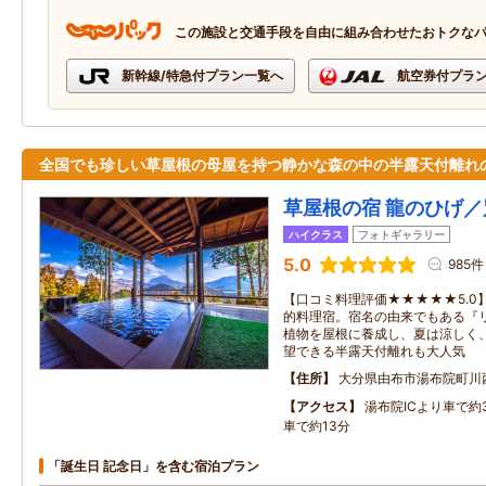
この施設と交通手段を自由に組み合わせたおトクな
新幹線/特急付プラン一覧へ
航空券付プラ
全国でも珍しい草屋根の母屋を持つ静かな森の中の半露天付離れ
草屋根の宿 龍のひげ／
ハイクラス
フォトギャラリー
5.0
985件
【口コミ料理評価★★★★★5.0
的料理宿。宿名の由来でもある『
植物を屋根に養成し、夏は涼しく
望できる半露天付離れも大人気
住所
大分県由布市湯布院町川西
アクセス
湯布院ICより車で約
車で約13分
「誕生日 記念日」を含む宿泊プラン