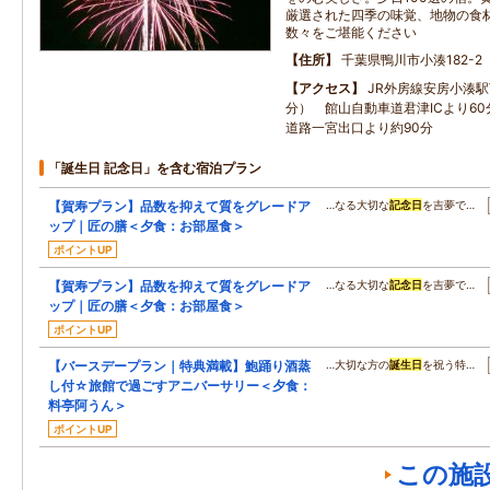
厳選された四季の味覚、地物の食
数々をご堪能ください
住所
千葉県鴨川市小湊182-2
アクセス
JR外房線安房小湊
分） 館山自動車道君津ICより6
道路一宮出口より約90分
「誕生日 記念日」を含む宿泊プラン
【賀寿プラン】品数を抑えて質をグレードア
…なる大切な
記念日
を吉夢で…
ップ｜匠の膳＜夕食：お部屋食＞
ポイントUP
【賀寿プラン】品数を抑えて質をグレードア
…なる大切な
記念日
を吉夢で…
ップ｜匠の膳＜夕食：お部屋食＞
ポイントUP
【バースデープラン｜特典満載】鮑踊り酒蒸
…大切な方の
誕生日
を祝う特…
し付☆旅館で過ごすアニバーサリー＜夕食：
料亭阿うん＞
ポイントUP
この施