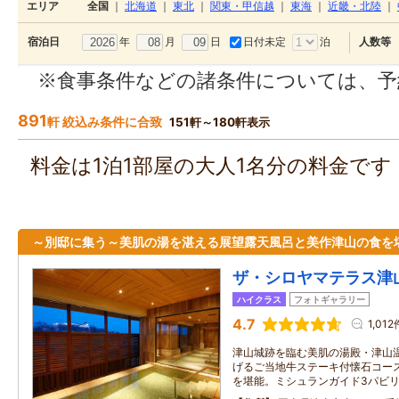
エリア
全国
｜
北海道
｜
東北
｜
関東・甲信越
｜
東海
｜
近畿・北陸
｜
年
月
日
日付未定
泊
宿泊日
人数等
※食事条件などの諸条件については、予
891
軒 絞込み条件に合致
151軒～180軒表示
料金は1泊1部屋の大人1名分の料金で
～別邸に集う～美肌の湯を湛える展望露天風呂と美作津山の食を
ザ・シロヤマテラス津
ハイクラス
フォトギャラリー
4.7
1,012
津山城跡を臨む美肌の湯殿・津山温
げるご当地牛ステーキ付懐石コー
を堪能。ミシュランガイド3パビ