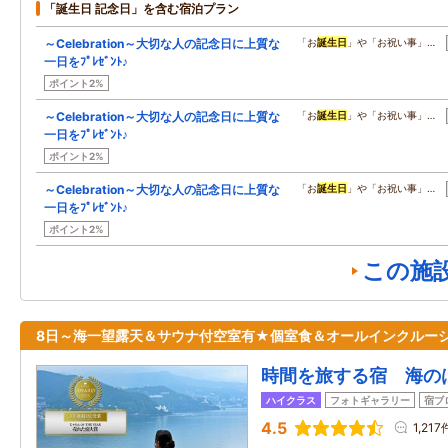
「誕生日 記念日」を含む宿泊プラン
～Celebration～大切な人の記念日に上質な
「お
誕生日
」や「お祝い事」…
一日をﾌﾟﾚｾﾞﾝﾄ♪
ポイント2%
～Celebration～大切な人の記念日に上質な
「お
誕生日
」や「お祝い事」…
一日をﾌﾟﾚｾﾞﾝﾄ♪
ポイント2%
～Celebration～大切な人の記念日に上質な
「お
誕生日
」や「お祝い事」…
一日をﾌﾟﾚｾﾞﾝﾄ♪
ポイント2%
この施
8日～海一望露天＆サウナ付空室有★個室食＆オールインクルー
時間を旅する宿 海の
ハイクラス
フォトギャラリー
宿ブ
4.5
1,217