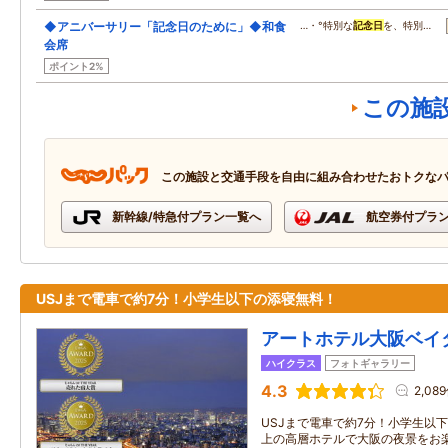
◆アニバーサリー「記念日のために」◆和食
…・°特別な
記念日
を、特別…
会席
ポイント2%
この施
この施設と交通手段を自由に組み合わせたおトクな
新幹線/特急付プラン一覧へ
航空券付プラ
USJまで電車で約7分！小学生以下の添寝無料！
アートホテル大阪ベイ
ハイクラス
フォトギャラリー
4.3
2,08
USJまで電車で約7分！小学生以下
上の高層ホテルで大阪の夜景をお楽