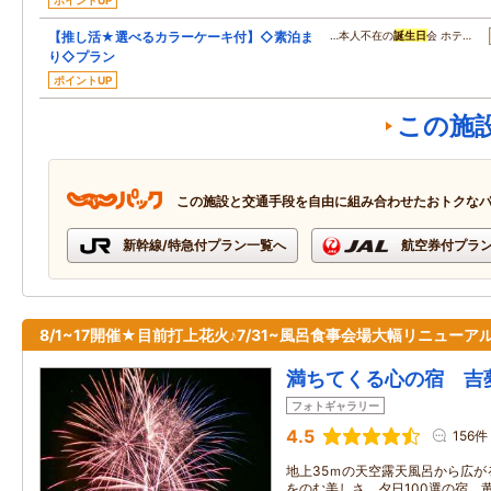
ポイントUP
【推し活★選べるカラーケーキ付】◇素泊ま
…本人不在の
誕生日
会 ホテ…
り◇プラン
ポイントUP
この施
この施設と交通手段を自由に組み合わせたおトクな
新幹線/特急付プラン一覧へ
航空券付プラ
8/1~17開催★目前打上花火♪7/31~風呂食事会場大幅リニューア
満ちてくる心の宿 吉
フォトギャラリー
4.5
156件
地上35ｍの天空露天風呂から広が
をのむ美しさ。夕日100選の宿。