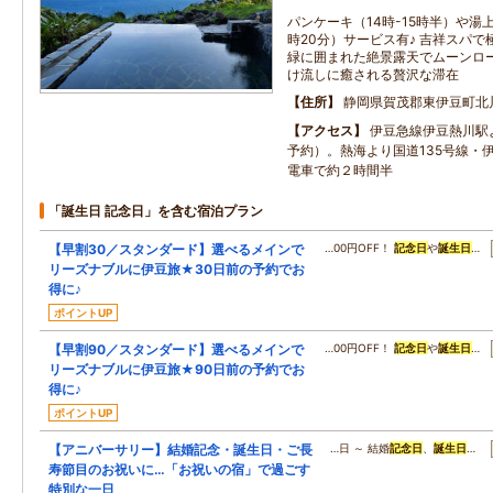
パンケーキ（14時-15時半）や湯上
時20分）サービス有♪ 吉祥スパ
緑に囲まれた絶景露天でムーンロ
け流しに癒される贅沢な滞在
住所
静岡県賀茂郡東伊豆町北
アクセス
伊豆急線伊豆熱川駅
予約）。熱海より国道135号線・
電車で約２時間半
「誕生日 記念日」を含む宿泊プラン
【早割30／スタンダード】選べるメインで
…00円OFF！
記念日
や
誕生日
…
リーズナブルに伊豆旅★30日前の予約でお
得に♪
ポイントUP
【早割90／スタンダード】選べるメインで
…00円OFF！
記念日
や
誕生日
…
リーズナブルに伊豆旅★90日前の予約でお
得に♪
ポイントUP
【アニバーサリー】結婚記念・誕生日・ご長
…日 ～ 結婚
記念日
、
誕生日
…
寿節目のお祝いに…「お祝いの宿」で過ごす
特別な一日