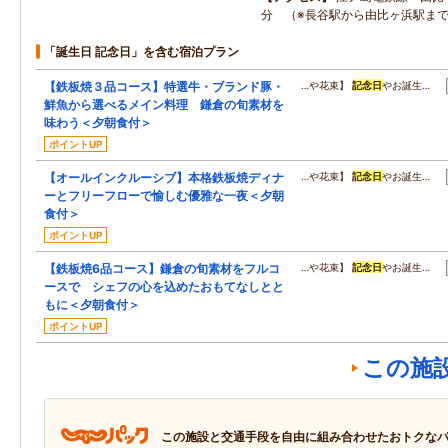
分 （※長谷駅から由比ヶ浜駅ま
「誕生日 記念日」を含む宿泊プラン
【鉄板焼３品コース】特選牛・ブランド豚・
…や花束】
記念日
やお誕生…
鮮魚から選べるメイン料理 鎌倉の旬素材を
味わう＜夕朝食付＞
ポイントUP
【オールインクルーシブ】本格鉄板焼ディナ
…や花束】
記念日
やお誕生…
ーとフリーフローで愉しむ優雅な一夜＜夕朝
食付＞
ポイントUP
【鉄板焼6品コース】鎌倉の旬素材をフルコ
…や花束】
記念日
やお誕生…
ースで シェフの心を込めたおもてなしとと
もに＜夕朝食付＞
ポイントUP
この施
この施設と交通手段を自由に組み合わせたおトクな