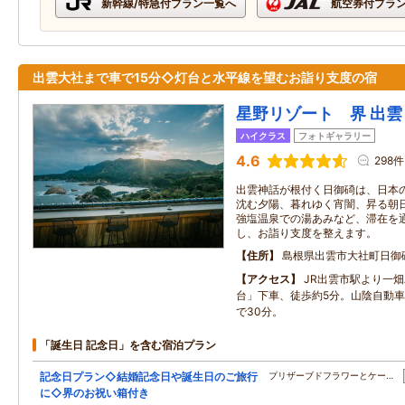
新幹線/特急付プラン一覧へ
航空券付プラ
出雲大社まで車で15分◇灯台と水平線を望むお詣り支度の宿
星野リゾート 界 出雲
ハイクラス
フォトギャラリー
4.6
298件
出雲神話が根付く日御碕は、日本
沈む夕陽、暮れゆく宵闇、昇る朝
強塩温泉での湯あみなど、滞在を
し、お詣り支度を整えます。
住所
島根県出雲市大社町日御
アクセス
JR出雲市駅より一
台」下車、徒歩約5分。山陰自動
で30分。
「誕生日 記念日」を含む宿泊プラン
記念日プラン◇結婚記念日や誕生日のご旅行
プリザーブドフラワーとケー…
に◇界のお祝い箱付き