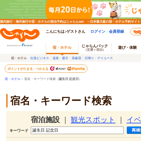
国内旅行・海外旅行や宿・ホテルの宿泊予約はじゃらんnet ～日本最大級の宿・ホテル予約サイト
こんにちは♪ゲストさん
ログイン
会員登録
じゃらんパック
宿・ホテル
遊び・体験
（交通＋宿泊）
宿・ホテル
出張ビジネス
温泉・露天
高級宿
日帰り・デイユース
ポイントがたまる・つかえる
宿・ホテル
> 宿名・キーワード検索（
誕生日 記念日
）
宿名・キーワード検索
宿泊施設
｜
観光スポット
｜
イ
キーワード