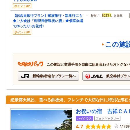
ポイントUP
【記念日旅行プラン】家族旅行・親孝行にも
… お祝い、
記念日
、お誕生…
◆ご夕食は「料理長特製祝い膳」◆個室会場
でゆったり♪お花付♪
ポイントUP
この施
この施設と交通手段を自由に組み合わせたおトクな
新幹線/特急付プラン一覧へ
航空券付プラ
絶景露天風呂、選べる鉄板焼、フレンチで大切な日に特別な滞在
お祝いの宿 吉祥ＣＡ
ハイクラス
フォトギャラリー
4.7
1,176