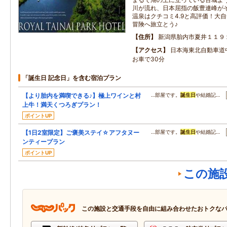
川が流れ、日本屈指の飯豊連峰が
温泉はクチコミ4.9と高評価！大
冒険へ旅立とう♪
住所
新潟県胎内市夏井１１９
アクセス
日本海東北自動車道
お車で30分
「誕生日 記念日」を含む宿泊プラン
【より胎内を満喫できる♪】極上ワインと村
…部屋です。
誕生日
や結婚記…
上牛！満天くつろぎプラン！
ポイントUP
【1日2室限定】ご褒美ステイ☆アフタヌー
…部屋です。
誕生日
や結婚記…
ンティープラン
ポイントUP
この施
この施設と交通手段を自由に組み合わせたおトクな