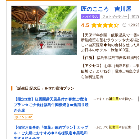
匠のこころ 吉川屋
ハイクラス
フォトギャラリー
宿ブ
4.5
1,202
【天保12年創業・飯坂温泉で一番
断崖絶壁を望むラウンジや大浴場
しい自家源泉◆旬の食材を使った
ぶ日本のホテル・旅館100選」
住所
福島県福島市飯坂町湯野
アクセス
お車（無料P有）…
飯坂IC」より12分｜電車…福島
ら無料送迎有
「誕生日 記念日」を含む宿泊プラン
【限定3室】紅雲閣露天風呂付き客室ご宿泊
…です！ お
誕生日
や大切な…
プラン☆ご夕食は福島牛陶板焼きor鮑踊り焼
き会席
ポイントUP
【個室お食事処『燈花』確約プラン】カップ
…ふたりで
記念日
やお誕生…
ル・ご夫婦におすすめ◆2名様限定◆黒毛和
牛すき焼き会席