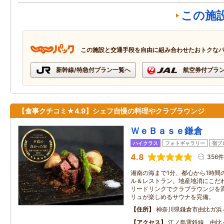
この施
この施設と交通手段を自由に組み合わせたおトクな
新幹線/特急付プラン一覧へ
航空券付プラ
【食事クチコミ★4.9】シェフ自慢の料理やクラブラウンジ
ＷｅＢａｓｅ鎌倉
ハイクラス
フォトギャラリー
宿ブ
4.8
356件
湘南の海まで1分、都心から1時間
ル＆レストラン。地産地消にこだ
リードリンクでクラブラウンジを
リュが楽しめるサウナを完備。
住所
神奈川県鎌倉市由比ガ浜
アクセス
江ノ島電鉄線 由比