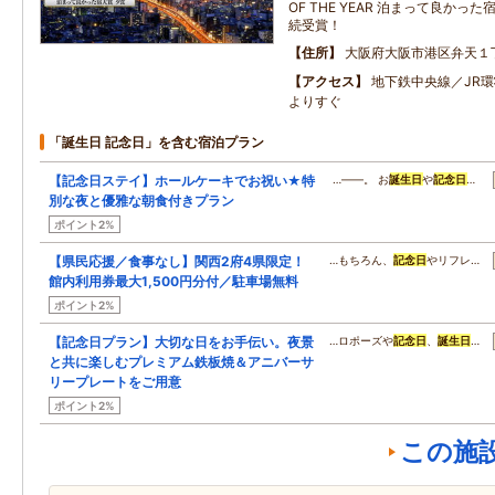
OF THE YEAR 泊まって良か
続受賞！
住所
大阪府大阪市港区弁天１
アクセス
地下鉄中央線／JR
よりすぐ
「誕生日 記念日」を含む宿泊プラン
【記念日ステイ】ホールケーキでお祝い★特
…――。 お
誕生日
や
記念日
…
別な夜と優雅な朝食付きプラン
ポイント2%
【県民応援／食事なし】関西2府4県限定！
…もちろん、
記念日
やリフレ…
館内利用券最大1,500円分付／駐車場無料
ポイント2%
【記念日プラン】大切な日をお手伝い。夜景
…ロポーズや
記念日
、
誕生日
…
と共に楽しむプレミアム鉄板焼＆アニバーサ
リープレートをご用意
ポイント2%
この施