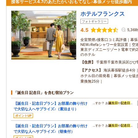
接客サービス4.7のあたたかいおもてなし♪幕張メッセ徒歩圏内
ホテルフランクス
フォトギャラリー
4.5
5,36
全室禁煙♪接客口コミ高評価｜幕張
NEW♪Refaシャワー全室設置｜
東京ディズニーリゾート電車で約2
のホテル
住所
千葉県千葉市美浜区ひび野2
アクセス
海浜幕張駅徒歩4分
ホテル目の前発着｜幕張メッセ徒
乗換無25分｜
「誕生日 記念日」を含む宿泊プラン
【誕生日・記念日プラン】お部屋の飾り付け
…すか？ お
誕生日
や
記念日
…
で大切な人へサプライズ♪（素泊まり）
ポイントUP
【誕生日・記念日プラン】お部屋の飾り付け
…すか？ お
誕生日
や
記念日
…
で大切な人へサプライズ♪（朝食付）