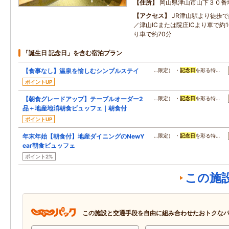
住所
岡山県津山市山下３０番
アクセス
JR津山駅より徒歩で
／津山ICまたは院庄ICより車で約
り車で約70分
「誕生日 記念日」を含む宿泊プラン
【食事なし】温泉を愉しむシンプルステイ
…限定） ・
記念日
を彩る特…
ポイントUP
【朝食グレードアップ】テーブルオーダー2
…限定） ・
記念日
を彩る特…
品＋地産地消朝食ビュッフェ｜朝食付
ポイントUP
年末年始【朝食付】地産ダイニングのNewY
…限定） ・
記念日
を彩る特…
ear朝食ビュッフェ
ポイント2%
この施
この施設と交通手段を自由に組み合わせたおトクな