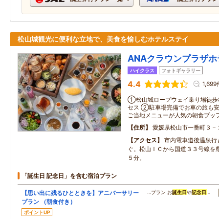
松山城観光に便利な立地で、美食を愉しむホテルステイ
ANAクラウンプラザホテ
ハイクラス
フォトギャラリー
4.4
1,69
①松山城ロープウェイ乗り場徒歩
セス ②駐車場完備でお車の旅も
ご当地メニューが人気の朝食ブッ
住所
愛媛県松山市一番町３－
アクセス
市内電車道後温泉行
ぐ。松山ＩＣから国道３３号線を
５分。
「誕生日 記念日」を含む宿泊プラン
【思い出に残るひとときを】アニバーサリー
…プラン お
誕生日
や
記念日
…
プラン （朝食付き）
ポイントUP