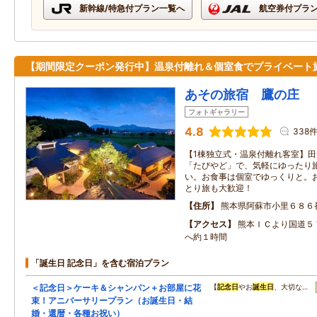
新幹線/特急付プラン一覧へ
航空券付プラ
【期間限定クーポン発行中】温泉付離れ＆個室食でプライベート
あその旅宿 鷹の庄
フォトギャラリー
4.8
338
【1棟独立式・温泉付離れ客室】
「たびやど」で、気軽にゆったり
い。お食事は個室でゆっくりと。
とり旅も大歓迎！
住所
熊本県阿蘇市小里６８６
アクセス
熊本ＩＣより国道５
へ約１時間
「誕生日 記念日」を含む宿泊プラン
＜記念日＞ケーキ＆シャンパン＋お部屋に花
【
記念日
やお
誕生日
、大切な…
束！アニバーサリープラン（お誕生日・結
婚・還暦・各種お祝い）