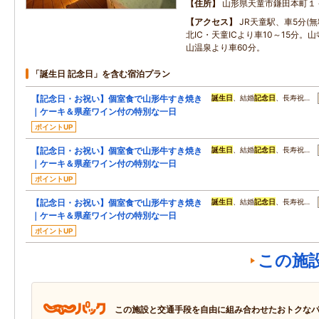
住所
山形県天童市鎌田本町１
アクセス
JR天童駅、車5分(
北IC・天童ICより車10～15分。
山温泉より車60分。
「誕生日 記念日」を含む宿泊プラン
【記念日・お祝い】個室食で山形牛すき焼き
誕生日
、結婚
記念日
、長寿祝…
｜ケーキ＆県産ワイン付の特別な一日
ポイントUP
【記念日・お祝い】個室食で山形牛すき焼き
誕生日
、結婚
記念日
、長寿祝…
｜ケーキ＆県産ワイン付の特別な一日
ポイントUP
【記念日・お祝い】個室食で山形牛すき焼き
誕生日
、結婚
記念日
、長寿祝…
｜ケーキ＆県産ワイン付の特別な一日
ポイントUP
この施
この施設と交通手段を自由に組み合わせたおトクな