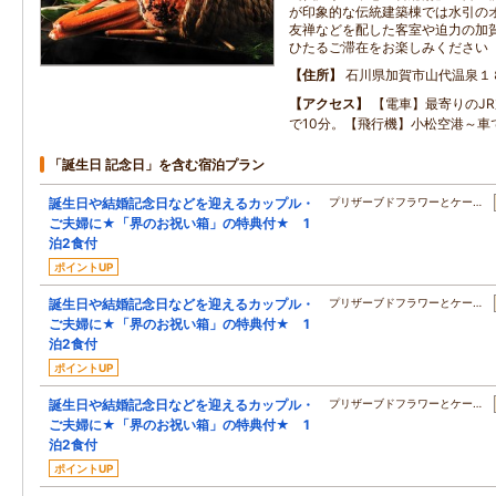
が印象的な伝統建築棟では水引の
友禅などを配した客室や迫力の加
ひたるご滞在をお楽しみください
住所
石川県加賀市山代温泉１
アクセス
【電車】最寄りのJ
で10分。【飛行機】小松空港～車
「誕生日 記念日」を含む宿泊プラン
誕生日や結婚記念日などを迎えるカップル・
プリザーブドフラワーとケー…
ご夫婦に★「界のお祝い箱」の特典付★ 1
泊2食付
ポイントUP
誕生日や結婚記念日などを迎えるカップル・
プリザーブドフラワーとケー…
ご夫婦に★「界のお祝い箱」の特典付★ 1
泊2食付
ポイントUP
誕生日や結婚記念日などを迎えるカップル・
プリザーブドフラワーとケー…
ご夫婦に★「界のお祝い箱」の特典付★ 1
泊2食付
ポイントUP