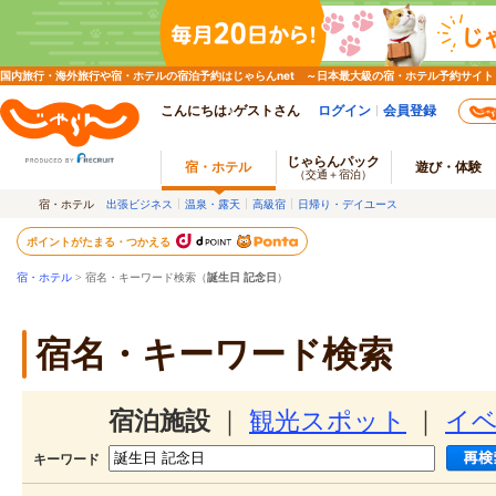
国内旅行・海外旅行や宿・ホテルの宿泊予約はじゃらんnet ～日本最大級の宿・ホテル予約サイト
こんにちは♪ゲストさん
ログイン
会員登録
じゃらんパック
宿・ホテル
遊び・体験
（交通＋宿泊）
宿・ホテル
出張ビジネス
温泉・露天
高級宿
日帰り・デイユース
ポイントがたまる・つかえる
宿・ホテル
> 宿名・キーワード検索（
誕生日 記念日
）
宿名・キーワード検索
宿泊施設
｜
観光スポット
｜
イ
キーワード