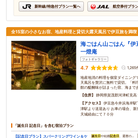
新幹線/特急付プラン一覧へ
航空券付プラ
全15室の小さなお宿、地産料理と貸切大露天風呂で伊豆旅を満喫
海ごはん山ごはん『伊
一燈庵
フォトギャラリー
4.7
1,265
地産地消の料理を個室ダイニング
天風呂を贅沢に無料で貸切。「料
館の醍醐味が詰まった宿、海まで
住所
静岡県賀茂郡河津町見高
アクセス
伊豆急今井浜海岸駅
津駅より送迎あり お車の場合、新
天城経由にて７０分
「誕生日 記念日」を含む宿泊プラン
【記念日プラン】スパークリングワイン＆ケ
誕生日
や結婚
記念日
、還暦の…