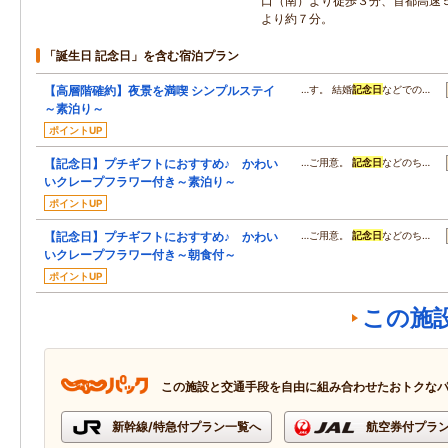
口（南）より徒歩３分、首都高速
より約７分。
「誕生日 記念日」を含む宿泊プラン
【高層階確約】夜景を満喫 シンプルステイ
…す。 結婚
記念日
などでの…
～素泊り～
ポイントUP
【記念日】プチギフトにおすすめ♪ かわい
…ご用意。
記念日
などのち…
いクレープフラワー付き～素泊り～
ポイントUP
【記念日】プチギフトにおすすめ♪ かわい
…ご用意。
記念日
などのち…
いクレープフラワー付き～朝食付～
ポイントUP
この施
この施設と交通手段を自由に組み合わせたおトクな
新幹線/特急付プラン一覧へ
航空券付プラ