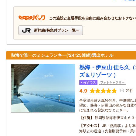
この施設と交通手段を自由に組み合わせたおトクな
新幹線/特急付プラン一覧へ
熱海で唯一のミシュランキー(‘24,’25連続)選出ホテル
熱海・伊豆山 佳ら久
ズ＆リゾーツ ）
ハイクラス
フォトギャラリー
4.9
21件
全室温泉露天風呂付き、中層階以
望め、熱海・伊豆山の豊かな自然
に包まれる贅沢なひとときー。
住所
静岡県熱海市伊豆山６３
アクセス
JR「熱海駅」より車
海駅との送迎（先着順要予約・乗