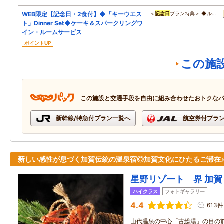
WEB限定【記念日・2食付】◆「キーウエス
＜
記念日
プラン特典＞ ◆ル…
ト」Dinner Set◆ケーキ＆スパークリングワ
イン・ルームサービス
ポイントUP
この施
この施設と交通手段を自由に組み合わせたおトクな
新幹線/特急付プラン一覧へ
航空券付プラ
新しい感性が息づく加賀伝統の温泉宿◎加賀文化にひたるご滞在
星野リゾート 界 加賀
ハイクラス
フォトギャラリー
4.4
613件
山代温泉の中心「古総湯」の目の