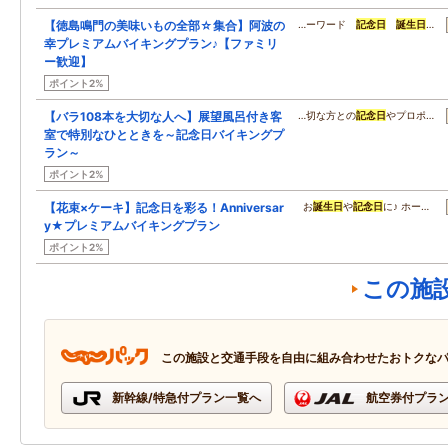
【徳島鳴門の美味いもの全部☆集合】阿波の
…ーワード
記念日
誕生日
…
幸プレミアムバイキングプラン♪【ファミリ
ー歓迎】
ポイント2%
【バラ108本を大切な人へ】展望風呂付き客
…切な方との
記念日
やプロポ…
室で特別なひとときを～記念日バイキングプ
ラン～
ポイント2%
【花束×ケーキ】記念日を彩る！Anniversar
お
誕生日
や
記念日
に♪ ホー…
y★プレミアムバイキングプラン
ポイント2%
この施
この施設と交通手段を自由に組み合わせたおトクな
新幹線/特急付プラン一覧へ
航空券付プラ