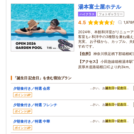
湯本富士屋ホテル
ハイクラス
フォトギャラリー
4.5
1,978
2024年、本館和洋室がリニュー
客室も♪ 和洋中の3種類を兼ね備
充実。 お子様から、カップル、夫
すめです。
住所
神奈川県足柄下郡箱根町湯
アクセス
小田急線箱根湯本駅
原厚木道路箱根口ICより約3km。
「誕生日 記念日」を含む宿泊プラン
夕朝食付き／特選 会席
…さい。 お
誕生日
や
記念日
…
ポイントUP
夕朝食付き／特選 フレンチ
…さい。 お
誕生日
や
記念日
…
ポイントUP
夕朝食付き／特選 中華
…さい。 お
誕生日
や
記念日
…
ポイントUP