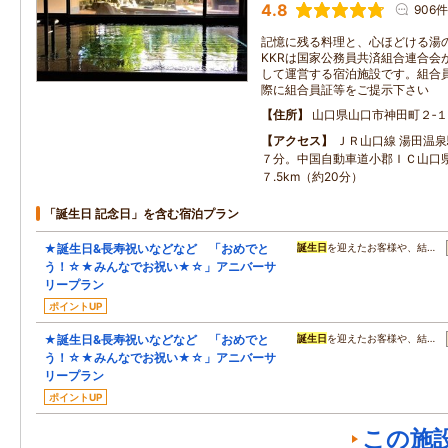
4.8
906件
記憶に残る料理と、心ほどける湯の
KKRは国家公務員共済組合連合会
して運営する宿泊施設です。組合
際に組合員証等をご提示下さい
住所
山口県山口市神田町２‐
アクセス
ＪＲ山口線 湯田温
７分。中国自動車道小郡ＩＣ山口
７.5km（約20分）
「誕生日 記念日」を含む宿泊プラン
★誕生日&長寿祝いなどなど 「おめでと
誕生日
を迎えたお客様や、結…
う！☆★みんなでお祝い★☆」アニバーサ
リープラン
ポイントUP
★誕生日&長寿祝いなどなど 「おめでと
誕生日
を迎えたお客様や、結…
う！☆★みんなでお祝い★☆」アニバーサ
リープラン
ポイントUP
この施