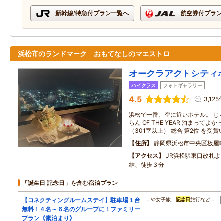
新幹線/特急付プラン一覧へ
航空券付プラ
浜松市のランドマーク おもてなしのマエストロ
オークラアクトシティ
ハイクラス
フォトギャラリー
4.5
3,125
浜松で一番、空に近いホテル。 じゃ
らん OF THE YEAR 泊まって
（301室以上） 総合 第2位 を受
住所
静岡県浜松市中央区板屋
アクセス
JR浜松駅東口改札
結、徒歩３分
「誕生日 記念日」を含む宿泊プラン
【コネクティングルームステイ】駐車場１台
…や女子旅、
記念日
旅行など…
無料！４名～６名のグループに！ファミリー
プラン《素泊まり》