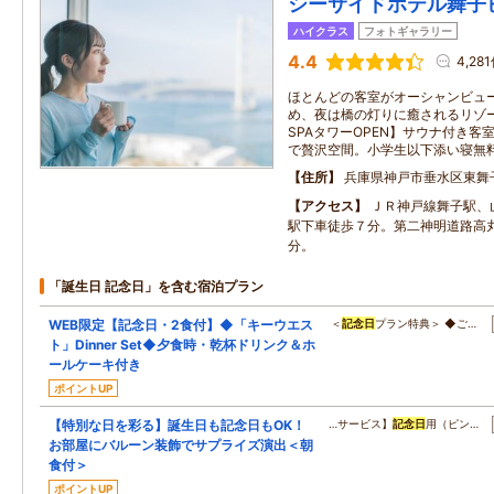
シーサイドホテル舞子
ハイクラス
フォトギャラリー
4.4
4,28
ほとんどの客室がオーシャンビュ
め、夜は橋の灯りに癒されるリゾー
SPAタワーOPEN】サウナ付き
で贅沢空間。小学生以下添い寝無料
住所
兵庫県神戸市垂水区東舞
アクセス
ＪＲ神戸線舞子駅、
駅下車徒歩７分。第二神明道路高丸
分。
「誕生日 記念日」を含む宿泊プラン
WEB限定【記念日・2食付】◆「キーウエス
＜
記念日
プラン特典＞ ◆ご…
ト」Dinner Set◆夕食時・乾杯ドリンク＆ホ
ールケーキ付き
ポイントUP
【特別な日を彩る】誕生日も記念日もOK！
…サービス】
記念日
用（ピン…
お部屋にバルーン装飾でサプライズ演出＜朝
食付＞
ポイントUP