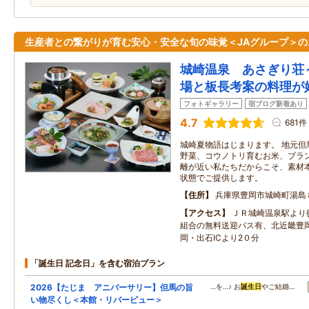
生産者との繋がりが育む安心・安全な旬の味覚＜JAグループ＞の
城崎温泉 あさぎり荘
場と板長考案の料理が
フォトギャラリー
宿ブログ新着あり
4.7
681件
城崎夏物語はじまります。 地元但
野菜、コウノトリ育むお米、ブラン
離が近い私たちだからこそ、素材
状態でご提供します。
住所
兵庫県豊岡市城崎町湯島
アクセス
ＪＲ城崎温泉駅より
組合の無料送迎バス有、北近畿豊
岡・出石ICより2０分
「誕生日 記念日」を含む宿泊プラン
2026【たじま アニバーサリー】但馬の旨
…を…♪ お
誕生日
やご結婚…
い物尽くし＜本館・リバービュー＞