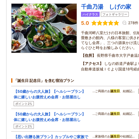
千曲乃湯 しげの家
ハイクラス
フォトギャラリー
5.0
278件
千曲河畔八室だけの日本旅館、伝
畳敷きの館内、八様の客室に供さ
てなし会席」、三つの源泉かけ流
らぐひと時をお愉しみください。
住所
長野県千曲市大字戸倉温
アクセス
しなの鉄道戸倉駅よ
自動車道坂城ＩＣより国道18号経由
「誕生日 記念日」を含む宿泊プラン
【50歳からの大人旅】【ヘルシープラン】
…ご両親のお
誕生日
、結婚記…
体に嬉しいお腹控えめ会席・お部屋出し
ポイント2%
【50歳からの大人旅】【ヘルシープラン】
…ご両親のお
誕生日
、結婚記…
体に嬉しいお腹控えめ会席・お部屋出し
ポイント2%
【思い出贈る旅プラン】カップルやご家族で
…家族様のお
誕生日
や結婚記…