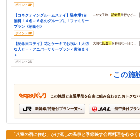
ポイントUP
【コネクティングルームステイ】駐車場1台
…や女子旅、
記念日
旅行など…
無料！４名～６名のグループに！ファミリー
プラン《朝食付》
ポイントUP
【記念日ステイ】花とケーキでお祝い！大切
大切な
記念日
を特別な一日に…
な人と・・アニバーサリープラン＜素泊まり
＞
ポイント2%
この施
この施設と交通手段を自由に組み合わせたおトクな
新幹線/特急付プラン一覧へ
航空券付プラ
「八室の宿に住む」かけ流しの温泉と季節映す会席料理を心ゆく