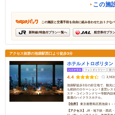
この施
この施設と交通手段を自由に組み合わせたおトクな
新幹線/特急付プラン一覧へ
航空券付プラ
アクセス抜群の池袋駅西口より徒歩3分
ホテルメトロポリタン
ハイクラス
フォトギャラリー
宿ブ
4.4
3,16
池袋駅徒歩3分の好立地で、観光
も絶好のロケーション！直営レス
ステ・コインランドリー等館内設
最適のハイクラスホテル。
住所
東京都豊島区西池袋１－
アクセス
JR・地下鉄・西武