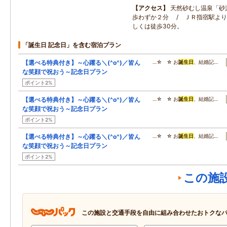
アクセス
天然砂むし温泉「砂楽
歩わずか２分 / ＪＲ指宿駅よ
しくは徒歩30分。
「誕生日 記念日」を含む宿泊プラン
【選べる特典付き】～心躍る＼(^o^)／皆ん
…☆ ☆ お
誕生日
、結婚記…
な笑顔で祝おう～記念日プラン
ポイント2%
【選べる特典付き】～心躍る＼(^o^)／皆ん
…☆ ☆ お
誕生日
、結婚記…
な笑顔で祝おう～記念日プラン
ポイント2%
【選べる特典付き】～心躍る＼(^o^)／皆ん
…☆ ☆ お
誕生日
、結婚記…
な笑顔で祝おう～記念日プラン
ポイント2%
この施
この施設と交通手段を自由に組み合わせたおトクな