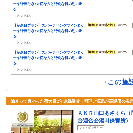
ーキ特典付き♪大切な方と特別な日の思い出
を
ポイント2%
【記念日プラン】スパークリングワイン＆ケ
誕生日
や結婚
記念日
、還暦の…
ーキ特典付き♪大切な方と特別な日の思い出
を
ポイント2%
【記念日プラン】スパークリングワイン＆ケ
誕生日
や結婚
記念日
、還暦の…
ーキ特典付き♪大切な方と特別な日の思い出
を
ポイント2%
この施
泊まって良かった宿大賞2年連続受賞！料理と源泉が高評価の温
ＫＫＲ山口あさくら（
合連合会湯田保養所）
フォトギャラリー