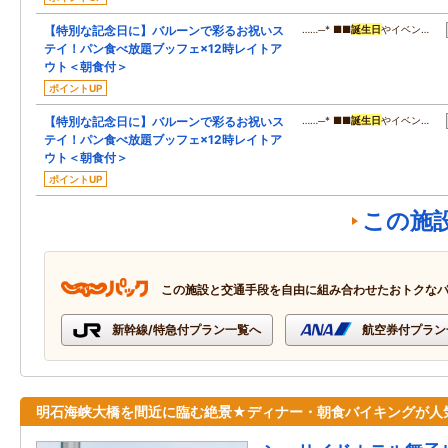
【特別な記念日に】バルーンで彩るお祝いス
……─* ■■
誕生日
やイベン…
テイ！パン食べ放題ブッフェ×12時レイトア
ウト＜朝食付＞
ポイントUP
【特別な記念日に】バルーンで彩るお祝いス
……─* ■■
誕生日
やイベン…
テイ！パン食べ放題ブッフェ×12時レイトア
ウト＜朝食付＞
ポイントUP
この施
この施設と交通手段を自由に組み合わせたおトクな
新幹線/特急付プラン一覧へ
航空券付プラン
明石海峡大橋を間近に臨む絶景★ディナー・朝食バイキングが人