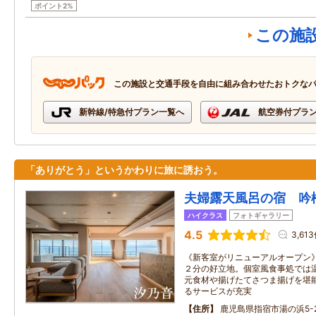
ポイント2%
この施
この施設と交通手段を自由に組み合わせたおトクな
新幹線/特急付プラン一覧へ
航空券付プラ
「ありがとう」というかわりに旅に誘おう。
夫婦露天風呂の宿 吟
ハイクラス
フォトギャラリー
4.5
3,61
《新客室がリニューアルオープン》
２分の好立地。個室風食事処では
元食材や揚げたてさつま揚げを堪
るサービスが充実
住所
鹿児島県指宿市湯の浜5-2