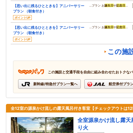
【思い出に残るひとときを】アニバーサリー
…プラン お
誕生日
や
記念日
…
プラン （朝食付き）
ポイントUP
【思い出に残るひとときを】アニバーサリー
…プラン お
誕生日
や
記念日
…
プラン （朝食付き）
ポイントUP
この施
この施設と交通手段を自由に組み合わせたおトクな
新幹線/特急付プラン一覧へ
航空券付プラ
全12室の源泉かけ流しの露天風呂付き客室【チェックアウトは12
全室源泉かけ流し露天
り火