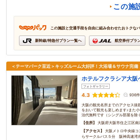
この施
この施設と交通手段を自由に組み合わせたおトクな
新幹線/特急付プラン一覧へ
航空券付プラ
＜テーマパーク至近＞キッズルーム大好評！大浴場＆サウナ完備
ホテルフクラシア大阪
フォトギャラリー
4.3
936件
大阪の観光名所までのアクセス抜群
をおいて観光も楽しめます♪また
泊代無料です（シングル部屋を除
住所
大阪府大阪市住之江区南
アクセス
大阪メトロ中央線コ
らサークルバス５分 阪神高速湾