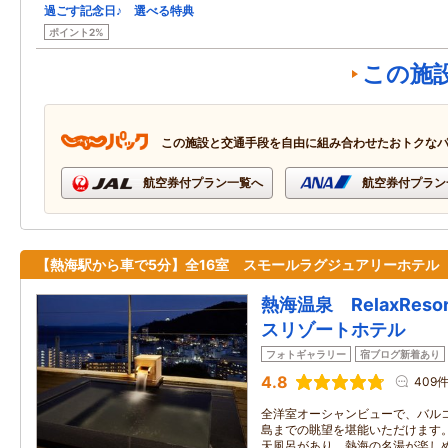
過ごす記念日♪ 選べる特典
ポイント2%
この施
この施設と交通手段を自由に組み合わせたおトクな
航空券付プラン一覧へ
航空券付プラン
【熱海駅から車で5分】全16室 スモールラグジュアリーホテル
熱海温泉 RelaxReso
スリゾートホテル
フォトギャラリー
宿ブログ新着あり
4.8
409
全洋室オーシャンビューで、バル
島までの眺望を堪能いただけます。
天風呂があり、熱海の名湯が楽し