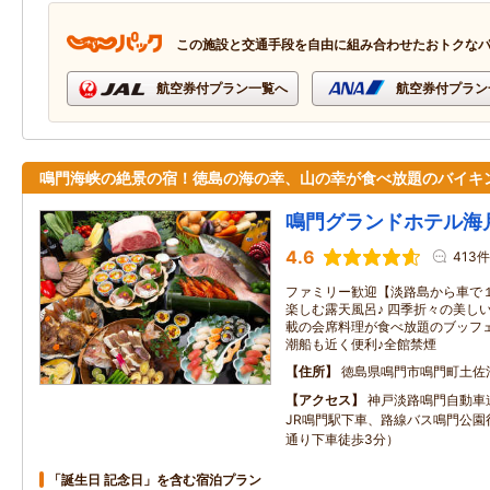
この施設と交通手段を自由に組み合わせたおトクな
航空券付プラン一覧へ
航空券付プラン
鳴門海峡の絶景の宿！徳島の海の幸、山の幸が食べ放題のバイキ
鳴門グランドホテル海
4.6
413件
ファミリー歓迎【淡路島から車で
楽しむ露天風呂♪ 四季折々の美し
載の会席料理が食べ放題のブッフェ
潮船も近く便利♪全館禁煙
住所
徳島県鳴門市鳴門町土佐
アクセス
神戸淡路鳴門自動車
JR鳴門駅下車、路線バス鳴門公園
通り下車徒歩3分）
「誕生日 記念日」を含む宿泊プラン