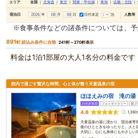
エリア
全国
｜
北海道
｜
東北
｜
関東・甲信越
｜
東海
｜
近畿・北陸
｜
年
月
日
日付未定
泊
宿泊日
人数等
※食事条件などの諸条件については、予
891
軒 絞込み条件に合致
241軒～270軒表示
料金は1泊1部屋の大人1名分の料金で
館内で過ごす贅沢な時間、心と体が整う天童温泉の宿
ほほえみの宿 滝の湯
ハイクラス
フォトギャラリー
宿ブ
4.6
1,36
天童温泉の湯に浸かり、宿泊者専
後のひとときをゆったりと。人と
大切に、心にも身体にもやさしい