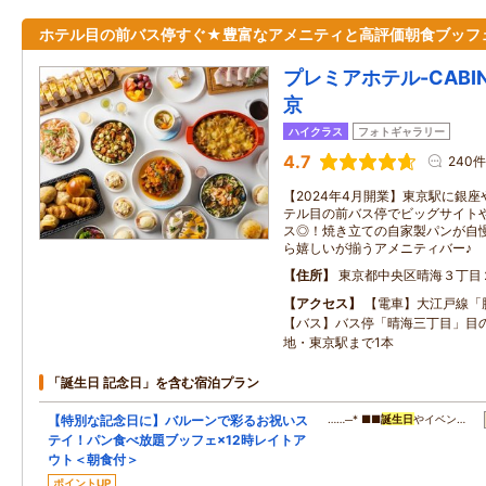
ホテル目の前バス停すぐ★豊富なアメニティと高評価朝食ブッフ
プレミアホテル-CABIN 
京
ハイクラス
フォトギャラリー
4.7
240件
【2024年4月開業】東京駅に銀
テル目の前バス停でビッグサイト
ス◎！焼き立ての自家製パンが自
ら嬉しいが揃うアメニティバー♪
住所
東京都中央区晴海３丁目
アクセス
【電車】大江戸線「
【バス】バス停「晴海三丁目」目
地・東京駅まで1本
「誕生日 記念日」を含む宿泊プラン
【特別な記念日に】バルーンで彩るお祝いス
……─* ■■
誕生日
やイベン…
テイ！パン食べ放題ブッフェ×12時レイトア
ウト＜朝食付＞
ポイントUP