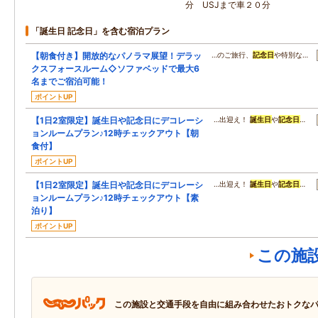
分 USJまで車２０分
「誕生日 記念日」を含む宿泊プラン
【朝食付き】開放的なパノラマ展望！デラッ
…のご旅行、
記念日
や特別な…
クスフォースルーム◇ソファベッドで最大6
名までご宿泊可能！
ポイントUP
【1日2室限定】誕生日や記念日にデコレーシ
…出迎え！
誕生日
や
記念日
…
ョンルームプラン♪12時チェックアウト【朝
食付】
ポイントUP
【1日2室限定】誕生日や記念日にデコレーシ
…出迎え！
誕生日
や
記念日
…
ョンルームプラン♪12時チェックアウト【素
泊り】
ポイントUP
この施
この施設と交通手段を自由に組み合わせたおトクな