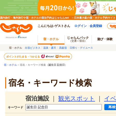
国内旅行・海外旅行や宿・ホテルの宿泊予約はじゃらんnet ～日本最大級の宿・ホテル予約サイト
こんにちは♪ゲストさん
ログイン
会員登録
じゃらんパック
宿・ホテル
遊び・体験
（交通＋宿泊）
宿・ホテル
出張ビジネス
温泉・露天
高級宿
日帰り・デイユース
ポイントがたまる・つかえる
宿・ホテル
> 宿名・キーワード検索（
誕生日 記念日
）
宿名・キーワード検索
宿泊施設
｜
観光スポット
｜
イ
キーワード