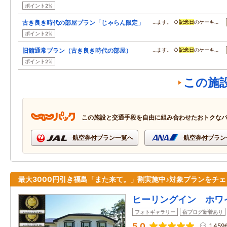
ポイント2%
古き良き時代の部屋プラン「じゃらん限定」
…ます。 ◇
記念日
のケーキ…
ポイント2%
旧館通常プラン（古き良き時代の部屋）
…ます。 ◇
記念日
のケーキ…
ポイント2%
この施
この施設と交通手段を自由に組み合わせたおトクな
航空券付プラン一覧へ
航空券付プラン
最大3000円引き福島「また来て。」割実施中♪対象プランをチェ
ヒーリングイン ホワ
フォトギャラリー
宿ブログ新着あり
5.0
1,459