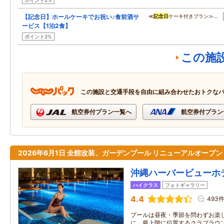
ポイント2%
【記念日】ホールケーキでお祝い♪食前酒サ
≪
記念日
ケーキ付きプラン≫…
ービス【1泊2食】
ポイント2%
この施
この施設と交通手段を自由に組み合わせたおトクな
航空券付プラン一覧へ
航空券付プラン
2026年6月1日 全館改装、ガーデンプール リニューアルオープン
沖縄ハーバービューホ
ハイクラス
フォトギャラリー
4.4
493
プールは昼夜・季節を問わずお楽
に。最上階に位置するクラブラウ