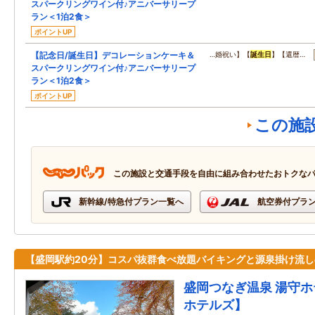
スパークリングワイン付♪アニバーサリープ
ラン＜1泊2食＞
ポイントUP
【記念日/誕生日】デコレーションケーキ＆
…婚祝い】【
誕生日
】【還暦…
スパークリングワイン付♪アニバーサリープ
ラン＜1泊2食＞
ポイントUP
この施
この施設と交通手段を自由に組み合わせたおトクな
新幹線/特急付プラン一覧へ
航空券付プラ
【盛岡駅約20分】コスパ抜群食べ放題バイキングと源泉掛け流し
盛岡つなぎ温泉 湯守
ホテルズ】