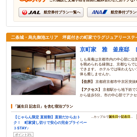
航空券付プラン一覧へ
航空券付プラン
二条城・烏丸御池エリア 坪庭付きの町家でラグジュアリーステ
京町家 雅 釜座邸 
しも座庵は京都市内の中心部に位置
を眺められる縁側は、京都ならで
できます。 ホテルでは味わえない
体も癒しませんか。
住所
京都府京都市中京区突抜
アクセス
京都駅から地下鉄で
から徒歩5分。市の中心部でアク
「誕生日 記念日」を含む宿泊プラン
【じゃらん限定 直前割】直前だからおト
…カップルで
誕生日
や
記念日
…
ク！ 町家貸し切りで安心の完全プライベー
トSTAY♪
ポイント2%