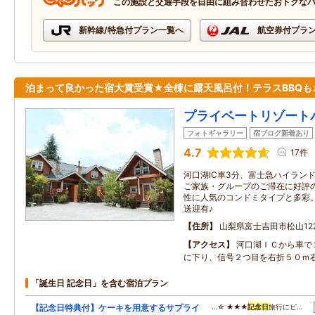
この施設と交通手段を自由に組み合わせたおトクな
新幹線/特急付プラン一覧へ
航空券付プラ
泊まって良かった宿大賞受賞★全棟に露天風呂付！テラスBBQも
プライベートリゾート
フォトギャラリー
宿ブログ新着あり
4.7
17件
河口湖IC車3分、富士急ハイラン
ご家族・グループのご滞在に好評
性に人気のコンドミタイプと多彩
送迎有♪
住所
山梨県富士吉田市松山12
アクセス
河口湖ＩＣから車で
に下り、信号２つ目を右折５０ｍ
「誕生日 記念日」を含む宿泊プラン
【記念日特典付】ケーキを用意するサプライ
…☆ ★★★
記念日
旅行にピ…