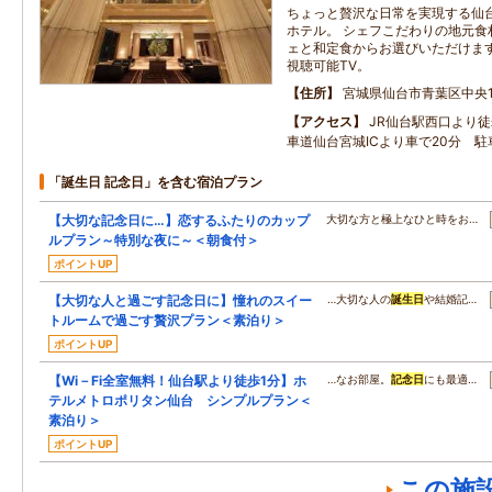
ちょっと贅沢な日常を実現する仙
ホテル。 シェフこだわりの地元食
ェと和定食からお選びいただけます。 Yo
視聴可能TV。
住所
宮城県仙台市青葉区中央1-
アクセス
JR仙台駅西口より
車道仙台宮城ICより車で20分 
「誕生日 記念日」を含む宿泊プラン
【大切な記念日に…】恋するふたりのカップ
大切な方と極上なひと時をお…
ルプラン～特別な夜に～＜朝食付＞
ポイントUP
【大切な人と過ごす記念日に】憧れのスイー
…大切な人の
誕生日
や結婚記…
トルームで過ごす贅沢プラン＜素泊り＞
ポイントUP
【Wi－Fi全室無料！仙台駅より徒歩1分】ホ
…なお部屋。
記念日
にも最適…
テルメトロポリタン仙台 シンプルプラン＜
素泊り＞
ポイントUP
この施