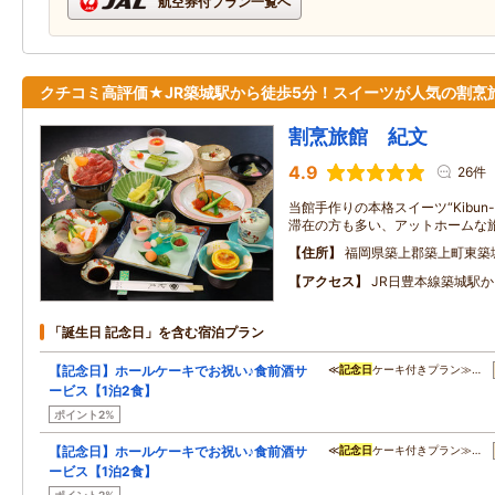
航空券付プラン一覧へ
クチコミ高評価★JR築城駅から徒歩5分！スイーツが人気の割烹
割烹旅館 紀文
4.9
26件
当館手作りの本格スイーツ“Kibun-S
滞在の方も多い、アットホームな旅
住所
福岡県築上郡築上町東築
アクセス
JR日豊本線築城駅
「誕生日 記念日」を含む宿泊プラン
【記念日】ホールケーキでお祝い♪食前酒サ
≪
記念日
ケーキ付きプラン≫…
ービス【1泊2食】
ポイント2%
【記念日】ホールケーキでお祝い♪食前酒サ
≪
記念日
ケーキ付きプラン≫…
ービス【1泊2食】