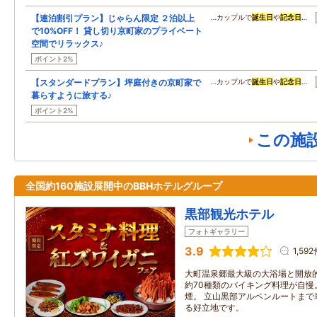
【連泊割引プラン】じゃらん限定 ２泊以上
…カップルで
誕生日
や
記念日
…
で10%OFF！ 貸し切り京町家のプライベート
空間でリラックス♪
ポイント2%
【スタンダードプラン】坪庭付きの京町家で
…カップルで
誕生日
や
記念日
…
暮らすように旅する♪
ポイント2%
この施
全国約160施設展開中のBBHホテルグループ
黒部観光ホテル
フォトギャラリー
3.9
1,59
大町温泉郷最大級の大浴場と開放
約70種類のバイキング料理が自慢。
煙。 立山黒部アルペンルートまで
る好立地です。