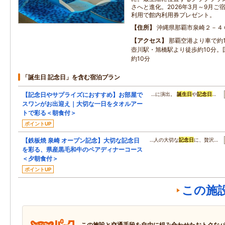
さへと進化。2026年3月～9月
利用で館内利用券プレゼント。
住所
沖縄県那覇市泉崎２－４
アクセス
那覇空港より車で約
壺川駅・旭橋駅より徒歩約10分。
約10分
「誕生日 記念日」を含む宿泊プラン
【記念日やサプライズにおすすめ】お部屋で
…に演出。
誕生日
や
記念日
…
スワンがお出迎え｜大切な一日をタオルアー
トで彩る＜朝食付＞
ポイントUP
【鉄板焼 泉崎 オープン記念】大切な記念日
…人の大切な
記念日
に、贅沢…
を彩る、県産黒毛和牛のペアディナーコース
＜夕朝食付＞
ポイントUP
この施
この施設と交通手段を自由に組み合わせたおトクな