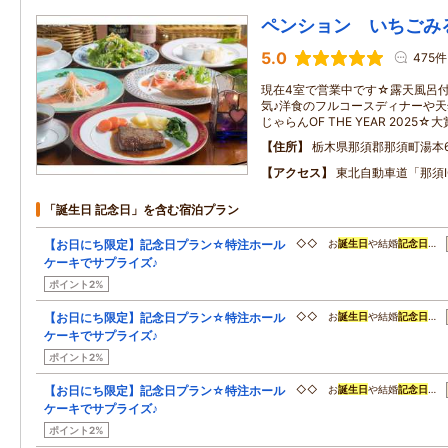
ペンション いちごみ
5.0
475件
現在4室で営業中です☆露天風呂
気♪洋食のフルコースディナーや
じゃらんOF THE YEAR 2025
住所
栃木県那須郡那須町湯本65
アクセス
東北自動車道「那須I
「誕生日 記念日」を含む宿泊プラン
【お日にち限定】記念日プラン☆特注ホール
◇◇ お
誕生日
や結婚
記念日
…
ケーキでサプライズ♪
ポイント2%
【お日にち限定】記念日プラン☆特注ホール
◇◇ お
誕生日
や結婚
記念日
…
ケーキでサプライズ♪
ポイント2%
【お日にち限定】記念日プラン☆特注ホール
◇◇ お
誕生日
や結婚
記念日
…
ケーキでサプライズ♪
ポイント2%