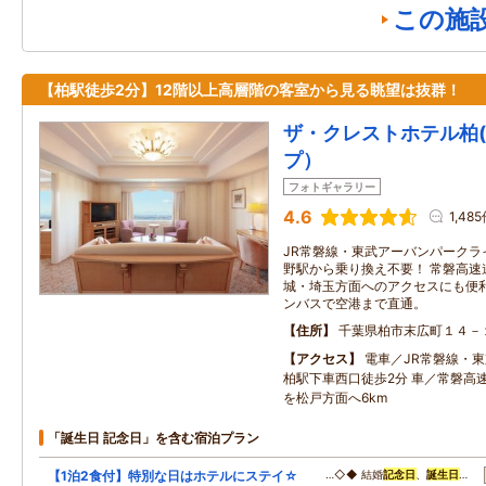
この施
【柏駅徒歩2分】12階以上高層階の客室から見る眺望は抜群！
ザ・クレストホテル柏
プ）
フォトギャラリー
4.6
1,48
JR常磐線・東武アーバンパークラ
野駅から乗り換え不要！ 常磐高速道
城・埼玉方面へのアクセスにも便
ンバスで空港まで直通。
住所
千葉県柏市末広町１４－
アクセス
電車／JR常磐線・
柏駅下車西口徒歩2分 車／常磐高速
を松戸方面へ6km
「誕生日 記念日」を含む宿泊プラン
【1泊2食付】特別な日はホテルにステイ☆
…◇◆ 結婚
記念日
、
誕生日
…