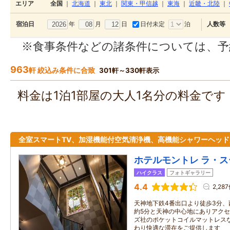
エリア
全国
｜
北海道
｜
東北
｜
関東・甲信越
｜
東海
｜
近畿・北陸
｜
年
月
日
日付未定
泊
宿泊日
人数等
※食事条件などの諸条件については、予
963
軒 絞込み条件に合致
301軒～330軒表示
料金は1泊1部屋の大人1名分の料金で
全室スマートTV、加湿機能付空気清浄機、高機能シャワーヘッド
ホテルモントレ ラ・
ハイクラス
フォトギャラリー
4.4
2,28
天神地下鉄4番出口より徒歩3分
約5分と天神の中心地にありアク
ズ社のポケットコイルマットレス
わり快適な滞在をご提供します