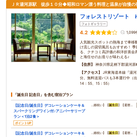
ＪＲ湯河原駅 徒歩１０分◆昭和ロマン漂う料理と温泉が自慢の
フォレストリゾート 
フォトギャラリー
4.2
1,099
人気観光スポットの熱海まで車移動
け流しの貸切風呂もおすすめ！ 季
る、クチコミ高評価の和洋折衷会席
と海任せのお造りが味わえる♪
住所
神奈川県足柄下郡湯河原
アクセス
JR東海道本線『湯河
分。無料送迎バスも3本運行中（出
14：55、15：55）
「誕生日 記念日」を含む宿泊プラン
【記念日/誕生日】デコレーションケーキ＆
…婚祝い】【
誕生日
】【還暦…
スパークリングワイン付♪アニバーサリープ
ラン＜1泊2食＞
ポイントUP
【記念日/誕生日】デコレーションケーキ＆
…婚祝い】【
誕生日
】【還暦…