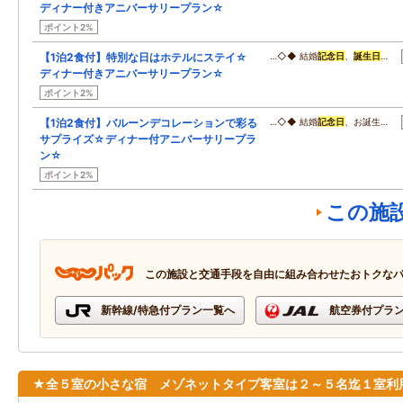
ディナー付きアニバーサリープラン☆
ポイント2%
【1泊2食付】特別な日はホテルにステイ☆
…◇◆ 結婚
記念日
、
誕生日
…
ディナー付きアニバーサリープラン☆
ポイント2%
【1泊2食付】バルーンデコレーションで彩る
…◇◆ 結婚
記念日
、お誕生…
サプライズ☆ディナー付アニバーサリープラ
ン☆
ポイント2%
この施
この施設と交通手段を自由に組み合わせたおトクな
新幹線/特急付プラン一覧へ
航空券付プラ
★全５室の小さな宿 メゾネットタイプ客室は２～５名迄１室利