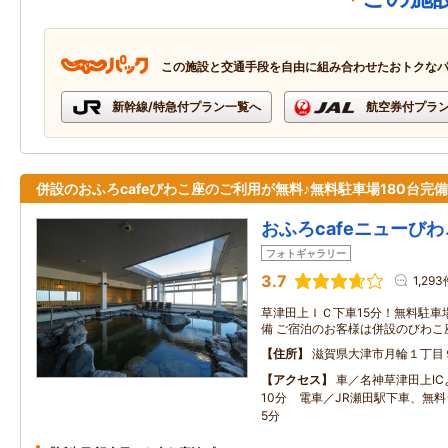
この施設と交通手段を自由に組み合わせたおトクな
新幹線/特急付プラン一覧へ
航空券付プラ
併設のおふろcafeびわこ座のご利用が無料♪無料駐車場180台完備
おふろcafeニューび
フォトギャラリー
3.7
1,293
草津田上ＩＣ下車15分！無料駐車場1
備 ご宿泊のお客様は併設のびわこ
住所
滋賀県大津市月輪１丁目
アクセス
車／名神草津田上IC
10分 電車／JR瀬田駅下車、無
5分