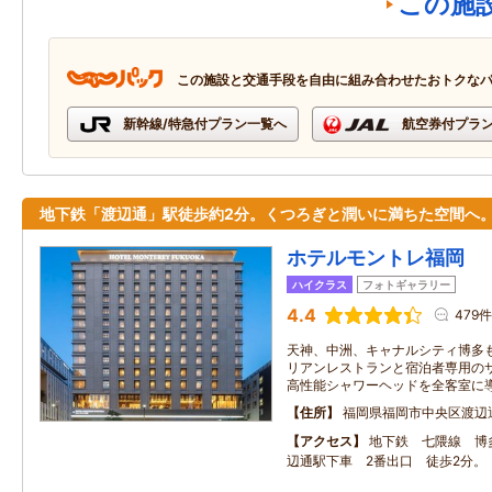
この施
この施設と交通手段を自由に組み合わせたおトクな
新幹線/特急付プラン一覧へ
航空券付プラ
地下鉄「渡辺通」駅徒歩約2分。くつろぎと潤いに満ちた空間へ
ホテルモントレ福岡
ハイクラス
フォトギャラリー
4.4
479件
天神、中洲、キャナルシティ博多
リアンレストランと宿泊者専用の
高性能シャワーヘッドを全客室に
住所
福岡県福岡市中央区渡辺
アクセス
地下鉄 七隈線 博
辺通駅下車 2番出口 徒歩2分。