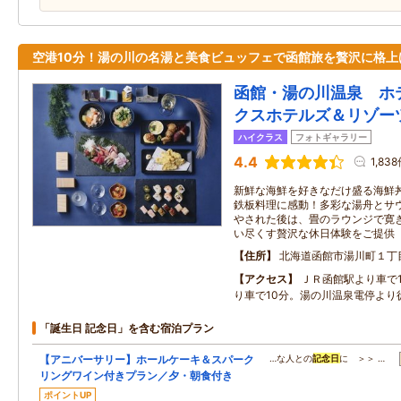
空港10分！湯の川の名湯と美食ビュッフェで函館旅を贅沢に格上
函館・湯の川温泉 ホ
クスホテルズ＆リゾー
ハイクラス
フォトギャラリー
4.4
1,83
新鮮な海鮮を好きなだけ盛る海鮮
鉄板料理に感動！多彩な湯舟とサ
やされた後は、畳のラウンジで寛
い尽くす贅沢な休日体験をご提供
住所
北海道函館市湯川町１丁
アクセス
ＪＲ函館駅より車で
り車で10分。湯の川温泉電停より
「誕生日 記念日」を含む宿泊プラン
【アニバーサリー】ホールケーキ＆スパーク
…な人との
記念日
に ＞＞ …
リングワイン付きプラン／夕・朝食付き
ポイントUP