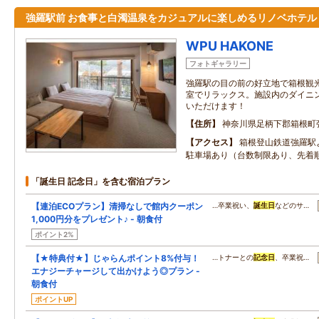
強羅駅前 お食事と白濁温泉をカジュアルに楽しめるリノベホテル
WPU HAKONE
フォトギャラリー
強羅駅の目の前の好立地で箱根観光
室でリラックス。施設内のダイニ
いただけます！
住所
神奈川県足柄下郡箱根町
アクセス
箱根登山鉄道強羅駅
駐車場あり（台数制限あり、先着
「誕生日 記念日」を含む宿泊プラン
【連泊ECOプラン】清掃なしで館内クーポン
…卒業祝い、
誕生日
などのサ…
1,000円分をプレゼント♪ - 朝食付
ポイント2%
【★特典付★】じゃらんポイント8%付与！
…トナーとの
記念日
、卒業祝…
エナジーチャージして出かけよう◎プラン -
朝食付
ポイントUP