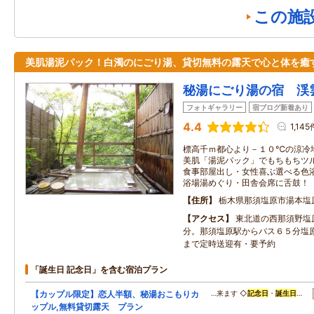
この施
美肌湯泥パック！白濁のにごり湯、貸切無料の露天で心と体を癒
秘湯にごり湯の宿 渓
フォトギャラリー
宿ブログ新着あり
4.4
1,145
標高千ｍ都心より－１０℃の涼冷
美肌「湯泥パック」でもちもちツ
食事部屋出し・女性喜ぶ選べる色
浴場湯めぐり・田舎会席に舌鼓！
住所
栃木県那須塩原市湯本塩
アクセス
東北道の西那須野塩
分。那須塩原駅からバス６５分塩
まで定時送迎有・要予約
「誕生日 記念日」を含む宿泊プラン
【カップル限定】恋人半額、秘湯おこもりカ
…来ます ◇
記念日
・
誕生日
…
ップル,無料貸切露天 プラン