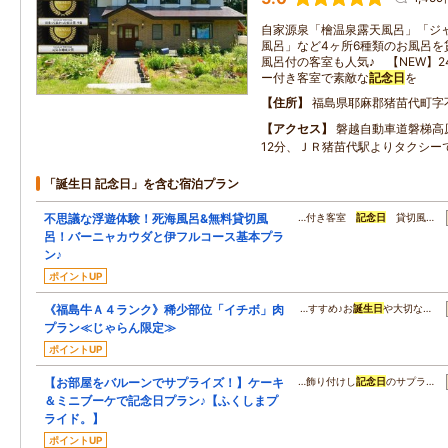
自家源泉「檜温泉露天風呂」「ジ
風呂」など4ヶ所6種類のお風呂を
風呂付の客室も人気♪ 【NEW】
ー付き客室で素敵な
記念日
を
住所
福島県耶麻郡猪苗代町字不
アクセス
磐越自動車道磐梯高
12分、ＪＲ猪苗代駅よりタクシーで
「誕生日 記念日」を含む宿泊プラン
不思議な浮遊体験！死海風呂&無料貸切風
…付き客室
記念日
貸切風…
呂！バーニャカウダと伊フルコース基本プラ
ン♪
ポイントUP
《福島牛Ａ４ランク》稀少部位「イチボ」肉
…すすめ♪お
誕生日
や大切な…
プラン≪じゃらん限定≫
ポイントUP
【お部屋をバルーンでサプライズ！】ケーキ
…飾り付けし
記念日
のサプラ…
＆ミニブーケで記念日プラン♪【ふくしまプ
ライド。】
ポイントUP