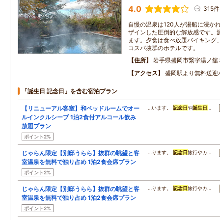
4.0
315件
自慢の温泉は120人が湯船に浸か
ザインした圧倒的な解放感です。源
ます。夕食は食べ放題バイキング
コスパ抜群のホテルです。
住所
岩手県盛岡市繋字湯ノ舘
アクセス
盛岡駅より無料送迎
「誕生日 記念日」を含む宿泊プラン
【リニューアル客室】和ベッドルームでオー
…います。
記念日
や
誕生日
…
ルインクルシーブ 1泊2食付アルコール飲み
放題プラン
ポイント2%
じゃらん限定【別邸うらら】抜群の眺望と客
…ります。
記念日
旅行やカ…
室温泉を無料で独り占め 1泊2食会席プラン
ポイント2%
じゃらん限定【別邸うらら】抜群の眺望と客
…ります。
記念日
旅行やカ…
室温泉を無料で独り占め 1泊2食会席プラン
ポイント2%