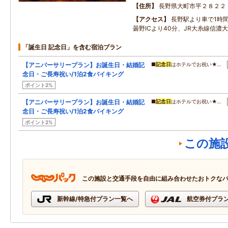
住所
長野県大町市平２８２２
アクセス
長野駅より車で1時
曇野ICより40分、JR大糸線信濃
「誕生日 記念日」を含む宿泊プラン
【アニバーサリープラン】お誕生日・結婚記
■
記念日
はホテルでお祝い★…
念日・ご長寿祝い/1泊2食バイキング
ポイント2%
【アニバーサリープラン】お誕生日・結婚記
■
記念日
はホテルでお祝い★…
念日・ご長寿祝い/1泊2食バイキング
ポイント2%
この施
この施設と交通手段を自由に組み合わせたおトクな
新幹線/特急付プラン一覧へ
航空券付プラ