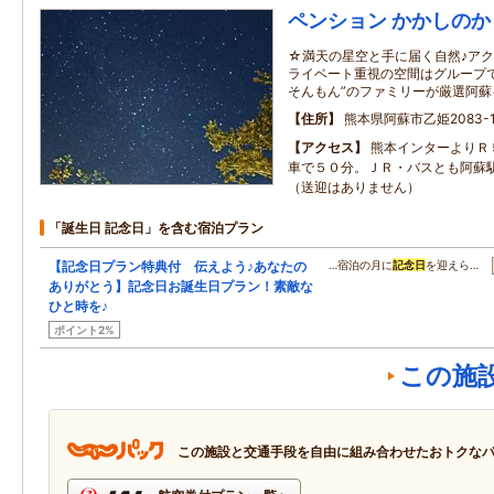
ペンション かかしのか
☆満天の星空と手に届く自然♪アク
ライベート重視の空間はグループで
そんもん”のファミリーが厳選阿
住所
熊本県阿蘇市乙姫2083-1
アクセス
熊本インターよりＲ
車で５０分。ＪＲ・バスとも阿蘇
（送迎はありません）
「誕生日 記念日」を含む宿泊プラン
【記念日プラン特典付 伝えよう♪あなたの
…宿泊の月に
記念日
を迎えら…
ありがとう】記念日お誕生日プラン！素敵な
ひと時を♪
ポイント2%
この施
この施設と交通手段を自由に組み合わせたおトクな