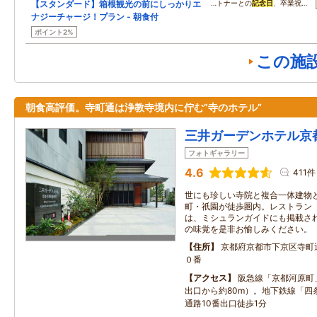
【スタンダード】箱根観光の前にしっかりエ
…トナーとの
記念日
、卒業祝…
ナジーチャージ！プラン - 朝食付
ポイント2%
この施
朝食高評価。寺町通は浄教寺境内に佇む”寺のホテル”
三井ガーデンホテル京
フォトギャラリー
4.6
411件
世にも珍しい寺院と複合一体建物
町・祇園が徒歩圏内。レストラン「
は、ミシュランガイドにも掲載さ
の味覚を是非お愉しみください。
住所
京都府京都市下京区寺町
０番
アクセス
阪急線「京都河原町」
出口から約80m）。地下鉄線「四
通路10番出口徒歩1分