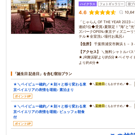
ハイクラス
フォトギャラリー
宿ブ
4.6
10,6
「じゃらん OF THE YEAR 202
連続1位◆受賞♪夏限定！"海"と"
ズパークOPEN♪東京ディズニーリ
テル★全室洗い場付お風呂♪
住所
千葉県浦安市舞浜１－３
アクセス
＼無料シャトルバス
★JR舞浜駅より約5分★ベイサイ
より約4分★
「誕生日 記念日」を含む宿泊プラン
★＼ベイビュー確約／★刻々と移り変わる東
◆＼
記念日
にもおすすめ／◆…
京ベイエリアの表情を堪能♪ 素泊まり
ポイントUP
★＼ベイビュー確約／★刻々と移り変わる東
◆＼
記念日
にもおすすめ／◆…
京ベイエリアの表情を堪能♪ ビュッフェ朝食
付
ポイントUP