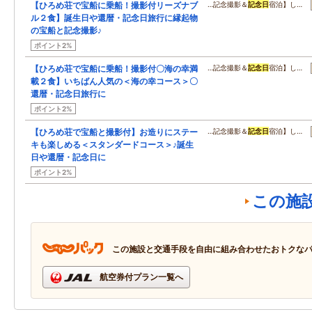
【ひろめ荘で宝船に乗船！撮影付リーズナブ
…記念撮影＆
記念日
宿泊】し…
ル２食】誕生日や還暦・記念日旅行に縁起物
の宝船と記念撮影♪
ポイント2%
【ひろめ荘で宝船に乗船！撮影付〇海の幸満
…記念撮影＆
記念日
宿泊】し…
載２食】いちばん人気の＜海の幸コース＞〇
還暦・記念日旅行に
ポイント2%
【ひろめ荘で宝船と撮影付】お造りにステー
…記念撮影＆
記念日
宿泊】し…
キも楽しめる＜スタンダードコース＞♪誕生
日や還暦・記念日に
ポイント2%
この施
この施設と交通手段を自由に組み合わせたおトクな
航空券付プラン一覧へ