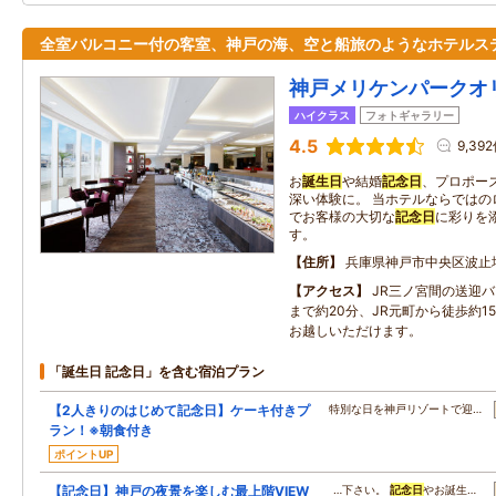
全室バルコニー付の客室、神戸の海、空と船旅のようなホテルス
神戸メリケンパークオ
ハイクラス
フォトギャラリー
4.5
9,39
お
誕生日
や結婚
記念日
、プロポー
深い体験に。 当ホテルならではの
でお客様の大切な
記念日
に彩りを
す。
住所
兵庫県神戸市中央区波止
アクセス
JR三ノ宮間の送迎
まで約20分、JR元町から徒歩約1
お越しいただけます。
「誕生日 記念日」を含む宿泊プラン
【2人きりのはじめて記念日】ケーキ付きプ
特別な日を神戸リゾートで迎…
ラン！※朝食付き
ポイントUP
【記念日】神戸の夜景を楽しむ最上階VIEW
…下さい。
記念日
やお誕生…