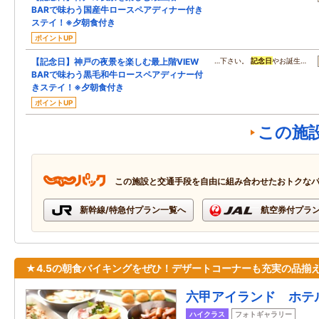
BARで味わう国産牛ロースペアディナー付き
ステイ！※夕朝食付き
ポイントUP
【記念日】神戸の夜景を楽しむ最上階VIEW
…下さい。
記念日
やお誕生…
BARで味わう黒毛和牛ロースペアディナー付
きステイ！※夕朝食付き
ポイントUP
この施
この施設と交通手段を自由に組み合わせたおトクな
新幹線/特急付プラン一覧へ
航空券付プラ
★4.5の朝食バイキングをぜひ！デザートコーナーも充実の品揃え
六甲アイランド ホテ
ハイクラス
フォトギャラリー