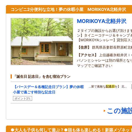
コンビニ2分便利な立地！夢の休暇小屋 MORIKOYA北軽井沢
MORIKOYA北軽井沢
２タイプの施設からお選び頂けます 
ン】タイニーコテージ＆キャンプ
【MORIKOYAシャレー】貸別荘
住所
群馬県吾妻郡長野原町北
アクセス
上信越碓氷軽井沢Ｉ
バノンとシャレーは別の場所とな
マップでご確認下さい
「誕生日 記念日」を含む宿泊プラン
【バースデー＆各種記念日プラン】夢の休暇
…屋で素敵な
記念日
を】 北…
小屋で過ごす特別な記念日
ポイント2%
この施
●大人も子供も何して遊ぶ？●頭も体も楽しめる！新築メゾネッ