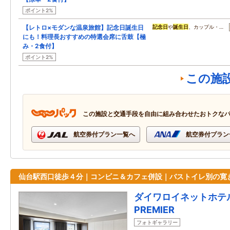
ポイント2%
【レトロ×モダンな温泉旅館】記念日誕生日
記念日
や
誕生日
、カップル・…
にも！料理長おすすめの特選会席に舌鼓【極
み・2食付】
ポイント2%
この施
この施設と交通手段を自由に組み合わせたおトクな
航空券付プラン一覧へ
航空券付プラン
仙台駅西口徒歩４分｜コンビニ＆カフェ併設｜バストイレ別の寛
ダイワロイネットホテ
PREMIER
フォトギャラリー