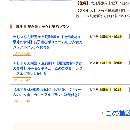
住所
大分県別府市堀田７組の
アクセス
大分自動車道別府Ｉ
地・ＪＲ別府駅からはお車で約15
「誕生日 記念日」を含む宿泊プラン
★じゃらん限定★早期割45★【地元食材×
…ビス◆ お
誕生日
・
記念日
…
季節の食材】お手頃なボリュームのご夕食カ
ジュアルプラン2食付き
ポイントUP
★じゃらん限定★直前割★【地元食材×季節
…ビス◆ お
誕生日
・
記念日
…
の食材】お手頃なボリュームのご夕食 カジ
ュアルプラン2食付き
ポイントUP
【地元食材×季節の食材】お手頃なボリュー
…ビス◆ お
誕生日
・
記念日
…
ムのご夕食 カジュアルプラン《2食付き》
ポイントUP
この施