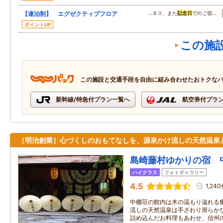
【連泊割】 エグゼクティブフロア
…ネス、また
記念日
でのご宿…
ポイントUP
この施
この施設と交通手段を自由に組み合わせたおトクな
新幹線/特急付プラン一覧へ
航空券付プラ
［明治創業］心づくしのおもてなしを、源泉かけ流しの天然温泉
島崎藤村ゆかりの宿 
ハイクラス
フォトギャラリー
4.5
1,24
中棚荘の館内は木の温もり溢れる
流しの天然温泉は手ざわり滑らか
詰め込んだお料理もあわせ、信州