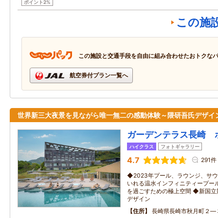
ポイント2%
この施
この施設と交通手段を自由に組み合わせたおトクな
航空券付プラン一覧へ
世界新三大夜景を見ながら唯一無二の感動体験～隈研吾氏デザイ
ガーデンテラス長崎 
ハイクラス
フォトギャラリー
4.7
291件
◆2023年プール、ラウンジ、サ
いれる温水インフィニティープール
を過ごすための極上空間 ◆新国
デザイン
住所
長崎県長崎市秋月町２―