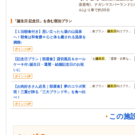
送迎有)、ナガシマスパーランド(
ル)より車で約30分
「誕生日 記念日」を含む宿泊プラン
【１泊朝食付き】思い立ったら湯の山温泉
…食プラン・
誕生日
向けプラ…
へ！朝食は和食膳☆心と体も癒される温泉を
満喫♪
ポイントUP
【記念日プラン｜部屋食】貸切風呂＆ホール
「お
誕生日
」「還暦・古希な…
ケーキ付♪誕生日・還暦・結婚記念日のお祝
いに
ポイントUP
【お肉好きさん必見｜部屋食】夢のコラボ実
…食プラン・
誕生日
向けプラ…
現！三重が誇る「三大ブランド牛」を食べ比
べ！
ポイントUP
この施