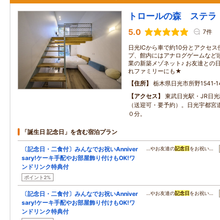
トロールの森 ステラ
5.0
7件
日光ICから車で約10分とアクセス
プ、館内にはアナログゲームなど頭
業の新築メゾネット♪ お友達との
れファミリーにも★
住所
栃木県日光市所野1541‐14
アクセス
東武日光駅・JR日
（送迎可・要予約）。日光宇都宮道
０分。
「誕生日 記念日」を含む宿泊プラン
〔記念日・二食付〕みんなでお祝いAnniver
…やお友達の
記念日
をお祝い…
sary!ケーキ手配やお部屋飾り付けもOK!ワ
ンドリンク特典付
ポイント2%
〔記念日・二食付〕みんなでお祝いAnniver
…やお友達の
記念日
をお祝い…
sary!ケーキ手配やお部屋飾り付けもOK!ワ
ンドリンク特典付