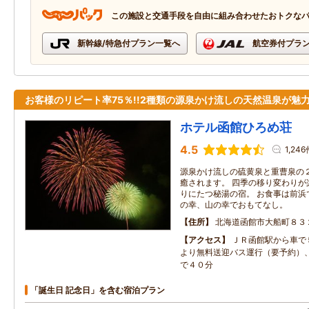
この施設と交通手段を自由に組み合わせたおトクな
新幹線/特急付プラン一覧へ
航空券付プラ
お客様のリピート率75％!!2種類の源泉かけ流しの天然温泉が魅
ホテル函館ひろめ荘
4.5
1,246
源泉かけ流しの硫黄泉と重曹泉の
癒されます。 四季の移り変わりが
りにたつ秘湯の宿。 お食事は前浜
の幸、山の幸でおもてなし。
住所
北海道函館市大船町８３
アクセス
ＪＲ函館駅から車で
より無料送迎バス運行（要予約）
で４０分
「誕生日 記念日」を含む宿泊プラン