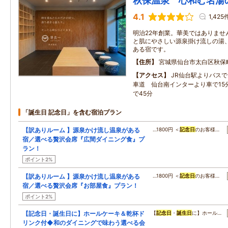
秋保温泉 心和む名湯
4.1
1,425
明治22年創業。華美ではありませ
と肌にやさしい源泉掛け流しの湯
ある宿です。
住所
宮城県仙台市太白区秋保町
アクセス
JR仙台駅よりバスで
車道 仙台南インターより車で15
で45分
「誕生日 記念日」を含む宿泊プラン
【訳ありルーム 】源泉かけ流し温泉がある
…1800円 ＜
記念日
のお客様…
宿／選べる贅沢会席『広間ダイニング食』プ
ラン！
ポイント2%
【訳ありルーム 】源泉かけ流し温泉がある
…1800円 ＜
記念日
のお客様…
宿／選べる贅沢会席『お部屋食』プラン！
ポイント2%
【記念日・誕生日に】ホールケーキ＆乾杯ド
【
記念日
・
誕生日
に】ホール…
リンク付◆和のダイニングで味わう選べる会