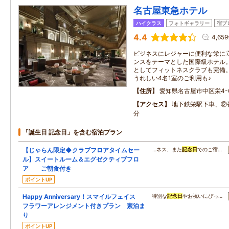
名古屋東急ホテル
ハイクラス
フォトギャラリー
宿ブ
4.4
4,65
ビジネスにレジャーに便利な栄に
ンスをテーマとした国際級ホテル
としてフィットネスクラブも完備
うれしい4名1室のご利用も♪
住所
愛知県名古屋市中区栄4-6
アクセス
地下鉄栄駅下車、⑫
分
「誕生日 記念日」を含む宿泊プラン
【じゃらん限定◆クラブフロアタイムセー
…ネス、また
記念日
でのご宿…
ル】スイートルーム＆エグゼクティブフロ
ア ご朝食付き
ポイントUP
Happy Anniversary！スマイルフェイス
特別な
記念日
やお祝いにぴっ…
フラワーアレンジメント付きプラン 素泊ま
り
ポイントUP