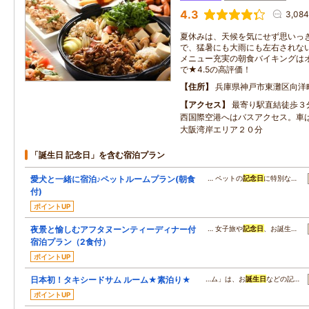
4.3
3,08
夏休みは、天候を気にせず思いっ
で、猛暑にも大雨にも左右されな
メニュー充実の朝食バイキングは
で★4.5の高評価！
住所
兵庫県神戸市東灘区向洋町中
アクセス
最寄り駅直結徒歩３
西国際空港へはバスアクセス。車
大阪湾岸エリア２０分
「誕生日 記念日」を含む宿泊プラン
愛犬と一緒に宿泊♪ペットルームプラン(朝食
… ペットの
記念日
に特別な…
付)
ポイントUP
夜景と愉しむアフタヌーンティーディナー付
… 女子旅や
記念日
、お誕生…
宿泊プラン（2食付）
ポイントUP
日本初！タキシードサム ルーム★素泊り★
…ム」は、お
誕生日
などの記…
ポイントUP