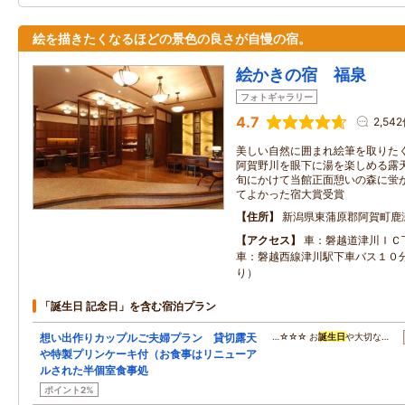
絵を描きたくなるほどの景色の良さが自慢の宿。
絵かきの宿 福泉
フォトギャラリー
4.7
2,54
美しい自然に囲まれ絵筆を取りた
阿賀野川を眼下に湯を楽しめる露天
旬にかけて当館正面憩いの森に蛍が
てよかった宿大賞受賞
住所
新潟県東蒲原郡阿賀町鹿瀬
アクセス
車：磐越道津川ＩＣ
車：磐越西線津川駅下車バス１０
り）
「誕生日 記念日」を含む宿泊プラン
想い出作りカップルご夫婦プラン 貸切露天
…☆☆☆ お
誕生日
や大切な…
や特製プリンケーキ付（お食事はリニューア
ルされた半個室食事処
ポイント2%