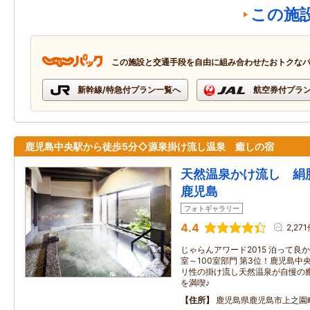
この施
この施設と交通手段を自由に組み合わせたおトクな
新幹線/特急付プラン一覧へ
航空券付プラ
鹿児島中央駅から徒歩5分◇源泉掛け流し温泉 癒しの宿
天然温泉かけ流し 絹
鹿児島
フォトギャラリー
4.4
2,27
じゃらんアワード2015 泊って良か
室～100室部門 第3位！鹿児島
リ性の掛け流し天然温泉が自慢の
を満喫♪
住所
鹿児島県鹿児島市上之園