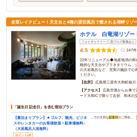
全室レイクビュー！天文台と4種の貸切風呂で癒される湖畔リゾ
ホテル 白竜湖リゾー
フォトギャラリー
宿ブログ新着あり
4.5
247件
22年リニューアル◆地産地消の和
格的な天文台やプラネタリウム、ジ
の大岩風呂など、充実の施設で心
ください。
住所
広島県三原市大和町箱川
アクセス
広島空港からお車で
ード大和ICで降りて左折、和木の
「誕生日 記念日」を含む宿泊プラン
【素泊まりプラン】★ゴルフ、観光、ビジネ
…での大切な
記念日
のご滞在…
スやレンタカーのお客様歓迎！駐車場無料♪
（大岩風呂入浴無料）
ポイントUP