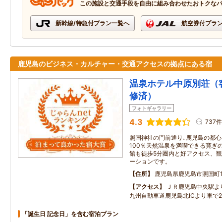
この施設と交通手段を自由に組み合わせたおトクな
新幹線/特急付プラン一覧へ
航空券付プラ
鹿児島のビジネス・カルチャー・交通アクセスの拠点にある宿
温泉ホテル中原別荘（
修済）
フォトギャラリー
4.3
737件
照国神社の門前通り､鹿児島の都心
100％天然温泉を満喫できる寛ぎ
館も徒歩5分圏内と好アクセス、
ーションです。
住所
鹿児島県鹿児島市照国町15
アクセス
ＪＲ鹿児島中央駅よ
九州自動車道鹿児島北ICより車で2
「誕生日 記念日」を含む宿泊プラン