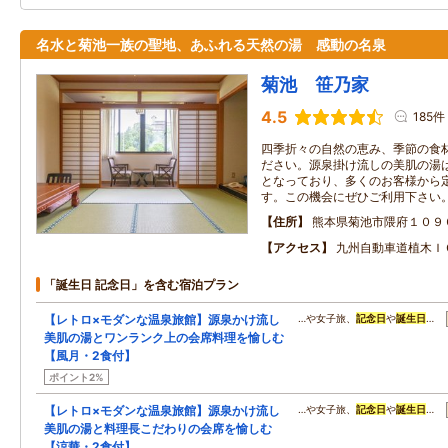
名水と菊池一族の聖地、あふれる天然の湯 感動の名泉
菊池 笹乃家
4.5
185件
四季折々の自然の恵み、季節の食
ださい。源泉掛け流しの美肌の湯
となっており、多くのお客様から
す。この機会にぜひご利用下さい
住所
熊本県菊池市隈府１０９
アクセス
九州自動車道植木Ｉ
「誕生日 記念日」を含む宿泊プラン
【レトロ×モダンな温泉旅館】源泉かけ流し
…や女子旅、
記念日
や
誕生日
…
美肌の湯とワンランク上の会席料理を愉しむ
【風月・2食付】
ポイント2%
【レトロ×モダンな温泉旅館】源泉かけ流し
…や女子旅、
記念日
や
誕生日
…
美肌の湯と料理長こだわりの会席を愉しむ
【涼華・2食付】