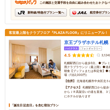
この施設と交通手段を自由に組み合わせたおトクな
新幹線/特急付プラン一覧へ
航空券付プラ
客室最上階をクラブフロア『PLAZA FLOOR』にリニューアル！
京王プラザホテル札幌
ハイクラス
フォトギャラリー
4.5
3,12
札幌駅西口から徒歩5分。◆プレ
用クラブラウンジ（最上階）◆道
朝食【ブッフェまたは和定食】◆
場（1泊2,000円）
住所
北海道札幌市中央区北５
アクセス
札幌駅西口から徒歩
からＪＲ高架沿いの道を直進、３
にホテルがあります
「誕生日 記念日」を含む宿泊プラン