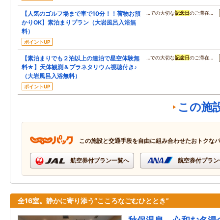
【人気のゴルフ場まで車で10分！！荷物お預
…での大切な
記念日
のご滞在…
かりOK】素泊まりプラン（大岩風呂入浴無
料）
ポイントUP
【素泊まりでも２泊以上の連泊で星空体験無
…での大切な
記念日
のご滞在…
料★】天体観測＆プラネタリウム視聴付き♪
（大岩風呂入浴無料）
ポイントUP
この施
この施設と交通手段を自由に組み合わせたおトクな
航空券付プラン一覧へ
航空券付プラン
全16室。静かに寄り添う“こころなごむひととき”