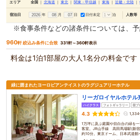
エリア
全国
｜
北海道
｜
東北
｜
関東・甲信越
｜
東海
｜
近畿・北陸
｜
年
月
日
日付未定
泊
宿泊日
人数等
※食事条件などの諸条件については、予
960
軒 絞込み条件に合致
331軒～360軒表示
料金は1泊1部屋の大人1名分の料金で
緑に囲まれたヨーロピアンテイストのラグジュアリーホテル
リーガロイヤルホテル
ハイクラス
フォトギャラリー
宿ブ
4.3
1,33
1万坪に及ぶ庭園や目白台の緑を
客室。JR山手線 高田馬場駅(新宿
約10分。東京ドーム、日本武道館