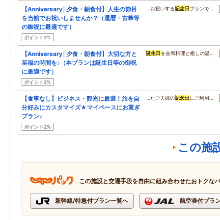
【Anniversary│夕食・朝食付】人生の節目
…お祝いする
記念日
プランで…
を当館でお祝いしませんか？（還暦・古希等
の御祝に最適です）
ポイント2%
【Anniversary│夕食・朝食付】大切な方と
誕生日
を会席料理と癒しの温…
至福の時間を♪（本プランは誕生日等の御祝
に最適です）
ポイント2%
【食事なし】ビジネス・観光に最適！旅を自
…たご夫婦の
記念日
にご利用…
分好みにカスタマイズ★マイペースにお寛ぎ
プラン♪
ポイント2%
この施
この施設と交通手段を自由に組み合わせたおトクな
新幹線/特急付プラン一覧へ
航空券付プラ