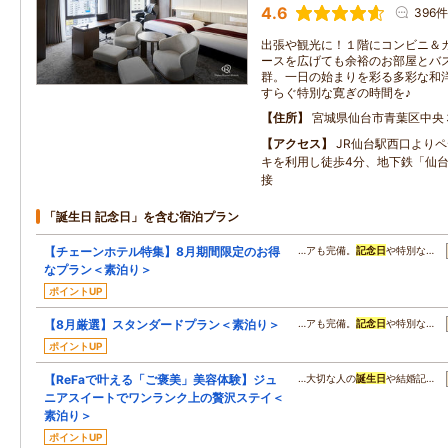
4.6
396件
出張や観光に！１階にコンビニ＆
ースを広げても余裕のお部屋とバ
群。一日の始まりを彩る多彩な和
すらぐ特別な寛ぎの時間を♪
住所
宮城県仙台市青葉区中央
アクセス
JR仙台駅西口より
キを利用し徒歩4分、地下鉄「仙台
接
「誕生日 記念日」を含む宿泊プラン
【チェーンホテル特集】8月期間限定のお得
…アも完備。
記念日
や特別な…
なプラン＜素泊り＞
ポイントUP
【8月厳選】スタンダードプラン＜素泊り＞
…アも完備。
記念日
や特別な…
ポイントUP
【ReFaで叶える「ご褒美」美容体験】ジュ
…大切な人の
誕生日
や結婚記…
ニアスイートでワンランク上の贅沢ステイ＜
素泊り＞
ポイントUP