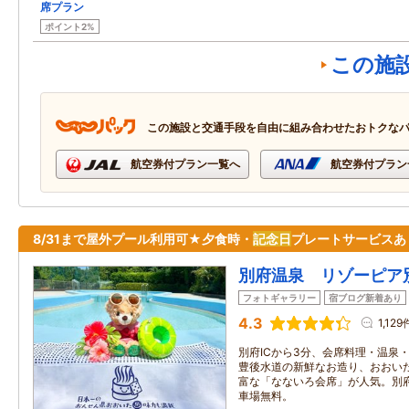
席プラン
ポイント2%
この施
この施設と交通手段を自由に組み合わせたおトクな
航空券付プラン一覧へ
航空券付プラン
8/31まで屋外プール利用可★夕食時・
記念日
プレートサービスあ
別府温泉 リゾーピア
フォトギャラリー
宿ブログ新着あり
4.3
1,129
別府ICから3分、会席料理・温泉
豊後水道の新鮮なお造り、おおい
富な「なないろ会席」が人気。別
車場無料。