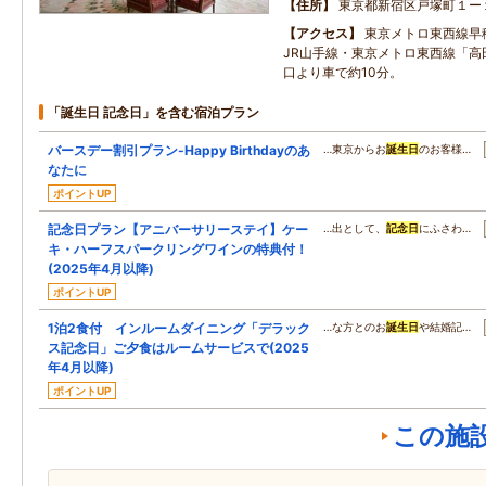
住所
東京都新宿区戸塚町１ー
アクセス
東京メトロ東西線早
JR山手線・東京メトロ東西線「高
口より車で約10分。
「誕生日 記念日」を含む宿泊プラン
バースデー割引プラン-Happy Birthdayのあ
…東京からお
誕生日
のお客様…
なたに
ポイントUP
記念日プラン【アニバーサリーステイ】ケー
…出として、
記念日
にふさわ…
キ・ハーフスパークリングワインの特典付！
(2025年4月以降)
ポイントUP
1泊2食付 インルームダイニング「デラック
…な方とのお
誕生日
や結婚記…
ス記念日」ご夕食はルームサービスで(2025
年4月以降)
ポイントUP
この施