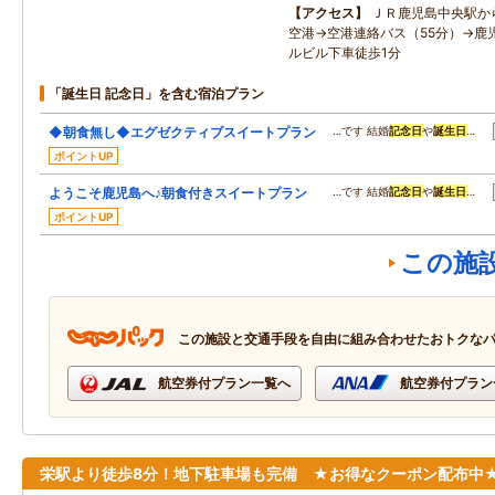
アクセス
ＪＲ鹿児島中央駅か
空港→空港連絡バス（55分）→鹿
ルビル下車徒歩1分
「誕生日 記念日」を含む宿泊プラン
◆朝食無し◆エグゼクティブスイートプラン
…です 結婚
記念日
や
誕生日
…
ポイントUP
ようこそ鹿児島へ♪朝食付きスイートプラン
…です 結婚
記念日
や
誕生日
…
ポイントUP
この施
この施設と交通手段を自由に組み合わせたおトクな
航空券付プラン一覧へ
航空券付プラン
栄駅より徒歩8分！地下駐車場も完備 ★お得なクーポン配布中