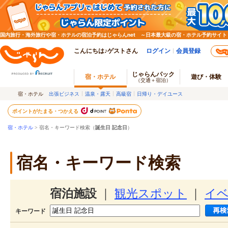
国内旅行・海外旅行や宿・ホテルの宿泊予約はじゃらんnet ～日本最大級の宿・ホテル予約サイト
こんにちは♪ゲストさん
ログイン
会員登録
じゃらんパック
宿・ホテル
遊び・体験
（交通＋宿泊）
宿・ホテル
出張ビジネス
温泉・露天
高級宿
日帰り・デイユース
ポイントがたまる・つかえる
宿・ホテル
> 宿名・キーワード検索（
誕生日 記念日
）
宿名・キーワード検索
宿泊施設
｜
観光スポット
｜
イ
キーワード