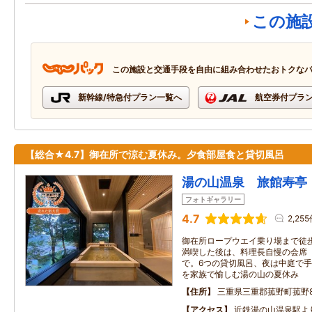
この施
この施設と交通手段を自由に組み合わせたおトクな
新幹線/特急付プラン一覧へ
航空券付プラ
【総合★4.7】御在所で涼む夏休み。夕食部屋食と貸切風呂
湯の山温泉 旅館寿亭
フォトギャラリー
4.7
2,25
御在所ロープウエイ乗り場まで徒
満喫した後は、料理長自慢の会席
で。6つの貸切風呂、夜は中庭で
を家族で愉しむ湯の山の夏休み
住所
三重県三重郡菰野町菰野8
アクセス
近鉄湯の山温泉駅よ