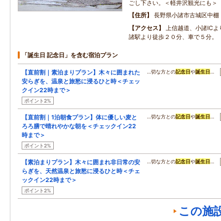
ごし下さい。＜軽井沢観光にも＞
住所
長野県小諸市古城区中棚
アクセス
上信越道、小諸ICよ
諸駅より徒歩２０分、車で５分。
「誕生日 記念日」を含む宿泊プラン
【直前割｜素泊まりプラン】木々に囲まれた
…切な方との
記念日
や
誕生日
…
安らぎを、温泉と旅愁に浸るひと時＜チェッ
クイン22時まで＞
ポイント2%
【直前割｜1泊朝食プラン】体に優しい麦と
…切な方との
記念日
や
誕生日
…
ろろ膳で晴れやかな朝を＜チェックイン22
時まで＞
ポイント2%
【素泊まりプラン】木々に囲まれ非日常の安
…切な方との
記念日
や
誕生日
…
らぎを、天然温泉と旅愁に浸るひと時＜チェ
ックイン22時まで＞
ポイント2%
この施