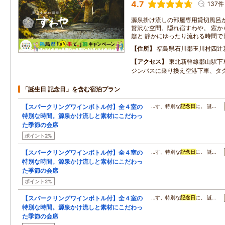
4.7
137件
源泉掛け流しの部屋専用貸切風呂が
贅沢な空間。隠れ宿すわや。 窓か
趣と 静かにゆったり流れる時間で
住所
福島県石川郡玉川村四辻
アクセス
東北新幹線郡山駅下
ジンバスに乗り換え空港下車、タ
「誕生日 記念日」を含む宿泊プラン
【スパークリングワインボトル付】全４室の
…す、特別な
記念日
に。 誕…
特別な時間。源泉かけ流しと素材にこだわっ
た季節の会席
ポイント2%
【スパークリングワインボトル付】全４室の
…す、特別な
記念日
に。 誕…
特別な時間。源泉かけ流しと素材にこだわっ
た季節の会席
ポイント2%
【スパークリングワインボトル付】全４室の
…す、特別な
記念日
に。 誕…
特別な時間。源泉かけ流しと素材にこだわっ
た季節の会席