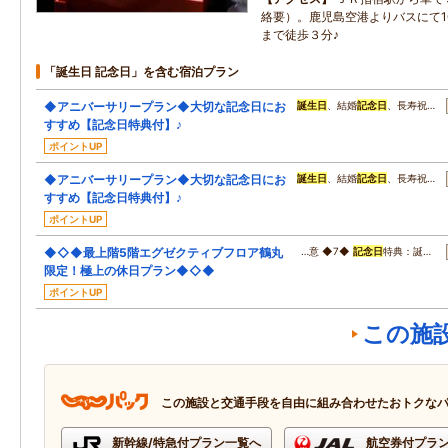
絡要）。鹿児島空港よりバスにて1
まで徒歩３分♪
「誕生日 記念日」を含む宿泊プラン
◆アニバーサリープラン◆大切な記念日にお
誕生日
、結婚
記念日
、長寿祝…
すすめ【記念日特典付】♪
ポイントUP
◆アニバーサリープラン◆大切な記念日にお
誕生日
、結婚
記念日
、長寿祝…
すすめ【記念日特典付】♪
ポイントUP
◆◇◆最上階5階エグゼクティブフロア鶴丸
…意 ◆7◆
記念日
特典：誕…
限定！極上の休日プラン◆◇◆
ポイントUP
この施
この施設と交通手段を自由に組み合わせたおトクな
新幹線/特急付プラン一覧へ
航空券付プラ