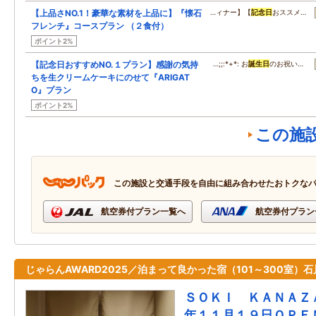
【上品さNO.1！豪華な素材を上品に】『懐石
…ィナー】【
記念日
おススメ…
フレンチ』コースプラン （２食付）
ポイント2%
【記念日おすすめNO.１プラン】感謝の気持
…;;:*+*: お
誕生日
のお祝い…
ちを生クリームケーキにのせて『ARIGAT
O』プラン
ポイント2%
この施
この施設と交通手段を自由に組み合わせたおトクな
航空券付プラン一覧へ
航空券付プラン
じゃらんAWARD2025／泊まって良かった宿（101～300室）石
ＳＯＫＩ ＫＡＮＡＺ
年１１月１９日ＯＰＥ