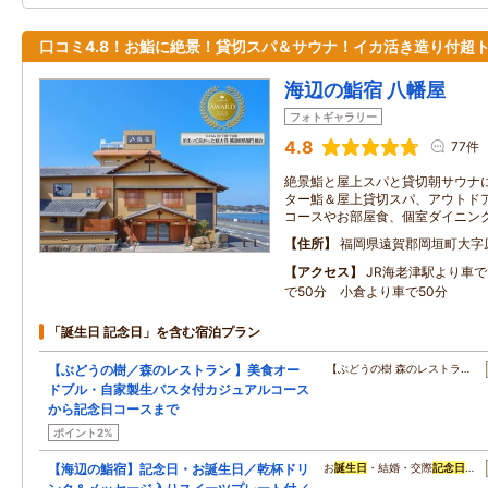
口コミ4.8！お鮨に絶景！貸切スパ＆サウナ！イカ活き造り付超
海辺の鮨宿 八幡屋
フォトギャラリー
4.8
77件
絶景鮨と屋上スパと貸切朝サウナ
ター鮨＆屋上貸切スパ、アウトド
コースやお部屋食、個室ダイニン
住所
福岡県遠賀郡岡垣町大字
アクセス
JR海老津駅より車で
で50分 小倉より車で50分
「誕生日 記念日」を含む宿泊プラン
【ぶどうの樹／森のレストラン 】美食オー
【ぶどうの樹 森のレストラ…
ドブル・自家製生パスタ付カジュアルコース
から記念日コースまで
ポイント2%
【海辺の鮨宿】記念日・お誕生日／乾杯ドリ
お
誕生日
・結婚・交際
記念日
…