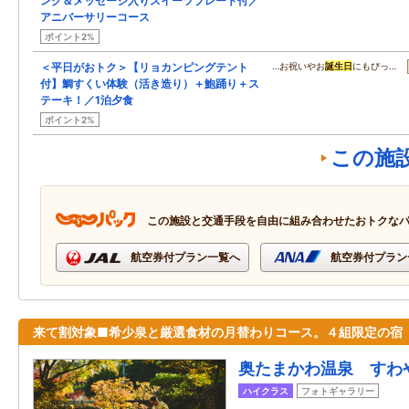
ンク＆メッセージ入りスイーツプレート付／
アニバーサリーコース
ポイント2%
＜平日がおトク＞【リョカンピングテント
…お祝いやお
誕生日
にもぴっ…
付】鯛すくい体験（活き造り）＋鮑踊り＋ス
テーキ！／1泊夕食
ポイント2%
この施
この施設と交通手段を自由に組み合わせたおトクな
航空券付プラン一覧へ
航空券付プラン
来て割対象■希少泉と厳選食材の月替わりコース。４組限定の宿
奥たまかわ温泉 すわ
ハイクラス
フォトギャラリー