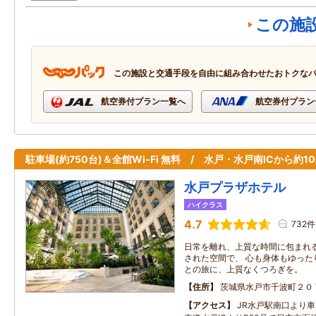
この施
この施設と交通手段を自由に組み合わせたおトクな
航空券付プラン一覧へ
航空券付プラン
駐車場(約750台)＆全館Wi-Fi 無料 / 水戸・水戸南ICから約1
水戸プラザホテル
ハイクラス
4.7
732件
日常を離れ、上質な時間に包まれる
された空間で、 心も身体もゆった
との旅に、上質なくつろぎを。
住所
茨城県水戸市千波町２０
アクセス
JR水戸駅南口より車