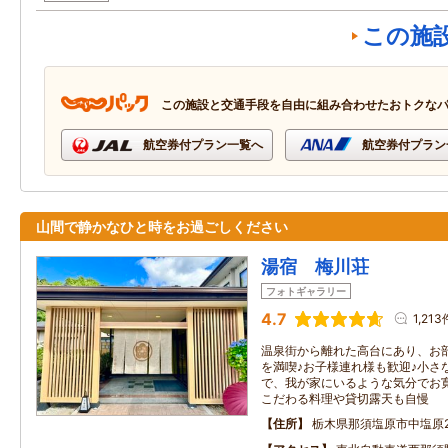
この施
この施設と交通手段を自由に組み合わせたおトクな
航空券付プラン一覧へ
航空券付プラン
山間で静かなひと時をお過ごしください
湯宿 梅川荘
フォトギャラリー
4.7
1,213
温泉街から離れた高台にあり、お
を満喫♪お子様連れ様も歓迎♪小さ
で、我が家にいるような気分でお
こだわる料理や貸切露天も自慢
住所
栃木県那須塩原市中塩原2