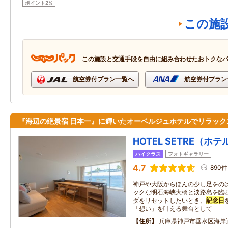
ポイント2%
この施
この施設と交通手段を自由に組み合わせたおトクな
航空券付プラン一覧へ
航空券付プラン
『海辺の絶景宿 日本一』に輝いたオーベルジュホテルでリラック
HOTEL SETRE（ホ
ハイクラス
フォトギャラリー
4.7
890件
神戸や大阪からほんの少し足をのば
ックな明石海峡大橋と淡路島を臨む
ダをリセットしたいとき、
記念日
「想い」を叶える舞台として
住所
兵庫県神戸市垂水区海岸