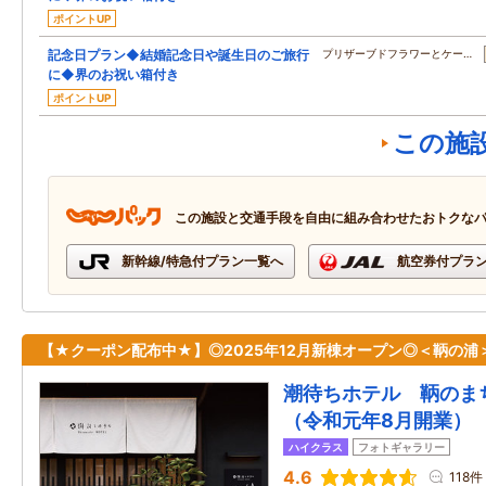
ポイントUP
記念日プラン◆結婚記念日や誕生日のご旅行
プリザーブドフラワーとケー…
に◆界のお祝い箱付き
ポイントUP
この施
この施設と交通手段を自由に組み合わせたおトクな
新幹線/特急付プラン一覧へ
航空券付プラ
【★クーポン配布中★】◎2025年12月新棟オープン◎＜鞆の浦
潮待ちホテル 鞆のま
（令和元年8月開業）
ハイクラス
フォトギャラリー
4.6
118件