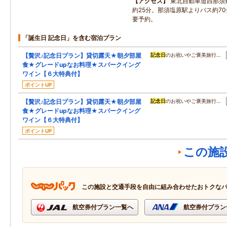
アクセス
東北自動車道西那須野
約25分。那須塩原駅よりバス約7
要予約。
「誕生日 記念日」を含む宿泊プラン
【贅沢♪記念日プラン】貸切露天★朝夕部屋
記念日
のお祝いやご褒美旅行…
食★グレードupなお料理★スパークイング
ワイン【６大特典付】
ポイントUP
【贅沢♪記念日プラン】貸切露天★朝夕部屋
記念日
のお祝いやご褒美旅行…
食★グレードupなお料理★スパークイング
ワイン【６大特典付】
ポイントUP
この施
この施設と交通手段を自由に組み合わせたおトクな
航空券付プラン一覧へ
航空券付プラン