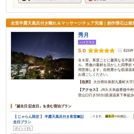
全室半露天風呂付き離れ＆マッサージチェア完備｜創作懐石は個
秀月
ハイクラス
5.0
625件
全８室。客室ごとに趣異なる半露
ル。秀逸の素材を活かした四季折
用意致します。自然豊かな筋湯温
お過ごしください。
住所
大分県玖珠郡九重町大字
アクセス
JR久大本線豊後中
登山口行き50分(筋湯温泉下車徒歩
「誕生日 記念日」を含む宿泊プラン
【 じゃらん限定 】 半露天風呂付き客室■記
…ります。
誕生日
や結婚記…
念日プラン
ポイント2%