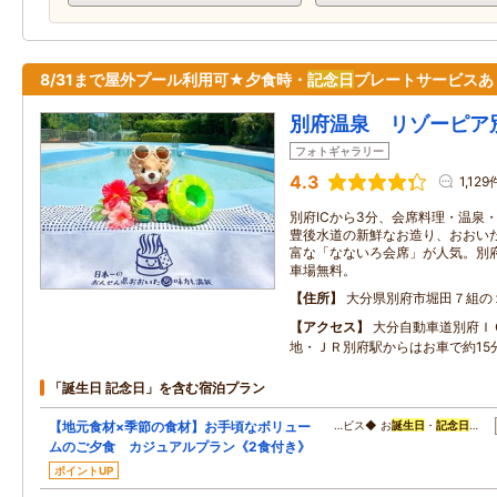
8/31まで屋外プール利用可★夕食時・
記念日
プレートサービスあ
別府温泉 リゾーピア
フォトギャラリー
4.3
1,129
別府ICから3分、会席料理・温泉
豊後水道の新鮮なお造り、おおい
富な「なないろ会席」が人気。別
車場無料。
住所
大分県別府市堀田７組の
アクセス
大分自動車道別府Ｉ
地・ＪＲ別府駅からはお車で約15
「誕生日 記念日」を含む宿泊プラン
【地元食材×季節の食材】お手頃なボリュー
…ビス◆ お
誕生日
・
記念日
…
ムのご夕食 カジュアルプラン《2食付き》
ポイントUP