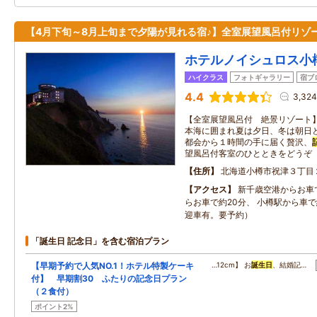
【4月下旬～8月上旬まで夕陽が見れる宿♪】全室展望風呂付リゾ
ホテルノイシュロス小
ハイクラス
フォトギャラリー
宿ブ
4.4
3,32
【全室展望風呂付 絶景リゾート
本海に囲まれ夏は夕日、冬は朝日
都会から１時間の手に届く贅沢、
望風呂付客室のひとときをどうぞ
住所
北海道小樽市祝津３丁目
アクセス
新千歳空港からお車で
らお車で約20分、 小樽駅から車で
迎車有。要予約）
「誕生日 記念日」を含む宿泊プラン
【早期予約で人気NO.1！ホテル特製ケーキ
…12cm】 お
誕生日
、結婚記…
付】 早期割30 ふたりの記念日プラン
（２食付）
ポイント2%