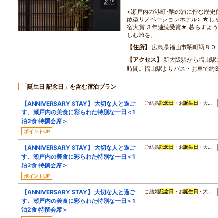
<瀬戸内の港町･鞆の浦に佇む歴史
散型リノベーションホテル> ★じゃ
宿大賞 ３年連続受賞★ 暮らすよ
しむ旅を。
住所
広島県福山市鞆町鞆８０
アクセス
新大阪駅から福山駅
時間。福山駅よりバス・お車で約3
「誕生日 記念日」を含む宿泊プラン
【ANNIVERSARY STAY】 大切な人と過ご
ご結婚
記念日
・お
誕生日
・大…
す、瀬戸内の美食に彩られた特別な一日＜1
泊2食 特撰会席＞
ポイントUP
【ANNIVERSARY STAY】 大切な人と過ご
ご結婚
記念日
・お
誕生日
・大…
す、瀬戸内の美食に彩られた特別な一日＜1
泊2食 特撰会席＞
ポイントUP
【ANNIVERSARY STAY】 大切な人と過ご
ご結婚
記念日
・お
誕生日
・大…
す、瀬戸内の美食に彩られた特別な一日＜1
泊2食 特撰会席＞