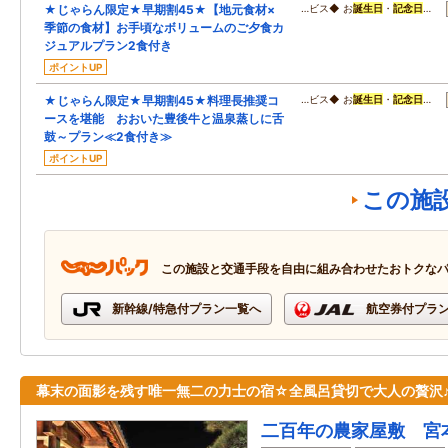
★じゃらん限定★早期割45★【地元食材×
…ビス◆ お
誕生日
・
記念日
…
季節の食材】お手頃なボリュームのご夕食カ
ジュアルプラン2食付き
ポイントUP
★じゃらん限定★早期割45★料理長推奨コ
…ビス◆ お
誕生日
・
記念日
…
ースを堪能 おおいた豊後牛と温泉蒸しに舌
鼓～プラン≪2食付き≫
ポイントUP
この施
この施設と交通手段を自由に組み合わせたおトクな
新幹線/特急付プラン一覧へ
航空券付プラ
幕末の面影を残す唯一無二の力士の宿☆全風呂貸切で大人の贅沢
二百年の農家屋敷 宮