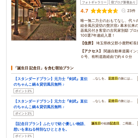
フォトギャラリー
宿ブログ新着あり
4.7
23件
唯一無二力士のおもてなし、代々
組全風呂貸切の贅沢宿♪ 幕末伝来
器風呂付き客室の古民家別邸 プロ
100選7年連続入選！
住所
埼玉県秩父郡小鹿野町長
アクセス
関越自動車道園イン
０号、有料道路経由で約４０分
「誕生日 記念日」を含む宿泊プラン
【スタンダードプラン】元力士『剣武』直伝
…なしを。
記念日
の旅には…
のちゃんこ鍋＆貸切風呂無料 ♪
ポイント2%
【スタンダードプラン】元力士『剣武』直伝
…なしを。
記念日
の旅には…
のちゃんこ鍋＆貸切風呂無料 ♪
ポイント2%
【記念日プラン】ふたりで紡ぐ優しい物語、
誕生日
や結婚
記念日
、ご両親…
想いを束ねる特別なひとときを。
ポイント2%