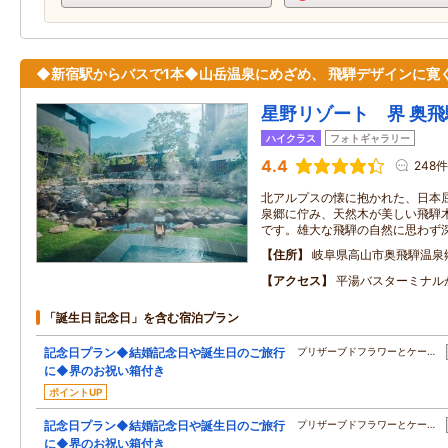
◆新宿駅からバスで1本◆山岳温泉にめざめ、 飛騨デザインに寛
星野リゾート 界 奥飛
ハイクラス
フォトギャラリー
4.4
248件
北アルプスの懐に抱かれた、日本
泉郷に佇み、天然木が美しい飛騨
です。雄大な飛騨の自然に思わず
住所
岐阜県高山市奥飛騨温泉
アクセス
平湯バスターミナル
「誕生日 記念日」を含む宿泊プラン
記念日プラン◆結婚記念日や誕生日のご旅行
プリザーブドフラワーとケー…
に◆界のお祝い箱付き
ポイントUP
記念日プラン◆結婚記念日や誕生日のご旅行
プリザーブドフラワーとケー…
に◆界のお祝い箱付き