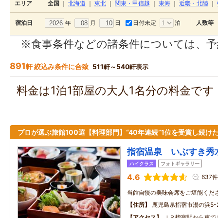
エリア
全国
｜
北海道
｜
東北
｜
関東・甲信越
｜
東海
｜
近畿・北陸
｜
年
月
日
日付未定
泊
宿泊日
人数等
※食事条件などの諸条件については、予
891
軒 絞込み条件に合致
511軒～540軒表示
料金は1泊1部屋の大人1名分の料金で
プロが選ぶ旅館100選【料理部門】“40年連続”1位を受賞し続け
指宿温泉 いぶすき秀
ハイクラス
フォトギャラリー
4.6
637件
当館自慢の美味会席をご堪能くだ
住所
鹿児島県指宿市湯の浜5-2
アクセス
ＪＲ指宿駅から車で