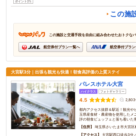
ポイント2%
この施
この施設と交通手段を自由に組み合わせたおトクな
航空券付プラン一覧へ
航空券付プラン
大宮駅3分｜出張も観光も快適！朝食高評価の上質ステイ
パレスホテル大宮
ハイクラス
フォトギャラリー
4.5
2,80
都内アクセス抜群＆駅近！観光やビ
玉県産食材・農産物を使用したメ
評の朝食ビュッフェと落ち着いた
住所
埼玉県さいたま市大宮区桜
アクセス
大宮駅西口徒歩3分