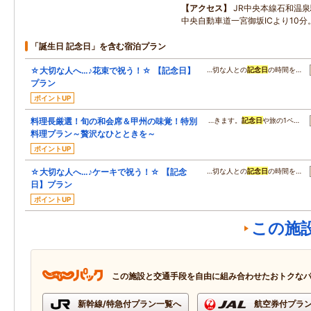
アクセス
JR中央本線石和温泉
中央自動車道一宮御坂ICより10分
「誕生日 記念日」を含む宿泊プラン
☆大切な人へ…♪花束で祝う！☆ 【記念日】
…切な人との
記念日
の時間を…
プラン
ポイントUP
料理長厳選！旬の和会席＆甲州の味覚！特別
…きます。
記念日
や旅の1ペ…
料理プラン～贅沢なひとときを～
ポイントUP
☆大切な人へ…♪ケーキで祝う！☆ 【記念
…切な人との
記念日
の時間を…
日】プラン
ポイントUP
この施
この施設と交通手段を自由に組み合わせたおトクな
新幹線/特急付プラン一覧へ
航空券付プラ