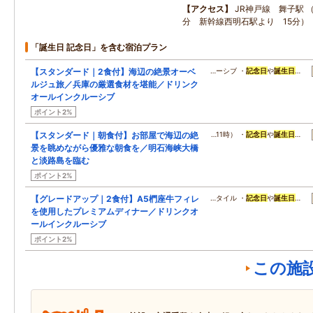
アクセス
JR神戸線 舞子駅 
分 新幹線西明石駅より 15分）
「誕生日 記念日」を含む宿泊プラン
【スタンダード｜2食付】海辺の絶景オーベ
…ーシブ ・
記念日
や
誕生日
…
ルジュ旅／兵庫の厳選食材を堪能／ドリンク
オールインクルーシブ
ポイント2%
【スタンダード｜朝食付】お部屋で海辺の絶
…11時） ・
記念日
や
誕生日
…
景を眺めながら優雅な朝食を／明石海峡大橋
と淡路島を臨む
ポイント2%
【グレードアップ｜2食付】A5椚座牛フィレ
…タイル ・
記念日
や
誕生日
…
を使用したプレミアムディナー／ドリンクオ
ールインクルーシブ
ポイント2%
この施