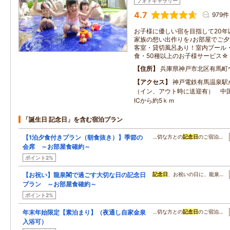
フォトギャラリー
4.7
979件
お子様に優しい宿を目指して20年
家族の想い出作りを♪お部屋でご夕
客室・貸切風呂あり！室内プール
食・50種以上のお子様サービス☆
住所
兵庫県神戸市北区有馬町ウ
アクセス
神戸電鉄有馬温泉駅
（イン、アウト時に送迎有） 中
ICから約5ｋｍ
「誕生日 記念日」を含む宿泊プラン
【1泊夕食付きプラン（朝食抜き）】季節の
…切な方との
記念日
のご宿泊…
会席 ～お部屋食確約～
ポイント2%
【お祝い】龍泉閣で過ごす大切な日の記念日
記念日
、お祝いの日に、龍泉…
プラン ～お部屋食確約～
ポイント2%
年末年始限定【素泊まり】（夜通し自家金泉
…切な方との
記念日
のご宿泊…
入浴可）