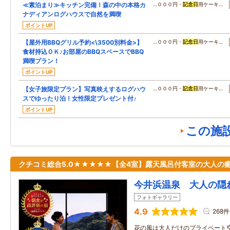
≪素泊まり≫キッチン完備！森の中の本格カ
…０００円・
記念日
用ケーキ…
ナディアンログハウスで自然を満喫
ポイントUP
【屋外用BBQグリル予約<\3500別料金>】
…０００円・
記念日
用ケーキ…
食材持込ＯＫ♪お部屋のBBQスペースでBBQ
満喫プラン！
ポイントUP
【女子旅限定プラン】写真映えするログハウ
…０００円・
記念日
用ケーキ…
スでゆったり泊！女性限定プレゼント付♪
ポイントUP
この施
クチコミ総合5.0★★★★★【全4室】露天風呂付客室の大人の
今井浜温泉 大人の隠
フォトギャラリー
4.9
268件
花の風は大人だけのプライベート