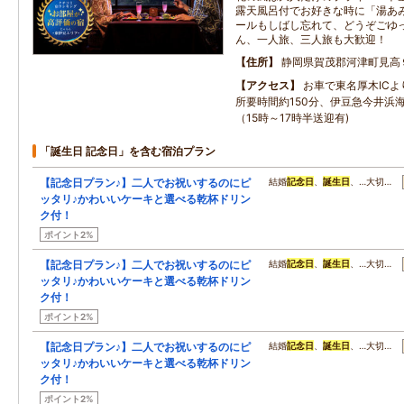
露天風呂付でお好きな時に「湯あ
ールもしばし忘れて、どうぞごゆ
ん、一人旅、三人旅も大歓迎！
住所
静岡県賀茂郡河津町見高
アクセス
お車で東名厚木ICよ
所要時間約150分、伊豆急今井浜
（15時～17時半送迎有)
「誕生日 記念日」を含む宿泊プラン
【記念日プラン♪】二人でお祝いするのにピ
結婚
記念日
、
誕生日
、…大切…
ッタリ♪かわいいケーキと選べる乾杯ドリン
ク付！
ポイント2%
【記念日プラン♪】二人でお祝いするのにピ
結婚
記念日
、
誕生日
、…大切…
ッタリ♪かわいいケーキと選べる乾杯ドリン
ク付！
ポイント2%
【記念日プラン♪】二人でお祝いするのにピ
結婚
記念日
、
誕生日
、…大切…
ッタリ♪かわいいケーキと選べる乾杯ドリン
ク付！
ポイント2%