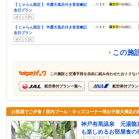
【 じゃらん限定 】 半露天風呂付き客室■記
…ります。
誕生日
や結婚記…
念日プラン
ポイント2%
【 じゃらん限定 】 半露天風呂付き客室■記
…ります。
誕生日
や結婚記…
念日プラン
ポイント2%
この施
この施設と交通手段を自由に組み合わせたおトクな
航空券付プラン一覧へ
航空券付プラン
お部屋でご夕食！室内プール・キッズコーナー等お子様大満足の
神戸有馬温泉 元湯龍
も楽しめるお部屋食の