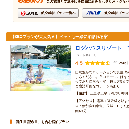
この施設と交通手段を自由に組み合わせたおトクな
航空券付プラン一覧へ
航空券付プラン
【BBQプランが大人気★】ペットも一緒に泊まれる宿
ログハウスリゾート 
フォトギャラリー
4.5
256件
自然豊かなロケーションで英虞湾
しみください。各コテージにはキ
っており自炊も可能！最大6名ま
と宿泊可能なコテージもあり！
住所
三重県志摩市阿児町神明
アクセス
電車：近鉄鵜方駅よ
車：伊勢自動車道、玉城ＩＣまた
約40分
「誕生日 記念日」を含む宿泊プラン