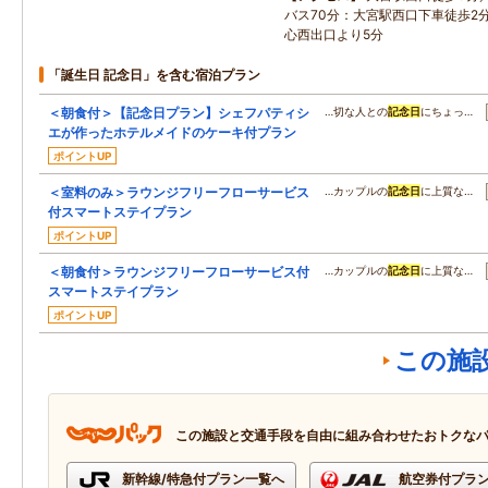
バス70分：大宮駅西口下車徒歩2
心西出口より5分
「誕生日 記念日」を含む宿泊プラン
＜朝食付＞【記念日プラン】シェフパティシ
…切な人との
記念日
にちょっ…
エが作ったホテルメイドのケーキ付プラン
ポイントUP
＜室料のみ＞ラウンジフリーフローサービス
…カップルの
記念日
に上質な…
付スマートステイプラン
ポイントUP
＜朝食付＞ラウンジフリーフローサービス付
…カップルの
記念日
に上質な…
スマートステイプラン
ポイントUP
この施
この施設と交通手段を自由に組み合わせたおトクな
新幹線/特急付プラン一覧へ
航空券付プラ