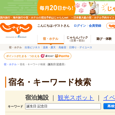
国内旅行・海外旅行や宿・ホテルの宿泊予約はじゃらんnet ～日本最大級の宿・ホテル予約サイト
こんにちは♪ゲストさん
ログイン
会員登録
じゃらんパック
宿・ホテル
遊び・体験
（交通＋宿泊）
宿・ホテル
出張ビジネス
温泉・露天
高級宿
日帰り・デイユース
ポイントがたまる・つかえる
宿・ホテル
> 宿名・キーワード検索（
誕生日 記念日
）
宿名・キーワード検索
宿泊施設
｜
観光スポット
｜
イ
キーワード