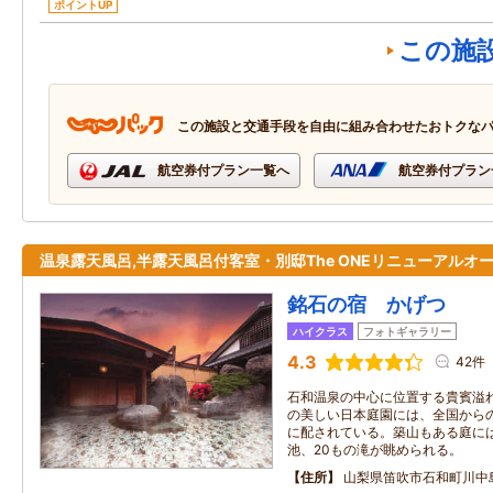
ポイントUP
この施
この施設と交通手段を自由に組み合わせたおトクな
航空券付プラン一覧へ
航空券付プラン
温泉露天風呂,半露天風呂付客室・別邸The ONEリニューアルオ
銘石の宿 かげつ
ハイクラス
フォトギャラリー
4.3
42件
石和温泉の中心に位置する貴賓溢れ
の美しい日本庭園には、全国から
に配されている。築山もある庭に
池、20もの滝が眺められる。
住所
山梨県笛吹市石和町川中