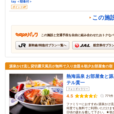
tay ＜朝食付＞
ポイントUP
この施
この施設と交通手段を自由に組み合わせたおトクな
新幹線/特急付プラン一覧へ
航空券付プラ
源泉かけ流し貸切露天風呂が無料で入り放題＆朝夕お部屋食の宿
熱海温泉 お部屋食と源
テル貫一
フォトギャラリー
4.5
771件
ファミリーにおすすめ♪源泉かけ
何度でも無料でご利用いただけま
日頃の疲れを癒して下さい。★朝