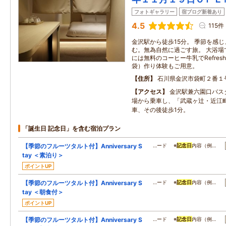
フォトギャラリー
宿ブログ新着あり
4.5
115件
金沢駅から徒歩15分。 季節を感
む。無為自然に過ごす旅。 大浴場
には無料のコーヒー牛乳でRefres
袋）作り体験もご用意。
住所
石川県金沢市袋町２番１
アクセス
金沢駅兼六園口バス
場から乗車し、「武蔵ヶ辻・近江
車、その後徒歩1分。
「誕生日 記念日」を含む宿泊プラン
【季節のフルーツタルト付】Anniversary S
…ード ※
記念日
内容（例…
tay ＜素泊り＞
ポイントUP
【季節のフルーツタルト付】Anniversary S
…ード ※
記念日
内容（例…
tay ＜朝食付＞
ポイントUP
【季節のフルーツタルト付】Anniversary S
…ード ※
記念日
内容（例…